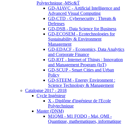
Polytechnique -MSc&T
GD-AIAVC - Artificial Intelligence and
Advanced Visual Computing
GD-CTD - Cybersecurity : Threats &
Defenses
GD-DSB - Data Science for Business
GD-ECOSEM - Ecotechnologies for
Sustainability & Environment
Management
GD-EDACF - Economics, Data Analytics
and Corporate Finance
GD-IOT - Internet of Things : Innovation
and Management Program (IoT)
GD-SCUP - Smart Cities and Urban
Policy
GD-STEEM - Energy Environment :
Science Technology & Management
Catalogue 2017 - 2018
Cycle Ingénieur
X - Diplôme d'ingénieur de l'Ecole
Polytechnique
Master (DNM)
M1QMI - M1 FODQ - Maj. QMI -
Quantique, mathematiques, informatique