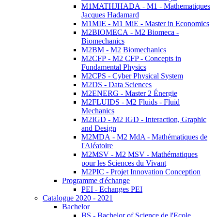
M1MATHJHADA - M1 - Mathematiques
Jacques Hadamard
M1MIE - M1 MiE - Master in Economics
M2BIOMECA - M2 Biomeca -
Biomechanics
M2BM - M2 Biomechanics
M2CFP - M2 CFP - Concepts in
Fundamental Physics
M2CPS - Cyber Physical System
M2DS - Data Sciences
M2ENERG - Master 2 Énergie
M2FLUIDS - M2 Fluids - Fluid
Mechanics
M2IGD - M2 IGD - Interaction, Graphic
and Design
M2MDA - M2 MdA - Mathématiques de
l'Aléatoire
M2MSV - M2 MSV - Mathématiques
pour les Sciences du Vivant
M2PIC - Projet Innovation Conception
Programme d'échange
PEI - Echanges PEI
Catalogue 2020 - 2021
Bachelor
BS - Bachelor of Science de l'Ecole