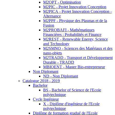
M2OPT - Optimisation
M2PIC - Projet Innovation Conception
M2PICA - Projet Innovation Conception -
Alternance
M2PPF - Physique des Plasmas et de la
Fusion
M2PROBAFI - Mathématiques
Financières : Probabilités et Finance
M2REST - Renewable Energy, Science
and Technology
M2SMNO - Sciences des Matériaux et des
nano-objets
M2TRADD - Transport et Développement
Durable - TRADD
MBIOENT - Master Bio-entrepreneur
Non Diplomant
ND - Non Diplomant
Catalogue 2018 - 2019
Bachelor
BS - Bachelor of Science de l'Ecole
polytechnique
Cycle Ingénieur
X - Diplôme d'ingénieur de l'Ecole
polytechnique
Diplôme de formation gradué de l'Ecole