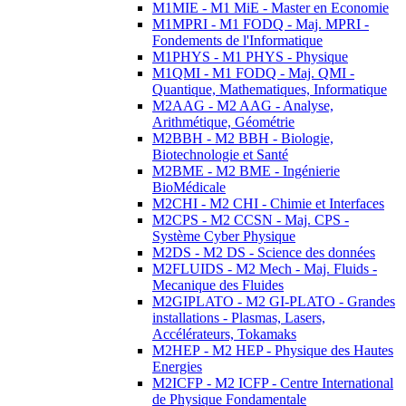
M1MIE - M1 MiE - Master en Economie
M1MPRI - M1 FODQ - Maj. MPRI -
Fondements de l'Informatique
M1PHYS - M1 PHYS - Physique
M1QMI - M1 FODQ - Maj. QMI -
Quantique, Mathematiques, Informatique
M2AAG - M2 AAG - Analyse,
Arithmétique, Géométrie
M2BBH - M2 BBH - Biologie,
Biotechnologie et Santé
M2BME - M2 BME - Ingénierie
BioMédicale
M2CHI - M2 CHI - Chimie et Interfaces
M2CPS - M2 CCSN - Maj. CPS -
Système Cyber Physique
M2DS - M2 DS - Science des données
M2FLUIDS - M2 Mech - Maj. Fluids -
Mecanique des Fluides
M2GIPLATO - M2 GI-PLATO - Grandes
installations - Plasmas, Lasers,
Accélérateurs, Tokamaks
M2HEP - M2 HEP - Physique des Hautes
Energies
M2ICFP - M2 ICFP - Centre International
de Physique Fondamentale