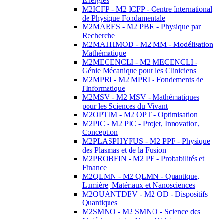
Energies
M2ICFP - M2 ICFP - Centre International
de Physique Fondamentale
M2MARES - M2 PBR - Physique par
Recherche
M2MATHMOD - M2 MM - Modélisation
Mathématique
M2MECENCLI - M2 MECENCLI -
Génie Mécanique pour les Cliniciens
M2MPRI - M2 MPRI - Fondements de
l'Informatique
M2MSV - M2 MSV - Mathématiques
pour les Sciences du Vivant
M2OPTIM - M2 OPT - Optimisation
M2PIC - M2 PIC - Projet, Innovation,
Conception
M2PLASPHYFUS - M2 PPF - Physique
des Plasmas et de la Fusion
M2PROBFIN - M2 PF - Probabilités et
Finance
M2QLMN - M2 QLMN - Quantique,
Lumière, Matériaux et Nanosciences
M2QUANTDEV - M2 QD - Dispositifs
Quantiques
M2SMNO - M2 SMNO - Science des