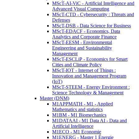
MScT-AI-ViC - Artificial Intelligence and
Advanced Visual Computing
MScT-CTD - Cybersecurity : Threats and
Defenses
MScT-DSB - Data Science for Business
MScT-EDACF - Economics, Data
Analytics and Corporate Finance
MScT-EESM - Environmental
Engineering and Sustainability
Management
MScT-ESCLiP - Economics for Smart
Cities and Climate Policy
MScT-IOT - Internet of Things :
Innovation and Management Program
(IoT)
MScT-STEEM - Energy Environment :
Science Technology & Management
Master (DNM)
M1APPMATH - M1 - Applied
Mathematics and statistics
M1BM - M1 Biomechanics
M1DATAAI - M1 Data AI - Data and
Artificial Intelligence
M1ECO - M1 Economie
M1ENERG - Master 1 Énergie