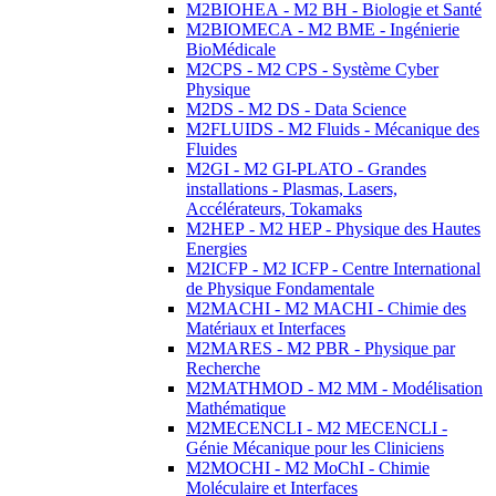
M2BIOHEA - M2 BH - Biologie et Santé
M2BIOMECA - M2 BME - Ingénierie
BioMédicale
M2CPS - M2 CPS - Système Cyber
Physique
M2DS - M2 DS - Data Science
M2FLUIDS - M2 Fluids - Mécanique des
Fluides
M2GI - M2 GI-PLATO - Grandes
installations - Plasmas, Lasers,
Accélérateurs, Tokamaks
M2HEP - M2 HEP - Physique des Hautes
Energies
M2ICFP - M2 ICFP - Centre International
de Physique Fondamentale
M2MACHI - M2 MACHI - Chimie des
Matériaux et Interfaces
M2MARES - M2 PBR - Physique par
Recherche
M2MATHMOD - M2 MM - Modélisation
Mathématique
M2MECENCLI - M2 MECENCLI -
Génie Mécanique pour les Cliniciens
M2MOCHI - M2 MoChI - Chimie
Moléculaire et Interfaces