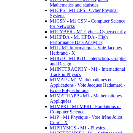
Mathematics and statistics
M1CPS - M1 CPS - Cyber Physical
Systems
M1CSN - M1 CSN - Computer Science
for Networks
M1CYBER - M1 Cyber - Cybersecurity
M1HPDA - M1 HPDA - High
Performance Data Analytics
M1I - M1 Informatique - Voie Jacques
Herbrand - X
M1IGD - M1 IGD - Interaction, Graphic
and Design
M1INTTRACPHY - M1 - International
Track in Physics
M1MAP - M1 Mathématiques et
Applications - Voie Jacques Hadamard -
École Polytechnique
M1MATHAPP - M1 - Mathématiques
Appliquées
M1MPRI - M1 MPRI - Foudations of
Computer Science
M1P - M1 Physique - Voie Irène Joliot
Curie - X
M1PHYSICS - M1 - Physics