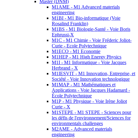
Master (DNM)
M1AME - M1 Advanced materials
engineering
M1BI - M1 Bio-informatique (Voie
Rosalind Franklin)
M1BS - M1 Biologie-Santé - Voie Boris
Ephrussi-X
M1C - M1 Chimie - Voie Fréderic Joliot-
Curie - Ecole Polytechnique
M1ECO - M1 Economie
M1HEP - M1 High Energy Physics
M1I - M1 Informatique - Voie Jacques
Herbrand - X
M1IESVIT - M1 Innovation, Entreprise, et
Société - Voie Innovation technologique
M1MAP - M1 Mathématiques et
Applications - Voie Jacques Hadamard -
École Polytechnique
M1P - M1 Physique - Voie Irène Joliot
Curie - X
M1STEPE - M1 STEPE - Sciences pour
les défis de l'environnement/Sciences for
environmentals challenges
M2AME - Advanced materials
engineering