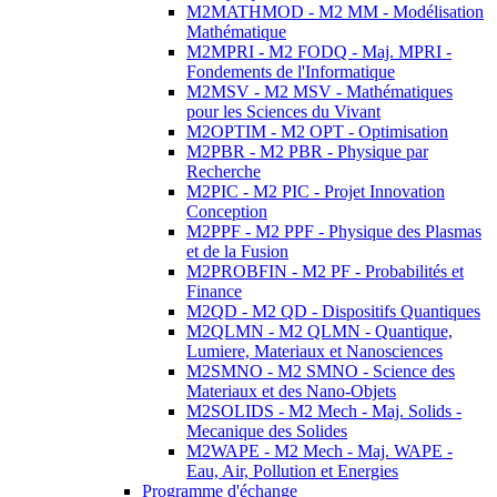
M2MATHMOD - M2 MM - Modélisation
Mathématique
M2MPRI - M2 FODQ - Maj. MPRI -
Fondements de l'Informatique
M2MSV - M2 MSV - Mathématiques
pour les Sciences du Vivant
M2OPTIM - M2 OPT - Optimisation
M2PBR - M2 PBR - Physique par
Recherche
M2PIC - M2 PIC - Projet Innovation
Conception
M2PPF - M2 PPF - Physique des Plasmas
et de la Fusion
M2PROBFIN - M2 PF - Probabilités et
Finance
M2QD - M2 QD - Dispositifs Quantiques
M2QLMN - M2 QLMN - Quantique,
Lumiere, Materiaux et Nanosciences
M2SMNO - M2 SMNO - Science des
Materiaux et des Nano-Objets
M2SOLIDS - M2 Mech - Maj. Solids -
Mecanique des Solides
M2WAPE - M2 Mech - Maj. WAPE -
Eau, Air, Pollution et Energies
Programme d'échange