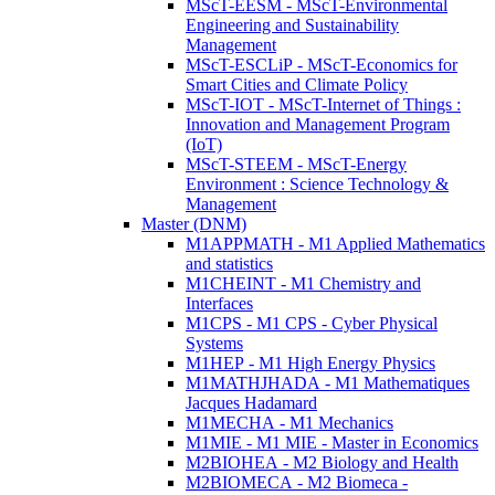
MScT-EESM - MScT-Environmental
Engineering and Sustainability
Management
MScT-ESCLiP - MScT-Economics for
Smart Cities and Climate Policy
MScT-IOT - MScT-Internet of Things :
Innovation and Management Program
(IoT)
MScT-STEEM - MScT-Energy
Environment : Science Technology &
Management
Master (DNM)
M1APPMATH - M1 Applied Mathematics
and statistics
M1CHEINT - M1 Chemistry and
Interfaces
M1CPS - M1 CPS - Cyber Physical
Systems
M1HEP - M1 High Energy Physics
M1MATHJHADA - M1 Mathematiques
Jacques Hadamard
M1MECHA - M1 Mechanics
M1MIE - M1 MIE - Master in Economics
M2BIOHEA - M2 Biology and Health
M2BIOMECA - M2 Biomeca -