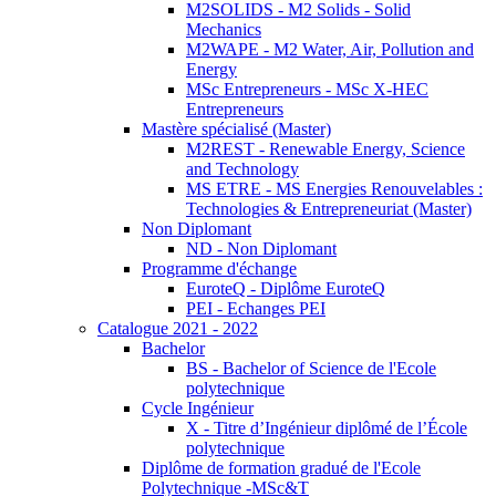
M2SOLIDS - M2 Solids - Solid
Mechanics
M2WAPE - M2 Water, Air, Pollution and
Energy
MSc Entrepreneurs - MSc X-HEC
Entrepreneurs
Mastère spécialisé (Master)
M2REST - Renewable Energy, Science
and Technology
MS ETRE - MS Energies Renouvelables :
Technologies & Entrepreneuriat (Master)
Non Diplomant
ND - Non Diplomant
Programme d'échange
EuroteQ - Diplôme EuroteQ
PEI - Echanges PEI
Catalogue 2021 - 2022
Bachelor
BS - Bachelor of Science de l'Ecole
polytechnique
Cycle Ingénieur
X - Titre d’Ingénieur diplômé de l’École
polytechnique
Diplôme de formation gradué de l'Ecole
Polytechnique -MSc&T