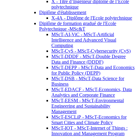
X - Titre d’Ingénieur diplômé de l’École
polytechnique
Diplôme d'établissement
X-4A - Diplôme de l'Ecole polytechnique
Diplôme de formation gradué de l'Ecole
Polytechnique -MSc&T
MScT-AI-ViC - MScT-Artificial
Intelligence and Advanced Visual
Computing
MScT-CyS - MScT-Cybersecurity (CyS)
MScT-DDDF - MScT-Double Degree
Data and Finance (DDDF)
MScT-DEPP - MScT-Data and Economics
for Public Policy (DEPP)
MScT-DSB - MScT-Data Science for
Business
MScT-EDACF - MScT-Economics, Data
Analytics and Corporate Finance
MScT-EESM - MScT-Environmental
Engineering and Sustainability
Management
MScT-ESCLiP - MScT-Economics for
Smart Cities and Climate Policy
MScT-IOT - MScT-Internet of Things :
Innovation and Management Program