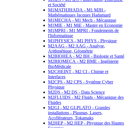
et Société
M1MATHJHADA - M1 MJH -
Mathématiques Jacques Hadamard
M1MECHA - M1 Mech - Mécanique
M1MIE - M1 MiE - Master en Economie
M1MPRI - M1 MPRI - Fondements de
l'Informatique
M1PHYSICS - M1 PHYS - Physique
M2AAG - M2 AAG - Analyse,
Arithmétique, Géométrie
M2BIOHEA - M2 BH - Biologie et Santé
M2BIOMECA - M2 BME - Ingénierie
BioMédicale
M2CHEINT - M2 CI - Chimie et
Interfaces
M2CPS - M2 CPS - Système Cyber
Physique
M2DS - M2 DS - Data Science
M2FLUIDS - M2 Fluids - Mécanique des
Fluides
M2GI - M2 GI-PLATO - Grandes
installations - Plasmas, Lasers,
Accélérateurs, Tokamaks
M2HEP - M2 HEP - Physique des Hautes