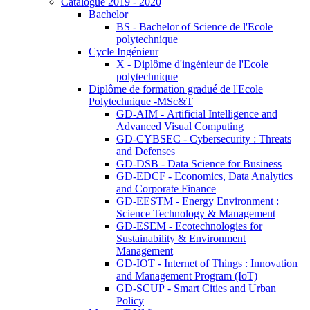
Catalogue 2019 - 2020
Bachelor
BS - Bachelor of Science de l'Ecole
polytechnique
Cycle Ingénieur
X - Diplôme d'ingénieur de l'Ecole
polytechnique
Diplôme de formation gradué de l'Ecole
Polytechnique -MSc&T
GD-AIM - Artificial Intelligence and
Advanced Visual Computing
GD-CYBSEC - Cybersecurity : Threats
and Defenses
GD-DSB - Data Science for Business
GD-EDCF - Economics, Data Analytics
and Corporate Finance
GD-EESTM - Energy Environment :
Science Technology & Management
GD-ESEM - Ecotechnologies for
Sustainability & Environment
Management
GD-IOT - Internet of Things : Innovation
and Management Program (IoT)
GD-SCUP - Smart Cities and Urban
Policy