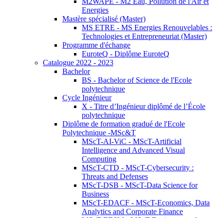
M2WAPE - M2 Eau, Pollution de l'Air et
Energies
Mastère spécialisé (Master)
MS ETRE - MS Energies Renouvelables :
Technologies et Entrepreneuriat (Master)
Programme d'échange
EuroteQ - Diplôme EuroteQ
Catalogue 2022 - 2023
Bachelor
BS - Bachelor of Science de l'Ecole
polytechnique
Cycle Ingénieur
X - Titre d’Ingénieur diplômé de l’École
polytechnique
Diplôme de formation gradué de l'Ecole
Polytechnique -MSc&T
MScT-AI-ViC - MScT-Artificial
Intelligence and Advanced Visual
Computing
MScT-CTD - MScT-Cybersecurity :
Threats and Defenses
MScT-DSB - MScT-Data Science for
Business
MScT-EDACF - MScT-Economics, Data
Analytics and Corporate Finance