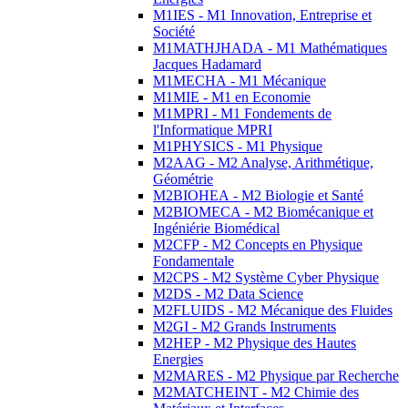
M1IES - M1 Innovation, Entreprise et
Société
M1MATHJHADA - M1 Mathématiques
Jacques Hadamard
M1MECHA - M1 Mécanique
M1MIE - M1 en Economie
M1MPRI - M1 Fondements de
l'Informatique MPRI
M1PHYSICS - M1 Physique
M2AAG - M2 Analyse, Arithmétique,
Géométrie
M2BIOHEA - M2 Biologie et Santé
M2BIOMECA - M2 Biomécanique et
Ingéniérie Biomédical
M2CFP - M2 Concepts en Physique
Fondamentale
M2CPS - M2 Système Cyber Physique
M2DS - M2 Data Science
M2FLUIDS - M2 Mécanique des Fluides
M2GI - M2 Grands Instruments
M2HEP - M2 Physique des Hautes
Energies
M2MARES - M2 Physique par Recherche
M2MATCHEINT - M2 Chimie des