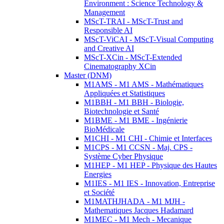
Environment : Science Technology &
Management
MScT-TRAI - MScT-Trust and
Responsible AI
MScT-ViCAI - MScT-Visual Computing
and Creative AI
MScT-XCin - MScT-Extended
Cinematography XCin
Master (DNM)
M1AMS - M1 AMS - Mathématiques
Appliquées et Statistiques
M1BBH - M1 BBH - Biologie,
Biotechnologie et Santé
M1BME - M1 BME - Ingénierie
BioMédicale
M1CHI - M1 CHI - Chimie et Interfaces
M1CPS - M1 CCSN - Maj. CPS -
Système Cyber Physique
M1HEP - M1 HEP - Physique des Hautes
Energies
M1IES - M1 IES - Innovation, Entreprise
et Société
M1MATHJHADA - M1 MJH -
Mathematiques Jacques Hadamard
M1MEC - M1 Mech - Mecanique