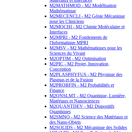
Matériaux et Interfaces
M2MATHMOD - M2 Modélisation
Mathématique
M2MECENCLI - M2 Génie Mécanique
pour les Cliniciens
M2MOCHI - M2 Chimie Moléculaire et
Interfaces
M2MPRI - M2 Fondements de
l'Informatique MPRI
M2MSV - M2 Mathématiques pour les
Sciences du Vivant
M2OPTIM - M2 Optimisation
M2PIC - M2 Projet, Innovation,
Conception
M2PLASPHYFUS - M2 Physique des
Plasmas et de la Fusion
M2PROBFIN - M2 Probabilités et
Finance
M2QNSLMT - M2 Quantique, Lumière,
Matériaux et Nanosciences
M2QUANTDEV - M2 Dispositifs
Quantiques
M2SMNO - M2 Science des Matériaux et
des Nano-Objets
M2SOLIDS - M2 Mécanique des Solides