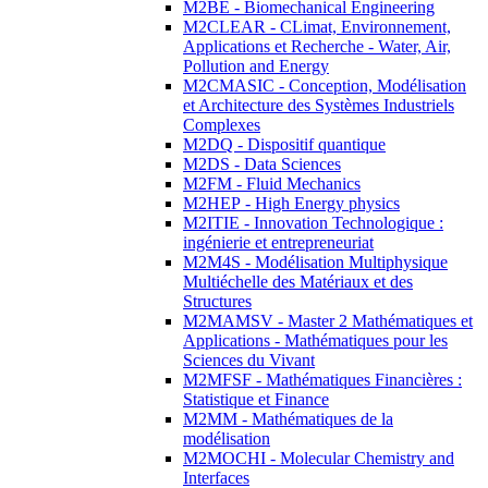
M2BE - Biomechanical Engineering
M2CLEAR - CLimat, Environnement,
Applications et Recherche - Water, Air,
Pollution and Energy
M2CMASIC - Conception, Modélisation
et Architecture des Systèmes Industriels
Complexes
M2DQ - Dispositif quantique
M2DS - Data Sciences
M2FM - Fluid Mechanics
M2HEP - High Energy physics
M2ITIE - Innovation Technologique :
ingénierie et entrepreneuriat
M2M4S - Modélisation Multiphysique
Multiéchelle des Matériaux et des
Structures
M2MAMSV - Master 2 Mathématiques et
Applications - Mathématiques pour les
Sciences du Vivant
M2MFSF - Mathématiques Financières :
Statistique et Finance
M2MM - Mathématiques de la
modélisation
M2MOCHI - Molecular Chemistry and
Interfaces