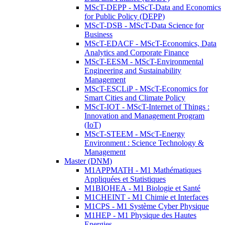
MScT-DEPP - MScT-Data and Economics
for Public Policy (DEPP)
MScT-DSB - MScT-Data Science for
Business
MScT-EDACF - MScT-Economics, Data
Analytics and Corporate Finance
MScT-EESM - MScT-Environmental
Engineering and Sustainability
Management
MScT-ESCLiP - MScT-Economics for
Smart Cities and Climate Policy
MScT-IOT - MScT-Internet of Things :
Innovation and Management Program
(IoT)
MScT-STEEM - MScT-Energy
Environment : Science Technology &
Management
Master (DNM)
M1APPMATH - M1 Mathématiques
Appliquées et Statistiques
M1BIOHEA - M1 Biologie et Santé
M1CHEINT - M1 Chimie et Interfaces
M1CPS - M1 Système Cyber Physique
M1HEP - M1 Physique des Hautes
Energies