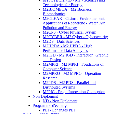
M1SCTECHNRJ - M1 - Sciences and
Technologies for Energy
M2BIOMECA - M2 Biomeca -
Biomechanics
M2CLEAR - CLimat, Environnement,
Applications et Recherche - Water, Air,
Pollution and Energy
M2CPS - Cyber Physical System
M2CYBER - M2 Cyber - Cybersecurity
M2DS - Data Sciences
M2HPDA - M2 HPDA - High
Performance Data Analytics
M2IGD - M2 IGD - Interaction, Graphic
and Design
M2MPRI - M2 MPRI - Foudations of
Computer Science
M2MPRO - M2 MPRO - Operation
Research
M2PDS - M2 PDS - Parallel and
Distributed Systems
M2PIC - Projet Innovation Conception
Non Diplomant
ND - Non Diplomant
Programme d'échange
PEI - Echanges PEI