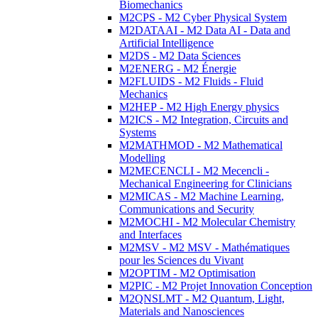
Biomechanics
M2CPS - M2 Cyber Physical System
M2DATAAI - M2 Data AI - Data and
Artificial Intelligence
M2DS - M2 Data Sciences
M2ENERG - M2 Énergie
M2FLUIDS - M2 Fluids - Fluid
Mechanics
M2HEP - M2 High Energy physics
M2ICS - M2 Integration, Circuits and
Systems
M2MATHMOD - M2 Mathematical
Modelling
M2MECENCLI - M2 Mecencli -
Mechanical Engineering for Clinicians
M2MICAS - M2 Machine Learning,
Communications and Security
M2MOCHI - M2 Molecular Chemistry
and Interfaces
M2MSV - M2 MSV - Mathématiques
pour les Sciences du Vivant
M2OPTIM - M2 Optimisation
M2PIC - M2 Projet Innovation Conception
M2QNSLMT - M2 Quantum, Light,
Materials and Nanosciences