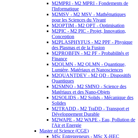
M2MPRI - M2 MPRI - Fondements de
l'Informatique
M2MSV - M2 MSV - Mathématiques
pour les Sciences du Vivant
M2OPTIM - M2 OPT - Optimisation
M2PIC - M2 PIC - Projet, Innovation,
Conception
M2PLASPHYFUS - M2 PPF - Physique
des Plasmas et de la Fusion
M2PROBFIN - M2 PF - Probabilités et
Finance
M2QLMN - M2 QLMN - Quantique,
Lumière, Matériaux et Nanosciences
M2QUANTDEV - M2 QD - Dispositifs
Quantiques
M2SMNO - M2 SMNO - Science des
Matériaux et des Nano-Objets
M2SOLIDS - M2 Solids - Mécanique des
Solides
M2TRADD - M2 TraDD - Transport et
Développement Durable
M2WAPE - M2 WAPE - Eau, Pollution de
l'Air et Energie
Master of Science (CGE)
MSc Entrepreneurs - MSc X-HEC