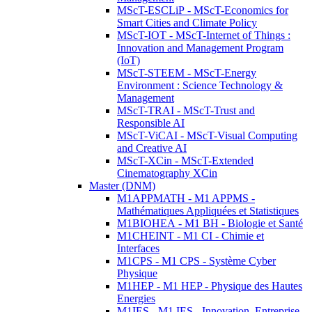
MScT-ESCLiP - MScT-Economics for
Smart Cities and Climate Policy
MScT-IOT - MScT-Internet of Things :
Innovation and Management Program
(IoT)
MScT-STEEM - MScT-Energy
Environment : Science Technology &
Management
MScT-TRAI - MScT-Trust and
Responsible AI
MScT-ViCAI - MScT-Visual Computing
and Creative AI
MScT-XCin - MScT-Extended
Cinematography XCin
Master (DNM)
M1APPMATH - M1 APPMS -
Mathématiques Appliquées et Statistiques
M1BIOHEA - M1 BH - Biologie et Santé
M1CHEINT - M1 CI - Chimie et
Interfaces
M1CPS - M1 CPS - Système Cyber
Physique
M1HEP - M1 HEP - Physique des Hautes
Energies
M1IES - M1 IES - Innovation, Entreprise