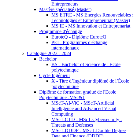
Entrepreneurs
Mastère spécialisé (Master)
MS ETRE - MS Energies Renouvelables :
Technologies et Entrepreneuriat (Master)
MS IE - MS Innovation et Entreprenariat
Programme d'échange
EuroteQ - Diplôme EuroteQ
PEI - Programmes d'échange
internationaux
Catalogue 2023 - 2024
Bachelor
BS - Bachelor of Science de l'Ecole
polytechnique
Cycle Ingénieur
X - Titre d’Ingénieur diplômé de l’École
polytechnique
Diplôme de formation gradué de l'Ecole
Polytechnique -MSc&T
MScT-AI-ViC - MScT-Artificial
Intelligence and Advanced Visual
Computing
MScT-CTD - MScT-Cybersecurity :
Threats and Defenses
MScT-DDDF - MScT-Double Degree
Data and Finance (DDDF)