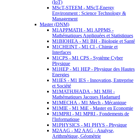
(IoT)
MScT-STEEM - MScT-Energy
Environment : Science Technology &
Management
Master (DNM)
M1APPMATH - M1 APPMS -
Mathématiques Appliquées et Statistiques
M1BIOHEA - M1 BH - Biologie et Santé
M1CHEINT - M1 CI - Chimie et
Interfaces
M1CPS - M1 CPS - Système Cyber
Physique
M1HEP - M1 HEP - Physique des Hautes
Energies
M1IES - M1 IES - Innovation, Entreprise
et Société
M1MATHJHADA - M1 MJH -
Mathématiques Jacques Hadamard
M1MECHA - M1 Mech - Mécanique
M1MIE - M1 MiE - Master en Economie
M1MPRI - M1 MPRI - Fondements de
l'Informatique
M1PHYSICS - M1 PHYS - Physique
M2AAG - M2 AAG - Analyse,
Arithmétique, Géométrie