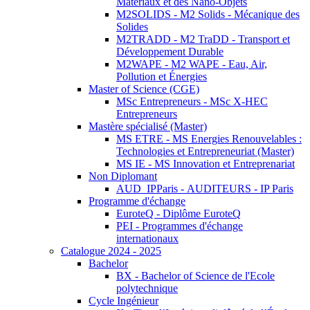
Matériaux et des Nano-Objets
M2SOLIDS - M2 Solids - Mécanique des
Solides
M2TRADD - M2 TraDD - Transport et
Développement Durable
M2WAPE - M2 WAPE - Eau, Air,
Pollution et Énergies
Master of Science (CGE)
MSc Entrepreneurs - MSc X-HEC
Entrepreneurs
Mastère spécialisé (Master)
MS ETRE - MS Energies Renouvelables :
Technologies et Entrepreneuriat (Master)
MS IE - MS Innovation et Entreprenariat
Non Diplomant
AUD_IPParis - AUDITEURS - IP Paris
Programme d'échange
EuroteQ - Diplôme EuroteQ
PEI - Programmes d'échange
internationaux
Catalogue 2024 - 2025
Bachelor
BX - Bachelor of Science de l'Ecole
polytechnique
Cycle Ingénieur