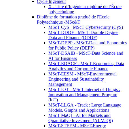
Cycle Ingénieur
X - Titre d’Ingénieur diplômé de l’École
polytechnique
Diplôme de formation gradué de l'Ecole
Polytechnique -MSc&T
MScT-CyS - MScT-Cybersecurity (CyS)
MScT-DDDF - MScT-Double Degree
Data and Finance (DDDF)
MScT-DEPP - MScT-Data and Economics
for Public Policy (DEPP)
MScT-DSAIB - MScT-Data Science and
AI for Business
MScT-EDACF - MScT-Economics, Data
Analytics and Corporate Finance
MScT-EESM - MScT-Environmental
Engineering and Sustainability
Management
MScT-IOT - MScT-Internet of Things :
Innovation and Management Program
(IoT)
MScT-LLGA - Track : Large Language
Models, Graphs and Applications
MScT-MaQI - AI for Markets and
Quantitative Investment (AI-MaQI)
MScT-STEEM - MScT-Energy