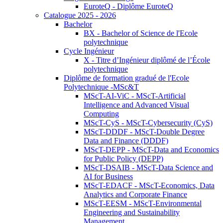
EuroteQ - Diplôme EuroteQ
Catalogue 2025 - 2026
Bachelor
BX - Bachelor of Science de l'Ecole
polytechnique
Cycle Ingénieur
X - Titre d’Ingénieur diplômé de l’École
polytechnique
Diplôme de formation gradué de l'Ecole
Polytechnique -MSc&T
MScT-AI-ViC - MScT-Artificial
Intelligence and Advanced Visual
Computing
MScT-CyS - MScT-Cybersecurity (CyS)
MScT-DDDF - MScT-Double Degree
Data and Finance (DDDF)
MScT-DEPP - MScT-Data and Economics
for Public Policy (DEPP)
MScT-DSAIB - MScT-Data Science and
AI for Business
MScT-EDACF - MScT-Economics, Data
Analytics and Corporate Finance
MScT-EESM - MScT-Environmental
Engineering and Sustainability
Management