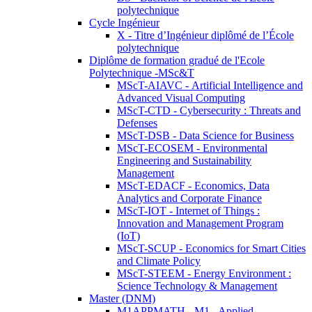
polytechnique
Cycle Ingénieur
X - Titre d’Ingénieur diplômé de l’École
polytechnique
Diplôme de formation gradué de l'Ecole
Polytechnique -MSc&T
MScT-AIAVC - Artificial Intelligence and
Advanced Visual Computing
MScT-CTD - Cybersecurity : Threats and
Defenses
MScT-DSB - Data Science for Business
MScT-ECOSEM - Environmental
Engineering and Sustainability
Management
MScT-EDACF - Economics, Data
Analytics and Corporate Finance
MScT-IOT - Internet of Things :
Innovation and Management Program
(IoT)
MScT-SCUP - Economics for Smart Cities
and Climate Policy
MScT-STEEM - Energy Environment :
Science Technology & Management
Master (DNM)
M1APPMATH - M1 - Applied