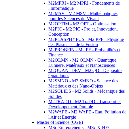
M2MPRI - M2 MPRI - Fondements de
l'Informatique
M2MSV - M2 MSV - Mathématiques
pour les Sciences du Vivant
M2OPTIM - M2 OPT - Optimisation
M2PIC - M2 PIC - Projet, Innovation,
Conception
M2PLASPHYFUS - M2 PPF - Physique
des Plasmas et de la Fusion
M2PROBFIN - M2 PF - Probabilités et
Finance
M2QLMN - M2 QLMN - Quantique,
Lumière, Matériaux et Nanosciences
M2QUANTDEV - M2 QD - Dispositifs
Quantiques
M2SMNO - M2 SMNO - Science des
Matériaux et des Nano-Objets
M2SOLIDS - M2 Solids - Mécanique des
Solides
M2TRADD - M2 TraDD - Transport et
Développement Durable
M2WAPE - M2 WAPE - Eau, Pollution de
l'Air et Energie
Master of Science (CGE)
MSc Entrepreneurs - MSc X-HEC