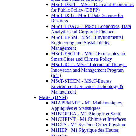
MScT-DEPP - MScT-Data and Economics
for Public Policy (DEPP)
MScT-DSB - MScT-Data Science for
Business
MScT-EDACF - MScT-Economics, Data
Analytics and Corporate Finance
MScT-EESM - MScT-Environmental
Engineering and Sustainability
Management
MScT-ESCLiP - MScT-Economics for
Smart Cities and Climate Policy
MScT-IOT - MScT-Internet of Things :
Innovation and Management Program
(IoT)
MScT-STEEM - MScT-Energy
Environment : Science Technology &
Management
Master (DNM)
M1APPMATH - M1 Mathématiques
Appliquées et Statistiques
M1BIOHEA - M1 Biologie et Santé
M1CHEINT - M1 Chimie et Interfaces
M1CPS - M1 Système Cyber Physique
M1HEP - M1 Physique des Hautes
Energies