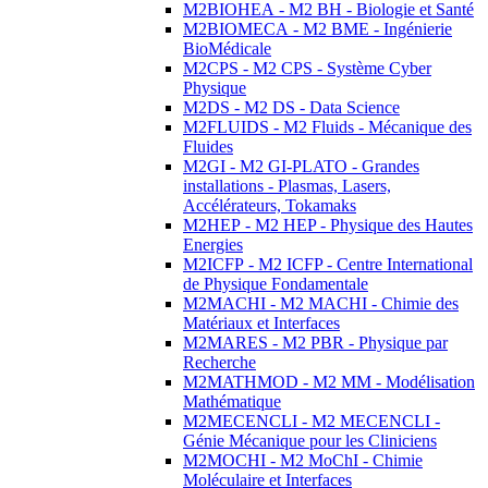
M2BIOHEA - M2 BH - Biologie et Santé
M2BIOMECA - M2 BME - Ingénierie
BioMédicale
M2CPS - M2 CPS - Système Cyber
Physique
M2DS - M2 DS - Data Science
M2FLUIDS - M2 Fluids - Mécanique des
Fluides
M2GI - M2 GI-PLATO - Grandes
installations - Plasmas, Lasers,
Accélérateurs, Tokamaks
M2HEP - M2 HEP - Physique des Hautes
Energies
M2ICFP - M2 ICFP - Centre International
de Physique Fondamentale
M2MACHI - M2 MACHI - Chimie des
Matériaux et Interfaces
M2MARES - M2 PBR - Physique par
Recherche
M2MATHMOD - M2 MM - Modélisation
Mathématique
M2MECENCLI - M2 MECENCLI -
Génie Mécanique pour les Cliniciens
M2MOCHI - M2 MoChI - Chimie
Moléculaire et Interfaces