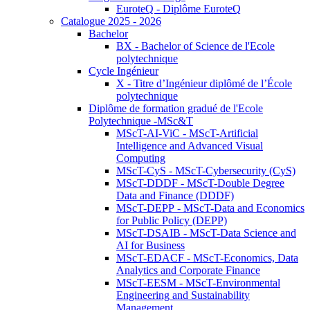
EuroteQ - Diplôme EuroteQ
Catalogue 2025 - 2026
Bachelor
BX - Bachelor of Science de l'Ecole
polytechnique
Cycle Ingénieur
X - Titre d’Ingénieur diplômé de l’École
polytechnique
Diplôme de formation gradué de l'Ecole
Polytechnique -MSc&T
MScT-AI-ViC - MScT-Artificial
Intelligence and Advanced Visual
Computing
MScT-CyS - MScT-Cybersecurity (CyS)
MScT-DDDF - MScT-Double Degree
Data and Finance (DDDF)
MScT-DEPP - MScT-Data and Economics
for Public Policy (DEPP)
MScT-DSAIB - MScT-Data Science and
AI for Business
MScT-EDACF - MScT-Economics, Data
Analytics and Corporate Finance
MScT-EESM - MScT-Environmental
Engineering and Sustainability
Management