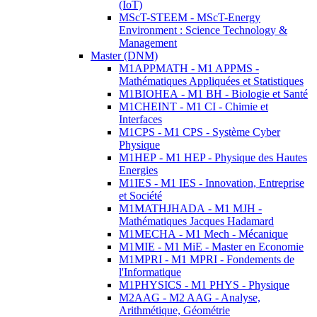
(IoT)
MScT-STEEM - MScT-Energy
Environment : Science Technology &
Management
Master (DNM)
M1APPMATH - M1 APPMS -
Mathématiques Appliquées et Statistiques
M1BIOHEA - M1 BH - Biologie et Santé
M1CHEINT - M1 CI - Chimie et
Interfaces
M1CPS - M1 CPS - Système Cyber
Physique
M1HEP - M1 HEP - Physique des Hautes
Energies
M1IES - M1 IES - Innovation, Entreprise
et Société
M1MATHJHADA - M1 MJH -
Mathématiques Jacques Hadamard
M1MECHA - M1 Mech - Mécanique
M1MIE - M1 MiE - Master en Economie
M1MPRI - M1 MPRI - Fondements de
l'Informatique
M1PHYSICS - M1 PHYS - Physique
M2AAG - M2 AAG - Analyse,
Arithmétique, Géométrie