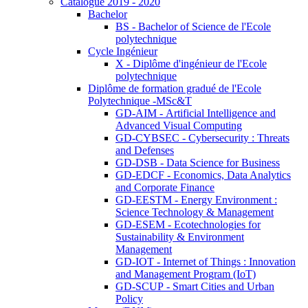
Catalogue 2019 - 2020
Bachelor
BS - Bachelor of Science de l'Ecole
polytechnique
Cycle Ingénieur
X - Diplôme d'ingénieur de l'Ecole
polytechnique
Diplôme de formation gradué de l'Ecole
Polytechnique -MSc&T
GD-AIM - Artificial Intelligence and
Advanced Visual Computing
GD-CYBSEC - Cybersecurity : Threats
and Defenses
GD-DSB - Data Science for Business
GD-EDCF - Economics, Data Analytics
and Corporate Finance
GD-EESTM - Energy Environment :
Science Technology & Management
GD-ESEM - Ecotechnologies for
Sustainability & Environment
Management
GD-IOT - Internet of Things : Innovation
and Management Program (IoT)
GD-SCUP - Smart Cities and Urban
Policy