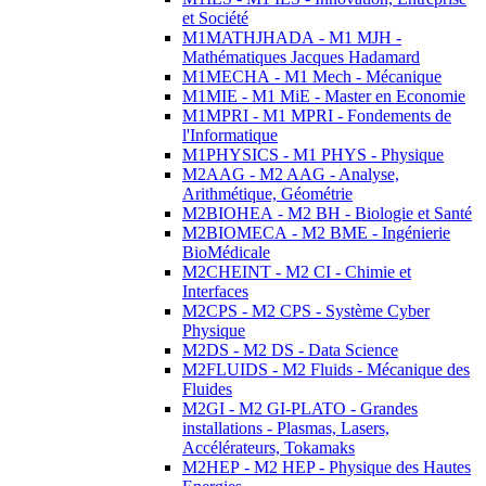
et Société
M1MATHJHADA - M1 MJH -
Mathématiques Jacques Hadamard
M1MECHA - M1 Mech - Mécanique
M1MIE - M1 MiE - Master en Economie
M1MPRI - M1 MPRI - Fondements de
l'Informatique
M1PHYSICS - M1 PHYS - Physique
M2AAG - M2 AAG - Analyse,
Arithmétique, Géométrie
M2BIOHEA - M2 BH - Biologie et Santé
M2BIOMECA - M2 BME - Ingénierie
BioMédicale
M2CHEINT - M2 CI - Chimie et
Interfaces
M2CPS - M2 CPS - Système Cyber
Physique
M2DS - M2 DS - Data Science
M2FLUIDS - M2 Fluids - Mécanique des
Fluides
M2GI - M2 GI-PLATO - Grandes
installations - Plasmas, Lasers,
Accélérateurs, Tokamaks
M2HEP - M2 HEP - Physique des Hautes