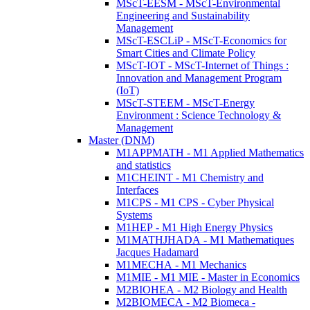
MScT-EESM - MScT-Environmental
Engineering and Sustainability
Management
MScT-ESCLiP - MScT-Economics for
Smart Cities and Climate Policy
MScT-IOT - MScT-Internet of Things :
Innovation and Management Program
(IoT)
MScT-STEEM - MScT-Energy
Environment : Science Technology &
Management
Master (DNM)
M1APPMATH - M1 Applied Mathematics
and statistics
M1CHEINT - M1 Chemistry and
Interfaces
M1CPS - M1 CPS - Cyber Physical
Systems
M1HEP - M1 High Energy Physics
M1MATHJHADA - M1 Mathematiques
Jacques Hadamard
M1MECHA - M1 Mechanics
M1MIE - M1 MIE - Master in Economics
M2BIOHEA - M2 Biology and Health
M2BIOMECA - M2 Biomeca -