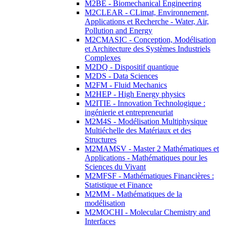
M2BE - Biomechanical Engineering
M2CLEAR - CLimat, Environnement,
Applications et Recherche - Water, Air,
Pollution and Energy
M2CMASIC - Conception, Modélisation
et Architecture des Systèmes Industriels
Complexes
M2DQ - Dispositif quantique
M2DS - Data Sciences
M2FM - Fluid Mechanics
M2HEP - High Energy physics
M2ITIE - Innovation Technologique :
ingénierie et entrepreneuriat
M2M4S - Modélisation Multiphysique
Multiéchelle des Matériaux et des
Structures
M2MAMSV - Master 2 Mathématiques et
Applications - Mathématiques pour les
Sciences du Vivant
M2MFSF - Mathématiques Financières :
Statistique et Finance
M2MM - Mathématiques de la
modélisation
M2MOCHI - Molecular Chemistry and
Interfaces