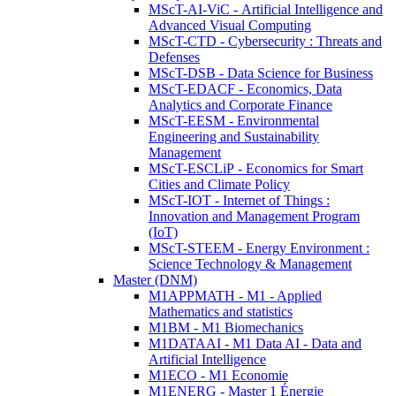
MScT-AI-ViC - Artificial Intelligence and
Advanced Visual Computing
MScT-CTD - Cybersecurity : Threats and
Defenses
MScT-DSB - Data Science for Business
MScT-EDACF - Economics, Data
Analytics and Corporate Finance
MScT-EESM - Environmental
Engineering and Sustainability
Management
MScT-ESCLiP - Economics for Smart
Cities and Climate Policy
MScT-IOT - Internet of Things :
Innovation and Management Program
(IoT)
MScT-STEEM - Energy Environment :
Science Technology & Management
Master (DNM)
M1APPMATH - M1 - Applied
Mathematics and statistics
M1BM - M1 Biomechanics
M1DATAAI - M1 Data AI - Data and
Artificial Intelligence
M1ECO - M1 Economie
M1ENERG - Master 1 Énergie