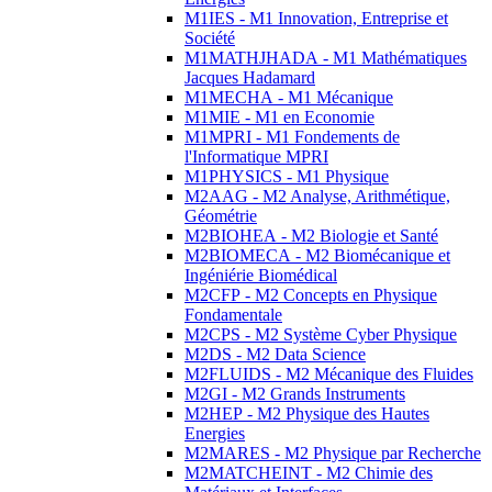
M1IES - M1 Innovation, Entreprise et
Société
M1MATHJHADA - M1 Mathématiques
Jacques Hadamard
M1MECHA - M1 Mécanique
M1MIE - M1 en Economie
M1MPRI - M1 Fondements de
l'Informatique MPRI
M1PHYSICS - M1 Physique
M2AAG - M2 Analyse, Arithmétique,
Géométrie
M2BIOHEA - M2 Biologie et Santé
M2BIOMECA - M2 Biomécanique et
Ingéniérie Biomédical
M2CFP - M2 Concepts en Physique
Fondamentale
M2CPS - M2 Système Cyber Physique
M2DS - M2 Data Science
M2FLUIDS - M2 Mécanique des Fluides
M2GI - M2 Grands Instruments
M2HEP - M2 Physique des Hautes
Energies
M2MARES - M2 Physique par Recherche
M2MATCHEINT - M2 Chimie des