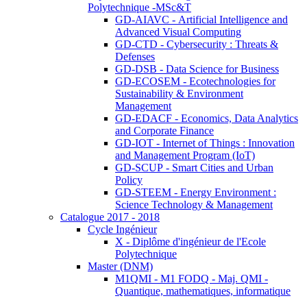
Polytechnique -MSc&T
GD-AIAVC - Artificial Intelligence and
Advanced Visual Computing
GD-CTD - Cybersecurity : Threats &
Defenses
GD-DSB - Data Science for Business
GD-ECOSEM - Ecotechnologies for
Sustainability & Environment
Management
GD-EDACF - Economics, Data Analytics
and Corporate Finance
GD-IOT - Internet of Things : Innovation
and Management Program (IoT)
GD-SCUP - Smart Cities and Urban
Policy
GD-STEEM - Energy Environment :
Science Technology & Management
Catalogue 2017 - 2018
Cycle Ingénieur
X - Diplôme d'ingénieur de l'Ecole
Polytechnique
Master (DNM)
M1QMI - M1 FODQ - Maj. QMI -
Quantique, mathematiques, informatique