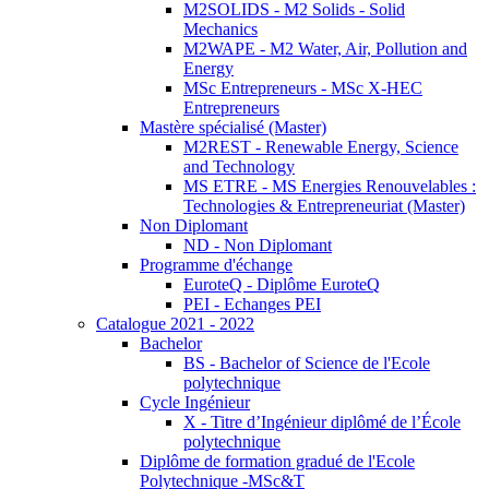
M2SOLIDS - M2 Solids - Solid
Mechanics
M2WAPE - M2 Water, Air, Pollution and
Energy
MSc Entrepreneurs - MSc X-HEC
Entrepreneurs
Mastère spécialisé (Master)
M2REST - Renewable Energy, Science
and Technology
MS ETRE - MS Energies Renouvelables :
Technologies & Entrepreneuriat (Master)
Non Diplomant
ND - Non Diplomant
Programme d'échange
EuroteQ - Diplôme EuroteQ
PEI - Echanges PEI
Catalogue 2021 - 2022
Bachelor
BS - Bachelor of Science de l'Ecole
polytechnique
Cycle Ingénieur
X - Titre d’Ingénieur diplômé de l’École
polytechnique
Diplôme de formation gradué de l'Ecole
Polytechnique -MSc&T