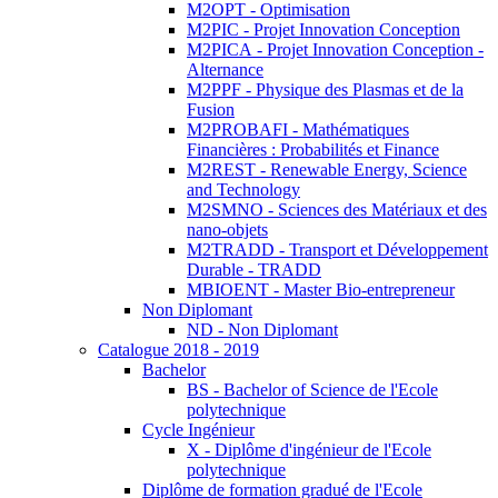
M2OPT - Optimisation
M2PIC - Projet Innovation Conception
M2PICA - Projet Innovation Conception -
Alternance
M2PPF - Physique des Plasmas et de la
Fusion
M2PROBAFI - Mathématiques
Financières : Probabilités et Finance
M2REST - Renewable Energy, Science
and Technology
M2SMNO - Sciences des Matériaux et des
nano-objets
M2TRADD - Transport et Développement
Durable - TRADD
MBIOENT - Master Bio-entrepreneur
Non Diplomant
ND - Non Diplomant
Catalogue 2018 - 2019
Bachelor
BS - Bachelor of Science de l'Ecole
polytechnique
Cycle Ingénieur
X - Diplôme d'ingénieur de l'Ecole
polytechnique
Diplôme de formation gradué de l'Ecole