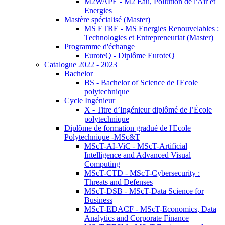
M2WAPE - M2 Eau, Pollution de l'Air et
Energies
Mastère spécialisé (Master)
MS ETRE - MS Energies Renouvelables :
Technologies et Entrepreneuriat (Master)
Programme d'échange
EuroteQ - Diplôme EuroteQ
Catalogue 2022 - 2023
Bachelor
BS - Bachelor of Science de l'Ecole
polytechnique
Cycle Ingénieur
X - Titre d’Ingénieur diplômé de l’École
polytechnique
Diplôme de formation gradué de l'Ecole
Polytechnique -MSc&T
MScT-AI-ViC - MScT-Artificial
Intelligence and Advanced Visual
Computing
MScT-CTD - MScT-Cybersecurity :
Threats and Defenses
MScT-DSB - MScT-Data Science for
Business
MScT-EDACF - MScT-Economics, Data
Analytics and Corporate Finance