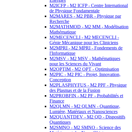
Energies
M2ICFP - M2 ICFP - Centre International
de Physique Fondamentale
M2MARES - M2 PBR - Physique par
Recherche
M2MATHMOD - M2 MM - Modélisation
Mathématique
M2MECENCLI - M2 MECENCLI -
Génie Mécanique pour les Cliniciens
M2MPRI - M2 MPRI - Fondements de
l'Informatique
M2MSV - M2 MSV - Mathématiques
pour les Sciences du Vivant
M2OPTIM - M2 OPT - Optimisation
M2PIC - M2 PIC - Projet, Innovation,
Conception
M2PLASPHYFUS - M2 PPF - Physique
des Plasmas et de la Fusion
M2PROBFIN - M2 PF - Probabilités et
Finance
M2QLMN - M2 QLMN - Quantique,
Lumière, Matériaux et Nanosciences
M2QUANTDEV - M2 QD - Dispositifs
Quantiques
M2SMNO - M2 SMNO - Science des