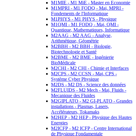
M1MIE - M1 MiE - Master en Economie
M1MPRI - M1 FODQ - Maj. MPRI -
Fondements de l'Informatique
M1PHYS - M1 PHYS - Physique
M1QMI - M1 FODQ - Maj. QMI -
Quantique, Mathematiques, Informatique
M2AAG - M2 AAG - Analyse,
Arithmétique, Géométrie
M2BBH - M2 BBH - Biologie,
Biotechnologie et Santé
M2BME - M2 BME - Ingénierie
BioMédicale
M2CHI - M2 CHI - Chimie et Interfaces
M2CPS - M2 CCSN - Maj. CPS -
Système Cyber Physique
M2DS - M2 DS - Science des données
M2FLUIDS - M2 Mech - Maj. Fluids -
Mecanique des Fluides
M2GIPLATO - M2 GI-PLATO - Grandes
installations - Plasmas, Lasers,
Accélérateurs, Tokamaks
M2HEP - M2 HEP - Physique des Hautes
Energies
M2ICFP - M2 ICFP - Centre International
de Physique Fondamentale