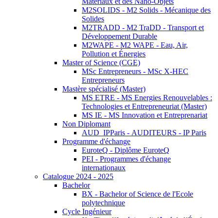
Matériaux et des Nano-Objets
M2SOLIDS - M2 Solids - Mécanique des
Solides
M2TRADD - M2 TraDD - Transport et
Développement Durable
M2WAPE - M2 WAPE - Eau, Air,
Pollution et Énergies
Master of Science (CGE)
MSc Entrepreneurs - MSc X-HEC
Entrepreneurs
Mastère spécialisé (Master)
MS ETRE - MS Energies Renouvelables :
Technologies et Entrepreneuriat (Master)
MS IE - MS Innovation et Entreprenariat
Non Diplomant
AUD_IPParis - AUDITEURS - IP Paris
Programme d'échange
EuroteQ - Diplôme EuroteQ
PEI - Programmes d'échange
internationaux
Catalogue 2024 - 2025
Bachelor
BX - Bachelor of Science de l'Ecole
polytechnique
Cycle Ingénieur