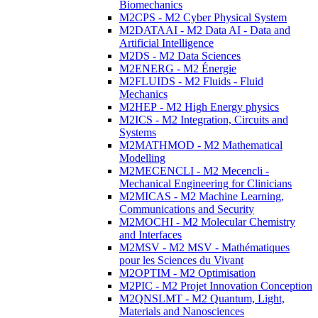
Biomechanics
M2CPS - M2 Cyber Physical System
M2DATAAI - M2 Data AI - Data and
Artificial Intelligence
M2DS - M2 Data Sciences
M2ENERG - M2 Énergie
M2FLUIDS - M2 Fluids - Fluid
Mechanics
M2HEP - M2 High Energy physics
M2ICS - M2 Integration, Circuits and
Systems
M2MATHMOD - M2 Mathematical
Modelling
M2MECENCLI - M2 Mecencli -
Mechanical Engineering for Clinicians
M2MICAS - M2 Machine Learning,
Communications and Security
M2MOCHI - M2 Molecular Chemistry
and Interfaces
M2MSV - M2 MSV - Mathématiques
pour les Sciences du Vivant
M2OPTIM - M2 Optimisation
M2PIC - M2 Projet Innovation Conception
M2QNSLMT - M2 Quantum, Light,
Materials and Nanosciences