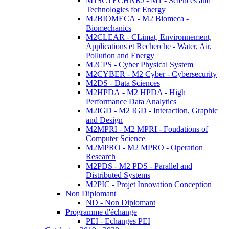
M1SCTECHNRJ - M1 - Sciences and
Technologies for Energy
M2BIOMECA - M2 Biomeca -
Biomechanics
M2CLEAR - CLimat, Environnement,
Applications et Recherche - Water, Air,
Pollution and Energy
M2CPS - Cyber Physical System
M2CYBER - M2 Cyber - Cybersecurity
M2DS - Data Sciences
M2HPDA - M2 HPDA - High
Performance Data Analytics
M2IGD - M2 IGD - Interaction, Graphic
and Design
M2MPRI - M2 MPRI - Foudations of
Computer Science
M2MPRO - M2 MPRO - Operation
Research
M2PDS - M2 PDS - Parallel and
Distributed Systems
M2PIC - Projet Innovation Conception
Non Diplomant
ND - Non Diplomant
Programme d'échange
PEI - Echanges PEI