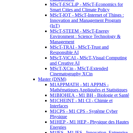
MScT-ESCLiP - MScT-Economics for
Smart Cities and Climate Policy
MScT-IOT - MScT-Internet of Things :
Innovation and Management Program
(IoT)
MScT-STEEM - MScT-Energy
Environment : Science Technology &
Management
MScT-TRAI - MScT-Trust and
Responsible AI
MScT-ViCAI - MScT-Visual Computing
and Creative AI
MScT-XCin - MScT-Extended
Cinematography XCin
Master (DNM)
M1APPMATH - M1 APPMS -
Mathématiques Appliquées et Statistiques
M1BIOHEA - M1 BH - Biologie et Santé
M1CHEINT - M1 CI - Chimie et
Interfaces
M1CPS - M1 CPS - Système Cyber
Physique
M1HEP - M1 HEP - Physique des Hautes
Energies
M1IES - M1 IES - Innovation, Entreprise