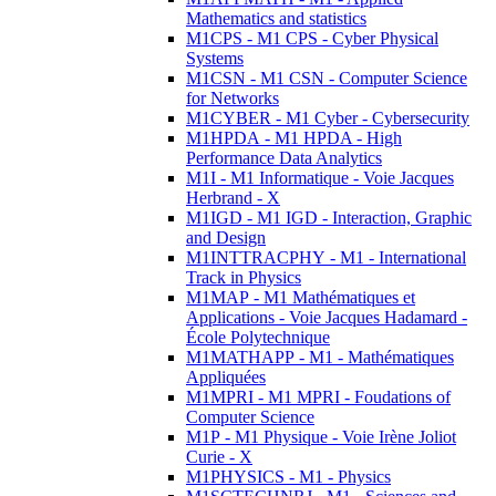
Mathematics and statistics
M1CPS - M1 CPS - Cyber Physical
Systems
M1CSN - M1 CSN - Computer Science
for Networks
M1CYBER - M1 Cyber - Cybersecurity
M1HPDA - M1 HPDA - High
Performance Data Analytics
M1I - M1 Informatique - Voie Jacques
Herbrand - X
M1IGD - M1 IGD - Interaction, Graphic
and Design
M1INTTRACPHY - M1 - International
Track in Physics
M1MAP - M1 Mathématiques et
Applications - Voie Jacques Hadamard -
École Polytechnique
M1MATHAPP - M1 - Mathématiques
Appliquées
M1MPRI - M1 MPRI - Foudations of
Computer Science
M1P - M1 Physique - Voie Irène Joliot
Curie - X
M1PHYSICS - M1 - Physics