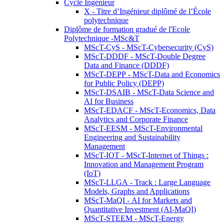
Cycle Ingénieur
X - Titre d’Ingénieur diplômé de l’École
polytechnique
Diplôme de formation gradué de l'Ecole
Polytechnique -MSc&T
MScT-CyS - MScT-Cybersecurity (CyS)
MScT-DDDF - MScT-Double Degree
Data and Finance (DDDF)
MScT-DEPP - MScT-Data and Economics
for Public Policy (DEPP)
MScT-DSAIB - MScT-Data Science and
AI for Business
MScT-EDACF - MScT-Economics, Data
Analytics and Corporate Finance
MScT-EESM - MScT-Environmental
Engineering and Sustainability
Management
MScT-IOT - MScT-Internet of Things :
Innovation and Management Program
(IoT)
MScT-LLGA - Track : Large Language
Models, Graphs and Applications
MScT-MaQI - AI for Markets and
Quantitative Investment (AI-MaQI)
MScT-STEEM - MScT-Energy