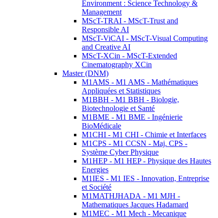
Environment : Science Technology &
Management
MScT-TRAI - MScT-Trust and
Responsible AI
MScT-ViCAI - MScT-Visual Computing
and Creative AI
MScT-XCin - MScT-Extended
Cinematography XCin
Master (DNM)
M1AMS - M1 AMS - Mathématiques
Appliquées et Statistiques
M1BBH - M1 BBH - Biologie,
Biotechnologie et Santé
M1BME - M1 BME - Ingénierie
BioMédicale
M1CHI - M1 CHI - Chimie et Interfaces
M1CPS - M1 CCSN - Maj. CPS -
Système Cyber Physique
M1HEP - M1 HEP - Physique des Hautes
Energies
M1IES - M1 IES - Innovation, Entreprise
et Société
M1MATHJHADA - M1 MJH -
Mathematiques Jacques Hadamard
M1MEC - M1 Mech - Mecanique