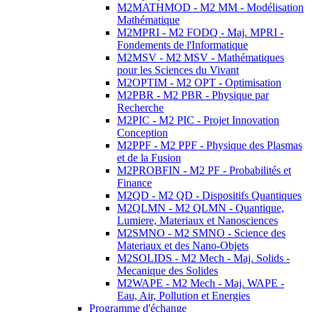
M2MATHMOD - M2 MM - Modélisation
Mathématique
M2MPRI - M2 FODQ - Maj. MPRI -
Fondements de l'Informatique
M2MSV - M2 MSV - Mathématiques
pour les Sciences du Vivant
M2OPTIM - M2 OPT - Optimisation
M2PBR - M2 PBR - Physique par
Recherche
M2PIC - M2 PIC - Projet Innovation
Conception
M2PPF - M2 PPF - Physique des Plasmas
et de la Fusion
M2PROBFIN - M2 PF - Probabilités et
Finance
M2QD - M2 QD - Dispositifs Quantiques
M2QLMN - M2 QLMN - Quantique,
Lumiere, Materiaux et Nanosciences
M2SMNO - M2 SMNO - Science des
Materiaux et des Nano-Objets
M2SOLIDS - M2 Mech - Maj. Solids -
Mecanique des Solides
M2WAPE - M2 Mech - Maj. WAPE -
Eau, Air, Pollution et Energies
Programme d'échange