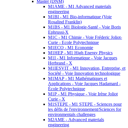
Master (DNM)
M1AME - M1 Advanced materials
engineering
M1BI - M1 Bio-informatique (Voie
Rosalind Franklin)
M1BS - M1 Biologie-Santé - Voie Boris
Ephrussi-X
M1C - M1 Chimie - Voie Fréderic Joliot-
Curie - Ecole Polytechnique
M1ECO - M1 Economie
M1HEP - M1 High Energy Physics
M1I - M1 Informatique - Voie Jacques
Herbrand - X
M1IESVIT - M1 Innovation, Entreprise, et
Société - Voie Innovation technologique
M1MAP - M1 Mathématiques et
Applications - Voie Jacques Hadamard -
École Polytechnique
M1P - M1 Physique - Voie Irène Joliot
Curie - X
M1STEPE - M1 STEPE - Sciences pour
les défis de l'environnement/Sciences for
environmentals challenges
M2AME - Advanced materials
engineering