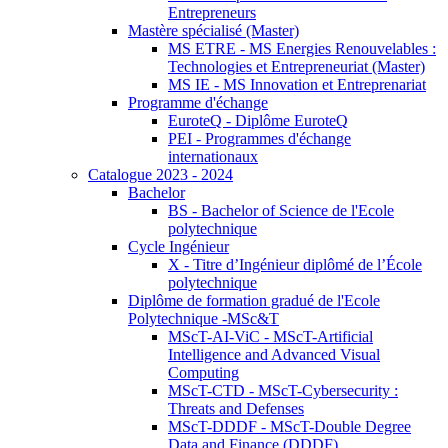
Entrepreneurs
Mastère spécialisé (Master)
MS ETRE - MS Energies Renouvelables :
Technologies et Entrepreneuriat (Master)
MS IE - MS Innovation et Entreprenariat
Programme d'échange
EuroteQ - Diplôme EuroteQ
PEI - Programmes d'échange
internationaux
Catalogue 2023 - 2024
Bachelor
BS - Bachelor of Science de l'Ecole
polytechnique
Cycle Ingénieur
X - Titre d’Ingénieur diplômé de l’École
polytechnique
Diplôme de formation gradué de l'Ecole
Polytechnique -MSc&T
MScT-AI-ViC - MScT-Artificial
Intelligence and Advanced Visual
Computing
MScT-CTD - MScT-Cybersecurity :
Threats and Defenses
MScT-DDDF - MScT-Double Degree
Data and Finance (DDDF)