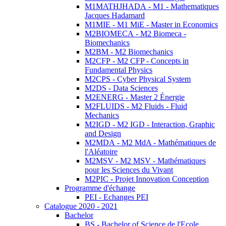
M1MATHJHADA - M1 - Mathematiques
Jacques Hadamard
M1MIE - M1 MiE - Master in Economics
M2BIOMECA - M2 Biomeca -
Biomechanics
M2BM - M2 Biomechanics
M2CFP - M2 CFP - Concepts in
Fundamental Physics
M2CPS - Cyber Physical System
M2DS - Data Sciences
M2ENERG - Master 2 Énergie
M2FLUIDS - M2 Fluids - Fluid
Mechanics
M2IGD - M2 IGD - Interaction, Graphic
and Design
M2MDA - M2 MdA - Mathématiques de
l'Aléatoire
M2MSV - M2 MSV - Mathématiques
pour les Sciences du Vivant
M2PIC - Projet Innovation Conception
Programme d'échange
PEI - Echanges PEI
Catalogue 2020 - 2021
Bachelor
BS - Bachelor of Science de l'Ecole