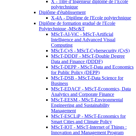
X - Titre d’Ingénieur diplômé de l’École
polytechnique
Diplôme d'établissement
X-4A - Diplôme de l'Ecole polytechnique
Diplôme de formation gradué de l'Ecole
Polytechnique -MSc&T
MScT-AI-ViC - MScT-Artificial
Intelligence and Advanced Visual
Computing
MScT-CyS - MScT-Cybersecurity (CyS)
MScT-DDDF - MScT-Double Degree
Data and Finance (DDDF)
MScT-DEPP - MScT-Data and Economics
for Public Policy (DEPP)
MScT-DSB - MScT-Data Science for
Business
MScT-EDACF - MScT-Economics, Data
Analytics and Corporate Finance
MScT-EESM - MScT-Environmental
Engineering and Sustainability
Management
MScT-ESCLiP - MScT-Economics for
Smart Cities and Climate Policy
MScT-IOT - MScT-Internet of Things :
Innovation and Management Program