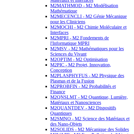
Matériaux et Interfaces
M2MATHMOD - M2 Modélisation
Mathématique
M2MECENCLI - M2 Génie Mécanique
pour les Cliniciens
M2MOCHI - M2 Chimie Moléculaire et
Interfaces
M2MPRI - M2 Fondements de
l'Informatique MPRI
M2MSV - M2 Mathématiques pour les
Sciences du Vivant
M2OPTIM - M2 Optimisation
M2PIC - M2 Projet, Innovation,
Conception
M2PLASPHYFUS - M2 Physique des
Plasmas et de la Fusion
M2PROBFIN - M2 Probabilités et
Finance
M2QNSLMT - M2 Quantique, Lumière,
Matériaux et Nanosciences
M2QUANTDEV - M2 Dispositifs
Quantiques
M2SMNO - M2 Science des Matériaux et
des Nano-Objets
M2SOLIDS - M2 Mécanique des Solides