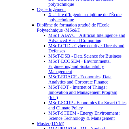
polytechnique
Cycle Ingénieur
X - Titre d’Ingénieur diplômé de l’École
polytechnique
Diplôme de formation gradué de l'Ecole
Polytechnique -MSc&T
MScT-AIAVC - Artificial Intelligence and
Advanced Visual Computing
MScT-CTD - Cybersecurity : Threats and
Defenses
MScT-DSB - Data Science for Business
MScT-ECOSEM - Environmental
Engineering and Sustainability
Management
MScT-EDACF - Economics, Data
Analytics and Corporate Finance
MScT-IOT - Internet of Things :
Innovation and Management Program
(IoT)
MScT-SCUP - Economics for Smart Cities
and Climate Policy
MScT-STEEM - Energy Environment :
Science Technology & Management
Master (DNM)
M1APPMATH - M1 - Applied