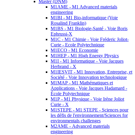
Master (DNM)
M1AME - M1 Advanced materials
engineering
M1BI - M1 Bio-informatique (Voie
Rosalind Franklin)
M1BS - M1 Biologie-Santé - Voie Boris
Ephrussi-X
M1C - M1 Chimie - Voie Fréderic Joliot-
Curie - Ecole Polytechnique
M1ECO - M1 Economie
M1HEP - M1 High Energy Physics
M1I - M1 Informatique - Voie Jacques
Herbrand - X
M1IESVIT - M1 Innovation, Entreprise, et
Société - Voie Innovation technologique
M1MAP - M1 Mathématiques et
Applications - Voie Jacques Hadamard -
École Polytechnique
M1P - M1 Physique - Voie Irène Joliot
Curie - X
M1STEPE - M1 STEPE - Sciences pour
les défis de l'environnement/Sciences for
environmentals challenges
M2AME - Advanced materials
engineering