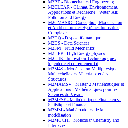
M2BE - Biomechanical Engineering
M2CLEAR - CLimat, Environnement,
Applications et Recherche - Water, Air,
Pollution and Energy
M2CMASIC - Conception, Modélisation
et Architecture des Systèmes Industriels
Complexes
M2DQ - Dispositif quantique
M2DS - Data Sciences
M2FM - Fluid Mechanics
M2HEP - High Energy physics
M2ITIE - Innovation Technologique :
ingénierie et entrepreneuriat
M2M4S - Modélisation Multiphysique
Multiéchelle des Matériaux et des
Structures
M2MAMSV - Master 2 Mathématiques et
Applications - Mathématiques pour les
Sciences du Vivant
M2MFSF - Mathématiques Financières :
Statistique et Finance
M2MM - Mathématiques de la
modélisation
M2MOCHI - Molecular Chemistry and
Interfaces