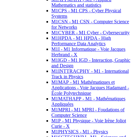
Mathematics and statistics
M1CPS - M1 CPS - Cyber Physical
Systems
M1CSN - M1 CSN - Computer Science
for Networks
M1CYBER - M1 Cyber - Cybersecurity
M1HPDA - M1 HPDA - High
Performance Data Analytics
M1I - M1 Informatique - Voie Jacques
Herbrand - X
M1IGD - M1 IGD - Interaction, Graphic
and Design
M1INTTRACPHY - M1 - International
Track in Physics
M1MAP - M1 Mathématiques et
Applications - Voie Jacques Hadamard -
École Polytechnique
M1MATHAPP - M1 - Mathématiques
Appliquées
M1MPRI - M1 MPRI - Foudations of
Computer Science
M1P - M1 Physique - Voie Irène Joliot
Curie - X
M1PHYSICS - M1 - Physics