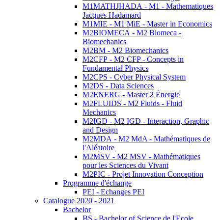
M1MATHJHADA - M1 - Mathematiques
Jacques Hadamard
M1MIE - M1 MiE - Master in Economics
M2BIOMECA - M2 Biomeca -
Biomechanics
M2BM - M2 Biomechanics
M2CFP - M2 CFP - Concepts in
Fundamental Physics
M2CPS - Cyber Physical System
M2DS - Data Sciences
M2ENERG - Master 2 Énergie
M2FLUIDS - M2 Fluids - Fluid
Mechanics
M2IGD - M2 IGD - Interaction, Graphic
and Design
M2MDA - M2 MdA - Mathématiques de
l'Aléatoire
M2MSV - M2 MSV - Mathématiques
pour les Sciences du Vivant
M2PIC - Projet Innovation Conception
Programme d'échange
PEI - Echanges PEI
Catalogue 2020 - 2021
Bachelor
BS - Bachelor of Science de l'Ecole