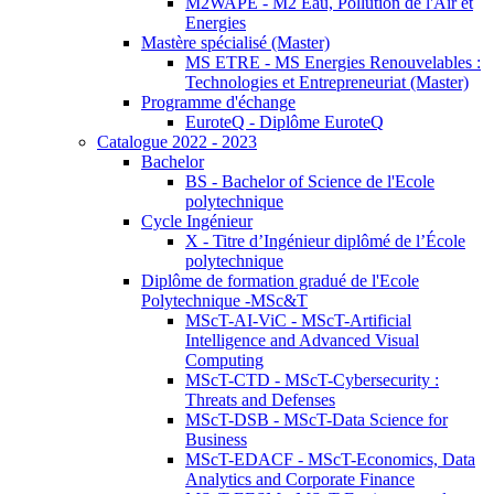
M2WAPE - M2 Eau, Pollution de l'Air et
Energies
Mastère spécialisé (Master)
MS ETRE - MS Energies Renouvelables :
Technologies et Entrepreneuriat (Master)
Programme d'échange
EuroteQ - Diplôme EuroteQ
Catalogue 2022 - 2023
Bachelor
BS - Bachelor of Science de l'Ecole
polytechnique
Cycle Ingénieur
X - Titre d’Ingénieur diplômé de l’École
polytechnique
Diplôme de formation gradué de l'Ecole
Polytechnique -MSc&T
MScT-AI-ViC - MScT-Artificial
Intelligence and Advanced Visual
Computing
MScT-CTD - MScT-Cybersecurity :
Threats and Defenses
MScT-DSB - MScT-Data Science for
Business
MScT-EDACF - MScT-Economics, Data
Analytics and Corporate Finance