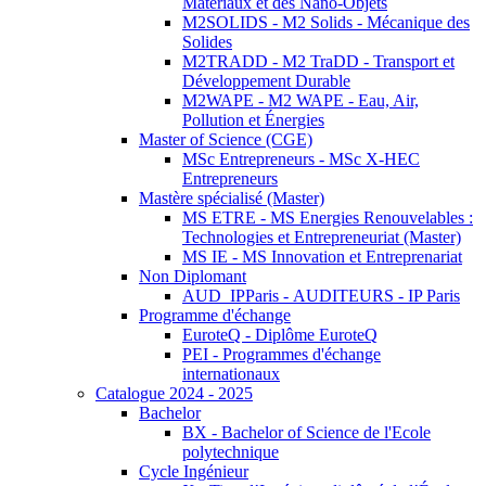
Matériaux et des Nano-Objets
M2SOLIDS - M2 Solids - Mécanique des
Solides
M2TRADD - M2 TraDD - Transport et
Développement Durable
M2WAPE - M2 WAPE - Eau, Air,
Pollution et Énergies
Master of Science (CGE)
MSc Entrepreneurs - MSc X-HEC
Entrepreneurs
Mastère spécialisé (Master)
MS ETRE - MS Energies Renouvelables :
Technologies et Entrepreneuriat (Master)
MS IE - MS Innovation et Entreprenariat
Non Diplomant
AUD_IPParis - AUDITEURS - IP Paris
Programme d'échange
EuroteQ - Diplôme EuroteQ
PEI - Programmes d'échange
internationaux
Catalogue 2024 - 2025
Bachelor
BX - Bachelor of Science de l'Ecole
polytechnique
Cycle Ingénieur