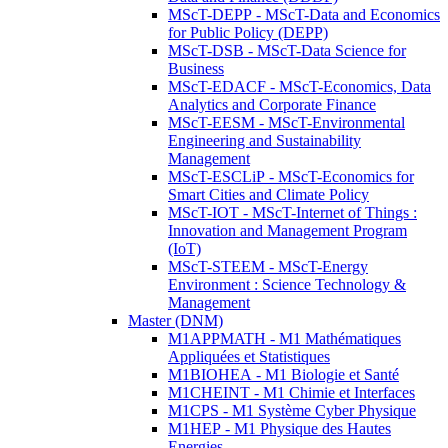
MScT-DEPP - MScT-Data and Economics
for Public Policy (DEPP)
MScT-DSB - MScT-Data Science for
Business
MScT-EDACF - MScT-Economics, Data
Analytics and Corporate Finance
MScT-EESM - MScT-Environmental
Engineering and Sustainability
Management
MScT-ESCLiP - MScT-Economics for
Smart Cities and Climate Policy
MScT-IOT - MScT-Internet of Things :
Innovation and Management Program
(IoT)
MScT-STEEM - MScT-Energy
Environment : Science Technology &
Management
Master (DNM)
M1APPMATH - M1 Mathématiques
Appliquées et Statistiques
M1BIOHEA - M1 Biologie et Santé
M1CHEINT - M1 Chimie et Interfaces
M1CPS - M1 Système Cyber Physique
M1HEP - M1 Physique des Hautes
Energies