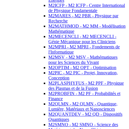
Energies
M2ICFP - M2 ICFP - Centre International
de Physique Fondamentale
M2MARES - M2 PBR - Physique par
Recherche
M2MATHMOD - M2 MM - Modélisation
Mathématique
M2MECENCLI - M2 MECENCLI -
Génie Mécanique pour les Cliniciens
M2MPRI - M2 MPRI - Fondements de
l'Informatique
M2MSV - M2 MSV - Mathématiques
pour les Sciences du Vivant
M2OPTIM - M2 OPT - Optimisation
M2PIC - M2 PIC - Projet, Innovation,
Conception
M2PLASPHYFUS - M2 PPF - Physique
des Plasmas et de la Fusion
M2PROBFIN - M2 PF - Probabilités et
Finance
M2QLMN - M2 QLMN - Quantique,
Lumière, Matériaux et Nanosciences
M2QUANTDEV - M2 QD - Dispositifs
Quantiques
M2SMNO - M2 SMNO - Science des