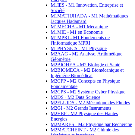
M1IES - M1 Innovation, Entreprise et
Société
M1MATHJHADA - M1 Mathématiques
Jacques Hadamard
M1MECHA - M1 Mécanique
M1MIE - M1 en Economie
M1MPRI - M1 Fondements de
l'Informatique MPRI
M1PHYSICS - M1 Physique
M2AAG - M2 Analyse, Arithmétique,
Géométrie
M2BIOHEA - M2 Biologie et Santé
M2BIOMECA - M2 Biomécanique et
Ingéniérie Biomédical
M2CFP - M2 Concepts en Physique
Fondamentale
M2CPS - M2 Système Cyber Physique
M2DS - M2 Data Science
M2FLUIDS - M2 Mécanique des Fluides
M2GI - M2 Grands Instruments
M2HEP - M2 Physique des Hautes
Energies
M2MARES - M2 Physique par Recherche
M2MATCHEINT - M2 Chimie des