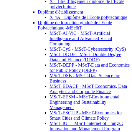
X - Titre d’Ingénieur diplômé de l’École
polytechnique
Diplôme d'établissement
X-4A - Diplôme de l'Ecole polytechnique
Diplôme de formation gradué de l'Ecole
Polytechnique -MSc&T
MScT-AI-ViC - MScT-Artificial
Intelligence and Advanced Visual
Computing
MScT-CyS - MScT-Cybersecurity (CyS)
MScT-DDDF - MScT-Double Degree
Data and Finance (DDDF)
MScT-DEPP - MScT-Data and Economics
for Public Policy (DEPP)
MScT-DSB - MScT-Data Science for
Business
MScT-EDACF - MScT-Economics, Data
Analytics and Corporate Finance
MScT-EESM - MScT-Environmental
Engineering and Sustainability
Management
MScT-ESCLiP - MScT-Economics for
Smart Cities and Climate Policy
MScT-IOT - MScT-Internet of Things :
Innovation and Management Program