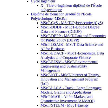
Cycle Ingénieur
X - Titre d’Ingénieur diplômé de l’École
polytechnique
Diplôme de formation gradué de l'Ecole
Polytechnique -MSc&T
MScT-CyS - MScT-Cybersecurity (CyS)
MScT-DDDF - MScT-Double Degree
Data and Finance (DDDF)
MScT-DEPP - MScT-Data and Economics
for Public Policy (DEPP)
MScT-DSAIB - MScT-Data Science and
AI for Business
MScT-EDACF - MScT-Economics, Data
Analytics and Corporate Finance
MScT-EESM - MScT-Environmental
Engineering and Sustainability
Management
MScT-IOT - MScT-Internet of Things :
Innovation and Management Program
(IoT)
MScT-LLGA - Track : Large Language
Models, Graphs and Applications
MScT-MaQI - AI for Markets and
Quantitative Investment (AI-MaQI)
MScT-STEEM - MScT-Energy