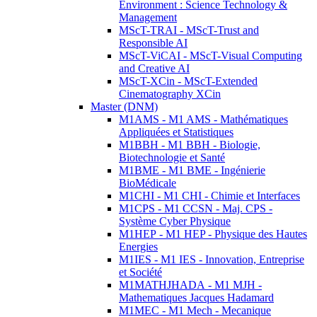
Environment : Science Technology &
Management
MScT-TRAI - MScT-Trust and
Responsible AI
MScT-ViCAI - MScT-Visual Computing
and Creative AI
MScT-XCin - MScT-Extended
Cinematography XCin
Master (DNM)
M1AMS - M1 AMS - Mathématiques
Appliquées et Statistiques
M1BBH - M1 BBH - Biologie,
Biotechnologie et Santé
M1BME - M1 BME - Ingénierie
BioMédicale
M1CHI - M1 CHI - Chimie et Interfaces
M1CPS - M1 CCSN - Maj. CPS -
Système Cyber Physique
M1HEP - M1 HEP - Physique des Hautes
Energies
M1IES - M1 IES - Innovation, Entreprise
et Société
M1MATHJHADA - M1 MJH -
Mathematiques Jacques Hadamard
M1MEC - M1 Mech - Mecanique