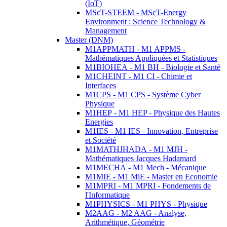
(IoT)
MScT-STEEM - MScT-Energy
Environment : Science Technology &
Management
Master (DNM)
M1APPMATH - M1 APPMS -
Mathématiques Appliquées et Statistiques
M1BIOHEA - M1 BH - Biologie et Santé
M1CHEINT - M1 CI - Chimie et
Interfaces
M1CPS - M1 CPS - Système Cyber
Physique
M1HEP - M1 HEP - Physique des Hautes
Energies
M1IES - M1 IES - Innovation, Entreprise
et Société
M1MATHJHADA - M1 MJH -
Mathématiques Jacques Hadamard
M1MECHA - M1 Mech - Mécanique
M1MIE - M1 MiE - Master en Economie
M1MPRI - M1 MPRI - Fondements de
l'Informatique
M1PHYSICS - M1 PHYS - Physique
M2AAG - M2 AAG - Analyse,
Arithmétique, Géométrie