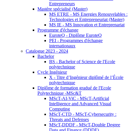
Entrepreneurs
Mastère spécialisé (Master)
MS ETRE - MS Energies Renouvelables :
Technologies et Entrepreneuriat (Master)
MS IE - MS Innovation et Entreprenariat
Programme d'échange
EuroteQ - Diplôme EuroteQ
PEI - Programmes d'échange
internationaux
Catalogue 2023 - 2024
Bachelor
BS - Bachelor of Science de l'Ecole
polytechnique
Cycle Ingénieur
X - Titre d’Ingénieur diplômé de l’École
polytechnique
Diplôme de formation gradué de l'Ecole
Polytechnique -MSc&T
MScT-AI-ViC - MScT-Artificial
Intelligence and Advanced Visual
Computing
MScT-CTD - MScT-Cybersecurity :
Threats and Defenses
MScT-DDDF - MScT-Double Degree
Data and Finance (DDDF)