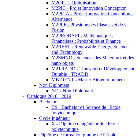
M2OPT - Optimisation
M2PIC - Projet Innovation Conception
M2PICA - Projet Innovation Conception -
Alternance
M2PPF - Physique des Plasmas et de la
Fusion
M2PROBAFI - Mathématiques
Financières : Probabilités et Finance
M2REST - Renewable Energy, Science
and Technology
M2SMNO - Sciences des Matériaux et des
nano-objets
M2TRADD - Transport et Développement
Durable - TRADD
MBIOENT - Master Bio-entrepreneur
Non Diplomant
ND - Non Diplomant
Catalogue 2018 - 2019
Bachelor
BS - Bachelor of Science de l'Ecole
polytechnique
Cycle Ingénieur
X - Diplôme d'ingénieur de l'Ecole
polytechnique
Diplôme de formation gradué de l'Ecole