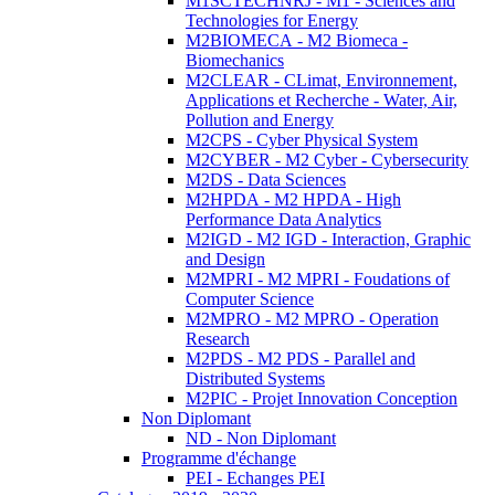
M1SCTECHNRJ - M1 - Sciences and
Technologies for Energy
M2BIOMECA - M2 Biomeca -
Biomechanics
M2CLEAR - CLimat, Environnement,
Applications et Recherche - Water, Air,
Pollution and Energy
M2CPS - Cyber Physical System
M2CYBER - M2 Cyber - Cybersecurity
M2DS - Data Sciences
M2HPDA - M2 HPDA - High
Performance Data Analytics
M2IGD - M2 IGD - Interaction, Graphic
and Design
M2MPRI - M2 MPRI - Foudations of
Computer Science
M2MPRO - M2 MPRO - Operation
Research
M2PDS - M2 PDS - Parallel and
Distributed Systems
M2PIC - Projet Innovation Conception
Non Diplomant
ND - Non Diplomant
Programme d'échange
PEI - Echanges PEI