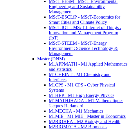
MScT-EESM - MScT-Environmental
Engineering and Sustainability
Management
MScT-ESCLiP - MScT-Economics for
Smart Cities and Climate Policy
MScT-IOT - MScT-Internet of Things :
Innovation and Management Program
(IoT)
MScT-STEEM - MScT-Energy
Environment : Science Technology &
Management
Master (DNM)
M1APPMATH - M1 Applied Mathematics
and statistics
M1CHEINT - M1 Chemistry and
Interfaces
M1CPS - M1 CPS - Cyber Physical
Systems
M1HEP - M1 High Energy Physics
M1MATHJHADA - M1 Mathematiques
Jacques Hadamard
M1MECHA - M1 Mechanics
M1MIE - M1 MIE - Master in Economics
M2BIOHEA - M2 Biology and Health
M2BIOMECA - M2 Biomeca -