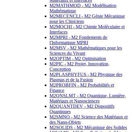
Matériaux et Interfaces
M2MATHMOD - M2 Modélisation
Mathématique
M2MECENCLI - M2 Génie Mécanique
pour les Cliniciens
M2MOCHI - M2 Chimie Moléculaire et
Interfaces
M2MPRI - M2 Fondements de
l'Informatique MPRI
M2MSV - M2 Mathématiques pour les
Sciences du Vivant
M2OPTIM - M2 Optimisation
M2PIC - M2 Projet, Innovation,
Conception
M2PLASPHYFUS - M2 Physique des
Plasmas et de la Fusion
M2PROBFIN - M2 Probabilités et
Finance
M2QNSLMT - M2 Quantique, Lumière,
Matériaux et Nanosciences
M2QUANTDEV - M2 Dispositifs
Quantiques
M2SMNO - M2 Science des Matériaux et
des Nano-Objets
M2SOLIDS - M2 Mécanique des Solides