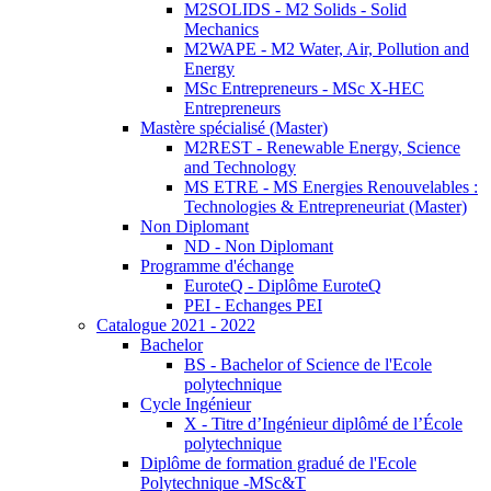
M2SOLIDS - M2 Solids - Solid
Mechanics
M2WAPE - M2 Water, Air, Pollution and
Energy
MSc Entrepreneurs - MSc X-HEC
Entrepreneurs
Mastère spécialisé (Master)
M2REST - Renewable Energy, Science
and Technology
MS ETRE - MS Energies Renouvelables :
Technologies & Entrepreneuriat (Master)
Non Diplomant
ND - Non Diplomant
Programme d'échange
EuroteQ - Diplôme EuroteQ
PEI - Echanges PEI
Catalogue 2021 - 2022
Bachelor
BS - Bachelor of Science de l'Ecole
polytechnique
Cycle Ingénieur
X - Titre d’Ingénieur diplômé de l’École
polytechnique
Diplôme de formation gradué de l'Ecole
Polytechnique -MSc&T