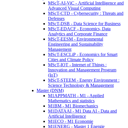
MScT-AI-ViC - Artificial Intelligence and
Advanced Visual Computing
MScT-CTD - Cybersecurity : Threats and
Defenses
MScT-DSB - Data Science for Business
MScT-EDACF - Economics, Data
Analytics and Corporate Finance
MScT-EESM - Environmental
Engineering and Sustainability
Management
MScT-ESCLiP - Economics for Smart
Cities and Climate Policy
MScT-IOT - Internet of Things :
Innovation and Management Program
(IoT)
MScT-STEEM - Energy Environment :
Science Technology & Management
Master (DNM)
M1APPMATH - M1 - Applied
Mathematics and statistics
M1BM - M1 Biomechanics
M1DATAAI - M1 Data AI - Data and
Artificial Intelligence
M1ECO - M1 Economie
M1ENERG - Master 1 Énergie