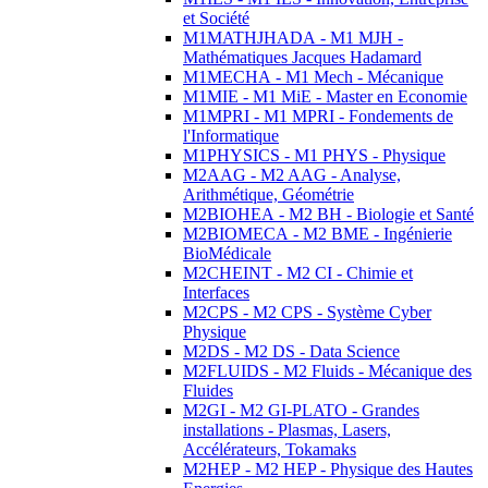
et Société
M1MATHJHADA - M1 MJH -
Mathématiques Jacques Hadamard
M1MECHA - M1 Mech - Mécanique
M1MIE - M1 MiE - Master en Economie
M1MPRI - M1 MPRI - Fondements de
l'Informatique
M1PHYSICS - M1 PHYS - Physique
M2AAG - M2 AAG - Analyse,
Arithmétique, Géométrie
M2BIOHEA - M2 BH - Biologie et Santé
M2BIOMECA - M2 BME - Ingénierie
BioMédicale
M2CHEINT - M2 CI - Chimie et
Interfaces
M2CPS - M2 CPS - Système Cyber
Physique
M2DS - M2 DS - Data Science
M2FLUIDS - M2 Fluids - Mécanique des
Fluides
M2GI - M2 GI-PLATO - Grandes
installations - Plasmas, Lasers,
Accélérateurs, Tokamaks
M2HEP - M2 HEP - Physique des Hautes