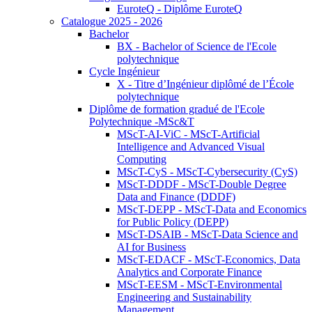
EuroteQ - Diplôme EuroteQ
Catalogue 2025 - 2026
Bachelor
BX - Bachelor of Science de l'Ecole
polytechnique
Cycle Ingénieur
X - Titre d’Ingénieur diplômé de l’École
polytechnique
Diplôme de formation gradué de l'Ecole
Polytechnique -MSc&T
MScT-AI-ViC - MScT-Artificial
Intelligence and Advanced Visual
Computing
MScT-CyS - MScT-Cybersecurity (CyS)
MScT-DDDF - MScT-Double Degree
Data and Finance (DDDF)
MScT-DEPP - MScT-Data and Economics
for Public Policy (DEPP)
MScT-DSAIB - MScT-Data Science and
AI for Business
MScT-EDACF - MScT-Economics, Data
Analytics and Corporate Finance
MScT-EESM - MScT-Environmental
Engineering and Sustainability
Management