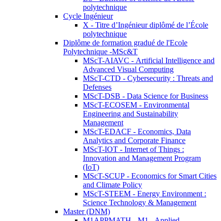
polytechnique
Cycle Ingénieur
X - Titre d’Ingénieur diplômé de l’École
polytechnique
Diplôme de formation gradué de l'Ecole
Polytechnique -MSc&T
MScT-AIAVC - Artificial Intelligence and
Advanced Visual Computing
MScT-CTD - Cybersecurity : Threats and
Defenses
MScT-DSB - Data Science for Business
MScT-ECOSEM - Environmental
Engineering and Sustainability
Management
MScT-EDACF - Economics, Data
Analytics and Corporate Finance
MScT-IOT - Internet of Things :
Innovation and Management Program
(IoT)
MScT-SCUP - Economics for Smart Cities
and Climate Policy
MScT-STEEM - Energy Environment :
Science Technology & Management
Master (DNM)
M1APPMATH - M1 - Applied