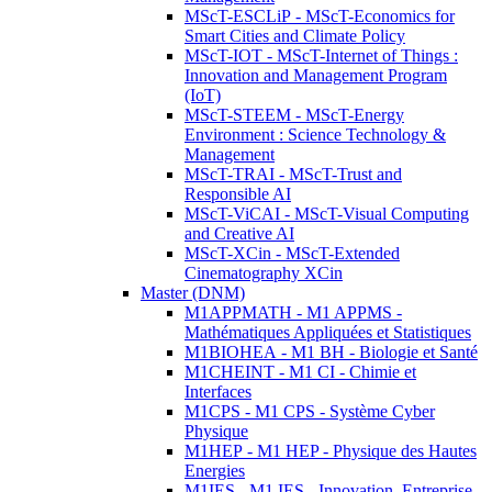
MScT-ESCLiP - MScT-Economics for
Smart Cities and Climate Policy
MScT-IOT - MScT-Internet of Things :
Innovation and Management Program
(IoT)
MScT-STEEM - MScT-Energy
Environment : Science Technology &
Management
MScT-TRAI - MScT-Trust and
Responsible AI
MScT-ViCAI - MScT-Visual Computing
and Creative AI
MScT-XCin - MScT-Extended
Cinematography XCin
Master (DNM)
M1APPMATH - M1 APPMS -
Mathématiques Appliquées et Statistiques
M1BIOHEA - M1 BH - Biologie et Santé
M1CHEINT - M1 CI - Chimie et
Interfaces
M1CPS - M1 CPS - Système Cyber
Physique
M1HEP - M1 HEP - Physique des Hautes
Energies
M1IES - M1 IES - Innovation, Entreprise