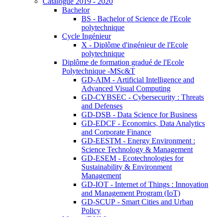
Catalogue 2019 - 2020
Bachelor
BS - Bachelor of Science de l'Ecole
polytechnique
Cycle Ingénieur
X - Diplôme d'ingénieur de l'Ecole
polytechnique
Diplôme de formation gradué de l'Ecole
Polytechnique -MSc&T
GD-AIM - Artificial Intelligence and
Advanced Visual Computing
GD-CYBSEC - Cybersecurity : Threats
and Defenses
GD-DSB - Data Science for Business
GD-EDCF - Economics, Data Analytics
and Corporate Finance
GD-EESTM - Energy Environment :
Science Technology & Management
GD-ESEM - Ecotechnologies for
Sustainability & Environment
Management
GD-IOT - Internet of Things : Innovation
and Management Program (IoT)
GD-SCUP - Smart Cities and Urban
Policy