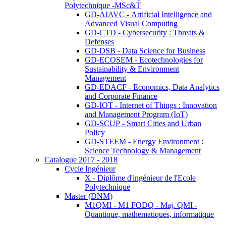
Polytechnique -MSc&T
GD-AIAVC - Artificial Intelligence and
Advanced Visual Computing
GD-CTD - Cybersecurity : Threats &
Defenses
GD-DSB - Data Science for Business
GD-ECOSEM - Ecotechnologies for
Sustainability & Environment
Management
GD-EDACF - Economics, Data Analytics
and Corporate Finance
GD-IOT - Internet of Things : Innovation
and Management Program (IoT)
GD-SCUP - Smart Cities and Urban
Policy
GD-STEEM - Energy Environment :
Science Technology & Management
Catalogue 2017 - 2018
Cycle Ingénieur
X - Diplôme d'ingénieur de l'Ecole
Polytechnique
Master (DNM)
M1QMI - M1 FODQ - Maj. QMI -
Quantique, mathematiques, informatique