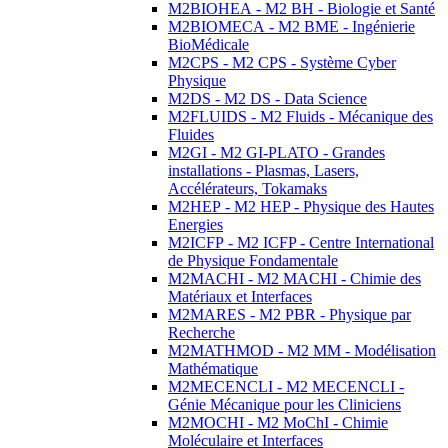
M2BIOHEA - M2 BH - Biologie et Santé
M2BIOMECA - M2 BME - Ingénierie
BioMédicale
M2CPS - M2 CPS - Système Cyber
Physique
M2DS - M2 DS - Data Science
M2FLUIDS - M2 Fluids - Mécanique des
Fluides
M2GI - M2 GI-PLATO - Grandes
installations - Plasmas, Lasers,
Accélérateurs, Tokamaks
M2HEP - M2 HEP - Physique des Hautes
Energies
M2ICFP - M2 ICFP - Centre International
de Physique Fondamentale
M2MACHI - M2 MACHI - Chimie des
Matériaux et Interfaces
M2MARES - M2 PBR - Physique par
Recherche
M2MATHMOD - M2 MM - Modélisation
Mathématique
M2MECENCLI - M2 MECENCLI -
Génie Mécanique pour les Cliniciens
M2MOCHI - M2 MoChI - Chimie
Moléculaire et Interfaces