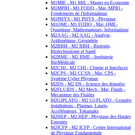
M1MIE - M1 MiE - Master en Economie
M1MPRI - M1 FODQ - Maj. MPRI -
Fondements de l'Informatique
M1PHYS - M1 PHYS - Physique
M1QMI - M1 FODQ - Maj. QMI -
Quantique, Mathematiques, Informatique
M2AAG - M2 AAG - Analyse,
Arithmétique, Géométrie
M2BBH - M2 BBH - Biologie,
Biotechnologie et Santé
M2BME - M2 BME - Ingénierie
BioMédicale
M2CHI - M2 CHI - Chimie et Interfaces
M2CPS - M2 CCSN - Maj. CPS -
Système Cyber Physique
M2DS - M2 DS - Science des données
M2FLUIDS - M2 Mech - Maj. Fluids -
Mecanique des Fluides
M2GIPLATO - M2 GI-PLATO - Grandes
installations - Plasmas, Lasers,
Accélérateurs, Tokamaks
M2HEP - M2 HEP - Physique des Hautes
Energies
M2ICFP - M2 ICFP - Centre International
de Physique Fondamentale