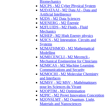
Biomechanics
M2CPS - M2 Cyber Physical System
M2DATAAI - M2 Data AI - Data and
Artificial Intelligence
M2DS - M2 Data Sciences
M2ENERG - M2 Énergie
M2FLUIDS - M2 Fluids - Fluid
Mechanics
M2HEP - M2 High Energy physics
M2ICS - M2 Integration, Circuits and
Systems
M2MATHMOD - M2 Mathematical
Modelling
M2MECENCLI - M2 Mecencli -
Mechanical Engineering for Clinicians
M2MICAS - M2 Machine Learning,
Communications and Security
M2MOCHI - M2 Molecular Chemistry
and Interfaces
M2MSV - M2 MSV - Mathématiques
pour les Sciences du Vivant
M2OPTIM - M2 Optimisation
M2PIC - M2 Projet Innovation Conception
M2QNSLMT - M2 Quantum, Light,
Materials and Nanosciences