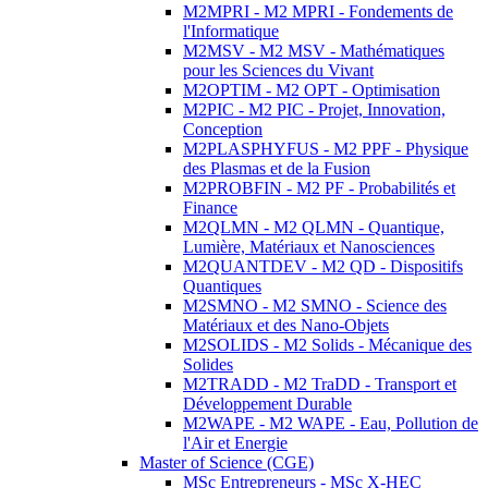
M2MPRI - M2 MPRI - Fondements de
l'Informatique
M2MSV - M2 MSV - Mathématiques
pour les Sciences du Vivant
M2OPTIM - M2 OPT - Optimisation
M2PIC - M2 PIC - Projet, Innovation,
Conception
M2PLASPHYFUS - M2 PPF - Physique
des Plasmas et de la Fusion
M2PROBFIN - M2 PF - Probabilités et
Finance
M2QLMN - M2 QLMN - Quantique,
Lumière, Matériaux et Nanosciences
M2QUANTDEV - M2 QD - Dispositifs
Quantiques
M2SMNO - M2 SMNO - Science des
Matériaux et des Nano-Objets
M2SOLIDS - M2 Solids - Mécanique des
Solides
M2TRADD - M2 TraDD - Transport et
Développement Durable
M2WAPE - M2 WAPE - Eau, Pollution de
l'Air et Energie
Master of Science (CGE)
MSc Entrepreneurs - MSc X-HEC