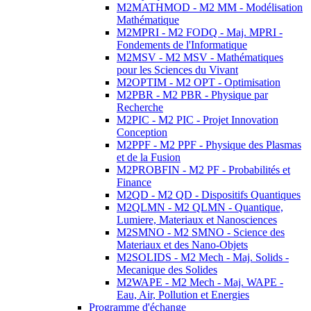
M2MATHMOD - M2 MM - Modélisation
Mathématique
M2MPRI - M2 FODQ - Maj. MPRI -
Fondements de l'Informatique
M2MSV - M2 MSV - Mathématiques
pour les Sciences du Vivant
M2OPTIM - M2 OPT - Optimisation
M2PBR - M2 PBR - Physique par
Recherche
M2PIC - M2 PIC - Projet Innovation
Conception
M2PPF - M2 PPF - Physique des Plasmas
et de la Fusion
M2PROBFIN - M2 PF - Probabilités et
Finance
M2QD - M2 QD - Dispositifs Quantiques
M2QLMN - M2 QLMN - Quantique,
Lumiere, Materiaux et Nanosciences
M2SMNO - M2 SMNO - Science des
Materiaux et des Nano-Objets
M2SOLIDS - M2 Mech - Maj. Solids -
Mecanique des Solides
M2WAPE - M2 Mech - Maj. WAPE -
Eau, Air, Pollution et Energies
Programme d'échange