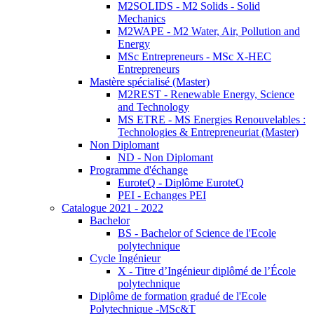
M2SOLIDS - M2 Solids - Solid
Mechanics
M2WAPE - M2 Water, Air, Pollution and
Energy
MSc Entrepreneurs - MSc X-HEC
Entrepreneurs
Mastère spécialisé (Master)
M2REST - Renewable Energy, Science
and Technology
MS ETRE - MS Energies Renouvelables :
Technologies & Entrepreneuriat (Master)
Non Diplomant
ND - Non Diplomant
Programme d'échange
EuroteQ - Diplôme EuroteQ
PEI - Echanges PEI
Catalogue 2021 - 2022
Bachelor
BS - Bachelor of Science de l'Ecole
polytechnique
Cycle Ingénieur
X - Titre d’Ingénieur diplômé de l’École
polytechnique
Diplôme de formation gradué de l'Ecole
Polytechnique -MSc&T