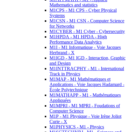
Mathematics and statistics
M1CPS - M1 CPS - Cyber Physical
Systems
M1CSN - M1 CSN - Computer Science
for Networks
M1CYBER - M1 Cyber - Cybersecurity
M1HPDA - M1 HPDA - High
Performance Data Analytics
M1I - M1 Informatique - Voie Jacques
Herbrand - X
M1IGD - M1 IGD - Interaction, Graphic
and Design
M1INTTRACPHY - M1 - International
Track in Physics
M1MAP - M1 Mathématiques et
Applications - Voie Jacques Hadamard -
École Polytechnique
M1MATHAPP - M1 - Mathématiques
Appliquées
M1MPRI - M1 MPRI - Foudations of
Computer Science
M1P - M1 Physique - Voie Irène Joliot
Curie - X
M1PHYSICS - M1 - Physics