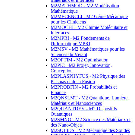
Matériaux et Interfaces
M2MATHMOD - M2 Modélisation
Mathématique
M2MECENCLI - M2 Génie Mécanique
pour les Cliniciens
M2MOCHI - M2 Chimie Moléculaire et
Interfaces
M2MPRI - M2 Fondements de
l'Informatique MPRI
M2MSV - M2 Mathématiques pour les
Sciences du Vivant
M2OPTIM - M2 Optimisation
M2PIC - M2 Projet, Innovation,
Conception
M2PLASPHYFUS - M2 Physique des
Plasmas et de la Fusion
M2PROBFIN - M2 Probabilités et
Finance
M2QNSLMT - M2 Quantique, Lumière,
Matériaux et Nanosciences
M2QUANTDEV - M2 Dispositifs
Quantiques
M2SMNO - M2 Science des Matériaux et
des Nano-Objets
M2SOLIDS - M2 Mécanique des Solides