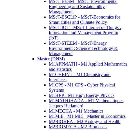
MScT-EESM - MScT-Environmental
Engineering and Sustainability
Management
MScT-ESCLiP - MScT-Economics for
Smart Cities and Climate Policy
MScT-IOT - MScT-Internet of Things :
Innovation and Management Program
(IoT)
MScT-STEEM - MScT-Energy
Environment : Science Technology &
Management
Master (DNM)
M1APPMATH - M1 Applied Mathematics
and statistics
M1CHEINT - M1 Chemistry and
Interfaces
M1CPS - M1 CPS - Cyber Physical
Systems
M1HEP - M1 High Energy Physics
M1MATHJHADA - M1 Mathematiques
Jacques Hadamard
M1MECHA - M1 Mechanics
M1MIE - M1 MIE - Master in Economics
M2BIOHEA - M2 Biology and Health
M2BIOMECA - M2 Biomeca -