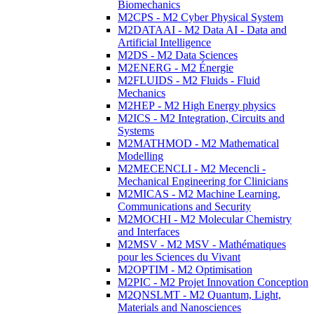
Biomechanics
M2CPS - M2 Cyber Physical System
M2DATAAI - M2 Data AI - Data and
Artificial Intelligence
M2DS - M2 Data Sciences
M2ENERG - M2 Énergie
M2FLUIDS - M2 Fluids - Fluid
Mechanics
M2HEP - M2 High Energy physics
M2ICS - M2 Integration, Circuits and
Systems
M2MATHMOD - M2 Mathematical
Modelling
M2MECENCLI - M2 Mecencli -
Mechanical Engineering for Clinicians
M2MICAS - M2 Machine Learning,
Communications and Security
M2MOCHI - M2 Molecular Chemistry
and Interfaces
M2MSV - M2 MSV - Mathématiques
pour les Sciences du Vivant
M2OPTIM - M2 Optimisation
M2PIC - M2 Projet Innovation Conception
M2QNSLMT - M2 Quantum, Light,
Materials and Nanosciences