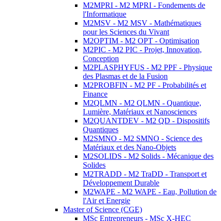
M2MPRI - M2 MPRI - Fondements de
l'Informatique
M2MSV - M2 MSV - Mathématiques
pour les Sciences du Vivant
M2OPTIM - M2 OPT - Optimisation
M2PIC - M2 PIC - Projet, Innovation,
Conception
M2PLASPHYFUS - M2 PPF - Physique
des Plasmas et de la Fusion
M2PROBFIN - M2 PF - Probabilités et
Finance
M2QLMN - M2 QLMN - Quantique,
Lumière, Matériaux et Nanosciences
M2QUANTDEV - M2 QD - Dispositifs
Quantiques
M2SMNO - M2 SMNO - Science des
Matériaux et des Nano-Objets
M2SOLIDS - M2 Solids - Mécanique des
Solides
M2TRADD - M2 TraDD - Transport et
Développement Durable
M2WAPE - M2 WAPE - Eau, Pollution de
l'Air et Energie
Master of Science (CGE)
MSc Entrepreneurs - MSc X-HEC