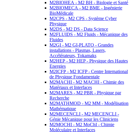
M2BIOHEA - M2 BH - Biologie et Santé
M2BIOMECA - M2 BME - Ingénierie
BioMédicale
M2CPS - M2 CPS - Système Cyber
Physique
M2DS - M2 DS - Data Science
M2FLUIDS - M2 Fluids - Mécanique des
Fluides
M2GI - M2 GI-PLATO - Grandes
installations - Plasmas, Lasers,
Accélérateurs, Tokamaks
M2HEP - M2 HEP - Physique des Hautes
Energies
M2ICFP - M2 ICFP - Centre International
de Physique Fondamentale
M2MACHI - M2 MACHI - Chimie des
Matériaux et Interfaces
M2MARES - M2 PBR - Physique par
Recherche
M2MATHMOD - M2 MM - Modélisation
Mathématique
M2MECENCLI - M2 MECENCLI -
Génie Mécanique pour les Cliniciens
M2MOCHI - M2 MoChI - Chimie
Moléculaire et Interfaces