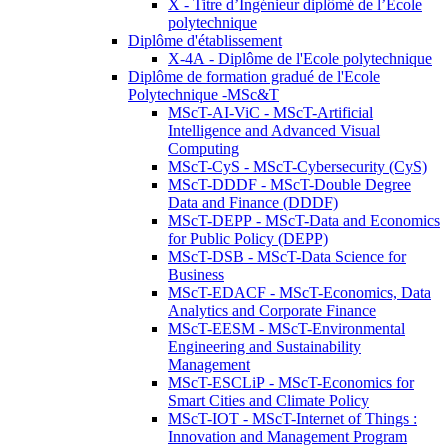
X - Titre d’Ingénieur diplômé de l’École
polytechnique
Diplôme d'établissement
X-4A - Diplôme de l'Ecole polytechnique
Diplôme de formation gradué de l'Ecole
Polytechnique -MSc&T
MScT-AI-ViC - MScT-Artificial
Intelligence and Advanced Visual
Computing
MScT-CyS - MScT-Cybersecurity (CyS)
MScT-DDDF - MScT-Double Degree
Data and Finance (DDDF)
MScT-DEPP - MScT-Data and Economics
for Public Policy (DEPP)
MScT-DSB - MScT-Data Science for
Business
MScT-EDACF - MScT-Economics, Data
Analytics and Corporate Finance
MScT-EESM - MScT-Environmental
Engineering and Sustainability
Management
MScT-ESCLiP - MScT-Economics for
Smart Cities and Climate Policy
MScT-IOT - MScT-Internet of Things :
Innovation and Management Program