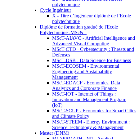
polytechnique
Cycle Ingénieur
X - Titre d’Ingénieur diplômé de l’École
polytechnique
Diplôme de formation gradué de l'Ecole
Polytechnique -MSc&T
MScT-AIAVC - Artificial Intelligence and
Advanced Visual Computing
MScT-CTD - Cybersecurity : Threats and
Defenses
MScT-DSB - Data Science for Business
MScT-ECOSEM - Environmental
Engineering and Sustainability
Management
MScT-EDACF - Economics, Data
Analytics and Corporate Finance
MScT-IOT - Internet of Things :
Innovation and Management Program
(IoT)
MScT-SCUP - Economics for Smart Cities
and Climate Policy
MScT-STEEM - Energy Environment :
Science Technology & Management
Master (DNM)
M1APPMATH - M1 - Applied