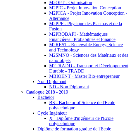
M2OPT - Optimisation
M2PIC - Projet Innovation Conception
M2PICA - Projet Innovation Conception -
Alternance
M2PPF - Physique des Plasmas et de la
Fusion
M2PROBAFI - Mathématiques
Financières : Probabilités et Finance
M2REST - Renewable Energy, Science
and Technology
M2SMNO - Sciences des Matériaux et des
nano-objets
M2TRADD - Transport et Développement
Durable - TRADD
MBIOENT - Master Bio-entrepreneur
Non Diplomant
ND - Non Diplomant
Catalogue 2018 - 2019
Bachelor
BS - Bachelor of Science de l'Ecole
polytechnique
Cycle Ingénieur
X - Diplôme d'ingénieur de l'Ecole
polytechnique
Diplôme de formation gradué de l'Ecole