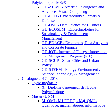
Polytechnique -MSc&T
GD-AIAVC - Artificial Intelligence and
Advanced Visual Computing
GD-CTD - Cybersecurity : Threats &
Defenses
GD-DSB - Data Science for Business
GD-ECOSEM - Ecotechnologies for
Sustainability & Environment
Management
GD-EDACF - Economics, Data Analytics
and Corporate Finance
GD-IOT - Internet of Things : Innovation
and Management Program (IoT)
GD-SCUP - Smart Cities and Urban
Policy
GD-STEEM - Energy Environment :
Science Technology & Management
Catalogue 2017 - 2018
Cycle Ingénieur
X - Diplôme d'ingénieur de l'Ecole
Polytechnique
Master (DNM)
M1QMI - M1 FODQ - Maj. QMI -
Quantique, mathematiques, informatique