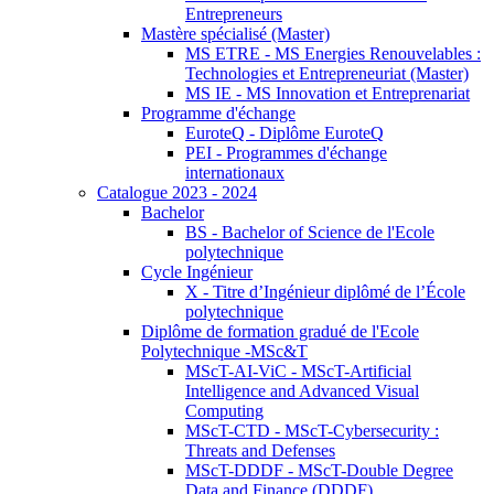
Entrepreneurs
Mastère spécialisé (Master)
MS ETRE - MS Energies Renouvelables :
Technologies et Entrepreneuriat (Master)
MS IE - MS Innovation et Entreprenariat
Programme d'échange
EuroteQ - Diplôme EuroteQ
PEI - Programmes d'échange
internationaux
Catalogue 2023 - 2024
Bachelor
BS - Bachelor of Science de l'Ecole
polytechnique
Cycle Ingénieur
X - Titre d’Ingénieur diplômé de l’École
polytechnique
Diplôme de formation gradué de l'Ecole
Polytechnique -MSc&T
MScT-AI-ViC - MScT-Artificial
Intelligence and Advanced Visual
Computing
MScT-CTD - MScT-Cybersecurity :
Threats and Defenses
MScT-DDDF - MScT-Double Degree
Data and Finance (DDDF)