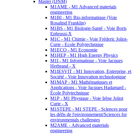
Master (DNM)
M1AME - M1 Advanced materials
engineering
M1BI - M1 Bio-informatique (Voie
Rosalind Franklin)
M1BS - M1 Biologie-Santé - Voie Boris
Ephrussi-X
M1C - M1 Chimie - Voie Fréderic Joliot-
Curie - Ecole Polytechnique
M1ECO - M1 Economie
M1HEP - M1 High Energy Physics
M1I - M1 Informatique - Voie Jacques
Herbrand - X
M1IESVIT - M1 Innovation, Entreprise, et
Société - Voie Innovation technologique
M1MAP - M1 Mathématiques et
Applications - Voie Jacques Hadamard -
École Polytechnique
M1P - M1 Physique - Voie Irène Joliot
Curie - X
M1STEPE - M1 STEPE - Sciences pour
les défis de l'environnement/Sciences for
environmentals challenges
M2AME - Advanced materials
engineering