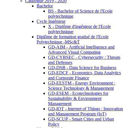
Catalogue 2019 - 2020
Bachelor
BS - Bachelor of Science de l'Ecole
polytechnique
Cycle Ingénieur
X - Diplôme d'ingénieur de l'Ecole
polytechnique
Diplôme de formation gradué de l'Ecole
Polytechnique -MSc&T
GD-AIM - Artificial Intelligence and
Advanced Visual Computing
GD-CYBSEC - Cybersecurity : Threats
and Defenses
GD-DSB - Data Science for Business
GD-EDCF - Economics, Data Analytics
and Corporate Finance
GD-EESTM - Energy Environment :
Science Technology & Management
GD-ESEM - Ecotechnologies for
Sustainability & Environment
Management
GD-IOT - Internet of Things : Innovation
and Management Program (IoT)
GD-SCUP - Smart Cities and Urban
Policy