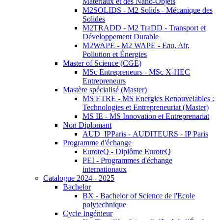
Matériaux et des Nano-Objets
M2SOLIDS - M2 Solids - Mécanique des
Solides
M2TRADD - M2 TraDD - Transport et
Développement Durable
M2WAPE - M2 WAPE - Eau, Air,
Pollution et Énergies
Master of Science (CGE)
MSc Entrepreneurs - MSc X-HEC
Entrepreneurs
Mastère spécialisé (Master)
MS ETRE - MS Energies Renouvelables :
Technologies et Entrepreneuriat (Master)
MS IE - MS Innovation et Entreprenariat
Non Diplomant
AUD_IPParis - AUDITEURS - IP Paris
Programme d'échange
EuroteQ - Diplôme EuroteQ
PEI - Programmes d'échange
internationaux
Catalogue 2024 - 2025
Bachelor
BX - Bachelor of Science de l'Ecole
polytechnique
Cycle Ingénieur