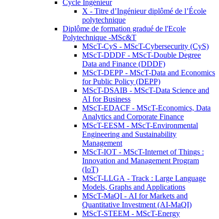
Cycle Ingénieur
X - Titre d’Ingénieur diplômé de l’École
polytechnique
Diplôme de formation gradué de l'Ecole
Polytechnique -MSc&T
MScT-CyS - MScT-Cybersecurity (CyS)
MScT-DDDF - MScT-Double Degree
Data and Finance (DDDF)
MScT-DEPP - MScT-Data and Economics
for Public Policy (DEPP)
MScT-DSAIB - MScT-Data Science and
AI for Business
MScT-EDACF - MScT-Economics, Data
Analytics and Corporate Finance
MScT-EESM - MScT-Environmental
Engineering and Sustainability
Management
MScT-IOT - MScT-Internet of Things :
Innovation and Management Program
(IoT)
MScT-LLGA - Track : Large Language
Models, Graphs and Applications
MScT-MaQI - AI for Markets and
Quantitative Investment (AI-MaQI)
MScT-STEEM - MScT-Energy