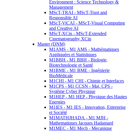
Environment : Science Technology &
Management
MScT-TRAI - MScT-Trust and
Responsible AI
MScT-ViCAI - MScT-Visual Computing
and Creative AI
MScT-XCin - MScT-Extended
Cinematography XCin
Master (DNM)
M1AMS - M1 AMS - Mathématiques
Appliquées et Statistiques
M1BBH - M1 BBH - Biologie,
Biotechnologie et Santé
M1BME - M1 BME - Ingénierie
BioMédicale
M1CHI - M1 CHI - Chimie et Interfaces
M1CPS - M1 CCSN - Maj. CPS -
Système Cyber Physique
M1HEP - M1 HEP - Physique des Hautes
Energies
M1IES - M1 IES - Innovation, Entreprise
et Société
M1MATHJHADA - M1 MJH -
Mathematiques Jacques Hadamard
M1MEC - M1 Mech - Mecanique