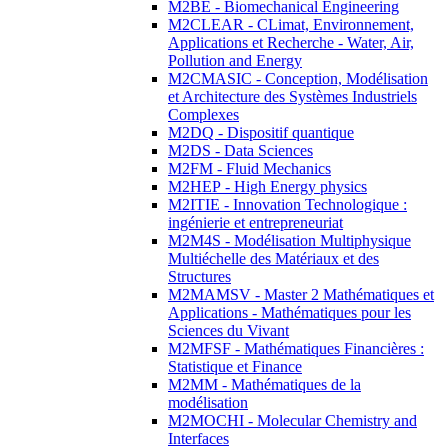
M2BE - Biomechanical Engineering
M2CLEAR - CLimat, Environnement,
Applications et Recherche - Water, Air,
Pollution and Energy
M2CMASIC - Conception, Modélisation
et Architecture des Systèmes Industriels
Complexes
M2DQ - Dispositif quantique
M2DS - Data Sciences
M2FM - Fluid Mechanics
M2HEP - High Energy physics
M2ITIE - Innovation Technologique :
ingénierie et entrepreneuriat
M2M4S - Modélisation Multiphysique
Multiéchelle des Matériaux et des
Structures
M2MAMSV - Master 2 Mathématiques et
Applications - Mathématiques pour les
Sciences du Vivant
M2MFSF - Mathématiques Financières :
Statistique et Finance
M2MM - Mathématiques de la
modélisation
M2MOCHI - Molecular Chemistry and
Interfaces