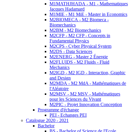
M1MATHJHADA - M1 - Mathematiques
Jacques Hadamard
M1MIE - M1 MiE - Master in Economics
M2BIOMECA - M2 Biomeca -
Biomechanics
M2BM - M2 Biomechanics
M2CFP - M2 CFP - Concepts in
Fundamental Physics
M2CPS - Cyber Physical System
M2DS - Data Sciences
M2ENERG - Master 2 Énergie
M2FLUIDS - M2 Fluids - Fluid
Mechanics
M2IGD - M2 IGD - Interaction, Graphic
and Design
M2MDA - M2 MdA - Mathématiques de
l'Aléatoire
M2MSV - M2 MSV - Mathématiques
pour les Sciences du Vivant
M2PIC - Projet Innovation Conception
Programme d'échange
PEI - Echanges PEI
Catalogue 2020 - 2021
Bachelor
BS - Bachelor of Science de l'Ecole