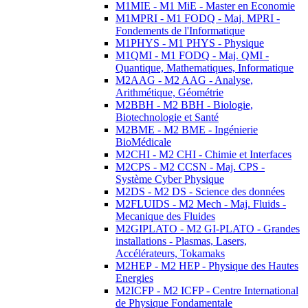
M1MIE - M1 MiE - Master en Economie
M1MPRI - M1 FODQ - Maj. MPRI -
Fondements de l'Informatique
M1PHYS - M1 PHYS - Physique
M1QMI - M1 FODQ - Maj. QMI -
Quantique, Mathematiques, Informatique
M2AAG - M2 AAG - Analyse,
Arithmétique, Géométrie
M2BBH - M2 BBH - Biologie,
Biotechnologie et Santé
M2BME - M2 BME - Ingénierie
BioMédicale
M2CHI - M2 CHI - Chimie et Interfaces
M2CPS - M2 CCSN - Maj. CPS -
Système Cyber Physique
M2DS - M2 DS - Science des données
M2FLUIDS - M2 Mech - Maj. Fluids -
Mecanique des Fluides
M2GIPLATO - M2 GI-PLATO - Grandes
installations - Plasmas, Lasers,
Accélérateurs, Tokamaks
M2HEP - M2 HEP - Physique des Hautes
Energies
M2ICFP - M2 ICFP - Centre International
de Physique Fondamentale