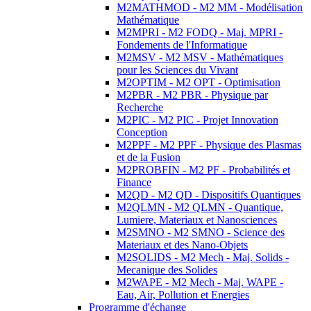
M2MATHMOD - M2 MM - Modélisation
Mathématique
M2MPRI - M2 FODQ - Maj. MPRI -
Fondements de l'Informatique
M2MSV - M2 MSV - Mathématiques
pour les Sciences du Vivant
M2OPTIM - M2 OPT - Optimisation
M2PBR - M2 PBR - Physique par
Recherche
M2PIC - M2 PIC - Projet Innovation
Conception
M2PPF - M2 PPF - Physique des Plasmas
et de la Fusion
M2PROBFIN - M2 PF - Probabilités et
Finance
M2QD - M2 QD - Dispositifs Quantiques
M2QLMN - M2 QLMN - Quantique,
Lumiere, Materiaux et Nanosciences
M2SMNO - M2 SMNO - Science des
Materiaux et des Nano-Objets
M2SOLIDS - M2 Mech - Maj. Solids -
Mecanique des Solides
M2WAPE - M2 Mech - Maj. WAPE -
Eau, Air, Pollution et Energies
Programme d'échange