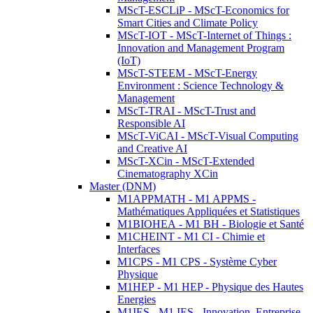
MScT-ESCLiP - MScT-Economics for
Smart Cities and Climate Policy
MScT-IOT - MScT-Internet of Things :
Innovation and Management Program
(IoT)
MScT-STEEM - MScT-Energy
Environment : Science Technology &
Management
MScT-TRAI - MScT-Trust and
Responsible AI
MScT-ViCAI - MScT-Visual Computing
and Creative AI
MScT-XCin - MScT-Extended
Cinematography XCin
Master (DNM)
M1APPMATH - M1 APPMS -
Mathématiques Appliquées et Statistiques
M1BIOHEA - M1 BH - Biologie et Santé
M1CHEINT - M1 CI - Chimie et
Interfaces
M1CPS - M1 CPS - Système Cyber
Physique
M1HEP - M1 HEP - Physique des Hautes
Energies
M1IES - M1 IES - Innovation, Entreprise