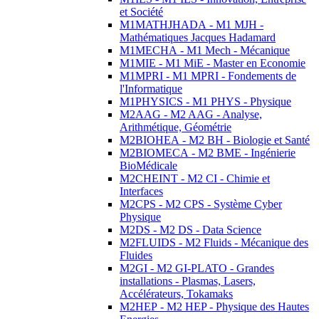
et Société
M1MATHJHADA - M1 MJH -
Mathématiques Jacques Hadamard
M1MECHA - M1 Mech - Mécanique
M1MIE - M1 MiE - Master en Economie
M1MPRI - M1 MPRI - Fondements de
l'Informatique
M1PHYSICS - M1 PHYS - Physique
M2AAG - M2 AAG - Analyse,
Arithmétique, Géométrie
M2BIOHEA - M2 BH - Biologie et Santé
M2BIOMECA - M2 BME - Ingénierie
BioMédicale
M2CHEINT - M2 CI - Chimie et
Interfaces
M2CPS - M2 CPS - Système Cyber
Physique
M2DS - M2 DS - Data Science
M2FLUIDS - M2 Fluids - Mécanique des
Fluides
M2GI - M2 GI-PLATO - Grandes
installations - Plasmas, Lasers,
Accélérateurs, Tokamaks
M2HEP - M2 HEP - Physique des Hautes