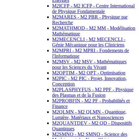
Energies
M2ICFP - M2 ICFP - Centre International
de Physique Fondamentale
M2MARES - M2 PBR - Physique par
Recherche
M2MATHMOD - M2 MM - Modélisation
Mathématique
M2MECENCLI - M2 MECENCLI -
Génie Mécanique pour les Cliniciens
M2MPRI - M2 MPRI - Fondements de
l'Informatique
M2MSV - M2 MSV - Mathématiques
pour les Sciences du Vivant
M2OPTIM - M2 OPT - Optimisation
M2PIC - M2 PIC - Projet, Innovation,
Conception
M2PLASPHYFUS - M2 PPF - Physique
des Plasmas et de la Fusion
M2PROBFIN - M2 PF - Probabilités et
Finance
M2QLMN - M2 QLMN - Quantique,
Lumière, Matériaux et Nanosciences
M2QUANTDEV - M2 QD - Dispositifs
Quantiques
M2SMNO - M2 SMNO - Science des