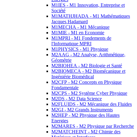
M1IES - M1 Innovation, Entreprise et
Société
M1MATHJHADA - M1 Mathématiques
Jacques Hadamard
M1MECHA - M1 Mécanique
M1MIE - M1 en Economie
M1MPRI - M1 Fondements de
l'Informatique MPRI
M1PHYSICS - M1 Physique
M2AAG - M2 Analyse, Arithmétique,
Géométrie
M2BIOHEA - M2 Biologie et Santé
M2BIOMECA - M2 Biomécanique et
Ingéniérie Biomédical
M2CFP - M2 Concepts en Physique
Fondamentale
M2CPS - M2 Système Cyber Physique
M2DS - M2 Data Science
M2FLUIDS - M2 Mécanique des Fluides
M2GI - M2 Grands Instruments
M2HEP - M2 Physique des Hautes
Energies
M2MARES - M2 Physique par Recherche
M2MATCHEINT - M2 Chimie des