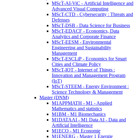
MScT-AI-ViC - Artificial Intelligence and
Advanced Visual Computing
MScT-CTD - Cybersecurity : Threats and
Defenses
MScT-DSB - Data Science for Business
MScT-EDACF - Economics, Data
Analytics and Corporate Finance
MScT-EESM - Environmental
Engineering and Sustainability
Management
MScT-ESCLiP - Economics for Smart
Cities and Climate Policy
MScT-IOT - Internet of Things :
Innovation and Management Program
(IoT)
MScT-STEEM - Energy Environment :
Science Technology & Management
Master (DNM)
M1APPMATH - M1 - Applied
Mathematics and statistics
M1BM - M1 Biomechanics
M1DATAAI - M1 Data AI - Data and
Artificial Intelligence
M1ECO - M1 Economie
M1ENERG - Master 1 Énergie