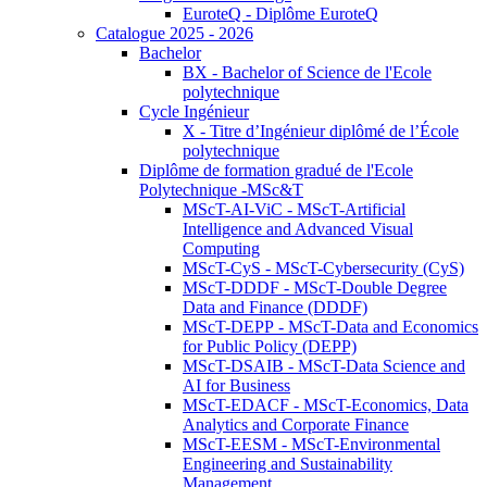
EuroteQ - Diplôme EuroteQ
Catalogue 2025 - 2026
Bachelor
BX - Bachelor of Science de l'Ecole
polytechnique
Cycle Ingénieur
X - Titre d’Ingénieur diplômé de l’École
polytechnique
Diplôme de formation gradué de l'Ecole
Polytechnique -MSc&T
MScT-AI-ViC - MScT-Artificial
Intelligence and Advanced Visual
Computing
MScT-CyS - MScT-Cybersecurity (CyS)
MScT-DDDF - MScT-Double Degree
Data and Finance (DDDF)
MScT-DEPP - MScT-Data and Economics
for Public Policy (DEPP)
MScT-DSAIB - MScT-Data Science and
AI for Business
MScT-EDACF - MScT-Economics, Data
Analytics and Corporate Finance
MScT-EESM - MScT-Environmental
Engineering and Sustainability
Management