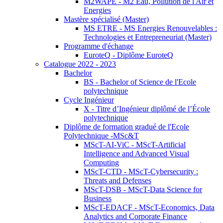
M2WAPE - M2 Eau, Pollution de l'Air et
Energies
Mastère spécialisé (Master)
MS ETRE - MS Energies Renouvelables :
Technologies et Entrepreneuriat (Master)
Programme d'échange
EuroteQ - Diplôme EuroteQ
Catalogue 2022 - 2023
Bachelor
BS - Bachelor of Science de l'Ecole
polytechnique
Cycle Ingénieur
X - Titre d’Ingénieur diplômé de l’École
polytechnique
Diplôme de formation gradué de l'Ecole
Polytechnique -MSc&T
MScT-AI-ViC - MScT-Artificial
Intelligence and Advanced Visual
Computing
MScT-CTD - MScT-Cybersecurity :
Threats and Defenses
MScT-DSB - MScT-Data Science for
Business
MScT-EDACF - MScT-Economics, Data
Analytics and Corporate Finance