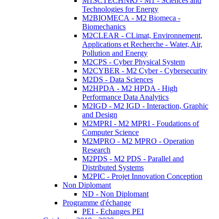
M1SCTECHNRJ - M1 - Sciences and
Technologies for Energy
M2BIOMECA - M2 Biomeca -
Biomechanics
M2CLEAR - CLimat, Environnement,
Applications et Recherche - Water, Air,
Pollution and Energy
M2CPS - Cyber Physical System
M2CYBER - M2 Cyber - Cybersecurity
M2DS - Data Sciences
M2HPDA - M2 HPDA - High
Performance Data Analytics
M2IGD - M2 IGD - Interaction, Graphic
and Design
M2MPRI - M2 MPRI - Foudations of
Computer Science
M2MPRO - M2 MPRO - Operation
Research
M2PDS - M2 PDS - Parallel and
Distributed Systems
M2PIC - Projet Innovation Conception
Non Diplomant
ND - Non Diplomant
Programme d'échange
PEI - Echanges PEI