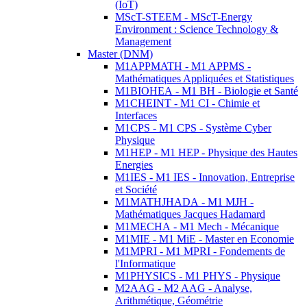
(IoT)
MScT-STEEM - MScT-Energy
Environment : Science Technology &
Management
Master (DNM)
M1APPMATH - M1 APPMS -
Mathématiques Appliquées et Statistiques
M1BIOHEA - M1 BH - Biologie et Santé
M1CHEINT - M1 CI - Chimie et
Interfaces
M1CPS - M1 CPS - Système Cyber
Physique
M1HEP - M1 HEP - Physique des Hautes
Energies
M1IES - M1 IES - Innovation, Entreprise
et Société
M1MATHJHADA - M1 MJH -
Mathématiques Jacques Hadamard
M1MECHA - M1 Mech - Mécanique
M1MIE - M1 MiE - Master en Economie
M1MPRI - M1 MPRI - Fondements de
l'Informatique
M1PHYSICS - M1 PHYS - Physique
M2AAG - M2 AAG - Analyse,
Arithmétique, Géométrie