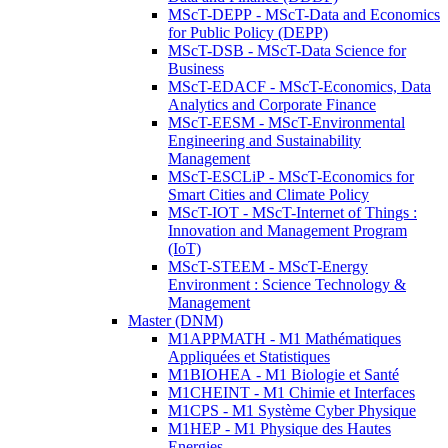
MScT-DEPP - MScT-Data and Economics
for Public Policy (DEPP)
MScT-DSB - MScT-Data Science for
Business
MScT-EDACF - MScT-Economics, Data
Analytics and Corporate Finance
MScT-EESM - MScT-Environmental
Engineering and Sustainability
Management
MScT-ESCLiP - MScT-Economics for
Smart Cities and Climate Policy
MScT-IOT - MScT-Internet of Things :
Innovation and Management Program
(IoT)
MScT-STEEM - MScT-Energy
Environment : Science Technology &
Management
Master (DNM)
M1APPMATH - M1 Mathématiques
Appliquées et Statistiques
M1BIOHEA - M1 Biologie et Santé
M1CHEINT - M1 Chimie et Interfaces
M1CPS - M1 Système Cyber Physique
M1HEP - M1 Physique des Hautes
Energies