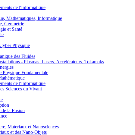
nts de l'Informatique
, Mathematiques, Informatique
, Géométrie
ie et Santé
le
Cyber Physique
nique des Fluides
lations - Plasmas, Lasers, Accélérateurs, Tokamaks
nergies
de Physique Fondamentale
athématique
nts de l'Informatique
s Sciences du Vivant
he
ption
 de la Fusion
ance
, Materiaux et Nanosciences
aux et des Nano-Objets