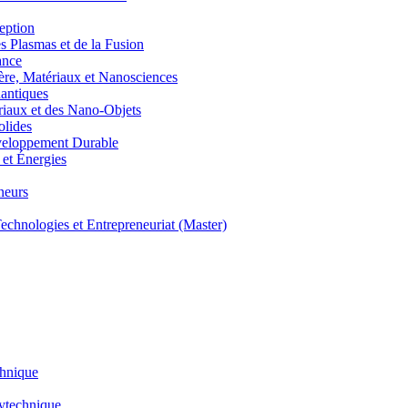
eption
lasmas et de la Fusion
ance
, Matériaux et Nanosciences
ntiques
aux et des Nano-Objets
lides
eloppement Durable
et Énergies
neurs
hnologies et Entrepreneuriat (Master)
chnique
lytechnique