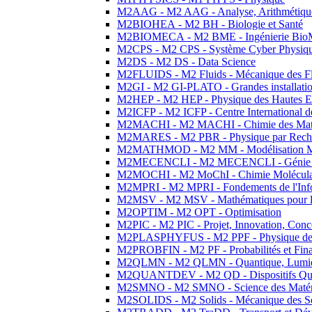
M2AAG - M2 AAG - Analyse, Arithmétique
M2BIOHEA - M2 BH - Biologie et Santé
M2BIOMECA - M2 BME - Ingénierie BioM
M2CPS - M2 CPS - Système Cyber Physiq
M2DS - M2 DS - Data Science
M2FLUIDS - M2 Fluids - Mécanique des Fl
M2GI - M2 GI-PLATO - Grandes installation
M2HEP - M2 HEP - Physique des Hautes E
M2ICFP - M2 ICFP - Centre International 
M2MACHI - M2 MACHI - Chimie des Matéri
M2MARES - M2 PBR - Physique par Rech
M2MATHMOD - M2 MM - Modélisation M
M2MECENCLI - M2 MECENCLI - Génie Méc
M2MOCHI - M2 MoChI - Chimie Moléculaire
M2MPRI - M2 MPRI - Fondements de l'Inf
M2MSV - M2 MSV - Mathématiques pour le
M2OPTIM - M2 OPT - Optimisation
M2PIC - M2 PIC - Projet, Innovation, Conc
M2PLASPHYFUS - M2 PPF - Physique des P
M2PROBFIN - M2 PF - Probabilités et Fin
M2QLMN - M2 QLMN - Quantique, Lumière
M2QUANTDEV - M2 QD - Dispositifs Qua
M2SMNO - M2 SMNO - Science des Matéri
M2SOLIDS - M2 Solids - Mécanique des So