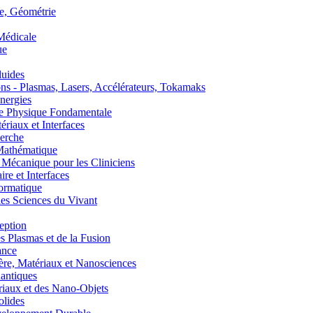
, Géométrie
édicale
ue
uides
s - Plasmas, Lasers, Accélérateurs, Tokamaks
nergies
de Physique Fondamentale
aux et Interfaces
erche
athématique
anique pour les Cliniciens
 et Interfaces
ormatique
s Sciences du Vivant
eption
lasmas et de la Fusion
ance
, Matériaux et Nanosciences
ntiques
aux et des Nano-Objets
lides