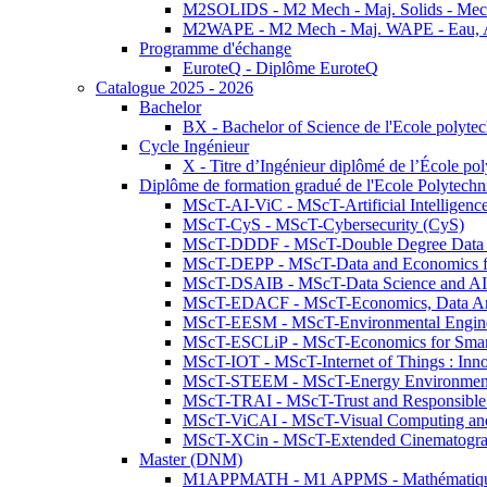
M2SOLIDS - M2 Mech - Maj. Solids - Meca
M2WAPE - M2 Mech - Maj. WAPE - Eau, Air
Programme d'échange
EuroteQ - Diplôme EuroteQ
Catalogue 2025 - 2026
Bachelor
BX - Bachelor of Science de l'Ecole polyte
Cycle Ingénieur
X - Titre d’Ingénieur diplômé de l’École po
Diplôme de formation gradué de l'Ecole Polytec
MScT-AI-ViC - MScT-Artificial Intelligen
MScT-CyS - MScT-Cybersecurity (CyS)
MScT-DDDF - MScT-Double Degree Data 
MScT-DEPP - MScT-Data and Economics fo
MScT-DSAIB - MScT-Data Science and AI 
MScT-EDACF - MScT-Economics, Data Anal
MScT-EESM - MScT-Environmental Enginee
MScT-ESCLiP - MScT-Economics for Smart 
MScT-IOT - MScT-Internet of Things : Inn
MScT-STEEM - MScT-Energy Environment 
MScT-TRAI - MScT-Trust and Responsible
MScT-ViCAI - MScT-Visual Computing and
MScT-XCin - MScT-Extended Cinematogr
Master (DNM)
M1APPMATH - M1 APPMS - Mathématiques A