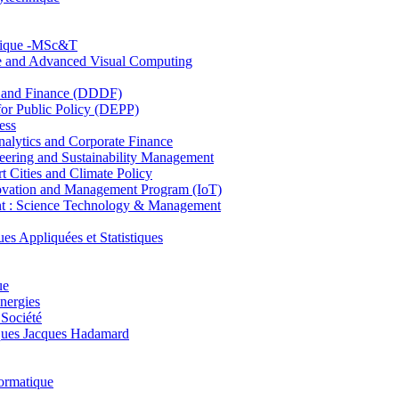
hnique -MSc&T
ce and Advanced Visual Computing
and Finance (DDDF)
r Public Policy (DEPP)
ess
ytics and Corporate Finance
ring and Sustainability Management
Cities and Climate Policy
ovation and Management Program (IoT)
: Science Technology & Management
ppliquées et Statistiques
ue
nergies
 Société
es Jacques Hadamard
ormatique