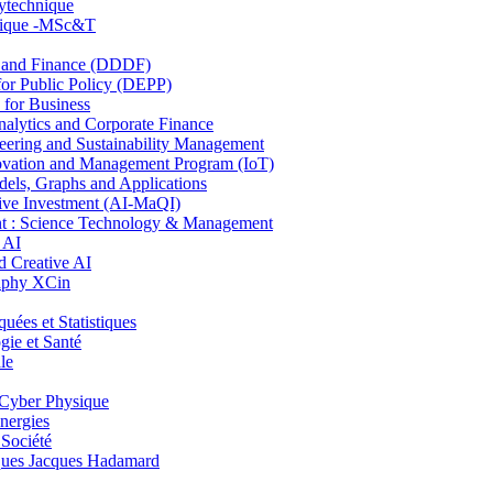
lytechnique
hnique -MSc&T
and Finance (DDDF)
r Public Policy (DEPP)
for Business
ytics and Corporate Finance
ring and Sustainability Management
ovation and Management Program (IoT)
ls, Graphs and Applications
ive Investment (AI-MaQI)
: Science Technology & Management
 AI
 Creative AI
aphy XCin
es et Statistiques
ie et Santé
le
Cyber Physique
nergies
 Société
es Jacques Hadamard