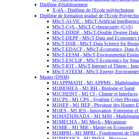
Diplôme d'établissement
X-4A - Diplôme de l'Ecole polytechnique
Diplôme de formation gradué de l'Ecole Polytec
MScT-AI-ViC - MScT-Artificial Intelligen
MScT-CyS - MScT-Cybersecurity (CyS)
MScT-DDDF - MScT-Double Degree Data 
MScT-DEPP - MScT-Data and Economics fo
MScT-DSB - MScT-Data Science for Busin
MScT-EDACF - MScT-Economics, Data Anal
MScT-EESM - MScT-Environmental Enginee
MScT-ESCLiP - MScT-Economics for Smart 
MScT-IOT - MScT-Internet of Things : Inn
MScT-STEEM - MScT-Energy Environment 
Master (DNM)
M1APPMATH - M1 APPMS - Mathématiques A
M1BIOHEA - M1 BH - Biologie et Santé
M1CHEINT - M1 CI - Chimie et Interfaces
M1CPS - M1 CPS - Système Cyber Physiq
M1HEP - M1 HEP - Physique des Hautes E
M1IES - M1 IES - Innovation, Entreprise et
M1MATHJHADA - M1 MJH - Mathématiqu
M1MECHA - M1 Mech - Mécanique
M1MIE - M1 MiE - Master en Economie
M1MPRI - M1 MPRI - Fondements de l'Inf
M1PHYSICS - M1 PHYS - Physique