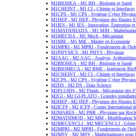
M1BIOHEA - M1 BH - Biologie et Santé
M1CHEINT - M1 CI - Chimie et Interfaces
M1CPS - M1 CPS - Système Cyber Physiq
M1HEP - M1 HEP - Physique des Hautes E
M1IES - M1 IES - Innovation, Entreprise et
M1MATHJHADA - M1 MJH - Mathématiqu
M1MECHA - M1 Mech - Mécanique
M1MIE - M1 MiE - Master en Economie
M1MPRI - M1 MPRI - Fondements de l'Inf
M1PHYSICS - M1 PHYS - Physique
M2AAG - M2 AAG - Analyse, Arithmétique
M2BIOHEA - M2 BH - Biologie et Santé
M2BIOMECA - M2 BME - Ingénierie BioM
M2CHEINT - M2 CI - Chimie et Interfaces
M2CPS - M2 CPS - Système Cyber Physiq
M2DS - M2 DS - Data Science
M2FLUIDS - M2 Fluids - Mécanique des Fl
M2GI - M2 GI-PLATO - Grandes installation
M2HEP - M2 HEP - Physique des Hautes E
M2ICFP - M2 ICFP - Centre International 
M2MARES - M2 PBR - Physique par Rech
M2MATHMOD - M2 MM - Modélisation M
M2MECENCLI - M2 MECENCLI - Génie Méc
M2MPRI - M2 MPRI - Fondements de l'Inf
M2MSV - M2 MSV - Mathématiques pour le