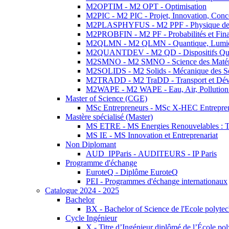
M2OPTIM - M2 OPT - Optimisation
M2PIC - M2 PIC - Projet, Innovation, Conc
M2PLASPHYFUS - M2 PPF - Physique des P
M2PROBFIN - M2 PF - Probabilités et Fin
M2QLMN - M2 QLMN - Quantique, Lumière
M2QUANTDEV - M2 QD - Dispositifs Qua
M2SMNO - M2 SMNO - Science des Matéri
M2SOLIDS - M2 Solids - Mécanique des So
M2TRADD - M2 TraDD - Transport et Dév
M2WAPE - M2 WAPE - Eau, Air, Pollution 
Master of Science (CGE)
MSc Entrepreneurs - MSc X-HEC Entrepre
Mastère spécialisé (Master)
MS ETRE - MS Energies Renouvelables : Tec
MS IE - MS Innovation et Entreprenariat
Non Diplomant
AUD_IPParis - AUDITEURS - IP Paris
Programme d'échange
EuroteQ - Diplôme EuroteQ
PEI - Programmes d'échange internationaux
Catalogue 2024 - 2025
Bachelor
BX - Bachelor of Science de l'Ecole polyte
Cycle Ingénieur
X - Titre d’Ingénieur diplômé de l’École po