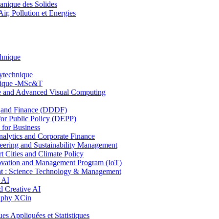
nique des Solides
, Pollution et Energies
chnique
lytechnique
hnique -MSc&T
ce and Advanced Visual Computing
and Finance (DDDF)
r Public Policy (DEPP)
for Business
ytics and Corporate Finance
ring and Sustainability Management
Cities and Climate Policy
ovation and Management Program (IoT)
: Science Technology & Management
 AI
 Creative AI
aphy XCin
ppliquées et Statistiques