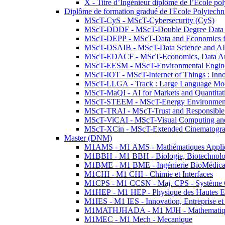
X - Titre d’Ingénieur diplômé de l’École po
Diplôme de formation gradué de l'Ecole Polytec
MScT-CyS - MScT-Cybersecurity (CyS)
MScT-DDDF - MScT-Double Degree Data 
MScT-DEPP - MScT-Data and Economics fo
MScT-DSAIB - MScT-Data Science and AI 
MScT-EDACF - MScT-Economics, Data Anal
MScT-EESM - MScT-Environmental Enginee
MScT-IOT - MScT-Internet of Things : Inn
MScT-LLGA - Track : Large Language Mode
MScT-MaQI - AI for Markets and Quantitat
MScT-STEEM - MScT-Energy Environment 
MScT-TRAI - MScT-Trust and Responsible
MScT-ViCAI - MScT-Visual Computing and
MScT-XCin - MScT-Extended Cinematogr
Master (DNM)
M1AMS - M1 AMS - Mathématiques Appliqué
M1BBH - M1 BBH - Biologie, Biotechnolog
M1BME - M1 BME - Ingénierie BioMédica
M1CHI - M1 CHI - Chimie et Interfaces
M1CPS - M1 CCSN - Maj. CPS - Système 
M1HEP - M1 HEP - Physique des Hautes E
M1IES - M1 IES - Innovation, Entreprise et
M1MATHJHADA - M1 MJH - Mathematiqu
M1MEC - M1 Mech - Mecanique