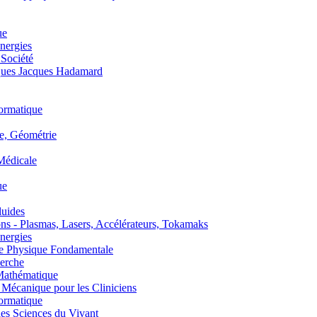
ue
nergies
 Société
es Jacques Hadamard
ormatique
, Géométrie
édicale
ue
uides
s - Plasmas, Lasers, Accélérateurs, Tokamaks
nergies
de Physique Fondamentale
erche
athématique
anique pour les Cliniciens
ormatique
s Sciences du Vivant