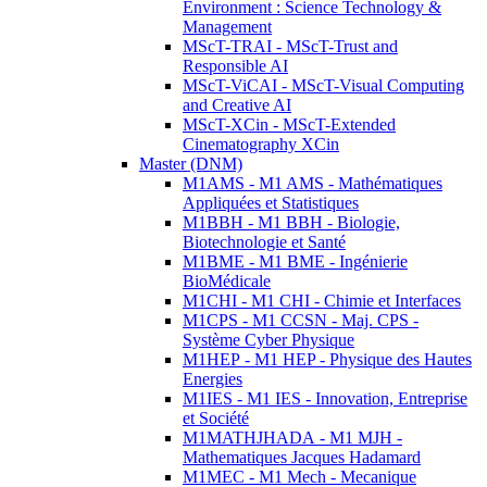
Environment : Science Technology &
Management
MScT-TRAI - MScT-Trust and
Responsible AI
MScT-ViCAI - MScT-Visual Computing
and Creative AI
MScT-XCin - MScT-Extended
Cinematography XCin
Master (DNM)
M1AMS - M1 AMS - Mathématiques
Appliquées et Statistiques
M1BBH - M1 BBH - Biologie,
Biotechnologie et Santé
M1BME - M1 BME - Ingénierie
BioMédicale
M1CHI - M1 CHI - Chimie et Interfaces
M1CPS - M1 CCSN - Maj. CPS -
Système Cyber Physique
M1HEP - M1 HEP - Physique des Hautes
Energies
M1IES - M1 IES - Innovation, Entreprise
et Société
M1MATHJHADA - M1 MJH -
Mathematiques Jacques Hadamard
M1MEC - M1 Mech - Mecanique