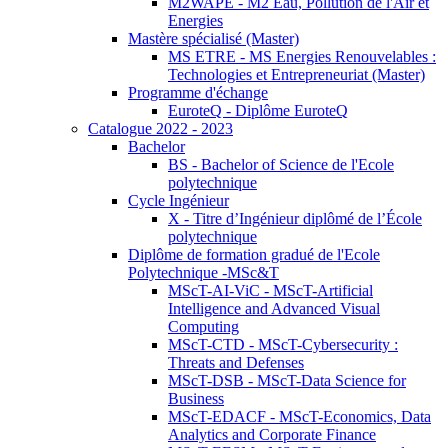
M2WAPE - M2 Eau, Pollution de l'Air et
Energies
Mastère spécialisé (Master)
MS ETRE - MS Energies Renouvelables :
Technologies et Entrepreneuriat (Master)
Programme d'échange
EuroteQ - Diplôme EuroteQ
Catalogue 2022 - 2023
Bachelor
BS - Bachelor of Science de l'Ecole
polytechnique
Cycle Ingénieur
X - Titre d’Ingénieur diplômé de l’École
polytechnique
Diplôme de formation gradué de l'Ecole
Polytechnique -MSc&T
MScT-AI-ViC - MScT-Artificial
Intelligence and Advanced Visual
Computing
MScT-CTD - MScT-Cybersecurity :
Threats and Defenses
MScT-DSB - MScT-Data Science for
Business
MScT-EDACF - MScT-Economics, Data
Analytics and Corporate Finance