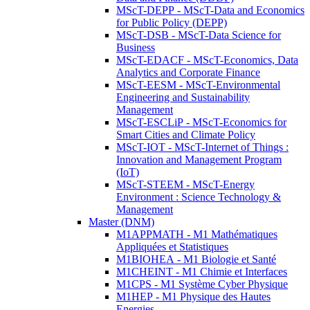
MScT-DEPP - MScT-Data and Economics
for Public Policy (DEPP)
MScT-DSB - MScT-Data Science for
Business
MScT-EDACF - MScT-Economics, Data
Analytics and Corporate Finance
MScT-EESM - MScT-Environmental
Engineering and Sustainability
Management
MScT-ESCLiP - MScT-Economics for
Smart Cities and Climate Policy
MScT-IOT - MScT-Internet of Things :
Innovation and Management Program
(IoT)
MScT-STEEM - MScT-Energy
Environment : Science Technology &
Management
Master (DNM)
M1APPMATH - M1 Mathématiques
Appliquées et Statistiques
M1BIOHEA - M1 Biologie et Santé
M1CHEINT - M1 Chimie et Interfaces
M1CPS - M1 Système Cyber Physique
M1HEP - M1 Physique des Hautes
Energies