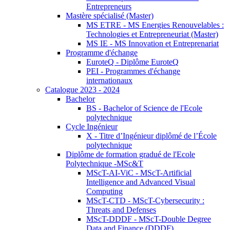
Entrepreneurs
Mastère spécialisé (Master)
MS ETRE - MS Energies Renouvelables :
Technologies et Entrepreneuriat (Master)
MS IE - MS Innovation et Entreprenariat
Programme d'échange
EuroteQ - Diplôme EuroteQ
PEI - Programmes d'échange
internationaux
Catalogue 2023 - 2024
Bachelor
BS - Bachelor of Science de l'Ecole
polytechnique
Cycle Ingénieur
X - Titre d’Ingénieur diplômé de l’École
polytechnique
Diplôme de formation gradué de l'Ecole
Polytechnique -MSc&T
MScT-AI-ViC - MScT-Artificial
Intelligence and Advanced Visual
Computing
MScT-CTD - MScT-Cybersecurity :
Threats and Defenses
MScT-DDDF - MScT-Double Degree
Data and Finance (DDDF)