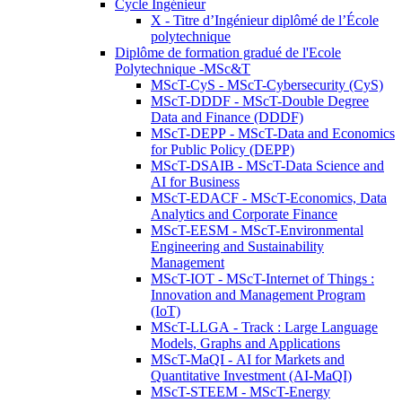
Cycle Ingénieur
X - Titre d’Ingénieur diplômé de l’École
polytechnique
Diplôme de formation gradué de l'Ecole
Polytechnique -MSc&T
MScT-CyS - MScT-Cybersecurity (CyS)
MScT-DDDF - MScT-Double Degree
Data and Finance (DDDF)
MScT-DEPP - MScT-Data and Economics
for Public Policy (DEPP)
MScT-DSAIB - MScT-Data Science and
AI for Business
MScT-EDACF - MScT-Economics, Data
Analytics and Corporate Finance
MScT-EESM - MScT-Environmental
Engineering and Sustainability
Management
MScT-IOT - MScT-Internet of Things :
Innovation and Management Program
(IoT)
MScT-LLGA - Track : Large Language
Models, Graphs and Applications
MScT-MaQI - AI for Markets and
Quantitative Investment (AI-MaQI)
MScT-STEEM - MScT-Energy