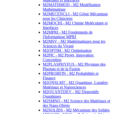
Matériaux et Interfaces
M2MATHMOD - M2 Modélisation
Mathématique
M2MECENCLI - M2 Génie Mécanique
pour les Cliniciens
M2MOCHI - M2 Chimie Moléculaire et
Interfaces
M2MPRI - M2 Fondements de
l'Informatique MPRI
M2MSV - M2 Mathématiques pour les
Sciences du Vivant
M2OPTIM - M2 Optimisation
M2PIC - M2 Projet, Innovation,
Conception
M2PLASPHYFUS - M2 Physique des
Plasmas et de la Fusion
M2PROBFIN - M2 Probabilités et
Finance
M2QNSLMT - M2 Quantique, Lumière,
Matériaux et Nanosciences
M2QUANTDEV - M2 Dispositifs
Quantiques
M2SMNO - M2 Science des Matériaux et
des Nano-Objets
M2SOLIDS - M2 Mécanique des Solides