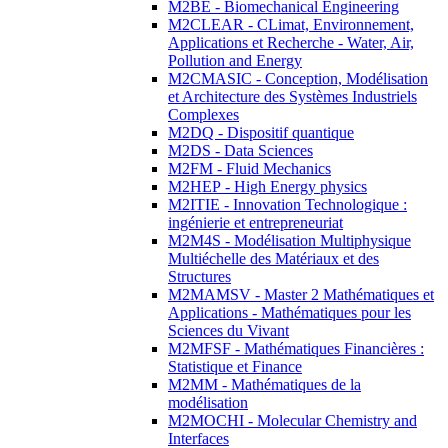
M2BE - Biomechanical Engineering
M2CLEAR - CLimat, Environnement,
Applications et Recherche - Water, Air,
Pollution and Energy
M2CMASIC - Conception, Modélisation
et Architecture des Systèmes Industriels
Complexes
M2DQ - Dispositif quantique
M2DS - Data Sciences
M2FM - Fluid Mechanics
M2HEP - High Energy physics
M2ITIE - Innovation Technologique :
ingénierie et entrepreneuriat
M2M4S - Modélisation Multiphysique
Multiéchelle des Matériaux et des
Structures
M2MAMSV - Master 2 Mathématiques et
Applications - Mathématiques pour les
Sciences du Vivant
M2MFSF - Mathématiques Financières :
Statistique et Finance
M2MM - Mathématiques de la
modélisation
M2MOCHI - Molecular Chemistry and
Interfaces