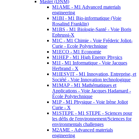
Master (DNM)
M1AME - M1 Advanced materials
engineering
M1BI - M1 Bio-informatique (Voie
Rosalind Franklin)
M1BS - M1 Biologie-Santé - Voie Boris
Ephrussi-X
M1C - M1 Chimie - Voie Fréderic Joliot-
Curie - Ecole Polytechnique
M1ECO - M1 Economie
M1HEP - M1 High Energy Physics
M1I - M1 Informatique - Voie Jacques
Herbrand - X
M1IESVIT - M1 Innovation, Entreprise, et
Société - Voie Innovation technologique
M1MAP - M1 Mathématiques et
Applications - Voie Jacques Hadamard -
École Polytechnique
M1P - M1 Physique - Voie Irène Joliot
Curie - X
M1STEPE - M1 STEPE - Sciences pour
les défis de l'environnement/Sciences for
environmentals challenges
M2AME - Advanced materials
engineering