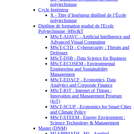
polytechnique
Cycle Ingénieur
X - Titre d’Ingénieur diplômé de l’École
polytechnique
Diplôme de formation gradué de l'Ecole
Polytechnique -MSc&T
MScT-AIAVC - Artificial Intelligence and
Advanced Visual Computing
MScT-CTD - Cybersecurity : Threats and
Defenses
MScT-DSB - Data Science for Business
MScT-ECOSEM - Environmental
Engineering and Sustainability
Management
MScT-EDACF - Economics, Data
Analytics and Corporate Finance
MScT-IOT - Internet of Things :
Innovation and Management Program
(IoT)
MScT-SCUP - Economics for Smart Cities
and Climate Policy
MScT-STEEM - Energy Environment :
Science Technology & Management
Master (DNM)
M1APPMATH - M1 - Applied