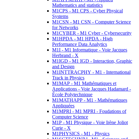
Mathematics and statistics
M1CPS - M1 CPS - Cyber Physical
Systems
M1CSN - M1 CSN - Computer Science
for Networks
M1CYBER - M1 Cyber - Cybersecurity
M1HPDA - M1 HPDA - High
Performance Data Analytics
M1I - M1 Informatique - Voie Jacques
Herbrand - X
M1IGD - M1 IGD - Interaction, Graphic
and Design
M1INTTRACPHY - M1 - International
Track in Physics
M1MAP - M1 Mathématiques et
Applications - Voie Jacques Hadamard -
École Polytechnique
M1MATHAPP - M1 - Mathématiques
Appliquées
M1MPRI - M1 MPRI - Foudations of
Computer Science
M1P - M1 Physique - Voie Irène Joliot
Curie - X
M1PHYSICS - M1 - Physics