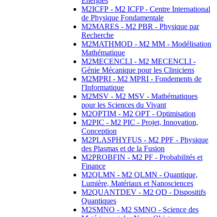
Energies
M2ICFP - M2 ICFP - Centre International
de Physique Fondamentale
M2MARES - M2 PBR - Physique par
Recherche
M2MATHMOD - M2 MM - Modélisation
Mathématique
M2MECENCLI - M2 MECENCLI -
Génie Mécanique pour les Cliniciens
M2MPRI - M2 MPRI - Fondements de
l'Informatique
M2MSV - M2 MSV - Mathématiques
pour les Sciences du Vivant
M2OPTIM - M2 OPT - Optimisation
M2PIC - M2 PIC - Projet, Innovation,
Conception
M2PLASPHYFUS - M2 PPF - Physique
des Plasmas et de la Fusion
M2PROBFIN - M2 PF - Probabilités et
Finance
M2QLMN - M2 QLMN - Quantique,
Lumière, Matériaux et Nanosciences
M2QUANTDEV - M2 QD - Dispositifs
Quantiques
M2SMNO - M2 SMNO - Science des