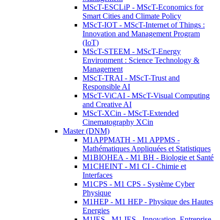
MScT-ESCLiP - MScT-Economics for
Smart Cities and Climate Policy
MScT-IOT - MScT-Internet of Things :
Innovation and Management Program
(IoT)
MScT-STEEM - MScT-Energy
Environment : Science Technology &
Management
MScT-TRAI - MScT-Trust and
Responsible AI
MScT-ViCAI - MScT-Visual Computing
and Creative AI
MScT-XCin - MScT-Extended
Cinematography XCin
Master (DNM)
M1APPMATH - M1 APPMS -
Mathématiques Appliquées et Statistiques
M1BIOHEA - M1 BH - Biologie et Santé
M1CHEINT - M1 CI - Chimie et
Interfaces
M1CPS - M1 CPS - Système Cyber
Physique
M1HEP - M1 HEP - Physique des Hautes
Energies
M1IES - M1 IES - Innovation, Entreprise