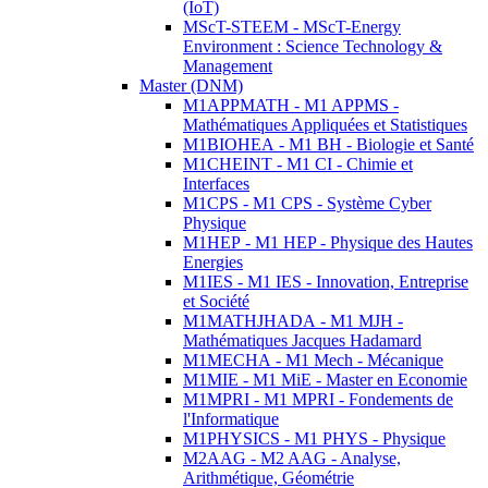
(IoT)
MScT-STEEM - MScT-Energy
Environment : Science Technology &
Management
Master (DNM)
M1APPMATH - M1 APPMS -
Mathématiques Appliquées et Statistiques
M1BIOHEA - M1 BH - Biologie et Santé
M1CHEINT - M1 CI - Chimie et
Interfaces
M1CPS - M1 CPS - Système Cyber
Physique
M1HEP - M1 HEP - Physique des Hautes
Energies
M1IES - M1 IES - Innovation, Entreprise
et Société
M1MATHJHADA - M1 MJH -
Mathématiques Jacques Hadamard
M1MECHA - M1 Mech - Mécanique
M1MIE - M1 MiE - Master en Economie
M1MPRI - M1 MPRI - Fondements de
l'Informatique
M1PHYSICS - M1 PHYS - Physique
M2AAG - M2 AAG - Analyse,
Arithmétique, Géométrie