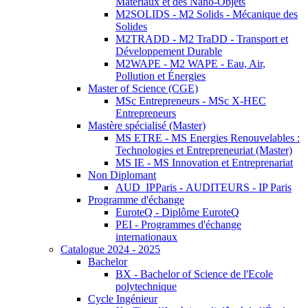
Matériaux et des Nano-Objets
M2SOLIDS - M2 Solids - Mécanique des
Solides
M2TRADD - M2 TraDD - Transport et
Développement Durable
M2WAPE - M2 WAPE - Eau, Air,
Pollution et Énergies
Master of Science (CGE)
MSc Entrepreneurs - MSc X-HEC
Entrepreneurs
Mastère spécialisé (Master)
MS ETRE - MS Energies Renouvelables :
Technologies et Entrepreneuriat (Master)
MS IE - MS Innovation et Entreprenariat
Non Diplomant
AUD_IPParis - AUDITEURS - IP Paris
Programme d'échange
EuroteQ - Diplôme EuroteQ
PEI - Programmes d'échange
internationaux
Catalogue 2024 - 2025
Bachelor
BX - Bachelor of Science de l'Ecole
polytechnique
Cycle Ingénieur