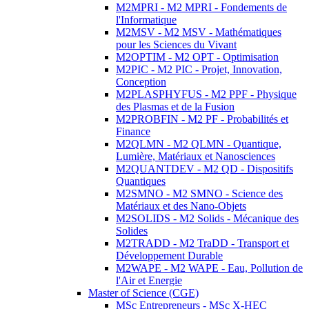
M2MPRI - M2 MPRI - Fondements de
l'Informatique
M2MSV - M2 MSV - Mathématiques
pour les Sciences du Vivant
M2OPTIM - M2 OPT - Optimisation
M2PIC - M2 PIC - Projet, Innovation,
Conception
M2PLASPHYFUS - M2 PPF - Physique
des Plasmas et de la Fusion
M2PROBFIN - M2 PF - Probabilités et
Finance
M2QLMN - M2 QLMN - Quantique,
Lumière, Matériaux et Nanosciences
M2QUANTDEV - M2 QD - Dispositifs
Quantiques
M2SMNO - M2 SMNO - Science des
Matériaux et des Nano-Objets
M2SOLIDS - M2 Solids - Mécanique des
Solides
M2TRADD - M2 TraDD - Transport et
Développement Durable
M2WAPE - M2 WAPE - Eau, Pollution de
l'Air et Energie
Master of Science (CGE)
MSc Entrepreneurs - MSc X-HEC