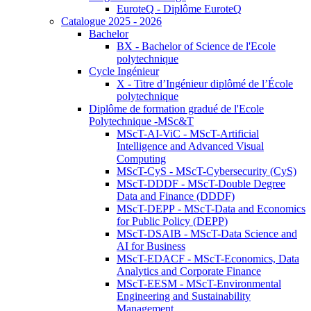
EuroteQ - Diplôme EuroteQ
Catalogue 2025 - 2026
Bachelor
BX - Bachelor of Science de l'Ecole
polytechnique
Cycle Ingénieur
X - Titre d’Ingénieur diplômé de l’École
polytechnique
Diplôme de formation gradué de l'Ecole
Polytechnique -MSc&T
MScT-AI-ViC - MScT-Artificial
Intelligence and Advanced Visual
Computing
MScT-CyS - MScT-Cybersecurity (CyS)
MScT-DDDF - MScT-Double Degree
Data and Finance (DDDF)
MScT-DEPP - MScT-Data and Economics
for Public Policy (DEPP)
MScT-DSAIB - MScT-Data Science and
AI for Business
MScT-EDACF - MScT-Economics, Data
Analytics and Corporate Finance
MScT-EESM - MScT-Environmental
Engineering and Sustainability
Management