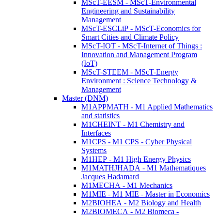
MScT-EESM - MScT-Environmental
Engineering and Sustainability
Management
MScT-ESCLiP - MScT-Economics for
Smart Cities and Climate Policy
MScT-IOT - MScT-Internet of Things :
Innovation and Management Program
(IoT)
MScT-STEEM - MScT-Energy
Environment : Science Technology &
Management
Master (DNM)
M1APPMATH - M1 Applied Mathematics
and statistics
M1CHEINT - M1 Chemistry and
Interfaces
M1CPS - M1 CPS - Cyber Physical
Systems
M1HEP - M1 High Energy Physics
M1MATHJHADA - M1 Mathematiques
Jacques Hadamard
M1MECHA - M1 Mechanics
M1MIE - M1 MIE - Master in Economics
M2BIOHEA - M2 Biology and Health
M2BIOMECA - M2 Biomeca -