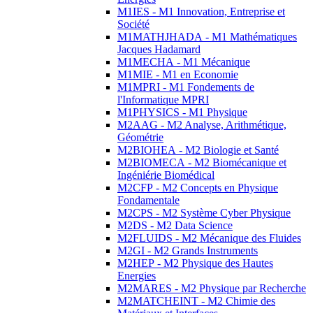
M1IES - M1 Innovation, Entreprise et
Société
M1MATHJHADA - M1 Mathématiques
Jacques Hadamard
M1MECHA - M1 Mécanique
M1MIE - M1 en Economie
M1MPRI - M1 Fondements de
l'Informatique MPRI
M1PHYSICS - M1 Physique
M2AAG - M2 Analyse, Arithmétique,
Géométrie
M2BIOHEA - M2 Biologie et Santé
M2BIOMECA - M2 Biomécanique et
Ingéniérie Biomédical
M2CFP - M2 Concepts en Physique
Fondamentale
M2CPS - M2 Système Cyber Physique
M2DS - M2 Data Science
M2FLUIDS - M2 Mécanique des Fluides
M2GI - M2 Grands Instruments
M2HEP - M2 Physique des Hautes
Energies
M2MARES - M2 Physique par Recherche
M2MATCHEINT - M2 Chimie des