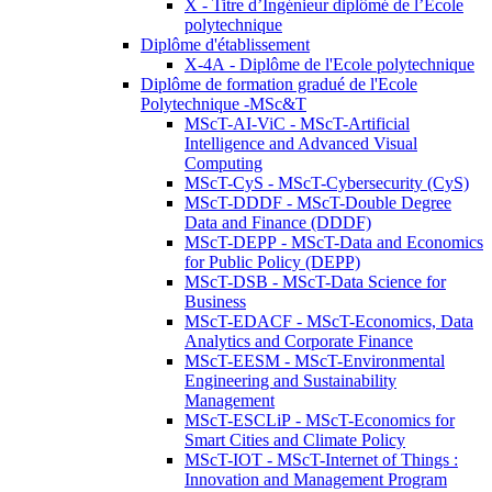
X - Titre d’Ingénieur diplômé de l’École
polytechnique
Diplôme d'établissement
X-4A - Diplôme de l'Ecole polytechnique
Diplôme de formation gradué de l'Ecole
Polytechnique -MSc&T
MScT-AI-ViC - MScT-Artificial
Intelligence and Advanced Visual
Computing
MScT-CyS - MScT-Cybersecurity (CyS)
MScT-DDDF - MScT-Double Degree
Data and Finance (DDDF)
MScT-DEPP - MScT-Data and Economics
for Public Policy (DEPP)
MScT-DSB - MScT-Data Science for
Business
MScT-EDACF - MScT-Economics, Data
Analytics and Corporate Finance
MScT-EESM - MScT-Environmental
Engineering and Sustainability
Management
MScT-ESCLiP - MScT-Economics for
Smart Cities and Climate Policy
MScT-IOT - MScT-Internet of Things :
Innovation and Management Program