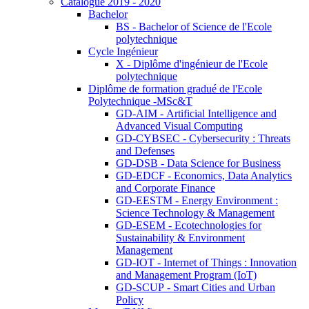
Catalogue 2019 - 2020
Bachelor
BS - Bachelor of Science de l'Ecole
polytechnique
Cycle Ingénieur
X - Diplôme d'ingénieur de l'Ecole
polytechnique
Diplôme de formation gradué de l'Ecole
Polytechnique -MSc&T
GD-AIM - Artificial Intelligence and
Advanced Visual Computing
GD-CYBSEC - Cybersecurity : Threats
and Defenses
GD-DSB - Data Science for Business
GD-EDCF - Economics, Data Analytics
and Corporate Finance
GD-EESTM - Energy Environment :
Science Technology & Management
GD-ESEM - Ecotechnologies for
Sustainability & Environment
Management
GD-IOT - Internet of Things : Innovation
and Management Program (IoT)
GD-SCUP - Smart Cities and Urban
Policy