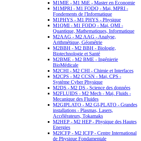
M1MIE - M1 MiE - Master en Economie
M1MPRI - M1 FODQ - Maj. MPRI -
Fondements de l'Informatique
M1PHYS - M1 PHYS - Physique
M1QMI - M1 FODQ - Maj. QMI -
Quantique, Mathematiques, Informatique
M2AAG - M2 AAG - Analyse,
Arithmétique, Géométrie
M2BBH - M2 BBH - Biologie,
Biotechnologie et Santé
M2BME - M2 BME - Ingénierie
BioMédicale
M2CHI - M2 CHI - Chimie et Interfaces
M2CPS - M2 CCSN - Maj. CPS -
Système Cyber Physique
M2DS - M2 DS - Science des données
M2FLUIDS - M2 Mech - Maj. Fluids -
Mecanique des Fluides
M2GIPLATO - M2 GI-PLATO - Grandes
installations - Plasmas, Lasers,
Accélérateurs, Tokamaks
M2HEP - M2 HEP - Physique des Hautes
Energies
M2ICFP - M2 ICFP - Centre International
de Physique Fondamentale