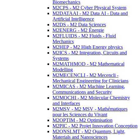
Biomechanics
M2CPS - M2 Cyber Physical System
M2DATAAI - M2 Data AI - Data and
Artificial Intelligence
M2DS - M2 Data Sciences
M2ENERG - M2 Énergie
M2FLUIDS - M2 Fluids - Fluid
Mechanics
M2HEP - M2 High Energy physics
M2ICS - M2 Integration, Circuits and
Systems
M2MATHMOD - M2 Mathematical
Modelling
M2MECENCLI - M2 Mecencli -
Mechanical Engineering for Clinicians
M2MICAS - M2 Machine Learning,
Communications and Security
M2MOCHI - M2 Molecular Chemistry
and Interfaces
M2MSV - M2 MSV - Mathématiques
pour les Sciences du Vivant
M2OPTIM - M2 Optimisation
M2PIC - M2 Projet Innovation Conception
M2QNSLMT - M2 Quantum, Light,
Materials and Nanosciences