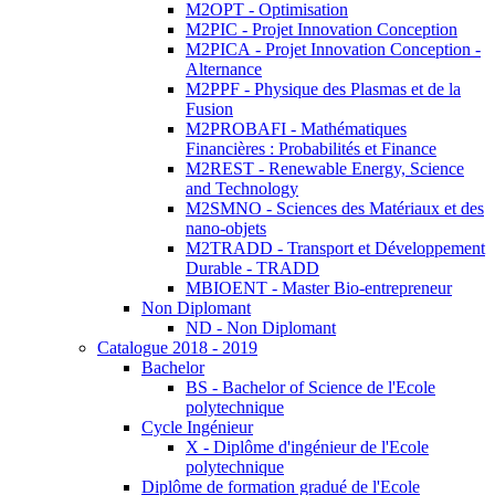
M2OPT - Optimisation
M2PIC - Projet Innovation Conception
M2PICA - Projet Innovation Conception -
Alternance
M2PPF - Physique des Plasmas et de la
Fusion
M2PROBAFI - Mathématiques
Financières : Probabilités et Finance
M2REST - Renewable Energy, Science
and Technology
M2SMNO - Sciences des Matériaux et des
nano-objets
M2TRADD - Transport et Développement
Durable - TRADD
MBIOENT - Master Bio-entrepreneur
Non Diplomant
ND - Non Diplomant
Catalogue 2018 - 2019
Bachelor
BS - Bachelor of Science de l'Ecole
polytechnique
Cycle Ingénieur
X - Diplôme d'ingénieur de l'Ecole
polytechnique
Diplôme de formation gradué de l'Ecole