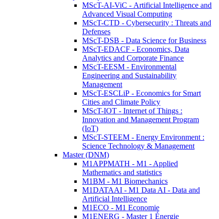
MScT-AI-ViC - Artificial Intelligence and
Advanced Visual Computing
MScT-CTD - Cybersecurity : Threats and
Defenses
MScT-DSB - Data Science for Business
MScT-EDACF - Economics, Data
Analytics and Corporate Finance
MScT-EESM - Environmental
Engineering and Sustainability
Management
MScT-ESCLiP - Economics for Smart
Cities and Climate Policy
MScT-IOT - Internet of Things :
Innovation and Management Program
(IoT)
MScT-STEEM - Energy Environment :
Science Technology & Management
Master (DNM)
M1APPMATH - M1 - Applied
Mathematics and statistics
M1BM - M1 Biomechanics
M1DATAAI - M1 Data AI - Data and
Artificial Intelligence
M1ECO - M1 Economie
M1ENERG - Master 1 Énergie