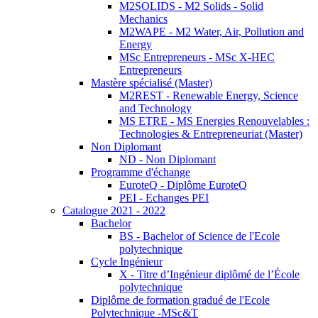
M2SOLIDS - M2 Solids - Solid
Mechanics
M2WAPE - M2 Water, Air, Pollution and
Energy
MSc Entrepreneurs - MSc X-HEC
Entrepreneurs
Mastère spécialisé (Master)
M2REST - Renewable Energy, Science
and Technology
MS ETRE - MS Energies Renouvelables :
Technologies & Entrepreneuriat (Master)
Non Diplomant
ND - Non Diplomant
Programme d'échange
EuroteQ - Diplôme EuroteQ
PEI - Echanges PEI
Catalogue 2021 - 2022
Bachelor
BS - Bachelor of Science de l'Ecole
polytechnique
Cycle Ingénieur
X - Titre d’Ingénieur diplômé de l’École
polytechnique
Diplôme de formation gradué de l'Ecole
Polytechnique -MSc&T