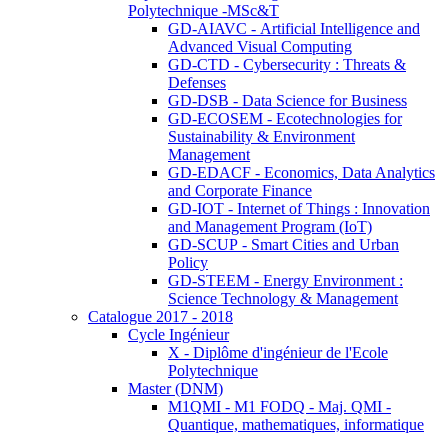
Polytechnique -MSc&T
GD-AIAVC - Artificial Intelligence and
Advanced Visual Computing
GD-CTD - Cybersecurity : Threats &
Defenses
GD-DSB - Data Science for Business
GD-ECOSEM - Ecotechnologies for
Sustainability & Environment
Management
GD-EDACF - Economics, Data Analytics
and Corporate Finance
GD-IOT - Internet of Things : Innovation
and Management Program (IoT)
GD-SCUP - Smart Cities and Urban
Policy
GD-STEEM - Energy Environment :
Science Technology & Management
Catalogue 2017 - 2018
Cycle Ingénieur
X - Diplôme d'ingénieur de l'Ecole
Polytechnique
Master (DNM)
M1QMI - M1 FODQ - Maj. QMI -
Quantique, mathematiques, informatique