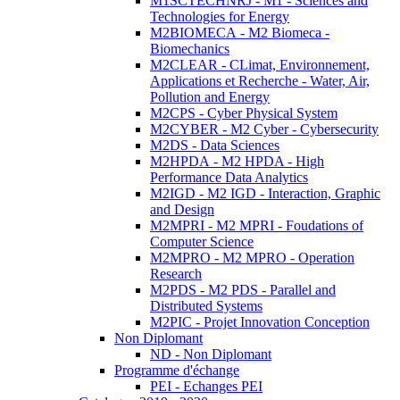
M1SCTECHNRJ - M1 - Sciences and
Technologies for Energy
M2BIOMECA - M2 Biomeca -
Biomechanics
M2CLEAR - CLimat, Environnement,
Applications et Recherche - Water, Air,
Pollution and Energy
M2CPS - Cyber Physical System
M2CYBER - M2 Cyber - Cybersecurity
M2DS - Data Sciences
M2HPDA - M2 HPDA - High
Performance Data Analytics
M2IGD - M2 IGD - Interaction, Graphic
and Design
M2MPRI - M2 MPRI - Foudations of
Computer Science
M2MPRO - M2 MPRO - Operation
Research
M2PDS - M2 PDS - Parallel and
Distributed Systems
M2PIC - Projet Innovation Conception
Non Diplomant
ND - Non Diplomant
Programme d'échange
PEI - Echanges PEI