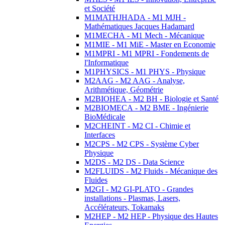
et Société
M1MATHJHADA - M1 MJH -
Mathématiques Jacques Hadamard
M1MECHA - M1 Mech - Mécanique
M1MIE - M1 MiE - Master en Economie
M1MPRI - M1 MPRI - Fondements de
l'Informatique
M1PHYSICS - M1 PHYS - Physique
M2AAG - M2 AAG - Analyse,
Arithmétique, Géométrie
M2BIOHEA - M2 BH - Biologie et Santé
M2BIOMECA - M2 BME - Ingénierie
BioMédicale
M2CHEINT - M2 CI - Chimie et
Interfaces
M2CPS - M2 CPS - Système Cyber
Physique
M2DS - M2 DS - Data Science
M2FLUIDS - M2 Fluids - Mécanique des
Fluides
M2GI - M2 GI-PLATO - Grandes
installations - Plasmas, Lasers,
Accélérateurs, Tokamaks
M2HEP - M2 HEP - Physique des Hautes