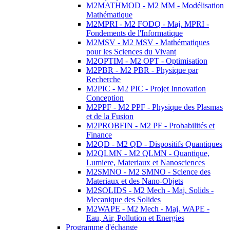
M2MATHMOD - M2 MM - Modélisation
Mathématique
M2MPRI - M2 FODQ - Maj. MPRI -
Fondements de l'Informatique
M2MSV - M2 MSV - Mathématiques
pour les Sciences du Vivant
M2OPTIM - M2 OPT - Optimisation
M2PBR - M2 PBR - Physique par
Recherche
M2PIC - M2 PIC - Projet Innovation
Conception
M2PPF - M2 PPF - Physique des Plasmas
et de la Fusion
M2PROBFIN - M2 PF - Probabilités et
Finance
M2QD - M2 QD - Dispositifs Quantiques
M2QLMN - M2 QLMN - Quantique,
Lumiere, Materiaux et Nanosciences
M2SMNO - M2 SMNO - Science des
Materiaux et des Nano-Objets
M2SOLIDS - M2 Mech - Maj. Solids -
Mecanique des Solides
M2WAPE - M2 Mech - Maj. WAPE -
Eau, Air, Pollution et Energies
Programme d'échange