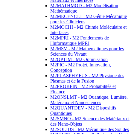
Matériaux et Interfaces
M2MATHMOD - M2 Modélisation
Mathématique
M2MECENCLI - M2 Génie Mécanique
pour les Cliniciens
M2MOCHI - M2 Chimie Moléculaire et
Interfaces
M2MPRI - M2 Fondements de
l'Informatique MPRI
M2MSV - M2 Mathématiques pour les
Sciences du Vivant
M2OPTIM - M2 Optimisation
M2PIC - M2 Projet, Innovation,
Conception
M2PLASPHYFUS - M2 Physique des
Plasmas et de la Fusion
M2PROBFIN - M2 Probabilités et
Finance
M2QNSLMT - M2 Quantique, Lumière,
Matériaux et Nanosciences
M2QUANTDEV - M2 Dispositifs
Quantiques
M2SMNO - M2 Science des Matériaux et
des Nano-Objets
M2SOLIDS - M2 Mécanique des Solides