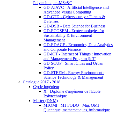
Polytechnique -MSc&T
GD-AIAVC - Artificial Intelligence and
Advanced Visual Computing
GD-CTD - Cybersecurity : Threats &
Defenses
GD-DSB - Data Science for Business
GD-ECOSEM - Ecotechnologies for
Sustainability & Environment
Management
GD-EDACF - Economics, Data Analytics
and Corporate Finance
GD-IOT - Internet of Things : Innovation
and Management Program (IoT)
GD-SCUP - Smart Cities and Urban
Policy
GD-STEEM - Energy Environment :
Science Technology & Management
Catalogue 2017 - 2018
Cycle Ingénieur
X - Diplôme d'ingénieur de l'Ecole
Polytechnique
Master (DNM)
M1QMI - M1 FODQ - Maj. QMI -
Quantique, mathematiques, informatique