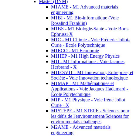
Master (DNM)
M1AME - M1 Advanced materials
engineering
M1BI - M1 Bio-informatique (Voie
Rosalind Franklin)
M1BS - M1 Biologie-Santé - Voie Boris
Ephrussi-X
M1C - M1 Chimie - Voie Fréderic Joliot-
Curie - Ecole Polytechnique
M1ECO - M1 Economie
M1HEP - M1 High Energy Physics
M1I - M1 Informatique - Voie Jacques
Herbrand - X
M1IESVIT - M1 Innovation, Entreprise, et
Société - Voie Innovation technologique
M1MAP - M1 Mathématiques et
Applications - Voie Jacques Hadamard -
École Polytechnique
M1P - M1 Physique - Voie Irène Joliot
Curie - X
M1STEPE - M1 STEPE - Sciences pour
les défis de l'environnement/Sciences for
environmentals challenges
M2AME - Advanced materials
engineering