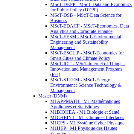
MScT-DEPP - MScT-Data and Economics
for Public Policy (DEPP)
MScT-DSB - MScT-Data Science for
Business
MScT-EDACF - MScT-Economics, Data
Analytics and Corporate Finance
MScT-EESM - MScT-Environmental
Engineering and Sustainability
Management
MScT-ESCLiP - MScT-Economics for
Smart Cities and Climate Policy
MScT-IOT - MScT-Internet of Things :
Innovation and Management Program
(IoT)
MScT-STEEM - MScT-Energy
Environment : Science Technology &
Management
Master (DNM)
M1APPMATH - M1 Mathématiques
Appliquées et Statistiques
M1BIOHEA - M1 Biologie et Santé
M1CHEINT - M1 Chimie et Interfaces
M1CPS - M1 Système Cyber Physique
M1HEP - M1 Physique des Hautes
Energies