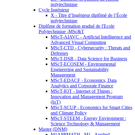
polytechnique
Cycle Ingénieur
X - Titre d’Ingénieur diplômé de l’École
polytechnique
Diplôme de formation gradué de l'Ecole
Polytechnique -MSc&T
MScT-AIAVC - Artificial Intelligence and
Advanced Visual Computing
MScT-CTD - Cybersecurity : Threats and
Defenses
MScT-DSB - Data Science for Business
MScT-ECOSEM - Environmental
Engineering and Sustainability
Management
MScT-EDACF - Economics, Data
Analytics and Corporate Finance
MScT-IOT - Internet of Things :
Innovation and Management Program
(IoT)
MScT-SCUP - Economics for Smart Cities
and Climate Policy
MScT-STEEM - Energy Environment :
Science Technology & Management
Master (DNM)
M1APPMATH - M1 - Applied