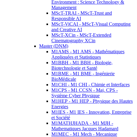
Environment : Science Technology &
Management
MScT-TRAI - MScT-Trust and
Responsible AI
MScT-ViCAI - MScT-Visual Computing
and Creative AI
MScT-XCin - MScT-Extended
Cinematography XCin
Master (DNM)
M1AMS - M1 AMS - Mathématiques
Appliquées et Statistiques
M1BBH - M1 BBH - Biologie,
Biotechnologie et Santé
M1BME - M1 BME - Ingénierie
BioMédicale
M1CHI - M1 CHI - Chimie et Interfaces
M1CPS - M1 CCSN - Maj. CPS -
Système Cyber Physique
M1HEP - M1 HEP - Physique des Hautes
Energies
M1IES - M1 IES - Innovation, Entreprise
et Société
M1MATHJHADA - M1 MJH -
Mathematiques Jacques Hadamard
M1MEC - M1 Mech - Mecanique