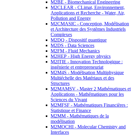
M2BE - Biomechanical Engineering
M2CLEAR - CLimat, Environnement,
Applications et Recherche - Water, Air,
Pollution and Energy
M2CMASIC - Conception, Modélisation
et Architecture des Systèmes Industriels
Complexes
M2DQ - Dispositif quantique
M2DS - Data Sciences
M2FM - Fluid Mechanics
M2HEP - High Energy physics
M2ITIE - Innovation Technologique :
ingénierie et entrepreneuriat
M2M4S - Modélisation Multiphysique
Multiéchelle des Matériaux et des
Structures
M2MAMSV - Master 2 Mathématiques et
Applications - Mathématiques pour les
Sciences du Vivant
M2MFSF - Mathématiques Financières :
Statistique et Finance
M2MM - Mathématiques de la
modélisation
M2MOCHI - Molecular Chemistry and
Interfaces