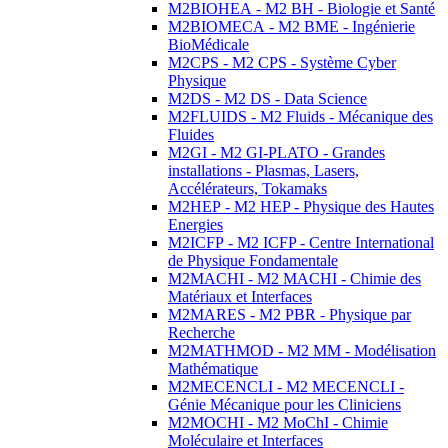
M2BIOHEA - M2 BH - Biologie et Santé
M2BIOMECA - M2 BME - Ingénierie
BioMédicale
M2CPS - M2 CPS - Système Cyber
Physique
M2DS - M2 DS - Data Science
M2FLUIDS - M2 Fluids - Mécanique des
Fluides
M2GI - M2 GI-PLATO - Grandes
installations - Plasmas, Lasers,
Accélérateurs, Tokamaks
M2HEP - M2 HEP - Physique des Hautes
Energies
M2ICFP - M2 ICFP - Centre International
de Physique Fondamentale
M2MACHI - M2 MACHI - Chimie des
Matériaux et Interfaces
M2MARES - M2 PBR - Physique par
Recherche
M2MATHMOD - M2 MM - Modélisation
Mathématique
M2MECENCLI - M2 MECENCLI -
Génie Mécanique pour les Cliniciens
M2MOCHI - M2 MoChI - Chimie
Moléculaire et Interfaces