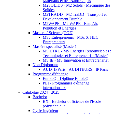
Matériaux et des Nano-Objets
M2SOLIDS - M2 Solids - Mécanique des
Solides
M2TRADD - M2 TraDD - Transport et
Développement Durable
M2WAPE - M2 WAPE - Eau, Air,
Pollution et Énergies
Master of Science (CGE)
MSc Entrepreneurs - MSc X-HEC
Entrepreneurs
Mastère spécialisé (Master)
MS ETRE - MS Energies Renouvelables :
Technologies et Entrepreneuriat (Master)
MS IE - MS Innovation et Entreprenariat
Non Diplomant
AUD_IPParis - AUDITEURS - IP Paris
Programme d'échange
EuroteQ - Diplôme EuroteQ
PEI - Programmes d'échange
internationaux
Catalogue 2024 - 2025
Bachelor
BX - Bachelor of Science de l'Ecole
polytechnique
Cycle Ingénieur