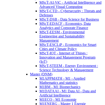
MScT-AI-ViC - Artificial Intelligence and
Advanced Visual Computing
MScT-CTD - Cybersecurity : Threats and
Defenses
MScT-DSB - Data Science for Business
MScT-EDACF - Economics, Data
Analytics and Corporate Finance
MScT-EESM - Environmental
Engineering and Sustainability
Management
MScT-ESCLiP - Economics for Smart
Cities and Climate Policy
MScT-IOT - Internet of Things :
Innovation and Management Program
(IoT)
MScT-STEEM - Energy Environment :
Science Technology & Management
Master (DNM)
M1APPMATH - M1 - Applied
Mathematics and statistics
M1BM - M1 Biomechanics
M1DATAAI - M1 Data AI - Data and
Artificial Intelligence
M1ECO - M1 Economie
M1ENERG - Master 1 Énergie