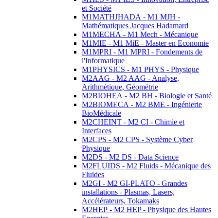
et Société
M1MATHJHADA - M1 MJH -
Mathématiques Jacques Hadamard
M1MECHA - M1 Mech - Mécanique
M1MIE - M1 MiE - Master en Economie
M1MPRI - M1 MPRI - Fondements de
l'Informatique
M1PHYSICS - M1 PHYS - Physique
M2AAG - M2 AAG - Analyse,
Arithmétique, Géométrie
M2BIOHEA - M2 BH - Biologie et Santé
M2BIOMECA - M2 BME - Ingénierie
BioMédicale
M2CHEINT - M2 CI - Chimie et
Interfaces
M2CPS - M2 CPS - Système Cyber
Physique
M2DS - M2 DS - Data Science
M2FLUIDS - M2 Fluids - Mécanique des
Fluides
M2GI - M2 GI-PLATO - Grandes
installations - Plasmas, Lasers,
Accélérateurs, Tokamaks
M2HEP - M2 HEP - Physique des Hautes