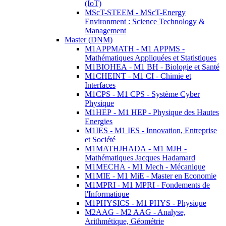
(IoT)
MScT-STEEM - MScT-Energy
Environment : Science Technology &
Management
Master (DNM)
M1APPMATH - M1 APPMS -
Mathématiques Appliquées et Statistiques
M1BIOHEA - M1 BH - Biologie et Santé
M1CHEINT - M1 CI - Chimie et
Interfaces
M1CPS - M1 CPS - Système Cyber
Physique
M1HEP - M1 HEP - Physique des Hautes
Energies
M1IES - M1 IES - Innovation, Entreprise
et Société
M1MATHJHADA - M1 MJH -
Mathématiques Jacques Hadamard
M1MECHA - M1 Mech - Mécanique
M1MIE - M1 MiE - Master en Economie
M1MPRI - M1 MPRI - Fondements de
l'Informatique
M1PHYSICS - M1 PHYS - Physique
M2AAG - M2 AAG - Analyse,
Arithmétique, Géométrie