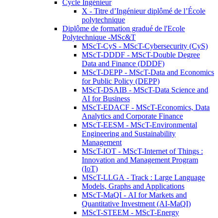
Cycle Ingénieur
X - Titre d’Ingénieur diplômé de l’École
polytechnique
Diplôme de formation gradué de l'Ecole
Polytechnique -MSc&T
MScT-CyS - MScT-Cybersecurity (CyS)
MScT-DDDF - MScT-Double Degree
Data and Finance (DDDF)
MScT-DEPP - MScT-Data and Economics
for Public Policy (DEPP)
MScT-DSAIB - MScT-Data Science and
AI for Business
MScT-EDACF - MScT-Economics, Data
Analytics and Corporate Finance
MScT-EESM - MScT-Environmental
Engineering and Sustainability
Management
MScT-IOT - MScT-Internet of Things :
Innovation and Management Program
(IoT)
MScT-LLGA - Track : Large Language
Models, Graphs and Applications
MScT-MaQI - AI for Markets and
Quantitative Investment (AI-MaQI)
MScT-STEEM - MScT-Energy