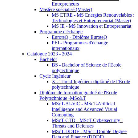
Entrepreneurs
Mastère spécialisé (Master)
MS ETRE - MS Energies Renouvelables :
Technologies et Entrepreneuriat (Master)
MS IE - MS Innovation et Entreprenariat
Programme d'échange
EuroteQ - Diplôme EuroteQ
PEI - Programmes d'échange
internationaux
Catalogue 2023 - 2024
Bachelor
BS - Bachelor of Science de l'Ecole
polytechnique
Cycle Ingénieur
X - Titre d’Ingénieur diplômé de l’École
polytechnique
Diplôme de formation gradué de l'Ecole
Polytechnique -MSc&T
MScT-AI-ViC - MScT-Artificial
Intelligence and Advanced Visual
Computing
MScT-CTD - MScT-Cybersecurity :
Threats and Defenses
MScT-DDDF - MScT-Double Degree
Data and Finance (DDDF)