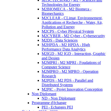
M1SCTECHNRJ - M1 - Sciences and
Technologies for Energy
M2BIOMECA - M2 Biomeca -
Biomechanics
M2CLEAR - CLimat, Environnement,
Applications et Recherche - Water, Air,
Pollution and Energy
M2CPS - Cyber Physical System
M2CYBER - M2 Cyber - Cybersecurity
M2DS - Data Sciences
M2HPDA - M2 HPDA - High
Performance Data Analytics
M2IGD - M2 IGD - Interaction, Graphic
and Design
M2MPRI - M2 MPRI - Foudations of
Computer Science
M2MPRO - M2 MPRO - Operation
Research
M2PDS - M2 PDS - Parallel and
Distributed Systems
M2PIC - Projet Innovation Conception
Non Diplomant
ND - Non Diplomant
Programme d'échange
PEI - Echanges PEI