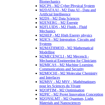
Biomechanics
M2CPS - M2 Cyber Physical System
M2DATAAI - M2 Data AI - Data and
Artificial Intelligence
M2DS - M2 Data Sciences
M2ENERG - M2 Énergie
M2FLUIDS - M2 Fluids - Fluid
Mechanics
M2HEP - M2 High Energy physics
M2ICS - M2 Integration, Circuits and
Systems
M2MATHMOD - M2 Mathematical
Modelling
M2MECENCLI - M2 Mecencli -
Mechanical Engineering for Clinicians
M2MICAS - M2 Machine Learning,
Communications and Security
M2MOCHI - M2 Molecular Chemistry
and Interfaces
M2MSV - M2 MSV - Mathématiques
pour les Sciences du Vivant
M2OPTIM - M2 Optimisation
M2PIC - M2 Projet Innovation Conception
M2QNSLMT - M2 Quantum, Light,
Materials and Nanosciences