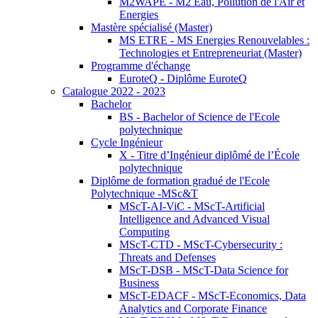
M2WAPE - M2 Eau, Pollution de l'Air et
Energies
Mastère spécialisé (Master)
MS ETRE - MS Energies Renouvelables :
Technologies et Entrepreneuriat (Master)
Programme d'échange
EuroteQ - Diplôme EuroteQ
Catalogue 2022 - 2023
Bachelor
BS - Bachelor of Science de l'Ecole
polytechnique
Cycle Ingénieur
X - Titre d’Ingénieur diplômé de l’École
polytechnique
Diplôme de formation gradué de l'Ecole
Polytechnique -MSc&T
MScT-AI-ViC - MScT-Artificial
Intelligence and Advanced Visual
Computing
MScT-CTD - MScT-Cybersecurity :
Threats and Defenses
MScT-DSB - MScT-Data Science for
Business
MScT-EDACF - MScT-Economics, Data
Analytics and Corporate Finance