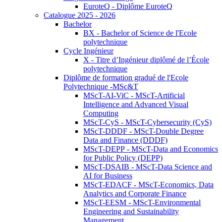
EuroteQ - Diplôme EuroteQ
Catalogue 2025 - 2026
Bachelor
BX - Bachelor of Science de l'Ecole
polytechnique
Cycle Ingénieur
X - Titre d’Ingénieur diplômé de l’École
polytechnique
Diplôme de formation gradué de l'Ecole
Polytechnique -MSc&T
MScT-AI-ViC - MScT-Artificial
Intelligence and Advanced Visual
Computing
MScT-CyS - MScT-Cybersecurity (CyS)
MScT-DDDF - MScT-Double Degree
Data and Finance (DDDF)
MScT-DEPP - MScT-Data and Economics
for Public Policy (DEPP)
MScT-DSAIB - MScT-Data Science and
AI for Business
MScT-EDACF - MScT-Economics, Data
Analytics and Corporate Finance
MScT-EESM - MScT-Environmental
Engineering and Sustainability
Management