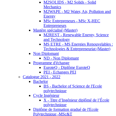
M2SOLIDS - M2 Solids - Solid
Mechanics
M2WAPE - M2 Water, Air, Pollution and
Energy
MSc Entrepreneurs - MSc X-HEC
Entrepreneurs
Mastère spécialisé (Master)
M2REST - Renewable Energy, Science
and Technology
MS ETRE - MS Energies Renouvelables :
Technologies & Entrepreneuriat (Master)
Non Diplomant
ND - Non Diplomant
Programme d'échange
EuroteQ - Diplôme EuroteQ
PEI - Echanges PEI
Catalogue 2021 - 2022
Bachelor
BS - Bachelor of Science de l'Ecole
polytechnique
Cycle Ingénieur
X - Titre d’Ingénieur diplômé de l’École
polytechnique
Diplôme de formation gradué de l'Ecole
Polytechnique -MSc&T