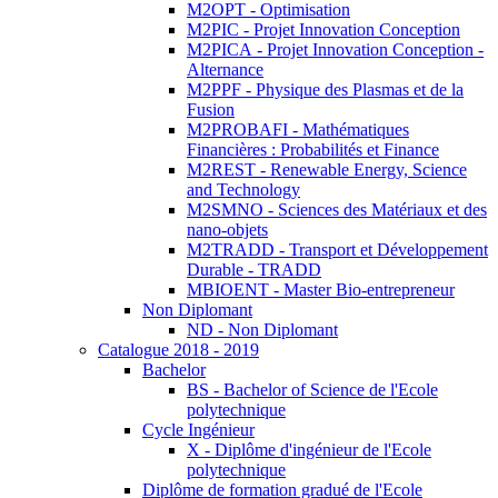
M2OPT - Optimisation
M2PIC - Projet Innovation Conception
M2PICA - Projet Innovation Conception -
Alternance
M2PPF - Physique des Plasmas et de la
Fusion
M2PROBAFI - Mathématiques
Financières : Probabilités et Finance
M2REST - Renewable Energy, Science
and Technology
M2SMNO - Sciences des Matériaux et des
nano-objets
M2TRADD - Transport et Développement
Durable - TRADD
MBIOENT - Master Bio-entrepreneur
Non Diplomant
ND - Non Diplomant
Catalogue 2018 - 2019
Bachelor
BS - Bachelor of Science de l'Ecole
polytechnique
Cycle Ingénieur
X - Diplôme d'ingénieur de l'Ecole
polytechnique
Diplôme de formation gradué de l'Ecole