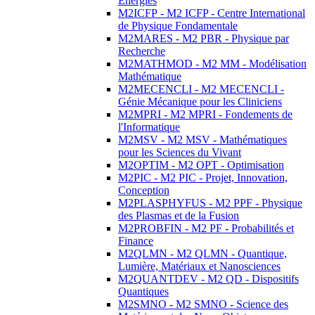
Energies
M2ICFP - M2 ICFP - Centre International
de Physique Fondamentale
M2MARES - M2 PBR - Physique par
Recherche
M2MATHMOD - M2 MM - Modélisation
Mathématique
M2MECENCLI - M2 MECENCLI -
Génie Mécanique pour les Cliniciens
M2MPRI - M2 MPRI - Fondements de
l'Informatique
M2MSV - M2 MSV - Mathématiques
pour les Sciences du Vivant
M2OPTIM - M2 OPT - Optimisation
M2PIC - M2 PIC - Projet, Innovation,
Conception
M2PLASPHYFUS - M2 PPF - Physique
des Plasmas et de la Fusion
M2PROBFIN - M2 PF - Probabilités et
Finance
M2QLMN - M2 QLMN - Quantique,
Lumière, Matériaux et Nanosciences
M2QUANTDEV - M2 QD - Dispositifs
Quantiques
M2SMNO - M2 SMNO - Science des