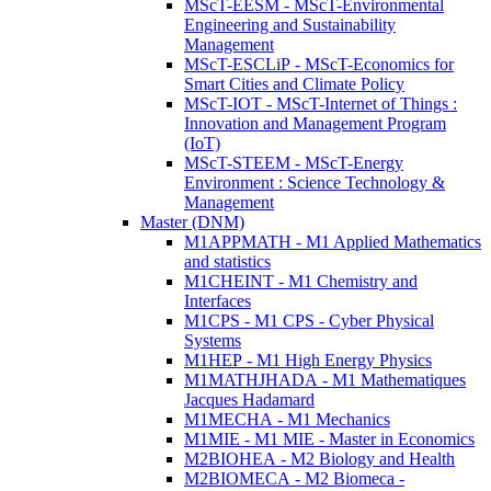
MScT-EESM - MScT-Environmental
Engineering and Sustainability
Management
MScT-ESCLiP - MScT-Economics for
Smart Cities and Climate Policy
MScT-IOT - MScT-Internet of Things :
Innovation and Management Program
(IoT)
MScT-STEEM - MScT-Energy
Environment : Science Technology &
Management
Master (DNM)
M1APPMATH - M1 Applied Mathematics
and statistics
M1CHEINT - M1 Chemistry and
Interfaces
M1CPS - M1 CPS - Cyber Physical
Systems
M1HEP - M1 High Energy Physics
M1MATHJHADA - M1 Mathematiques
Jacques Hadamard
M1MECHA - M1 Mechanics
M1MIE - M1 MIE - Master in Economics
M2BIOHEA - M2 Biology and Health
M2BIOMECA - M2 Biomeca -