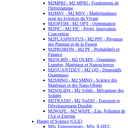
M2MPRI - M2 MPRI - Fondements de
l'Informatique
M2MSV - M2 MSV - Mathématiques
pour les Sciences du Vivant
M2OPTIM - M2 OPT - Optimisation
M2PIC - M2 PIC - Projet, Innovation,
Conception
M2PLASPHYFUS - M2 PPF - Physique
des Plasmas et de la Fusion
M2PROBFIN - M2 PF - Probabilités et
Finance
M2QLMN - M2 QLMN - Quantique,
Lumière, Matériaux et Nanosciences
M2QUANTDEV - M2 QD - Dispositifs
Quantiques
M2SMNO - M2 SMNO - Science des
Matériaux et des Nano-Objets
M2SOLIDS - M2 Solids - Mécanique des
Solides
M2TRADD - M2 TraDD - Transport et
Développement Durable
M2WAPE - M2 WAPE - Eau, Pollution de
l'Air et Energie
Master of Science (CGE)
MSc Entrepreneurs - MSc X-HEC