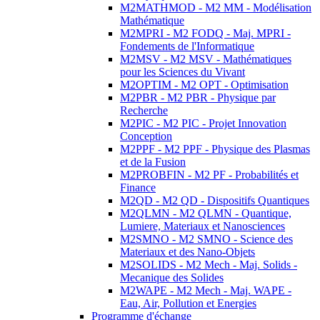
M2MATHMOD - M2 MM - Modélisation
Mathématique
M2MPRI - M2 FODQ - Maj. MPRI -
Fondements de l'Informatique
M2MSV - M2 MSV - Mathématiques
pour les Sciences du Vivant
M2OPTIM - M2 OPT - Optimisation
M2PBR - M2 PBR - Physique par
Recherche
M2PIC - M2 PIC - Projet Innovation
Conception
M2PPF - M2 PPF - Physique des Plasmas
et de la Fusion
M2PROBFIN - M2 PF - Probabilités et
Finance
M2QD - M2 QD - Dispositifs Quantiques
M2QLMN - M2 QLMN - Quantique,
Lumiere, Materiaux et Nanosciences
M2SMNO - M2 SMNO - Science des
Materiaux et des Nano-Objets
M2SOLIDS - M2 Mech - Maj. Solids -
Mecanique des Solides
M2WAPE - M2 Mech - Maj. WAPE -
Eau, Air, Pollution et Energies
Programme d'échange