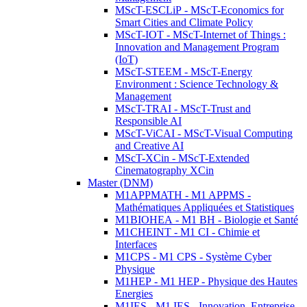
MScT-ESCLiP - MScT-Economics for
Smart Cities and Climate Policy
MScT-IOT - MScT-Internet of Things :
Innovation and Management Program
(IoT)
MScT-STEEM - MScT-Energy
Environment : Science Technology &
Management
MScT-TRAI - MScT-Trust and
Responsible AI
MScT-ViCAI - MScT-Visual Computing
and Creative AI
MScT-XCin - MScT-Extended
Cinematography XCin
Master (DNM)
M1APPMATH - M1 APPMS -
Mathématiques Appliquées et Statistiques
M1BIOHEA - M1 BH - Biologie et Santé
M1CHEINT - M1 CI - Chimie et
Interfaces
M1CPS - M1 CPS - Système Cyber
Physique
M1HEP - M1 HEP - Physique des Hautes
Energies
M1IES - M1 IES - Innovation, Entreprise