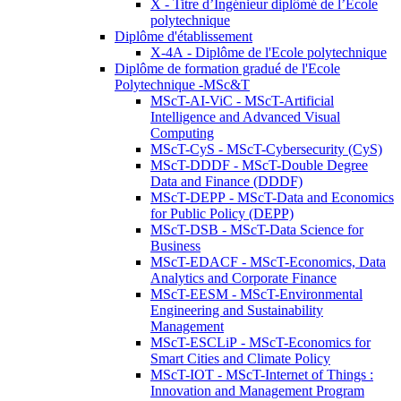
X - Titre d’Ingénieur diplômé de l’École
polytechnique
Diplôme d'établissement
X-4A - Diplôme de l'Ecole polytechnique
Diplôme de formation gradué de l'Ecole
Polytechnique -MSc&T
MScT-AI-ViC - MScT-Artificial
Intelligence and Advanced Visual
Computing
MScT-CyS - MScT-Cybersecurity (CyS)
MScT-DDDF - MScT-Double Degree
Data and Finance (DDDF)
MScT-DEPP - MScT-Data and Economics
for Public Policy (DEPP)
MScT-DSB - MScT-Data Science for
Business
MScT-EDACF - MScT-Economics, Data
Analytics and Corporate Finance
MScT-EESM - MScT-Environmental
Engineering and Sustainability
Management
MScT-ESCLiP - MScT-Economics for
Smart Cities and Climate Policy
MScT-IOT - MScT-Internet of Things :
Innovation and Management Program