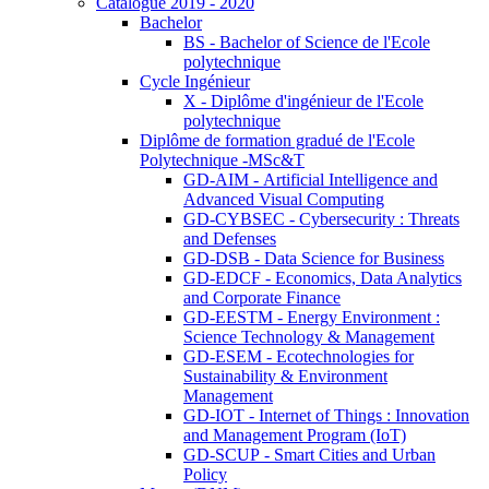
Catalogue 2019 - 2020
Bachelor
BS - Bachelor of Science de l'Ecole
polytechnique
Cycle Ingénieur
X - Diplôme d'ingénieur de l'Ecole
polytechnique
Diplôme de formation gradué de l'Ecole
Polytechnique -MSc&T
GD-AIM - Artificial Intelligence and
Advanced Visual Computing
GD-CYBSEC - Cybersecurity : Threats
and Defenses
GD-DSB - Data Science for Business
GD-EDCF - Economics, Data Analytics
and Corporate Finance
GD-EESTM - Energy Environment :
Science Technology & Management
GD-ESEM - Ecotechnologies for
Sustainability & Environment
Management
GD-IOT - Internet of Things : Innovation
and Management Program (IoT)
GD-SCUP - Smart Cities and Urban
Policy