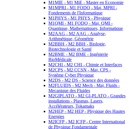
M1MIE - M1 MiE - Master en Economie
M1MPRI - M1 FODQ - Maj. MPRI -
Fondements de l'Informatique
M1PHYS - M1 PHYS - Physique
M1QMI - M1 FODQ - Maj. QMI -
Quantique, Mathematiques, Informatique
M2AAG - M2 AAG - Analyse,
Arithmétique, Géométrie
M2BBH - M2 BBH - Biologie,
Biotechnologie et Santé
M2BME - M2 BME - Ingénierie
BioMédicale
M2CHI - M2 CHI - Chimie et Interfaces
M2CPS - M2 CCSN - Maj. CPS -
Système Cyber Physique
M2DS - M2 DS - Science des données
M2FLUIDS - M2 Mech - Maj. Fluids -
Mecanique des Fluides
M2GIPLATO - M2 GI-PLATO - Grandes
installations - Plasmas, Lasers,
Accélérateurs, Tokamaks
M2HEP - M2 HEP - Physique des Hautes
Energies
M2ICFP - M2 ICFP - Centre International
de Physique Fondamentale