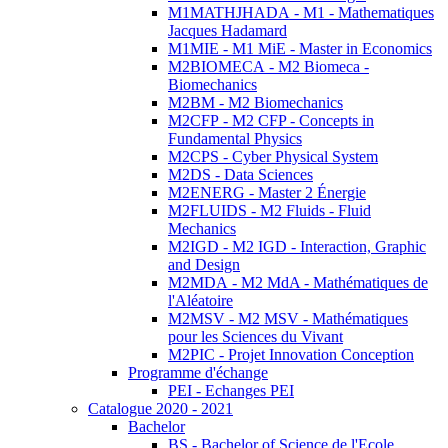
M1MATHJHADA - M1 - Mathematiques
Jacques Hadamard
M1MIE - M1 MiE - Master in Economics
M2BIOMECA - M2 Biomeca -
Biomechanics
M2BM - M2 Biomechanics
M2CFP - M2 CFP - Concepts in
Fundamental Physics
M2CPS - Cyber Physical System
M2DS - Data Sciences
M2ENERG - Master 2 Énergie
M2FLUIDS - M2 Fluids - Fluid
Mechanics
M2IGD - M2 IGD - Interaction, Graphic
and Design
M2MDA - M2 MdA - Mathématiques de
l'Aléatoire
M2MSV - M2 MSV - Mathématiques
pour les Sciences du Vivant
M2PIC - Projet Innovation Conception
Programme d'échange
PEI - Echanges PEI
Catalogue 2020 - 2021
Bachelor
BS - Bachelor of Science de l'Ecole