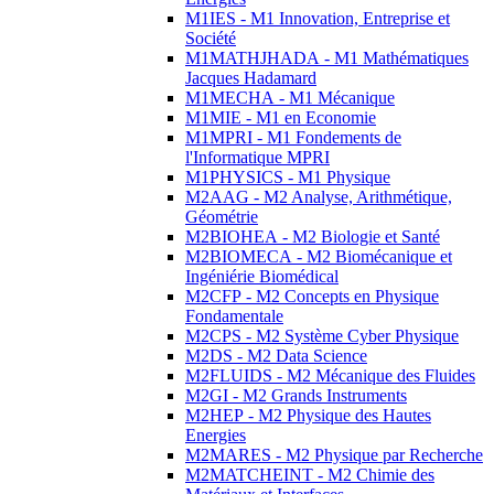
M1IES - M1 Innovation, Entreprise et
Société
M1MATHJHADA - M1 Mathématiques
Jacques Hadamard
M1MECHA - M1 Mécanique
M1MIE - M1 en Economie
M1MPRI - M1 Fondements de
l'Informatique MPRI
M1PHYSICS - M1 Physique
M2AAG - M2 Analyse, Arithmétique,
Géométrie
M2BIOHEA - M2 Biologie et Santé
M2BIOMECA - M2 Biomécanique et
Ingéniérie Biomédical
M2CFP - M2 Concepts en Physique
Fondamentale
M2CPS - M2 Système Cyber Physique
M2DS - M2 Data Science
M2FLUIDS - M2 Mécanique des Fluides
M2GI - M2 Grands Instruments
M2HEP - M2 Physique des Hautes
Energies
M2MARES - M2 Physique par Recherche
M2MATCHEINT - M2 Chimie des