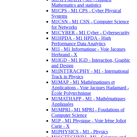
Mathematics and statistics
M1CPS - M1 CPS - Cyber Physical
Systems
M1CSN - M1 CSN - Computer Science
for Networks
M1CYBER - M1 Cyber - Cybersecurity
M1HPDA - M1 HPDA - High
Performance Data Analytics
M1I - M1 Informatique - Voie Jacques
Herbrand - X
M1IGD - M1 IGD - Interaction, Graphic
and Design
M1INTTRACPHY - M1 - International
Track in Physics
M1MAP - M1 Mathématiques et
Applications - Voie Jacques Hadamard -
École Polytechnique
M1MATHAPP - M1 - Mathématiques
Appliquées
M1MPRI - M1 MPRI - Foudations of
Computer Science
M1P - M1 Physique - Voie Irène Joliot
Curie - X
M1PHYSICS - M1 - Physics