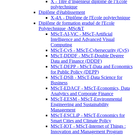
X - Titre d’Ingénieur diplômé de l’École
polytechnique
Diplôme d'établissement
X-4A - Diplôme de l'Ecole polytechnique
Diplôme de formation gradué de l'Ecole
Polytechnique -MSc&T
MScT-AI-ViC - MScT-Artificial
Intelligence and Advanced Visual
Computing
MScT-CyS - MScT-Cybersecurity (CyS)
MScT-DDDF - MScT-Double Degree
Data and Finance (DDDF)
MScT-DEPP - MScT-Data and Economics
for Public Policy (DEPP)
MScT-DSB - MScT-Data Science for
Business
MScT-EDACF - MScT-Economics, Data
Analytics and Corporate Finance
MScT-EESM - MScT-Environmental
Engineering and Sustainability
Management
MScT-ESCLiP - MScT-Economics for
Smart Cities and Climate Policy
MScT-IOT - MScT-Internet of Things :
Innovation and Management Program