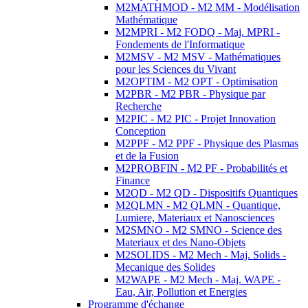
M2MATHMOD - M2 MM - Modélisation
Mathématique
M2MPRI - M2 FODQ - Maj. MPRI -
Fondements de l'Informatique
M2MSV - M2 MSV - Mathématiques
pour les Sciences du Vivant
M2OPTIM - M2 OPT - Optimisation
M2PBR - M2 PBR - Physique par
Recherche
M2PIC - M2 PIC - Projet Innovation
Conception
M2PPF - M2 PPF - Physique des Plasmas
et de la Fusion
M2PROBFIN - M2 PF - Probabilités et
Finance
M2QD - M2 QD - Dispositifs Quantiques
M2QLMN - M2 QLMN - Quantique,
Lumiere, Materiaux et Nanosciences
M2SMNO - M2 SMNO - Science des
Materiaux et des Nano-Objets
M2SOLIDS - M2 Mech - Maj. Solids -
Mecanique des Solides
M2WAPE - M2 Mech - Maj. WAPE -
Eau, Air, Pollution et Energies
Programme d'échange