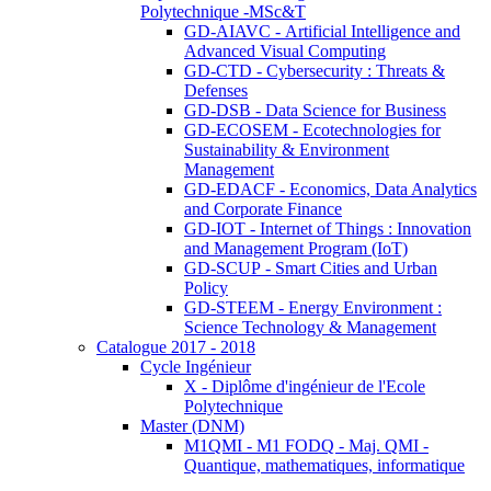
Polytechnique -MSc&T
GD-AIAVC - Artificial Intelligence and
Advanced Visual Computing
GD-CTD - Cybersecurity : Threats &
Defenses
GD-DSB - Data Science for Business
GD-ECOSEM - Ecotechnologies for
Sustainability & Environment
Management
GD-EDACF - Economics, Data Analytics
and Corporate Finance
GD-IOT - Internet of Things : Innovation
and Management Program (IoT)
GD-SCUP - Smart Cities and Urban
Policy
GD-STEEM - Energy Environment :
Science Technology & Management
Catalogue 2017 - 2018
Cycle Ingénieur
X - Diplôme d'ingénieur de l'Ecole
Polytechnique
Master (DNM)
M1QMI - M1 FODQ - Maj. QMI -
Quantique, mathematiques, informatique