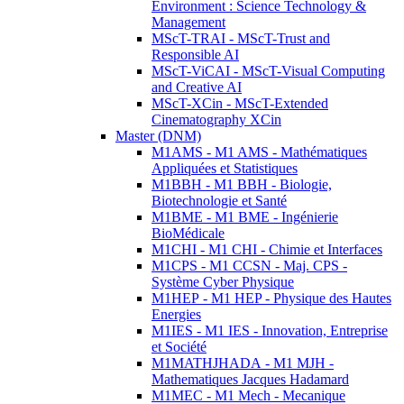
Environment : Science Technology &
Management
MScT-TRAI - MScT-Trust and
Responsible AI
MScT-ViCAI - MScT-Visual Computing
and Creative AI
MScT-XCin - MScT-Extended
Cinematography XCin
Master (DNM)
M1AMS - M1 AMS - Mathématiques
Appliquées et Statistiques
M1BBH - M1 BBH - Biologie,
Biotechnologie et Santé
M1BME - M1 BME - Ingénierie
BioMédicale
M1CHI - M1 CHI - Chimie et Interfaces
M1CPS - M1 CCSN - Maj. CPS -
Système Cyber Physique
M1HEP - M1 HEP - Physique des Hautes
Energies
M1IES - M1 IES - Innovation, Entreprise
et Société
M1MATHJHADA - M1 MJH -
Mathematiques Jacques Hadamard
M1MEC - M1 Mech - Mecanique