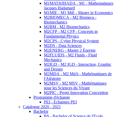
M1MATHJHADA - M1 - Mathematiques
Jacques Hadamard
M1MIE - M1 MiE - Master in Economics
M2BIOMECA - M2 Biomeca -
Biomechanics
M2BM - M2 Biomechanics
M2CFP - M2 CFP - Concepts in
Fundamental Physics
M2CPS - Cyber Physical System
M2DS - Data Sciences
M2ENERG - Master 2 Énergie
M2FLUIDS - M2 Fluids - Fluid
Mechanics
M2IGD - M2 IGD - Interaction, Graphic
and Design
M2MDA - M2 MdA - Mathématiques de
l'Aléatoire
M2MSV - M2 MSV - Mathématiques
pour les Sciences du Vivant
M2PIC - Projet Innovation Conception
Programme d'échange
PEI - Echanges PEI
Catalogue 2020 - 2021
Bachelor
BS - Bachelor of Science de l'Ecole