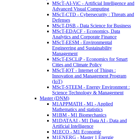
MScT-AI-ViC - Artificial Intelligence and
Advanced Visual Computing
MScT-CTD - Cybersecurity : Threats and
Defenses
MScT-DSB - Data Science for Business
MScT-EDACF - Economics, Data
Analytics and Corporate Finance
MScT-EESM - Environmental
Engineering and Sustainability
Management
MScT-ESCLiP - Economics for Smart
Cities and Climate Policy
MScT-IOT - Internet of Things :
Innovation and Management Program
(IoT)
MScT-STEEM - Energy Environment :
Science Technology & Management
Master (DNM)
M1APPMATH - M1 - Applied
Mathematics and statistics
M1BM - M1 Biomechanics
M1DATAAI - M1 Data AI - Data and
Artificial Intelligence
M1ECO - M1 Economie
M1ENERG - Master 1 Énergie