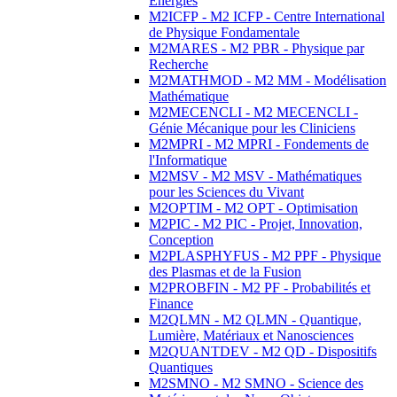
Energies
M2ICFP - M2 ICFP - Centre International
de Physique Fondamentale
M2MARES - M2 PBR - Physique par
Recherche
M2MATHMOD - M2 MM - Modélisation
Mathématique
M2MECENCLI - M2 MECENCLI -
Génie Mécanique pour les Cliniciens
M2MPRI - M2 MPRI - Fondements de
l'Informatique
M2MSV - M2 MSV - Mathématiques
pour les Sciences du Vivant
M2OPTIM - M2 OPT - Optimisation
M2PIC - M2 PIC - Projet, Innovation,
Conception
M2PLASPHYFUS - M2 PPF - Physique
des Plasmas et de la Fusion
M2PROBFIN - M2 PF - Probabilités et
Finance
M2QLMN - M2 QLMN - Quantique,
Lumière, Matériaux et Nanosciences
M2QUANTDEV - M2 QD - Dispositifs
Quantiques
M2SMNO - M2 SMNO - Science des