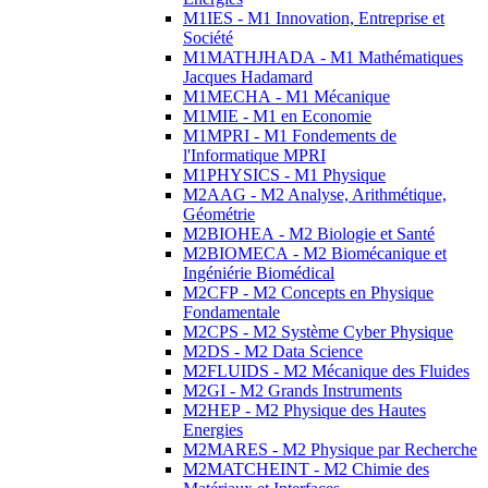
M1IES - M1 Innovation, Entreprise et
Société
M1MATHJHADA - M1 Mathématiques
Jacques Hadamard
M1MECHA - M1 Mécanique
M1MIE - M1 en Economie
M1MPRI - M1 Fondements de
l'Informatique MPRI
M1PHYSICS - M1 Physique
M2AAG - M2 Analyse, Arithmétique,
Géométrie
M2BIOHEA - M2 Biologie et Santé
M2BIOMECA - M2 Biomécanique et
Ingéniérie Biomédical
M2CFP - M2 Concepts en Physique
Fondamentale
M2CPS - M2 Système Cyber Physique
M2DS - M2 Data Science
M2FLUIDS - M2 Mécanique des Fluides
M2GI - M2 Grands Instruments
M2HEP - M2 Physique des Hautes
Energies
M2MARES - M2 Physique par Recherche
M2MATCHEINT - M2 Chimie des