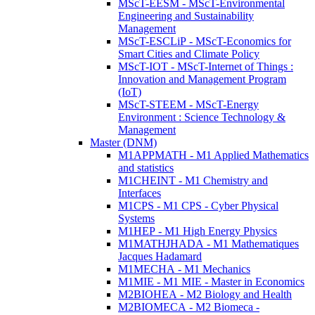
MScT-EESM - MScT-Environmental
Engineering and Sustainability
Management
MScT-ESCLiP - MScT-Economics for
Smart Cities and Climate Policy
MScT-IOT - MScT-Internet of Things :
Innovation and Management Program
(IoT)
MScT-STEEM - MScT-Energy
Environment : Science Technology &
Management
Master (DNM)
M1APPMATH - M1 Applied Mathematics
and statistics
M1CHEINT - M1 Chemistry and
Interfaces
M1CPS - M1 CPS - Cyber Physical
Systems
M1HEP - M1 High Energy Physics
M1MATHJHADA - M1 Mathematiques
Jacques Hadamard
M1MECHA - M1 Mechanics
M1MIE - M1 MIE - Master in Economics
M2BIOHEA - M2 Biology and Health
M2BIOMECA - M2 Biomeca -