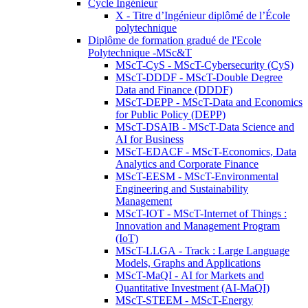
Cycle Ingénieur
X - Titre d’Ingénieur diplômé de l’École
polytechnique
Diplôme de formation gradué de l'Ecole
Polytechnique -MSc&T
MScT-CyS - MScT-Cybersecurity (CyS)
MScT-DDDF - MScT-Double Degree
Data and Finance (DDDF)
MScT-DEPP - MScT-Data and Economics
for Public Policy (DEPP)
MScT-DSAIB - MScT-Data Science and
AI for Business
MScT-EDACF - MScT-Economics, Data
Analytics and Corporate Finance
MScT-EESM - MScT-Environmental
Engineering and Sustainability
Management
MScT-IOT - MScT-Internet of Things :
Innovation and Management Program
(IoT)
MScT-LLGA - Track : Large Language
Models, Graphs and Applications
MScT-MaQI - AI for Markets and
Quantitative Investment (AI-MaQI)
MScT-STEEM - MScT-Energy