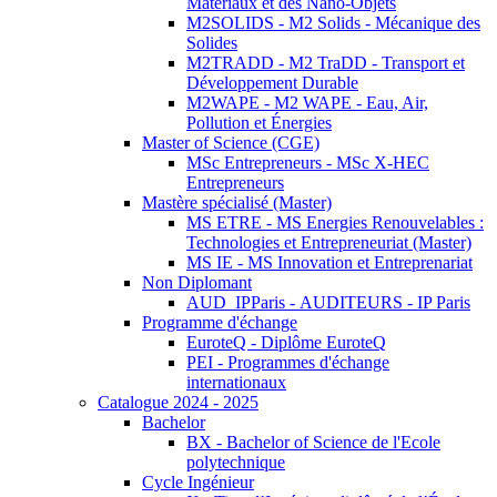
Matériaux et des Nano-Objets
M2SOLIDS - M2 Solids - Mécanique des
Solides
M2TRADD - M2 TraDD - Transport et
Développement Durable
M2WAPE - M2 WAPE - Eau, Air,
Pollution et Énergies
Master of Science (CGE)
MSc Entrepreneurs - MSc X-HEC
Entrepreneurs
Mastère spécialisé (Master)
MS ETRE - MS Energies Renouvelables :
Technologies et Entrepreneuriat (Master)
MS IE - MS Innovation et Entreprenariat
Non Diplomant
AUD_IPParis - AUDITEURS - IP Paris
Programme d'échange
EuroteQ - Diplôme EuroteQ
PEI - Programmes d'échange
internationaux
Catalogue 2024 - 2025
Bachelor
BX - Bachelor of Science de l'Ecole
polytechnique
Cycle Ingénieur