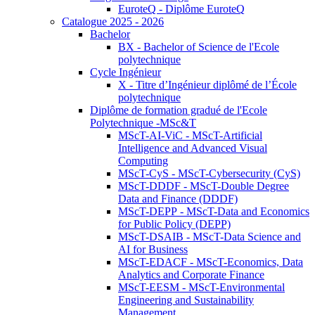
EuroteQ - Diplôme EuroteQ
Catalogue 2025 - 2026
Bachelor
BX - Bachelor of Science de l'Ecole
polytechnique
Cycle Ingénieur
X - Titre d’Ingénieur diplômé de l’École
polytechnique
Diplôme de formation gradué de l'Ecole
Polytechnique -MSc&T
MScT-AI-ViC - MScT-Artificial
Intelligence and Advanced Visual
Computing
MScT-CyS - MScT-Cybersecurity (CyS)
MScT-DDDF - MScT-Double Degree
Data and Finance (DDDF)
MScT-DEPP - MScT-Data and Economics
for Public Policy (DEPP)
MScT-DSAIB - MScT-Data Science and
AI for Business
MScT-EDACF - MScT-Economics, Data
Analytics and Corporate Finance
MScT-EESM - MScT-Environmental
Engineering and Sustainability
Management