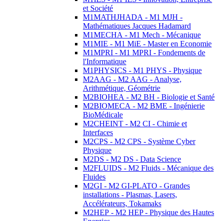
et Société
M1MATHJHADA - M1 MJH -
Mathématiques Jacques Hadamard
M1MECHA - M1 Mech - Mécanique
M1MIE - M1 MiE - Master en Economie
M1MPRI - M1 MPRI - Fondements de
l'Informatique
M1PHYSICS - M1 PHYS - Physique
M2AAG - M2 AAG - Analyse,
Arithmétique, Géométrie
M2BIOHEA - M2 BH - Biologie et Santé
M2BIOMECA - M2 BME - Ingénierie
BioMédicale
M2CHEINT - M2 CI - Chimie et
Interfaces
M2CPS - M2 CPS - Système Cyber
Physique
M2DS - M2 DS - Data Science
M2FLUIDS - M2 Fluids - Mécanique des
Fluides
M2GI - M2 GI-PLATO - Grandes
installations - Plasmas, Lasers,
Accélérateurs, Tokamaks
M2HEP - M2 HEP - Physique des Hautes