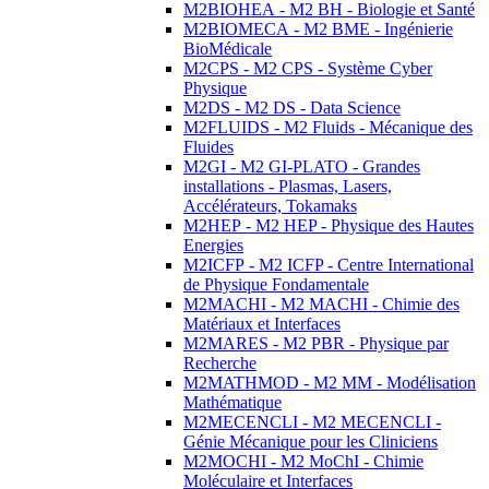
M2BIOHEA - M2 BH - Biologie et Santé
M2BIOMECA - M2 BME - Ingénierie
BioMédicale
M2CPS - M2 CPS - Système Cyber
Physique
M2DS - M2 DS - Data Science
M2FLUIDS - M2 Fluids - Mécanique des
Fluides
M2GI - M2 GI-PLATO - Grandes
installations - Plasmas, Lasers,
Accélérateurs, Tokamaks
M2HEP - M2 HEP - Physique des Hautes
Energies
M2ICFP - M2 ICFP - Centre International
de Physique Fondamentale
M2MACHI - M2 MACHI - Chimie des
Matériaux et Interfaces
M2MARES - M2 PBR - Physique par
Recherche
M2MATHMOD - M2 MM - Modélisation
Mathématique
M2MECENCLI - M2 MECENCLI -
Génie Mécanique pour les Cliniciens
M2MOCHI - M2 MoChI - Chimie
Moléculaire et Interfaces