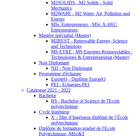
M2SOLIDS - M2 Solids - Solid
Mechanics
M2WAPE - M2 Water, Air, Pollution and
Energy
MSc Entrepreneurs - MSc X-HEC
Entrepreneurs
Mastère spécialisé (Master)
M2REST - Renewable Energy, Science
and Technology
MS ETRE - MS Energies Renouvelables :
Technologies & Entrepreneuriat (Master)
Non Diplomant
ND - Non Diplomant
Programme d'échange
EuroteQ - Diplôme EuroteQ
PEI - Echanges PEI
Catalogue 2021 - 2022
Bachelor
BS - Bachelor of Science de l'Ecole
polytechnique
Cycle Ingénieur
X - Titre d’Ingénieur diplômé de l’École
polytechnique
Diplôme de formation gradué de l'Ecole
Polytechnique -MSc&T