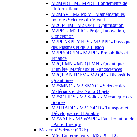
M2MPRI - M2 MPRI - Fondements de
l'Informatique
M2MSV - M2 MSV - Mathématiques
pour les Sciences du Vivant
M2OPTIM - M2 OPT - Optimisation
M2PIC - M2 PIC - Projet, Innovation,
Conception
M2PLASPHYFUS - M2 PPF - Physique
des Plasmas et de la Fusion
M2PROBFIN - M2 PF - Probabilités et
Finance
M2QLMN - M2 QLMN - Quantique,
Lumière, Matériaux et Nanosciences
M2QUANTDEV - M2 QD - Dispositifs
Quantiques
M2SMNO - M2 SMNO - Science des
Matériaux et des Nano-Objets
M2SOLIDS - M2 Solids - Mécanique des
Solides
M2TRADD - M2 TraDD - Transport et
Développement Durable
M2WAPE - M2 WAPE - Eau, Pollution de
l'Air et Energie
Master of Science (CGE)
MSc Entrepreneurs - MSc X-HEC