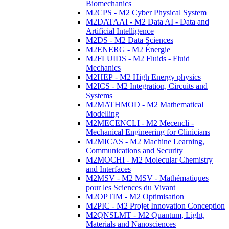
Biomechanics
M2CPS - M2 Cyber Physical System
M2DATAAI - M2 Data AI - Data and
Artificial Intelligence
M2DS - M2 Data Sciences
M2ENERG - M2 Énergie
M2FLUIDS - M2 Fluids - Fluid
Mechanics
M2HEP - M2 High Energy physics
M2ICS - M2 Integration, Circuits and
Systems
M2MATHMOD - M2 Mathematical
Modelling
M2MECENCLI - M2 Mecencli -
Mechanical Engineering for Clinicians
M2MICAS - M2 Machine Learning,
Communications and Security
M2MOCHI - M2 Molecular Chemistry
and Interfaces
M2MSV - M2 MSV - Mathématiques
pour les Sciences du Vivant
M2OPTIM - M2 Optimisation
M2PIC - M2 Projet Innovation Conception
M2QNSLMT - M2 Quantum, Light,
Materials and Nanosciences