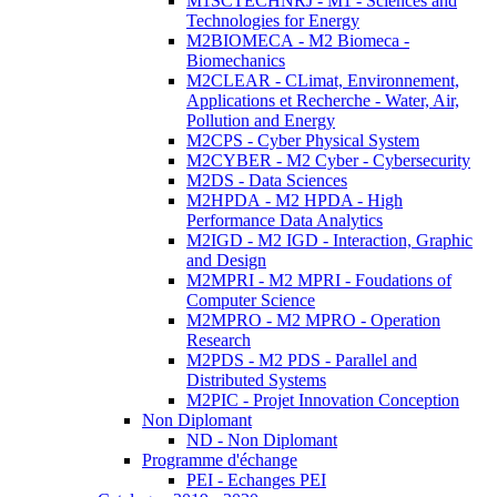
M1SCTECHNRJ - M1 - Sciences and
Technologies for Energy
M2BIOMECA - M2 Biomeca -
Biomechanics
M2CLEAR - CLimat, Environnement,
Applications et Recherche - Water, Air,
Pollution and Energy
M2CPS - Cyber Physical System
M2CYBER - M2 Cyber - Cybersecurity
M2DS - Data Sciences
M2HPDA - M2 HPDA - High
Performance Data Analytics
M2IGD - M2 IGD - Interaction, Graphic
and Design
M2MPRI - M2 MPRI - Foudations of
Computer Science
M2MPRO - M2 MPRO - Operation
Research
M2PDS - M2 PDS - Parallel and
Distributed Systems
M2PIC - Projet Innovation Conception
Non Diplomant
ND - Non Diplomant
Programme d'échange
PEI - Echanges PEI