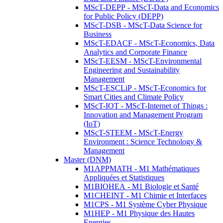
MScT-DEPP - MScT-Data and Economics
for Public Policy (DEPP)
MScT-DSB - MScT-Data Science for
Business
MScT-EDACF - MScT-Economics, Data
Analytics and Corporate Finance
MScT-EESM - MScT-Environmental
Engineering and Sustainability
Management
MScT-ESCLiP - MScT-Economics for
Smart Cities and Climate Policy
MScT-IOT - MScT-Internet of Things :
Innovation and Management Program
(IoT)
MScT-STEEM - MScT-Energy
Environment : Science Technology &
Management
Master (DNM)
M1APPMATH - M1 Mathématiques
Appliquées et Statistiques
M1BIOHEA - M1 Biologie et Santé
M1CHEINT - M1 Chimie et Interfaces
M1CPS - M1 Système Cyber Physique
M1HEP - M1 Physique des Hautes
Energies