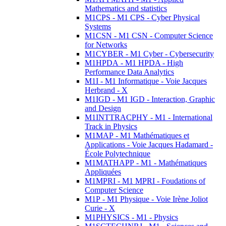
Mathematics and statistics
M1CPS - M1 CPS - Cyber Physical
Systems
M1CSN - M1 CSN - Computer Science
for Networks
M1CYBER - M1 Cyber - Cybersecurity
M1HPDA - M1 HPDA - High
Performance Data Analytics
M1I - M1 Informatique - Voie Jacques
Herbrand - X
M1IGD - M1 IGD - Interaction, Graphic
and Design
M1INTTRACPHY - M1 - International
Track in Physics
M1MAP - M1 Mathématiques et
Applications - Voie Jacques Hadamard -
École Polytechnique
M1MATHAPP - M1 - Mathématiques
Appliquées
M1MPRI - M1 MPRI - Foudations of
Computer Science
M1P - M1 Physique - Voie Irène Joliot
Curie - X
M1PHYSICS - M1 - Physics