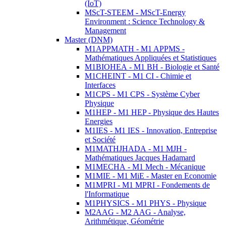
(IoT)
MScT-STEEM - MScT-Energy
Environment : Science Technology &
Management
Master (DNM)
M1APPMATH - M1 APPMS -
Mathématiques Appliquées et Statistiques
M1BIOHEA - M1 BH - Biologie et Santé
M1CHEINT - M1 CI - Chimie et
Interfaces
M1CPS - M1 CPS - Système Cyber
Physique
M1HEP - M1 HEP - Physique des Hautes
Energies
M1IES - M1 IES - Innovation, Entreprise
et Société
M1MATHJHADA - M1 MJH -
Mathématiques Jacques Hadamard
M1MECHA - M1 Mech - Mécanique
M1MIE - M1 MiE - Master en Economie
M1MPRI - M1 MPRI - Fondements de
l'Informatique
M1PHYSICS - M1 PHYS - Physique
M2AAG - M2 AAG - Analyse,
Arithmétique, Géométrie