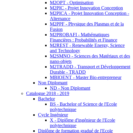
M2OPT - Optimisation
M2PIC - Projet Innovation Conception
M2PICA - Projet Innovation Conception -
Alternance
M2PPF - Physique des Plasmas et de la
Fusion
M2PROBAFI - Mathématiques
Financières : Probabilités et Finance
M2REST - Renewable Energy, Science
and Technology
M2SMNO - Sciences des Matériaux et des
nano-objets
M2TRADD - Transport et Développement
Durable - TRADD
MBIOENT - Master Bio-entrepreneur
Non Diplomant
ND - Non Diplomant
Catalogue 2018 - 2019
Bachelor
BS - Bachelor of Science de l'Ecole
polytechnique
Cycle Ingénieur
X - Diplôme d'ingénieur de l'Ecole
polytechnique
Diplôme de formation gradué de l'Ecole