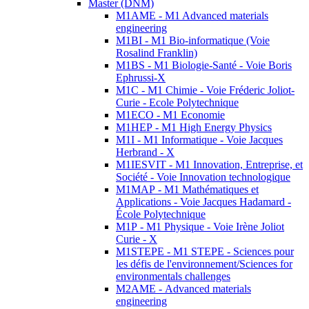
Master (DNM)
M1AME - M1 Advanced materials
engineering
M1BI - M1 Bio-informatique (Voie
Rosalind Franklin)
M1BS - M1 Biologie-Santé - Voie Boris
Ephrussi-X
M1C - M1 Chimie - Voie Fréderic Joliot-
Curie - Ecole Polytechnique
M1ECO - M1 Economie
M1HEP - M1 High Energy Physics
M1I - M1 Informatique - Voie Jacques
Herbrand - X
M1IESVIT - M1 Innovation, Entreprise, et
Société - Voie Innovation technologique
M1MAP - M1 Mathématiques et
Applications - Voie Jacques Hadamard -
École Polytechnique
M1P - M1 Physique - Voie Irène Joliot
Curie - X
M1STEPE - M1 STEPE - Sciences pour
les défis de l'environnement/Sciences for
environmentals challenges
M2AME - Advanced materials
engineering