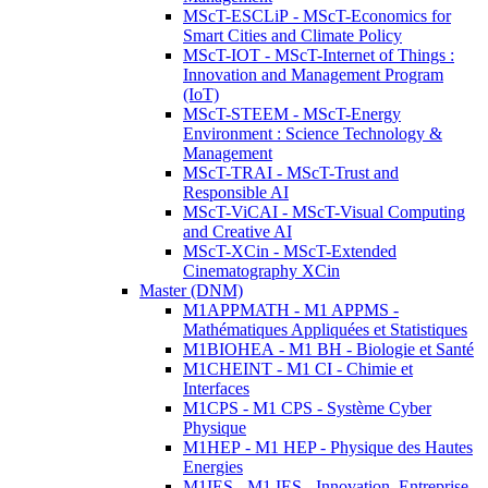
MScT-ESCLiP - MScT-Economics for
Smart Cities and Climate Policy
MScT-IOT - MScT-Internet of Things :
Innovation and Management Program
(IoT)
MScT-STEEM - MScT-Energy
Environment : Science Technology &
Management
MScT-TRAI - MScT-Trust and
Responsible AI
MScT-ViCAI - MScT-Visual Computing
and Creative AI
MScT-XCin - MScT-Extended
Cinematography XCin
Master (DNM)
M1APPMATH - M1 APPMS -
Mathématiques Appliquées et Statistiques
M1BIOHEA - M1 BH - Biologie et Santé
M1CHEINT - M1 CI - Chimie et
Interfaces
M1CPS - M1 CPS - Système Cyber
Physique
M1HEP - M1 HEP - Physique des Hautes
Energies
M1IES - M1 IES - Innovation, Entreprise