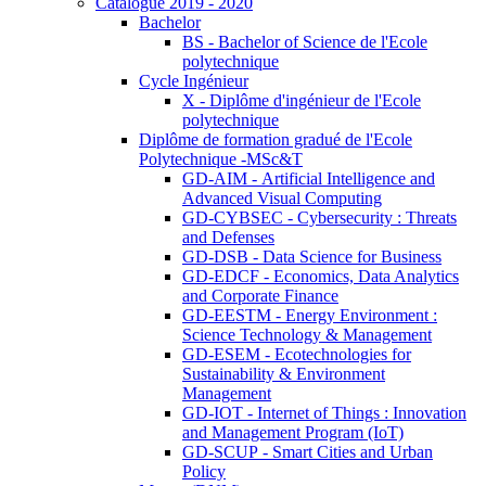
Catalogue 2019 - 2020
Bachelor
BS - Bachelor of Science de l'Ecole
polytechnique
Cycle Ingénieur
X - Diplôme d'ingénieur de l'Ecole
polytechnique
Diplôme de formation gradué de l'Ecole
Polytechnique -MSc&T
GD-AIM - Artificial Intelligence and
Advanced Visual Computing
GD-CYBSEC - Cybersecurity : Threats
and Defenses
GD-DSB - Data Science for Business
GD-EDCF - Economics, Data Analytics
and Corporate Finance
GD-EESTM - Energy Environment :
Science Technology & Management
GD-ESEM - Ecotechnologies for
Sustainability & Environment
Management
GD-IOT - Internet of Things : Innovation
and Management Program (IoT)
GD-SCUP - Smart Cities and Urban
Policy