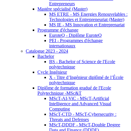
Entrepreneurs
Mastère spécialisé (Master)
MS ETRE - MS Energies Renouvelables :
Technologies et Entrepreneuriat (Master)
MS IE - MS Innovation et Entreprenariat
Programme d'échange
EuroteQ - Diplôme EuroteQ
PEI - Programmes d'échange
internationaux
Catalogue 2023 - 2024
Bachelor
BS - Bachelor of Science de l'Ecole
polytechnique
Cycle Ingénieur
X - Titre d’Ingénieur diplômé de l’École
polytechnique
Diplôme de formation gradué de l'Ecole
Polytechnique -MSc&T
MScT-AI-ViC - MScT-Artificial
Intelligence and Advanced Visual
Computing
MScT-CTD - MScT-Cybersecurity :
Threats and Defenses
MScT-DDDF - MScT-Double Degree
Data and Finance (DDDF)