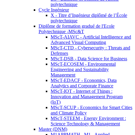
polytechnique
Cycle Ingénieur
X - Titre d’Ingénieur diplômé de l’École
polytechnique
Diplôme de formation gradué de l'Ecole
Polytechnique -MSc&T
MScT-AIAVC - Artificial Intelligence and
Advanced Visual Computing
MScT-CTD - Cybersecurity : Threats and
Defenses
MScT-DSB - Data Science for Business
MScT-ECOSEM - Environmental
Engineering and Sustainability
Management
MScT-EDACF - Economics, Data
Analytics and Corporate Finance
MScT-IOT - Internet of Things :
Innovation and Management Program
(IoT)
MScT-SCUP - Economics for Smart Cities
and Climate Policy
MScT-STEEM - Energy Environment :
Science Technology & Management
Master (DNM)
M1APPMATH - M1 - Applied