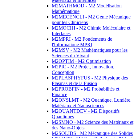
Matériaux et Interfaces
M2MATHMOD - M2 Modélisation
Mathématique
M2MECENCLI - M2 Génie Mécanique
pour les Cliniciens
M2MOCHI - M2 Chimie Moléculaire et
Interfaces
M2MPRI - M2 Fondements de
l'Informatique MPRI
M2MSV - M2 Mathématiques pour les
Sciences du Vivant
M2OPTIM - M2 Optimisation
M2PIC - M2 Projet, Innovation,
Conception
M2PLASPHYFUS - M2 Physique des
Plasmas et de la Fusion
M2PROBFIN - M2 Probabilités et
Finance
M2QNSLMT - M2 Quantique, Lumière,
Matériaux et Nanosciences
M2QUANTDEV - M2 Dispositifs
Quantiques
M2SMNO - M2 Science des Matériaux et
des Nano-Objets
M2SOLIDS - M2 Mécanique des Solides