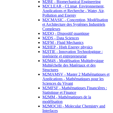
M2BE - Biomechanical Engineering
M2CLEAR - CLimat, Environnement,
Applications et Recherche - Water, Air,
Pollution and Energy
M2CMASIC - Conception, Modélisation
et Architecture des Systèmes Industriels
Complexes
M2DQ - Dispositif quantique
M2DS - Data Sciences
M2FM - Fluid Mechanics
M2HEP - High Energy physics
M2ITIE - Innovation Technologique :
ingénierie et entrepreneuriat
M2M4S - Modélisation Multiphysique
Multiéchelle des Matériaux et des
Structures
M2MAMSV - Master 2 Mathématiques et
Applications - Mathématiques pour les
Sciences du Vivant
M2MFSF - Mathématiques Financières :
Statistique et Finance
M2MM - Mathématiques de la
modélisation
M2MOCHI - Molecular Chemistry and
Interfaces