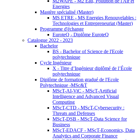
M2WAPE - M2 Eau, Pollution de l'Air et
Energies
Mastère spécialisé (Master)
MS ETRE - MS Energies Renouvelables :
Technologies et Entrepreneuriat (Master)
Programme d'échange
EuroteQ - Diplôme EuroteQ
Catalogue 2022 - 2023
Bachelor
BS - Bachelor of Science de l'Ecole
polytechnique
Cycle Ingénieur
X - Titre d’Ingénieur diplômé de l’École
polytechnique
Diplôme de formation gradué de l'Ecole
Polytechnique -MSc&T
MScT-AI-ViC - MScT-Artificial
Intelligence and Advanced Visual
Computing
MScT-CTD - MScT-Cybersecurity :
Threats and Defenses
MScT-DSB - MScT-Data Science for
Business
MScT-EDACF - MScT-Economics, Data
Analytics and Corporate Finance