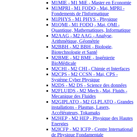
M1MIE - M1 MiE - Master en Economie
M1MPRI - M1 FODQ - Maj. MPRI -
Fondements de l'Informatique
M1PHYS - M1 PHYS - Physique
M1QMI - M1 FODQ - Maj. QMI -
Quantique, Mathematiques, Informatique
M2AAG - M2 AAG - Analyse,
Arithmétique, Géométrie
M2BBH - M2 BBH - Biologie,
Biotechnologie et Santé
M2BME - M2 BME - Ingénierie
BioMédicale
M2CHI - M2 CHI - Chimie et Interfaces
M2CPS - M2 CCSN - Maj. CPS -
Système Cyber Physique
M2DS - M2 DS - Science des données
M2FLUIDS - M2 Mech - Maj. Fluids -
Mecanique des Fluides
M2GIPLATO - M2 GI-PLATO - Grandes
installations - Plasmas, Lasers,
Accélérateurs, Tokamaks
M2HEP - M2 HEP - Physique des Hautes
Energies
M2ICFP - M2 ICFP - Centre International
de Physique Fondamentale