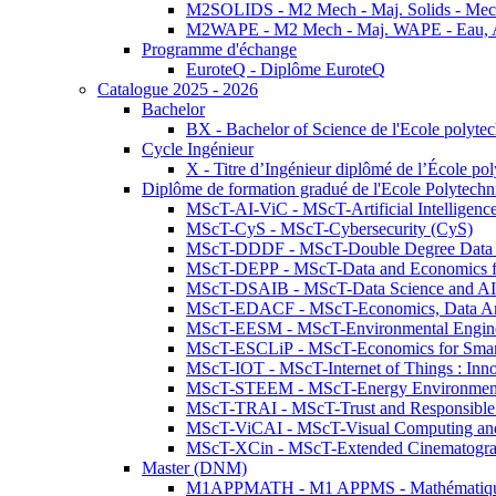
M2SOLIDS - M2 Mech - Maj. Solids - Meca
M2WAPE - M2 Mech - Maj. WAPE - Eau, Air
Programme d'échange
EuroteQ - Diplôme EuroteQ
Catalogue 2025 - 2026
Bachelor
BX - Bachelor of Science de l'Ecole polyte
Cycle Ingénieur
X - Titre d’Ingénieur diplômé de l’École po
Diplôme de formation gradué de l'Ecole Polytec
MScT-AI-ViC - MScT-Artificial Intelligen
MScT-CyS - MScT-Cybersecurity (CyS)
MScT-DDDF - MScT-Double Degree Data 
MScT-DEPP - MScT-Data and Economics fo
MScT-DSAIB - MScT-Data Science and AI 
MScT-EDACF - MScT-Economics, Data Anal
MScT-EESM - MScT-Environmental Enginee
MScT-ESCLiP - MScT-Economics for Smart 
MScT-IOT - MScT-Internet of Things : Inn
MScT-STEEM - MScT-Energy Environment 
MScT-TRAI - MScT-Trust and Responsible
MScT-ViCAI - MScT-Visual Computing and
MScT-XCin - MScT-Extended Cinematogr
Master (DNM)
M1APPMATH - M1 APPMS - Mathématiques A