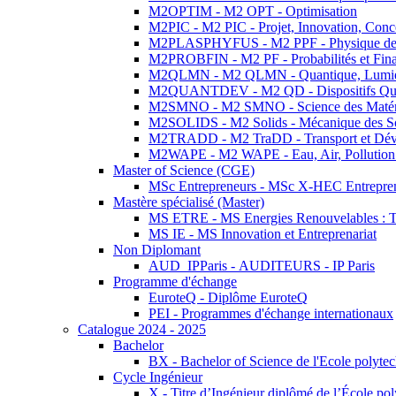
M2OPTIM - M2 OPT - Optimisation
M2PIC - M2 PIC - Projet, Innovation, Conc
M2PLASPHYFUS - M2 PPF - Physique des P
M2PROBFIN - M2 PF - Probabilités et Fin
M2QLMN - M2 QLMN - Quantique, Lumière
M2QUANTDEV - M2 QD - Dispositifs Qua
M2SMNO - M2 SMNO - Science des Matéri
M2SOLIDS - M2 Solids - Mécanique des So
M2TRADD - M2 TraDD - Transport et Dév
M2WAPE - M2 WAPE - Eau, Air, Pollution 
Master of Science (CGE)
MSc Entrepreneurs - MSc X-HEC Entrepre
Mastère spécialisé (Master)
MS ETRE - MS Energies Renouvelables : Tec
MS IE - MS Innovation et Entreprenariat
Non Diplomant
AUD_IPParis - AUDITEURS - IP Paris
Programme d'échange
EuroteQ - Diplôme EuroteQ
PEI - Programmes d'échange internationaux
Catalogue 2024 - 2025
Bachelor
BX - Bachelor of Science de l'Ecole polyte
Cycle Ingénieur
X - Titre d’Ingénieur diplômé de l’École po