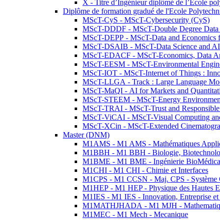
X - Titre d’Ingénieur diplômé de l’École po
Diplôme de formation gradué de l'Ecole Polytec
MScT-CyS - MScT-Cybersecurity (CyS)
MScT-DDDF - MScT-Double Degree Data 
MScT-DEPP - MScT-Data and Economics fo
MScT-DSAIB - MScT-Data Science and AI 
MScT-EDACF - MScT-Economics, Data Anal
MScT-EESM - MScT-Environmental Enginee
MScT-IOT - MScT-Internet of Things : Inn
MScT-LLGA - Track : Large Language Mode
MScT-MaQI - AI for Markets and Quantitat
MScT-STEEM - MScT-Energy Environment 
MScT-TRAI - MScT-Trust and Responsible
MScT-ViCAI - MScT-Visual Computing and
MScT-XCin - MScT-Extended Cinematogr
Master (DNM)
M1AMS - M1 AMS - Mathématiques Appliqué
M1BBH - M1 BBH - Biologie, Biotechnolog
M1BME - M1 BME - Ingénierie BioMédica
M1CHI - M1 CHI - Chimie et Interfaces
M1CPS - M1 CCSN - Maj. CPS - Système 
M1HEP - M1 HEP - Physique des Hautes E
M1IES - M1 IES - Innovation, Entreprise et
M1MATHJHADA - M1 MJH - Mathematiqu
M1MEC - M1 Mech - Mecanique