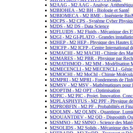
M2AAG - M2 AAG - Analyse, Arithmétique
M2BIOHEA - M2 BH - Biologie et Santé
M2BIOMECA - M2 BME - Ingénierie BioM
M2CPS - M2 CPS - Système Cyber Physiq
M2DS - M2 DS - Data Science
M2FLUIDS - M2 Fluids - Mécanique des Fl
M2GI - M2 GI-PLATO - Grandes installation
M2HEP - M2 HEP - Physique des Hautes E
M2ICFP - M2 ICFP - Centre International 
M2MACHI - M2 MACHI - Chimie des Matéri
M2MARES - M2 PBR - Physique par Rech
M2MATHMOD - M2 MM - Modélisation M
M2MECENCLI - M2 MECENCLI - Génie Méc
M2MOCHI - M2 MoChI - Chimie Moléculaire
M2MPRI - M2 MPRI - Fondements de l'Inf
M2MSV - M2 MSV - Mathématiques pour le
M2OPTIM - M2 OPT - Optimisation
M2PIC - M2 PIC - Projet, Innovation, Conc
M2PLASPHYFUS - M2 PPF - Physique des P
M2PROBFIN - M2 PF - Probabilités et Fin
M2QLMN - M2 QLMN - Quantique, Lumière
M2QUANTDEV - M2 QD - Dispositifs Qua
M2SMNO - M2 SMNO - Science des Matéri
M2SOLIDS - M2 Solids - Mécanique des So