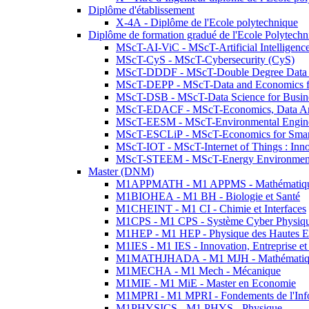
Diplôme d'établissement
X-4A - Diplôme de l'Ecole polytechnique
Diplôme de formation gradué de l'Ecole Polytec
MScT-AI-ViC - MScT-Artificial Intelligen
MScT-CyS - MScT-Cybersecurity (CyS)
MScT-DDDF - MScT-Double Degree Data 
MScT-DEPP - MScT-Data and Economics fo
MScT-DSB - MScT-Data Science for Busin
MScT-EDACF - MScT-Economics, Data Anal
MScT-EESM - MScT-Environmental Enginee
MScT-ESCLiP - MScT-Economics for Smart 
MScT-IOT - MScT-Internet of Things : Inn
MScT-STEEM - MScT-Energy Environment 
Master (DNM)
M1APPMATH - M1 APPMS - Mathématiques A
M1BIOHEA - M1 BH - Biologie et Santé
M1CHEINT - M1 CI - Chimie et Interfaces
M1CPS - M1 CPS - Système Cyber Physiq
M1HEP - M1 HEP - Physique des Hautes E
M1IES - M1 IES - Innovation, Entreprise et
M1MATHJHADA - M1 MJH - Mathématiqu
M1MECHA - M1 Mech - Mécanique
M1MIE - M1 MiE - Master en Economie
M1MPRI - M1 MPRI - Fondements de l'Inf
M1PHYSICS - M1 PHYS - Physique