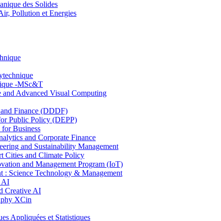
nique des Solides
, Pollution et Energies
chnique
lytechnique
hnique -MSc&T
ce and Advanced Visual Computing
and Finance (DDDF)
r Public Policy (DEPP)
for Business
ytics and Corporate Finance
ring and Sustainability Management
Cities and Climate Policy
ovation and Management Program (IoT)
: Science Technology & Management
 AI
 Creative AI
aphy XCin
ppliquées et Statistiques