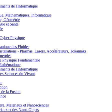
nts de l'Informatique
, Mathematiques, Informatique
, Géométrie
ie et Santé
le
Cyber Physique
nique des Fluides
lations - Plasmas, Lasers, Accélérateurs, Tokamaks
nergies
de Physique Fondamentale
athématique
nts de l'Informatique
s Sciences du Vivant
he
ption
 de la Fusion
ance
, Materiaux et Nanosciences
aux et des Nano-Objets