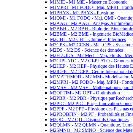
M1MIE - M1 MiE - Master en Economie
M1MPRI - M1 FODQ - Maj. MPRI - Fondeme
M1PHYS - M1 PHYS - Physique
M1QMI - M1 FODQ - Maj. QMI - Quantique
M2AAG - M2 AAG - Analyse, Arithmétique
M2BBH - M2 BBH - Biologie, Biotechnolog
M2BME - M2 BME - Ingénierie BioMédica
M2CHI - M2 CHI - Chimie et Interfaces
M2CPS - M2 CCSN - Maj. CPS - Système 
M2DS - M2 DS - Science des données
M2FLUIDS - M2 Mech - Maj. Fluids - Meca
M2GIPLATO - M2 GI-PLATO - Grandes instal
M2HEP - M2 HEP - Physique des Hautes E
M2ICFP - M2 ICFP - Centre International 
M2MATHMOD - M2 MM - Modélisation M
M2MPRI - M2 FODQ - Maj. MPRI - Fondeme
M2MSV - M2 MSV - Mathématiques pour le
M2OPTIM - M2 OPT - Optimisation
M2PBR - M2 PBR - Physique par Recherc
M2PIC - M2 PIC - Projet Innovation Conce
M2PPF - M2 PPF - Physique des Plasmas et
M2PROBFIN - M2 PF - Probabilités et Fin
M2QD - M2 QD - Dispositifs Quantiques
M2QLMN - M2 QLMN - Quantique, Lumiere
M2SMNO - M2 SMNO - Science des Materi