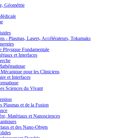
, Géométrie
édicale
ue
uides
s - Plasmas, Lasers, Accélérateurs, Tokamaks
nergies
de Physique Fondamentale
aux et Interfaces
erche
athématique
anique pour les Cliniciens
 et Interfaces
ormatique
s Sciences du Vivant
eption
lasmas et de la Fusion
ance
, Matériaux et Nanosciences
ntiques
aux et des Nano-Objets
lides