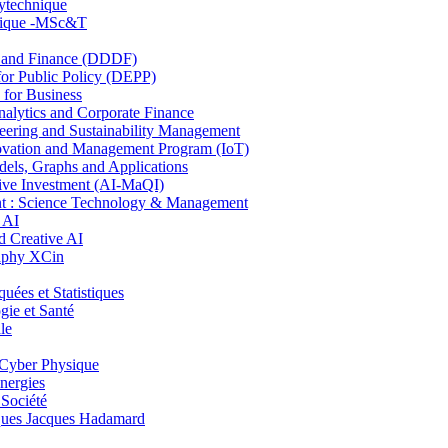
lytechnique
hnique -MSc&T
and Finance (DDDF)
r Public Policy (DEPP)
for Business
ytics and Corporate Finance
ring and Sustainability Management
ovation and Management Program (IoT)
ls, Graphs and Applications
ive Investment (AI-MaQI)
: Science Technology & Management
 AI
 Creative AI
aphy XCin
es et Statistiques
ie et Santé
le
Cyber Physique
nergies
 Société
es Jacques Hadamard