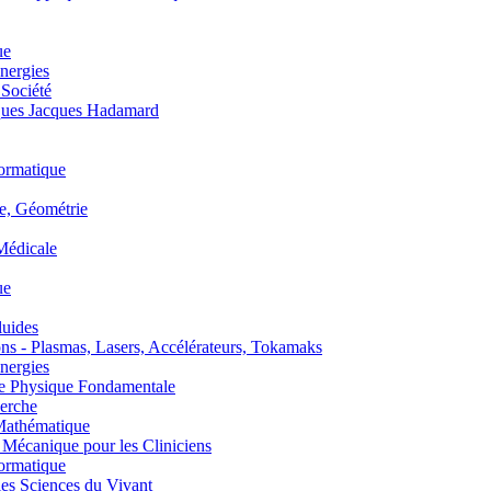
ue
nergies
 Société
es Jacques Hadamard
ormatique
, Géométrie
édicale
ue
uides
s - Plasmas, Lasers, Accélérateurs, Tokamaks
nergies
de Physique Fondamentale
erche
athématique
anique pour les Cliniciens
ormatique
s Sciences du Vivant