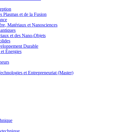
eption
lasmas et de la Fusion
ance
, Matériaux et Nanosciences
ntiques
aux et des Nano-Objets
lides
eloppement Durable
et Énergies
neurs
hnologies et Entrepreneuriat (Master)
chnique
lytechnique