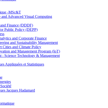
hnique -MSc&T
ce and Advanced Visual Computing
and Finance (DDDF)
r Public Policy (DEPP)
ess
ytics and Corporate Finance
ring and Sustainability Management
Cities and Climate Policy
ovation and Management Program (IoT)
: Science Technology & Management
ppliquées et Statistiques
ue
nergies
 Société
es Jacques Hadamard
ormatique