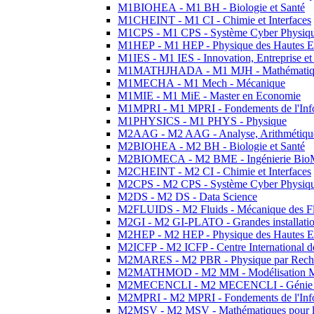
M1BIOHEA - M1 BH - Biologie et Santé
M1CHEINT - M1 CI - Chimie et Interfaces
M1CPS - M1 CPS - Système Cyber Physiq
M1HEP - M1 HEP - Physique des Hautes E
M1IES - M1 IES - Innovation, Entreprise et
M1MATHJHADA - M1 MJH - Mathématiqu
M1MECHA - M1 Mech - Mécanique
M1MIE - M1 MiE - Master en Economie
M1MPRI - M1 MPRI - Fondements de l'Inf
M1PHYSICS - M1 PHYS - Physique
M2AAG - M2 AAG - Analyse, Arithmétique
M2BIOHEA - M2 BH - Biologie et Santé
M2BIOMECA - M2 BME - Ingénierie BioM
M2CHEINT - M2 CI - Chimie et Interfaces
M2CPS - M2 CPS - Système Cyber Physiq
M2DS - M2 DS - Data Science
M2FLUIDS - M2 Fluids - Mécanique des Fl
M2GI - M2 GI-PLATO - Grandes installation
M2HEP - M2 HEP - Physique des Hautes E
M2ICFP - M2 ICFP - Centre International 
M2MARES - M2 PBR - Physique par Rech
M2MATHMOD - M2 MM - Modélisation M
M2MECENCLI - M2 MECENCLI - Génie Méc
M2MPRI - M2 MPRI - Fondements de l'Inf
M2MSV - M2 MSV - Mathématiques pour le