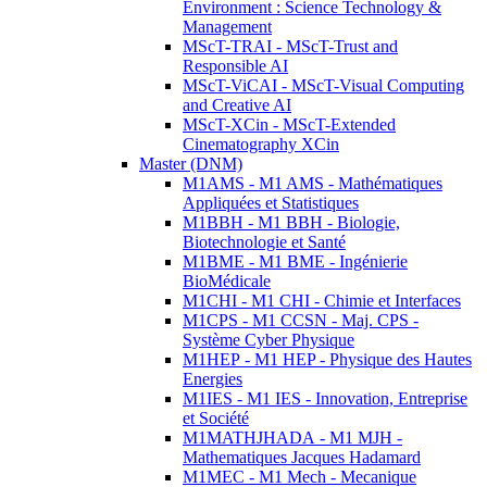
Environment : Science Technology &
Management
MScT-TRAI - MScT-Trust and
Responsible AI
MScT-ViCAI - MScT-Visual Computing
and Creative AI
MScT-XCin - MScT-Extended
Cinematography XCin
Master (DNM)
M1AMS - M1 AMS - Mathématiques
Appliquées et Statistiques
M1BBH - M1 BBH - Biologie,
Biotechnologie et Santé
M1BME - M1 BME - Ingénierie
BioMédicale
M1CHI - M1 CHI - Chimie et Interfaces
M1CPS - M1 CCSN - Maj. CPS -
Système Cyber Physique
M1HEP - M1 HEP - Physique des Hautes
Energies
M1IES - M1 IES - Innovation, Entreprise
et Société
M1MATHJHADA - M1 MJH -
Mathematiques Jacques Hadamard
M1MEC - M1 Mech - Mecanique