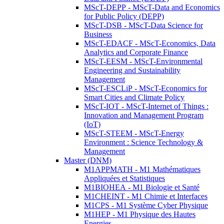
MScT-DEPP - MScT-Data and Economics
for Public Policy (DEPP)
MScT-DSB - MScT-Data Science for
Business
MScT-EDACF - MScT-Economics, Data
Analytics and Corporate Finance
MScT-EESM - MScT-Environmental
Engineering and Sustainability
Management
MScT-ESCLiP - MScT-Economics for
Smart Cities and Climate Policy
MScT-IOT - MScT-Internet of Things :
Innovation and Management Program
(IoT)
MScT-STEEM - MScT-Energy
Environment : Science Technology &
Management
Master (DNM)
M1APPMATH - M1 Mathématiques
Appliquées et Statistiques
M1BIOHEA - M1 Biologie et Santé
M1CHEINT - M1 Chimie et Interfaces
M1CPS - M1 Système Cyber Physique
M1HEP - M1 Physique des Hautes
Energies