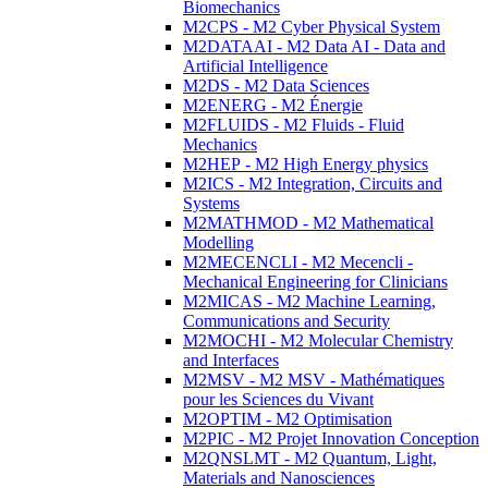
Biomechanics
M2CPS - M2 Cyber Physical System
M2DATAAI - M2 Data AI - Data and
Artificial Intelligence
M2DS - M2 Data Sciences
M2ENERG - M2 Énergie
M2FLUIDS - M2 Fluids - Fluid
Mechanics
M2HEP - M2 High Energy physics
M2ICS - M2 Integration, Circuits and
Systems
M2MATHMOD - M2 Mathematical
Modelling
M2MECENCLI - M2 Mecencli -
Mechanical Engineering for Clinicians
M2MICAS - M2 Machine Learning,
Communications and Security
M2MOCHI - M2 Molecular Chemistry
and Interfaces
M2MSV - M2 MSV - Mathématiques
pour les Sciences du Vivant
M2OPTIM - M2 Optimisation
M2PIC - M2 Projet Innovation Conception
M2QNSLMT - M2 Quantum, Light,
Materials and Nanosciences