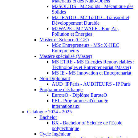
Matériaux et des Nano-Objets
M2SOLIDS - M2 Solids - Mécanique des
Solides
M2TRADD - M2 TraDD - Transport et
Développement Durable
M2WAPE - M2 WAPE - Eau, Air,
Pollution et Énergies
Master of Science (CGE)
MSc Entrepreneurs - MSc X-HEC
Entrepreneurs
Mastère spécialisé (Master)
MS ETRE - MS Energies Renouvelables :
Technologies et Entrepreneuriat (Master)
MS IE - MS Innovation et Entreprenariat
Non Diplomant
AUD_IPParis - AUDITEURS - IP Paris
Programme d'échange
EuroteQ - Diplôme EuroteQ
PEI - Programmes d'échange
internationaux
Catalogue 2024 - 2025
Bachelor
BX - Bachelor of Science de l'Ecole
polytechnique
Cycle Ingénieur