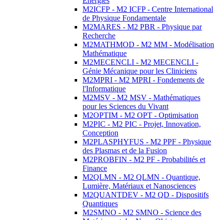
Energies
M2ICFP - M2 ICFP - Centre International
de Physique Fondamentale
M2MARES - M2 PBR - Physique par
Recherche
M2MATHMOD - M2 MM - Modélisation
Mathématique
M2MECENCLI - M2 MECENCLI -
Génie Mécanique pour les Cliniciens
M2MPRI - M2 MPRI - Fondements de
l'Informatique
M2MSV - M2 MSV - Mathématiques
pour les Sciences du Vivant
M2OPTIM - M2 OPT - Optimisation
M2PIC - M2 PIC - Projet, Innovation,
Conception
M2PLASPHYFUS - M2 PPF - Physique
des Plasmas et de la Fusion
M2PROBFIN - M2 PF - Probabilités et
Finance
M2QLMN - M2 QLMN - Quantique,
Lumière, Matériaux et Nanosciences
M2QUANTDEV - M2 QD - Dispositifs
Quantiques
M2SMNO - M2 SMNO - Science des