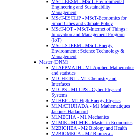
MScT-EESM - MScT-Environmental
Engineering and Sustainability
Management
MScT-ESCLiP - MScT-Economics for
Smart Cities and Climate Policy
MScT-IOT - MScT-Internet of Things :
Innovation and Management Program
(IoT)
MScT-STEEM - MScT-Energy
Environment : Science Technology &
Management
Master (DNM)
M1APPMATH - M1 Applied Mathematics
and statistics
M1CHEINT - M1 Chemistry and
Interfaces
M1CPS - M1 CPS - Cyber Physical
Systems
M1HEP - M1 High Energy Physics
M1MATHJHADA - M1 Mathematiques
Jacques Hadamard
M1MECHA - M1 Mechanics
M1MIE - M1 MIE - Master in Economics
M2BIOHEA - M2 Biology and Health
M2BIOMECA - M2 Biomeca -