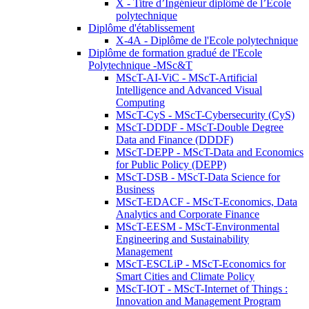
X - Titre d’Ingénieur diplômé de l’École
polytechnique
Diplôme d'établissement
X-4A - Diplôme de l'Ecole polytechnique
Diplôme de formation gradué de l'Ecole
Polytechnique -MSc&T
MScT-AI-ViC - MScT-Artificial
Intelligence and Advanced Visual
Computing
MScT-CyS - MScT-Cybersecurity (CyS)
MScT-DDDF - MScT-Double Degree
Data and Finance (DDDF)
MScT-DEPP - MScT-Data and Economics
for Public Policy (DEPP)
MScT-DSB - MScT-Data Science for
Business
MScT-EDACF - MScT-Economics, Data
Analytics and Corporate Finance
MScT-EESM - MScT-Environmental
Engineering and Sustainability
Management
MScT-ESCLiP - MScT-Economics for
Smart Cities and Climate Policy
MScT-IOT - MScT-Internet of Things :
Innovation and Management Program