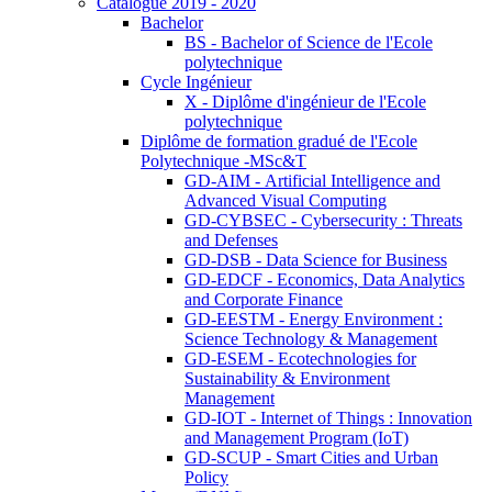
Catalogue 2019 - 2020
Bachelor
BS - Bachelor of Science de l'Ecole
polytechnique
Cycle Ingénieur
X - Diplôme d'ingénieur de l'Ecole
polytechnique
Diplôme de formation gradué de l'Ecole
Polytechnique -MSc&T
GD-AIM - Artificial Intelligence and
Advanced Visual Computing
GD-CYBSEC - Cybersecurity : Threats
and Defenses
GD-DSB - Data Science for Business
GD-EDCF - Economics, Data Analytics
and Corporate Finance
GD-EESTM - Energy Environment :
Science Technology & Management
GD-ESEM - Ecotechnologies for
Sustainability & Environment
Management
GD-IOT - Internet of Things : Innovation
and Management Program (IoT)
GD-SCUP - Smart Cities and Urban
Policy