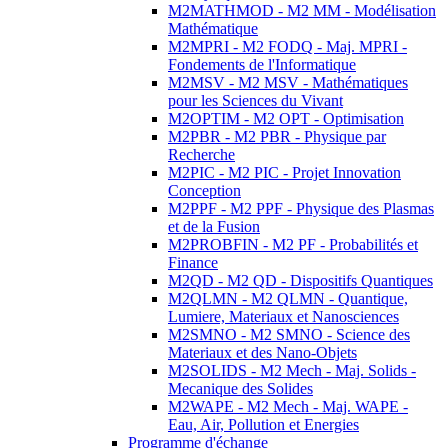
M2MATHMOD - M2 MM - Modélisation
Mathématique
M2MPRI - M2 FODQ - Maj. MPRI -
Fondements de l'Informatique
M2MSV - M2 MSV - Mathématiques
pour les Sciences du Vivant
M2OPTIM - M2 OPT - Optimisation
M2PBR - M2 PBR - Physique par
Recherche
M2PIC - M2 PIC - Projet Innovation
Conception
M2PPF - M2 PPF - Physique des Plasmas
et de la Fusion
M2PROBFIN - M2 PF - Probabilités et
Finance
M2QD - M2 QD - Dispositifs Quantiques
M2QLMN - M2 QLMN - Quantique,
Lumiere, Materiaux et Nanosciences
M2SMNO - M2 SMNO - Science des
Materiaux et des Nano-Objets
M2SOLIDS - M2 Mech - Maj. Solids -
Mecanique des Solides
M2WAPE - M2 Mech - Maj. WAPE -
Eau, Air, Pollution et Energies
Programme d'échange