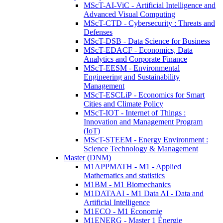
MScT-AI-ViC - Artificial Intelligence and
Advanced Visual Computing
MScT-CTD - Cybersecurity : Threats and
Defenses
MScT-DSB - Data Science for Business
MScT-EDACF - Economics, Data
Analytics and Corporate Finance
MScT-EESM - Environmental
Engineering and Sustainability
Management
MScT-ESCLiP - Economics for Smart
Cities and Climate Policy
MScT-IOT - Internet of Things :
Innovation and Management Program
(IoT)
MScT-STEEM - Energy Environment :
Science Technology & Management
Master (DNM)
M1APPMATH - M1 - Applied
Mathematics and statistics
M1BM - M1 Biomechanics
M1DATAAI - M1 Data AI - Data and
Artificial Intelligence
M1ECO - M1 Economie
M1ENERG - Master 1 Énergie