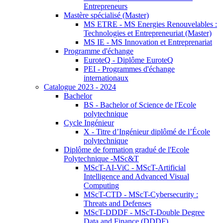
Entrepreneurs
Mastère spécialisé (Master)
MS ETRE - MS Energies Renouvelables :
Technologies et Entrepreneuriat (Master)
MS IE - MS Innovation et Entreprenariat
Programme d'échange
EuroteQ - Diplôme EuroteQ
PEI - Programmes d'échange
internationaux
Catalogue 2023 - 2024
Bachelor
BS - Bachelor of Science de l'Ecole
polytechnique
Cycle Ingénieur
X - Titre d’Ingénieur diplômé de l’École
polytechnique
Diplôme de formation gradué de l'Ecole
Polytechnique -MSc&T
MScT-AI-ViC - MScT-Artificial
Intelligence and Advanced Visual
Computing
MScT-CTD - MScT-Cybersecurity :
Threats and Defenses
MScT-DDDF - MScT-Double Degree
Data and Finance (DDDF)