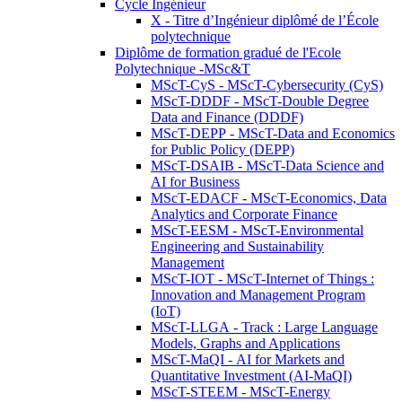
Cycle Ingénieur
X - Titre d’Ingénieur diplômé de l’École
polytechnique
Diplôme de formation gradué de l'Ecole
Polytechnique -MSc&T
MScT-CyS - MScT-Cybersecurity (CyS)
MScT-DDDF - MScT-Double Degree
Data and Finance (DDDF)
MScT-DEPP - MScT-Data and Economics
for Public Policy (DEPP)
MScT-DSAIB - MScT-Data Science and
AI for Business
MScT-EDACF - MScT-Economics, Data
Analytics and Corporate Finance
MScT-EESM - MScT-Environmental
Engineering and Sustainability
Management
MScT-IOT - MScT-Internet of Things :
Innovation and Management Program
(IoT)
MScT-LLGA - Track : Large Language
Models, Graphs and Applications
MScT-MaQI - AI for Markets and
Quantitative Investment (AI-MaQI)
MScT-STEEM - MScT-Energy