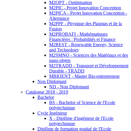
M2OPT - Optimisation
M2PIC - Projet Innovation Conception
M2PICA - Projet Innovation Conception -
Alternance
M2PPF - Physique des Plasmas et de la
Fusion
M2PROBAFI - Mathématiques
Financières : Probabilités et Finance
M2REST - Renewable Energy, Science
and Technology
M2SMNO - Sciences des Matériaux et des
nano-objets
M2TRADD - Transport et Développement
Durable - TRADD
MBIOENT - Master Bio-entrepreneur
Non Diplomant
ND - Non Diplomant
Catalogue 2018 - 2019
Bachelor
BS - Bachelor of Science de l'Ecole
polytechnique
Cycle Ingénieur
X - Diplôme d'ingénieur de l'Ecole
polytechnique
Diplôme de formation gradué de l'Ecole