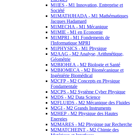
M1IES - M1 Innovation, Entreprise et
Société
M1MATHJHADA - M1 Mathématiques
Jacques Hadamard
M1MECHA - M1 Mécanique
M1MIE - M1 en Economie
M1MPRI - M1 Fondements de
l'Informatique MPRI
M1PHYSICS - M1 Physique
M2AAG - M2 Analyse, Arithmétique,
Géométrie
M2BIOHEA - M2 Biologie et Santé
M2BIOMECA - M2 Biomécanique et
Ingéniérie Biomédical
M2CFP - M2 Concepts en Physique
Fondamentale
M2CPS - M2 Système Cyber Physique
M2DS - M2 Data Science
M2FLUIDS - M2 Mécanique des Fluides
M2GI - M2 Grands Instruments
M2HEP - M2 Physique des Hautes
Energies
M2MARES - M2 Physique par Recherche
M2MATCHEINT - M2 Chimie des