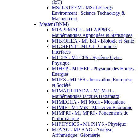
(IoT)
MScT-STEEM - MScT-Energy
Environment : Science Technology &
Management
Master (DNM)
M1APPMATH - M1 APPMS -
Mathématiques Appliquées et Statistiques
M1BIOHEA - M1 BH - Biologie et Santé
M1CHEINT - M1 CI - Chimie et
Interfaces
M1CPS - M1 CPS - Système Cyber
Physique
M1HEP - M1 HEP - Physique des Hautes
Energies
M1IES - M1 IES - Innovation, Entreprise
et Société
M1MATHJHADA - M1 MJH -
Mathématiques Jacques Hadamard
M1MECHA - M1 Mech - Mécanique
M1MIE - M1 MiE - Master en Economie
M1MPRI - M1 MPRI - Fondements de
l'Informatique
M1PHYSICS - M1 PHYS - Physique
M2AAG - M2 AAG - Analyse,
Arithmétique, Géométrie