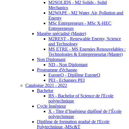
M2SOLIDS - M2 Solids - Solid
Mechanics
M2WAPE - M2 Water, Air, Pollution and
Energy
MSc Entrepreneurs - MSc X-HEC
Entrepreneurs
Mastère spécialisé (Master)
M2REST - Renewable Energy, Science
and Technology
MS ETRE - MS Energies Renouvelables :
Technologies & Entrepreneuriat (Master)
Non Diplomant
ND - Non Diplomant
Programme d'échange
EuroteQ - Diplôme EuroteQ
PEI - Echanges PEI
Catalogue 2021 - 2022
Bachelor
BS - Bachelor of Science de l'Ecole
polytechnique
Cycle Ingénieur
X - Titre d’Ingénieur diplômé de l’École
polytechnique
Diplôme de formation gradué de l'Ecole
Polytechnique -MSc&T