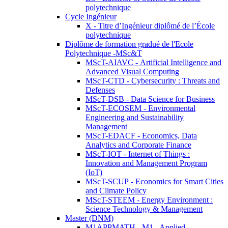
polytechnique
Cycle Ingénieur
X - Titre d’Ingénieur diplômé de l’École
polytechnique
Diplôme de formation gradué de l'Ecole
Polytechnique -MSc&T
MScT-AIAVC - Artificial Intelligence and
Advanced Visual Computing
MScT-CTD - Cybersecurity : Threats and
Defenses
MScT-DSB - Data Science for Business
MScT-ECOSEM - Environmental
Engineering and Sustainability
Management
MScT-EDACF - Economics, Data
Analytics and Corporate Finance
MScT-IOT - Internet of Things :
Innovation and Management Program
(IoT)
MScT-SCUP - Economics for Smart Cities
and Climate Policy
MScT-STEEM - Energy Environment :
Science Technology & Management
Master (DNM)
M1APPMATH - M1 - Applied