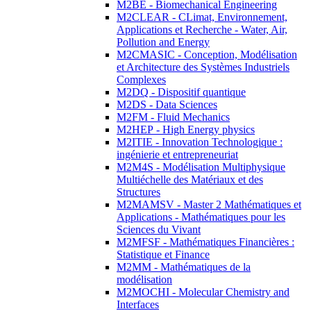
M2BE - Biomechanical Engineering
M2CLEAR - CLimat, Environnement,
Applications et Recherche - Water, Air,
Pollution and Energy
M2CMASIC - Conception, Modélisation
et Architecture des Systèmes Industriels
Complexes
M2DQ - Dispositif quantique
M2DS - Data Sciences
M2FM - Fluid Mechanics
M2HEP - High Energy physics
M2ITIE - Innovation Technologique :
ingénierie et entrepreneuriat
M2M4S - Modélisation Multiphysique
Multiéchelle des Matériaux et des
Structures
M2MAMSV - Master 2 Mathématiques et
Applications - Mathématiques pour les
Sciences du Vivant
M2MFSF - Mathématiques Financières :
Statistique et Finance
M2MM - Mathématiques de la
modélisation
M2MOCHI - Molecular Chemistry and
Interfaces