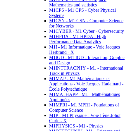
Mathematics and statistics
M1CPS - M1 CPS - Cyber Physical
Systems
M1CSN - M1 CSN - Computer Science
for Networks
M1CYBER - M1 Cyber - Cybersecurity
M1HPDA - M1 HPDA - High
Performance Data Analytics
M1I - M1 Informatique - Voie Jacques
Herbrand - X
M1IGD - M1 IGD - Interaction, Graphic
and Design
M1INTTRACPHY - M1 - International
Track in Physics
M1MAP - M1 Mathématiques et
Applications - Voie Jacques Hadamard -
École Polytechnique
M1MATHAPP - M1 - Mathématiques
Appliquées
M1MPRI - M1 MPRI - Foudations of
Computer Science
M1P - M1 Physique - Voie Irène Joliot
Curie - X
M1PHYSICS - M1 - Physics