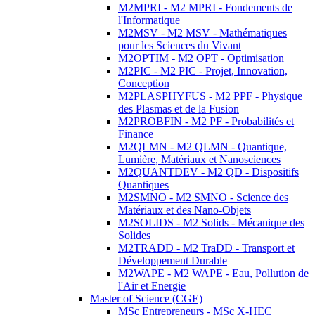
M2MPRI - M2 MPRI - Fondements de
l'Informatique
M2MSV - M2 MSV - Mathématiques
pour les Sciences du Vivant
M2OPTIM - M2 OPT - Optimisation
M2PIC - M2 PIC - Projet, Innovation,
Conception
M2PLASPHYFUS - M2 PPF - Physique
des Plasmas et de la Fusion
M2PROBFIN - M2 PF - Probabilités et
Finance
M2QLMN - M2 QLMN - Quantique,
Lumière, Matériaux et Nanosciences
M2QUANTDEV - M2 QD - Dispositifs
Quantiques
M2SMNO - M2 SMNO - Science des
Matériaux et des Nano-Objets
M2SOLIDS - M2 Solids - Mécanique des
Solides
M2TRADD - M2 TraDD - Transport et
Développement Durable
M2WAPE - M2 WAPE - Eau, Pollution de
l'Air et Energie
Master of Science (CGE)
MSc Entrepreneurs - MSc X-HEC