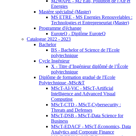
M2WAPE - M2 Eau, Pollution de l'Air et
Energies
Mastère spécialisé (Master)
MS ETRE - MS Energies Renouvelables :
Technologies et Entrepreneuriat (Master)
Programme d'échange
EuroteQ - Diplôme EuroteQ
Catalogue 2022 - 2023
Bachelor
BS - Bachelor of Science de l'Ecole
polytechnique
Cycle Ingénieur
X - Titre d’Ingénieur diplômé de l’École
polytechnique
Diplôme de formation gradué de l'Ecole
Polytechnique -MSc&T
MScT-AI-ViC - MScT-Artificial
Intelligence and Advanced Visual
Computing
MScT-CTD - MScT-Cybersecurity :
Threats and Defenses
MScT-DSB - MScT-Data Science for
Business
MScT-EDACF - MScT-Economics, Data
Analytics and Corporate Finance