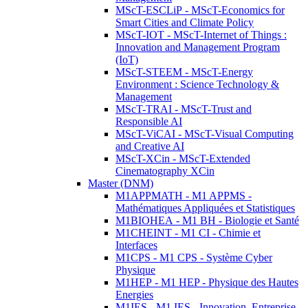
MScT-ESCLiP - MScT-Economics for
Smart Cities and Climate Policy
MScT-IOT - MScT-Internet of Things :
Innovation and Management Program
(IoT)
MScT-STEEM - MScT-Energy
Environment : Science Technology &
Management
MScT-TRAI - MScT-Trust and
Responsible AI
MScT-ViCAI - MScT-Visual Computing
and Creative AI
MScT-XCin - MScT-Extended
Cinematography XCin
Master (DNM)
M1APPMATH - M1 APPMS -
Mathématiques Appliquées et Statistiques
M1BIOHEA - M1 BH - Biologie et Santé
M1CHEINT - M1 CI - Chimie et
Interfaces
M1CPS - M1 CPS - Système Cyber
Physique
M1HEP - M1 HEP - Physique des Hautes
Energies
M1IES - M1 IES - Innovation, Entreprise