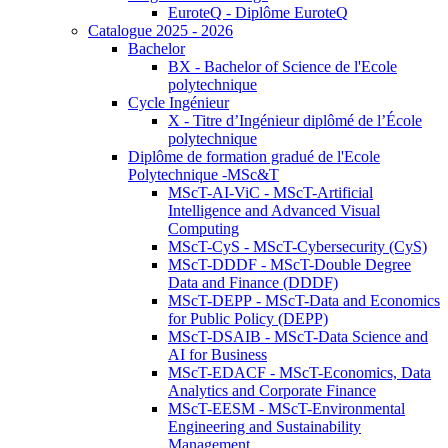
EuroteQ - Diplôme EuroteQ
Catalogue 2025 - 2026
Bachelor
BX - Bachelor of Science de l'Ecole
polytechnique
Cycle Ingénieur
X - Titre d’Ingénieur diplômé de l’École
polytechnique
Diplôme de formation gradué de l'Ecole
Polytechnique -MSc&T
MScT-AI-ViC - MScT-Artificial
Intelligence and Advanced Visual
Computing
MScT-CyS - MScT-Cybersecurity (CyS)
MScT-DDDF - MScT-Double Degree
Data and Finance (DDDF)
MScT-DEPP - MScT-Data and Economics
for Public Policy (DEPP)
MScT-DSAIB - MScT-Data Science and
AI for Business
MScT-EDACF - MScT-Economics, Data
Analytics and Corporate Finance
MScT-EESM - MScT-Environmental
Engineering and Sustainability
Management