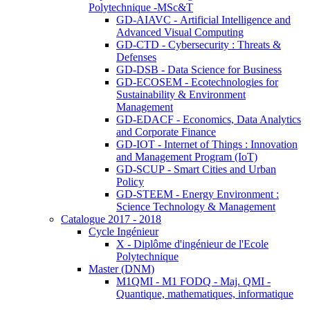
Polytechnique -MSc&T
GD-AIAVC - Artificial Intelligence and
Advanced Visual Computing
GD-CTD - Cybersecurity : Threats &
Defenses
GD-DSB - Data Science for Business
GD-ECOSEM - Ecotechnologies for
Sustainability & Environment
Management
GD-EDACF - Economics, Data Analytics
and Corporate Finance
GD-IOT - Internet of Things : Innovation
and Management Program (IoT)
GD-SCUP - Smart Cities and Urban
Policy
GD-STEEM - Energy Environment :
Science Technology & Management
Catalogue 2017 - 2018
Cycle Ingénieur
X - Diplôme d'ingénieur de l'Ecole
Polytechnique
Master (DNM)
M1QMI - M1 FODQ - Maj. QMI -
Quantique, mathematiques, informatique