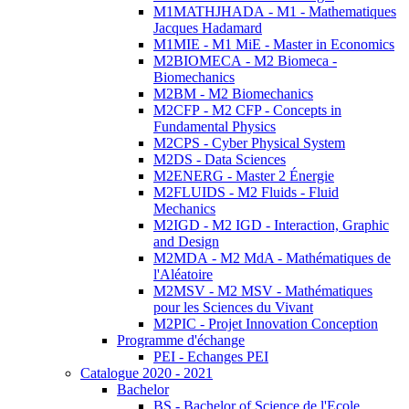
M1MATHJHADA - M1 - Mathematiques
Jacques Hadamard
M1MIE - M1 MiE - Master in Economics
M2BIOMECA - M2 Biomeca -
Biomechanics
M2BM - M2 Biomechanics
M2CFP - M2 CFP - Concepts in
Fundamental Physics
M2CPS - Cyber Physical System
M2DS - Data Sciences
M2ENERG - Master 2 Énergie
M2FLUIDS - M2 Fluids - Fluid
Mechanics
M2IGD - M2 IGD - Interaction, Graphic
and Design
M2MDA - M2 MdA - Mathématiques de
l'Aléatoire
M2MSV - M2 MSV - Mathématiques
pour les Sciences du Vivant
M2PIC - Projet Innovation Conception
Programme d'échange
PEI - Echanges PEI
Catalogue 2020 - 2021
Bachelor
BS - Bachelor of Science de l'Ecole