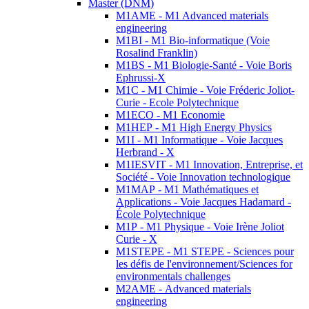
Master (DNM)
M1AME - M1 Advanced materials
engineering
M1BI - M1 Bio-informatique (Voie
Rosalind Franklin)
M1BS - M1 Biologie-Santé - Voie Boris
Ephrussi-X
M1C - M1 Chimie - Voie Fréderic Joliot-
Curie - Ecole Polytechnique
M1ECO - M1 Economie
M1HEP - M1 High Energy Physics
M1I - M1 Informatique - Voie Jacques
Herbrand - X
M1IESVIT - M1 Innovation, Entreprise, et
Société - Voie Innovation technologique
M1MAP - M1 Mathématiques et
Applications - Voie Jacques Hadamard -
École Polytechnique
M1P - M1 Physique - Voie Irène Joliot
Curie - X
M1STEPE - M1 STEPE - Sciences pour
les défis de l'environnement/Sciences for
environmentals challenges
M2AME - Advanced materials
engineering