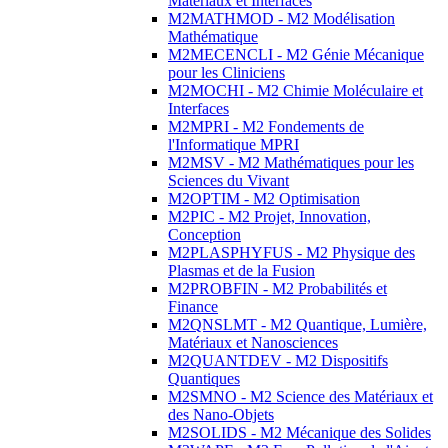
Matériaux et Interfaces
M2MATHMOD - M2 Modélisation
Mathématique
M2MECENCLI - M2 Génie Mécanique
pour les Cliniciens
M2MOCHI - M2 Chimie Moléculaire et
Interfaces
M2MPRI - M2 Fondements de
l'Informatique MPRI
M2MSV - M2 Mathématiques pour les
Sciences du Vivant
M2OPTIM - M2 Optimisation
M2PIC - M2 Projet, Innovation,
Conception
M2PLASPHYFUS - M2 Physique des
Plasmas et de la Fusion
M2PROBFIN - M2 Probabilités et
Finance
M2QNSLMT - M2 Quantique, Lumière,
Matériaux et Nanosciences
M2QUANTDEV - M2 Dispositifs
Quantiques
M2SMNO - M2 Science des Matériaux et
des Nano-Objets
M2SOLIDS - M2 Mécanique des Solides