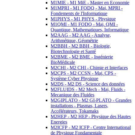
M1MIE - M1 MiE - Master en Economie
M1MPRI - M1 FODQ - Maj. MPRI -
Fondements de l'Informatique
M1PHYS - M1 PHYS - Physique
M1QMI - M1 FODQ - Maj. QMI -
Quantique, Mathematiques, Informatique
M2AAG - M2 AAG - Analyse,
Arithmétique, Géométrie
M2BBH - M2 BBH - Biologie,
Biotechnologie et Santé
M2BME - M2 BME - Ingénierie
BioMédicale
M2CHI - M2 CHI - Chimie et Interfaces
M2CPS - M2 CCSN - Maj. CPS -
Système Cyber Physique
M2DS - M2 DS - Science des données
M2FLUIDS - M2 Mech - Maj. Fluids -
Mecanique des Fluides
M2GIPLATO - M2 GI-PLATO - Grandes
installations - Plasmas, Lasers,
Accélérateurs, Tokamaks
M2HEP - M2 HEP - Physique des Hautes
Energies
M2ICFP - M2 ICFP - Centre International
de Physique Fondamentale