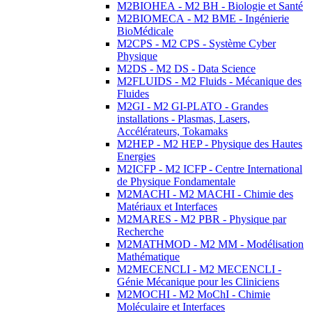
M2BIOHEA - M2 BH - Biologie et Santé
M2BIOMECA - M2 BME - Ingénierie
BioMédicale
M2CPS - M2 CPS - Système Cyber
Physique
M2DS - M2 DS - Data Science
M2FLUIDS - M2 Fluids - Mécanique des
Fluides
M2GI - M2 GI-PLATO - Grandes
installations - Plasmas, Lasers,
Accélérateurs, Tokamaks
M2HEP - M2 HEP - Physique des Hautes
Energies
M2ICFP - M2 ICFP - Centre International
de Physique Fondamentale
M2MACHI - M2 MACHI - Chimie des
Matériaux et Interfaces
M2MARES - M2 PBR - Physique par
Recherche
M2MATHMOD - M2 MM - Modélisation
Mathématique
M2MECENCLI - M2 MECENCLI -
Génie Mécanique pour les Cliniciens
M2MOCHI - M2 MoChI - Chimie
Moléculaire et Interfaces