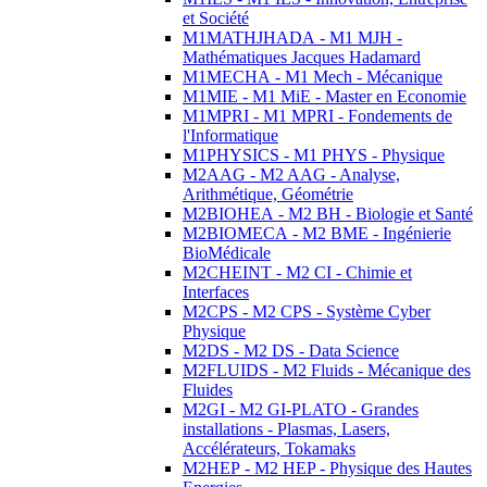
et Société
M1MATHJHADA - M1 MJH -
Mathématiques Jacques Hadamard
M1MECHA - M1 Mech - Mécanique
M1MIE - M1 MiE - Master en Economie
M1MPRI - M1 MPRI - Fondements de
l'Informatique
M1PHYSICS - M1 PHYS - Physique
M2AAG - M2 AAG - Analyse,
Arithmétique, Géométrie
M2BIOHEA - M2 BH - Biologie et Santé
M2BIOMECA - M2 BME - Ingénierie
BioMédicale
M2CHEINT - M2 CI - Chimie et
Interfaces
M2CPS - M2 CPS - Système Cyber
Physique
M2DS - M2 DS - Data Science
M2FLUIDS - M2 Fluids - Mécanique des
Fluides
M2GI - M2 GI-PLATO - Grandes
installations - Plasmas, Lasers,
Accélérateurs, Tokamaks
M2HEP - M2 HEP - Physique des Hautes