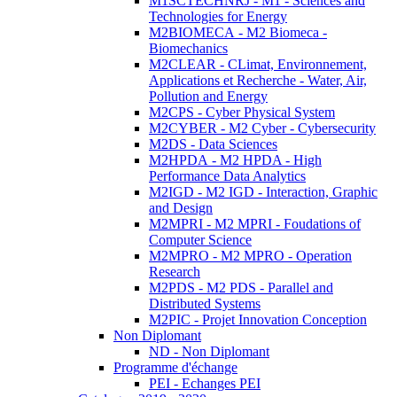
M1SCTECHNRJ - M1 - Sciences and
Technologies for Energy
M2BIOMECA - M2 Biomeca -
Biomechanics
M2CLEAR - CLimat, Environnement,
Applications et Recherche - Water, Air,
Pollution and Energy
M2CPS - Cyber Physical System
M2CYBER - M2 Cyber - Cybersecurity
M2DS - Data Sciences
M2HPDA - M2 HPDA - High
Performance Data Analytics
M2IGD - M2 IGD - Interaction, Graphic
and Design
M2MPRI - M2 MPRI - Foudations of
Computer Science
M2MPRO - M2 MPRO - Operation
Research
M2PDS - M2 PDS - Parallel and
Distributed Systems
M2PIC - Projet Innovation Conception
Non Diplomant
ND - Non Diplomant
Programme d'échange
PEI - Echanges PEI