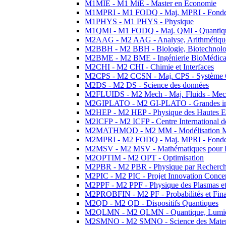
M1MIE - M1 MiE - Master en Economie
M1MPRI - M1 FODQ - Maj. MPRI - Fondeme
M1PHYS - M1 PHYS - Physique
M1QMI - M1 FODQ - Maj. QMI - Quantique
M2AAG - M2 AAG - Analyse, Arithmétique
M2BBH - M2 BBH - Biologie, Biotechnolog
M2BME - M2 BME - Ingénierie BioMédica
M2CHI - M2 CHI - Chimie et Interfaces
M2CPS - M2 CCSN - Maj. CPS - Système 
M2DS - M2 DS - Science des données
M2FLUIDS - M2 Mech - Maj. Fluids - Meca
M2GIPLATO - M2 GI-PLATO - Grandes instal
M2HEP - M2 HEP - Physique des Hautes E
M2ICFP - M2 ICFP - Centre International 
M2MATHMOD - M2 MM - Modélisation M
M2MPRI - M2 FODQ - Maj. MPRI - Fondeme
M2MSV - M2 MSV - Mathématiques pour le
M2OPTIM - M2 OPT - Optimisation
M2PBR - M2 PBR - Physique par Recherc
M2PIC - M2 PIC - Projet Innovation Conce
M2PPF - M2 PPF - Physique des Plasmas et
M2PROBFIN - M2 PF - Probabilités et Fin
M2QD - M2 QD - Dispositifs Quantiques
M2QLMN - M2 QLMN - Quantique, Lumiere
M2SMNO - M2 SMNO - Science des Materi