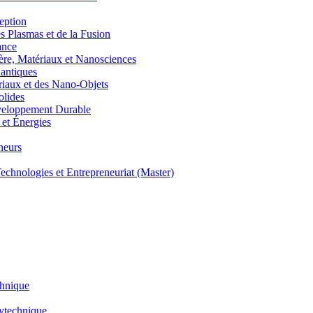
eption
lasmas et de la Fusion
ance
, Matériaux et Nanosciences
ntiques
aux et des Nano-Objets
lides
eloppement Durable
et Énergies
neurs
hnologies et Entrepreneuriat (Master)
chnique
lytechnique