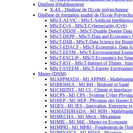
Diplôme d'établissement
X-4A - Diplôme de l'Ecole polytechnique
Diplôme de formation gradué de l'Ecole Polytec
MScT-AI-ViC - MScT-Artificial Intelligen
MScT-CyS - MScT-Cybersecurity (CyS)
MScT-DDDF - MScT-Double Degree Data 
MScT-DEPP - MScT-Data and Economics fo
MScT-DSB - MScT-Data Science for Busin
MScT-EDACF - MScT-Economics, Data Anal
MScT-EESM - MScT-Environmental Enginee
MScT-ESCLiP - MScT-Economics for Smart 
MScT-IOT - MScT-Internet of Things : Inn
MScT-STEEM - MScT-Energy Environment 
Master (DNM)
M1APPMATH - M1 APPMS - Mathématiques A
M1BIOHEA - M1 BH - Biologie et Santé
M1CHEINT - M1 CI - Chimie et Interfaces
M1CPS - M1 CPS - Système Cyber Physiq
M1HEP - M1 HEP - Physique des Hautes E
M1IES - M1 IES - Innovation, Entreprise et
M1MATHJHADA - M1 MJH - Mathématiqu
M1MECHA - M1 Mech - Mécanique
M1MIE - M1 MiE - Master en Economie
M1MPRI - M1 MPRI - Fondements de l'Inf
M1PHYSICS - M1 PHYS - Physique