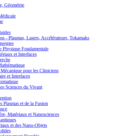
, Géométrie
édicale
ue
uides
s - Plasmas, Lasers, Accélérateurs, Tokamaks
nergies
de Physique Fondamentale
aux et Interfaces
erche
athématique
anique pour les Cliniciens
 et Interfaces
ormatique
s Sciences du Vivant
eption
lasmas et de la Fusion
ance
, Matériaux et Nanosciences
ntiques
aux et des Nano-Objets
lides