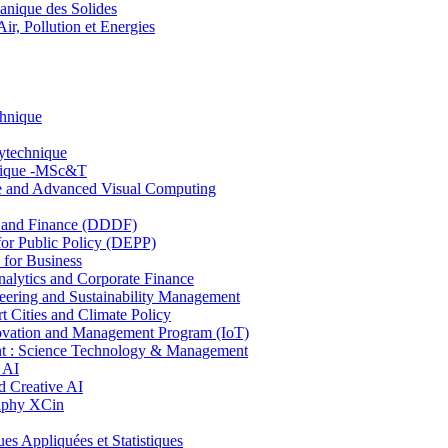
nique des Solides
, Pollution et Energies
chnique
lytechnique
hnique -MSc&T
ce and Advanced Visual Computing
and Finance (DDDF)
r Public Policy (DEPP)
for Business
ytics and Corporate Finance
ring and Sustainability Management
Cities and Climate Policy
ovation and Management Program (IoT)
: Science Technology & Management
 AI
 Creative AI
aphy XCin
ppliquées et Statistiques