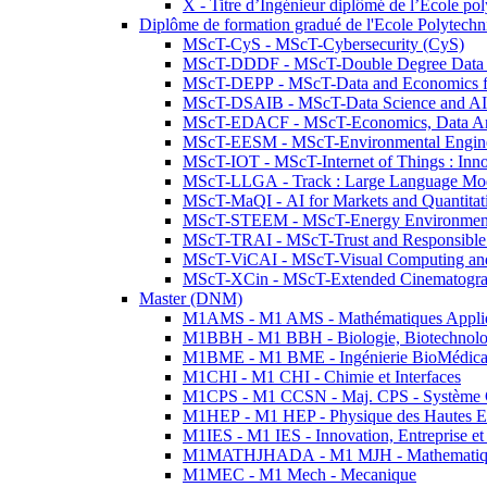
X - Titre d’Ingénieur diplômé de l’École po
Diplôme de formation gradué de l'Ecole Polytec
MScT-CyS - MScT-Cybersecurity (CyS)
MScT-DDDF - MScT-Double Degree Data 
MScT-DEPP - MScT-Data and Economics fo
MScT-DSAIB - MScT-Data Science and AI 
MScT-EDACF - MScT-Economics, Data Anal
MScT-EESM - MScT-Environmental Enginee
MScT-IOT - MScT-Internet of Things : Inn
MScT-LLGA - Track : Large Language Mode
MScT-MaQI - AI for Markets and Quantitat
MScT-STEEM - MScT-Energy Environment 
MScT-TRAI - MScT-Trust and Responsible
MScT-ViCAI - MScT-Visual Computing and
MScT-XCin - MScT-Extended Cinematogr
Master (DNM)
M1AMS - M1 AMS - Mathématiques Appliqué
M1BBH - M1 BBH - Biologie, Biotechnolog
M1BME - M1 BME - Ingénierie BioMédica
M1CHI - M1 CHI - Chimie et Interfaces
M1CPS - M1 CCSN - Maj. CPS - Système 
M1HEP - M1 HEP - Physique des Hautes E
M1IES - M1 IES - Innovation, Entreprise et
M1MATHJHADA - M1 MJH - Mathematiqu
M1MEC - M1 Mech - Mecanique