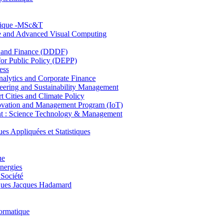
hnique -MSc&T
ce and Advanced Visual Computing
and Finance (DDDF)
r Public Policy (DEPP)
ess
ytics and Corporate Finance
ring and Sustainability Management
Cities and Climate Policy
ovation and Management Program (IoT)
: Science Technology & Management
ppliquées et Statistiques
ue
nergies
 Société
es Jacques Hadamard
ormatique