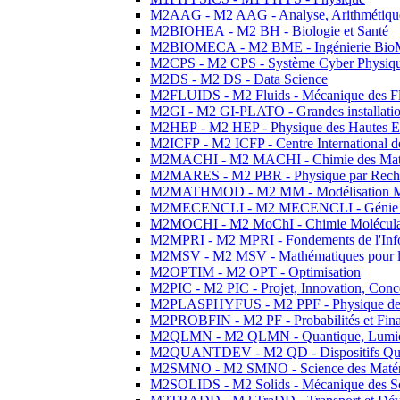
M2AAG - M2 AAG - Analyse, Arithmétique
M2BIOHEA - M2 BH - Biologie et Santé
M2BIOMECA - M2 BME - Ingénierie BioM
M2CPS - M2 CPS - Système Cyber Physiq
M2DS - M2 DS - Data Science
M2FLUIDS - M2 Fluids - Mécanique des Fl
M2GI - M2 GI-PLATO - Grandes installation
M2HEP - M2 HEP - Physique des Hautes E
M2ICFP - M2 ICFP - Centre International 
M2MACHI - M2 MACHI - Chimie des Matéri
M2MARES - M2 PBR - Physique par Rech
M2MATHMOD - M2 MM - Modélisation M
M2MECENCLI - M2 MECENCLI - Génie Méc
M2MOCHI - M2 MoChI - Chimie Moléculaire
M2MPRI - M2 MPRI - Fondements de l'Inf
M2MSV - M2 MSV - Mathématiques pour le
M2OPTIM - M2 OPT - Optimisation
M2PIC - M2 PIC - Projet, Innovation, Conc
M2PLASPHYFUS - M2 PPF - Physique des P
M2PROBFIN - M2 PF - Probabilités et Fin
M2QLMN - M2 QLMN - Quantique, Lumière
M2QUANTDEV - M2 QD - Dispositifs Qua
M2SMNO - M2 SMNO - Science des Matéri
M2SOLIDS - M2 Solids - Mécanique des So