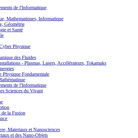
nts de l'Informatique
, Mathematiques, Informatique
, Géométrie
ie et Santé
le
Cyber Physique
nique des Fluides
lations - Plasmas, Lasers, Accélérateurs, Tokamaks
nergies
de Physique Fondamentale
athématique
nts de l'Informatique
s Sciences du Vivant
he
ption
 de la Fusion
ance
, Materiaux et Nanosciences
aux et des Nano-Objets