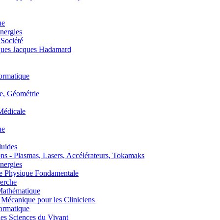
ue
nergies
 Société
es Jacques Hadamard
ormatique
, Géométrie
édicale
ue
uides
s - Plasmas, Lasers, Accélérateurs, Tokamaks
nergies
de Physique Fondamentale
erche
athématique
anique pour les Cliniciens
ormatique
s Sciences du Vivant