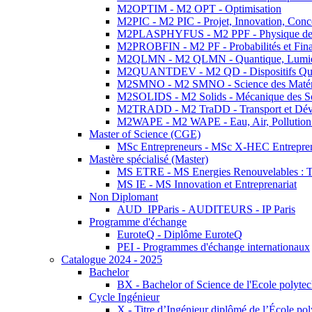
M2OPTIM - M2 OPT - Optimisation
M2PIC - M2 PIC - Projet, Innovation, Conc
M2PLASPHYFUS - M2 PPF - Physique des P
M2PROBFIN - M2 PF - Probabilités et Fin
M2QLMN - M2 QLMN - Quantique, Lumière
M2QUANTDEV - M2 QD - Dispositifs Qua
M2SMNO - M2 SMNO - Science des Matéri
M2SOLIDS - M2 Solids - Mécanique des So
M2TRADD - M2 TraDD - Transport et Dév
M2WAPE - M2 WAPE - Eau, Air, Pollution 
Master of Science (CGE)
MSc Entrepreneurs - MSc X-HEC Entrepre
Mastère spécialisé (Master)
MS ETRE - MS Energies Renouvelables : Tec
MS IE - MS Innovation et Entreprenariat
Non Diplomant
AUD_IPParis - AUDITEURS - IP Paris
Programme d'échange
EuroteQ - Diplôme EuroteQ
PEI - Programmes d'échange internationaux
Catalogue 2024 - 2025
Bachelor
BX - Bachelor of Science de l'Ecole polyte
Cycle Ingénieur
X - Titre d’Ingénieur diplômé de l’École po