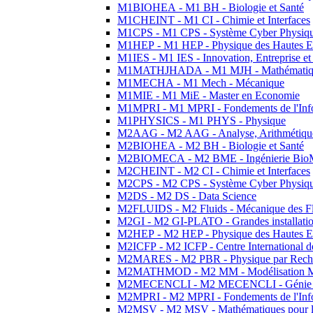
M1BIOHEA - M1 BH - Biologie et Santé
M1CHEINT - M1 CI - Chimie et Interfaces
M1CPS - M1 CPS - Système Cyber Physiq
M1HEP - M1 HEP - Physique des Hautes E
M1IES - M1 IES - Innovation, Entreprise et
M1MATHJHADA - M1 MJH - Mathématiqu
M1MECHA - M1 Mech - Mécanique
M1MIE - M1 MiE - Master en Economie
M1MPRI - M1 MPRI - Fondements de l'Inf
M1PHYSICS - M1 PHYS - Physique
M2AAG - M2 AAG - Analyse, Arithmétique
M2BIOHEA - M2 BH - Biologie et Santé
M2BIOMECA - M2 BME - Ingénierie BioM
M2CHEINT - M2 CI - Chimie et Interfaces
M2CPS - M2 CPS - Système Cyber Physiq
M2DS - M2 DS - Data Science
M2FLUIDS - M2 Fluids - Mécanique des Fl
M2GI - M2 GI-PLATO - Grandes installation
M2HEP - M2 HEP - Physique des Hautes E
M2ICFP - M2 ICFP - Centre International 
M2MARES - M2 PBR - Physique par Rech
M2MATHMOD - M2 MM - Modélisation M
M2MECENCLI - M2 MECENCLI - Génie Méc
M2MPRI - M2 MPRI - Fondements de l'Inf
M2MSV - M2 MSV - Mathématiques pour le