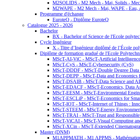
M2SOLIDS - M2 Mech - Maj. Solids - Meca
M2WAPE - M2 Mech - Maj. WAPE - Eau, Air
Programme d'échange
EuroteQ - Diplôme EuroteQ
Catalogue 2025 - 2026
Bachelor
BX - Bachelor of Science de l'Ecole polyte
Cycle Ingénieur
X - Titre d’Ingénieur diplômé de l’École po
Diplôme de formation gradué de l'Ecole Polytec
MScT-AI-ViC - MScT-Artificial Intelligen
MScT-CyS - MScT-Cybersecurity (CyS)
MScT-DDDF - MScT-Double Degree Data 
MScT-DEPP - MScT-Data and Economics fo
MScT-DSAIB - MScT-Data Science and AI 
MScT-EDACF - MScT-Economics, Data Anal
MScT-EESM - MScT-Environmental Enginee
MScT-ESCLiP - MScT-Economics for Smart 
MScT-IOT - MScT-Internet of Things : Inn
MScT-STEEM - MScT-Energy Environment 
MScT-TRAI - MScT-Trust and Responsible
MScT-ViCAI - MScT-Visual Computing and
MScT-XCin - MScT-Extended Cinematogr
Master (DNM)
M1APPMATH - M1 APPMS - Mathématiques A