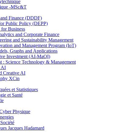
lytechnique
hnique -MSc&T
and Finance (DDDF)
r Public Policy (DEPP)
for Business
ytics and Corporate Finance
ring and Sustainability Management
ovation and Management Program (IoT)
ls, Graphs and Applications
ive Investment (AI-MaQI)
: Science Technology & Management
 AI
 Creative AI
aphy XCin
es et Statistiques
ie et Santé
le
Cyber Physique
nergies
 Société
es Jacques Hadamard