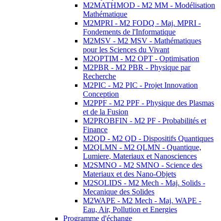
M2MATHMOD - M2 MM - Modélisation
Mathématique
M2MPRI - M2 FODQ - Maj. MPRI -
Fondements de l'Informatique
M2MSV - M2 MSV - Mathématiques
pour les Sciences du Vivant
M2OPTIM - M2 OPT - Optimisation
M2PBR - M2 PBR - Physique par
Recherche
M2PIC - M2 PIC - Projet Innovation
Conception
M2PPF - M2 PPF - Physique des Plasmas
et de la Fusion
M2PROBFIN - M2 PF - Probabilités et
Finance
M2QD - M2 QD - Dispositifs Quantiques
M2QLMN - M2 QLMN - Quantique,
Lumiere, Materiaux et Nanosciences
M2SMNO - M2 SMNO - Science des
Materiaux et des Nano-Objets
M2SOLIDS - M2 Mech - Maj. Solids -
Mecanique des Solides
M2WAPE - M2 Mech - Maj. WAPE -
Eau, Air, Pollution et Energies
Programme d'échange