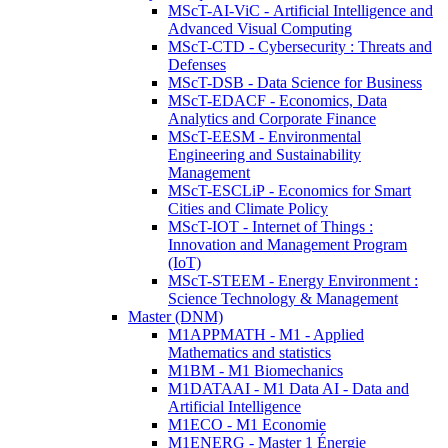
MScT-AI-ViC - Artificial Intelligence and
Advanced Visual Computing
MScT-CTD - Cybersecurity : Threats and
Defenses
MScT-DSB - Data Science for Business
MScT-EDACF - Economics, Data
Analytics and Corporate Finance
MScT-EESM - Environmental
Engineering and Sustainability
Management
MScT-ESCLiP - Economics for Smart
Cities and Climate Policy
MScT-IOT - Internet of Things :
Innovation and Management Program
(IoT)
MScT-STEEM - Energy Environment :
Science Technology & Management
Master (DNM)
M1APPMATH - M1 - Applied
Mathematics and statistics
M1BM - M1 Biomechanics
M1DATAAI - M1 Data AI - Data and
Artificial Intelligence
M1ECO - M1 Economie
M1ENERG - Master 1 Énergie