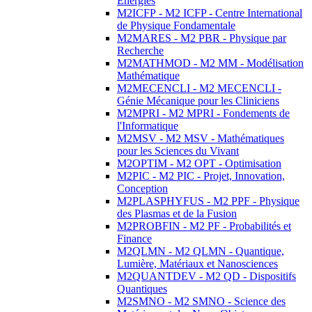
Energies
M2ICFP - M2 ICFP - Centre International
de Physique Fondamentale
M2MARES - M2 PBR - Physique par
Recherche
M2MATHMOD - M2 MM - Modélisation
Mathématique
M2MECENCLI - M2 MECENCLI -
Génie Mécanique pour les Cliniciens
M2MPRI - M2 MPRI - Fondements de
l'Informatique
M2MSV - M2 MSV - Mathématiques
pour les Sciences du Vivant
M2OPTIM - M2 OPT - Optimisation
M2PIC - M2 PIC - Projet, Innovation,
Conception
M2PLASPHYFUS - M2 PPF - Physique
des Plasmas et de la Fusion
M2PROBFIN - M2 PF - Probabilités et
Finance
M2QLMN - M2 QLMN - Quantique,
Lumière, Matériaux et Nanosciences
M2QUANTDEV - M2 QD - Dispositifs
Quantiques
M2SMNO - M2 SMNO - Science des