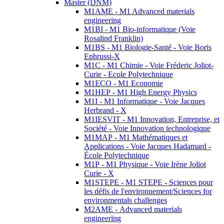
Master (DNM)
M1AME - M1 Advanced materials
engineering
M1BI - M1 Bio-informatique (Voie
Rosalind Franklin)
M1BS - M1 Biologie-Santé - Voie Boris
Ephrussi-X
M1C - M1 Chimie - Voie Fréderic Joliot-
Curie - Ecole Polytechnique
M1ECO - M1 Economie
M1HEP - M1 High Energy Physics
M1I - M1 Informatique - Voie Jacques
Herbrand - X
M1IESVIT - M1 Innovation, Entreprise, et
Société - Voie Innovation technologique
M1MAP - M1 Mathématiques et
Applications - Voie Jacques Hadamard -
École Polytechnique
M1P - M1 Physique - Voie Irène Joliot
Curie - X
M1STEPE - M1 STEPE - Sciences pour
les défis de l'environnement/Sciences for
environmentals challenges
M2AME - Advanced materials
engineering