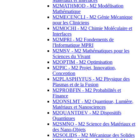
Matériaux et Interfaces
M2MATHMOD - M2 Modélisation
Mathématique
M2MECENCLI - M2 Génie Mécanique
pour les Cliniciens
M2MOCHI - M2 Chimie Moléculaire et
Interfaces
M2MPRI - M2 Fondements de
l'Informatique MPRI
M2MSV - M2 Mathématiques pour les
Sciences du Vivant
M2OPTIM - M2 Optimisation
M2PIC - M2 Projet, Innovation,
Conception
M2PLASPHYFUS - M2 Physique des
Plasmas et de la Fusion
M2PROBFIN - M2 Probabilités et
Finance
M2QNSLMT - M2 Quantique, Lumière,
Matériaux et Nanosciences
M2QUANTDEV - M2 Dispositifs
Quantiques
M2SMNO - M2 Science des Matériaux et
des Nano-Objets
M2SOLIDS - M2 Mécanique des Solides