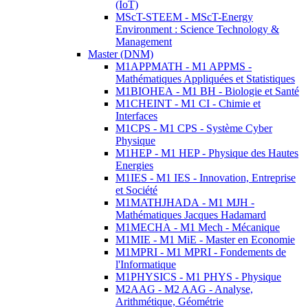
(IoT)
MScT-STEEM - MScT-Energy
Environment : Science Technology &
Management
Master (DNM)
M1APPMATH - M1 APPMS -
Mathématiques Appliquées et Statistiques
M1BIOHEA - M1 BH - Biologie et Santé
M1CHEINT - M1 CI - Chimie et
Interfaces
M1CPS - M1 CPS - Système Cyber
Physique
M1HEP - M1 HEP - Physique des Hautes
Energies
M1IES - M1 IES - Innovation, Entreprise
et Société
M1MATHJHADA - M1 MJH -
Mathématiques Jacques Hadamard
M1MECHA - M1 Mech - Mécanique
M1MIE - M1 MiE - Master en Economie
M1MPRI - M1 MPRI - Fondements de
l'Informatique
M1PHYSICS - M1 PHYS - Physique
M2AAG - M2 AAG - Analyse,
Arithmétique, Géométrie