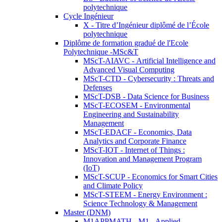
polytechnique
Cycle Ingénieur
X - Titre d’Ingénieur diplômé de l’École
polytechnique
Diplôme de formation gradué de l'Ecole
Polytechnique -MSc&T
MScT-AIAVC - Artificial Intelligence and
Advanced Visual Computing
MScT-CTD - Cybersecurity : Threats and
Defenses
MScT-DSB - Data Science for Business
MScT-ECOSEM - Environmental
Engineering and Sustainability
Management
MScT-EDACF - Economics, Data
Analytics and Corporate Finance
MScT-IOT - Internet of Things :
Innovation and Management Program
(IoT)
MScT-SCUP - Economics for Smart Cities
and Climate Policy
MScT-STEEM - Energy Environment :
Science Technology & Management
Master (DNM)
M1APPMATH - M1 - Applied