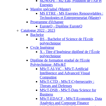
M2WAPE - M2 Eau, Pollution de l'Air et
Energies
Mastère spécialisé (Master)
MS ETRE - MS Energies Renouvelables :
Technologies et Entrepreneuriat (Master)
Programme d'échange
EuroteQ - Diplôme EuroteQ
Catalogue 2022 - 2023
Bachelor
BS - Bachelor of Science de l'Ecole
polytechnique
Cycle Ingénieur
X - Titre d’Ingénieur diplômé de l’École
polytechnique
Diplôme de formation gradué de l'Ecole
Polytechnique -MSc&T
MScT-AI-ViC - MScT-Artificial
Intelligence and Advanced Visual
Computing
MScT-CTD - MScT-Cybersecurity :
Threats and Defenses
MScT-DSB - MScT-Data Science for
Business
MScT-EDACF - MScT-Economics, Data
Analytics and Corporate Finance