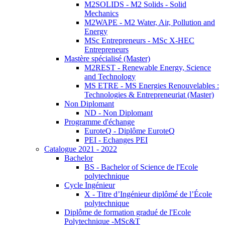
M2SOLIDS - M2 Solids - Solid
Mechanics
M2WAPE - M2 Water, Air, Pollution and
Energy
MSc Entrepreneurs - MSc X-HEC
Entrepreneurs
Mastère spécialisé (Master)
M2REST - Renewable Energy, Science
and Technology
MS ETRE - MS Energies Renouvelables :
Technologies & Entrepreneuriat (Master)
Non Diplomant
ND - Non Diplomant
Programme d'échange
EuroteQ - Diplôme EuroteQ
PEI - Echanges PEI
Catalogue 2021 - 2022
Bachelor
BS - Bachelor of Science de l'Ecole
polytechnique
Cycle Ingénieur
X - Titre d’Ingénieur diplômé de l’École
polytechnique
Diplôme de formation gradué de l'Ecole
Polytechnique -MSc&T