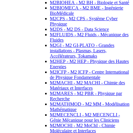
M2BIOHEA - M2 BH - Biologie et Santé
M2BIOMECA - M2 BME - Ingénierie
BioMédicale
M2CPS - M2 CPS - Système Cyber
Physique
M2DS - M2 DS - Data Science
M2FLUIDS - M2 Fluids - Mécanique des
Fluides
M2GI - M2 GI-PLATO - Grandes
installations - Plasmas, Lasers,
Accélérateurs, Tokamaks
M2HEP - M2 HEP - Physique des Hautes
Energies
M2ICFP - M2 ICFP - Centre International
de Physique Fondamentale
M2MACHI - M2 MACHI - Chimie des
Matériaux et Interfaces
M2MARES - M2 PBR - Physique par
Recherche
M2MATHMOD - M2 MM - Modélisation
Mathématique
M2MECENCLI - M2 MECENCLI -
Génie Mécanique pour les Cliniciens
M2MOCHI - M2 MoChI - Chimie
Moléculaire et Interfaces