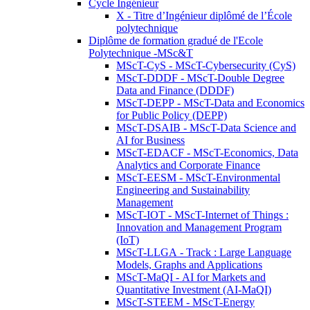
Cycle Ingénieur
X - Titre d’Ingénieur diplômé de l’École
polytechnique
Diplôme de formation gradué de l'Ecole
Polytechnique -MSc&T
MScT-CyS - MScT-Cybersecurity (CyS)
MScT-DDDF - MScT-Double Degree
Data and Finance (DDDF)
MScT-DEPP - MScT-Data and Economics
for Public Policy (DEPP)
MScT-DSAIB - MScT-Data Science and
AI for Business
MScT-EDACF - MScT-Economics, Data
Analytics and Corporate Finance
MScT-EESM - MScT-Environmental
Engineering and Sustainability
Management
MScT-IOT - MScT-Internet of Things :
Innovation and Management Program
(IoT)
MScT-LLGA - Track : Large Language
Models, Graphs and Applications
MScT-MaQI - AI for Markets and
Quantitative Investment (AI-MaQI)
MScT-STEEM - MScT-Energy