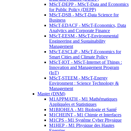
MScT-DEPP - MScT-Data and Economics
for Public Policy (DEPP)
MScT-DSB - MScT-Data Science for
Business
MScT-EDACF - MScT-Economics, Data
Analytics and Corporate Finance
MScT-EESM - MScT-Environmental
Engineering and Sustainability
Management
MScT-ESCLiP - MScT-Economics for
Smart Cities and Climate Policy
MScT-IOT - MScT-Internet of Things :
Innovation and Management Program
(IoT)
MScT-STEEM - MScT-Energy
Environment : Science Technology &
Management
Master (DNM)
M1APPMATH - M1 Mathématiques
Appliquées et Statistiques
M1BIOHEA - M1 Biologie et Santé
M1CHEINT - M1 Chimie et Interfaces
M1CPS - M1 Système Cyber Physique
M1HEP - M1 Physique des Hautes
Energies