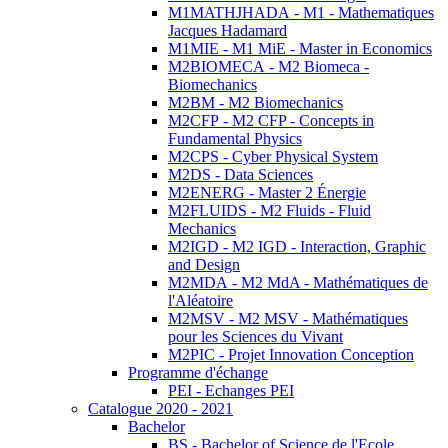
M1MATHJHADA - M1 - Mathematiques
Jacques Hadamard
M1MIE - M1 MiE - Master in Economics
M2BIOMECA - M2 Biomeca -
Biomechanics
M2BM - M2 Biomechanics
M2CFP - M2 CFP - Concepts in
Fundamental Physics
M2CPS - Cyber Physical System
M2DS - Data Sciences
M2ENERG - Master 2 Énergie
M2FLUIDS - M2 Fluids - Fluid
Mechanics
M2IGD - M2 IGD - Interaction, Graphic
and Design
M2MDA - M2 MdA - Mathématiques de
l'Aléatoire
M2MSV - M2 MSV - Mathématiques
pour les Sciences du Vivant
M2PIC - Projet Innovation Conception
Programme d'échange
PEI - Echanges PEI
Catalogue 2020 - 2021
Bachelor
BS - Bachelor of Science de l'Ecole