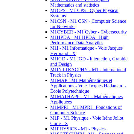
Mathematics and statistics
M1CPS - M1 CPS - Cyber Physical
Systems
M1CSN - M1 CSN - Computer Science
for Networks
M1CYBER - M1 Cyber - Cybersecurity
M1HPDA - M1 HPDA - High
Performance Data Analytics
M1I - M1 Informatique - Voie Jacques
Herbrand - X
M1IGD - M1 IGD - Interaction, Graphic
and Design
M1INTTRACPHY - M1 - International
Track in Physics
M1MAP - M1 Mathématiques et
Applications - Voie Jacques Hadamard -
École Polytechnique
M1MATHAPP - M1 - Mathématiques
Appliquées
M1MPRI - M1 MPRI - Foudations of
Computer Science
M1P - M1 Physique - Voie Irène Joliot
Curie - X
M1PHYSICS - M1 - Physics