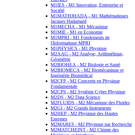
M1IES - M1 Innovation, Entreprise et
Société
M1MATHJHADA - M1 Mathématiques
Jacques Hadamard
M1MECHA - M1 Mécanique
M1MIE - M1 en Economie
M1MPRI - M1 Fondements de
l'Informatique MPRI
M1PHYSICS - M1 Physique
M2AAG - M2 Analyse, Arithmétique,
Géométrie
M2BIOHEA - M2 Biologie et Santé
M2BIOMECA - M2 Biomécanique et
Ingéniérie Biomédical
M2CFP - M2 Concepts en Physique
Fondamentale
M2CPS - M2 Système Cyber Physique
M2DS - M2 Data Science
M2FLUIDS - M2 Mécanique des Fluides
M2GI - M2 Grands Instruments
M2HEP - M2 Physique des Hautes
Energies
M2MARES - M2 Physique par Recherche
M2MATCHEINT - M2 Chimie des