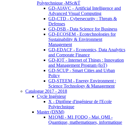
Polytechnique -MSc&T
GD-AIAVC - Artificial Intelligence and
Advanced Visual Computing
GD-CTD - Cybersecurity : Threats &
Defenses
GD-DSB - Data Science for Business
GD-ECOSEM - Ecotechnologies for
Sustainability & Environment
Management
GD-EDACF - Economics, Data Analytics
and Corporate Finance
GD-IOT - Internet of Things : Innovation
and Management Program (IoT)
GD-SCUP - Smart Cities and Urban
Policy
GD-STEEM - Energy Environment :
Science Technology & Management
Catalogue 2017 - 2018
Cycle Ingénieur
X - Diplôme d'ingénieur de l'Ecole
Polytechnique
Master (DNM)
M1QMI - M1 FODQ - Maj. QMI -
Quantique, mathematiques, informatique