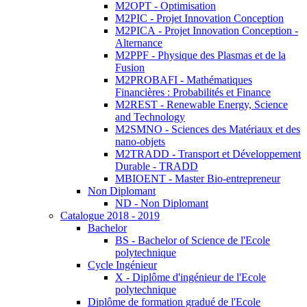
M2OPT - Optimisation
M2PIC - Projet Innovation Conception
M2PICA - Projet Innovation Conception -
Alternance
M2PPF - Physique des Plasmas et de la
Fusion
M2PROBAFI - Mathématiques
Financières : Probabilités et Finance
M2REST - Renewable Energy, Science
and Technology
M2SMNO - Sciences des Matériaux et des
nano-objets
M2TRADD - Transport et Développement
Durable - TRADD
MBIOENT - Master Bio-entrepreneur
Non Diplomant
ND - Non Diplomant
Catalogue 2018 - 2019
Bachelor
BS - Bachelor of Science de l'Ecole
polytechnique
Cycle Ingénieur
X - Diplôme d'ingénieur de l'Ecole
polytechnique
Diplôme de formation gradué de l'Ecole