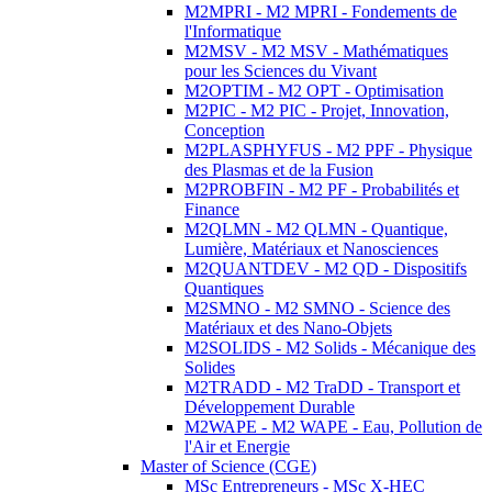
M2MPRI - M2 MPRI - Fondements de
l'Informatique
M2MSV - M2 MSV - Mathématiques
pour les Sciences du Vivant
M2OPTIM - M2 OPT - Optimisation
M2PIC - M2 PIC - Projet, Innovation,
Conception
M2PLASPHYFUS - M2 PPF - Physique
des Plasmas et de la Fusion
M2PROBFIN - M2 PF - Probabilités et
Finance
M2QLMN - M2 QLMN - Quantique,
Lumière, Matériaux et Nanosciences
M2QUANTDEV - M2 QD - Dispositifs
Quantiques
M2SMNO - M2 SMNO - Science des
Matériaux et des Nano-Objets
M2SOLIDS - M2 Solids - Mécanique des
Solides
M2TRADD - M2 TraDD - Transport et
Développement Durable
M2WAPE - M2 WAPE - Eau, Pollution de
l'Air et Energie
Master of Science (CGE)
MSc Entrepreneurs - MSc X-HEC