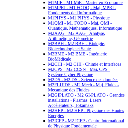
M1MIE - M1 MiE - Master en Economie
M1MPRI - M1 FODQ - Maj. MPRI -
Fondements de l'Informatique
M1PHYS - M1 PHYS - Physique
M1QMI - M1 FODQ - Maj. QMI -
Quantique, Mathematiques, Informatique
M2AAG - M2 AAG - Analyse,
Arithmétique, Géométrie
M2BBH - M2 BBH - Biologie,
Biotechnologie et Santé
M2BME - M2 BME - Ingénierie
BioMédicale
M2CHI - M2 CHI - Chimie et Interfaces
M2CPS - M2 CCSN - Maj. CPS -
Système Cyber Physique
M2DS - M2 DS - Science des données
M2FLUIDS - M2 Mech - Maj. Fluids -
Mecanique des Fluides
M2GIPLATO - M2 GI-PLATO - Grandes
installations - Plasmas, Lasers,
Accélérateurs, Tokamaks
M2HEP - M2 HEP - Physique des Hautes
Energies
M2ICFP - M2 ICFP - Centre International
de Physique Fondamentale