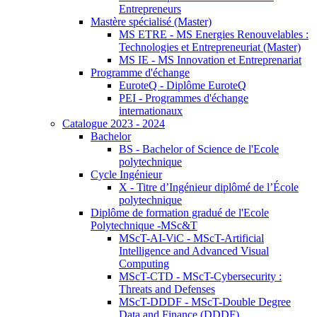
Entrepreneurs
Mastère spécialisé (Master)
MS ETRE - MS Energies Renouvelables :
Technologies et Entrepreneuriat (Master)
MS IE - MS Innovation et Entreprenariat
Programme d'échange
EuroteQ - Diplôme EuroteQ
PEI - Programmes d'échange
internationaux
Catalogue 2023 - 2024
Bachelor
BS - Bachelor of Science de l'Ecole
polytechnique
Cycle Ingénieur
X - Titre d’Ingénieur diplômé de l’École
polytechnique
Diplôme de formation gradué de l'Ecole
Polytechnique -MSc&T
MScT-AI-ViC - MScT-Artificial
Intelligence and Advanced Visual
Computing
MScT-CTD - MScT-Cybersecurity :
Threats and Defenses
MScT-DDDF - MScT-Double Degree
Data and Finance (DDDF)