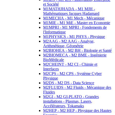
et Société
M1MATHJHADA - M1 MJH -
Mathématiques Jacques Hadamard
M1MECHA - M1 Mech - Mécanique
M1MIE - M1 MiE - Master en Economie
M1MPRI - M1 MPRI - Fondements de
l'Informatique
M1PHYSICS - M1 PHYS - Physique
M2AAG - M2 AAG - Analyse,
Arithmétique, Géométrie
M2BIOHEA - M2 BH - Biologie et Santé
M2BIOMECA - M2 BME - Ingénierie
BioMédicale
M2CHEINT - M2 CI - Chimie et
Interfaces
M2CPS - M2 CPS - Système Cyber
Physique
M2DS - M2 DS - Data Science
M2FLUIDS - M2 Fluids - Mécanique des
Fluides
M2GI - M2 GI-PLATO - Grandes
installations - Plasmas, Lasers,
Accélérateurs, Tokamaks
M2HEP - M2 HEP - Physique des Hautes