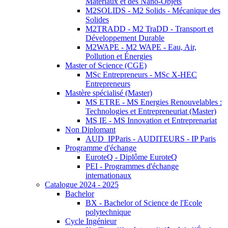
Matériaux et des Nano-Objets
M2SOLIDS - M2 Solids - Mécanique des
Solides
M2TRADD - M2 TraDD - Transport et
Développement Durable
M2WAPE - M2 WAPE - Eau, Air,
Pollution et Énergies
Master of Science (CGE)
MSc Entrepreneurs - MSc X-HEC
Entrepreneurs
Mastère spécialisé (Master)
MS ETRE - MS Energies Renouvelables :
Technologies et Entrepreneuriat (Master)
MS IE - MS Innovation et Entreprenariat
Non Diplomant
AUD_IPParis - AUDITEURS - IP Paris
Programme d'échange
EuroteQ - Diplôme EuroteQ
PEI - Programmes d'échange
internationaux
Catalogue 2024 - 2025
Bachelor
BX - Bachelor of Science de l'Ecole
polytechnique
Cycle Ingénieur