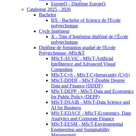
EuroteQ - Diplôme EuroteQ
Catalogue 2025 - 2026
Bachelor
BX - Bachelor of Science de l'Ecole
polytechnique
Cycle Ingénieur
X - Titre d’Ingénieur diplômé de l’École
polytechnique
Diplôme de formation gradué de l'Ecole
Polytechnique -MSc&T
MScT-AI-ViC - MScT-Artificial
Intelligence and Advanced Visual
Computing
MScT-CyS - MScT-Cybersecurity (CyS)
MScT-DDDF - MScT-Double Degree
Data and Finance (DDDF)
MScT-DEPP - MScT-Data and Economics
for Public Policy (DEPP)
MScT-DSAIB - MScT-Data Science and
AI for Business
MScT-EDACF - MScT-Economics, Data
Analytics and Corporate Finance
MScT-EESM - MScT-Environmental
Engineering and Sustainability
Management