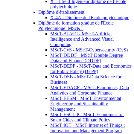
X - Titre d’Ingénieur diplômé de l’École
polytechnique
Diplôme d'établissement
X-4A - Diplôme de l'Ecole polytechnique
Diplôme de formation gradué de l'Ecole
Polytechnique -MSc&T
MScT-AI-ViC - MScT-Artificial
Intelligence and Advanced Visual
Computing
MScT-CyS - MScT-Cybersecurity (CyS)
MScT-DDDF - MScT-Double Degree
Data and Finance (DDDF)
MScT-DEPP - MScT-Data and Economics
for Public Policy (DEPP)
MScT-DSB - MScT-Data Science for
Business
MScT-EDACF - MScT-Economics, Data
Analytics and Corporate Finance
MScT-EESM - MScT-Environmental
Engineering and Sustainability
Management
MScT-ESCLiP - MScT-Economics for
Smart Cities and Climate Policy
MScT-IOT - MScT-Internet of Things :
Innovation and Management Program