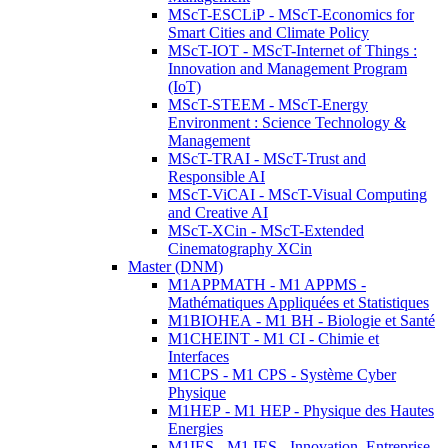
MScT-ESCLiP - MScT-Economics for
Smart Cities and Climate Policy
MScT-IOT - MScT-Internet of Things :
Innovation and Management Program
(IoT)
MScT-STEEM - MScT-Energy
Environment : Science Technology &
Management
MScT-TRAI - MScT-Trust and
Responsible AI
MScT-ViCAI - MScT-Visual Computing
and Creative AI
MScT-XCin - MScT-Extended
Cinematography XCin
Master (DNM)
M1APPMATH - M1 APPMS -
Mathématiques Appliquées et Statistiques
M1BIOHEA - M1 BH - Biologie et Santé
M1CHEINT - M1 CI - Chimie et
Interfaces
M1CPS - M1 CPS - Système Cyber
Physique
M1HEP - M1 HEP - Physique des Hautes
Energies
M1IES - M1 IES - Innovation, Entreprise