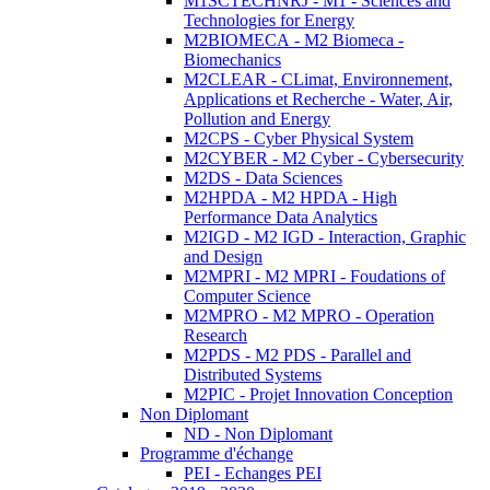
M1SCTECHNRJ - M1 - Sciences and
Technologies for Energy
M2BIOMECA - M2 Biomeca -
Biomechanics
M2CLEAR - CLimat, Environnement,
Applications et Recherche - Water, Air,
Pollution and Energy
M2CPS - Cyber Physical System
M2CYBER - M2 Cyber - Cybersecurity
M2DS - Data Sciences
M2HPDA - M2 HPDA - High
Performance Data Analytics
M2IGD - M2 IGD - Interaction, Graphic
and Design
M2MPRI - M2 MPRI - Foudations of
Computer Science
M2MPRO - M2 MPRO - Operation
Research
M2PDS - M2 PDS - Parallel and
Distributed Systems
M2PIC - Projet Innovation Conception
Non Diplomant
ND - Non Diplomant
Programme d'échange
PEI - Echanges PEI