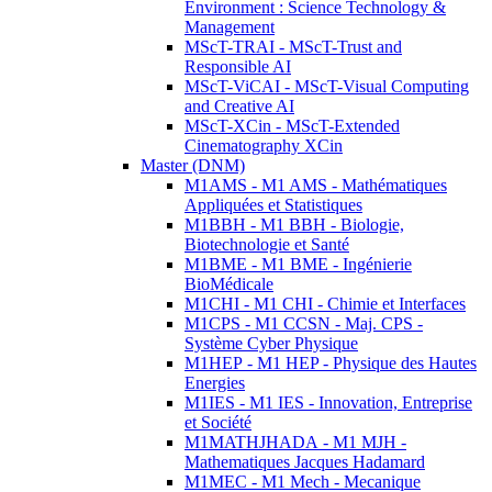
Environment : Science Technology &
Management
MScT-TRAI - MScT-Trust and
Responsible AI
MScT-ViCAI - MScT-Visual Computing
and Creative AI
MScT-XCin - MScT-Extended
Cinematography XCin
Master (DNM)
M1AMS - M1 AMS - Mathématiques
Appliquées et Statistiques
M1BBH - M1 BBH - Biologie,
Biotechnologie et Santé
M1BME - M1 BME - Ingénierie
BioMédicale
M1CHI - M1 CHI - Chimie et Interfaces
M1CPS - M1 CCSN - Maj. CPS -
Système Cyber Physique
M1HEP - M1 HEP - Physique des Hautes
Energies
M1IES - M1 IES - Innovation, Entreprise
et Société
M1MATHJHADA - M1 MJH -
Mathematiques Jacques Hadamard
M1MEC - M1 Mech - Mecanique