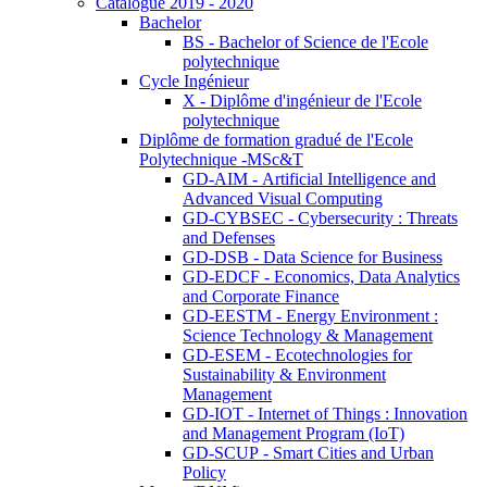
Catalogue 2019 - 2020
Bachelor
BS - Bachelor of Science de l'Ecole
polytechnique
Cycle Ingénieur
X - Diplôme d'ingénieur de l'Ecole
polytechnique
Diplôme de formation gradué de l'Ecole
Polytechnique -MSc&T
GD-AIM - Artificial Intelligence and
Advanced Visual Computing
GD-CYBSEC - Cybersecurity : Threats
and Defenses
GD-DSB - Data Science for Business
GD-EDCF - Economics, Data Analytics
and Corporate Finance
GD-EESTM - Energy Environment :
Science Technology & Management
GD-ESEM - Ecotechnologies for
Sustainability & Environment
Management
GD-IOT - Internet of Things : Innovation
and Management Program (IoT)
GD-SCUP - Smart Cities and Urban
Policy