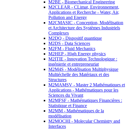
M2BE - Biomechanical Engineering
M2CLEAR - CLimat, Environnement,
Applications et Recherche - Water, Air,
Pollution and Energy
M2CMASIC - Conception, Modélisation
et Architecture des Systèmes Industriels
Complexes
M2DQ - Dispositif quantique
M2DS - Data Sciences
M2FM - Fluid Mechanics
M2HEP - High Energy physics
M2ITIE - Innovation Technologique :
ingénierie et entrepreneuriat
M2M4S - Modélisation Multiphysique
Multiéchelle des Matériaux et des
Structures
M2MAMSV - Master 2 Mathématiques et
Applications - Mathématiques pour les
Sciences du Vivant
M2MFSF - Mathématiques Financières :
Statistique et Finance
M2MM - Mathématiques de la
modélisation
M2MOCHI - Molecular Chemistry and
Interfaces