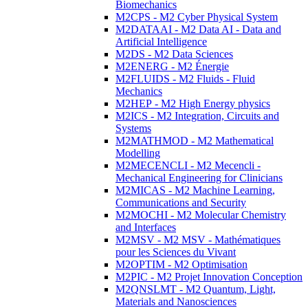
Biomechanics
M2CPS - M2 Cyber Physical System
M2DATAAI - M2 Data AI - Data and
Artificial Intelligence
M2DS - M2 Data Sciences
M2ENERG - M2 Énergie
M2FLUIDS - M2 Fluids - Fluid
Mechanics
M2HEP - M2 High Energy physics
M2ICS - M2 Integration, Circuits and
Systems
M2MATHMOD - M2 Mathematical
Modelling
M2MECENCLI - M2 Mecencli -
Mechanical Engineering for Clinicians
M2MICAS - M2 Machine Learning,
Communications and Security
M2MOCHI - M2 Molecular Chemistry
and Interfaces
M2MSV - M2 MSV - Mathématiques
pour les Sciences du Vivant
M2OPTIM - M2 Optimisation
M2PIC - M2 Projet Innovation Conception
M2QNSLMT - M2 Quantum, Light,
Materials and Nanosciences