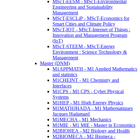
MScT-EESM - MScT-Environmental
Engineering and Sustainability
Management
MScT-ESCLiP - MScT-Economics for
Smart Cities and Climate Policy
MScT-IOT - MScT-Internet of Things :
Innovation and Management Program
(IoT)
MScT-STEEM - MScT-Energy
Environment : Science Technology &
Management
Master (DNM)
M1APPMATH - M1 Applied Mathematics
and statistics
M1CHEINT - M1 Chemistry and
Interfaces
M1CPS - M1 CPS - Cyber Physical
Systems
M1HEP - M1 High Energy Physics
M1MATHJHADA - M1 Mathematiques
Jacques Hadamard
M1MECHA - M1 Mechanics
M1MIE - M1 MIE - Master in Economics
M2BIOHEA - M2 Biology and Health
M2BIOMECA - M2 Biomeca -