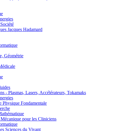
ue
nergies
 Société
es Jacques Hadamard
ormatique
, Géométrie
édicale
ue
uides
s - Plasmas, Lasers, Accélérateurs, Tokamaks
nergies
de Physique Fondamentale
erche
athématique
anique pour les Cliniciens
ormatique
s Sciences du Vivant