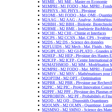
M1MIE - M1 MiE - Master en Economie
M1MPRI - M1 FODQ - Maj. MPRI - Fondeme
M1PHYS - M1 PHYS - Physique
M1QMI - M1 FODQ - Maj. QMI - Quantique
M2AAG - M2 AAG - Analyse, Arithmétique
M2BBH - M2 BBH - Biologie, Biotechnolog
M2BME - M2 BME - Ingénierie BioMédica
M2CHI - M2 CHI - Chimie et Interfaces
M2CPS - M2 CCSN - Maj. CPS - Système 
M2DS - M2 DS - Science des données
M2FLUIDS - M2 Mech - Maj. Fluids - Meca
M2GIPLATO - M2 GI-PLATO - Grandes instal
M2HEP - M2 HEP - Physique des Hautes E
M2ICFP - M2 ICFP - Centre International 
M2MATHMOD - M2 MM - Modélisation M
M2MPRI - M2 FODQ - Maj. MPRI - Fondeme
M2MSV - M2 MSV - Mathématiques pour le
M2OPTIM - M2 OPT - Optimisation
M2PBR - M2 PBR - Physique par Recherc
M2PIC - M2 PIC - Projet Innovation Conce
M2PPF - M2 PPF - Physique des Plasmas et
M2PROBFIN - M2 PF - Probabilités et Fin
M2QD - M2 QD - Dispositifs Quantiques
M2QLMN - M2 QLMN - Quantique, Lumiere
M2SMNO - M2 SMNO - Science des Materi