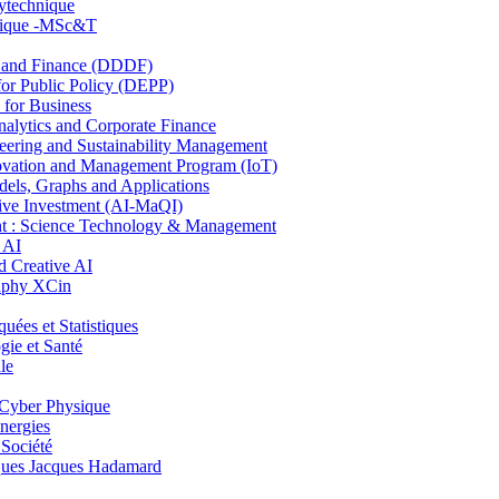
lytechnique
hnique -MSc&T
and Finance (DDDF)
r Public Policy (DEPP)
for Business
ytics and Corporate Finance
ring and Sustainability Management
ovation and Management Program (IoT)
ls, Graphs and Applications
ive Investment (AI-MaQI)
: Science Technology & Management
 AI
 Creative AI
aphy XCin
es et Statistiques
ie et Santé
le
Cyber Physique
nergies
 Société
es Jacques Hadamard