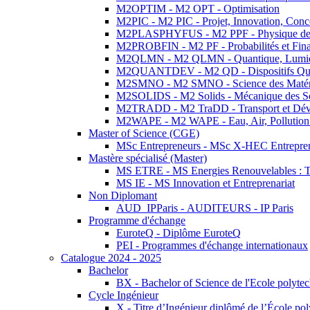
M2OPTIM - M2 OPT - Optimisation
M2PIC - M2 PIC - Projet, Innovation, Conc
M2PLASPHYFUS - M2 PPF - Physique des P
M2PROBFIN - M2 PF - Probabilités et Fin
M2QLMN - M2 QLMN - Quantique, Lumière
M2QUANTDEV - M2 QD - Dispositifs Qua
M2SMNO - M2 SMNO - Science des Matéri
M2SOLIDS - M2 Solids - Mécanique des So
M2TRADD - M2 TraDD - Transport et Dév
M2WAPE - M2 WAPE - Eau, Air, Pollution 
Master of Science (CGE)
MSc Entrepreneurs - MSc X-HEC Entrepre
Mastère spécialisé (Master)
MS ETRE - MS Energies Renouvelables : Tec
MS IE - MS Innovation et Entreprenariat
Non Diplomant
AUD_IPParis - AUDITEURS - IP Paris
Programme d'échange
EuroteQ - Diplôme EuroteQ
PEI - Programmes d'échange internationaux
Catalogue 2024 - 2025
Bachelor
BX - Bachelor of Science de l'Ecole polyte
Cycle Ingénieur
X - Titre d’Ingénieur diplômé de l’École po