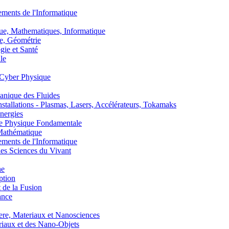
nts de l'Informatique
, Mathematiques, Informatique
, Géométrie
ie et Santé
le
Cyber Physique
nique des Fluides
lations - Plasmas, Lasers, Accélérateurs, Tokamaks
nergies
de Physique Fondamentale
athématique
nts de l'Informatique
s Sciences du Vivant
he
ption
 de la Fusion
ance
, Materiaux et Nanosciences
aux et des Nano-Objets