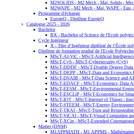
M2SOLIDS - M2 Mech - Maj. Solids - Meca
M2WAPE - M2 Mech - Maj. WAPE - Eau, Air
Programme d'échange
EuroteQ - Diplôme EuroteQ
Catalogue 2025 - 2026
Bachelor
BX - Bachelor of Science de l'Ecole polyte
Cycle Ingénieur
X - Titre d’Ingénieur diplômé de l’École po
Diplôme de formation gradué de l'Ecole Polytec
MScT-AI-ViC - MScT-Artificial Intelligen
MScT-CyS - MScT-Cybersecurity (CyS)
MScT-DDDF - MScT-Double Degree Data 
MScT-DEPP - MScT-Data and Economics fo
MScT-DSAIB - MScT-Data Science and AI 
MScT-EDACF - MScT-Economics, Data Anal
MScT-EESM - MScT-Environmental Enginee
MScT-ESCLiP - MScT-Economics for Smart 
MScT-IOT - MScT-Internet of Things : Inn
MScT-STEEM - MScT-Energy Environment 
MScT-TRAI - MScT-Trust and Responsible
MScT-ViCAI - MScT-Visual Computing and
MScT-XCin - MScT-Extended Cinematogr
Master (DNM)
M1APPMATH - M1 APPMS - Mathématiques A