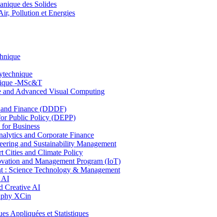
nique des Solides
, Pollution et Energies
chnique
lytechnique
hnique -MSc&T
ce and Advanced Visual Computing
and Finance (DDDF)
r Public Policy (DEPP)
for Business
ytics and Corporate Finance
ring and Sustainability Management
Cities and Climate Policy
ovation and Management Program (IoT)
: Science Technology & Management
 AI
 Creative AI
aphy XCin
ppliquées et Statistiques