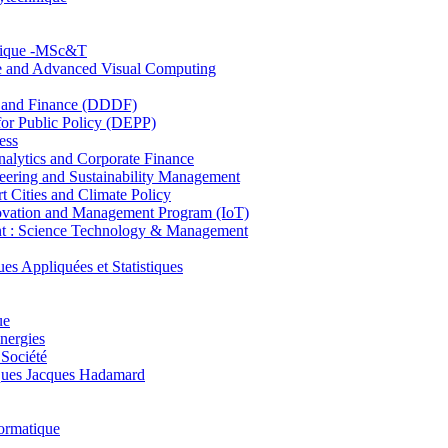
hnique -MSc&T
ce and Advanced Visual Computing
and Finance (DDDF)
r Public Policy (DEPP)
ess
ytics and Corporate Finance
ring and Sustainability Management
Cities and Climate Policy
ovation and Management Program (IoT)
: Science Technology & Management
ppliquées et Statistiques
ue
nergies
 Société
es Jacques Hadamard
ormatique