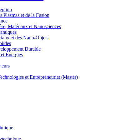
eption
lasmas et de la Fusion
ance
, Matériaux et Nanosciences
ntiques
aux et des Nano-Objets
lides
eloppement Durable
et Énergies
neurs
hnologies et Entrepreneuriat (Master)
chnique
lytechnique