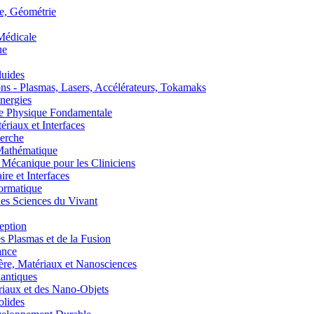
, Géométrie
édicale
ue
uides
s - Plasmas, Lasers, Accélérateurs, Tokamaks
nergies
de Physique Fondamentale
aux et Interfaces
erche
athématique
anique pour les Cliniciens
 et Interfaces
ormatique
s Sciences du Vivant
eption
lasmas et de la Fusion
ance
, Matériaux et Nanosciences
ntiques
aux et des Nano-Objets
lides