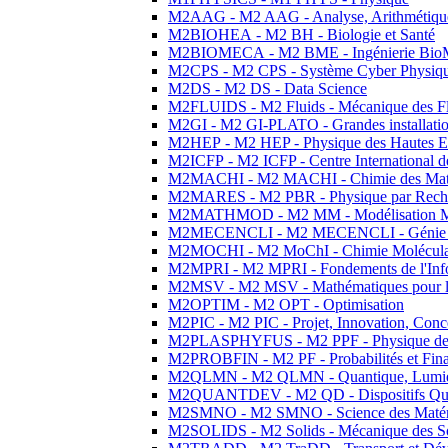
M2AAG - M2 AAG - Analyse, Arithmétique
M2BIOHEA - M2 BH - Biologie et Santé
M2BIOMECA - M2 BME - Ingénierie BioM
M2CPS - M2 CPS - Système Cyber Physiq
M2DS - M2 DS - Data Science
M2FLUIDS - M2 Fluids - Mécanique des Fl
M2GI - M2 GI-PLATO - Grandes installation
M2HEP - M2 HEP - Physique des Hautes E
M2ICFP - M2 ICFP - Centre International 
M2MACHI - M2 MACHI - Chimie des Matéri
M2MARES - M2 PBR - Physique par Rech
M2MATHMOD - M2 MM - Modélisation M
M2MECENCLI - M2 MECENCLI - Génie Méc
M2MOCHI - M2 MoChI - Chimie Moléculaire
M2MPRI - M2 MPRI - Fondements de l'Inf
M2MSV - M2 MSV - Mathématiques pour le
M2OPTIM - M2 OPT - Optimisation
M2PIC - M2 PIC - Projet, Innovation, Conc
M2PLASPHYFUS - M2 PPF - Physique des P
M2PROBFIN - M2 PF - Probabilités et Fin
M2QLMN - M2 QLMN - Quantique, Lumière
M2QUANTDEV - M2 QD - Dispositifs Qua
M2SMNO - M2 SMNO - Science des Matéri
M2SOLIDS - M2 Solids - Mécanique des So