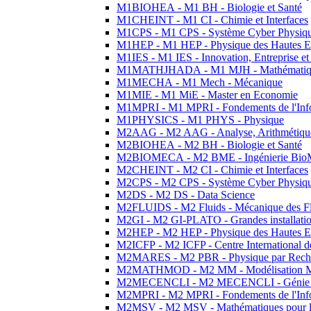
M1BIOHEA - M1 BH - Biologie et Santé
M1CHEINT - M1 CI - Chimie et Interfaces
M1CPS - M1 CPS - Système Cyber Physiq
M1HEP - M1 HEP - Physique des Hautes E
M1IES - M1 IES - Innovation, Entreprise et
M1MATHJHADA - M1 MJH - Mathématiqu
M1MECHA - M1 Mech - Mécanique
M1MIE - M1 MiE - Master en Economie
M1MPRI - M1 MPRI - Fondements de l'Inf
M1PHYSICS - M1 PHYS - Physique
M2AAG - M2 AAG - Analyse, Arithmétique
M2BIOHEA - M2 BH - Biologie et Santé
M2BIOMECA - M2 BME - Ingénierie BioM
M2CHEINT - M2 CI - Chimie et Interfaces
M2CPS - M2 CPS - Système Cyber Physiq
M2DS - M2 DS - Data Science
M2FLUIDS - M2 Fluids - Mécanique des Fl
M2GI - M2 GI-PLATO - Grandes installation
M2HEP - M2 HEP - Physique des Hautes E
M2ICFP - M2 ICFP - Centre International 
M2MARES - M2 PBR - Physique par Rech
M2MATHMOD - M2 MM - Modélisation M
M2MECENCLI - M2 MECENCLI - Génie Méc
M2MPRI - M2 MPRI - Fondements de l'Inf
M2MSV - M2 MSV - Mathématiques pour le