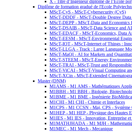
X - Titre d’Ingénieur diplômé de l’École po
Diplôme de formation gradué de l'Ecole Polytec
MScT-CyS - MScT-Cybersecurity (CyS)
MScT-DDDF - MScT-Double Degree Data 
MScT-DEPP - MScT-Data and Economics fo
MScT-DSAIB - MScT-Data Science and AI 
MScT-EDACF - MScT-Economics, Data Anal
MScT-EESM - MScT-Environmental Enginee
MScT-IOT - MScT-Internet of Things : Inn
MScT-LLGA - Track : Large Language Mode
MScT-MaQI - AI for Markets and Quantitat
MScT-STEEM - MScT-Energy Environment 
MScT-TRAI - MScT-Trust and Responsible
MScT-ViCAI - MScT-Visual Computing and
MScT-XCin - MScT-Extended Cinematogr
Master (DNM)
M1AMS - M1 AMS - Mathématiques Appliqué
M1BBH - M1 BBH - Biologie, Biotechnolog
M1BME - M1 BME - Ingénierie BioMédica
M1CHI - M1 CHI - Chimie et Interfaces
M1CPS - M1 CCSN - Maj. CPS - Système 
M1HEP - M1 HEP - Physique des Hautes E
M1IES - M1 IES - Innovation, Entreprise et
M1MATHJHADA - M1 MJH - Mathematiqu
M1MEC - M1 Mech - Mecanique