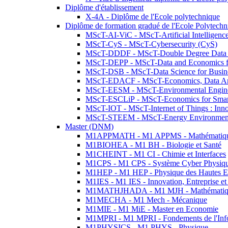
Diplôme d'établissement
X-4A - Diplôme de l'Ecole polytechnique
Diplôme de formation gradué de l'Ecole Polytec
MScT-AI-ViC - MScT-Artificial Intelligen
MScT-CyS - MScT-Cybersecurity (CyS)
MScT-DDDF - MScT-Double Degree Data 
MScT-DEPP - MScT-Data and Economics fo
MScT-DSB - MScT-Data Science for Busin
MScT-EDACF - MScT-Economics, Data Anal
MScT-EESM - MScT-Environmental Enginee
MScT-ESCLiP - MScT-Economics for Smart 
MScT-IOT - MScT-Internet of Things : Inn
MScT-STEEM - MScT-Energy Environment 
Master (DNM)
M1APPMATH - M1 APPMS - Mathématiques A
M1BIOHEA - M1 BH - Biologie et Santé
M1CHEINT - M1 CI - Chimie et Interfaces
M1CPS - M1 CPS - Système Cyber Physiq
M1HEP - M1 HEP - Physique des Hautes E
M1IES - M1 IES - Innovation, Entreprise et
M1MATHJHADA - M1 MJH - Mathématiqu
M1MECHA - M1 Mech - Mécanique
M1MIE - M1 MiE - Master en Economie
M1MPRI - M1 MPRI - Fondements de l'Inf
M1PHYSICS - M1 PHYS - Physique