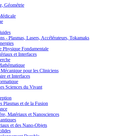
, Géométrie
édicale
ue
uides
s - Plasmas, Lasers, Accélérateurs, Tokamaks
nergies
de Physique Fondamentale
aux et Interfaces
erche
athématique
anique pour les Cliniciens
 et Interfaces
ormatique
s Sciences du Vivant
eption
lasmas et de la Fusion
ance
, Matériaux et Nanosciences
ntiques
aux et des Nano-Objets
lides