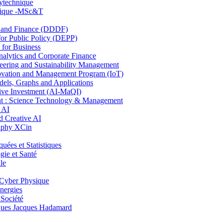
lytechnique
hnique -MSc&T
and Finance (DDDF)
r Public Policy (DEPP)
for Business
ytics and Corporate Finance
ring and Sustainability Management
ovation and Management Program (IoT)
ls, Graphs and Applications
ive Investment (AI-MaQI)
: Science Technology & Management
 AI
 Creative AI
aphy XCin
es et Statistiques
ie et Santé
le
Cyber Physique
nergies
 Société
es Jacques Hadamard