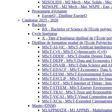
M2SOLIDS - M2 Mech - Maj. Solids - Meca
M2WAPE - M2 Mech - Maj. WAPE - Eau, Air
Programme d'échange
EuroteQ - Diplôme EuroteQ
Catalogue 2025 - 2026
Bachelor
BX - Bachelor of Science de l'Ecole polyte
Cycle Ingénieur
X - Titre d’Ingénieur diplômé de l’École po
Diplôme de formation gradué de l'Ecole Polytec
MScT-AI-ViC - MScT-Artificial Intelligen
MScT-CyS - MScT-Cybersecurity (CyS)
MScT-DDDF - MScT-Double Degree Data 
MScT-DEPP - MScT-Data and Economics fo
MScT-DSAIB - MScT-Data Science and AI 
MScT-EDACF - MScT-Economics, Data Anal
MScT-EESM - MScT-Environmental Enginee
MScT-ESCLiP - MScT-Economics for Smart 
MScT-IOT - MScT-Internet of Things : Inn
MScT-STEEM - MScT-Energy Environment 
MScT-TRAI - MScT-Trust and Responsible
MScT-ViCAI - MScT-Visual Computing and
MScT-XCin - MScT-Extended Cinematogr
Master (DNM)
M1APPMATH - M1 APPMS - Mathématiques A