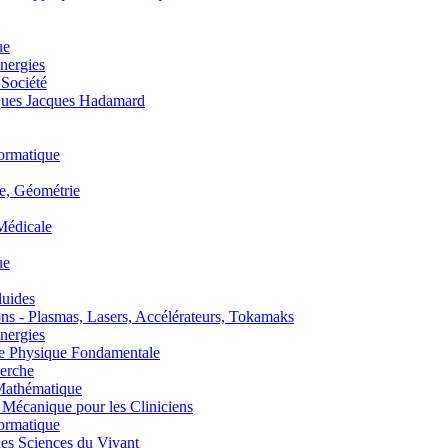
ue
nergies
 Société
es Jacques Hadamard
ormatique
, Géométrie
édicale
ue
uides
s - Plasmas, Lasers, Accélérateurs, Tokamaks
nergies
de Physique Fondamentale
erche
athématique
anique pour les Cliniciens
ormatique
s Sciences du Vivant