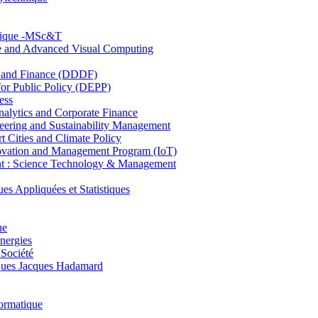
hnique -MSc&T
ce and Advanced Visual Computing
and Finance (DDDF)
r Public Policy (DEPP)
ess
ytics and Corporate Finance
ring and Sustainability Management
Cities and Climate Policy
ovation and Management Program (IoT)
: Science Technology & Management
ppliquées et Statistiques
ue
nergies
 Société
es Jacques Hadamard
ormatique