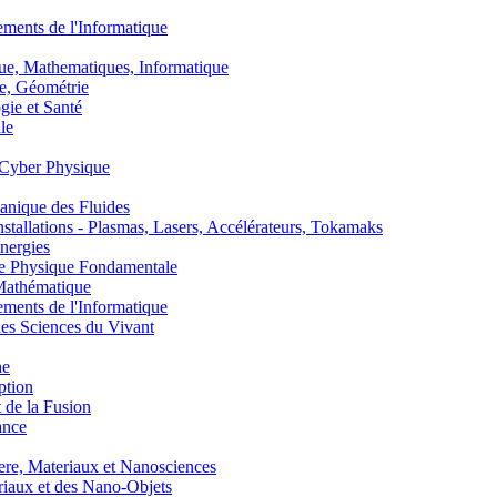
nts de l'Informatique
, Mathematiques, Informatique
, Géométrie
ie et Santé
le
Cyber Physique
nique des Fluides
lations - Plasmas, Lasers, Accélérateurs, Tokamaks
nergies
de Physique Fondamentale
athématique
nts de l'Informatique
s Sciences du Vivant
he
ption
 de la Fusion
ance
, Materiaux et Nanosciences
aux et des Nano-Objets