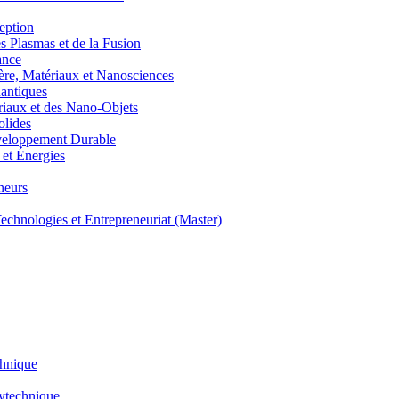
eption
lasmas et de la Fusion
ance
, Matériaux et Nanosciences
ntiques
aux et des Nano-Objets
lides
eloppement Durable
et Énergies
neurs
hnologies et Entrepreneuriat (Master)
chnique
lytechnique