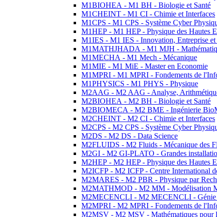
M1BIOHEA - M1 BH - Biologie et Santé
M1CHEINT - M1 CI - Chimie et Interfaces
M1CPS - M1 CPS - Système Cyber Physiq
M1HEP - M1 HEP - Physique des Hautes E
M1IES - M1 IES - Innovation, Entreprise et
M1MATHJHADA - M1 MJH - Mathématiqu
M1MECHA - M1 Mech - Mécanique
M1MIE - M1 MiE - Master en Economie
M1MPRI - M1 MPRI - Fondements de l'Inf
M1PHYSICS - M1 PHYS - Physique
M2AAG - M2 AAG - Analyse, Arithmétique
M2BIOHEA - M2 BH - Biologie et Santé
M2BIOMECA - M2 BME - Ingénierie BioM
M2CHEINT - M2 CI - Chimie et Interfaces
M2CPS - M2 CPS - Système Cyber Physiq
M2DS - M2 DS - Data Science
M2FLUIDS - M2 Fluids - Mécanique des Fl
M2GI - M2 GI-PLATO - Grandes installation
M2HEP - M2 HEP - Physique des Hautes E
M2ICFP - M2 ICFP - Centre International 
M2MARES - M2 PBR - Physique par Rech
M2MATHMOD - M2 MM - Modélisation M
M2MECENCLI - M2 MECENCLI - Génie Méc
M2MPRI - M2 MPRI - Fondements de l'Inf
M2MSV - M2 MSV - Mathématiques pour le