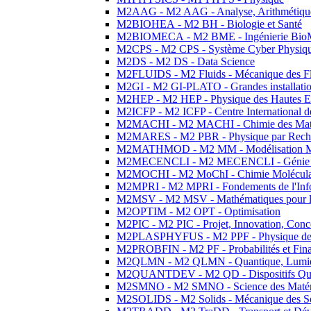
M2AAG - M2 AAG - Analyse, Arithmétique
M2BIOHEA - M2 BH - Biologie et Santé
M2BIOMECA - M2 BME - Ingénierie BioM
M2CPS - M2 CPS - Système Cyber Physiq
M2DS - M2 DS - Data Science
M2FLUIDS - M2 Fluids - Mécanique des Fl
M2GI - M2 GI-PLATO - Grandes installation
M2HEP - M2 HEP - Physique des Hautes E
M2ICFP - M2 ICFP - Centre International 
M2MACHI - M2 MACHI - Chimie des Matéri
M2MARES - M2 PBR - Physique par Rech
M2MATHMOD - M2 MM - Modélisation M
M2MECENCLI - M2 MECENCLI - Génie Méc
M2MOCHI - M2 MoChI - Chimie Moléculaire
M2MPRI - M2 MPRI - Fondements de l'Inf
M2MSV - M2 MSV - Mathématiques pour le
M2OPTIM - M2 OPT - Optimisation
M2PIC - M2 PIC - Projet, Innovation, Conc
M2PLASPHYFUS - M2 PPF - Physique des P
M2PROBFIN - M2 PF - Probabilités et Fin
M2QLMN - M2 QLMN - Quantique, Lumière
M2QUANTDEV - M2 QD - Dispositifs Qua
M2SMNO - M2 SMNO - Science des Matéri
M2SOLIDS - M2 Solids - Mécanique des So