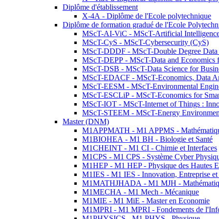
Diplôme d'établissement
X-4A - Diplôme de l'Ecole polytechnique
Diplôme de formation gradué de l'Ecole Polytec
MScT-AI-ViC - MScT-Artificial Intelligen
MScT-CyS - MScT-Cybersecurity (CyS)
MScT-DDDF - MScT-Double Degree Data 
MScT-DEPP - MScT-Data and Economics fo
MScT-DSB - MScT-Data Science for Busin
MScT-EDACF - MScT-Economics, Data Anal
MScT-EESM - MScT-Environmental Enginee
MScT-ESCLiP - MScT-Economics for Smart 
MScT-IOT - MScT-Internet of Things : Inn
MScT-STEEM - MScT-Energy Environment 
Master (DNM)
M1APPMATH - M1 APPMS - Mathématiques A
M1BIOHEA - M1 BH - Biologie et Santé
M1CHEINT - M1 CI - Chimie et Interfaces
M1CPS - M1 CPS - Système Cyber Physiq
M1HEP - M1 HEP - Physique des Hautes E
M1IES - M1 IES - Innovation, Entreprise et
M1MATHJHADA - M1 MJH - Mathématiqu
M1MECHA - M1 Mech - Mécanique
M1MIE - M1 MiE - Master en Economie
M1MPRI - M1 MPRI - Fondements de l'Inf
M1PHYSICS - M1 PHYS - Physique