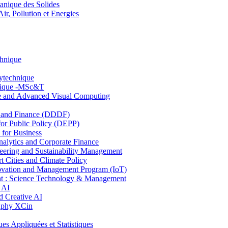
nique des Solides
, Pollution et Energies
chnique
lytechnique
hnique -MSc&T
ce and Advanced Visual Computing
and Finance (DDDF)
r Public Policy (DEPP)
for Business
ytics and Corporate Finance
ring and Sustainability Management
Cities and Climate Policy
ovation and Management Program (IoT)
: Science Technology & Management
 AI
 Creative AI
aphy XCin
ppliquées et Statistiques