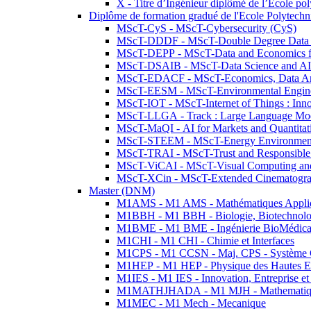
X - Titre d’Ingénieur diplômé de l’École po
Diplôme de formation gradué de l'Ecole Polytec
MScT-CyS - MScT-Cybersecurity (CyS)
MScT-DDDF - MScT-Double Degree Data 
MScT-DEPP - MScT-Data and Economics fo
MScT-DSAIB - MScT-Data Science and AI 
MScT-EDACF - MScT-Economics, Data Anal
MScT-EESM - MScT-Environmental Enginee
MScT-IOT - MScT-Internet of Things : Inn
MScT-LLGA - Track : Large Language Mode
MScT-MaQI - AI for Markets and Quantitat
MScT-STEEM - MScT-Energy Environment 
MScT-TRAI - MScT-Trust and Responsible
MScT-ViCAI - MScT-Visual Computing and
MScT-XCin - MScT-Extended Cinematogr
Master (DNM)
M1AMS - M1 AMS - Mathématiques Appliqué
M1BBH - M1 BBH - Biologie, Biotechnolog
M1BME - M1 BME - Ingénierie BioMédica
M1CHI - M1 CHI - Chimie et Interfaces
M1CPS - M1 CCSN - Maj. CPS - Système 
M1HEP - M1 HEP - Physique des Hautes E
M1IES - M1 IES - Innovation, Entreprise et
M1MATHJHADA - M1 MJH - Mathematiqu
M1MEC - M1 Mech - Mecanique