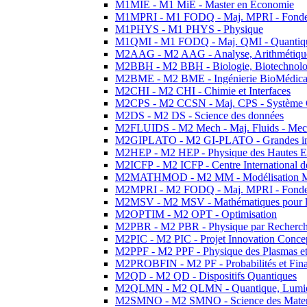
M1MIE - M1 MiE - Master en Economie
M1MPRI - M1 FODQ - Maj. MPRI - Fondeme
M1PHYS - M1 PHYS - Physique
M1QMI - M1 FODQ - Maj. QMI - Quantique
M2AAG - M2 AAG - Analyse, Arithmétique
M2BBH - M2 BBH - Biologie, Biotechnolog
M2BME - M2 BME - Ingénierie BioMédica
M2CHI - M2 CHI - Chimie et Interfaces
M2CPS - M2 CCSN - Maj. CPS - Système 
M2DS - M2 DS - Science des données
M2FLUIDS - M2 Mech - Maj. Fluids - Meca
M2GIPLATO - M2 GI-PLATO - Grandes instal
M2HEP - M2 HEP - Physique des Hautes E
M2ICFP - M2 ICFP - Centre International 
M2MATHMOD - M2 MM - Modélisation M
M2MPRI - M2 FODQ - Maj. MPRI - Fondeme
M2MSV - M2 MSV - Mathématiques pour le
M2OPTIM - M2 OPT - Optimisation
M2PBR - M2 PBR - Physique par Recherc
M2PIC - M2 PIC - Projet Innovation Conce
M2PPF - M2 PPF - Physique des Plasmas et
M2PROBFIN - M2 PF - Probabilités et Fin
M2QD - M2 QD - Dispositifs Quantiques
M2QLMN - M2 QLMN - Quantique, Lumiere
M2SMNO - M2 SMNO - Science des Materi