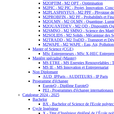
M2OPTIM - M2 OPT - Optimisation
M2PIC - M2 PIC - Projet, Innovation, Conc
M2PLASPHYFUS - M2 PPF - Physique des P
M2PROBFIN - M2 PF - Probabilités et Fin
M2QLMN - M2 QLMN - Quantique, Lumière
M2QUANTDEV - M2 QD - Dispositifs Qua
M2SMNO - M2 SMNO - Science des Matéri
M2SOLIDS - M2 Solids - Mécanique des So
M2TRADD - M2 TraDD - Transport et Dév
M2WAPE - M2 WAPE - Eau, Air, Pollution 
Master of Science (CGE)
MSc Entrepreneurs - MSc X-HEC Entrepre
Mastère spécialisé (Master)
MS ETRE - MS Energies Renouvelables : Tec
MS IE - MS Innovation et Entreprenariat
Non Diplomant
AUD_IPParis - AUDITEURS - IP Paris
Programme d'échange
EuroteQ - Diplôme EuroteQ
PEI - Programmes d'échange internationaux
Catalogue 2024 - 2025
Bachelor
BX - Bachelor of Science de l'Ecole polyte
Cycle Ingénieur
X - Titre d’Ingénieur diplômé de l’École po