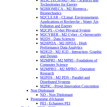
M1SCTECHNRJ - M1 - Sciences and
Technologies for Energy
M2BIOMECA - M2 Biomeca -
Biomechanics
M2CLEAR - CLimat, Environnement,
Applications et Recherche - Water, Air,
Pollution and Energy
M2CPS - Cyber Physical System
M2CYBER - M2 Cyber - Cybersecurity
M2DS - Data Sciences
M2HPDA - M2 HPDA - High
Performance Data Analytics
M2IGD - M2 IGD - Interaction, Graphic
and Design
M2MPRI - M2 MPRI - Foudations of
Computer Science
M2MPRO - M2 MPRO - Operation
Research
M2PDS - M2 PDS - Parallel and
Distributed Systems
M2PIC - Projet Innovation Conception
Non Diplomant
ND - Non Diplomant
Programme d'échange
PEI - Echanges PEI