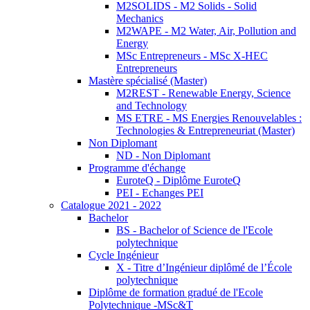
M2SOLIDS - M2 Solids - Solid
Mechanics
M2WAPE - M2 Water, Air, Pollution and
Energy
MSc Entrepreneurs - MSc X-HEC
Entrepreneurs
Mastère spécialisé (Master)
M2REST - Renewable Energy, Science
and Technology
MS ETRE - MS Energies Renouvelables :
Technologies & Entrepreneuriat (Master)
Non Diplomant
ND - Non Diplomant
Programme d'échange
EuroteQ - Diplôme EuroteQ
PEI - Echanges PEI
Catalogue 2021 - 2022
Bachelor
BS - Bachelor of Science de l'Ecole
polytechnique
Cycle Ingénieur
X - Titre d’Ingénieur diplômé de l’École
polytechnique
Diplôme de formation gradué de l'Ecole
Polytechnique -MSc&T