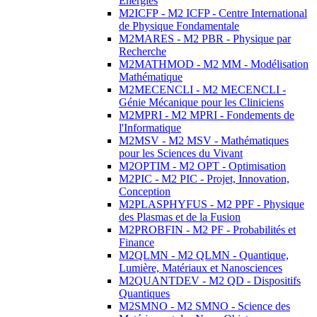
Energies
M2ICFP - M2 ICFP - Centre International
de Physique Fondamentale
M2MARES - M2 PBR - Physique par
Recherche
M2MATHMOD - M2 MM - Modélisation
Mathématique
M2MECENCLI - M2 MECENCLI -
Génie Mécanique pour les Cliniciens
M2MPRI - M2 MPRI - Fondements de
l'Informatique
M2MSV - M2 MSV - Mathématiques
pour les Sciences du Vivant
M2OPTIM - M2 OPT - Optimisation
M2PIC - M2 PIC - Projet, Innovation,
Conception
M2PLASPHYFUS - M2 PPF - Physique
des Plasmas et de la Fusion
M2PROBFIN - M2 PF - Probabilités et
Finance
M2QLMN - M2 QLMN - Quantique,
Lumière, Matériaux et Nanosciences
M2QUANTDEV - M2 QD - Dispositifs
Quantiques
M2SMNO - M2 SMNO - Science des