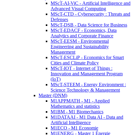
MScT-AI-ViC - Artificial Intelligence and
Advanced Visual Computing
MScT-CTD - Cybersecurity : Threats and
Defenses
MScT-DSB - Data Science for Business
MScT-EDACF - Economics, Data
Analytics and Corporate Finance
MScT-EESM - Environmental
Engineering and Sustainability
Management
MScT-ESCLiP - Economics for Smart
Cities and Climate Policy
MScT-IOT - Internet of Things :
Innovation and Management Program
(IoT)
MScT-STEEM - Energy Environment :
Science Technology & Management
Master (DNM)
M1APPMATH - M1 - Applied
Mathematics and statistics
M1BM - M1 Biomechanics
M1DATAAI - M1 Data AI - Data and
Artificial Intelligence
M1ECO - M1 Economie
M1ENERG - Master 1 Énergie