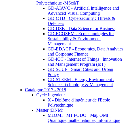
Polytechnique -MSc&T
GD-AIAVC - Artificial Intelligence and
Advanced Visual Computing
GD-CTD - Cybersecurity : Threats &
Defenses
GD-DSB - Data Science for Business
GD-ECOSEM - Ecotechnologies for
Sustainability & Environment
Management
GD-EDACF - Economics, Data Analytics
and Corporate Finance
GD-IOT - Internet of Things : Innovation
and Management Program (IoT)
GD-SCUP - Smart Cities and Urban
Policy
GD-STEEM - Energy Environment :
Science Technology & Management
Catalogue 2017 - 2018
Cycle Ingénieur
X - Diplôme d'ingénieur de l'Ecole
Polytechnique
Master (DNM)
M1QMI - M1 FODQ - Maj. QMI -
Quantique, mathematiques, informatique