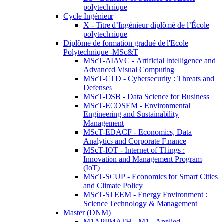
polytechnique
Cycle Ingénieur
X - Titre d’Ingénieur diplômé de l’École
polytechnique
Diplôme de formation gradué de l'Ecole
Polytechnique -MSc&T
MScT-AIAVC - Artificial Intelligence and
Advanced Visual Computing
MScT-CTD - Cybersecurity : Threats and
Defenses
MScT-DSB - Data Science for Business
MScT-ECOSEM - Environmental
Engineering and Sustainability
Management
MScT-EDACF - Economics, Data
Analytics and Corporate Finance
MScT-IOT - Internet of Things :
Innovation and Management Program
(IoT)
MScT-SCUP - Economics for Smart Cities
and Climate Policy
MScT-STEEM - Energy Environment :
Science Technology & Management
Master (DNM)
M1APPMATH - M1 - Applied