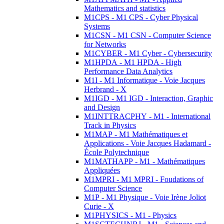
Mathematics and statistics
M1CPS - M1 CPS - Cyber Physical
Systems
M1CSN - M1 CSN - Computer Science
for Networks
M1CYBER - M1 Cyber - Cybersecurity
M1HPDA - M1 HPDA - High
Performance Data Analytics
M1I - M1 Informatique - Voie Jacques
Herbrand - X
M1IGD - M1 IGD - Interaction, Graphic
and Design
M1INTTRACPHY - M1 - International
Track in Physics
M1MAP - M1 Mathématiques et
Applications - Voie Jacques Hadamard -
École Polytechnique
M1MATHAPP - M1 - Mathématiques
Appliquées
M1MPRI - M1 MPRI - Foudations of
Computer Science
M1P - M1 Physique - Voie Irène Joliot
Curie - X
M1PHYSICS - M1 - Physics