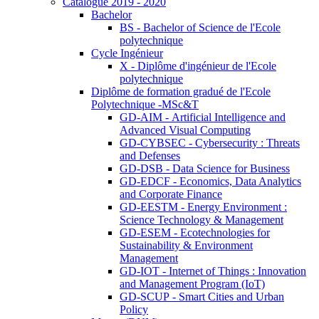
Catalogue 2019 - 2020
Bachelor
BS - Bachelor of Science de l'Ecole
polytechnique
Cycle Ingénieur
X - Diplôme d'ingénieur de l'Ecole
polytechnique
Diplôme de formation gradué de l'Ecole
Polytechnique -MSc&T
GD-AIM - Artificial Intelligence and
Advanced Visual Computing
GD-CYBSEC - Cybersecurity : Threats
and Defenses
GD-DSB - Data Science for Business
GD-EDCF - Economics, Data Analytics
and Corporate Finance
GD-EESTM - Energy Environment :
Science Technology & Management
GD-ESEM - Ecotechnologies for
Sustainability & Environment
Management
GD-IOT - Internet of Things : Innovation
and Management Program (IoT)
GD-SCUP - Smart Cities and Urban
Policy