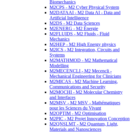
Biomechanics
M2CPS - M2 Cyber Physical System
M2DATAAI - M2 Data AI - Data and
Artificial Intelligence
M2DS - M2 Data Sciences
M2ENERG - M2 Énergie
M2FLUIDS - M2 Fluids - Fluid
Mechanics
M2HEP - M2 High Energy physics
M2ICS - M2 Integration, Circuits and
Systems
M2MATHMOD - M2 Mathematical
Modelling
M2MECENCLI - M2 Mecencli -
Mechanical Engineering for Clinicians
M2MICAS - M2 Machine Learning,
Communications and Security
M2MOCHI - M2 Molecular Chemistry
and Interfaces
M2MSV - M2 MSV - Mathématiques
pour les Sciences du Vivant
M2OPTIM - M2 Optimisation
M2PIC - M2 Projet Innovation Conception
M2QNSLMT - M2 Quantum, Light,
Materials and Nanosciences