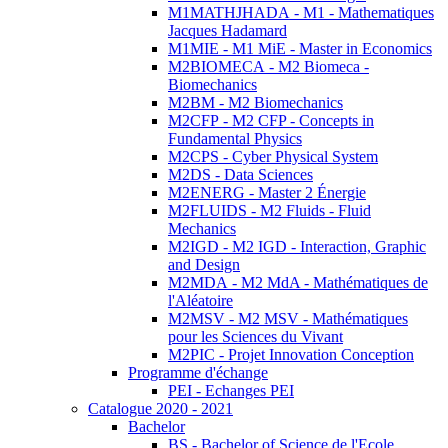
M1MATHJHADA - M1 - Mathematiques
Jacques Hadamard
M1MIE - M1 MiE - Master in Economics
M2BIOMECA - M2 Biomeca -
Biomechanics
M2BM - M2 Biomechanics
M2CFP - M2 CFP - Concepts in
Fundamental Physics
M2CPS - Cyber Physical System
M2DS - Data Sciences
M2ENERG - Master 2 Énergie
M2FLUIDS - M2 Fluids - Fluid
Mechanics
M2IGD - M2 IGD - Interaction, Graphic
and Design
M2MDA - M2 MdA - Mathématiques de
l'Aléatoire
M2MSV - M2 MSV - Mathématiques
pour les Sciences du Vivant
M2PIC - Projet Innovation Conception
Programme d'échange
PEI - Echanges PEI
Catalogue 2020 - 2021
Bachelor
BS - Bachelor of Science de l'Ecole