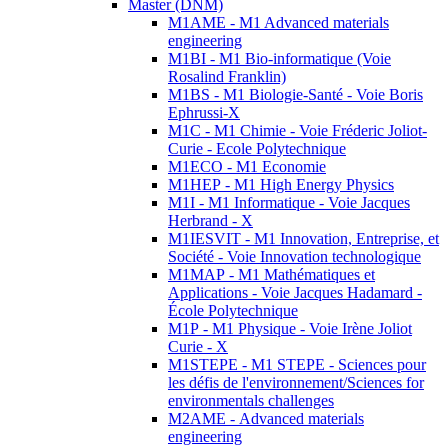
Master (DNM)
M1AME - M1 Advanced materials
engineering
M1BI - M1 Bio-informatique (Voie
Rosalind Franklin)
M1BS - M1 Biologie-Santé - Voie Boris
Ephrussi-X
M1C - M1 Chimie - Voie Fréderic Joliot-
Curie - Ecole Polytechnique
M1ECO - M1 Economie
M1HEP - M1 High Energy Physics
M1I - M1 Informatique - Voie Jacques
Herbrand - X
M1IESVIT - M1 Innovation, Entreprise, et
Société - Voie Innovation technologique
M1MAP - M1 Mathématiques et
Applications - Voie Jacques Hadamard -
École Polytechnique
M1P - M1 Physique - Voie Irène Joliot
Curie - X
M1STEPE - M1 STEPE - Sciences pour
les défis de l'environnement/Sciences for
environmentals challenges
M2AME - Advanced materials
engineering