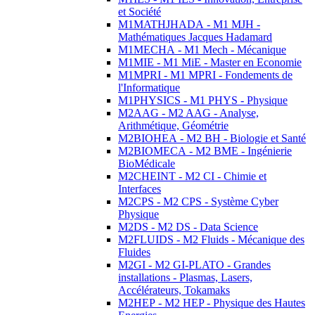
et Société
M1MATHJHADA - M1 MJH -
Mathématiques Jacques Hadamard
M1MECHA - M1 Mech - Mécanique
M1MIE - M1 MiE - Master en Economie
M1MPRI - M1 MPRI - Fondements de
l'Informatique
M1PHYSICS - M1 PHYS - Physique
M2AAG - M2 AAG - Analyse,
Arithmétique, Géométrie
M2BIOHEA - M2 BH - Biologie et Santé
M2BIOMECA - M2 BME - Ingénierie
BioMédicale
M2CHEINT - M2 CI - Chimie et
Interfaces
M2CPS - M2 CPS - Système Cyber
Physique
M2DS - M2 DS - Data Science
M2FLUIDS - M2 Fluids - Mécanique des
Fluides
M2GI - M2 GI-PLATO - Grandes
installations - Plasmas, Lasers,
Accélérateurs, Tokamaks
M2HEP - M2 HEP - Physique des Hautes