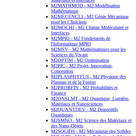
Matériaux et Interfaces
M2MATHMOD - M2 Modélisation
Mathématique
M2MECENCLI - M2 Génie Mécanique
pour les Cliniciens
M2MOCHI - M2 Chimie Moléculaire et
Interfaces
M2MPRI - M2 Fondements de
l'Informatique MPRI
M2MSV - M2 Mathématiques pour les
Sciences du Vivant
M2OPTIM - M2 Optimisation
M2PIC - M2 Projet, Innovation,
Conception
M2PLASPHYFUS - M2 Physique des
Plasmas et de la Fusion
M2PROBFIN - M2 Probabilités et
Finance
M2QNSLMT - M2 Quantique, Lumière,
Matériaux et Nanosciences
M2QUANTDEV - M2 Dispositifs
Quantiques
M2SMNO - M2 Science des Matériaux et
des Nano-Objets
M2SOLIDS - M2 Mécanique des Solides