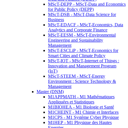
MScT-DEPP - MScT-Data and Economics
for Public Policy (DEPP)
MScT-DSB - MScT-Data Science for
Business
MScT-EDACF - MScT-Economics, Data
Analytics and Corporate Finance
MScT-EESM - MScT-Environmental
Engineering and Sustainability
Management
MScT-ESCLiP - MScT-Economics for
Smart Cities and Climate Policy
MScT-IOT - MScT-Internet of Things :
Innovation and Management Program
(IoT)
MScT-STEEM - MScT-Energy
Environment : Science Technology &
Management
Master (DNM)
M1APPMATH - M1 Mathématiques
Appliquées et Statistiques
M1BIOHEA - M1 Biologie et Santé
M1CHEINT - M1 Chimie et Interfaces
M1CPS - M1 Système Cyber Physique
M1HEP - M1 Physique des Hautes
Energies