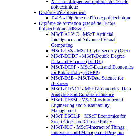
X - Titre d’Ingénieur diplômé de l’École
polytechnique
Diplôme d'établissement
X-4A - Diplôme de l'Ecole polytechnique
Diplôme de formation gradué de l'Ecole
Polytechnique -MSc&T
MScT-AI-ViC - MScT-Artificial
Intelligence and Advanced Visual
Computing
MScT-CyS - MScT-Cybersecurity (CyS)
MScT-DDDF - MScT-Double Degree
Data and Finance (DDDF)
MScT-DEPP - MScT-Data and Economics
for Public Policy (DEPP)
MScT-DSB - MScT-Data Science for
Business
MScT-EDACF - MScT-Economics, Data
Analytics and Corporate Finance
MScT-EESM - MScT-Environmental
Engineering and Sustainability
Management
MScT-ESCLiP - MScT-Economics for
Smart Cities and Climate Policy
MScT-IOT - MScT-Internet of Things :
Innovation and Management Program