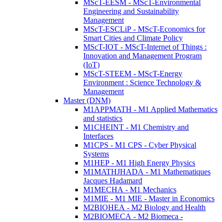
MScT-EESM - MScT-Environmental
Engineering and Sustainability
Management
MScT-ESCLiP - MScT-Economics for
Smart Cities and Climate Policy
MScT-IOT - MScT-Internet of Things :
Innovation and Management Program
(IoT)
MScT-STEEM - MScT-Energy
Environment : Science Technology &
Management
Master (DNM)
M1APPMATH - M1 Applied Mathematics
and statistics
M1CHEINT - M1 Chemistry and
Interfaces
M1CPS - M1 CPS - Cyber Physical
Systems
M1HEP - M1 High Energy Physics
M1MATHJHADA - M1 Mathematiques
Jacques Hadamard
M1MECHA - M1 Mechanics
M1MIE - M1 MIE - Master in Economics
M2BIOHEA - M2 Biology and Health
M2BIOMECA - M2 Biomeca -