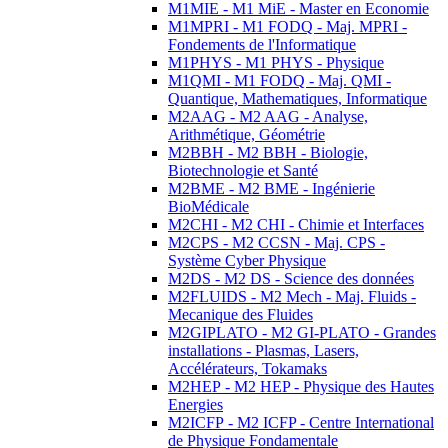
M1MIE - M1 MiE - Master en Economie
M1MPRI - M1 FODQ - Maj. MPRI -
Fondements de l'Informatique
M1PHYS - M1 PHYS - Physique
M1QMI - M1 FODQ - Maj. QMI -
Quantique, Mathematiques, Informatique
M2AAG - M2 AAG - Analyse,
Arithmétique, Géométrie
M2BBH - M2 BBH - Biologie,
Biotechnologie et Santé
M2BME - M2 BME - Ingénierie
BioMédicale
M2CHI - M2 CHI - Chimie et Interfaces
M2CPS - M2 CCSN - Maj. CPS -
Système Cyber Physique
M2DS - M2 DS - Science des données
M2FLUIDS - M2 Mech - Maj. Fluids -
Mecanique des Fluides
M2GIPLATO - M2 GI-PLATO - Grandes
installations - Plasmas, Lasers,
Accélérateurs, Tokamaks
M2HEP - M2 HEP - Physique des Hautes
Energies
M2ICFP - M2 ICFP - Centre International
de Physique Fondamentale