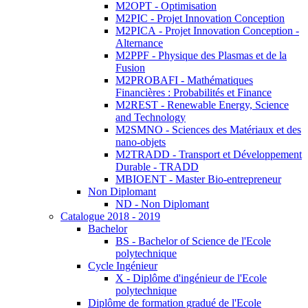
M2OPT - Optimisation
M2PIC - Projet Innovation Conception
M2PICA - Projet Innovation Conception -
Alternance
M2PPF - Physique des Plasmas et de la
Fusion
M2PROBAFI - Mathématiques
Financières : Probabilités et Finance
M2REST - Renewable Energy, Science
and Technology
M2SMNO - Sciences des Matériaux et des
nano-objets
M2TRADD - Transport et Développement
Durable - TRADD
MBIOENT - Master Bio-entrepreneur
Non Diplomant
ND - Non Diplomant
Catalogue 2018 - 2019
Bachelor
BS - Bachelor of Science de l'Ecole
polytechnique
Cycle Ingénieur
X - Diplôme d'ingénieur de l'Ecole
polytechnique
Diplôme de formation gradué de l'Ecole