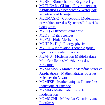
M2BE - Biomechanical Engineering
M2CLEAR - CLimat, Environnement,
Applications et Recherche - Water, Air,
Pollution and Energy
M2CMASIC - Conception, Modélisation
et Architecture des Systèmes Industriels
Complexes
M2DQ - Dispositif quantique
M2DS - Data Sciences
M2FM - Fluid Mechanics
M2HEP - High Energy physics
M2ITIE - Innovation Technologique :
ingénierie et entrepreneuriat
M2M4S - Modélisation Multiphysique
Multiéchelle des Matériaux et des
Structures
M2MAMSV - Master 2 Mathématiques et
Applications - Mathématiques pour les
Sciences du Vivant
M2MFSF - Mathématiques Financières :
Statistique et Finance
M2MM - Mathématiques de la
modélisation
M2MOCHI - Molecular Chemistry and
Interfaces