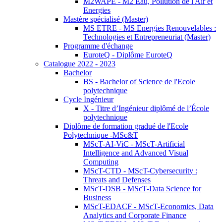
M2WAPE - M2 Eau, Pollution de l'Air et
Energies
Mastère spécialisé (Master)
MS ETRE - MS Energies Renouvelables :
Technologies et Entrepreneuriat (Master)
Programme d'échange
EuroteQ - Diplôme EuroteQ
Catalogue 2022 - 2023
Bachelor
BS - Bachelor of Science de l'Ecole
polytechnique
Cycle Ingénieur
X - Titre d’Ingénieur diplômé de l’École
polytechnique
Diplôme de formation gradué de l'Ecole
Polytechnique -MSc&T
MScT-AI-ViC - MScT-Artificial
Intelligence and Advanced Visual
Computing
MScT-CTD - MScT-Cybersecurity :
Threats and Defenses
MScT-DSB - MScT-Data Science for
Business
MScT-EDACF - MScT-Economics, Data
Analytics and Corporate Finance