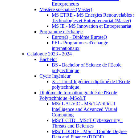
Entrepreneurs
Mastère spécialisé (Master)
MS ETRE - MS Energies Renouvelables :
Technologies et Entrepreneuriat (Master)
MS IE - MS Innovation et Entreprenariat
Programme d'échange
EuroteQ - Diplôme EuroteQ
PEI - Programmes d'échange
internationaux
Catalogue 2023 - 2024
Bachelor
BS - Bachelor of Science de l'Ecole
polytechnique
Cycle Ingénieur
X - Titre d’Ingénieur diplômé de l’École
polytechnique
Diplôme de formation gradué de l'Ecole
Polytechnique -MSc&T
MScT-AI-ViC - MScT-Artificial
Intelligence and Advanced Visual
Computing
MScT-CTD - MScT-Cybersecurity :
Threats and Defenses
MScT-DDDF - MScT-Double Degree
Data and Finance (DDDF)