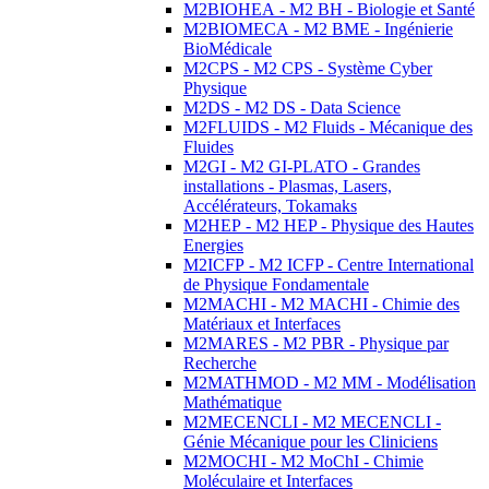
M2BIOHEA - M2 BH - Biologie et Santé
M2BIOMECA - M2 BME - Ingénierie
BioMédicale
M2CPS - M2 CPS - Système Cyber
Physique
M2DS - M2 DS - Data Science
M2FLUIDS - M2 Fluids - Mécanique des
Fluides
M2GI - M2 GI-PLATO - Grandes
installations - Plasmas, Lasers,
Accélérateurs, Tokamaks
M2HEP - M2 HEP - Physique des Hautes
Energies
M2ICFP - M2 ICFP - Centre International
de Physique Fondamentale
M2MACHI - M2 MACHI - Chimie des
Matériaux et Interfaces
M2MARES - M2 PBR - Physique par
Recherche
M2MATHMOD - M2 MM - Modélisation
Mathématique
M2MECENCLI - M2 MECENCLI -
Génie Mécanique pour les Cliniciens
M2MOCHI - M2 MoChI - Chimie
Moléculaire et Interfaces