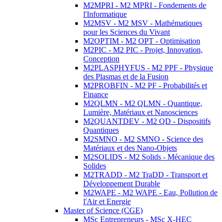
M2MPRI - M2 MPRI - Fondements de
l'Informatique
M2MSV - M2 MSV - Mathématiques
pour les Sciences du Vivant
M2OPTIM - M2 OPT - Optimisation
M2PIC - M2 PIC - Projet, Innovation,
Conception
M2PLASPHYFUS - M2 PPF - Physique
des Plasmas et de la Fusion
M2PROBFIN - M2 PF - Probabilités et
Finance
M2QLMN - M2 QLMN - Quantique,
Lumière, Matériaux et Nanosciences
M2QUANTDEV - M2 QD - Dispositifs
Quantiques
M2SMNO - M2 SMNO - Science des
Matériaux et des Nano-Objets
M2SOLIDS - M2 Solids - Mécanique des
Solides
M2TRADD - M2 TraDD - Transport et
Développement Durable
M2WAPE - M2 WAPE - Eau, Pollution de
l'Air et Energie
Master of Science (CGE)
MSc Entrepreneurs - MSc X-HEC