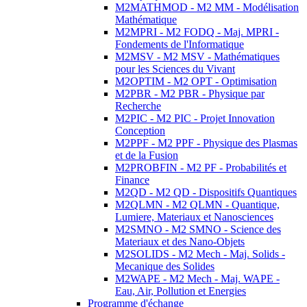
M2MATHMOD - M2 MM - Modélisation
Mathématique
M2MPRI - M2 FODQ - Maj. MPRI -
Fondements de l'Informatique
M2MSV - M2 MSV - Mathématiques
pour les Sciences du Vivant
M2OPTIM - M2 OPT - Optimisation
M2PBR - M2 PBR - Physique par
Recherche
M2PIC - M2 PIC - Projet Innovation
Conception
M2PPF - M2 PPF - Physique des Plasmas
et de la Fusion
M2PROBFIN - M2 PF - Probabilités et
Finance
M2QD - M2 QD - Dispositifs Quantiques
M2QLMN - M2 QLMN - Quantique,
Lumiere, Materiaux et Nanosciences
M2SMNO - M2 SMNO - Science des
Materiaux et des Nano-Objets
M2SOLIDS - M2 Mech - Maj. Solids -
Mecanique des Solides
M2WAPE - M2 Mech - Maj. WAPE -
Eau, Air, Pollution et Energies
Programme d'échange