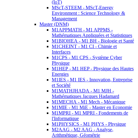
(IoT)
MScT-STEEM - MScT-Energy
Environment : Science Technology &
Management
Master (DNM)
M1APPMATH - M1 APPMS -
Mathématiques Appliquées et Statistiques
M1BIOHEA - M1 BH - Biologie et Santé
M1CHEINT - M1 CI - Chimie et
Interfaces
M1CPS - M1 CPS - Système Cyber
Physique
M1HEP - M1 HEP - Physique des Hautes
Energies
M1IES - M1 IES - Innovation, Entreprise
et Société
M1MATHJHADA - M1 MJH -
Mathématiques Jacques Hadamard
M1MECHA - M1 Mech - Mécanique
M1MIE - M1 MiE - Master en Economie
M1MPRI - M1 MPRI - Fondements de
l'Informatique
M1PHYSICS - M1 PHYS - Physique
M2AAG - M2 AAG - Analyse,
Arithmétique, Géométrie