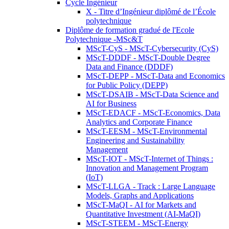
Cycle Ingénieur
X - Titre d’Ingénieur diplômé de l’École
polytechnique
Diplôme de formation gradué de l'Ecole
Polytechnique -MSc&T
MScT-CyS - MScT-Cybersecurity (CyS)
MScT-DDDF - MScT-Double Degree
Data and Finance (DDDF)
MScT-DEPP - MScT-Data and Economics
for Public Policy (DEPP)
MScT-DSAIB - MScT-Data Science and
AI for Business
MScT-EDACF - MScT-Economics, Data
Analytics and Corporate Finance
MScT-EESM - MScT-Environmental
Engineering and Sustainability
Management
MScT-IOT - MScT-Internet of Things :
Innovation and Management Program
(IoT)
MScT-LLGA - Track : Large Language
Models, Graphs and Applications
MScT-MaQI - AI for Markets and
Quantitative Investment (AI-MaQI)
MScT-STEEM - MScT-Energy