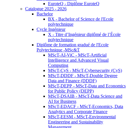
EuroteQ - Diplôme EuroteQ
Catalogue 2025 - 2026
Bachelor
BX - Bachelor of Science de l'Ecole
polytechnique
Cycle Ingénieur
X - Titre d’Ingénieur diplômé de l’École
polytechnique
Diplôme de formation gradué de l'Ecole
Polytechnique -MSc&T
MScT-AI-ViC - MScT-Artificial
Intelligence and Advanced Visual
Computing
MScT-CyS - MScT-Cybersecurity (CyS)
MScT-DDDF - MScT-Double Degree
Data and Finance (DDDF)
MScT-DEPP - MScT-Data and Economics
for Public Policy (DEPP)
MScT-DSAIB - MScT-Data Science and
AI for Business
MScT-EDACF - MScT-Economics, Data
Analytics and Corporate Finance
MScT-EESM - MScT-Environmental
Engineering and Sustainability
Management