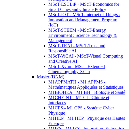
MScT-ESCLiP - MScT-Economics for
Smart Cities and Climate Policy
MScT-IOT - MScT-Internet of Things :
Innovation and Management Program
(IoT)
MScT-STEEM - MScT-Energy
Environment : Science Technology &
Management
MScT-TRAI - MScT-Trust and
Responsible AI
MScT-ViCAI - MScT-Visual Computing
and Creative AI
MScT-XCin - MScT-Extended
Cinematography XCin
Master (DNM)
M1APPMATH - M1 APPMS -
Mathématiques Appliquées et Statistiques
M1BIOHEA - M1 BH - Biologie et Santé
M1CHEINT - M1 CI - Chimie et
Interfaces
M1CPS - M1 CPS - Système Cyber
Physique
M1HEP - M1 HEP - Physique des Hautes
Energies
M1IES - M1 IES - Innovation, Entreprise