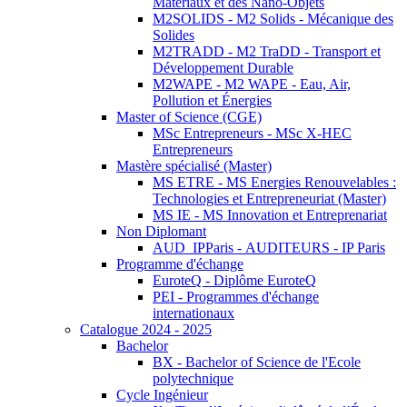
Matériaux et des Nano-Objets
M2SOLIDS - M2 Solids - Mécanique des
Solides
M2TRADD - M2 TraDD - Transport et
Développement Durable
M2WAPE - M2 WAPE - Eau, Air,
Pollution et Énergies
Master of Science (CGE)
MSc Entrepreneurs - MSc X-HEC
Entrepreneurs
Mastère spécialisé (Master)
MS ETRE - MS Energies Renouvelables :
Technologies et Entrepreneuriat (Master)
MS IE - MS Innovation et Entreprenariat
Non Diplomant
AUD_IPParis - AUDITEURS - IP Paris
Programme d'échange
EuroteQ - Diplôme EuroteQ
PEI - Programmes d'échange
internationaux
Catalogue 2024 - 2025
Bachelor
BX - Bachelor of Science de l'Ecole
polytechnique
Cycle Ingénieur