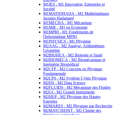
M1IES - M1 Innovation, Entreprise et
Société
M1MATHJHADA - M1 Mathématiques
Jacques Hadamard
M1MECHA - M1 Mécanique
M1MIE - M1 en Economie
M1MPRI - M1 Fondements de
l'Informatique MPRI
M1PHYSICS - M1 Physique
M2AAG - M2 Analyse, Arithmétique,
Géométrie
M2BIOHEA - M2 Biologie et Santé
M2BIOMECA - M2 Biomécanique et
Ingéniérie Biomédical
M2CFP - M2 Concepts en Physique
Fondamentale
M2CPS - M2 Système Cyber Physique
M2DS - M2 Data Science
M2FLUIDS - M2 Mécanique des Fluides
M2GI - M2 Grands Instruments
M2HEP - M2 Physique des Hautes
Energies
M2MARES - M2 Physique par Recherche
M2MATCHEINT - M2 Chimie des