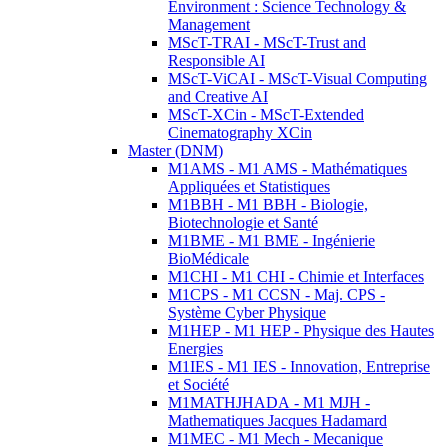
Environment : Science Technology &
Management
MScT-TRAI - MScT-Trust and
Responsible AI
MScT-ViCAI - MScT-Visual Computing
and Creative AI
MScT-XCin - MScT-Extended
Cinematography XCin
Master (DNM)
M1AMS - M1 AMS - Mathématiques
Appliquées et Statistiques
M1BBH - M1 BBH - Biologie,
Biotechnologie et Santé
M1BME - M1 BME - Ingénierie
BioMédicale
M1CHI - M1 CHI - Chimie et Interfaces
M1CPS - M1 CCSN - Maj. CPS -
Système Cyber Physique
M1HEP - M1 HEP - Physique des Hautes
Energies
M1IES - M1 IES - Innovation, Entreprise
et Société
M1MATHJHADA - M1 MJH -
Mathematiques Jacques Hadamard
M1MEC - M1 Mech - Mecanique