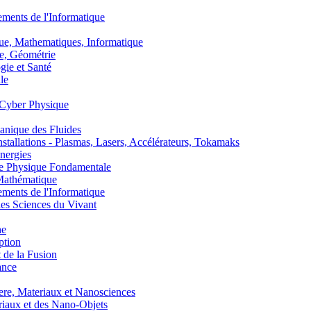
nts de l'Informatique
, Mathematiques, Informatique
, Géométrie
ie et Santé
le
Cyber Physique
nique des Fluides
lations - Plasmas, Lasers, Accélérateurs, Tokamaks
nergies
de Physique Fondamentale
athématique
nts de l'Informatique
s Sciences du Vivant
he
ption
 de la Fusion
ance
, Materiaux et Nanosciences
aux et des Nano-Objets