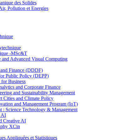
nique des Solides
, Pollution et Energies
chnique
lytechnique
hnique -MSc&T
ce and Advanced Visual Computing
and Finance (DDDF)
r Public Policy (DEPP)
for Business
ytics and Corporate Finance
ring and Sustainability Management
Cities and Climate Policy
ovation and Management Program (IoT)
: Science Technology & Management
 AI
 Creative AI
aphy XCin
ppliquées et Statistiques