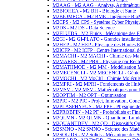
M2AAG - M2 AAG - Analyse, Arithmétique
M2BIOHEA - M2 BH - Biologie et Santé
M2BIOMECA - M2 BME - Ingénierie BioM
M2CPS - M2 CPS - Système Cyber Physiq
M2DS - M2 DS - Data Science
M2FLUIDS - M2 Fluids - Mécanique des Fl
M2GI - M2 GI-PLATO - Grandes installation
M2HEP - M2 HEP - Physique des Hautes E
M2ICFP - M2 ICFP - Centre International 
M2MACHI - M2 MACHI - Chimie des Matéri
M2MARES - M2 PBR - Physique par Rech
M2MATHMOD - M2 MM - Modélisation M
M2MECENCLI - M2 MECENCLI - Génie Méc
M2MOCHI - M2 MoChI - Chimie Moléculaire
M2MPRI - M2 MPRI - Fondements de l'Inf
M2MSV - M2 MSV - Mathématiques pour le
M2OPTIM - M2 OPT - Optimisation
M2PIC - M2 PIC - Projet, Innovation, Conc
M2PLASPHYFUS - M2 PPF - Physique des P
M2PROBFIN - M2 PF - Probabilités et Fin
M2QLMN - M2 QLMN - Quantique, Lumière
M2QUANTDEV - M2 QD - Dispositifs Qua
M2SMNO - M2 SMNO - Science des Matéri
M2SOLIDS - M2 Solids - Mécanique des So