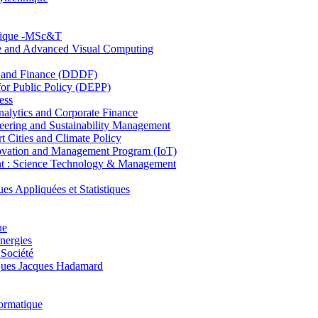
hnique -MSc&T
ce and Advanced Visual Computing
and Finance (DDDF)
r Public Policy (DEPP)
ess
ytics and Corporate Finance
ring and Sustainability Management
Cities and Climate Policy
ovation and Management Program (IoT)
: Science Technology & Management
ppliquées et Statistiques
ue
nergies
 Société
es Jacques Hadamard
ormatique