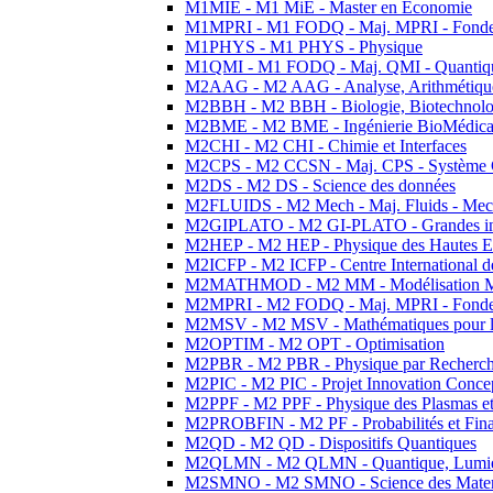
M1MIE - M1 MiE - Master en Economie
M1MPRI - M1 FODQ - Maj. MPRI - Fondeme
M1PHYS - M1 PHYS - Physique
M1QMI - M1 FODQ - Maj. QMI - Quantique
M2AAG - M2 AAG - Analyse, Arithmétique
M2BBH - M2 BBH - Biologie, Biotechnolog
M2BME - M2 BME - Ingénierie BioMédica
M2CHI - M2 CHI - Chimie et Interfaces
M2CPS - M2 CCSN - Maj. CPS - Système 
M2DS - M2 DS - Science des données
M2FLUIDS - M2 Mech - Maj. Fluids - Meca
M2GIPLATO - M2 GI-PLATO - Grandes instal
M2HEP - M2 HEP - Physique des Hautes E
M2ICFP - M2 ICFP - Centre International 
M2MATHMOD - M2 MM - Modélisation M
M2MPRI - M2 FODQ - Maj. MPRI - Fondeme
M2MSV - M2 MSV - Mathématiques pour le
M2OPTIM - M2 OPT - Optimisation
M2PBR - M2 PBR - Physique par Recherc
M2PIC - M2 PIC - Projet Innovation Conce
M2PPF - M2 PPF - Physique des Plasmas et
M2PROBFIN - M2 PF - Probabilités et Fin
M2QD - M2 QD - Dispositifs Quantiques
M2QLMN - M2 QLMN - Quantique, Lumiere
M2SMNO - M2 SMNO - Science des Materi