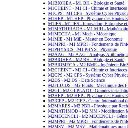
M1BIOHEA - M1 BH - Biologie et Santé
M1CHEINT - M1 CI - Chimie et Interfaces
M1CPS - M1 CPS - Système Cyber Physiq
M1HEP - M1 HEP - Physique des Hautes E
M1IES - M1 IES - Innovation, Entreprise et
M1MATHJHADA - M1 MJH - Mathématiqu
M1MECHA - M1 Mech - Mécanique
M1MIE - M1 MiE - Master en Economie
M1MPRI - M1 MPRI - Fondements de l'Inf
M1PHYSICS - M1 PHYS - Physique
M2AAG - M2 AAG - Analyse, Arithmétique
M2BIOHEA - M2 BH - Biologie et Santé
M2BIOMECA - M2 BME - Ingénierie BioM
M2CHEINT - M2 CI - Chimie et Interfaces
M2CPS - M2 CPS - Système Cyber Physiq
M2DS - M2 DS - Data Science
M2FLUIDS - M2 Fluids - Mécanique des Fl
M2GI - M2 GI-PLATO - Grandes installation
M2HEP - M2 HEP - Physique des Hautes E
M2ICFP - M2 ICFP - Centre International 
M2MARES - M2 PBR - Physique par Rech
M2MATHMOD - M2 MM - Modélisation M
M2MECENCLI - M2 MECENCLI - Génie Méc
M2MPRI - M2 MPRI - Fondements de l'Inf
M2MSV - M2 MSV - Mathématiques pour le