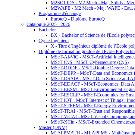
M2SOLIDS - M2 Mech - Maj. Solids - Meca
M2WAPE - M2 Mech - Maj. WAPE - Eau, Air
Programme d'échange
EuroteQ - Diplôme EuroteQ
Catalogue 2025 - 2026
Bachelor
BX - Bachelor of Science de l'Ecole polyte
Cycle Ingénieur
X - Titre d’Ingénieur diplômé de l’École po
Diplôme de formation gradué de l'Ecole Polytec
MScT-AI-ViC - MScT-Artificial Intelligen
MScT-CyS - MScT-Cybersecurity (CyS)
MScT-DDDF - MScT-Double Degree Data 
MScT-DEPP - MScT-Data and Economics fo
MScT-DSAIB - MScT-Data Science and AI 
MScT-EDACF - MScT-Economics, Data Anal
MScT-EESM - MScT-Environmental Enginee
MScT-ESCLiP - MScT-Economics for Smart 
MScT-IOT - MScT-Internet of Things : Inn
MScT-STEEM - MScT-Energy Environment 
MScT-TRAI - MScT-Trust and Responsible
MScT-ViCAI - MScT-Visual Computing and
MScT-XCin - MScT-Extended Cinematogr
Master (DNM)
M1APPMATH - M1 APPMS - Mathématiques A