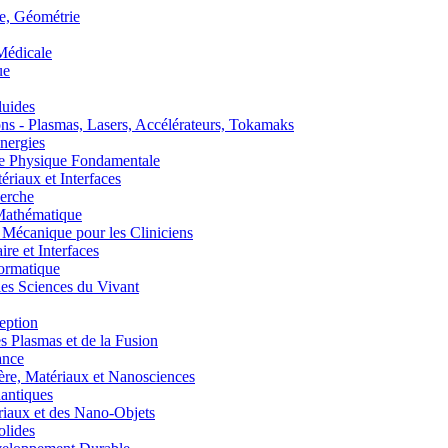
, Géométrie
édicale
ue
uides
s - Plasmas, Lasers, Accélérateurs, Tokamaks
nergies
de Physique Fondamentale
aux et Interfaces
erche
athématique
anique pour les Cliniciens
 et Interfaces
ormatique
s Sciences du Vivant
eption
lasmas et de la Fusion
ance
, Matériaux et Nanosciences
ntiques
aux et des Nano-Objets
lides