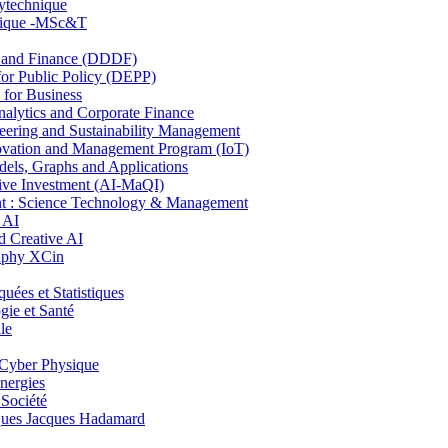
lytechnique
hnique -MSc&T
and Finance (DDDF)
r Public Policy (DEPP)
for Business
ytics and Corporate Finance
ring and Sustainability Management
ovation and Management Program (IoT)
ls, Graphs and Applications
ive Investment (AI-MaQI)
: Science Technology & Management
 AI
 Creative AI
aphy XCin
es et Statistiques
ie et Santé
le
Cyber Physique
nergies
 Société
es Jacques Hadamard