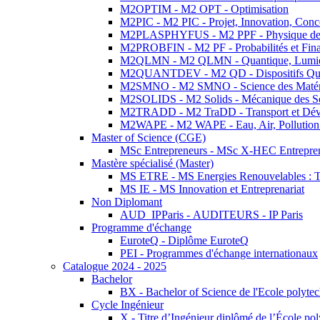
M2OPTIM - M2 OPT - Optimisation
M2PIC - M2 PIC - Projet, Innovation, Conc
M2PLASPHYFUS - M2 PPF - Physique des P
M2PROBFIN - M2 PF - Probabilités et Fin
M2QLMN - M2 QLMN - Quantique, Lumière
M2QUANTDEV - M2 QD - Dispositifs Qua
M2SMNO - M2 SMNO - Science des Matéri
M2SOLIDS - M2 Solids - Mécanique des So
M2TRADD - M2 TraDD - Transport et Dév
M2WAPE - M2 WAPE - Eau, Air, Pollution 
Master of Science (CGE)
MSc Entrepreneurs - MSc X-HEC Entrepre
Mastère spécialisé (Master)
MS ETRE - MS Energies Renouvelables : Tec
MS IE - MS Innovation et Entreprenariat
Non Diplomant
AUD_IPParis - AUDITEURS - IP Paris
Programme d'échange
EuroteQ - Diplôme EuroteQ
PEI - Programmes d'échange internationaux
Catalogue 2024 - 2025
Bachelor
BX - Bachelor of Science de l'Ecole polyte
Cycle Ingénieur
X - Titre d’Ingénieur diplômé de l’École po