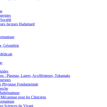
ue
nergies
 Société
es Jacques Hadamard
ormatique
, Géométrie
édicale
ue
uides
s - Plasmas, Lasers, Accélérateurs, Tokamaks
nergies
de Physique Fondamentale
erche
athématique
anique pour les Cliniciens
ormatique
s Sciences du Vivant