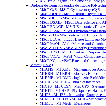
X - Titre d’Ingénieur diplômé de l’École po
Diplôme de formation gradué de l'Ecole Polytec
MScT-CyS - MScT-Cybersecurity (CyS)
MScT-DDDF - MScT-Double Degree Data 
MScT-DEPP - MScT-Data and Economics fo
MScT-DSAIB - MScT-Data Science and AI 
MScT-EDACF - MScT-Economics, Data Anal
MScT-EESM - MScT-Environmental Enginee
MScT-IOT - MScT-Internet of Things : Inn
MScT-LLGA - Track : Large Language Mode
MScT-MaQI - AI for Markets and Quantitat
MScT-STEEM - MScT-Energy Environment 
MScT-TRAI - MScT-Trust and Responsible
MScT-ViCAI - MScT-Visual Computing and
MScT-XCin - MScT-Extended Cinematogr
Master (DNM)
M1AMS - M1 AMS - Mathématiques Appliqué
M1BBH - M1 BBH - Biologie, Biotechnolog
M1BME - M1 BME - Ingénierie BioMédica
M1CHI - M1 CHI - Chimie et Interfaces
M1CPS - M1 CCSN - Maj. CPS - Système 
M1HEP - M1 HEP - Physique des Hautes E
M1IES - M1 IES - Innovation, Entreprise et
M1MATHJHADA - M1 MJH - Mathematiqu
M1MEC - M1 Mech - Mecanique