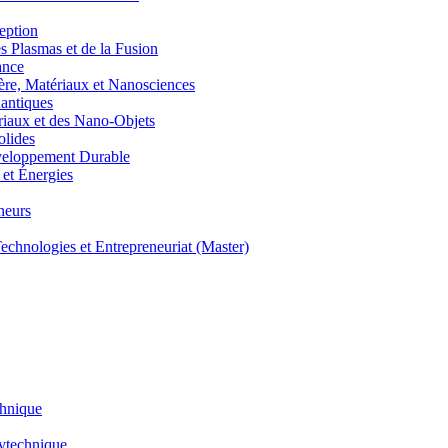
eption
lasmas et de la Fusion
ance
, Matériaux et Nanosciences
ntiques
aux et des Nano-Objets
lides
eloppement Durable
et Énergies
neurs
hnologies et Entrepreneuriat (Master)
chnique
lytechnique