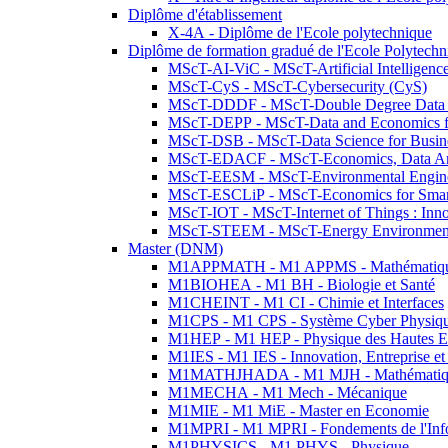
Diplôme d'établissement
X-4A - Diplôme de l'Ecole polytechnique
Diplôme de formation gradué de l'Ecole Polytec
MScT-AI-ViC - MScT-Artificial Intelligen
MScT-CyS - MScT-Cybersecurity (CyS)
MScT-DDDF - MScT-Double Degree Data 
MScT-DEPP - MScT-Data and Economics fo
MScT-DSB - MScT-Data Science for Busin
MScT-EDACF - MScT-Economics, Data Anal
MScT-EESM - MScT-Environmental Enginee
MScT-ESCLiP - MScT-Economics for Smart 
MScT-IOT - MScT-Internet of Things : Inn
MScT-STEEM - MScT-Energy Environment 
Master (DNM)
M1APPMATH - M1 APPMS - Mathématiques A
M1BIOHEA - M1 BH - Biologie et Santé
M1CHEINT - M1 CI - Chimie et Interfaces
M1CPS - M1 CPS - Système Cyber Physiq
M1HEP - M1 HEP - Physique des Hautes E
M1IES - M1 IES - Innovation, Entreprise et
M1MATHJHADA - M1 MJH - Mathématiqu
M1MECHA - M1 Mech - Mécanique
M1MIE - M1 MiE - Master en Economie
M1MPRI - M1 MPRI - Fondements de l'Inf
M1PHYSICS - M1 PHYS - Physique