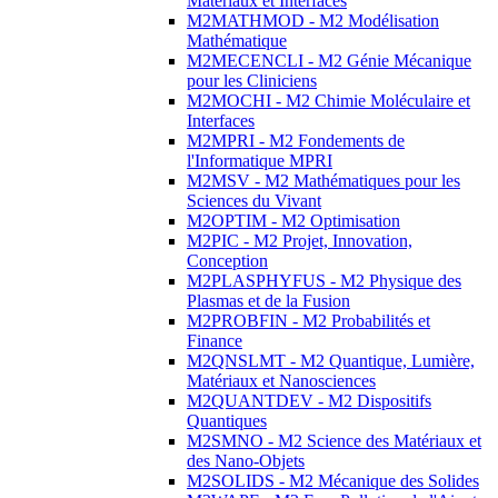
Matériaux et Interfaces
M2MATHMOD - M2 Modélisation
Mathématique
M2MECENCLI - M2 Génie Mécanique
pour les Cliniciens
M2MOCHI - M2 Chimie Moléculaire et
Interfaces
M2MPRI - M2 Fondements de
l'Informatique MPRI
M2MSV - M2 Mathématiques pour les
Sciences du Vivant
M2OPTIM - M2 Optimisation
M2PIC - M2 Projet, Innovation,
Conception
M2PLASPHYFUS - M2 Physique des
Plasmas et de la Fusion
M2PROBFIN - M2 Probabilités et
Finance
M2QNSLMT - M2 Quantique, Lumière,
Matériaux et Nanosciences
M2QUANTDEV - M2 Dispositifs
Quantiques
M2SMNO - M2 Science des Matériaux et
des Nano-Objets
M2SOLIDS - M2 Mécanique des Solides