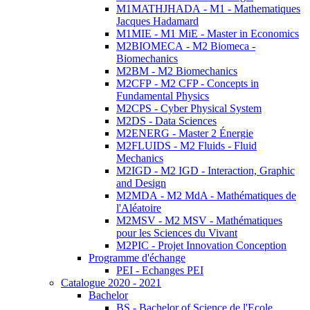
M1MATHJHADA - M1 - Mathematiques
Jacques Hadamard
M1MIE - M1 MiE - Master in Economics
M2BIOMECA - M2 Biomeca -
Biomechanics
M2BM - M2 Biomechanics
M2CFP - M2 CFP - Concepts in
Fundamental Physics
M2CPS - Cyber Physical System
M2DS - Data Sciences
M2ENERG - Master 2 Énergie
M2FLUIDS - M2 Fluids - Fluid
Mechanics
M2IGD - M2 IGD - Interaction, Graphic
and Design
M2MDA - M2 MdA - Mathématiques de
l'Aléatoire
M2MSV - M2 MSV - Mathématiques
pour les Sciences du Vivant
M2PIC - Projet Innovation Conception
Programme d'échange
PEI - Echanges PEI
Catalogue 2020 - 2021
Bachelor
BS - Bachelor of Science de l'Ecole