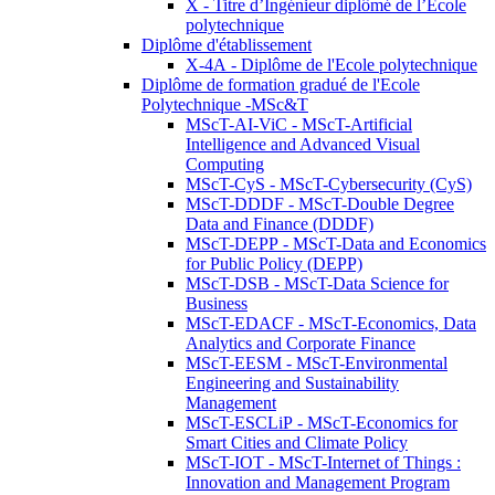
X - Titre d’Ingénieur diplômé de l’École
polytechnique
Diplôme d'établissement
X-4A - Diplôme de l'Ecole polytechnique
Diplôme de formation gradué de l'Ecole
Polytechnique -MSc&T
MScT-AI-ViC - MScT-Artificial
Intelligence and Advanced Visual
Computing
MScT-CyS - MScT-Cybersecurity (CyS)
MScT-DDDF - MScT-Double Degree
Data and Finance (DDDF)
MScT-DEPP - MScT-Data and Economics
for Public Policy (DEPP)
MScT-DSB - MScT-Data Science for
Business
MScT-EDACF - MScT-Economics, Data
Analytics and Corporate Finance
MScT-EESM - MScT-Environmental
Engineering and Sustainability
Management
MScT-ESCLiP - MScT-Economics for
Smart Cities and Climate Policy
MScT-IOT - MScT-Internet of Things :
Innovation and Management Program