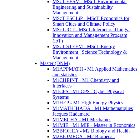
MScT-EESM - MScT-Environmental
Engineering and Sustainability
Management
MScT-ESCLiP - MScT-Economics for
Smart Cities and Climate Policy
MScT-IOT - MScT-Internet of Things :
Innovation and Management Program
(IoT)
MScT-STEEM - MScT-Energy
Environment : Science Technology &
Management
Master (DNM)
M1APPMATH - M1 Applied Mathematics
and statistics
M1CHEINT - M1 Chemistry and
Interfaces
M1CPS - M1 CPS - Cyber Physical
Systems
M1HEP - M1 High Energy Physics
M1MATHJHADA - M1 Mathematiques
Jacques Hadamard
M1MECHA - M1 Mechanics
M1MIE - M1 MIE - Master in Economics
M2BIOHEA - M2 Biology and Health
M2BIOMECA - M2 Biomeca -