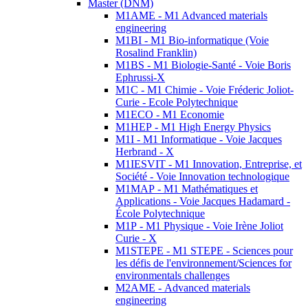
Master (DNM)
M1AME - M1 Advanced materials
engineering
M1BI - M1 Bio-informatique (Voie
Rosalind Franklin)
M1BS - M1 Biologie-Santé - Voie Boris
Ephrussi-X
M1C - M1 Chimie - Voie Fréderic Joliot-
Curie - Ecole Polytechnique
M1ECO - M1 Economie
M1HEP - M1 High Energy Physics
M1I - M1 Informatique - Voie Jacques
Herbrand - X
M1IESVIT - M1 Innovation, Entreprise, et
Société - Voie Innovation technologique
M1MAP - M1 Mathématiques et
Applications - Voie Jacques Hadamard -
École Polytechnique
M1P - M1 Physique - Voie Irène Joliot
Curie - X
M1STEPE - M1 STEPE - Sciences pour
les défis de l'environnement/Sciences for
environmentals challenges
M2AME - Advanced materials
engineering