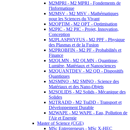
M2MPRI - M2 MPRI - Fondements de
l'Informatique
M2MSV - M2 MSV - Mathématiques
pour les Sciences du Vivant
M2OPTIM - M2 OPT - Optimisation
M2PIC - M2 PIC - Projet, Innovation,
Conception
M2PLASPHYFUS - M2 PPF - Physique
des Plasmas et de la Fusion
M2PROBFIN - M2 PF - Probabilités et
Finance
M2QLMN - M2 QLMN - Quantique,
Lumière, Matériaux et Nanosciences
M2QUANTDEV - M2 QD - Dispositifs
Quantiques
M2SMNO - M2 SMNO - Science des
Matériaux et des Nano-Objets
M2SOLIDS - M2 Solids - Mécanique des
Solides
M2TRADD - M2 TraDD - Transport et
Développement Durable
M2WAPE - M2 WAPE - Eau, Pollution de
l'Air et Energie
Master of Science (CGE)
MSc Entrepreneurs - MSc X-HEC