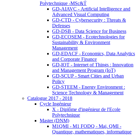
Polytechnique -MSc&T
GD-AIAVC - Artificial Intelligence and
Advanced Visual Computing
GD-CTD - Cybersecurity : Threats &
Defenses
GD-DSB - Data Science for Business
GD-ECOSEM - Ecotechnologies for
Sustainability & Environment
Management
GD-EDACF - Economics, Data Analytics
and Corporate Finance
GD-IOT - Internet of Things : Innovation
and Management Program (IoT)
GD-SCUP - Smart Cities and Urban
Policy
GD-STEEM - Energy Environment :
Science Technology & Management
Catalogue 2017 - 2018
Cycle Ingénieur
X - Diplôme d'ingénieur de l'Ecole
Polytechnique
Master (DNM)
M1QMI - M1 FODQ - Maj. QMI -
Quantique, mathematiques, informatique