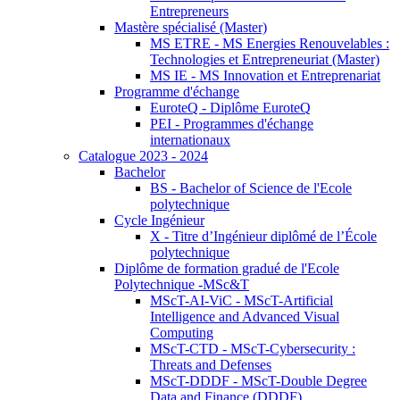
Entrepreneurs
Mastère spécialisé (Master)
MS ETRE - MS Energies Renouvelables :
Technologies et Entrepreneuriat (Master)
MS IE - MS Innovation et Entreprenariat
Programme d'échange
EuroteQ - Diplôme EuroteQ
PEI - Programmes d'échange
internationaux
Catalogue 2023 - 2024
Bachelor
BS - Bachelor of Science de l'Ecole
polytechnique
Cycle Ingénieur
X - Titre d’Ingénieur diplômé de l’École
polytechnique
Diplôme de formation gradué de l'Ecole
Polytechnique -MSc&T
MScT-AI-ViC - MScT-Artificial
Intelligence and Advanced Visual
Computing
MScT-CTD - MScT-Cybersecurity :
Threats and Defenses
MScT-DDDF - MScT-Double Degree
Data and Finance (DDDF)