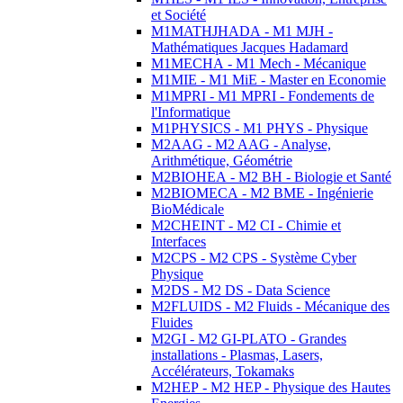
et Société
M1MATHJHADA - M1 MJH -
Mathématiques Jacques Hadamard
M1MECHA - M1 Mech - Mécanique
M1MIE - M1 MiE - Master en Economie
M1MPRI - M1 MPRI - Fondements de
l'Informatique
M1PHYSICS - M1 PHYS - Physique
M2AAG - M2 AAG - Analyse,
Arithmétique, Géométrie
M2BIOHEA - M2 BH - Biologie et Santé
M2BIOMECA - M2 BME - Ingénierie
BioMédicale
M2CHEINT - M2 CI - Chimie et
Interfaces
M2CPS - M2 CPS - Système Cyber
Physique
M2DS - M2 DS - Data Science
M2FLUIDS - M2 Fluids - Mécanique des
Fluides
M2GI - M2 GI-PLATO - Grandes
installations - Plasmas, Lasers,
Accélérateurs, Tokamaks
M2HEP - M2 HEP - Physique des Hautes