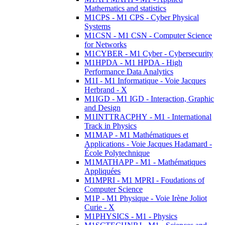
Mathematics and statistics
M1CPS - M1 CPS - Cyber Physical
Systems
M1CSN - M1 CSN - Computer Science
for Networks
M1CYBER - M1 Cyber - Cybersecurity
M1HPDA - M1 HPDA - High
Performance Data Analytics
M1I - M1 Informatique - Voie Jacques
Herbrand - X
M1IGD - M1 IGD - Interaction, Graphic
and Design
M1INTTRACPHY - M1 - International
Track in Physics
M1MAP - M1 Mathématiques et
Applications - Voie Jacques Hadamard -
École Polytechnique
M1MATHAPP - M1 - Mathématiques
Appliquées
M1MPRI - M1 MPRI - Foudations of
Computer Science
M1P - M1 Physique - Voie Irène Joliot
Curie - X
M1PHYSICS - M1 - Physics