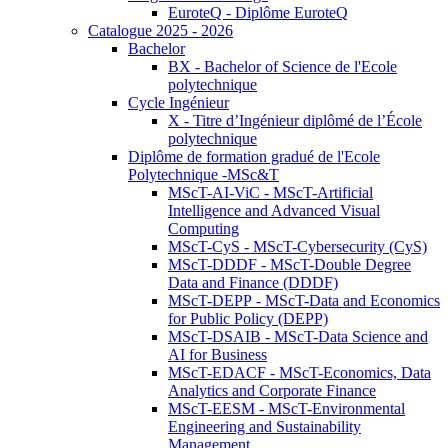
EuroteQ - Diplôme EuroteQ
Catalogue 2025 - 2026
Bachelor
BX - Bachelor of Science de l'Ecole
polytechnique
Cycle Ingénieur
X - Titre d’Ingénieur diplômé de l’École
polytechnique
Diplôme de formation gradué de l'Ecole
Polytechnique -MSc&T
MScT-AI-ViC - MScT-Artificial
Intelligence and Advanced Visual
Computing
MScT-CyS - MScT-Cybersecurity (CyS)
MScT-DDDF - MScT-Double Degree
Data and Finance (DDDF)
MScT-DEPP - MScT-Data and Economics
for Public Policy (DEPP)
MScT-DSAIB - MScT-Data Science and
AI for Business
MScT-EDACF - MScT-Economics, Data
Analytics and Corporate Finance
MScT-EESM - MScT-Environmental
Engineering and Sustainability
Management