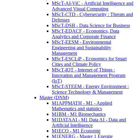
MScT-AI-ViC - Artificial Intelligence and
Advanced Visual Computing
MScT-CTD - Cybersecurity : Threats and
Defenses
MScT-DSB - Data Science for Business
MScT-EDACF - Economics, Data
Analytics and Corporate Finance
MScT-EESM - Environmental
Engineering and Sustainability
Management
MScT-ESCLiP - Economics for Smart
Cities and Climate Policy
MScT-IOT - Internet of Things :
Innovation and Management Program
(IoT)
MScT-STEEM - Energy Environment :
Science Technology & Management
Master (DNM)
M1APPMATH - M1 - Applied
Mathematics and statistics
M1BM - M1 Biomechanics
M1DATAAI - M1 Data AI - Data and
Artificial Intelligence
M1ECO - M1 Economie
M1ENERG - Master 1 Énergie