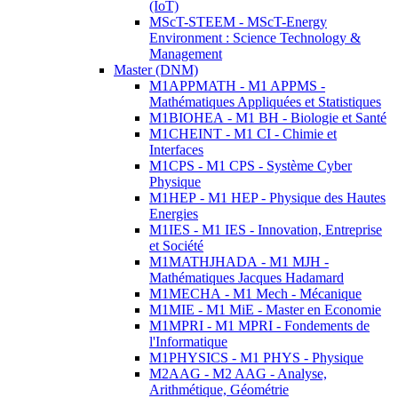
(IoT)
MScT-STEEM - MScT-Energy
Environment : Science Technology &
Management
Master (DNM)
M1APPMATH - M1 APPMS -
Mathématiques Appliquées et Statistiques
M1BIOHEA - M1 BH - Biologie et Santé
M1CHEINT - M1 CI - Chimie et
Interfaces
M1CPS - M1 CPS - Système Cyber
Physique
M1HEP - M1 HEP - Physique des Hautes
Energies
M1IES - M1 IES - Innovation, Entreprise
et Société
M1MATHJHADA - M1 MJH -
Mathématiques Jacques Hadamard
M1MECHA - M1 Mech - Mécanique
M1MIE - M1 MiE - Master en Economie
M1MPRI - M1 MPRI - Fondements de
l'Informatique
M1PHYSICS - M1 PHYS - Physique
M2AAG - M2 AAG - Analyse,
Arithmétique, Géométrie