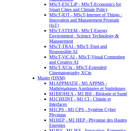
MScT-ESCLiP - MScT-Economics for
Smart Cities and Climate Policy
MScT-IOT - MScT-Internet of Things :
Innovation and Management Program
(IoT)
MScT-STEEM - MScT-Energy
Environment : Science Technology &
Management
MScT-TRAI - MScT-Trust and
Responsible AI
MScT-ViCAI - MScT-Visual Computing
and Creative AI
MScT-XCin - MScT-Extended
Cinematography XCin
Master (DNM)
M1APPMATH - M1 APPMS -
Mathématiques Appliquées et Statistiques
M1BIOHEA - M1 BH - Biologie et Santé
M1CHEINT - M1 CI - Chimie et
Interfaces
M1CPS - M1 CPS - Système Cyber
Physique
M1HEP - M1 HEP - Physique des Hautes
Energies
M1IES - M1 IES - Innovation, Entreprise