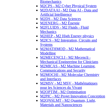
Biomechanics
M2CPS - M2 Cyber Physical System
M2DATAAI - M2 Data AI - Data and
Artificial Intelligence
M2DS - M2 Data Sciences
M2ENERG - M2 Énergie
M2FLUIDS - M2 Fluids - Fluid
Mechanics
M2HEP - M2 High Energy physics
M2ICS - M2 Integration, Circuits and
Systems
M2MATHMOD - M2 Mathematical
Modelling
M2MECENCLI - M2 Mecencli -
Mechanical Engineering for Clinicians
M2MICAS - M2 Machine Learning,
Communications and Security
M2MOCHI - M2 Molecular Chemistry
and Interfaces
M2MSV - M2 MSV - Mathématiques
pour les Sciences du Vivant
M2OPTIM - M2 Optimisation
M2PIC - M2 Projet Innovation Conception
M2QNSLMT - M2 Quantum, Light,
Materials and Nanosciences