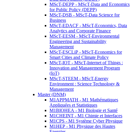
MScT-DEPP - MScT-Data and Economics
for Public Policy (DEPP)
MScT-DSB - MScT-Data Science for
Business
MScT-EDACF - MScT-Economics, Data
Analytics and Corporate Finance
MScT-EESM - MScT-Environmental
Engineering and Sustainability
Management
MScT-ESCLiP - MScT-Economics for
Smart Cities and Climate Policy
MScT-IOT - MScT-Internet of Things :
Innovation and Management Program
(IoT)
MScT-STEEM - MScT-Energy
Environment : Science Technology &
Management
Master (DNM)
M1APPMATH - M1 Mathématiques
Appliquées et Statistiques
M1BIOHEA - M1 Biologie et Santé
M1CHEINT - M1 Chimie et Interfaces
M1CPS - M1 Système Cyber Physique
M1HEP - M1 Physique des Hautes
Energies