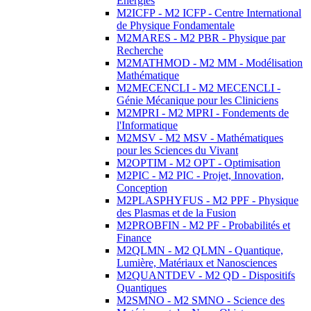
Energies
M2ICFP - M2 ICFP - Centre International
de Physique Fondamentale
M2MARES - M2 PBR - Physique par
Recherche
M2MATHMOD - M2 MM - Modélisation
Mathématique
M2MECENCLI - M2 MECENCLI -
Génie Mécanique pour les Cliniciens
M2MPRI - M2 MPRI - Fondements de
l'Informatique
M2MSV - M2 MSV - Mathématiques
pour les Sciences du Vivant
M2OPTIM - M2 OPT - Optimisation
M2PIC - M2 PIC - Projet, Innovation,
Conception
M2PLASPHYFUS - M2 PPF - Physique
des Plasmas et de la Fusion
M2PROBFIN - M2 PF - Probabilités et
Finance
M2QLMN - M2 QLMN - Quantique,
Lumière, Matériaux et Nanosciences
M2QUANTDEV - M2 QD - Dispositifs
Quantiques
M2SMNO - M2 SMNO - Science des