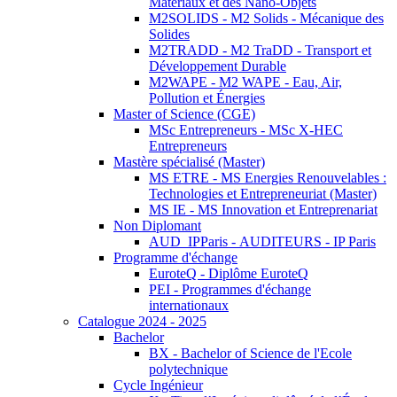
Matériaux et des Nano-Objets
M2SOLIDS - M2 Solids - Mécanique des
Solides
M2TRADD - M2 TraDD - Transport et
Développement Durable
M2WAPE - M2 WAPE - Eau, Air,
Pollution et Énergies
Master of Science (CGE)
MSc Entrepreneurs - MSc X-HEC
Entrepreneurs
Mastère spécialisé (Master)
MS ETRE - MS Energies Renouvelables :
Technologies et Entrepreneuriat (Master)
MS IE - MS Innovation et Entreprenariat
Non Diplomant
AUD_IPParis - AUDITEURS - IP Paris
Programme d'échange
EuroteQ - Diplôme EuroteQ
PEI - Programmes d'échange
internationaux
Catalogue 2024 - 2025
Bachelor
BX - Bachelor of Science de l'Ecole
polytechnique
Cycle Ingénieur