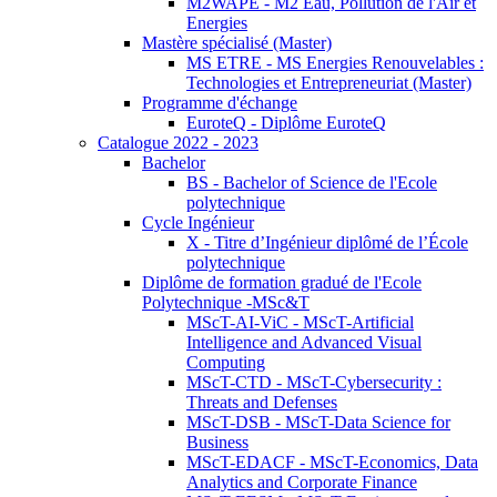
M2WAPE - M2 Eau, Pollution de l'Air et
Energies
Mastère spécialisé (Master)
MS ETRE - MS Energies Renouvelables :
Technologies et Entrepreneuriat (Master)
Programme d'échange
EuroteQ - Diplôme EuroteQ
Catalogue 2022 - 2023
Bachelor
BS - Bachelor of Science de l'Ecole
polytechnique
Cycle Ingénieur
X - Titre d’Ingénieur diplômé de l’École
polytechnique
Diplôme de formation gradué de l'Ecole
Polytechnique -MSc&T
MScT-AI-ViC - MScT-Artificial
Intelligence and Advanced Visual
Computing
MScT-CTD - MScT-Cybersecurity :
Threats and Defenses
MScT-DSB - MScT-Data Science for
Business
MScT-EDACF - MScT-Economics, Data
Analytics and Corporate Finance