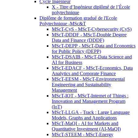
Cycle Ingénieur
X - Titre d’Ingénieur diplômé de l’École
polytechnique
Diplôme de formation gradué de l'Ecole
Polytechnique -MSc&T
MScT-CyS - MScT-Cybersecurity (CyS)
MScT-DDDF - MScT-Double Degree
Data and Finance (DDDF)
MScT-DEPP - MScT-Data and Economics
for Public Policy (DEPP)
MScT-DSAIB - MScT-Data Science and
AI for Business
MScT-EDACF - MScT-Economics, Data
Analytics and Corporate Finance
MScT-EESM - MScT-Environmental
Engineering and Sustainability
Management
MScT-IOT - MScT-Internet of Things :
Innovation and Management Program
(IoT)
MScT-LLGA - Track : Large Language
Models, Graphs and Applications
MScT-MaQI - AI for Markets and
Quantitative Investment (AI-MaQI)
MScT-STEEM - MScT-Energy