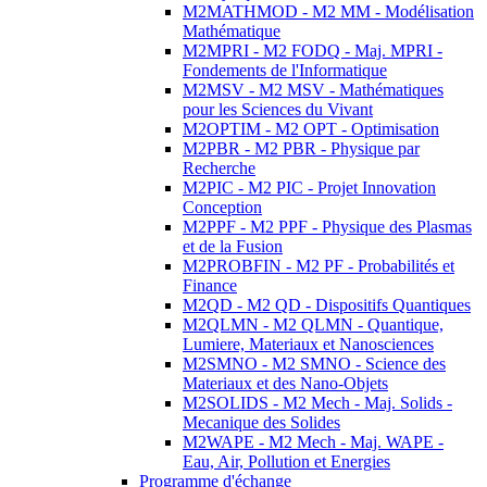
M2MATHMOD - M2 MM - Modélisation
Mathématique
M2MPRI - M2 FODQ - Maj. MPRI -
Fondements de l'Informatique
M2MSV - M2 MSV - Mathématiques
pour les Sciences du Vivant
M2OPTIM - M2 OPT - Optimisation
M2PBR - M2 PBR - Physique par
Recherche
M2PIC - M2 PIC - Projet Innovation
Conception
M2PPF - M2 PPF - Physique des Plasmas
et de la Fusion
M2PROBFIN - M2 PF - Probabilités et
Finance
M2QD - M2 QD - Dispositifs Quantiques
M2QLMN - M2 QLMN - Quantique,
Lumiere, Materiaux et Nanosciences
M2SMNO - M2 SMNO - Science des
Materiaux et des Nano-Objets
M2SOLIDS - M2 Mech - Maj. Solids -
Mecanique des Solides
M2WAPE - M2 Mech - Maj. WAPE -
Eau, Air, Pollution et Energies
Programme d'échange