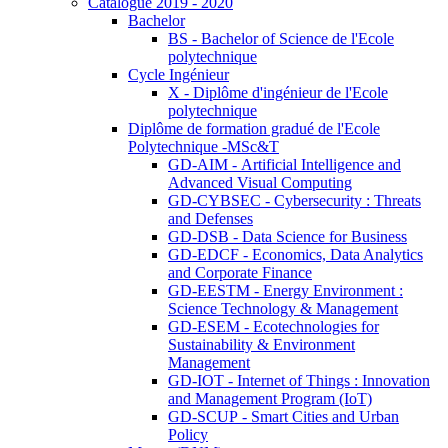
Catalogue 2019 - 2020
Bachelor
BS - Bachelor of Science de l'Ecole
polytechnique
Cycle Ingénieur
X - Diplôme d'ingénieur de l'Ecole
polytechnique
Diplôme de formation gradué de l'Ecole
Polytechnique -MSc&T
GD-AIM - Artificial Intelligence and
Advanced Visual Computing
GD-CYBSEC - Cybersecurity : Threats
and Defenses
GD-DSB - Data Science for Business
GD-EDCF - Economics, Data Analytics
and Corporate Finance
GD-EESTM - Energy Environment :
Science Technology & Management
GD-ESEM - Ecotechnologies for
Sustainability & Environment
Management
GD-IOT - Internet of Things : Innovation
and Management Program (IoT)
GD-SCUP - Smart Cities and Urban
Policy