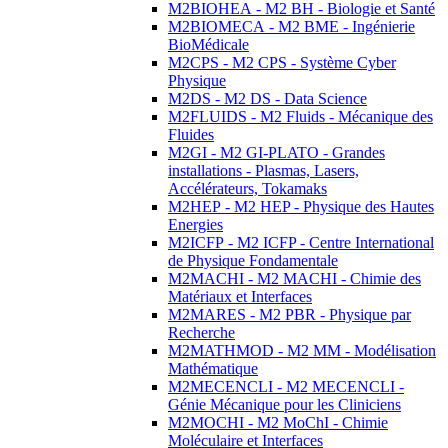
M2BIOHEA - M2 BH - Biologie et Santé
M2BIOMECA - M2 BME - Ingénierie
BioMédicale
M2CPS - M2 CPS - Système Cyber
Physique
M2DS - M2 DS - Data Science
M2FLUIDS - M2 Fluids - Mécanique des
Fluides
M2GI - M2 GI-PLATO - Grandes
installations - Plasmas, Lasers,
Accélérateurs, Tokamaks
M2HEP - M2 HEP - Physique des Hautes
Energies
M2ICFP - M2 ICFP - Centre International
de Physique Fondamentale
M2MACHI - M2 MACHI - Chimie des
Matériaux et Interfaces
M2MARES - M2 PBR - Physique par
Recherche
M2MATHMOD - M2 MM - Modélisation
Mathématique
M2MECENCLI - M2 MECENCLI -
Génie Mécanique pour les Cliniciens
M2MOCHI - M2 MoChI - Chimie
Moléculaire et Interfaces