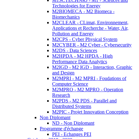
M1SCTECHNRJ - M1 - Sciences and
Technologies for Energy
M2BIOMECA - M2 Biomeca -
Biomechanics
M2CLEAR - CLimat, Environnement,
Applications et Recherche - Water, Air,
Pollution and Energy
M2CPS - Cyber Physical System
M2CYBER - M2 Cyber - Cybersecurity
M2DS - Data Sciences
M2HPDA - M2 HPDA - High
Performance Data Analytics
M2IGD - M2 IGD - Interaction, Graphic
and Design
M2MPRI - M2 MPRI - Foudations of
Computer Science
M2MPRO - M2 MPRO - Operation
Research
M2PDS - M2 PDS - Parallel and
Distributed Systems
M2PIC - Projet Innovation Conception
Non Diplomant
ND - Non Diplomant
Programme d'échange
PEI - Echanges PEI