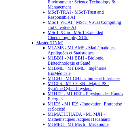
Environment : Science Technology &
Management
MScT-TRAI - MScT-Trust and
Responsible AI
MScT-ViCAI - MScT-Visual Computing
and Creative AI
MScT-XCin - MScT-Extended
Cinematography XCin
Master (DNM)
M1AMS - M1 AMS - Mathématiques
Appliquées et Statistiques
M1BBH - M1 BBH - Biologie,
Biotechnologie et Santé
M1BME - M1 BME - Ingénierie
BioMédicale
M1CHI - M1 CHI - Chimie et Interfaces
M1CPS - M1 CCSN - Maj. CPS -
Système Cyber Physique
M1HEP - M1 HEP - Physique des Hautes
Energies
M1IES - M1 IES - Innovation, Entreprise
et Société
M1MATHJHADA - M1 MJH -
Mathematiques Jacques Hadamard
M1MEC - M1 Mech - Mecanique