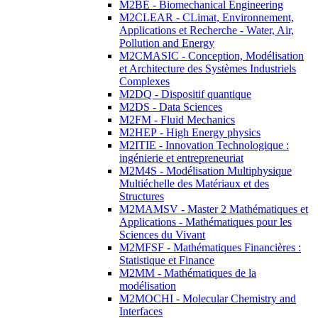
M2BE - Biomechanical Engineering
M2CLEAR - CLimat, Environnement,
Applications et Recherche - Water, Air,
Pollution and Energy
M2CMASIC - Conception, Modélisation
et Architecture des Systèmes Industriels
Complexes
M2DQ - Dispositif quantique
M2DS - Data Sciences
M2FM - Fluid Mechanics
M2HEP - High Energy physics
M2ITIE - Innovation Technologique :
ingénierie et entrepreneuriat
M2M4S - Modélisation Multiphysique
Multiéchelle des Matériaux et des
Structures
M2MAMSV - Master 2 Mathématiques et
Applications - Mathématiques pour les
Sciences du Vivant
M2MFSF - Mathématiques Financières :
Statistique et Finance
M2MM - Mathématiques de la
modélisation
M2MOCHI - Molecular Chemistry and
Interfaces