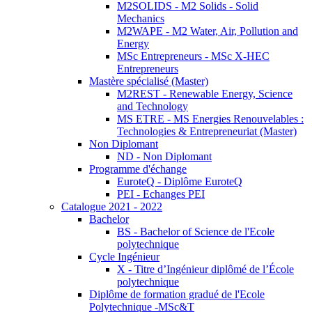
M2SOLIDS - M2 Solids - Solid
Mechanics
M2WAPE - M2 Water, Air, Pollution and
Energy
MSc Entrepreneurs - MSc X-HEC
Entrepreneurs
Mastère spécialisé (Master)
M2REST - Renewable Energy, Science
and Technology
MS ETRE - MS Energies Renouvelables :
Technologies & Entrepreneuriat (Master)
Non Diplomant
ND - Non Diplomant
Programme d'échange
EuroteQ - Diplôme EuroteQ
PEI - Echanges PEI
Catalogue 2021 - 2022
Bachelor
BS - Bachelor of Science de l'Ecole
polytechnique
Cycle Ingénieur
X - Titre d’Ingénieur diplômé de l’École
polytechnique
Diplôme de formation gradué de l'Ecole
Polytechnique -MSc&T