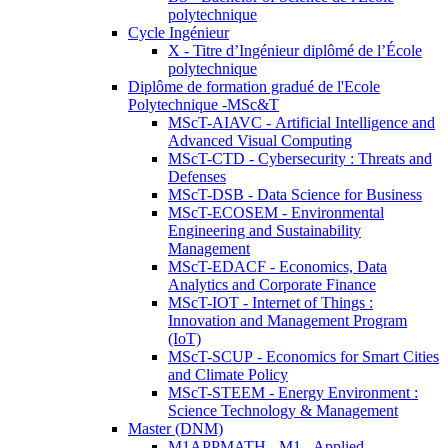
polytechnique
Cycle Ingénieur
X - Titre d’Ingénieur diplômé de l’École
polytechnique
Diplôme de formation gradué de l'Ecole
Polytechnique -MSc&T
MScT-AIAVC - Artificial Intelligence and
Advanced Visual Computing
MScT-CTD - Cybersecurity : Threats and
Defenses
MScT-DSB - Data Science for Business
MScT-ECOSEM - Environmental
Engineering and Sustainability
Management
MScT-EDACF - Economics, Data
Analytics and Corporate Finance
MScT-IOT - Internet of Things :
Innovation and Management Program
(IoT)
MScT-SCUP - Economics for Smart Cities
and Climate Policy
MScT-STEEM - Energy Environment :
Science Technology & Management
Master (DNM)
M1APPMATH - M1 - Applied