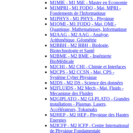
M1MIE - M1 MiE - Master en Economie
M1MPRI - M1 FODQ - Maj. MPRI -
Fondements de l'Informatique
M1PHYS - M1 PHYS - Physique
M1QMI - M1 FODQ - Maj. QMI -
Quantique, Mathematiques, Informatique
M2AAG - M2 AAG - Analyse,
Arithmétique, Géométrie
M2BBH - M2 BBH - Biologie,
Biotechnologie et Santé
M2BME - M2 BME - Ingénierie
BioMédicale
M2CHI - M2 CHI - Chimie et Interfaces
M2CPS - M2 CCSN - Maj. CPS -
Système Cyber Physique
M2DS - M2 DS - Science des données
M2FLUIDS - M2 Mech - Maj. Fluids -
Mecanique des Fluides
M2GIPLATO - M2 GI-PLATO - Grandes
installations - Plasmas, Lasers,
Accélérateurs, Tokamaks
M2HEP - M2 HEP - Physique des Hautes
Energies
M2ICFP - M2 ICFP - Centre International
de Physique Fondamentale