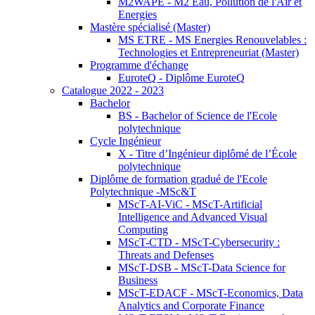
M2WAPE - M2 Eau, Pollution de l'Air et
Energies
Mastère spécialisé (Master)
MS ETRE - MS Energies Renouvelables :
Technologies et Entrepreneuriat (Master)
Programme d'échange
EuroteQ - Diplôme EuroteQ
Catalogue 2022 - 2023
Bachelor
BS - Bachelor of Science de l'Ecole
polytechnique
Cycle Ingénieur
X - Titre d’Ingénieur diplômé de l’École
polytechnique
Diplôme de formation gradué de l'Ecole
Polytechnique -MSc&T
MScT-AI-ViC - MScT-Artificial
Intelligence and Advanced Visual
Computing
MScT-CTD - MScT-Cybersecurity :
Threats and Defenses
MScT-DSB - MScT-Data Science for
Business
MScT-EDACF - MScT-Economics, Data
Analytics and Corporate Finance