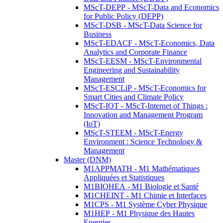
MScT-DEPP - MScT-Data and Economics
for Public Policy (DEPP)
MScT-DSB - MScT-Data Science for
Business
MScT-EDACF - MScT-Economics, Data
Analytics and Corporate Finance
MScT-EESM - MScT-Environmental
Engineering and Sustainability
Management
MScT-ESCLiP - MScT-Economics for
Smart Cities and Climate Policy
MScT-IOT - MScT-Internet of Things :
Innovation and Management Program
(IoT)
MScT-STEEM - MScT-Energy
Environment : Science Technology &
Management
Master (DNM)
M1APPMATH - M1 Mathématiques
Appliquées et Statistiques
M1BIOHEA - M1 Biologie et Santé
M1CHEINT - M1 Chimie et Interfaces
M1CPS - M1 Système Cyber Physique
M1HEP - M1 Physique des Hautes
Energies