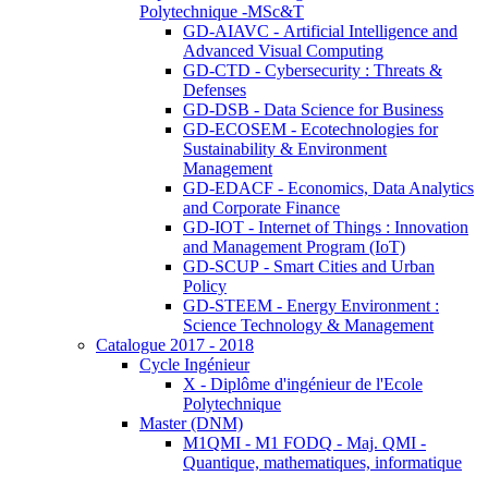
Polytechnique -MSc&T
GD-AIAVC - Artificial Intelligence and
Advanced Visual Computing
GD-CTD - Cybersecurity : Threats &
Defenses
GD-DSB - Data Science for Business
GD-ECOSEM - Ecotechnologies for
Sustainability & Environment
Management
GD-EDACF - Economics, Data Analytics
and Corporate Finance
GD-IOT - Internet of Things : Innovation
and Management Program (IoT)
GD-SCUP - Smart Cities and Urban
Policy
GD-STEEM - Energy Environment :
Science Technology & Management
Catalogue 2017 - 2018
Cycle Ingénieur
X - Diplôme d'ingénieur de l'Ecole
Polytechnique
Master (DNM)
M1QMI - M1 FODQ - Maj. QMI -
Quantique, mathematiques, informatique