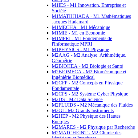
M1IES - M1 Innovation, Entreprise et
Société
M1MATHJHADA - M1 Mathématiques
Jacques Hadamard
M1MECHA - M1 Mécanique
M1MIE - M1 en Economie
M1MPRI - M1 Fondements de
l'Informatique MPRI
M1PHYSICS - M1 Physique
M2AAG - M2 Analyse, Arithmétique,
Géométrie
M2BIOHEA - M2 Biologie et Santé
M2BIOMECA - M2 Biomécanique et
Ingéniérie Biomédical
M2CFP - M2 Concepts en Physique
Fondamentale
M2CPS - M2 Système Cyber Physique
M2DS - M2 Data Science
M2FLUIDS - M2 Mécanique des Fluides
M2GI - M2 Grands Instruments
M2HEP - M2 Physique des Hautes
Energies
M2MARES - M2 Physique par Recherche
M2MATCHEINT - M2 Chimie des