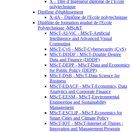
X - Titre d’Ingénieur diplômé de l’École
polytechnique
Diplôme d'établissement
X-4A - Diplôme de l'Ecole polytechnique
Diplôme de formation gradué de l'Ecole
Polytechnique -MSc&T
MScT-AI-ViC - MScT-Artificial
Intelligence and Advanced Visual
Computing
MScT-CyS - MScT-Cybersecurity (CyS)
MScT-DDDF - MScT-Double Degree
Data and Finance (DDDF)
MScT-DEPP - MScT-Data and Economics
for Public Policy (DEPP)
MScT-DSB - MScT-Data Science for
Business
MScT-EDACF - MScT-Economics, Data
Analytics and Corporate Finance
MScT-EESM - MScT-Environmental
Engineering and Sustainability
Management
MScT-ESCLiP - MScT-Economics for
Smart Cities and Climate Policy
MScT-IOT - MScT-Internet of Things :
Innovation and Management Program