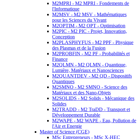
M2MPRI - M2 MPRI - Fondements de
l'Informatique
M2MSV - M2 MSV - Mathématiques
pour les Sciences du Vivant
M2OPTIM - M2 OPT - Optimisation
M2PIC - M2 PIC - Projet, Innovation,
Conception
M2PLASPHYFUS - M2 PPF - Physique
des Plasmas et de la Fusion
M2PROBFIN - M2 PF - Probabilités et
Finance
M2QLMN - M2 QLMN - Quantique,
Lumière, Matériaux et Nanosciences
M2QUANTDEV - M2 QD - Dispositifs
Quantiques
M2SMNO - M2 SMNO - Science des
Matériaux et des Nano-Objets
M2SOLIDS - M2 Solids - Mécanique des
Solides
M2TRADD - M2 TraDD - Transport et
Développement Durable
M2WAPE - M2 WAPE - Eau, Pollution de
l'Air et Energie
Master of Science (CGE)
MSc Entrepreneurs - MSc X-HEC