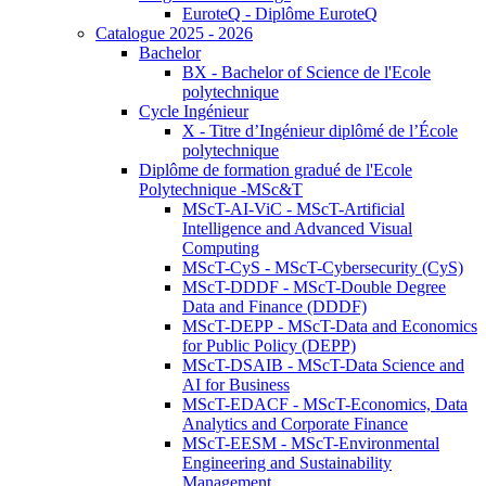
EuroteQ - Diplôme EuroteQ
Catalogue 2025 - 2026
Bachelor
BX - Bachelor of Science de l'Ecole
polytechnique
Cycle Ingénieur
X - Titre d’Ingénieur diplômé de l’École
polytechnique
Diplôme de formation gradué de l'Ecole
Polytechnique -MSc&T
MScT-AI-ViC - MScT-Artificial
Intelligence and Advanced Visual
Computing
MScT-CyS - MScT-Cybersecurity (CyS)
MScT-DDDF - MScT-Double Degree
Data and Finance (DDDF)
MScT-DEPP - MScT-Data and Economics
for Public Policy (DEPP)
MScT-DSAIB - MScT-Data Science and
AI for Business
MScT-EDACF - MScT-Economics, Data
Analytics and Corporate Finance
MScT-EESM - MScT-Environmental
Engineering and Sustainability
Management