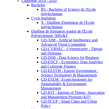
Catalogue 2019 - 2020
Bachelor
BS - Bachelor of Science de l'Ecole
polytechnique
Cycle Ingénieur
X - Diplôme d'ingénieur de l'Ecole
polytechnique
Diplôme de formation gradué de l'Ecole
Polytechnique -MSc&T
GD-AIM - Artificial Intelligence and
Advanced Visual Computing
GD-CYBSEC - Cybersecurity : Threats
and Defenses
GD-DSB - Data Science for Business
GD-EDCF - Economics, Data Analytics
and Corporate Finance
GD-EESTM - Energy Environment :
Science Technology & Management
GD-ESEM - Ecotechnologies for
Sustainability & Environment
Management
GD-IOT - Internet of Things : Innovation
and Management Program (IoT)
GD-SCUP - Smart Cities and Urban
Policy