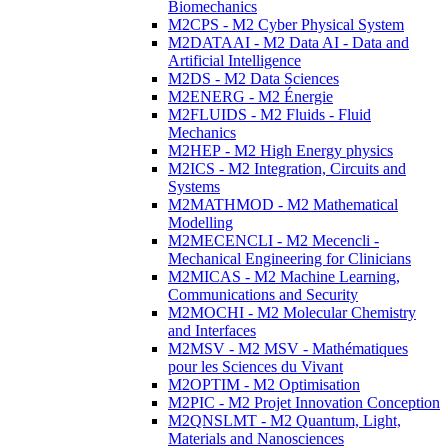
Biomechanics
M2CPS - M2 Cyber Physical System
M2DATAAI - M2 Data AI - Data and
Artificial Intelligence
M2DS - M2 Data Sciences
M2ENERG - M2 Énergie
M2FLUIDS - M2 Fluids - Fluid
Mechanics
M2HEP - M2 High Energy physics
M2ICS - M2 Integration, Circuits and
Systems
M2MATHMOD - M2 Mathematical
Modelling
M2MECENCLI - M2 Mecencli -
Mechanical Engineering for Clinicians
M2MICAS - M2 Machine Learning,
Communications and Security
M2MOCHI - M2 Molecular Chemistry
and Interfaces
M2MSV - M2 MSV - Mathématiques
pour les Sciences du Vivant
M2OPTIM - M2 Optimisation
M2PIC - M2 Projet Innovation Conception
M2QNSLMT - M2 Quantum, Light,
Materials and Nanosciences