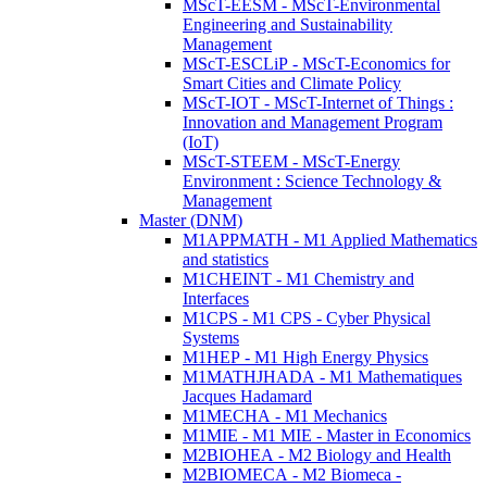
MScT-EESM - MScT-Environmental
Engineering and Sustainability
Management
MScT-ESCLiP - MScT-Economics for
Smart Cities and Climate Policy
MScT-IOT - MScT-Internet of Things :
Innovation and Management Program
(IoT)
MScT-STEEM - MScT-Energy
Environment : Science Technology &
Management
Master (DNM)
M1APPMATH - M1 Applied Mathematics
and statistics
M1CHEINT - M1 Chemistry and
Interfaces
M1CPS - M1 CPS - Cyber Physical
Systems
M1HEP - M1 High Energy Physics
M1MATHJHADA - M1 Mathematiques
Jacques Hadamard
M1MECHA - M1 Mechanics
M1MIE - M1 MIE - Master in Economics
M2BIOHEA - M2 Biology and Health
M2BIOMECA - M2 Biomeca -