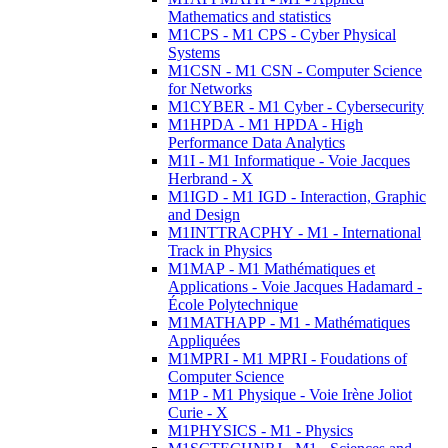
Mathematics and statistics
M1CPS - M1 CPS - Cyber Physical
Systems
M1CSN - M1 CSN - Computer Science
for Networks
M1CYBER - M1 Cyber - Cybersecurity
M1HPDA - M1 HPDA - High
Performance Data Analytics
M1I - M1 Informatique - Voie Jacques
Herbrand - X
M1IGD - M1 IGD - Interaction, Graphic
and Design
M1INTTRACPHY - M1 - International
Track in Physics
M1MAP - M1 Mathématiques et
Applications - Voie Jacques Hadamard -
École Polytechnique
M1MATHAPP - M1 - Mathématiques
Appliquées
M1MPRI - M1 MPRI - Foudations of
Computer Science
M1P - M1 Physique - Voie Irène Joliot
Curie - X
M1PHYSICS - M1 - Physics