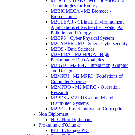
M1SCTECHNRJ - M1 - Sciences and
Technologies for Energy
M2BIOMECA - M2 Biomeca -
Biomechanics
M2CLEAR - CLimat, Environnement,
Applications et Recherche - Water, Air,
Pollution and Energy
M2CPS - Cyber Physical System
M2CYBER - M2 Cyber - Cybersecurity
M2DS - Data Sciences
M2HPDA - M2 HPDA - High
Performance Data Analytics
M2IGD - M2 IGD - Interaction, Graphic
and Design
M2MPRI - M2 MPRI - Foudations of
Computer Science
M2MPRO - M2 MPRO - Operation
Research
M2PDS - M2 PDS - Parallel and
Distributed Systems
M2PIC - Projet Innovation Conception
Non Diplomant
ND - Non Diplomant
Programme d'échange
PEI - Echanges PEI