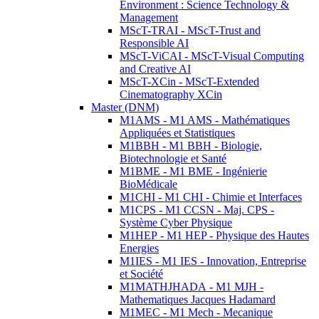
Environment : Science Technology &
Management
MScT-TRAI - MScT-Trust and
Responsible AI
MScT-ViCAI - MScT-Visual Computing
and Creative AI
MScT-XCin - MScT-Extended
Cinematography XCin
Master (DNM)
M1AMS - M1 AMS - Mathématiques
Appliquées et Statistiques
M1BBH - M1 BBH - Biologie,
Biotechnologie et Santé
M1BME - M1 BME - Ingénierie
BioMédicale
M1CHI - M1 CHI - Chimie et Interfaces
M1CPS - M1 CCSN - Maj. CPS -
Système Cyber Physique
M1HEP - M1 HEP - Physique des Hautes
Energies
M1IES - M1 IES - Innovation, Entreprise
et Société
M1MATHJHADA - M1 MJH -
Mathematiques Jacques Hadamard
M1MEC - M1 Mech - Mecanique