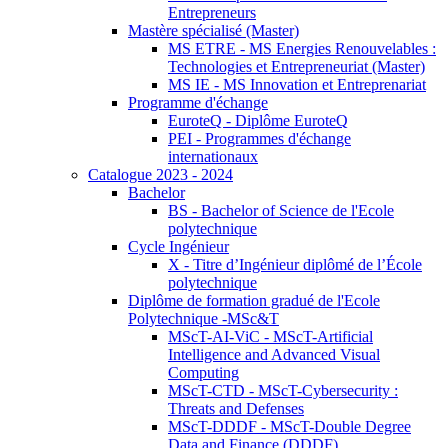
Entrepreneurs
Mastère spécialisé (Master)
MS ETRE - MS Energies Renouvelables :
Technologies et Entrepreneuriat (Master)
MS IE - MS Innovation et Entreprenariat
Programme d'échange
EuroteQ - Diplôme EuroteQ
PEI - Programmes d'échange
internationaux
Catalogue 2023 - 2024
Bachelor
BS - Bachelor of Science de l'Ecole
polytechnique
Cycle Ingénieur
X - Titre d’Ingénieur diplômé de l’École
polytechnique
Diplôme de formation gradué de l'Ecole
Polytechnique -MSc&T
MScT-AI-ViC - MScT-Artificial
Intelligence and Advanced Visual
Computing
MScT-CTD - MScT-Cybersecurity :
Threats and Defenses
MScT-DDDF - MScT-Double Degree
Data and Finance (DDDF)