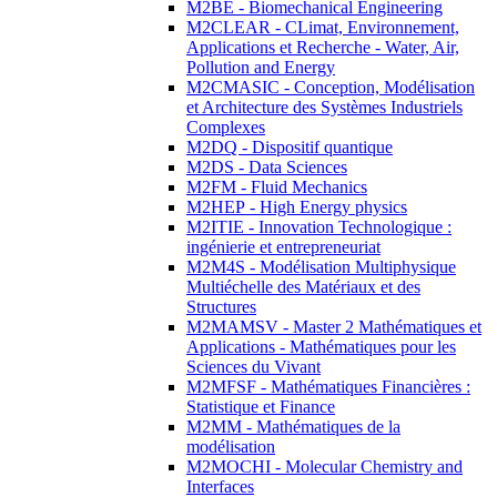
M2BE - Biomechanical Engineering
M2CLEAR - CLimat, Environnement,
Applications et Recherche - Water, Air,
Pollution and Energy
M2CMASIC - Conception, Modélisation
et Architecture des Systèmes Industriels
Complexes
M2DQ - Dispositif quantique
M2DS - Data Sciences
M2FM - Fluid Mechanics
M2HEP - High Energy physics
M2ITIE - Innovation Technologique :
ingénierie et entrepreneuriat
M2M4S - Modélisation Multiphysique
Multiéchelle des Matériaux et des
Structures
M2MAMSV - Master 2 Mathématiques et
Applications - Mathématiques pour les
Sciences du Vivant
M2MFSF - Mathématiques Financières :
Statistique et Finance
M2MM - Mathématiques de la
modélisation
M2MOCHI - Molecular Chemistry and
Interfaces