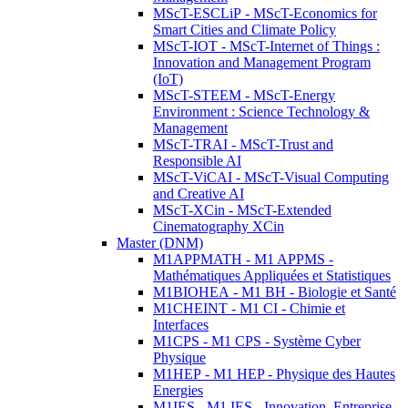
MScT-ESCLiP - MScT-Economics for
Smart Cities and Climate Policy
MScT-IOT - MScT-Internet of Things :
Innovation and Management Program
(IoT)
MScT-STEEM - MScT-Energy
Environment : Science Technology &
Management
MScT-TRAI - MScT-Trust and
Responsible AI
MScT-ViCAI - MScT-Visual Computing
and Creative AI
MScT-XCin - MScT-Extended
Cinematography XCin
Master (DNM)
M1APPMATH - M1 APPMS -
Mathématiques Appliquées et Statistiques
M1BIOHEA - M1 BH - Biologie et Santé
M1CHEINT - M1 CI - Chimie et
Interfaces
M1CPS - M1 CPS - Système Cyber
Physique
M1HEP - M1 HEP - Physique des Hautes
Energies
M1IES - M1 IES - Innovation, Entreprise