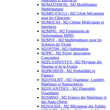
Matériaux et Interfaces
M2MATHMOD - M2 Modélisation
Mathématique
M2MECENCLI - M2 Génie Mécanique
pour les Cliniciens
M2MOCHI - M2 Chimie Moléculaire et
Interfaces
M2MPRI - M2 Fondements de
l'Informatique MPRI
M2MSV - M2 Mathématiques pour les
Sciences du Vivant
M2OPTIM - M2 Optimisation
M2PIC - M2 Projet, Innovation,
Conception
M2PLASPHYFUS - M2 Physique des
Plasmas et de la Fusion
M2PROBFIN - M2 Probabilités et
Finance
M2QNSLMT - M2 Quantique, Lumière,
Matériaux et Nanosciences
M2QUANTDEV - M2 Dispositifs
Quantiques
M2SMNO - M2 Science des Matériaux et
des Nano-Objets
M2SOLIDS - M2 Mécanique des Solides