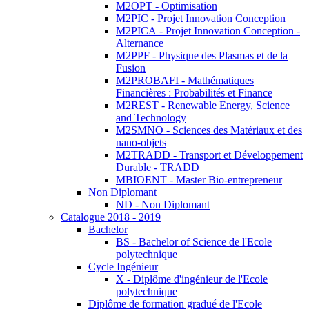
M2OPT - Optimisation
M2PIC - Projet Innovation Conception
M2PICA - Projet Innovation Conception -
Alternance
M2PPF - Physique des Plasmas et de la
Fusion
M2PROBAFI - Mathématiques
Financières : Probabilités et Finance
M2REST - Renewable Energy, Science
and Technology
M2SMNO - Sciences des Matériaux et des
nano-objets
M2TRADD - Transport et Développement
Durable - TRADD
MBIOENT - Master Bio-entrepreneur
Non Diplomant
ND - Non Diplomant
Catalogue 2018 - 2019
Bachelor
BS - Bachelor of Science de l'Ecole
polytechnique
Cycle Ingénieur
X - Diplôme d'ingénieur de l'Ecole
polytechnique
Diplôme de formation gradué de l'Ecole