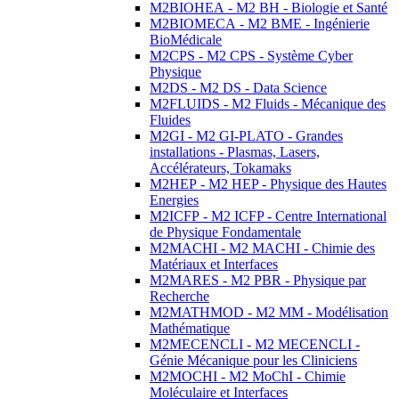
M2BIOHEA - M2 BH - Biologie et Santé
M2BIOMECA - M2 BME - Ingénierie
BioMédicale
M2CPS - M2 CPS - Système Cyber
Physique
M2DS - M2 DS - Data Science
M2FLUIDS - M2 Fluids - Mécanique des
Fluides
M2GI - M2 GI-PLATO - Grandes
installations - Plasmas, Lasers,
Accélérateurs, Tokamaks
M2HEP - M2 HEP - Physique des Hautes
Energies
M2ICFP - M2 ICFP - Centre International
de Physique Fondamentale
M2MACHI - M2 MACHI - Chimie des
Matériaux et Interfaces
M2MARES - M2 PBR - Physique par
Recherche
M2MATHMOD - M2 MM - Modélisation
Mathématique
M2MECENCLI - M2 MECENCLI -
Génie Mécanique pour les Cliniciens
M2MOCHI - M2 MoChI - Chimie
Moléculaire et Interfaces