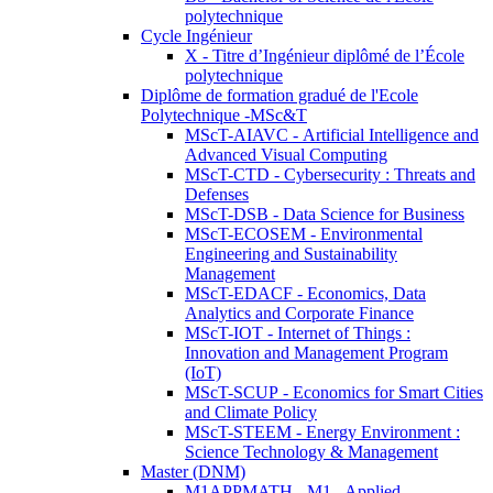
polytechnique
Cycle Ingénieur
X - Titre d’Ingénieur diplômé de l’École
polytechnique
Diplôme de formation gradué de l'Ecole
Polytechnique -MSc&T
MScT-AIAVC - Artificial Intelligence and
Advanced Visual Computing
MScT-CTD - Cybersecurity : Threats and
Defenses
MScT-DSB - Data Science for Business
MScT-ECOSEM - Environmental
Engineering and Sustainability
Management
MScT-EDACF - Economics, Data
Analytics and Corporate Finance
MScT-IOT - Internet of Things :
Innovation and Management Program
(IoT)
MScT-SCUP - Economics for Smart Cities
and Climate Policy
MScT-STEEM - Energy Environment :
Science Technology & Management
Master (DNM)
M1APPMATH - M1 - Applied