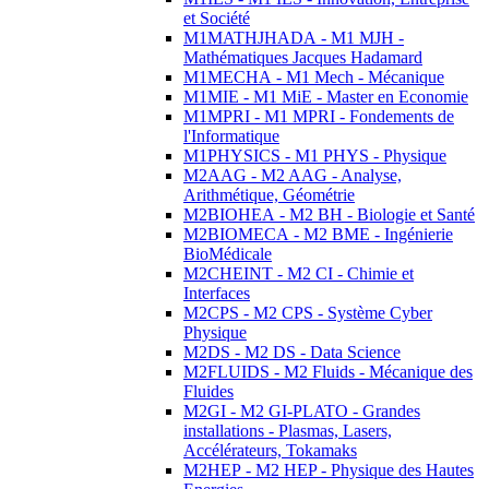
et Société
M1MATHJHADA - M1 MJH -
Mathématiques Jacques Hadamard
M1MECHA - M1 Mech - Mécanique
M1MIE - M1 MiE - Master en Economie
M1MPRI - M1 MPRI - Fondements de
l'Informatique
M1PHYSICS - M1 PHYS - Physique
M2AAG - M2 AAG - Analyse,
Arithmétique, Géométrie
M2BIOHEA - M2 BH - Biologie et Santé
M2BIOMECA - M2 BME - Ingénierie
BioMédicale
M2CHEINT - M2 CI - Chimie et
Interfaces
M2CPS - M2 CPS - Système Cyber
Physique
M2DS - M2 DS - Data Science
M2FLUIDS - M2 Fluids - Mécanique des
Fluides
M2GI - M2 GI-PLATO - Grandes
installations - Plasmas, Lasers,
Accélérateurs, Tokamaks
M2HEP - M2 HEP - Physique des Hautes