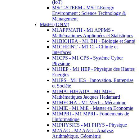
(IoT)
MScT-STEEM - MScT-Energy
Environment : Science Technology &
Management
Master (DNM)
M1APPMATH - M1 APPMS -
Mathématiques Appliquées et Statistiques
M1BIOHEA - M1 BH - Biologie et Santé
M1CHEINT - M1 CI - Chimie et
Interfaces
M1CPS - M1 CPS - Système Cyber
Physique
M1HEP - M1 HEP - Physique des Hautes
Energies
M1IES - M1 IES - Innovation, Entreprise
et Société
M1MATHJHADA - M1 MJH -
Mathématiques Jacques Hadamard
M1MECHA - M1 Mech - Mécanique
M1MIE - M1 MiE - Master en Economie
M1MPRI - M1 MPRI - Fondements de
l'Informatique
M1PHYSICS - M1 PHYS - Physique
M2AAG - M2 AAG - Analyse,
Arithmétique, Géométrie