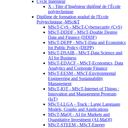
Cycle Ingénieur
X - Titre d’Ingénieur diplômé de l’École
polytechnique
Diplôme de formation gradué de l'Ecole
Polytechnique -MSc&T
MScT-CyS - MScT-Cybersecurity (CyS)
MScT-DDDF - MScT-Double Degree
Data and Finance (DDDF)
MScT-DEPP - MScT-Data and Economics
for Public Policy (DEPP)
MScT-DSAIB - MScT-Data Science and
AI for Business
MScT-EDACF - MScT-Economics, Data
Analytics and Corporate Finance
MScT-EESM - MScT-Environmental
Engineering and Sustainability
Management
MScT-IOT - MScT-Internet of Things :
Innovation and Management Program
(IoT)
MScT-LLGA - Track : Large Language
Models, Graphs and Applications
MScT-MaQI - AI for Markets and
Quantitative Investment (AI-MaQI)
MScT-STEEM - MScT-Energy