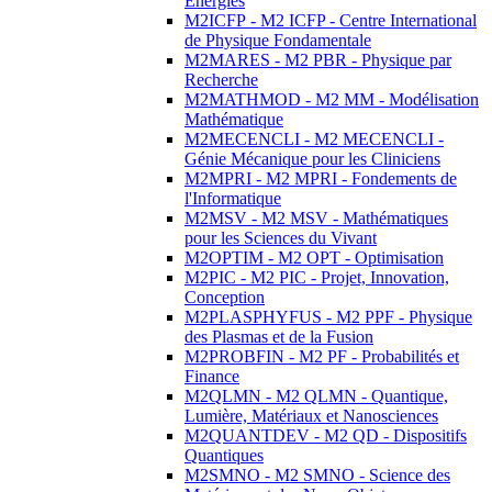
Energies
M2ICFP - M2 ICFP - Centre International
de Physique Fondamentale
M2MARES - M2 PBR - Physique par
Recherche
M2MATHMOD - M2 MM - Modélisation
Mathématique
M2MECENCLI - M2 MECENCLI -
Génie Mécanique pour les Cliniciens
M2MPRI - M2 MPRI - Fondements de
l'Informatique
M2MSV - M2 MSV - Mathématiques
pour les Sciences du Vivant
M2OPTIM - M2 OPT - Optimisation
M2PIC - M2 PIC - Projet, Innovation,
Conception
M2PLASPHYFUS - M2 PPF - Physique
des Plasmas et de la Fusion
M2PROBFIN - M2 PF - Probabilités et
Finance
M2QLMN - M2 QLMN - Quantique,
Lumière, Matériaux et Nanosciences
M2QUANTDEV - M2 QD - Dispositifs
Quantiques
M2SMNO - M2 SMNO - Science des