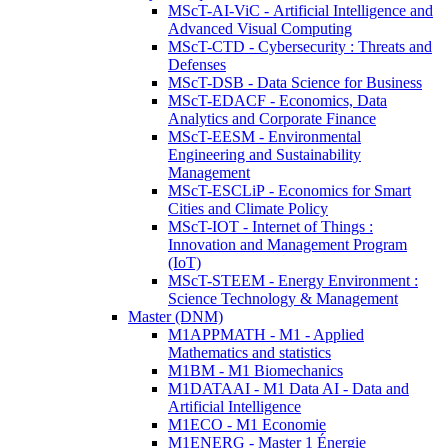
MScT-AI-ViC - Artificial Intelligence and
Advanced Visual Computing
MScT-CTD - Cybersecurity : Threats and
Defenses
MScT-DSB - Data Science for Business
MScT-EDACF - Economics, Data
Analytics and Corporate Finance
MScT-EESM - Environmental
Engineering and Sustainability
Management
MScT-ESCLiP - Economics for Smart
Cities and Climate Policy
MScT-IOT - Internet of Things :
Innovation and Management Program
(IoT)
MScT-STEEM - Energy Environment :
Science Technology & Management
Master (DNM)
M1APPMATH - M1 - Applied
Mathematics and statistics
M1BM - M1 Biomechanics
M1DATAAI - M1 Data AI - Data and
Artificial Intelligence
M1ECO - M1 Economie
M1ENERG - Master 1 Énergie