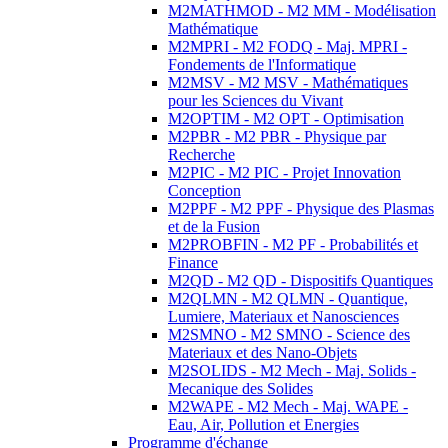
M2MATHMOD - M2 MM - Modélisation
Mathématique
M2MPRI - M2 FODQ - Maj. MPRI -
Fondements de l'Informatique
M2MSV - M2 MSV - Mathématiques
pour les Sciences du Vivant
M2OPTIM - M2 OPT - Optimisation
M2PBR - M2 PBR - Physique par
Recherche
M2PIC - M2 PIC - Projet Innovation
Conception
M2PPF - M2 PPF - Physique des Plasmas
et de la Fusion
M2PROBFIN - M2 PF - Probabilités et
Finance
M2QD - M2 QD - Dispositifs Quantiques
M2QLMN - M2 QLMN - Quantique,
Lumiere, Materiaux et Nanosciences
M2SMNO - M2 SMNO - Science des
Materiaux et des Nano-Objets
M2SOLIDS - M2 Mech - Maj. Solids -
Mecanique des Solides
M2WAPE - M2 Mech - Maj. WAPE -
Eau, Air, Pollution et Energies
Programme d'échange