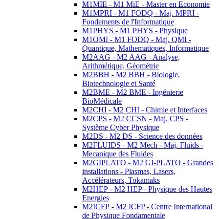
M1MIE - M1 MiE - Master en Economie
M1MPRI - M1 FODQ - Maj. MPRI -
Fondements de l'Informatique
M1PHYS - M1 PHYS - Physique
M1QMI - M1 FODQ - Maj. QMI -
Quantique, Mathematiques, Informatique
M2AAG - M2 AAG - Analyse,
Arithmétique, Géométrie
M2BBH - M2 BBH - Biologie,
Biotechnologie et Santé
M2BME - M2 BME - Ingénierie
BioMédicale
M2CHI - M2 CHI - Chimie et Interfaces
M2CPS - M2 CCSN - Maj. CPS -
Système Cyber Physique
M2DS - M2 DS - Science des données
M2FLUIDS - M2 Mech - Maj. Fluids -
Mecanique des Fluides
M2GIPLATO - M2 GI-PLATO - Grandes
installations - Plasmas, Lasers,
Accélérateurs, Tokamaks
M2HEP - M2 HEP - Physique des Hautes
Energies
M2ICFP - M2 ICFP - Centre International
de Physique Fondamentale