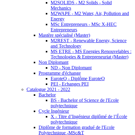
M2SOLIDS - M2 Solids - Solid
Mechanics
M2WAPE - M2 Water, Air, Pollution and
Energy
MSc Entrepreneurs - MSc X-HEC
Entrepreneurs
Mastère spécialisé (Master)
M2REST - Renewable Energy, Science
and Technology
MS ETRE - MS Energies Renouvelables :
Technologies & Entrepreneuriat (Master)
Non Diplomant
ND - Non Diplomant
Programme d'échange
EuroteQ - Diplôme EuroteQ
PEI - Echanges PEI
Catalogue 2021 - 2022
Bachelor
BS - Bachelor of Science de l'Ecole
polytechnique
Cycle Ingénieur
X - Titre d’Ingénieur diplômé de l’École
polytechnique
Diplôme de formation gradué de l'Ecole
Polytechnique -MSc&T