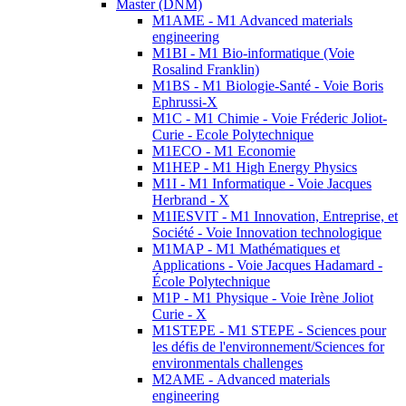
Master (DNM)
M1AME - M1 Advanced materials
engineering
M1BI - M1 Bio-informatique (Voie
Rosalind Franklin)
M1BS - M1 Biologie-Santé - Voie Boris
Ephrussi-X
M1C - M1 Chimie - Voie Fréderic Joliot-
Curie - Ecole Polytechnique
M1ECO - M1 Economie
M1HEP - M1 High Energy Physics
M1I - M1 Informatique - Voie Jacques
Herbrand - X
M1IESVIT - M1 Innovation, Entreprise, et
Société - Voie Innovation technologique
M1MAP - M1 Mathématiques et
Applications - Voie Jacques Hadamard -
École Polytechnique
M1P - M1 Physique - Voie Irène Joliot
Curie - X
M1STEPE - M1 STEPE - Sciences pour
les défis de l'environnement/Sciences for
environmentals challenges
M2AME - Advanced materials
engineering