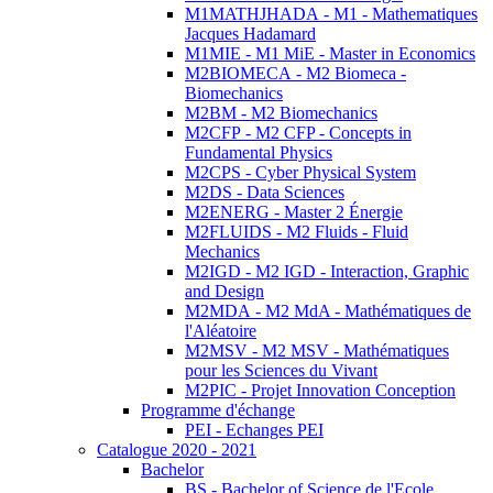
M1MATHJHADA - M1 - Mathematiques
Jacques Hadamard
M1MIE - M1 MiE - Master in Economics
M2BIOMECA - M2 Biomeca -
Biomechanics
M2BM - M2 Biomechanics
M2CFP - M2 CFP - Concepts in
Fundamental Physics
M2CPS - Cyber Physical System
M2DS - Data Sciences
M2ENERG - Master 2 Énergie
M2FLUIDS - M2 Fluids - Fluid
Mechanics
M2IGD - M2 IGD - Interaction, Graphic
and Design
M2MDA - M2 MdA - Mathématiques de
l'Aléatoire
M2MSV - M2 MSV - Mathématiques
pour les Sciences du Vivant
M2PIC - Projet Innovation Conception
Programme d'échange
PEI - Echanges PEI
Catalogue 2020 - 2021
Bachelor
BS - Bachelor of Science de l'Ecole