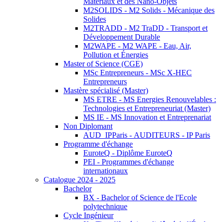
Matériaux et des Nano-Objets
M2SOLIDS - M2 Solids - Mécanique des
Solides
M2TRADD - M2 TraDD - Transport et
Développement Durable
M2WAPE - M2 WAPE - Eau, Air,
Pollution et Énergies
Master of Science (CGE)
MSc Entrepreneurs - MSc X-HEC
Entrepreneurs
Mastère spécialisé (Master)
MS ETRE - MS Energies Renouvelables :
Technologies et Entrepreneuriat (Master)
MS IE - MS Innovation et Entreprenariat
Non Diplomant
AUD_IPParis - AUDITEURS - IP Paris
Programme d'échange
EuroteQ - Diplôme EuroteQ
PEI - Programmes d'échange
internationaux
Catalogue 2024 - 2025
Bachelor
BX - Bachelor of Science de l'Ecole
polytechnique
Cycle Ingénieur