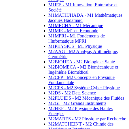
M1IES - M1 Innovation, Entreprise et
Société
M1MATHJHADA - M1 Mathématiques
Jacques Hadamard
M1MECHA - M1 Mécanique
M1MIE - M1 en Economie
M1MPRI - M1 Fondements de
l'Informatique MPRI
M1PHYSICS - M1 Physique
M2AAG - M2 Analyse, Arithmétique,
Géométrie
M2BIOHEA - M2 Biologie et Santé
M2BIOMECA - M2 Biomécanique et
Ingéniérie Biomédical
M2CFP - M2 Concepts en Physique
Fondamentale
M2CPS - M2 Système Cyber Physique
M2DS - M2 Data Science
M2FLUIDS - M2 Mécanique des Fluides
M2GI - M2 Grands Instruments
M2HEP - M2 Physique des Hautes
Energies
M2MARES - M2 Physique par Recherche
M2MATCHEINT - M2 Chimie des