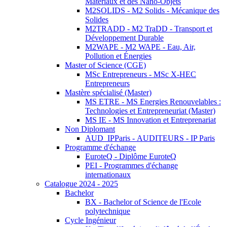
Matériaux et des Nano-Objets
M2SOLIDS - M2 Solids - Mécanique des
Solides
M2TRADD - M2 TraDD - Transport et
Développement Durable
M2WAPE - M2 WAPE - Eau, Air,
Pollution et Énergies
Master of Science (CGE)
MSc Entrepreneurs - MSc X-HEC
Entrepreneurs
Mastère spécialisé (Master)
MS ETRE - MS Energies Renouvelables :
Technologies et Entrepreneuriat (Master)
MS IE - MS Innovation et Entreprenariat
Non Diplomant
AUD_IPParis - AUDITEURS - IP Paris
Programme d'échange
EuroteQ - Diplôme EuroteQ
PEI - Programmes d'échange
internationaux
Catalogue 2024 - 2025
Bachelor
BX - Bachelor of Science de l'Ecole
polytechnique
Cycle Ingénieur