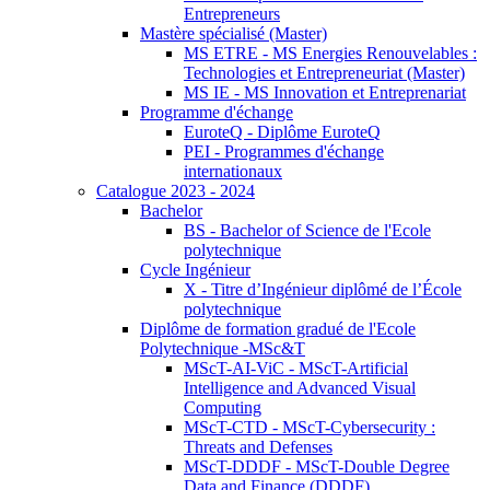
Entrepreneurs
Mastère spécialisé (Master)
MS ETRE - MS Energies Renouvelables :
Technologies et Entrepreneuriat (Master)
MS IE - MS Innovation et Entreprenariat
Programme d'échange
EuroteQ - Diplôme EuroteQ
PEI - Programmes d'échange
internationaux
Catalogue 2023 - 2024
Bachelor
BS - Bachelor of Science de l'Ecole
polytechnique
Cycle Ingénieur
X - Titre d’Ingénieur diplômé de l’École
polytechnique
Diplôme de formation gradué de l'Ecole
Polytechnique -MSc&T
MScT-AI-ViC - MScT-Artificial
Intelligence and Advanced Visual
Computing
MScT-CTD - MScT-Cybersecurity :
Threats and Defenses
MScT-DDDF - MScT-Double Degree
Data and Finance (DDDF)