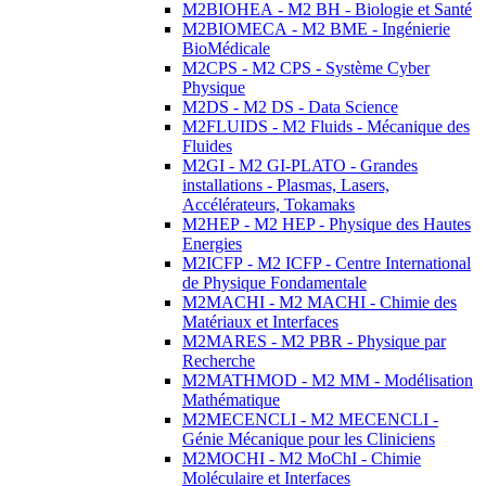
M2BIOHEA - M2 BH - Biologie et Santé
M2BIOMECA - M2 BME - Ingénierie
BioMédicale
M2CPS - M2 CPS - Système Cyber
Physique
M2DS - M2 DS - Data Science
M2FLUIDS - M2 Fluids - Mécanique des
Fluides
M2GI - M2 GI-PLATO - Grandes
installations - Plasmas, Lasers,
Accélérateurs, Tokamaks
M2HEP - M2 HEP - Physique des Hautes
Energies
M2ICFP - M2 ICFP - Centre International
de Physique Fondamentale
M2MACHI - M2 MACHI - Chimie des
Matériaux et Interfaces
M2MARES - M2 PBR - Physique par
Recherche
M2MATHMOD - M2 MM - Modélisation
Mathématique
M2MECENCLI - M2 MECENCLI -
Génie Mécanique pour les Cliniciens
M2MOCHI - M2 MoChI - Chimie
Moléculaire et Interfaces