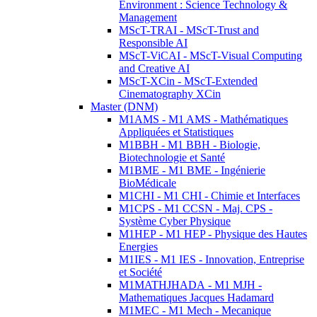
Environment : Science Technology &
Management
MScT-TRAI - MScT-Trust and
Responsible AI
MScT-ViCAI - MScT-Visual Computing
and Creative AI
MScT-XCin - MScT-Extended
Cinematography XCin
Master (DNM)
M1AMS - M1 AMS - Mathématiques
Appliquées et Statistiques
M1BBH - M1 BBH - Biologie,
Biotechnologie et Santé
M1BME - M1 BME - Ingénierie
BioMédicale
M1CHI - M1 CHI - Chimie et Interfaces
M1CPS - M1 CCSN - Maj. CPS -
Système Cyber Physique
M1HEP - M1 HEP - Physique des Hautes
Energies
M1IES - M1 IES - Innovation, Entreprise
et Société
M1MATHJHADA - M1 MJH -
Mathematiques Jacques Hadamard
M1MEC - M1 Mech - Mecanique