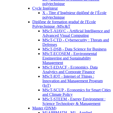
polytechnique
Cycle Ingénieur
X - Titre d’Ingénieur diplômé de l’École
polytechnique
Diplôme de formation gradué de l'Ecole
Polytechnique -MSc&T
MScT-AIAVC - Artificial Intelligence and
Advanced Visual Computing
MScT-CTD - Cybersecurity : Threats and
Defenses
MScT-DSB - Data Science for Business
MScT-ECOSEM - Environmental
Engineering and Sustainability
Management
MScT-EDACF - Economics, Data
Analytics and Corporate Finance
MScT-IOT - Internet of Things :
Innovation and Management Program
(IoT)
MScT-SCUP - Economics for Smart Cities
and Climate Policy
MScT-STEEM - Energy Environment :
Science Technology & Management
Master (DNM)
M1APPMATH - M1 - Applied