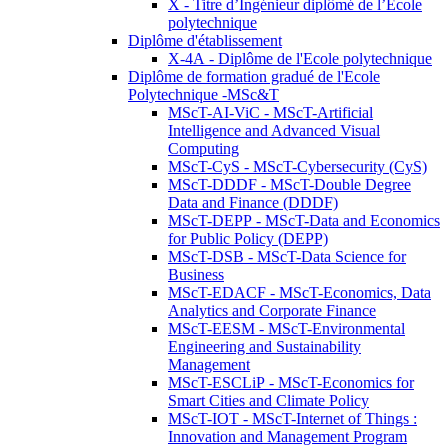
X - Titre d’Ingénieur diplômé de l’École
polytechnique
Diplôme d'établissement
X-4A - Diplôme de l'Ecole polytechnique
Diplôme de formation gradué de l'Ecole
Polytechnique -MSc&T
MScT-AI-ViC - MScT-Artificial
Intelligence and Advanced Visual
Computing
MScT-CyS - MScT-Cybersecurity (CyS)
MScT-DDDF - MScT-Double Degree
Data and Finance (DDDF)
MScT-DEPP - MScT-Data and Economics
for Public Policy (DEPP)
MScT-DSB - MScT-Data Science for
Business
MScT-EDACF - MScT-Economics, Data
Analytics and Corporate Finance
MScT-EESM - MScT-Environmental
Engineering and Sustainability
Management
MScT-ESCLiP - MScT-Economics for
Smart Cities and Climate Policy
MScT-IOT - MScT-Internet of Things :
Innovation and Management Program