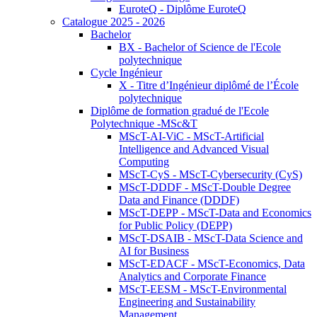
EuroteQ - Diplôme EuroteQ
Catalogue 2025 - 2026
Bachelor
BX - Bachelor of Science de l'Ecole
polytechnique
Cycle Ingénieur
X - Titre d’Ingénieur diplômé de l’École
polytechnique
Diplôme de formation gradué de l'Ecole
Polytechnique -MSc&T
MScT-AI-ViC - MScT-Artificial
Intelligence and Advanced Visual
Computing
MScT-CyS - MScT-Cybersecurity (CyS)
MScT-DDDF - MScT-Double Degree
Data and Finance (DDDF)
MScT-DEPP - MScT-Data and Economics
for Public Policy (DEPP)
MScT-DSAIB - MScT-Data Science and
AI for Business
MScT-EDACF - MScT-Economics, Data
Analytics and Corporate Finance
MScT-EESM - MScT-Environmental
Engineering and Sustainability
Management