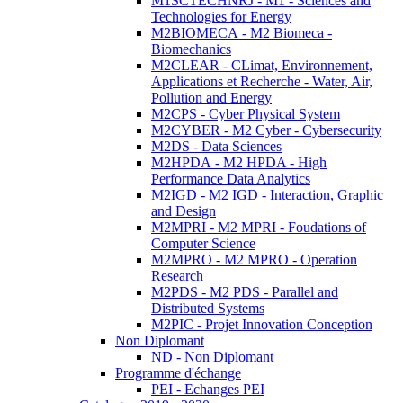
M1SCTECHNRJ - M1 - Sciences and
Technologies for Energy
M2BIOMECA - M2 Biomeca -
Biomechanics
M2CLEAR - CLimat, Environnement,
Applications et Recherche - Water, Air,
Pollution and Energy
M2CPS - Cyber Physical System
M2CYBER - M2 Cyber - Cybersecurity
M2DS - Data Sciences
M2HPDA - M2 HPDA - High
Performance Data Analytics
M2IGD - M2 IGD - Interaction, Graphic
and Design
M2MPRI - M2 MPRI - Foudations of
Computer Science
M2MPRO - M2 MPRO - Operation
Research
M2PDS - M2 PDS - Parallel and
Distributed Systems
M2PIC - Projet Innovation Conception
Non Diplomant
ND - Non Diplomant
Programme d'échange
PEI - Echanges PEI