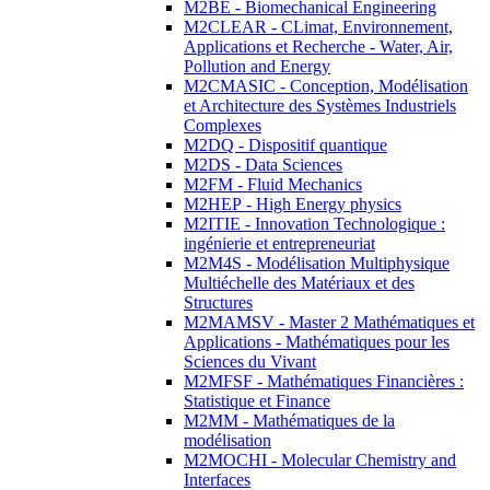
M2BE - Biomechanical Engineering
M2CLEAR - CLimat, Environnement,
Applications et Recherche - Water, Air,
Pollution and Energy
M2CMASIC - Conception, Modélisation
et Architecture des Systèmes Industriels
Complexes
M2DQ - Dispositif quantique
M2DS - Data Sciences
M2FM - Fluid Mechanics
M2HEP - High Energy physics
M2ITIE - Innovation Technologique :
ingénierie et entrepreneuriat
M2M4S - Modélisation Multiphysique
Multiéchelle des Matériaux et des
Structures
M2MAMSV - Master 2 Mathématiques et
Applications - Mathématiques pour les
Sciences du Vivant
M2MFSF - Mathématiques Financières :
Statistique et Finance
M2MM - Mathématiques de la
modélisation
M2MOCHI - Molecular Chemistry and
Interfaces