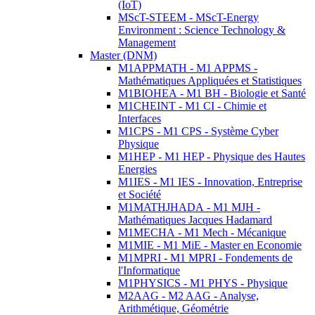
(IoT)
MScT-STEEM - MScT-Energy
Environment : Science Technology &
Management
Master (DNM)
M1APPMATH - M1 APPMS -
Mathématiques Appliquées et Statistiques
M1BIOHEA - M1 BH - Biologie et Santé
M1CHEINT - M1 CI - Chimie et
Interfaces
M1CPS - M1 CPS - Système Cyber
Physique
M1HEP - M1 HEP - Physique des Hautes
Energies
M1IES - M1 IES - Innovation, Entreprise
et Société
M1MATHJHADA - M1 MJH -
Mathématiques Jacques Hadamard
M1MECHA - M1 Mech - Mécanique
M1MIE - M1 MiE - Master en Economie
M1MPRI - M1 MPRI - Fondements de
l'Informatique
M1PHYSICS - M1 PHYS - Physique
M2AAG - M2 AAG - Analyse,
Arithmétique, Géométrie