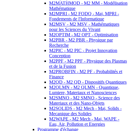
M2MATHMOD - M2 MM - Modélisation
Mathématique
M2MPRI - M2 FODQ - Maj. MPRI -
Fondements de l'Informatique
M2MSV - M2 MSV - Mathématiques
pour les Sciences du Vivant
M2OPTIM - M2 OPT - Optimisation
M2PBR - M2 PBR - Physique par
Recherche
M2PIC - M2 PIC - Projet Innovation
Conception
M2PPF - M2 PPF - Physique des Plasmas
et de la Fusion
M2PROBFIN - M2 PF - Probabilités et
Finance
M2QD - M2 QD - Dispositifs Quantiques
M2QLMN - M2 QLMN - Quantique,
Lumiere, Materiaux et Nanosciences
M2SMNO - M2 SMNO - Science des
Materiaux et des Nano-Objets
M2SOLIDS - M2 Mech - Maj. Solids -
Mecanique des Solides
M2WAPE - M2 Mech - Maj. WAPE -
Eau, Air, Pollution et Energies
Programme d'échange