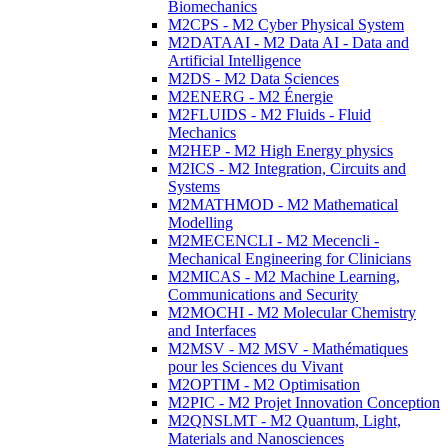
Biomechanics
M2CPS - M2 Cyber Physical System
M2DATAAI - M2 Data AI - Data and
Artificial Intelligence
M2DS - M2 Data Sciences
M2ENERG - M2 Énergie
M2FLUIDS - M2 Fluids - Fluid
Mechanics
M2HEP - M2 High Energy physics
M2ICS - M2 Integration, Circuits and
Systems
M2MATHMOD - M2 Mathematical
Modelling
M2MECENCLI - M2 Mecencli -
Mechanical Engineering for Clinicians
M2MICAS - M2 Machine Learning,
Communications and Security
M2MOCHI - M2 Molecular Chemistry
and Interfaces
M2MSV - M2 MSV - Mathématiques
pour les Sciences du Vivant
M2OPTIM - M2 Optimisation
M2PIC - M2 Projet Innovation Conception
M2QNSLMT - M2 Quantum, Light,
Materials and Nanosciences