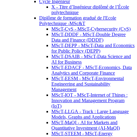
Cycle Ingénieur
X - Titre d’Ingénieur diplômé de l’École
polytechnique
Diplôme de formation gradué de l'Ecole
Polytechnique -MSc&T
MScT-CyS - MScT-Cybersecurity (CyS)
MScT-DDDF - MScT-Double Degree
Data and Finance (DDDF)
MScT-DEPP - MScT-Data and Economics
for Public Policy (DEPP)
MScT-DSAIB - MScT-Data Science and
AI for Business
MScT-EDACF - MScT-Economics, Data
Analytics and Corporate Finance
MScT-EESM - MScT-Environmental
Engineering and Sustainability
Management
MScT-IOT - MScT-Internet of Things :
Innovation and Management Program
(IoT)
MScT-LLGA - Track : Large Language
Models, Graphs and Applications
MScT-MaQI - AI for Markets and
Quantitative Investment (AI-MaQI)
MScT-STEEM - MScT-Energy