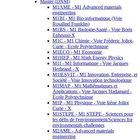
Master (DNM)
M1AME - M1 Advanced materials
engineering
M1BI - M1 Bio-informatique (Voie
Rosalind Franklin)
M1BS - M1 Biologie-Santé - Voie Boris
Ephrussi-X
M1C - M1 Chimie - Voie Fréderic Joliot-
Curie - Ecole Polytechnique
M1ECO - M1 Economie
M1HEP - M1 High Energy Physics
M1I - M1 Informatique - Voie Jacques
Herbrand - X
M1IESVIT - M1 Innovation, Entreprise, et
Société - Voie Innovation technologique
M1MAP - M1 Mathématiques et
Applications - Voie Jacques Hadamard -
École Polytechnique
M1P - M1 Physique - Voie Irène Joliot
Curie - X
M1STEPE - M1 STEPE - Sciences pour
les défis de l'environnement/Sciences for
environmentals challenges
M2AME - Advanced materials
engineering