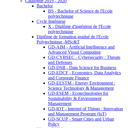
Catalogue 2019 - 2020
Bachelor
BS - Bachelor of Science de l'Ecole
polytechnique
Cycle Ingénieur
X - Diplôme d'ingénieur de l'Ecole
polytechnique
Diplôme de formation gradué de l'Ecole
Polytechnique -MSc&T
GD-AIM - Artificial Intelligence and
Advanced Visual Computing
GD-CYBSEC - Cybersecurity : Threats
and Defenses
GD-DSB - Data Science for Business
GD-EDCF - Economics, Data Analytics
and Corporate Finance
GD-EESTM - Energy Environment :
Science Technology & Management
GD-ESEM - Ecotechnologies for
Sustainability & Environment
Management
GD-IOT - Internet of Things : Innovation
and Management Program (IoT)
GD-SCUP - Smart Cities and Urban
Policy