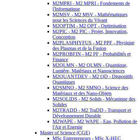
M2MPRI - M2 MPRI - Fondements de
l'Informatique
M2MSV - M2 MSV - Mathématiques
pour les Sciences du Vivant
M2OPTIM - M2 OPT - Optimisation
M2PIC - M2 PIC - Projet, Innovation,
Conception
M2PLASPHYFUS - M2 PPF - Physique
des Plasmas et de la Fusion
M2PROBFIN - M2 PF - Probabilités et
Finance
M2QLMN - M2 QLMN - Quantique,
Lumière, Matériaux et Nanosciences
M2QUANTDEV - M2 QD - Dispositifs
Quantiques
M2SMNO - M2 SMNO - Science des
Matériaux et des Nano-Objets
M2SOLIDS - M2 Solids - Mécanique des
Solides
M2TRADD - M2 TraDD - Transport et
Développement Durable
M2WAPE - M2 WAPE - Eau, Pollution de
l'Air et Energie
Master of Science (CGE)
MSc Entrepreneurs - MSc X-HEC