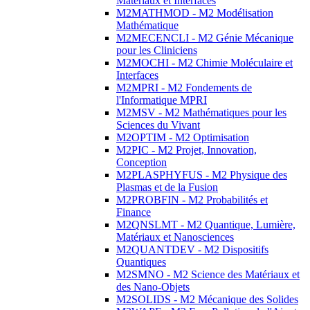
Matériaux et Interfaces
M2MATHMOD - M2 Modélisation
Mathématique
M2MECENCLI - M2 Génie Mécanique
pour les Cliniciens
M2MOCHI - M2 Chimie Moléculaire et
Interfaces
M2MPRI - M2 Fondements de
l'Informatique MPRI
M2MSV - M2 Mathématiques pour les
Sciences du Vivant
M2OPTIM - M2 Optimisation
M2PIC - M2 Projet, Innovation,
Conception
M2PLASPHYFUS - M2 Physique des
Plasmas et de la Fusion
M2PROBFIN - M2 Probabilités et
Finance
M2QNSLMT - M2 Quantique, Lumière,
Matériaux et Nanosciences
M2QUANTDEV - M2 Dispositifs
Quantiques
M2SMNO - M2 Science des Matériaux et
des Nano-Objets
M2SOLIDS - M2 Mécanique des Solides