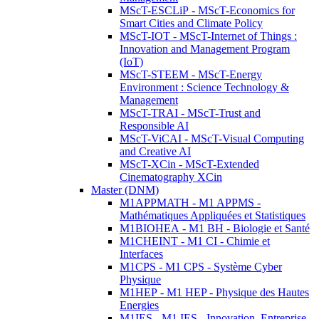
MScT-ESCLiP - MScT-Economics for
Smart Cities and Climate Policy
MScT-IOT - MScT-Internet of Things :
Innovation and Management Program
(IoT)
MScT-STEEM - MScT-Energy
Environment : Science Technology &
Management
MScT-TRAI - MScT-Trust and
Responsible AI
MScT-ViCAI - MScT-Visual Computing
and Creative AI
MScT-XCin - MScT-Extended
Cinematography XCin
Master (DNM)
M1APPMATH - M1 APPMS -
Mathématiques Appliquées et Statistiques
M1BIOHEA - M1 BH - Biologie et Santé
M1CHEINT - M1 CI - Chimie et
Interfaces
M1CPS - M1 CPS - Système Cyber
Physique
M1HEP - M1 HEP - Physique des Hautes
Energies
M1IES - M1 IES - Innovation, Entreprise