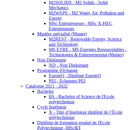
M2SOLIDS - M2 Solids - Solid
Mechanics
M2WAPE - M2 Water, Air, Pollution and
Energy
MSc Entrepreneurs - MSc X-HEC
Entrepreneurs
Mastère spécialisé (Master)
M2REST - Renewable Energy, Science
and Technology
MS ETRE - MS Energies Renouvelables :
Technologies & Entrepreneuriat (Master)
Non Diplomant
ND - Non Diplomant
Programme d'échange
EuroteQ - Diplôme EuroteQ
PEI - Echanges PEI
Catalogue 2021 - 2022
Bachelor
BS - Bachelor of Science de l'Ecole
polytechnique
Cycle Ingénieur
X - Titre d’Ingénieur diplômé de l’École
polytechnique
Diplôme de formation gradué de l'Ecole
Polytechnique -MSc&T