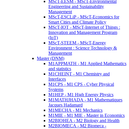
MScT-EESM - MScT-Environmental
Engineering and Sustainability
Management
MScT-ESCLiP - MScT-Economics for
Smart Cities and Climate Policy
MScT-IOT - MScT-Internet of Things :
Innovation and Management Program
(IoT)
MScT-STEEM - MScT-Energy
Environment : Science Technology &
Management
Master (DNM)
M1APPMATH - M1 Applied Mathematics
and statistics
M1CHEINT - M1 Chemistry and
Interfaces
M1CPS - M1 CPS - Cyber Physical
Systems
M1HEP - M1 High Energy Physics
M1MATHJHADA - M1 Mathematiques
Jacques Hadamard
M1MECHA - M1 Mechanics
M1MIE - M1 MIE - Master in Economics
M2BIOHEA - M2 Biology and Health
M2BIOMECA - M2 Biomeca -