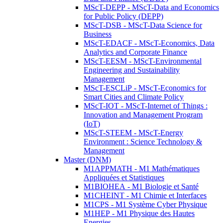
MScT-DEPP - MScT-Data and Economics
for Public Policy (DEPP)
MScT-DSB - MScT-Data Science for
Business
MScT-EDACF - MScT-Economics, Data
Analytics and Corporate Finance
MScT-EESM - MScT-Environmental
Engineering and Sustainability
Management
MScT-ESCLiP - MScT-Economics for
Smart Cities and Climate Policy
MScT-IOT - MScT-Internet of Things :
Innovation and Management Program
(IoT)
MScT-STEEM - MScT-Energy
Environment : Science Technology &
Management
Master (DNM)
M1APPMATH - M1 Mathématiques
Appliquées et Statistiques
M1BIOHEA - M1 Biologie et Santé
M1CHEINT - M1 Chimie et Interfaces
M1CPS - M1 Système Cyber Physique
M1HEP - M1 Physique des Hautes
Energies