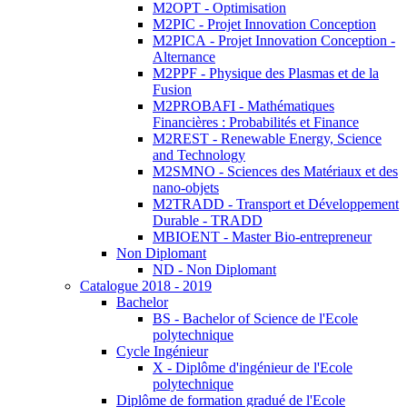
M2OPT - Optimisation
M2PIC - Projet Innovation Conception
M2PICA - Projet Innovation Conception -
Alternance
M2PPF - Physique des Plasmas et de la
Fusion
M2PROBAFI - Mathématiques
Financières : Probabilités et Finance
M2REST - Renewable Energy, Science
and Technology
M2SMNO - Sciences des Matériaux et des
nano-objets
M2TRADD - Transport et Développement
Durable - TRADD
MBIOENT - Master Bio-entrepreneur
Non Diplomant
ND - Non Diplomant
Catalogue 2018 - 2019
Bachelor
BS - Bachelor of Science de l'Ecole
polytechnique
Cycle Ingénieur
X - Diplôme d'ingénieur de l'Ecole
polytechnique
Diplôme de formation gradué de l'Ecole