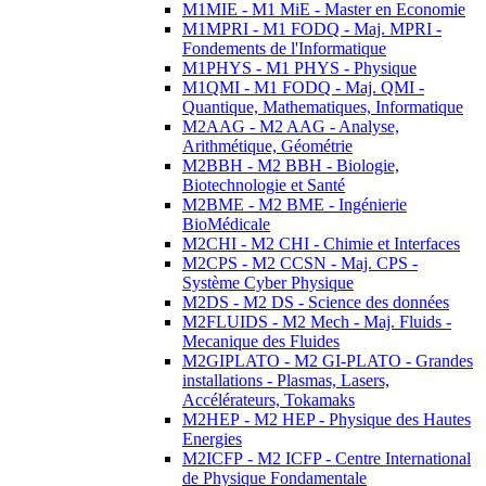
M1MIE - M1 MiE - Master en Economie
M1MPRI - M1 FODQ - Maj. MPRI -
Fondements de l'Informatique
M1PHYS - M1 PHYS - Physique
M1QMI - M1 FODQ - Maj. QMI -
Quantique, Mathematiques, Informatique
M2AAG - M2 AAG - Analyse,
Arithmétique, Géométrie
M2BBH - M2 BBH - Biologie,
Biotechnologie et Santé
M2BME - M2 BME - Ingénierie
BioMédicale
M2CHI - M2 CHI - Chimie et Interfaces
M2CPS - M2 CCSN - Maj. CPS -
Système Cyber Physique
M2DS - M2 DS - Science des données
M2FLUIDS - M2 Mech - Maj. Fluids -
Mecanique des Fluides
M2GIPLATO - M2 GI-PLATO - Grandes
installations - Plasmas, Lasers,
Accélérateurs, Tokamaks
M2HEP - M2 HEP - Physique des Hautes
Energies
M2ICFP - M2 ICFP - Centre International
de Physique Fondamentale