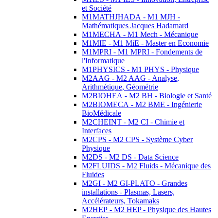
et Société
M1MATHJHADA - M1 MJH -
Mathématiques Jacques Hadamard
M1MECHA - M1 Mech - Mécanique
M1MIE - M1 MiE - Master en Economie
M1MPRI - M1 MPRI - Fondements de
l'Informatique
M1PHYSICS - M1 PHYS - Physique
M2AAG - M2 AAG - Analyse,
Arithmétique, Géométrie
M2BIOHEA - M2 BH - Biologie et Santé
M2BIOMECA - M2 BME - Ingénierie
BioMédicale
M2CHEINT - M2 CI - Chimie et
Interfaces
M2CPS - M2 CPS - Système Cyber
Physique
M2DS - M2 DS - Data Science
M2FLUIDS - M2 Fluids - Mécanique des
Fluides
M2GI - M2 GI-PLATO - Grandes
installations - Plasmas, Lasers,
Accélérateurs, Tokamaks
M2HEP - M2 HEP - Physique des Hautes