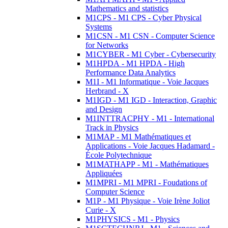
Mathematics and statistics
M1CPS - M1 CPS - Cyber Physical
Systems
M1CSN - M1 CSN - Computer Science
for Networks
M1CYBER - M1 Cyber - Cybersecurity
M1HPDA - M1 HPDA - High
Performance Data Analytics
M1I - M1 Informatique - Voie Jacques
Herbrand - X
M1IGD - M1 IGD - Interaction, Graphic
and Design
M1INTTRACPHY - M1 - International
Track in Physics
M1MAP - M1 Mathématiques et
Applications - Voie Jacques Hadamard -
École Polytechnique
M1MATHAPP - M1 - Mathématiques
Appliquées
M1MPRI - M1 MPRI - Foudations of
Computer Science
M1P - M1 Physique - Voie Irène Joliot
Curie - X
M1PHYSICS - M1 - Physics