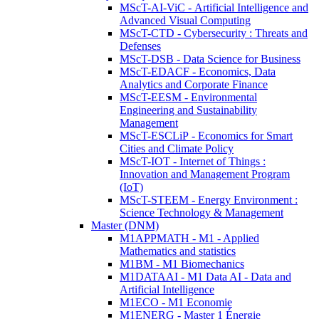
MScT-AI-ViC - Artificial Intelligence and
Advanced Visual Computing
MScT-CTD - Cybersecurity : Threats and
Defenses
MScT-DSB - Data Science for Business
MScT-EDACF - Economics, Data
Analytics and Corporate Finance
MScT-EESM - Environmental
Engineering and Sustainability
Management
MScT-ESCLiP - Economics for Smart
Cities and Climate Policy
MScT-IOT - Internet of Things :
Innovation and Management Program
(IoT)
MScT-STEEM - Energy Environment :
Science Technology & Management
Master (DNM)
M1APPMATH - M1 - Applied
Mathematics and statistics
M1BM - M1 Biomechanics
M1DATAAI - M1 Data AI - Data and
Artificial Intelligence
M1ECO - M1 Economie
M1ENERG - Master 1 Énergie