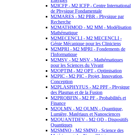
Energies
M2ICFP - M2 ICFP - Centre International
de Physique Fondamentale
M2MARES - M2 PBR - Physique par
Recherche
M2MATHMOD - M2 MM - Modélisation
Mathématique
M2MECENCLI - M2 MECENCLI -
Génie Mécanique pour les Cliniciens
M2MPRI - M2 MPRI - Fondements de
l'Informatique
M2MSV - M2 MSV - Mathématiques
pour les Sciences du Vivant
M2OPTIM - M2 OPT - Optimisation
M2PIC - M2 PIC - Projet, Innovation,
Conception
M2PLASPHYFUS - M2 PPF - Physique
des Plasmas et de la Fusion
M2PROBFIN - M2 PF - Probabilités et
Finance
M2QLMN - M2 QLMN - Quantique,
Lumière, Matériaux et Nanosciences
M2QUANTDEV - M2 QD - Dispositifs
Quantiques
M2SMNO - M2 SMNO - Science des