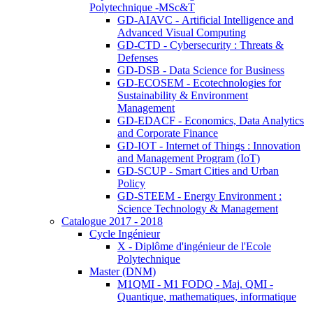
Polytechnique -MSc&T
GD-AIAVC - Artificial Intelligence and
Advanced Visual Computing
GD-CTD - Cybersecurity : Threats &
Defenses
GD-DSB - Data Science for Business
GD-ECOSEM - Ecotechnologies for
Sustainability & Environment
Management
GD-EDACF - Economics, Data Analytics
and Corporate Finance
GD-IOT - Internet of Things : Innovation
and Management Program (IoT)
GD-SCUP - Smart Cities and Urban
Policy
GD-STEEM - Energy Environment :
Science Technology & Management
Catalogue 2017 - 2018
Cycle Ingénieur
X - Diplôme d'ingénieur de l'Ecole
Polytechnique
Master (DNM)
M1QMI - M1 FODQ - Maj. QMI -
Quantique, mathematiques, informatique