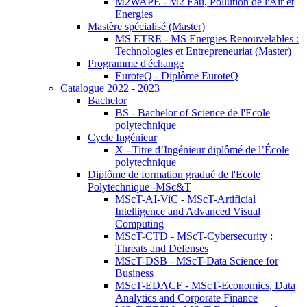
M2WAPE - M2 Eau, Pollution de l'Air et
Energies
Mastère spécialisé (Master)
MS ETRE - MS Energies Renouvelables :
Technologies et Entrepreneuriat (Master)
Programme d'échange
EuroteQ - Diplôme EuroteQ
Catalogue 2022 - 2023
Bachelor
BS - Bachelor of Science de l'Ecole
polytechnique
Cycle Ingénieur
X - Titre d’Ingénieur diplômé de l’École
polytechnique
Diplôme de formation gradué de l'Ecole
Polytechnique -MSc&T
MScT-AI-ViC - MScT-Artificial
Intelligence and Advanced Visual
Computing
MScT-CTD - MScT-Cybersecurity :
Threats and Defenses
MScT-DSB - MScT-Data Science for
Business
MScT-EDACF - MScT-Economics, Data
Analytics and Corporate Finance