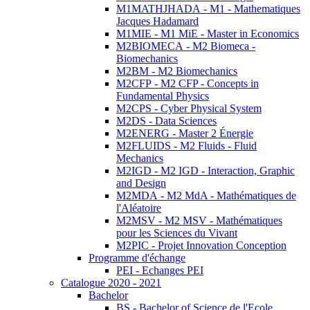
M1MATHJHADA - M1 - Mathematiques
Jacques Hadamard
M1MIE - M1 MiE - Master in Economics
M2BIOMECA - M2 Biomeca -
Biomechanics
M2BM - M2 Biomechanics
M2CFP - M2 CFP - Concepts in
Fundamental Physics
M2CPS - Cyber Physical System
M2DS - Data Sciences
M2ENERG - Master 2 Énergie
M2FLUIDS - M2 Fluids - Fluid
Mechanics
M2IGD - M2 IGD - Interaction, Graphic
and Design
M2MDA - M2 MdA - Mathématiques de
l'Aléatoire
M2MSV - M2 MSV - Mathématiques
pour les Sciences du Vivant
M2PIC - Projet Innovation Conception
Programme d'échange
PEI - Echanges PEI
Catalogue 2020 - 2021
Bachelor
BS - Bachelor of Science de l'Ecole