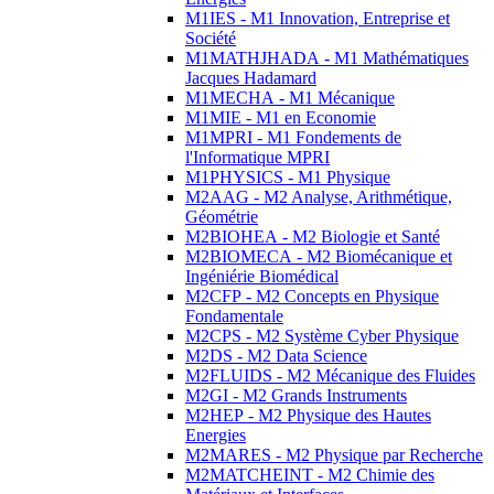
M1IES - M1 Innovation, Entreprise et
Société
M1MATHJHADA - M1 Mathématiques
Jacques Hadamard
M1MECHA - M1 Mécanique
M1MIE - M1 en Economie
M1MPRI - M1 Fondements de
l'Informatique MPRI
M1PHYSICS - M1 Physique
M2AAG - M2 Analyse, Arithmétique,
Géométrie
M2BIOHEA - M2 Biologie et Santé
M2BIOMECA - M2 Biomécanique et
Ingéniérie Biomédical
M2CFP - M2 Concepts en Physique
Fondamentale
M2CPS - M2 Système Cyber Physique
M2DS - M2 Data Science
M2FLUIDS - M2 Mécanique des Fluides
M2GI - M2 Grands Instruments
M2HEP - M2 Physique des Hautes
Energies
M2MARES - M2 Physique par Recherche
M2MATCHEINT - M2 Chimie des