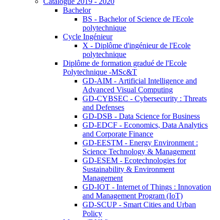
Catalogue 2019 - 2020
Bachelor
BS - Bachelor of Science de l'Ecole
polytechnique
Cycle Ingénieur
X - Diplôme d'ingénieur de l'Ecole
polytechnique
Diplôme de formation gradué de l'Ecole
Polytechnique -MSc&T
GD-AIM - Artificial Intelligence and
Advanced Visual Computing
GD-CYBSEC - Cybersecurity : Threats
and Defenses
GD-DSB - Data Science for Business
GD-EDCF - Economics, Data Analytics
and Corporate Finance
GD-EESTM - Energy Environment :
Science Technology & Management
GD-ESEM - Ecotechnologies for
Sustainability & Environment
Management
GD-IOT - Internet of Things : Innovation
and Management Program (IoT)
GD-SCUP - Smart Cities and Urban
Policy