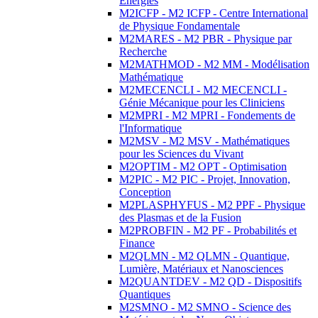
Energies
M2ICFP - M2 ICFP - Centre International
de Physique Fondamentale
M2MARES - M2 PBR - Physique par
Recherche
M2MATHMOD - M2 MM - Modélisation
Mathématique
M2MECENCLI - M2 MECENCLI -
Génie Mécanique pour les Cliniciens
M2MPRI - M2 MPRI - Fondements de
l'Informatique
M2MSV - M2 MSV - Mathématiques
pour les Sciences du Vivant
M2OPTIM - M2 OPT - Optimisation
M2PIC - M2 PIC - Projet, Innovation,
Conception
M2PLASPHYFUS - M2 PPF - Physique
des Plasmas et de la Fusion
M2PROBFIN - M2 PF - Probabilités et
Finance
M2QLMN - M2 QLMN - Quantique,
Lumière, Matériaux et Nanosciences
M2QUANTDEV - M2 QD - Dispositifs
Quantiques
M2SMNO - M2 SMNO - Science des