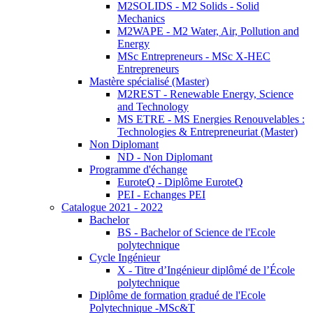
M2SOLIDS - M2 Solids - Solid
Mechanics
M2WAPE - M2 Water, Air, Pollution and
Energy
MSc Entrepreneurs - MSc X-HEC
Entrepreneurs
Mastère spécialisé (Master)
M2REST - Renewable Energy, Science
and Technology
MS ETRE - MS Energies Renouvelables :
Technologies & Entrepreneuriat (Master)
Non Diplomant
ND - Non Diplomant
Programme d'échange
EuroteQ - Diplôme EuroteQ
PEI - Echanges PEI
Catalogue 2021 - 2022
Bachelor
BS - Bachelor of Science de l'Ecole
polytechnique
Cycle Ingénieur
X - Titre d’Ingénieur diplômé de l’École
polytechnique
Diplôme de formation gradué de l'Ecole
Polytechnique -MSc&T