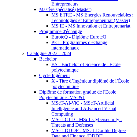
Entrepreneurs
Mastère spécialisé (Master)
MS ETRE - MS Energies Renouvelables :
Technologies et Entrepreneuriat (Master)
MS IE - MS Innovation et Entreprenariat
Programme d'échange
EuroteQ - Diplôme EuroteQ
PEI - Programmes d'échange
internationaux
Catalogue 2023 - 2024
Bachelor
BS - Bachelor of Science de l'Ecole
polytechnique
Cycle Ingénieur
X - Titre d’Ingénieur diplômé de l’École
polytechnique
Diplôme de formation gradué de l'Ecole
Polytechnique -MSc&T
MScT-AI-ViC - MScT-Artificial
Intelligence and Advanced Visual
Computing
MScT-CTD - MScT-Cybersecurity :
Threats and Defenses
MScT-DDDF - MScT-Double Degree
Data and Finance (DDDF)