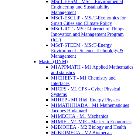
MScT-EESM - MScT-Environmental
Engineering and Sustainability
Management
MScT-ESCLiP - MScT-Economics for
Smart Cities and Climate Policy
MScT-IOT - MScT-Internet of Things :
Innovation and Management Program
(IoT)
MScT-STEEM - MScT-Energy
Environment : Science Technology &
Management
Master (DNM)
M1APPMATH - M1 Applied Mathematics
and statistics
M1CHEINT - M1 Chemistry and
Interfaces
M1CPS - M1 CPS - Cyber Physical
Systems
M1HEP - M1 High Energy Physics
M1MATHJHADA - M1 Mathematiques
Jacques Hadamard
M1MECHA - M1 Mechanics
M1MIE - M1 MIE - Master in Economics
M2BIOHEA - M2 Biology and Health
M2BIOMECA - M2 Biomeca -