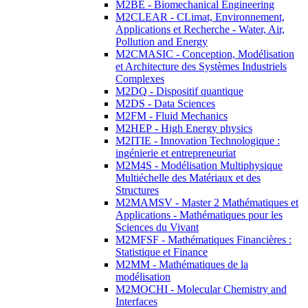
M2BE - Biomechanical Engineering
M2CLEAR - CLimat, Environnement,
Applications et Recherche - Water, Air,
Pollution and Energy
M2CMASIC - Conception, Modélisation
et Architecture des Systèmes Industriels
Complexes
M2DQ - Dispositif quantique
M2DS - Data Sciences
M2FM - Fluid Mechanics
M2HEP - High Energy physics
M2ITIE - Innovation Technologique :
ingénierie et entrepreneuriat
M2M4S - Modélisation Multiphysique
Multiéchelle des Matériaux et des
Structures
M2MAMSV - Master 2 Mathématiques et
Applications - Mathématiques pour les
Sciences du Vivant
M2MFSF - Mathématiques Financières :
Statistique et Finance
M2MM - Mathématiques de la
modélisation
M2MOCHI - Molecular Chemistry and
Interfaces