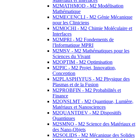
Matériaux et Interfaces
M2MATHMOD - M2 Modélisation
Mathématique
M2MECENCLI - M2 Génie Mécanique
pour les Cliniciens
M2MOCHI - M2 Chimie Moléculaire et
Interfaces
M2MPRI - M2 Fondements de
l'Informatique MPRI
M2MSV - M2 Mathématiques pour les
Sciences du Vivant
M2OPTIM - M2 Optimisation
M2PIC - M2 Projet, Innovation,
Conception
M2PLASPHYFUS - M2 Physique des
Plasmas et de la Fusion
M2PROBFIN - M2 Probabilités et
Finance
M2QNSLMT - M2 Quantique, Lumière,
Matériaux et Nanosciences
M2QUANTDEV - M2 Dispositifs
Quantiques
M2SMNO - M2 Science des Matériaux et
des Nano-Objets
M2SOLIDS - M2 Mécanique des Solides