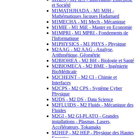
et Société
M1MATHJHADA - M1 MJH -
Mathématiques Jacques Hadamard
M1MECHA - M1 Mech - Mécanique
M1MIE - M1 MiE - Master en Economie
M1MPRI - M1 MPRI - Fondements de
l'Informatique
M1PHYSICS - M1 PHYS - Physique
M2AAG - M2 AAG - Analyse,
Arithmétique, Géométrie
M2BIOHEA - M2 BH - Biologie et Santé
M2BIOMECA - M2 BME - Ingénierie
BioMédicale
M2CHEINT - M2 CI - Chimie et
Interfaces
M2CPS - M2 CPS - Système Cyber
Physique
M2DS - M2 DS - Data Science
M2FLUIDS - M2 Fluids - Mécanique des
Fluides
M2GI - M2 GI-PLATO - Grandes
installations - Plasmas, Lasers,
Accélérateurs, Tokamaks
M2HEP - M2 HEP - Physique des Hautes