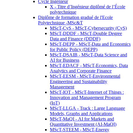
Cycle Ingénieur
X - Titre d’Ingénieur diplômé de l’École
polytechnique
Diplôme de formation gradué de l'Ecole
Polytechnique -MSc&T
MScT-CyS - MScT-Cybersecurity (CyS)
MScT-DDDF - MScT-Double Degree
Data and Finance (DDDF)
MScT-DEPP - MScT-Data and Economics
for Public Policy (DEPP)
MScT-DSAIB - MScT-Data Science and
AI for Business
MScT-EDACF - MScT-Economics, Data
Analytics and Corporate Finance
MScT-EESM - MScT-Environmental
Engineering and Sustainability
Management
MScT-IOT - MScT-Internet of Things :
Innovation and Management Program
(IoT)
MScT-LLGA - Track : Large Language
Models, Graphs and Applications
MScT-MaQI - AI for Markets and
Quantitative Investment (AI-MaQI)
MScT-STEEM - MScT-Energy