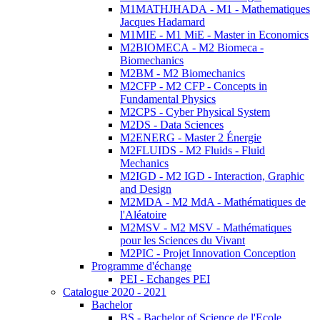
M1MATHJHADA - M1 - Mathematiques
Jacques Hadamard
M1MIE - M1 MiE - Master in Economics
M2BIOMECA - M2 Biomeca -
Biomechanics
M2BM - M2 Biomechanics
M2CFP - M2 CFP - Concepts in
Fundamental Physics
M2CPS - Cyber Physical System
M2DS - Data Sciences
M2ENERG - Master 2 Énergie
M2FLUIDS - M2 Fluids - Fluid
Mechanics
M2IGD - M2 IGD - Interaction, Graphic
and Design
M2MDA - M2 MdA - Mathématiques de
l'Aléatoire
M2MSV - M2 MSV - Mathématiques
pour les Sciences du Vivant
M2PIC - Projet Innovation Conception
Programme d'échange
PEI - Echanges PEI
Catalogue 2020 - 2021
Bachelor
BS - Bachelor of Science de l'Ecole