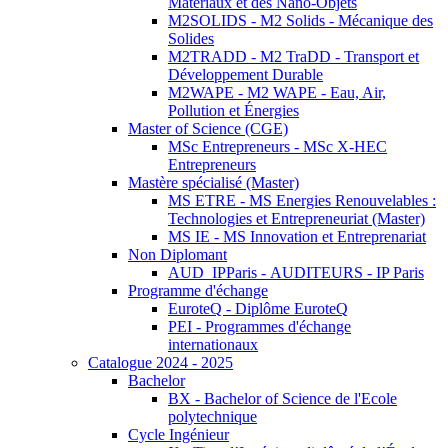
Matériaux et des Nano-Objets
M2SOLIDS - M2 Solids - Mécanique des
Solides
M2TRADD - M2 TraDD - Transport et
Développement Durable
M2WAPE - M2 WAPE - Eau, Air,
Pollution et Énergies
Master of Science (CGE)
MSc Entrepreneurs - MSc X-HEC
Entrepreneurs
Mastère spécialisé (Master)
MS ETRE - MS Energies Renouvelables :
Technologies et Entrepreneuriat (Master)
MS IE - MS Innovation et Entreprenariat
Non Diplomant
AUD_IPParis - AUDITEURS - IP Paris
Programme d'échange
EuroteQ - Diplôme EuroteQ
PEI - Programmes d'échange
internationaux
Catalogue 2024 - 2025
Bachelor
BX - Bachelor of Science de l'Ecole
polytechnique
Cycle Ingénieur