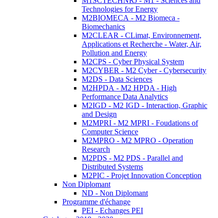
M1SCTECHNRJ - M1 - Sciences and
Technologies for Energy
M2BIOMECA - M2 Biomeca -
Biomechanics
M2CLEAR - CLimat, Environnement,
Applications et Recherche - Water, Air,
Pollution and Energy
M2CPS - Cyber Physical System
M2CYBER - M2 Cyber - Cybersecurity
M2DS - Data Sciences
M2HPDA - M2 HPDA - High
Performance Data Analytics
M2IGD - M2 IGD - Interaction, Graphic
and Design
M2MPRI - M2 MPRI - Foudations of
Computer Science
M2MPRO - M2 MPRO - Operation
Research
M2PDS - M2 PDS - Parallel and
Distributed Systems
M2PIC - Projet Innovation Conception
Non Diplomant
ND - Non Diplomant
Programme d'échange
PEI - Echanges PEI