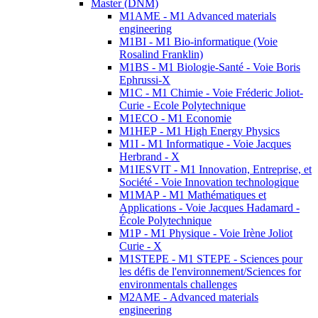
Master (DNM)
M1AME - M1 Advanced materials
engineering
M1BI - M1 Bio-informatique (Voie
Rosalind Franklin)
M1BS - M1 Biologie-Santé - Voie Boris
Ephrussi-X
M1C - M1 Chimie - Voie Fréderic Joliot-
Curie - Ecole Polytechnique
M1ECO - M1 Economie
M1HEP - M1 High Energy Physics
M1I - M1 Informatique - Voie Jacques
Herbrand - X
M1IESVIT - M1 Innovation, Entreprise, et
Société - Voie Innovation technologique
M1MAP - M1 Mathématiques et
Applications - Voie Jacques Hadamard -
École Polytechnique
M1P - M1 Physique - Voie Irène Joliot
Curie - X
M1STEPE - M1 STEPE - Sciences pour
les défis de l'environnement/Sciences for
environmentals challenges
M2AME - Advanced materials
engineering