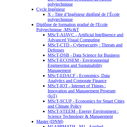
polytechnique
Cycle Ingénieur
X - Titre d’Ingénieur diplômé de l’École
polytechnique
Diplôme de formation gradué de l'Ecole
Polytechnique -MSc&T
MScT-AIAVC - Artificial Intelligence and
Advanced Visual Computing
MScT-CTD - Cybersecurity : Threats and
Defenses
MScT-DSB - Data Science for Business
MScT-ECOSEM - Environmental
Engineering and Sustainability
Management
MScT-EDACF - Economics, Data
Analytics and Corporate Finance
MScT-IOT - Internet of Things :
Innovation and Management Program
(IoT)
MScT-SCUP - Economics for Smart Cities
and Climate Policy
MScT-STEEM - Energy Environment :
Science Technology & Management
Master (DNM)
M1APPMATH - M1 - Applied