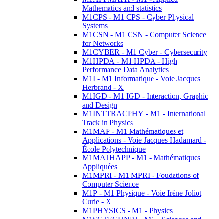
Mathematics and statistics
M1CPS - M1 CPS - Cyber Physical
Systems
M1CSN - M1 CSN - Computer Science
for Networks
M1CYBER - M1 Cyber - Cybersecurity
M1HPDA - M1 HPDA - High
Performance Data Analytics
M1I - M1 Informatique - Voie Jacques
Herbrand - X
M1IGD - M1 IGD - Interaction, Graphic
and Design
M1INTTRACPHY - M1 - International
Track in Physics
M1MAP - M1 Mathématiques et
Applications - Voie Jacques Hadamard -
École Polytechnique
M1MATHAPP - M1 - Mathématiques
Appliquées
M1MPRI - M1 MPRI - Foudations of
Computer Science
M1P - M1 Physique - Voie Irène Joliot
Curie - X
M1PHYSICS - M1 - Physics