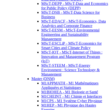
MScT-DEPP - MScT-Data and Economics
for Public Policy (DEPP)
MScT-DSB - MScT-Data Science for
Business
MScT-EDACF - MScT-Economics, Data
Analytics and Corporate Finance
MScT-EESM - MScT-Environmental
Engineering and Sustainability
Management
MScT-ESCLiP - MScT-Economics for
Smart Cities and Climate Policy
MScT-IOT - MScT-Internet of Things :
Innovation and Management Program
(IoT)
MScT-STEEM - MScT-Energy
Environment : Science Technology &
Management
Master (DNM)
M1APPMATH - M1 Mathématiques
Appliquées et Statistiques
M1BIOHEA - M1 Biologie et Santé
M1CHEINT - M1 Chimie et Interfaces
M1CPS - M1 Système Cyber Physique
M1HEP - M1 Physique des Hautes
Energies