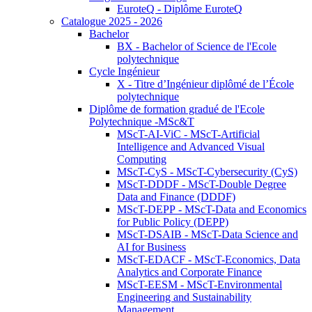
EuroteQ - Diplôme EuroteQ
Catalogue 2025 - 2026
Bachelor
BX - Bachelor of Science de l'Ecole
polytechnique
Cycle Ingénieur
X - Titre d’Ingénieur diplômé de l’École
polytechnique
Diplôme de formation gradué de l'Ecole
Polytechnique -MSc&T
MScT-AI-ViC - MScT-Artificial
Intelligence and Advanced Visual
Computing
MScT-CyS - MScT-Cybersecurity (CyS)
MScT-DDDF - MScT-Double Degree
Data and Finance (DDDF)
MScT-DEPP - MScT-Data and Economics
for Public Policy (DEPP)
MScT-DSAIB - MScT-Data Science and
AI for Business
MScT-EDACF - MScT-Economics, Data
Analytics and Corporate Finance
MScT-EESM - MScT-Environmental
Engineering and Sustainability
Management