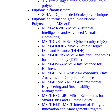
X - Titre d’Ingénieur diplômé de l’École
polytechnique
Diplôme d'établissement
X-4A - Diplôme de l'Ecole polytechnique
Diplôme de formation gradué de l'Ecole
Polytechnique -MSc&T
MScT-AI-ViC - MScT-Artificial
Intelligence and Advanced Visual
Computing
MScT-CyS - MScT-Cybersecurity (CyS)
MScT-DDDF - MScT-Double Degree
Data and Finance (DDDF)
MScT-DEPP - MScT-Data and Economics
for Public Policy (DEPP)
MScT-DSB - MScT-Data Science for
Business
MScT-EDACF - MScT-Economics, Data
Analytics and Corporate Finance
MScT-EESM - MScT-Environmental
Engineering and Sustainability
Management
MScT-ESCLiP - MScT-Economics for
Smart Cities and Climate Policy
MScT-IOT - MScT-Internet of Things :
Innovation and Management Program