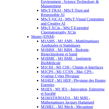
Environment : Science Technology &
Management
MScT-TRAI - MScT-Trust and
Responsible AI
MScT-ViCAI - MScT-Visual Computing
and Creative AI
MScT-XCin - MScT-Extended
Cinematography XCin
Master (DNM)
M1AMS - M1 AMS - Mathématiques
Appliquées et Statistiques
M1BBH - M1 BBH - Biologie,
Biotechnologie et Santé
M1BME - M1 BME - Ingénierie
BioMédicale
M1CHI - M1 CHI - Chimie et Interfaces
M1CPS - M1 CCSN - Maj. CPS -
Système Cyber Physique
M1HEP - M1 HEP - Physique des Hautes
Energies
M1IES - M1 IES - Innovation, Entreprise
et Société
M1MATHJHADA - M1 MJH -
Mathematiques Jacques Hadamard
M1MEC - M1 Mech - Mecanique