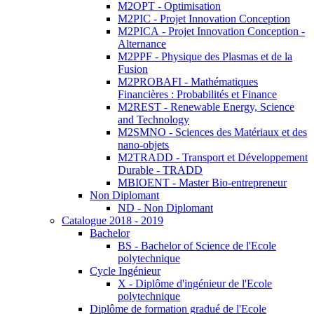
M2OPT - Optimisation
M2PIC - Projet Innovation Conception
M2PICA - Projet Innovation Conception -
Alternance
M2PPF - Physique des Plasmas et de la
Fusion
M2PROBAFI - Mathématiques
Financières : Probabilités et Finance
M2REST - Renewable Energy, Science
and Technology
M2SMNO - Sciences des Matériaux et des
nano-objets
M2TRADD - Transport et Développement
Durable - TRADD
MBIOENT - Master Bio-entrepreneur
Non Diplomant
ND - Non Diplomant
Catalogue 2018 - 2019
Bachelor
BS - Bachelor of Science de l'Ecole
polytechnique
Cycle Ingénieur
X - Diplôme d'ingénieur de l'Ecole
polytechnique
Diplôme de formation gradué de l'Ecole