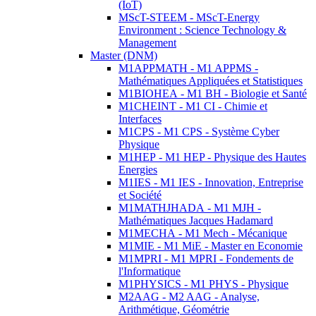
(IoT)
MScT-STEEM - MScT-Energy
Environment : Science Technology &
Management
Master (DNM)
M1APPMATH - M1 APPMS -
Mathématiques Appliquées et Statistiques
M1BIOHEA - M1 BH - Biologie et Santé
M1CHEINT - M1 CI - Chimie et
Interfaces
M1CPS - M1 CPS - Système Cyber
Physique
M1HEP - M1 HEP - Physique des Hautes
Energies
M1IES - M1 IES - Innovation, Entreprise
et Société
M1MATHJHADA - M1 MJH -
Mathématiques Jacques Hadamard
M1MECHA - M1 Mech - Mécanique
M1MIE - M1 MiE - Master en Economie
M1MPRI - M1 MPRI - Fondements de
l'Informatique
M1PHYSICS - M1 PHYS - Physique
M2AAG - M2 AAG - Analyse,
Arithmétique, Géométrie