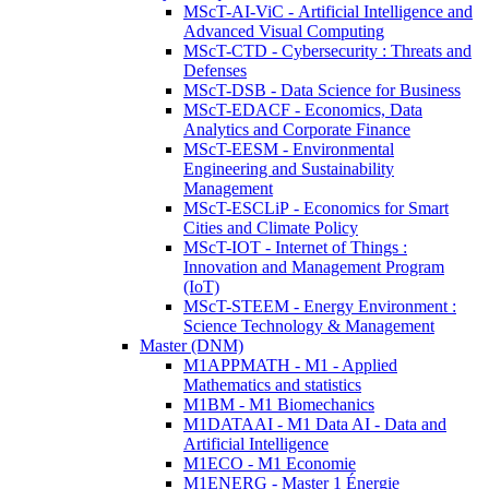
MScT-AI-ViC - Artificial Intelligence and
Advanced Visual Computing
MScT-CTD - Cybersecurity : Threats and
Defenses
MScT-DSB - Data Science for Business
MScT-EDACF - Economics, Data
Analytics and Corporate Finance
MScT-EESM - Environmental
Engineering and Sustainability
Management
MScT-ESCLiP - Economics for Smart
Cities and Climate Policy
MScT-IOT - Internet of Things :
Innovation and Management Program
(IoT)
MScT-STEEM - Energy Environment :
Science Technology & Management
Master (DNM)
M1APPMATH - M1 - Applied
Mathematics and statistics
M1BM - M1 Biomechanics
M1DATAAI - M1 Data AI - Data and
Artificial Intelligence
M1ECO - M1 Economie
M1ENERG - Master 1 Énergie