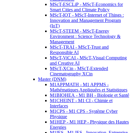
MScT-ESCLiP - MScT-Economics for
Smart Cities and Climate Policy
MScT-IOT - MScT-Internet of Things :
Innovation and Management Program
(IoT)
MScT-STEEM - MScT-Energy
Environment : Science Technology &
Management
MScT-TRAI - MScT-Trust and
Responsible AI
MScT-ViCAI - MScT-Visual Computing
and Creative AI
MScT-XCin - MScT-Extended
Cinematography XCin
Master (DNM)
M1APPMATH - M1 APPMS -
Mathématiques Appliquées et Statistiques
M1BIOHEA - M1 BH - Biologie et Santé
M1CHEINT - M1 CI - Chimie et
Interfaces
M1CPS - M1 CPS - Système Cyber
Physique
M1HEP - M1 HEP - Physique des Hautes
Energies
M1IES - M1 IES - Innovation, Entreprise