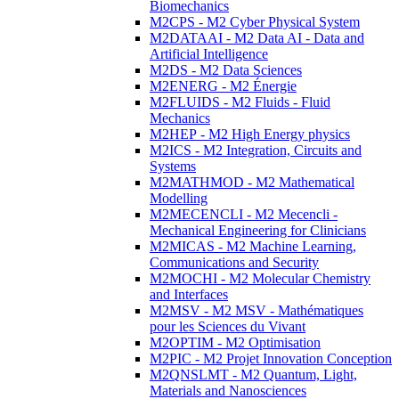
Biomechanics
M2CPS - M2 Cyber Physical System
M2DATAAI - M2 Data AI - Data and
Artificial Intelligence
M2DS - M2 Data Sciences
M2ENERG - M2 Énergie
M2FLUIDS - M2 Fluids - Fluid
Mechanics
M2HEP - M2 High Energy physics
M2ICS - M2 Integration, Circuits and
Systems
M2MATHMOD - M2 Mathematical
Modelling
M2MECENCLI - M2 Mecencli -
Mechanical Engineering for Clinicians
M2MICAS - M2 Machine Learning,
Communications and Security
M2MOCHI - M2 Molecular Chemistry
and Interfaces
M2MSV - M2 MSV - Mathématiques
pour les Sciences du Vivant
M2OPTIM - M2 Optimisation
M2PIC - M2 Projet Innovation Conception
M2QNSLMT - M2 Quantum, Light,
Materials and Nanosciences