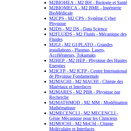
M2BIOHEA - M2 BH - Biologie et Santé
M2BIOMECA - M2 BME - Ingénierie
BioMédicale
M2CPS - M2 CPS - Système Cyber
Physique
M2DS - M2 DS - Data Science
M2FLUIDS - M2 Fluids - Mécanique des
Fluides
M2GI - M2 GI-PLATO - Grandes
installations - Plasmas, Lasers,
Accélérateurs, Tokamaks
M2HEP - M2 HEP - Physique des Hautes
Energies
M2ICFP - M2 ICFP - Centre International
de Physique Fondamentale
M2MACHI - M2 MACHI - Chimie des
Matériaux et Interfaces
M2MARES - M2 PBR - Physique par
Recherche
M2MATHMOD - M2 MM - Modélisation
Mathématique
M2MECENCLI - M2 MECENCLI -
Génie Mécanique pour les Cliniciens
M2MOCHI - M2 MoChI - Chimie
Moléculaire et Interfaces