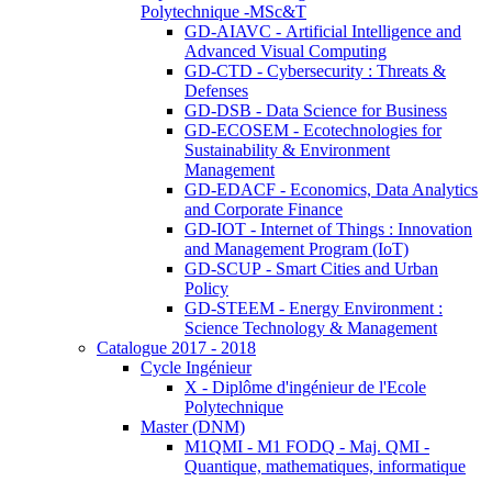
Polytechnique -MSc&T
GD-AIAVC - Artificial Intelligence and
Advanced Visual Computing
GD-CTD - Cybersecurity : Threats &
Defenses
GD-DSB - Data Science for Business
GD-ECOSEM - Ecotechnologies for
Sustainability & Environment
Management
GD-EDACF - Economics, Data Analytics
and Corporate Finance
GD-IOT - Internet of Things : Innovation
and Management Program (IoT)
GD-SCUP - Smart Cities and Urban
Policy
GD-STEEM - Energy Environment :
Science Technology & Management
Catalogue 2017 - 2018
Cycle Ingénieur
X - Diplôme d'ingénieur de l'Ecole
Polytechnique
Master (DNM)
M1QMI - M1 FODQ - Maj. QMI -
Quantique, mathematiques, informatique