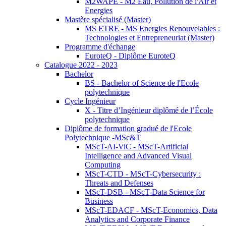
M2WAPE - M2 Eau, Pollution de l'Air et
Energies
Mastère spécialisé (Master)
MS ETRE - MS Energies Renouvelables :
Technologies et Entrepreneuriat (Master)
Programme d'échange
EuroteQ - Diplôme EuroteQ
Catalogue 2022 - 2023
Bachelor
BS - Bachelor of Science de l'Ecole
polytechnique
Cycle Ingénieur
X - Titre d’Ingénieur diplômé de l’École
polytechnique
Diplôme de formation gradué de l'Ecole
Polytechnique -MSc&T
MScT-AI-ViC - MScT-Artificial
Intelligence and Advanced Visual
Computing
MScT-CTD - MScT-Cybersecurity :
Threats and Defenses
MScT-DSB - MScT-Data Science for
Business
MScT-EDACF - MScT-Economics, Data
Analytics and Corporate Finance