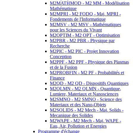
M2MATHMOD - M2 MM - Modélisation
Mathématique
M2MPRI - M2 FODQ - Maj. MPRI -
Fondements de l'Informatique
M2MSV - M2 MSV - Mathématiques
pour les Sciences du Vivant
M2OPTIM - M2 OPT - Optimisation
M2PBR - M2 PBR - Physique par
Recherche
M2PIC - M2 PIC - Projet Innovation
Conception
M2PPF - M2 PPF - Physique des Plasmas
et de la Fusion
M2PROBFIN - M2 PF - Probabilités et
Finance
M2QD - M2 QD - Dispositifs Quantiques
M2QLMN - M2 QLMN - Quantique,
Lumiere, Materiaux et Nanosciences
M2SMNO - M2 SMNO - Science des
Materiaux et des Nano-Objets
M2SOLIDS - M2 Mech - Maj. Solids -
Mecanique des Solides
M2WAPE - M2 Mech - Maj. WAPE -
Eau, Air, Pollution et Energies
Programme d'échange