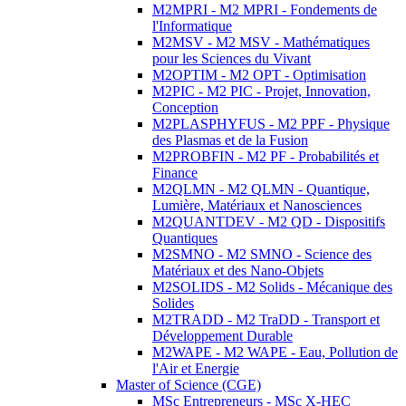
M2MPRI - M2 MPRI - Fondements de
l'Informatique
M2MSV - M2 MSV - Mathématiques
pour les Sciences du Vivant
M2OPTIM - M2 OPT - Optimisation
M2PIC - M2 PIC - Projet, Innovation,
Conception
M2PLASPHYFUS - M2 PPF - Physique
des Plasmas et de la Fusion
M2PROBFIN - M2 PF - Probabilités et
Finance
M2QLMN - M2 QLMN - Quantique,
Lumière, Matériaux et Nanosciences
M2QUANTDEV - M2 QD - Dispositifs
Quantiques
M2SMNO - M2 SMNO - Science des
Matériaux et des Nano-Objets
M2SOLIDS - M2 Solids - Mécanique des
Solides
M2TRADD - M2 TraDD - Transport et
Développement Durable
M2WAPE - M2 WAPE - Eau, Pollution de
l'Air et Energie
Master of Science (CGE)
MSc Entrepreneurs - MSc X-HEC