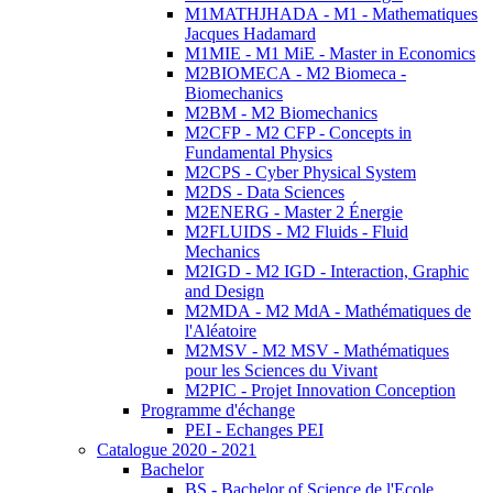
M1MATHJHADA - M1 - Mathematiques
Jacques Hadamard
M1MIE - M1 MiE - Master in Economics
M2BIOMECA - M2 Biomeca -
Biomechanics
M2BM - M2 Biomechanics
M2CFP - M2 CFP - Concepts in
Fundamental Physics
M2CPS - Cyber Physical System
M2DS - Data Sciences
M2ENERG - Master 2 Énergie
M2FLUIDS - M2 Fluids - Fluid
Mechanics
M2IGD - M2 IGD - Interaction, Graphic
and Design
M2MDA - M2 MdA - Mathématiques de
l'Aléatoire
M2MSV - M2 MSV - Mathématiques
pour les Sciences du Vivant
M2PIC - Projet Innovation Conception
Programme d'échange
PEI - Echanges PEI
Catalogue 2020 - 2021
Bachelor
BS - Bachelor of Science de l'Ecole