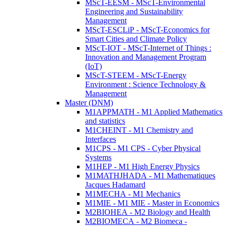
MScT-EESM - MScT-Environmental
Engineering and Sustainability
Management
MScT-ESCLiP - MScT-Economics for
Smart Cities and Climate Policy
MScT-IOT - MScT-Internet of Things :
Innovation and Management Program
(IoT)
MScT-STEEM - MScT-Energy
Environment : Science Technology &
Management
Master (DNM)
M1APPMATH - M1 Applied Mathematics
and statistics
M1CHEINT - M1 Chemistry and
Interfaces
M1CPS - M1 CPS - Cyber Physical
Systems
M1HEP - M1 High Energy Physics
M1MATHJHADA - M1 Mathematiques
Jacques Hadamard
M1MECHA - M1 Mechanics
M1MIE - M1 MIE - Master in Economics
M2BIOHEA - M2 Biology and Health
M2BIOMECA - M2 Biomeca -