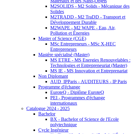
Matériaux et des Nano-Objets
M2SOLIDS - M2 Solids - Mécanique des
Solides
M2TRADD - M2 TraDD - Transport et
Développement Durable
M2WAPE - M2 WAPE - Eau, Air,
Pollution et Énergies
Master of Science (CGE)
MSc Entrepreneurs - MSc X-HEC
Entrepreneurs
Mastère spécialisé (Master)
MS ETRE - MS Energies Renouvelables :
Technologies et Entrepreneuriat (Master)
MS IE - MS Innovation et Entreprenariat
Non Diplomant
AUD_IPParis - AUDITEURS - IP Paris
Programme d'échange
EuroteQ - Diplôme EuroteQ
PEI - Programmes d'échange
internationaux
Catalogue 2024 - 2025
Bachelor
BX - Bachelor of Science de l'Ecole
polytechnique
Cycle Ingénieur