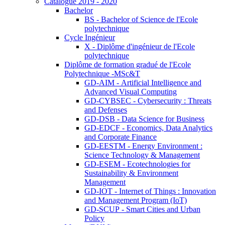
Catalogue 2019 - 2020
Bachelor
BS - Bachelor of Science de l'Ecole
polytechnique
Cycle Ingénieur
X - Diplôme d'ingénieur de l'Ecole
polytechnique
Diplôme de formation gradué de l'Ecole
Polytechnique -MSc&T
GD-AIM - Artificial Intelligence and
Advanced Visual Computing
GD-CYBSEC - Cybersecurity : Threats
and Defenses
GD-DSB - Data Science for Business
GD-EDCF - Economics, Data Analytics
and Corporate Finance
GD-EESTM - Energy Environment :
Science Technology & Management
GD-ESEM - Ecotechnologies for
Sustainability & Environment
Management
GD-IOT - Internet of Things : Innovation
and Management Program (IoT)
GD-SCUP - Smart Cities and Urban
Policy