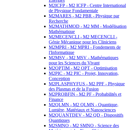
Energies
M2ICFP - M2 ICFP - Centre International
de Physique Fondamentale
M2MARES - M2 PBR - Physique par
Recherche
M2MATHMOD - M2 MM - Modélisation
Mathématique
M2MECENCLI - M2 MECENCLI -
Génie Mécanique pour les Cliniciens
M2MPRI - M2 MPRI - Fondements de
l'Informatique
M2MSV - M2 MSV - Mathématiques
pour les Sciences du Vivant
M2OPTIM - M2 OPT - Optimisation
M2PIC - M2 PIC - Projet, Innovation,
Conception
M2PLASPHYFUS - M2 PPF - Physique
des Plasmas et de la Fusion
M2PROBFIN - M2 PF - Probabilités et
Finance
M2QLMN - M2 QLMN - Quantique,
Lumière, Matériaux et Nanosciences
M2QUANTDEV - M2 QD - Dispositifs
Quantiques
M2SMNO - M2 SMNO - Science des