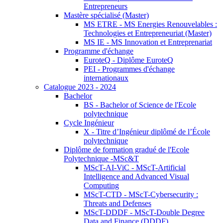
Entrepreneurs
Mastère spécialisé (Master)
MS ETRE - MS Energies Renouvelables :
Technologies et Entrepreneuriat (Master)
MS IE - MS Innovation et Entreprenariat
Programme d'échange
EuroteQ - Diplôme EuroteQ
PEI - Programmes d'échange
internationaux
Catalogue 2023 - 2024
Bachelor
BS - Bachelor of Science de l'Ecole
polytechnique
Cycle Ingénieur
X - Titre d’Ingénieur diplômé de l’École
polytechnique
Diplôme de formation gradué de l'Ecole
Polytechnique -MSc&T
MScT-AI-ViC - MScT-Artificial
Intelligence and Advanced Visual
Computing
MScT-CTD - MScT-Cybersecurity :
Threats and Defenses
MScT-DDDF - MScT-Double Degree
Data and Finance (DDDF)