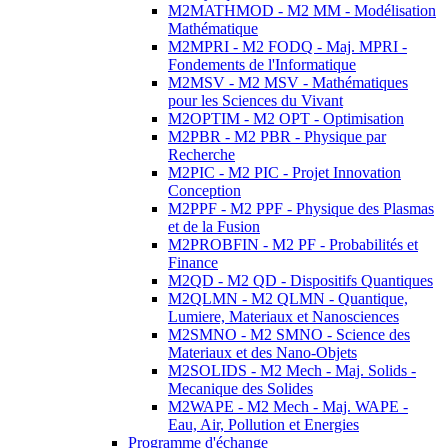
M2MATHMOD - M2 MM - Modélisation
Mathématique
M2MPRI - M2 FODQ - Maj. MPRI -
Fondements de l'Informatique
M2MSV - M2 MSV - Mathématiques
pour les Sciences du Vivant
M2OPTIM - M2 OPT - Optimisation
M2PBR - M2 PBR - Physique par
Recherche
M2PIC - M2 PIC - Projet Innovation
Conception
M2PPF - M2 PPF - Physique des Plasmas
et de la Fusion
M2PROBFIN - M2 PF - Probabilités et
Finance
M2QD - M2 QD - Dispositifs Quantiques
M2QLMN - M2 QLMN - Quantique,
Lumiere, Materiaux et Nanosciences
M2SMNO - M2 SMNO - Science des
Materiaux et des Nano-Objets
M2SOLIDS - M2 Mech - Maj. Solids -
Mecanique des Solides
M2WAPE - M2 Mech - Maj. WAPE -
Eau, Air, Pollution et Energies
Programme d'échange