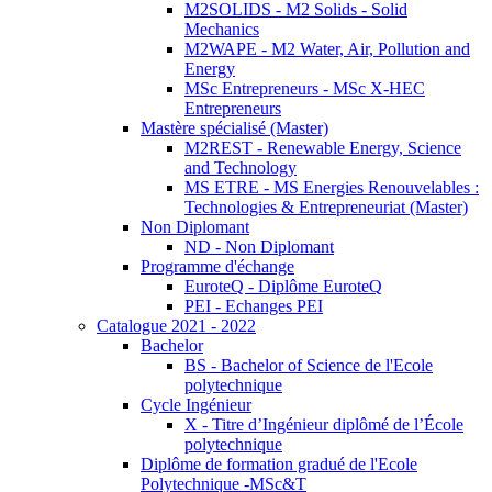
M2SOLIDS - M2 Solids - Solid
Mechanics
M2WAPE - M2 Water, Air, Pollution and
Energy
MSc Entrepreneurs - MSc X-HEC
Entrepreneurs
Mastère spécialisé (Master)
M2REST - Renewable Energy, Science
and Technology
MS ETRE - MS Energies Renouvelables :
Technologies & Entrepreneuriat (Master)
Non Diplomant
ND - Non Diplomant
Programme d'échange
EuroteQ - Diplôme EuroteQ
PEI - Echanges PEI
Catalogue 2021 - 2022
Bachelor
BS - Bachelor of Science de l'Ecole
polytechnique
Cycle Ingénieur
X - Titre d’Ingénieur diplômé de l’École
polytechnique
Diplôme de formation gradué de l'Ecole
Polytechnique -MSc&T