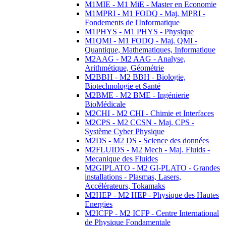
M1MIE - M1 MiE - Master en Economie
M1MPRI - M1 FODQ - Maj. MPRI -
Fondements de l'Informatique
M1PHYS - M1 PHYS - Physique
M1QMI - M1 FODQ - Maj. QMI -
Quantique, Mathematiques, Informatique
M2AAG - M2 AAG - Analyse,
Arithmétique, Géométrie
M2BBH - M2 BBH - Biologie,
Biotechnologie et Santé
M2BME - M2 BME - Ingénierie
BioMédicale
M2CHI - M2 CHI - Chimie et Interfaces
M2CPS - M2 CCSN - Maj. CPS -
Système Cyber Physique
M2DS - M2 DS - Science des données
M2FLUIDS - M2 Mech - Maj. Fluids -
Mecanique des Fluides
M2GIPLATO - M2 GI-PLATO - Grandes
installations - Plasmas, Lasers,
Accélérateurs, Tokamaks
M2HEP - M2 HEP - Physique des Hautes
Energies
M2ICFP - M2 ICFP - Centre International
de Physique Fondamentale