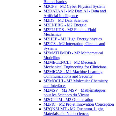
Biomechanics
M2CPS - M2 Cyber Physical System
M2DATAAI - M2 Data AI - Data and
Artificial Intelligence
M2DS - M2 Data Sciences
M2ENERG - M2 Énergie
M2FLUIDS - M2 Fluids - Fluid
Mechanics
M2HEP - M2 High Energy physics
M2ICS - M2 Integration, Circuits and
Systems
M2MATHMOD - M2 Mathematical
Modelling
M2MECENCLI - M2 Mecencli -
Mechanical Engineering for Clinicians
M2MICAS - M2 Machine Learning,
Communications and Security
M2MOCHI - M2 Molecular Chemistry
and Interfaces
M2MSV - M2 MSV - Mathématiques
pour les Sciences du Vivant
M2OPTIM - M2 Optimisation
M2PIC - M2 Projet Innovation Conception
M2QNSLMT - M2 Quantum, Light,
Materials and Nanosciences