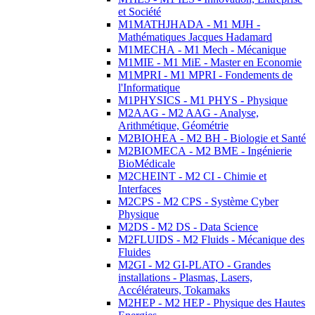
et Société
M1MATHJHADA - M1 MJH -
Mathématiques Jacques Hadamard
M1MECHA - M1 Mech - Mécanique
M1MIE - M1 MiE - Master en Economie
M1MPRI - M1 MPRI - Fondements de
l'Informatique
M1PHYSICS - M1 PHYS - Physique
M2AAG - M2 AAG - Analyse,
Arithmétique, Géométrie
M2BIOHEA - M2 BH - Biologie et Santé
M2BIOMECA - M2 BME - Ingénierie
BioMédicale
M2CHEINT - M2 CI - Chimie et
Interfaces
M2CPS - M2 CPS - Système Cyber
Physique
M2DS - M2 DS - Data Science
M2FLUIDS - M2 Fluids - Mécanique des
Fluides
M2GI - M2 GI-PLATO - Grandes
installations - Plasmas, Lasers,
Accélérateurs, Tokamaks
M2HEP - M2 HEP - Physique des Hautes