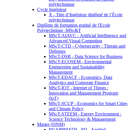
polytechnique
Cycle Ingénieur
X - Titre d’Ingénieur diplômé de l’École
polytechnique
Diplôme de formation gradué de l'Ecole
Polytechnique -MSc&T
MScT-AIAVC - Artificial Intelligence and
Advanced Visual Computing
MScT-CTD - Cybersecurity : Threats and
Defenses
MScT-DSB - Data Science for Business
MScT-ECOSEM - Environmental
Engineering and Sustainability
Management
MScT-EDACF - Economics, Data
Analytics and Corporate Finance
MScT-IOT - Internet of Things :
Innovation and Management Program
(IoT)
MScT-SCUP - Economics for Smart Cities
and Climate Policy
MScT-STEEM - Energy Environment :
Science Technology & Management
Master (DNM)
M1APPMATH - M1 - Applied