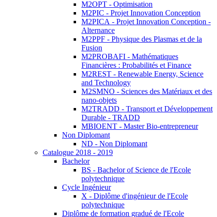
M2OPT - Optimisation
M2PIC - Projet Innovation Conception
M2PICA - Projet Innovation Conception -
Alternance
M2PPF - Physique des Plasmas et de la
Fusion
M2PROBAFI - Mathématiques
Financières : Probabilités et Finance
M2REST - Renewable Energy, Science
and Technology
M2SMNO - Sciences des Matériaux et des
nano-objets
M2TRADD - Transport et Développement
Durable - TRADD
MBIOENT - Master Bio-entrepreneur
Non Diplomant
ND - Non Diplomant
Catalogue 2018 - 2019
Bachelor
BS - Bachelor of Science de l'Ecole
polytechnique
Cycle Ingénieur
X - Diplôme d'ingénieur de l'Ecole
polytechnique
Diplôme de formation gradué de l'Ecole