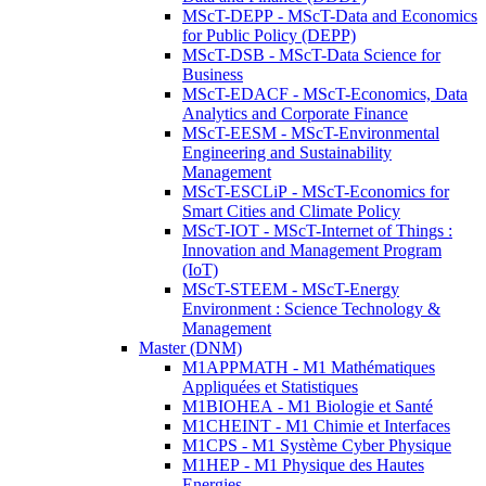
MScT-DEPP - MScT-Data and Economics
for Public Policy (DEPP)
MScT-DSB - MScT-Data Science for
Business
MScT-EDACF - MScT-Economics, Data
Analytics and Corporate Finance
MScT-EESM - MScT-Environmental
Engineering and Sustainability
Management
MScT-ESCLiP - MScT-Economics for
Smart Cities and Climate Policy
MScT-IOT - MScT-Internet of Things :
Innovation and Management Program
(IoT)
MScT-STEEM - MScT-Energy
Environment : Science Technology &
Management
Master (DNM)
M1APPMATH - M1 Mathématiques
Appliquées et Statistiques
M1BIOHEA - M1 Biologie et Santé
M1CHEINT - M1 Chimie et Interfaces
M1CPS - M1 Système Cyber Physique
M1HEP - M1 Physique des Hautes
Energies