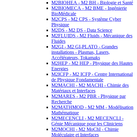
M2BIOHEA - M2 BH - Biologie et Santé
M2BIOMECA - M2 BME - Ingénierie
BioMédicale
M2CPS - M2 CPS - Système Cyber
Physique
M2DS - M2 DS - Data Science
M2FLUIDS - M2 Fluids - Mécanique des
Fluides
M2GI - M2 GI-PLATO - Grandes
installations - Plasmas, Lasers,
Accélérateurs, Tokamaks
M2HEP - M2 HEP - Physique des Hautes
Energies
M2ICFP - M2 ICFP - Centre International
de Physique Fondamentale
M2MACHI - M2 MACHI - Chimie des
Matériaux et Interfaces
M2MARES - M2 PBR - Physique par
Recherche
M2MATHMOD - M2 MM - Modélisation
Mathématique
M2MECENCLI - M2 MECENCLI -
Génie Mécanique pour les Cliniciens
M2MOCHI - M2 MoChI - Chimie
Moléculaire et Interfaces