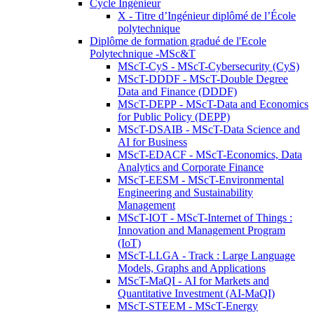
Cycle Ingénieur
X - Titre d’Ingénieur diplômé de l’École
polytechnique
Diplôme de formation gradué de l'Ecole
Polytechnique -MSc&T
MScT-CyS - MScT-Cybersecurity (CyS)
MScT-DDDF - MScT-Double Degree
Data and Finance (DDDF)
MScT-DEPP - MScT-Data and Economics
for Public Policy (DEPP)
MScT-DSAIB - MScT-Data Science and
AI for Business
MScT-EDACF - MScT-Economics, Data
Analytics and Corporate Finance
MScT-EESM - MScT-Environmental
Engineering and Sustainability
Management
MScT-IOT - MScT-Internet of Things :
Innovation and Management Program
(IoT)
MScT-LLGA - Track : Large Language
Models, Graphs and Applications
MScT-MaQI - AI for Markets and
Quantitative Investment (AI-MaQI)
MScT-STEEM - MScT-Energy