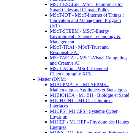
MScT-ESCLiP - MScT-Economics for
Smart Cities and Climate Policy
MScT-IOT - MScT-Internet of Things :
Innovation and Management Program
(IoT)
MScT-STEEM - MScT-Energy
Environment : Science Technology &
Management
MScT-TRAI - MScT-Trust and
Responsible AI
MScT-ViCAI - MScT-Visual Computing
and Creative AI
MScT-XCin - MScT-Extended
Cinematography XCin
Master (DNM)
M1APPMATH - M1 APPMS -
Mathématiques Appliquées et Statistiques
M1BIOHEA - M1 BH - Biologie et Santé
M1CHEINT - M1 CI - Chimie et
Interfaces
M1CPS - M1 CPS - Système Cyber
Physique
M1HEP - M1 HEP - Physique des Hautes
Energies
M1IES - M1 IES - Innovation, Entreprise