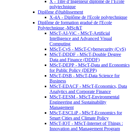
X - Titre d’Ingénieur diplômé de l’École
polytechnique
Diplôme d'établissement
X-4A - Diplôme de l'Ecole polytechnique
Diplôme de formation gradué de l'Ecole
Polytechnique -MSc&T
MScT-AI-ViC - MScT-Artificial
Intelligence and Advanced Visual
Computing
MScT-CyS - MScT-Cybersecurity (CyS)
MScT-DDDF - MScT-Double Degree
Data and Finance (DDDF)
MScT-DEPP - MScT-Data and Economics
for Public Policy (DEPP)
MScT-DSB - MScT-Data Science for
Business
MScT-EDACF - MScT-Economics, Data
Analytics and Corporate Finance
MScT-EESM - MScT-Environmental
Engineering and Sustainability
Management
MScT-ESCLiP - MScT-Economics for
Smart Cities and Climate Policy
MScT-IOT - MScT-Internet of Things :
Innovation and Management Program