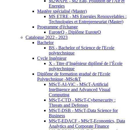
M2WAPE - M2 Eau, Pollution de l'Air et
Energies
Mastère spécialisé (Master)
MS ETRE - MS Energies Renouvelables :
Technologies et Entrepreneuriat (Master)
Programme d'échange
EuroteQ - Diplôme EuroteQ
Catalogue 2022 - 2023
Bachelor
BS - Bachelor of Science de l'Ecole
polytechnique
Cycle Ingénieur
X - Titre d’Ingénieur diplômé de l’École
polytechnique
Diplôme de formation gradué de l'Ecole
Polytechnique -MSc&T
MScT-AI-ViC - MScT-Artificial
Intelligence and Advanced Visual
Computing
MScT-CTD - MScT-Cybersecurity :
Threats and Defenses
MScT-DSB - MScT-Data Science for
Business
MScT-EDACF - MScT-Economics, Data
Analytics and Corporate Finance