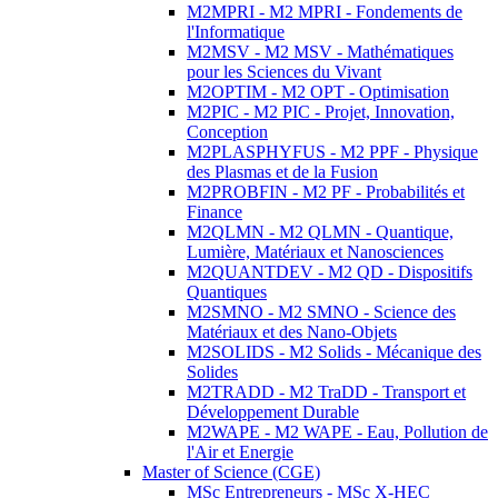
M2MPRI - M2 MPRI - Fondements de
l'Informatique
M2MSV - M2 MSV - Mathématiques
pour les Sciences du Vivant
M2OPTIM - M2 OPT - Optimisation
M2PIC - M2 PIC - Projet, Innovation,
Conception
M2PLASPHYFUS - M2 PPF - Physique
des Plasmas et de la Fusion
M2PROBFIN - M2 PF - Probabilités et
Finance
M2QLMN - M2 QLMN - Quantique,
Lumière, Matériaux et Nanosciences
M2QUANTDEV - M2 QD - Dispositifs
Quantiques
M2SMNO - M2 SMNO - Science des
Matériaux et des Nano-Objets
M2SOLIDS - M2 Solids - Mécanique des
Solides
M2TRADD - M2 TraDD - Transport et
Développement Durable
M2WAPE - M2 WAPE - Eau, Pollution de
l'Air et Energie
Master of Science (CGE)
MSc Entrepreneurs - MSc X-HEC