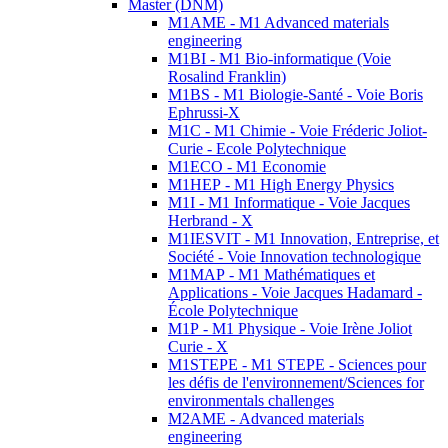
Master (DNM)
M1AME - M1 Advanced materials
engineering
M1BI - M1 Bio-informatique (Voie
Rosalind Franklin)
M1BS - M1 Biologie-Santé - Voie Boris
Ephrussi-X
M1C - M1 Chimie - Voie Fréderic Joliot-
Curie - Ecole Polytechnique
M1ECO - M1 Economie
M1HEP - M1 High Energy Physics
M1I - M1 Informatique - Voie Jacques
Herbrand - X
M1IESVIT - M1 Innovation, Entreprise, et
Société - Voie Innovation technologique
M1MAP - M1 Mathématiques et
Applications - Voie Jacques Hadamard -
École Polytechnique
M1P - M1 Physique - Voie Irène Joliot
Curie - X
M1STEPE - M1 STEPE - Sciences pour
les défis de l'environnement/Sciences for
environmentals challenges
M2AME - Advanced materials
engineering