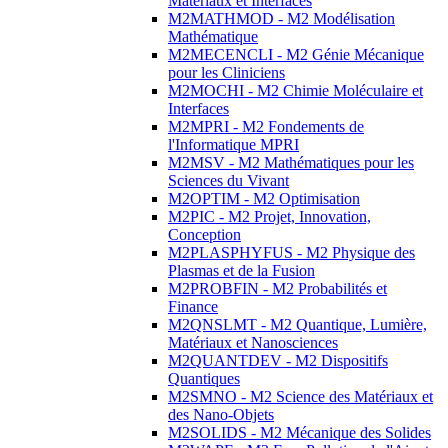
Matériaux et Interfaces
M2MATHMOD - M2 Modélisation
Mathématique
M2MECENCLI - M2 Génie Mécanique
pour les Cliniciens
M2MOCHI - M2 Chimie Moléculaire et
Interfaces
M2MPRI - M2 Fondements de
l'Informatique MPRI
M2MSV - M2 Mathématiques pour les
Sciences du Vivant
M2OPTIM - M2 Optimisation
M2PIC - M2 Projet, Innovation,
Conception
M2PLASPHYFUS - M2 Physique des
Plasmas et de la Fusion
M2PROBFIN - M2 Probabilités et
Finance
M2QNSLMT - M2 Quantique, Lumière,
Matériaux et Nanosciences
M2QUANTDEV - M2 Dispositifs
Quantiques
M2SMNO - M2 Science des Matériaux et
des Nano-Objets
M2SOLIDS - M2 Mécanique des Solides