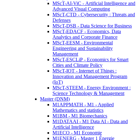
MScT-AI-ViC - Artificial Intelligence and
Advanced Visual Computing
MScT-CTD - Cybersecurity : Threats and
Defenses
MScT-DSB - Data Science for Business
MScT-EDACF - Economics, Data
Analytics and Corporate Finance
MScT-EESM - Environmental
Engineering and Sustainability
Management
MScT-ESCLiP - Economics for Smart
Cities and Climate Policy
MScT-IOT - Internet of Things :
Innovation and Management Program
(IoT)
MScT-STEEM - Energy Environment :
Science Technology & Management
Master (DNM)
M1APPMATH - M1 - Applied
Mathematics and statistics
M1BM - M1 Biomechanics
M1DATAAI - M1 Data AI - Data and
Artificial Intelligence
M1ECO - M1 Economie
M1ENERG - Master 1 Énergie