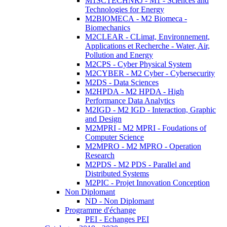
M1SCTECHNRJ - M1 - Sciences and
Technologies for Energy
M2BIOMECA - M2 Biomeca -
Biomechanics
M2CLEAR - CLimat, Environnement,
Applications et Recherche - Water, Air,
Pollution and Energy
M2CPS - Cyber Physical System
M2CYBER - M2 Cyber - Cybersecurity
M2DS - Data Sciences
M2HPDA - M2 HPDA - High
Performance Data Analytics
M2IGD - M2 IGD - Interaction, Graphic
and Design
M2MPRI - M2 MPRI - Foudations of
Computer Science
M2MPRO - M2 MPRO - Operation
Research
M2PDS - M2 PDS - Parallel and
Distributed Systems
M2PIC - Projet Innovation Conception
Non Diplomant
ND - Non Diplomant
Programme d'échange
PEI - Echanges PEI