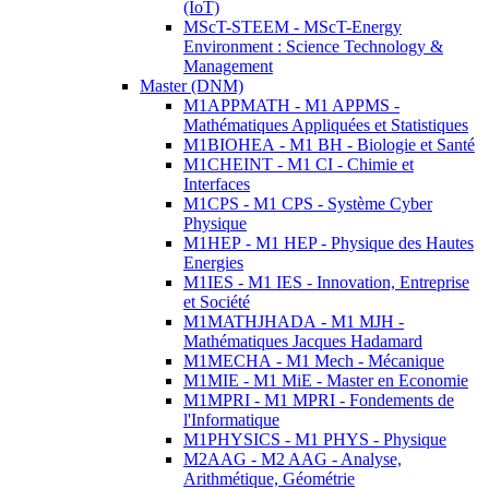
(IoT)
MScT-STEEM - MScT-Energy
Environment : Science Technology &
Management
Master (DNM)
M1APPMATH - M1 APPMS -
Mathématiques Appliquées et Statistiques
M1BIOHEA - M1 BH - Biologie et Santé
M1CHEINT - M1 CI - Chimie et
Interfaces
M1CPS - M1 CPS - Système Cyber
Physique
M1HEP - M1 HEP - Physique des Hautes
Energies
M1IES - M1 IES - Innovation, Entreprise
et Société
M1MATHJHADA - M1 MJH -
Mathématiques Jacques Hadamard
M1MECHA - M1 Mech - Mécanique
M1MIE - M1 MiE - Master en Economie
M1MPRI - M1 MPRI - Fondements de
l'Informatique
M1PHYSICS - M1 PHYS - Physique
M2AAG - M2 AAG - Analyse,
Arithmétique, Géométrie