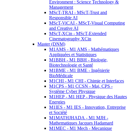
Environment : Science Technology &
Management
MScT-TRAI - MScT-Trust and
Responsible AI
MScT-ViCAI - MScT-Visual Computing
and Creative AI
MScT-XCin - MScT-Extended
Cinematography XCin
Master (DNM)
M1AMS - M1 AMS - Mathématiques
Appliquées et Statistiques
M1BBH - M1 BBH - Biologie,
Biotechnologie et Santé
M1BME - M1 BME - Ingénierie
BioMédicale
M1CHI - M1 CHI - Chimie et Interfaces
M1CPS - M1 CCSN - Maj. CPS -
Système Cyber Physique
M1HEP - M1 HEP - Physique des Hautes
Energies
M1IES - M1 IES - Innovation, Entreprise
et Société
M1MATHJHADA - M1 MJH -
Mathematiques Jacques Hadamard
M1MEC - M1 Mech - Mecanique