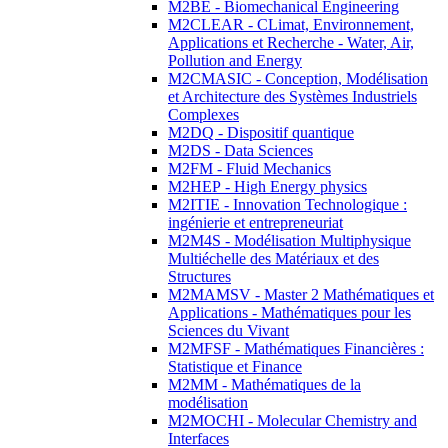
M2BE - Biomechanical Engineering
M2CLEAR - CLimat, Environnement,
Applications et Recherche - Water, Air,
Pollution and Energy
M2CMASIC - Conception, Modélisation
et Architecture des Systèmes Industriels
Complexes
M2DQ - Dispositif quantique
M2DS - Data Sciences
M2FM - Fluid Mechanics
M2HEP - High Energy physics
M2ITIE - Innovation Technologique :
ingénierie et entrepreneuriat
M2M4S - Modélisation Multiphysique
Multiéchelle des Matériaux et des
Structures
M2MAMSV - Master 2 Mathématiques et
Applications - Mathématiques pour les
Sciences du Vivant
M2MFSF - Mathématiques Financières :
Statistique et Finance
M2MM - Mathématiques de la
modélisation
M2MOCHI - Molecular Chemistry and
Interfaces