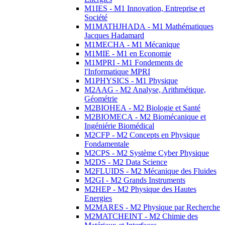
M1IES - M1 Innovation, Entreprise et
Société
M1MATHJHADA - M1 Mathématiques
Jacques Hadamard
M1MECHA - M1 Mécanique
M1MIE - M1 en Economie
M1MPRI - M1 Fondements de
l'Informatique MPRI
M1PHYSICS - M1 Physique
M2AAG - M2 Analyse, Arithmétique,
Géométrie
M2BIOHEA - M2 Biologie et Santé
M2BIOMECA - M2 Biomécanique et
Ingéniérie Biomédical
M2CFP - M2 Concepts en Physique
Fondamentale
M2CPS - M2 Système Cyber Physique
M2DS - M2 Data Science
M2FLUIDS - M2 Mécanique des Fluides
M2GI - M2 Grands Instruments
M2HEP - M2 Physique des Hautes
Energies
M2MARES - M2 Physique par Recherche
M2MATCHEINT - M2 Chimie des