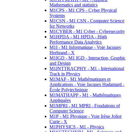
Mathematics and statistics
M1CPS - M1 CPS - Cyber Physical
Systems
M1CSN - M1 CSN - Computer Science
for Networks
M1CYBER - M1 Cyber - Cybersecurity
M1HPDA - M1 HPDA - High
Performance Data Analytics
M1I - M1 Informatique - Voie Jacques
Herbrand - X
M1IGD - M1 IGD - Interaction, Graphic
and Design
M1INTTRACPHY - M1 - International
Track in Physics
M1MAP - M1 Mathématiques et
Applications - Voie Jacques Hadamard -
École Polytechnique
M1MATHAPP - M1 - Mathématiques
Appliquées
M1MPRI - M1 MPRI - Foudations of
Computer Science
M1P - M1 Physique - Voie Irène Joliot
Curie - X
M1PHYSICS - M1 - Physics