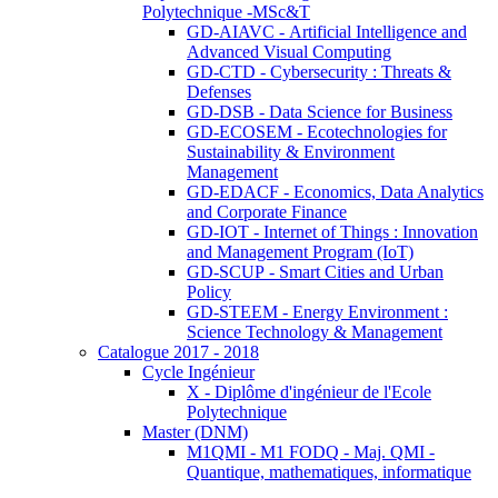
Polytechnique -MSc&T
GD-AIAVC - Artificial Intelligence and
Advanced Visual Computing
GD-CTD - Cybersecurity : Threats &
Defenses
GD-DSB - Data Science for Business
GD-ECOSEM - Ecotechnologies for
Sustainability & Environment
Management
GD-EDACF - Economics, Data Analytics
and Corporate Finance
GD-IOT - Internet of Things : Innovation
and Management Program (IoT)
GD-SCUP - Smart Cities and Urban
Policy
GD-STEEM - Energy Environment :
Science Technology & Management
Catalogue 2017 - 2018
Cycle Ingénieur
X - Diplôme d'ingénieur de l'Ecole
Polytechnique
Master (DNM)
M1QMI - M1 FODQ - Maj. QMI -
Quantique, mathematiques, informatique