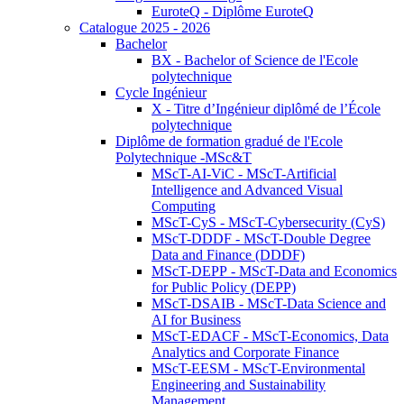
EuroteQ - Diplôme EuroteQ
Catalogue 2025 - 2026
Bachelor
BX - Bachelor of Science de l'Ecole
polytechnique
Cycle Ingénieur
X - Titre d’Ingénieur diplômé de l’École
polytechnique
Diplôme de formation gradué de l'Ecole
Polytechnique -MSc&T
MScT-AI-ViC - MScT-Artificial
Intelligence and Advanced Visual
Computing
MScT-CyS - MScT-Cybersecurity (CyS)
MScT-DDDF - MScT-Double Degree
Data and Finance (DDDF)
MScT-DEPP - MScT-Data and Economics
for Public Policy (DEPP)
MScT-DSAIB - MScT-Data Science and
AI for Business
MScT-EDACF - MScT-Economics, Data
Analytics and Corporate Finance
MScT-EESM - MScT-Environmental
Engineering and Sustainability
Management