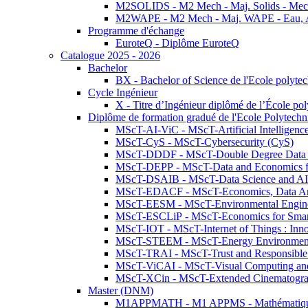
M2SOLIDS - M2 Mech - Maj. Solids - Meca
M2WAPE - M2 Mech - Maj. WAPE - Eau, Air
Programme d'échange
EuroteQ - Diplôme EuroteQ
Catalogue 2025 - 2026
Bachelor
BX - Bachelor of Science de l'Ecole polyte
Cycle Ingénieur
X - Titre d’Ingénieur diplômé de l’École po
Diplôme de formation gradué de l'Ecole Polytec
MScT-AI-ViC - MScT-Artificial Intelligen
MScT-CyS - MScT-Cybersecurity (CyS)
MScT-DDDF - MScT-Double Degree Data 
MScT-DEPP - MScT-Data and Economics fo
MScT-DSAIB - MScT-Data Science and AI 
MScT-EDACF - MScT-Economics, Data Anal
MScT-EESM - MScT-Environmental Enginee
MScT-ESCLiP - MScT-Economics for Smart 
MScT-IOT - MScT-Internet of Things : Inn
MScT-STEEM - MScT-Energy Environment 
MScT-TRAI - MScT-Trust and Responsible
MScT-ViCAI - MScT-Visual Computing and
MScT-XCin - MScT-Extended Cinematogr
Master (DNM)
M1APPMATH - M1 APPMS - Mathématiques A