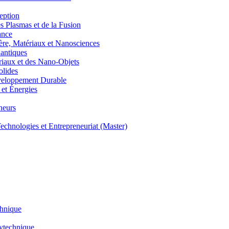
eption
lasmas et de la Fusion
ance
, Matériaux et Nanosciences
ntiques
aux et des Nano-Objets
lides
eloppement Durable
et Énergies
neurs
hnologies et Entrepreneuriat (Master)
chnique
lytechnique