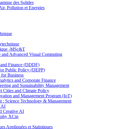
nique des Solides
, Pollution et Energies
chnique
lytechnique
hnique -MSc&T
ce and Advanced Visual Computing
and Finance (DDDF)
r Public Policy (DEPP)
for Business
ytics and Corporate Finance
ring and Sustainability Management
Cities and Climate Policy
ovation and Management Program (IoT)
: Science Technology & Management
 AI
 Creative AI
aphy XCin
ppliquées et Statistiques