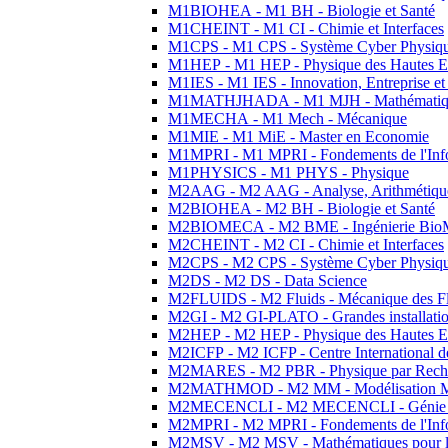
M1BIOHEA - M1 BH - Biologie et Santé
M1CHEINT - M1 CI - Chimie et Interfaces
M1CPS - M1 CPS - Système Cyber Physiq
M1HEP - M1 HEP - Physique des Hautes E
M1IES - M1 IES - Innovation, Entreprise et
M1MATHJHADA - M1 MJH - Mathématiqu
M1MECHA - M1 Mech - Mécanique
M1MIE - M1 MiE - Master en Economie
M1MPRI - M1 MPRI - Fondements de l'Inf
M1PHYSICS - M1 PHYS - Physique
M2AAG - M2 AAG - Analyse, Arithmétique
M2BIOHEA - M2 BH - Biologie et Santé
M2BIOMECA - M2 BME - Ingénierie BioM
M2CHEINT - M2 CI - Chimie et Interfaces
M2CPS - M2 CPS - Système Cyber Physiq
M2DS - M2 DS - Data Science
M2FLUIDS - M2 Fluids - Mécanique des Fl
M2GI - M2 GI-PLATO - Grandes installation
M2HEP - M2 HEP - Physique des Hautes E
M2ICFP - M2 ICFP - Centre International 
M2MARES - M2 PBR - Physique par Rech
M2MATHMOD - M2 MM - Modélisation M
M2MECENCLI - M2 MECENCLI - Génie Méc
M2MPRI - M2 MPRI - Fondements de l'Inf
M2MSV - M2 MSV - Mathématiques pour le