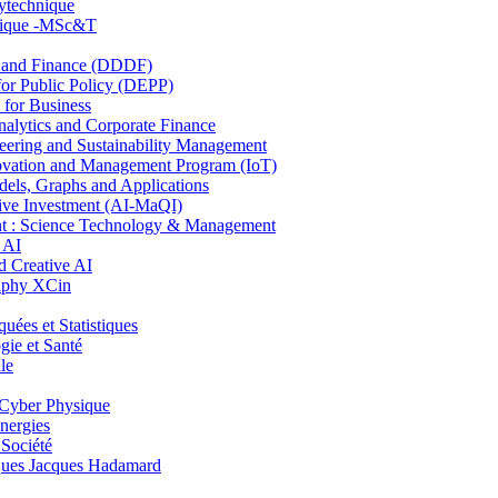
lytechnique
hnique -MSc&T
and Finance (DDDF)
r Public Policy (DEPP)
for Business
ytics and Corporate Finance
ring and Sustainability Management
ovation and Management Program (IoT)
ls, Graphs and Applications
ive Investment (AI-MaQI)
: Science Technology & Management
 AI
 Creative AI
aphy XCin
es et Statistiques
ie et Santé
le
Cyber Physique
nergies
 Société
es Jacques Hadamard