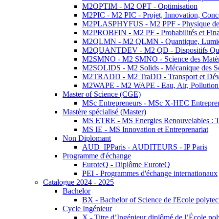
M2OPTIM - M2 OPT - Optimisation
M2PIC - M2 PIC - Projet, Innovation, Conc
M2PLASPHYFUS - M2 PPF - Physique des P
M2PROBFIN - M2 PF - Probabilités et Fin
M2QLMN - M2 QLMN - Quantique, Lumière
M2QUANTDEV - M2 QD - Dispositifs Qua
M2SMNO - M2 SMNO - Science des Matéri
M2SOLIDS - M2 Solids - Mécanique des So
M2TRADD - M2 TraDD - Transport et Dév
M2WAPE - M2 WAPE - Eau, Air, Pollution 
Master of Science (CGE)
MSc Entrepreneurs - MSc X-HEC Entrepre
Mastère spécialisé (Master)
MS ETRE - MS Energies Renouvelables : Tec
MS IE - MS Innovation et Entreprenariat
Non Diplomant
AUD_IPParis - AUDITEURS - IP Paris
Programme d'échange
EuroteQ - Diplôme EuroteQ
PEI - Programmes d'échange internationaux
Catalogue 2024 - 2025
Bachelor
BX - Bachelor of Science de l'Ecole polyte
Cycle Ingénieur
X - Titre d’Ingénieur diplômé de l’École po