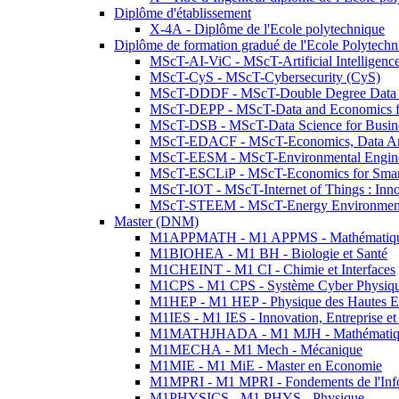
Diplôme d'établissement
X-4A - Diplôme de l'Ecole polytechnique
Diplôme de formation gradué de l'Ecole Polytec
MScT-AI-ViC - MScT-Artificial Intelligen
MScT-CyS - MScT-Cybersecurity (CyS)
MScT-DDDF - MScT-Double Degree Data 
MScT-DEPP - MScT-Data and Economics fo
MScT-DSB - MScT-Data Science for Busin
MScT-EDACF - MScT-Economics, Data Anal
MScT-EESM - MScT-Environmental Enginee
MScT-ESCLiP - MScT-Economics for Smart 
MScT-IOT - MScT-Internet of Things : Inn
MScT-STEEM - MScT-Energy Environment 
Master (DNM)
M1APPMATH - M1 APPMS - Mathématiques A
M1BIOHEA - M1 BH - Biologie et Santé
M1CHEINT - M1 CI - Chimie et Interfaces
M1CPS - M1 CPS - Système Cyber Physiq
M1HEP - M1 HEP - Physique des Hautes E
M1IES - M1 IES - Innovation, Entreprise et
M1MATHJHADA - M1 MJH - Mathématiqu
M1MECHA - M1 Mech - Mécanique
M1MIE - M1 MiE - Master en Economie
M1MPRI - M1 MPRI - Fondements de l'Inf
M1PHYSICS - M1 PHYS - Physique