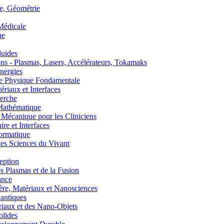
, Géométrie
édicale
ue
uides
s - Plasmas, Lasers, Accélérateurs, Tokamaks
nergies
de Physique Fondamentale
aux et Interfaces
erche
athématique
anique pour les Cliniciens
 et Interfaces
ormatique
s Sciences du Vivant
eption
lasmas et de la Fusion
ance
, Matériaux et Nanosciences
ntiques
aux et des Nano-Objets
lides