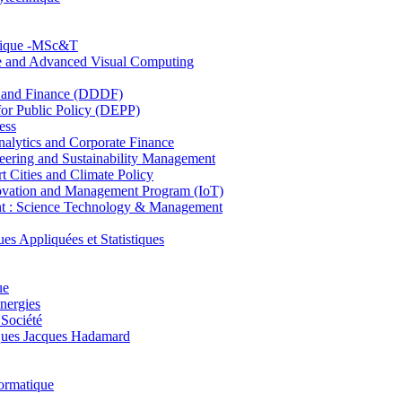
hnique -MSc&T
ce and Advanced Visual Computing
and Finance (DDDF)
r Public Policy (DEPP)
ess
ytics and Corporate Finance
ring and Sustainability Management
Cities and Climate Policy
ovation and Management Program (IoT)
: Science Technology & Management
ppliquées et Statistiques
ue
nergies
 Société
es Jacques Hadamard
ormatique