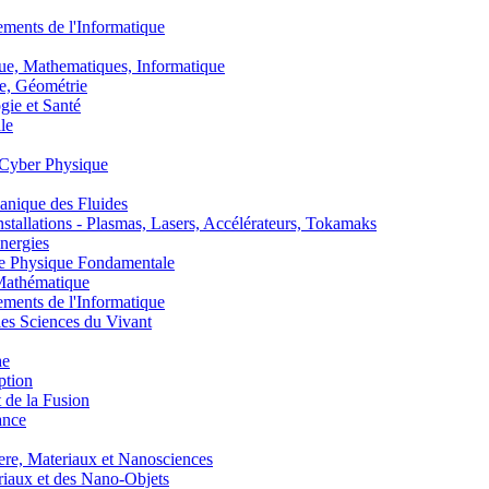
nts de l'Informatique
, Mathematiques, Informatique
, Géométrie
ie et Santé
le
Cyber Physique
nique des Fluides
lations - Plasmas, Lasers, Accélérateurs, Tokamaks
nergies
de Physique Fondamentale
athématique
nts de l'Informatique
s Sciences du Vivant
he
ption
 de la Fusion
ance
, Materiaux et Nanosciences
aux et des Nano-Objets