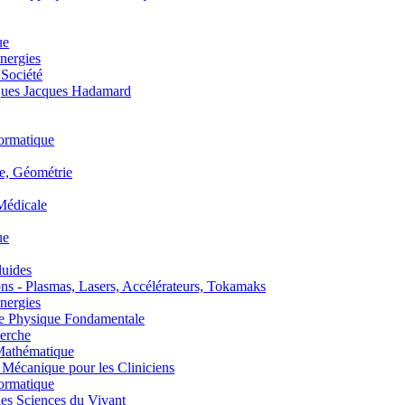
ue
nergies
 Société
es Jacques Hadamard
ormatique
, Géométrie
édicale
ue
uides
s - Plasmas, Lasers, Accélérateurs, Tokamaks
nergies
de Physique Fondamentale
erche
athématique
anique pour les Cliniciens
ormatique
s Sciences du Vivant