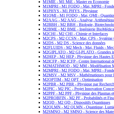
M1MIE - M1 MiE - Master en Economie
M1MPRI - M1 FODQ - Maj. MPRI - Fondeme
M1PHYS - M1 PHYS - Physique
M1QMI - M1 FODQ - Maj. QMI - Quantique
M2AAG - M2 AAG - Analyse, Arithmétique
M2BBH - M2 BBH - Biologie, Biotechnolog
M2BME - M2 BME - Ingénierie BioMédica
M2CHI - M2 CHI - Chimie et Interfaces
M2CPS - M2 CCSN - Maj. CPS - Système 
M2DS - M2 DS - Science des données
M2FLUIDS - M2 Mech - Maj. Fluids - Meca
M2GIPLATO - M2 GI-PLATO - Grandes instal
M2HEP - M2 HEP - Physique des Hautes E
M2ICFP - M2 ICFP - Centre International 
M2MATHMOD - M2 MM - Modélisation M
M2MPRI - M2 FODQ - Maj. MPRI - Fondeme
M2MSV - M2 MSV - Mathématiques pour le
M2OPTIM - M2 OPT - Optimisation
M2PBR - M2 PBR - Physique par Recherc
M2PIC - M2 PIC - Projet Innovation Conce
M2PPF - M2 PPF - Physique des Plasmas et
M2PROBFIN - M2 PF - Probabilités et Fin
M2QD - M2 QD - Dispositifs Quantiques
M2QLMN - M2 QLMN - Quantique, Lumiere
M2SMNO - M2 SMNO - Science des Materi