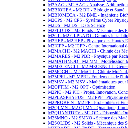
M2AAG - M2 AAG - Analyse, Arithmétique
M2BIOHEA - M2 BH - Biologie et Santé
M2BIOMECA - M2 BME - Ingénierie BioM
M2CPS - M2 CPS - Système Cyber Physiq
M2DS - M2 DS - Data Science
M2FLUIDS - M2 Fluids - Mécanique des Fl
M2GI - M2 GI-PLATO - Grandes installation
M2HEP - M2 HEP - Physique des Hautes E
M2ICFP - M2 ICFP - Centre International 
M2MACHI - M2 MACHI - Chimie des Matéri
M2MARES - M2 PBR - Physique par Rech
M2MATHMOD - M2 MM - Modélisation M
M2MECENCLI - M2 MECENCLI - Génie Méc
M2MOCHI - M2 MoChI - Chimie Moléculaire
M2MPRI - M2 MPRI - Fondements de l'Inf
M2MSV - M2 MSV - Mathématiques pour le
M2OPTIM - M2 OPT - Optimisation
M2PIC - M2 PIC - Projet, Innovation, Conc
M2PLASPHYFUS - M2 PPF - Physique des P
M2PROBFIN - M2 PF - Probabilités et Fin
M2QLMN - M2 QLMN - Quantique, Lumière
M2QUANTDEV - M2 QD - Dispositifs Qua
M2SMNO - M2 SMNO - Science des Matéri
M2SOLIDS - M2 Solids - Mécanique des So