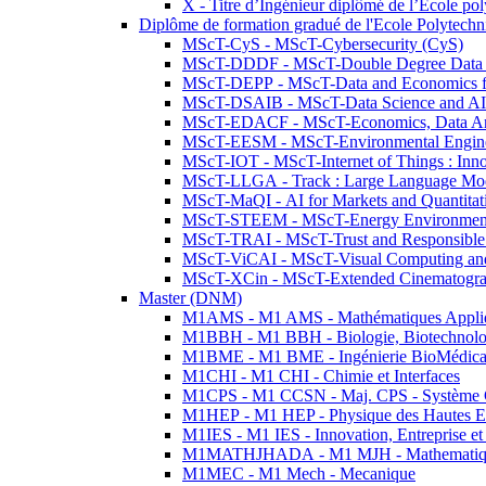
X - Titre d’Ingénieur diplômé de l’École po
Diplôme de formation gradué de l'Ecole Polytec
MScT-CyS - MScT-Cybersecurity (CyS)
MScT-DDDF - MScT-Double Degree Data 
MScT-DEPP - MScT-Data and Economics fo
MScT-DSAIB - MScT-Data Science and AI 
MScT-EDACF - MScT-Economics, Data Anal
MScT-EESM - MScT-Environmental Enginee
MScT-IOT - MScT-Internet of Things : Inn
MScT-LLGA - Track : Large Language Mode
MScT-MaQI - AI for Markets and Quantitat
MScT-STEEM - MScT-Energy Environment 
MScT-TRAI - MScT-Trust and Responsible
MScT-ViCAI - MScT-Visual Computing and
MScT-XCin - MScT-Extended Cinematogr
Master (DNM)
M1AMS - M1 AMS - Mathématiques Appliqué
M1BBH - M1 BBH - Biologie, Biotechnolog
M1BME - M1 BME - Ingénierie BioMédica
M1CHI - M1 CHI - Chimie et Interfaces
M1CPS - M1 CCSN - Maj. CPS - Système 
M1HEP - M1 HEP - Physique des Hautes E
M1IES - M1 IES - Innovation, Entreprise et
M1MATHJHADA - M1 MJH - Mathematiqu
M1MEC - M1 Mech - Mecanique