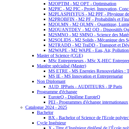
M2OPTIM - M2 OPT - Optimisation
M2PIC - M2 PIC - Projet, Innovation, Conc
M2PLASPHYFUS - M2 PPF - Physique des P
M2PROBFIN - M2 PF - Probabilités et Fin
M2QLMN - M2 QLMN - Quantique, Lumière
M2QUANTDEV - M2 QD - Dispositifs Qua
M2SMNO - M2 SMNO - Science des Matéri
M2SOLIDS - M2 Solids - Mécanique des So
M2TRADD - M2 TraDD - Transport et Dév
M2WAPE - M2 WAPE - Eau, Air, Pollution 
Master of Science (CGE)
MSc Entrepreneurs - MSc X-HEC Entrepre
Mastère spécialisé (Master)
MS ETRE - MS Energies Renouvelables : Tec
MS IE - MS Innovation et Entreprenariat
Non Diplomant
AUD_IPParis - AUDITEURS - IP Paris
Programme d'échange
EuroteQ - Diplôme EuroteQ
PEI - Programmes d'échange internationaux
Catalogue 2024 - 2025
Bachelor
BX - Bachelor of Science de l'Ecole polyte
Cycle Ingénieur
X - Titre d’Ingénieur diplômé de l’École po