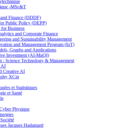
lytechnique
hnique -MSc&T
and Finance (DDDF)
r Public Policy (DEPP)
for Business
ytics and Corporate Finance
ring and Sustainability Management
ovation and Management Program (IoT)
ls, Graphs and Applications
ive Investment (AI-MaQI)
: Science Technology & Management
 AI
 Creative AI
aphy XCin
es et Statistiques
ie et Santé
le
Cyber Physique
nergies
 Société
es Jacques Hadamard