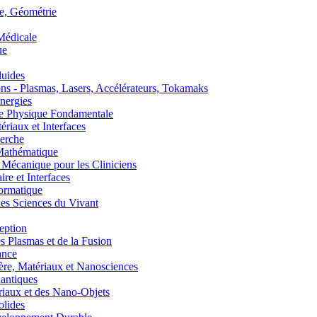
, Géométrie
édicale
ue
uides
s - Plasmas, Lasers, Accélérateurs, Tokamaks
nergies
de Physique Fondamentale
aux et Interfaces
erche
athématique
anique pour les Cliniciens
 et Interfaces
ormatique
s Sciences du Vivant
eption
lasmas et de la Fusion
ance
, Matériaux et Nanosciences
ntiques
aux et des Nano-Objets
lides