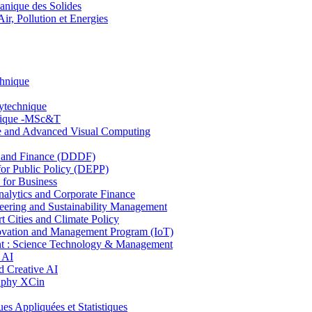
nique des Solides
, Pollution et Energies
chnique
lytechnique
hnique -MSc&T
ce and Advanced Visual Computing
and Finance (DDDF)
r Public Policy (DEPP)
for Business
ytics and Corporate Finance
ring and Sustainability Management
Cities and Climate Policy
ovation and Management Program (IoT)
: Science Technology & Management
 AI
 Creative AI
aphy XCin
ppliquées et Statistiques