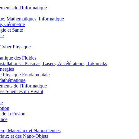
nts de l'Informatique
, Mathematiques, Informatique
, Géométrie
ie et Santé
le
Cyber Physique
nique des Fluides
lations - Plasmas, Lasers, Accélérateurs, Tokamaks
nergies
de Physique Fondamentale
athématique
nts de l'Informatique
s Sciences du Vivant
he
ption
 de la Fusion
ance
, Materiaux et Nanosciences
aux et des Nano-Objets