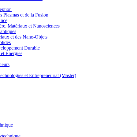
eption
lasmas et de la Fusion
ance
, Matériaux et Nanosciences
ntiques
aux et des Nano-Objets
lides
eloppement Durable
et Énergies
neurs
hnologies et Entrepreneuriat (Master)
chnique
lytechnique