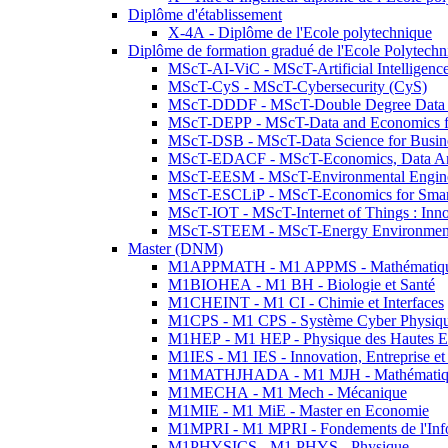
Diplôme d'établissement
X-4A - Diplôme de l'Ecole polytechnique
Diplôme de formation gradué de l'Ecole Polytec
MScT-AI-ViC - MScT-Artificial Intelligen
MScT-CyS - MScT-Cybersecurity (CyS)
MScT-DDDF - MScT-Double Degree Data 
MScT-DEPP - MScT-Data and Economics fo
MScT-DSB - MScT-Data Science for Busin
MScT-EDACF - MScT-Economics, Data Anal
MScT-EESM - MScT-Environmental Enginee
MScT-ESCLiP - MScT-Economics for Smart 
MScT-IOT - MScT-Internet of Things : Inn
MScT-STEEM - MScT-Energy Environment 
Master (DNM)
M1APPMATH - M1 APPMS - Mathématiques A
M1BIOHEA - M1 BH - Biologie et Santé
M1CHEINT - M1 CI - Chimie et Interfaces
M1CPS - M1 CPS - Système Cyber Physiq
M1HEP - M1 HEP - Physique des Hautes E
M1IES - M1 IES - Innovation, Entreprise et
M1MATHJHADA - M1 MJH - Mathématiqu
M1MECHA - M1 Mech - Mécanique
M1MIE - M1 MiE - Master en Economie
M1MPRI - M1 MPRI - Fondements de l'Inf
M1PHYSICS - M1 PHYS - Physique