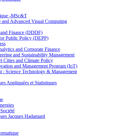
hnique -MSc&T
ce and Advanced Visual Computing
and Finance (DDDF)
r Public Policy (DEPP)
ess
ytics and Corporate Finance
ring and Sustainability Management
Cities and Climate Policy
ovation and Management Program (IoT)
: Science Technology & Management
ppliquées et Statistiques
ue
nergies
 Société
es Jacques Hadamard
ormatique