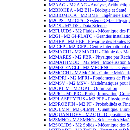
M2AAG - M2 AAG - Analyse, Arithmétique
M2BIOHEA - M2 BH - Biologie et Santé
M2BIOMECA - M2 BME - Ingénierie BioM
M2CPS - M2 CPS - Système Cyber Physiq
M2DS - M2 DS - Data Science
M2FLUIDS - M2 Fluids - Mécanique des Fl
M2GI - M2 GI-PLATO - Grandes installation
M2HEP - M2 HEP - Physique des Hautes E
M2ICFP - M2 ICFP - Centre International 
M2MACHI - M2 MACHI - Chimie des Matéri
M2MARES - M2 PBR - Physique par Rech
M2MATHMOD - M2 MM - Modélisation M
M2MECENCLI - M2 MECENCLI - Génie Méc
M2MOCHI - M2 MoChI - Chimie Moléculaire
M2MPRI - M2 MPRI - Fondements de l'Inf
M2MSV - M2 MSV - Mathématiques pour le
M2OPTIM - M2 OPT - Optimisation
M2PIC - M2 PIC - Projet, Innovation, Conc
M2PLASPHYFUS - M2 PPF - Physique des P
M2PROBFIN - M2 PF - Probabilités et Fin
M2QLMN - M2 QLMN - Quantique, Lumière
M2QUANTDEV - M2 QD - Dispositifs Qua
M2SMNO - M2 SMNO - Science des Matéri
M2SOLIDS - M2 Solids - Mécanique des So