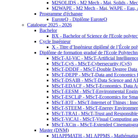
M2SOLIDS - M2 Mech - Maj. Solids - Meca
M2WAPE - M2 Mech - Maj. WAPE - Eau, Air
Programme d'échange
EuroteQ - Diplôme EuroteQ
Catalogue 2025 - 2026
Bachelor
BX - Bachelor of Science de l'Ecole polyte
Cycle Ingénieur
X - Titre d’Ingénieur diplômé de l’École po
Diplôme de formation gradué de l'Ecole Polytec
MScT-AI-ViC - MScT-Artificial Intelligen
MScT-CyS - MScT-Cybersecurity (CyS)
MScT-DDDF - MScT-Double Degree Data 
MScT-DEPP - MScT-Data and Economics fo
MScT-DSAIB - MScT-Data Science and AI 
MScT-EDACF - MScT-Economics, Data Anal
MScT-EESM - MScT-Environmental Enginee
MScT-ESCLiP - MScT-Economics for Smart 
MScT-IOT - MScT-Internet of Things : Inn
MScT-STEEM - MScT-Energy Environment 
MScT-TRAI - MScT-Trust and Responsible
MScT-ViCAI - MScT-Visual Computing and
MScT-XCin - MScT-Extended Cinematogr
Master (DNM)
M1APPMATH - M1 APPMS - Mathématiques A