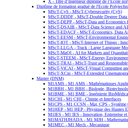
X - Titre d’Ingénieur diplômé de l’École po
Diplôme de formation gradué de l'Ecole Polytec
MScT-CyS - MScT-Cybersecurity (CyS)
MScT-DDDF - MScT-Double Degree Data 
MScT-DEPP - MScT-Data and Economics fo
MScT-DSAIB - MScT-Data Science and AI 
MScT-EDACF - MScT-Economics, Data Anal
MScT-EESM - MScT-Environmental Enginee
MScT-IOT - MScT-Internet of Things : Inn
MScT-LLGA - Track : Large Language Mode
MScT-MaQI - AI for Markets and Quantitat
MScT-STEEM - MScT-Energy Environment 
MScT-TRAI - MScT-Trust and Responsible
MScT-ViCAI - MScT-Visual Computing and
MScT-XCin - MScT-Extended Cinematogr
Master (DNM)
M1AMS - M1 AMS - Mathématiques Appliqué
M1BBH - M1 BBH - Biologie, Biotechnolog
M1BME - M1 BME - Ingénierie BioMédica
M1CHI - M1 CHI - Chimie et Interfaces
M1CPS - M1 CCSN - Maj. CPS - Système 
M1HEP - M1 HEP - Physique des Hautes E
M1IES - M1 IES - Innovation, Entreprise et
M1MATHJHADA - M1 MJH - Mathematiqu
M1MEC - M1 Mech - Mecanique