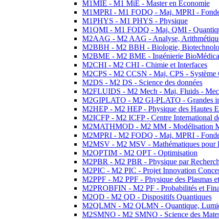
M1MIE - M1 MiE - Master en Economie
M1MPRI - M1 FODQ - Maj. MPRI - Fondeme
M1PHYS - M1 PHYS - Physique
M1QMI - M1 FODQ - Maj. QMI - Quantique
M2AAG - M2 AAG - Analyse, Arithmétique
M2BBH - M2 BBH - Biologie, Biotechnolog
M2BME - M2 BME - Ingénierie BioMédica
M2CHI - M2 CHI - Chimie et Interfaces
M2CPS - M2 CCSN - Maj. CPS - Système 
M2DS - M2 DS - Science des données
M2FLUIDS - M2 Mech - Maj. Fluids - Meca
M2GIPLATO - M2 GI-PLATO - Grandes instal
M2HEP - M2 HEP - Physique des Hautes E
M2ICFP - M2 ICFP - Centre International 
M2MATHMOD - M2 MM - Modélisation M
M2MPRI - M2 FODQ - Maj. MPRI - Fondeme
M2MSV - M2 MSV - Mathématiques pour le
M2OPTIM - M2 OPT - Optimisation
M2PBR - M2 PBR - Physique par Recherc
M2PIC - M2 PIC - Projet Innovation Conce
M2PPF - M2 PPF - Physique des Plasmas et
M2PROBFIN - M2 PF - Probabilités et Fin
M2QD - M2 QD - Dispositifs Quantiques
M2QLMN - M2 QLMN - Quantique, Lumiere
M2SMNO - M2 SMNO - Science des Materi