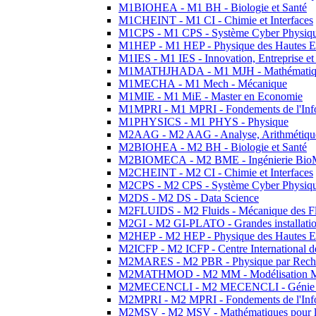
M1BIOHEA - M1 BH - Biologie et Santé
M1CHEINT - M1 CI - Chimie et Interfaces
M1CPS - M1 CPS - Système Cyber Physiq
M1HEP - M1 HEP - Physique des Hautes E
M1IES - M1 IES - Innovation, Entreprise et
M1MATHJHADA - M1 MJH - Mathématiqu
M1MECHA - M1 Mech - Mécanique
M1MIE - M1 MiE - Master en Economie
M1MPRI - M1 MPRI - Fondements de l'Inf
M1PHYSICS - M1 PHYS - Physique
M2AAG - M2 AAG - Analyse, Arithmétique
M2BIOHEA - M2 BH - Biologie et Santé
M2BIOMECA - M2 BME - Ingénierie BioM
M2CHEINT - M2 CI - Chimie et Interfaces
M2CPS - M2 CPS - Système Cyber Physiq
M2DS - M2 DS - Data Science
M2FLUIDS - M2 Fluids - Mécanique des Fl
M2GI - M2 GI-PLATO - Grandes installation
M2HEP - M2 HEP - Physique des Hautes E
M2ICFP - M2 ICFP - Centre International 
M2MARES - M2 PBR - Physique par Rech
M2MATHMOD - M2 MM - Modélisation M
M2MECENCLI - M2 MECENCLI - Génie Méc
M2MPRI - M2 MPRI - Fondements de l'Inf
M2MSV - M2 MSV - Mathématiques pour le