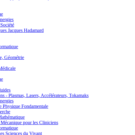
ue
nergies
 Société
es Jacques Hadamard
ormatique
, Géométrie
édicale
ue
uides
s - Plasmas, Lasers, Accélérateurs, Tokamaks
nergies
de Physique Fondamentale
erche
athématique
anique pour les Cliniciens
ormatique
s Sciences du Vivant