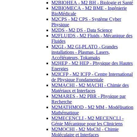
M2BIOHEA - M2 BH - Biologie et Santé
M2BIOMECA - M2 BME - Ingénierie
BioMédicale
M2CPS - M2 CPS - Système Cyber
Physique
M2DS - M2 DS - Data Science
M2FLUIDS - M2 Fluids - Mécanique des
Fluides
M2GI - M2 GI-PLATO - Grandes
installations - Plasmas, Lasers,
Accélérateurs, Tokamaks
M2HEP - M2 HEP - Physique des Hautes
Energies
M2ICFP - M2 ICFP - Centre International
de Physique Fondamentale
M2MACHI - M2 MACHI - Chimie des
Matériaux et Interfaces
M2MARES - M2 PBR - Physique par
Recherche
M2MATHMOD - M2 MM - Modélisation
Mathématique
M2MECENCLI - M2 MECENCLI -
Génie Mécanique pour les Cliniciens
M2MOCHI - M2 MoChI - Chimie
Moléculaire et Interfaces