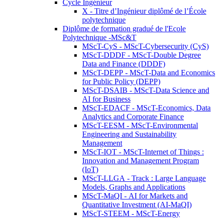
Cycle Ingénieur
X - Titre d’Ingénieur diplômé de l’École
polytechnique
Diplôme de formation gradué de l'Ecole
Polytechnique -MSc&T
MScT-CyS - MScT-Cybersecurity (CyS)
MScT-DDDF - MScT-Double Degree
Data and Finance (DDDF)
MScT-DEPP - MScT-Data and Economics
for Public Policy (DEPP)
MScT-DSAIB - MScT-Data Science and
AI for Business
MScT-EDACF - MScT-Economics, Data
Analytics and Corporate Finance
MScT-EESM - MScT-Environmental
Engineering and Sustainability
Management
MScT-IOT - MScT-Internet of Things :
Innovation and Management Program
(IoT)
MScT-LLGA - Track : Large Language
Models, Graphs and Applications
MScT-MaQI - AI for Markets and
Quantitative Investment (AI-MaQI)
MScT-STEEM - MScT-Energy