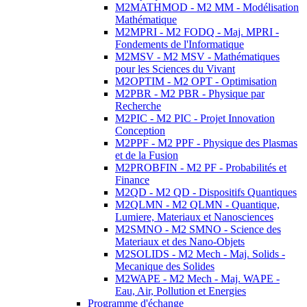
M2MATHMOD - M2 MM - Modélisation
Mathématique
M2MPRI - M2 FODQ - Maj. MPRI -
Fondements de l'Informatique
M2MSV - M2 MSV - Mathématiques
pour les Sciences du Vivant
M2OPTIM - M2 OPT - Optimisation
M2PBR - M2 PBR - Physique par
Recherche
M2PIC - M2 PIC - Projet Innovation
Conception
M2PPF - M2 PPF - Physique des Plasmas
et de la Fusion
M2PROBFIN - M2 PF - Probabilités et
Finance
M2QD - M2 QD - Dispositifs Quantiques
M2QLMN - M2 QLMN - Quantique,
Lumiere, Materiaux et Nanosciences
M2SMNO - M2 SMNO - Science des
Materiaux et des Nano-Objets
M2SOLIDS - M2 Mech - Maj. Solids -
Mecanique des Solides
M2WAPE - M2 Mech - Maj. WAPE -
Eau, Air, Pollution et Energies
Programme d'échange