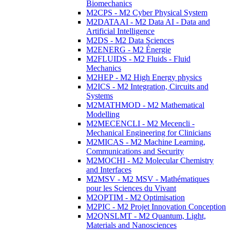
Biomechanics
M2CPS - M2 Cyber Physical System
M2DATAAI - M2 Data AI - Data and
Artificial Intelligence
M2DS - M2 Data Sciences
M2ENERG - M2 Énergie
M2FLUIDS - M2 Fluids - Fluid
Mechanics
M2HEP - M2 High Energy physics
M2ICS - M2 Integration, Circuits and
Systems
M2MATHMOD - M2 Mathematical
Modelling
M2MECENCLI - M2 Mecencli -
Mechanical Engineering for Clinicians
M2MICAS - M2 Machine Learning,
Communications and Security
M2MOCHI - M2 Molecular Chemistry
and Interfaces
M2MSV - M2 MSV - Mathématiques
pour les Sciences du Vivant
M2OPTIM - M2 Optimisation
M2PIC - M2 Projet Innovation Conception
M2QNSLMT - M2 Quantum, Light,
Materials and Nanosciences