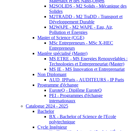
Matériaux et des Nano-Objets
M2SOLIDS - M2 Solids - Mécanique des
Solides
M2TRADD - M2 TraDD - Transport et
Développement Durable
M2WAPE - M2 WAPE - Eau, Air,
Pollution et Énergies
Master of Science (CGE)
MSc Entrepreneurs - MSc X-HEC
Entrepreneurs
Mastère spécialisé (Master)
MS ETRE - MS Energies Renouvelables :
Technologies et Entrepreneuriat (Master)
MS IE - MS Innovation et Entreprenariat
Non Diplomant
AUD_IPParis - AUDITEURS - IP Paris
Programme d'échange
EuroteQ - Diplôme EuroteQ
PEI - Programmes d'échange
internationaux
Catalogue 2024 - 2025
Bachelor
BX - Bachelor of Science de l'Ecole
polytechnique
Cycle Ingénieur