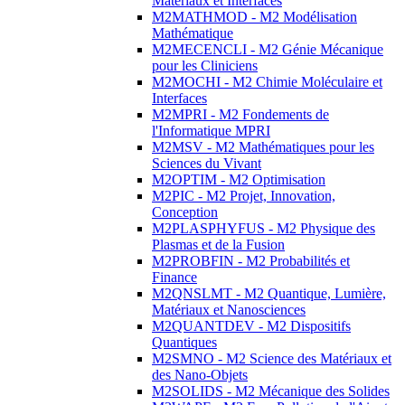
Matériaux et Interfaces
M2MATHMOD - M2 Modélisation
Mathématique
M2MECENCLI - M2 Génie Mécanique
pour les Cliniciens
M2MOCHI - M2 Chimie Moléculaire et
Interfaces
M2MPRI - M2 Fondements de
l'Informatique MPRI
M2MSV - M2 Mathématiques pour les
Sciences du Vivant
M2OPTIM - M2 Optimisation
M2PIC - M2 Projet, Innovation,
Conception
M2PLASPHYFUS - M2 Physique des
Plasmas et de la Fusion
M2PROBFIN - M2 Probabilités et
Finance
M2QNSLMT - M2 Quantique, Lumière,
Matériaux et Nanosciences
M2QUANTDEV - M2 Dispositifs
Quantiques
M2SMNO - M2 Science des Matériaux et
des Nano-Objets
M2SOLIDS - M2 Mécanique des Solides