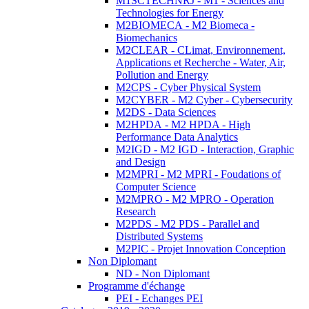
M1SCTECHNRJ - M1 - Sciences and
Technologies for Energy
M2BIOMECA - M2 Biomeca -
Biomechanics
M2CLEAR - CLimat, Environnement,
Applications et Recherche - Water, Air,
Pollution and Energy
M2CPS - Cyber Physical System
M2CYBER - M2 Cyber - Cybersecurity
M2DS - Data Sciences
M2HPDA - M2 HPDA - High
Performance Data Analytics
M2IGD - M2 IGD - Interaction, Graphic
and Design
M2MPRI - M2 MPRI - Foudations of
Computer Science
M2MPRO - M2 MPRO - Operation
Research
M2PDS - M2 PDS - Parallel and
Distributed Systems
M2PIC - Projet Innovation Conception
Non Diplomant
ND - Non Diplomant
Programme d'échange
PEI - Echanges PEI