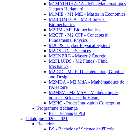
M1MATHJHADA - M1 - Mathematiques
Jacques Hadamard
M1MIE - M1 MiE - Master in Economics
M2BIOMECA - M2 Biomeca -
Biomechanics
M2BM - M2 Biomechanics
M2CFP - M2 CFP - Concepts in
Fundamental Physics
M2CPS - Cyber Physical System
M2DS - Data Sciences
M2ENERG - Master 2 Énergie
M2FLUIDS - M2 Fluids - Fluid
Mechanics
M2IGD - M2 IGD - Interaction, Graphic
and Design
M2MDA - M2 MdA - Mathématiques de
l'Aléatoire
M2MSV - M2 MSV - Mathématiques
pour les Sciences du Vivant
M2PIC - Projet Innovation Conception
Programme d'échange
PEI - Echanges PEI
Catalogue 2020 - 2021
Bachelor
BS - Bachelor of Science de l'Ecole