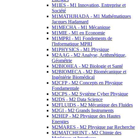
M1IES - M1 Innovation, Entreprise et
Société
M1MATHJHADA - M1 Mathématiques
Jacques Hadamard
M1MECHA - M1 Mécanique
M1MIE - M1 en Economie
M1MPRI - M1 Fondements de
l'Informatique MPRI
M1PHYSICS - M1 Physique
M2AAG - M2 Analyse, Arithmétique,
Géométrie
M2BIOHEA - M2 Biologie et Santé
M2BIOMECA - M2 Biomécanique et
Ingéniérie Biomédical
M2CFP - M2 Concepts en Physique
Fondamentale
M2CPS - M2 Système Cyber Physique
M2DS - M2 Data Science
M2FLUIDS - M2 Mécanique des Fluides
M2GI - M2 Grands Instruments
M2HEP - M2 Physique des Hautes
Energies
M2MARES - M2 Physique par Recherche
M2MATCHEINT - M2 Chimie des