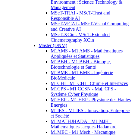
Environment : Science Technology &
Management
MScT-TRAI - MScT-Trust and
Responsible AI
MScT-ViCAI - MScT-Visual Computing
and Creative AI
MScT-XCin - MScT-Extended
Cinematography XCin
Master (DNM)
M1AMS - M1 AMS - Mathématiques
Appliquées et Statistiques
M1BBH - M1 BBH - Biologie,
Biotechnologie et Santé
M1BME - M1 BME - Ingénierie
BioMédicale
M1CHI - M1 CHI - Chimie et Interfaces
M1CPS - M1 CCSN - Maj. CPS -
Système Cyber Physique
M1HEP - M1 HEP - Physique des Hautes
Energies
M1IES - M1 IES - Innovation, Entreprise
et Société
M1MATHJHADA - M1 MJH -
Mathematiques Jacques Hadamard
M1MEC - M1 Mech - Mecanique