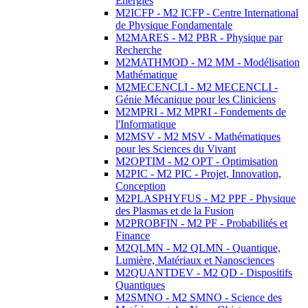
Energies
M2ICFP - M2 ICFP - Centre International
de Physique Fondamentale
M2MARES - M2 PBR - Physique par
Recherche
M2MATHMOD - M2 MM - Modélisation
Mathématique
M2MECENCLI - M2 MECENCLI -
Génie Mécanique pour les Cliniciens
M2MPRI - M2 MPRI - Fondements de
l'Informatique
M2MSV - M2 MSV - Mathématiques
pour les Sciences du Vivant
M2OPTIM - M2 OPT - Optimisation
M2PIC - M2 PIC - Projet, Innovation,
Conception
M2PLASPHYFUS - M2 PPF - Physique
des Plasmas et de la Fusion
M2PROBFIN - M2 PF - Probabilités et
Finance
M2QLMN - M2 QLMN - Quantique,
Lumière, Matériaux et Nanosciences
M2QUANTDEV - M2 QD - Dispositifs
Quantiques
M2SMNO - M2 SMNO - Science des