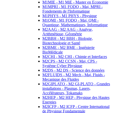
M1MIE - M1 MiE - Master en Economie
M1MPRI - M1 FODQ - Maj. MPRI -
Fondements de l'Informatique
M1PHYS - M1 PHYS - Physique
M1QMI - M1 FODQ - Maj. QMI -
Quantique, Mathematiques, Informatique
M2AAG - M2 AAG - Analyse,
Arithmétique, Géométrie
M2BBH - M2 BBH - Biologie,
Biotechnologie et Santé
M2BME - M2 BME - Ingénierie
BioMédicale
M2CHI - M2 CHI - Chimie et Interfaces
M2CPS - M2 CCSN - Maj. CPS -
Système Cyber Physique
M2DS - M2 DS - Science des données
M2FLUIDS - M2 Mech - Maj. Fluids -
Mecanique des Fluides
M2GIPLATO - M2 GI-PLATO - Grandes
installations - Plasmas, Lasers,
Accélérateurs, Tokamaks
M2HEP - M2 HEP - Physique des Hautes
Energies
M2ICFP - M2 ICFP - Centre International
de Physique Fondamentale