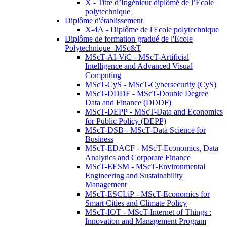
X - Titre d’Ingénieur diplômé de l’École
polytechnique
Diplôme d'établissement
X-4A - Diplôme de l'Ecole polytechnique
Diplôme de formation gradué de l'Ecole
Polytechnique -MSc&T
MScT-AI-ViC - MScT-Artificial
Intelligence and Advanced Visual
Computing
MScT-CyS - MScT-Cybersecurity (CyS)
MScT-DDDF - MScT-Double Degree
Data and Finance (DDDF)
MScT-DEPP - MScT-Data and Economics
for Public Policy (DEPP)
MScT-DSB - MScT-Data Science for
Business
MScT-EDACF - MScT-Economics, Data
Analytics and Corporate Finance
MScT-EESM - MScT-Environmental
Engineering and Sustainability
Management
MScT-ESCLiP - MScT-Economics for
Smart Cities and Climate Policy
MScT-IOT - MScT-Internet of Things :
Innovation and Management Program