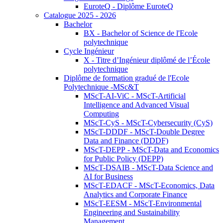
EuroteQ - Diplôme EuroteQ
Catalogue 2025 - 2026
Bachelor
BX - Bachelor of Science de l'Ecole
polytechnique
Cycle Ingénieur
X - Titre d’Ingénieur diplômé de l’École
polytechnique
Diplôme de formation gradué de l'Ecole
Polytechnique -MSc&T
MScT-AI-ViC - MScT-Artificial
Intelligence and Advanced Visual
Computing
MScT-CyS - MScT-Cybersecurity (CyS)
MScT-DDDF - MScT-Double Degree
Data and Finance (DDDF)
MScT-DEPP - MScT-Data and Economics
for Public Policy (DEPP)
MScT-DSAIB - MScT-Data Science and
AI for Business
MScT-EDACF - MScT-Economics, Data
Analytics and Corporate Finance
MScT-EESM - MScT-Environmental
Engineering and Sustainability
Management