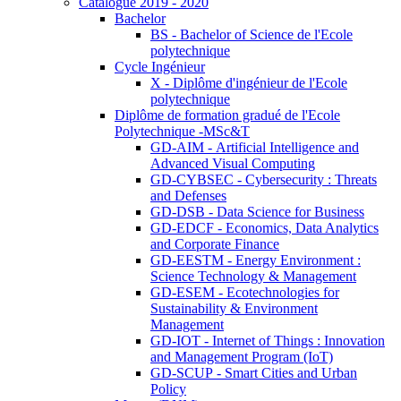
Catalogue 2019 - 2020
Bachelor
BS - Bachelor of Science de l'Ecole
polytechnique
Cycle Ingénieur
X - Diplôme d'ingénieur de l'Ecole
polytechnique
Diplôme de formation gradué de l'Ecole
Polytechnique -MSc&T
GD-AIM - Artificial Intelligence and
Advanced Visual Computing
GD-CYBSEC - Cybersecurity : Threats
and Defenses
GD-DSB - Data Science for Business
GD-EDCF - Economics, Data Analytics
and Corporate Finance
GD-EESTM - Energy Environment :
Science Technology & Management
GD-ESEM - Ecotechnologies for
Sustainability & Environment
Management
GD-IOT - Internet of Things : Innovation
and Management Program (IoT)
GD-SCUP - Smart Cities and Urban
Policy