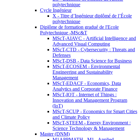
polytechnique
Cycle Ingénieur
X - Titre d’Ingénieur diplômé de l’École
polytechnique
Diplôme de formation gradué de l'Ecole
Polytechnique -MSc&T
MScT-AIAVC - Artificial Intelligence and
Advanced Visual Computing
MScT-CTD - Cybersecurity : Threats and
Defenses
MScT-DSB - Data Science for Business
MScT-ECOSEM - Environmental
Engineering and Sustainability
Management
MScT-EDACF - Economics, Data
Analytics and Corporate Finance
MScT-IOT - Internet of Things :
Innovation and Management Program
(IoT)
MScT-SCUP - Economics for Smart Cities
and Climate Policy
MScT-STEEM - Energy Environment :
Science Technology & Management
Master (DNM)
M1APPMATH - M1 - Applied