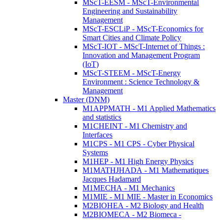
MScT-EESM - MScT-Environmental
Engineering and Sustainability
Management
MScT-ESCLiP - MScT-Economics for
Smart Cities and Climate Policy
MScT-IOT - MScT-Internet of Things :
Innovation and Management Program
(IoT)
MScT-STEEM - MScT-Energy
Environment : Science Technology &
Management
Master (DNM)
M1APPMATH - M1 Applied Mathematics
and statistics
M1CHEINT - M1 Chemistry and
Interfaces
M1CPS - M1 CPS - Cyber Physical
Systems
M1HEP - M1 High Energy Physics
M1MATHJHADA - M1 Mathematiques
Jacques Hadamard
M1MECHA - M1 Mechanics
M1MIE - M1 MIE - Master in Economics
M2BIOHEA - M2 Biology and Health
M2BIOMECA - M2 Biomeca -