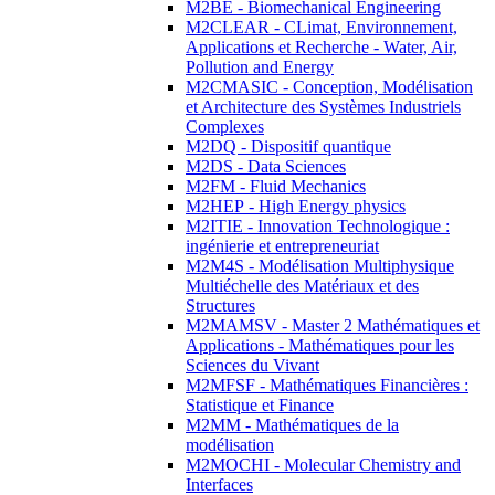
M2BE - Biomechanical Engineering
M2CLEAR - CLimat, Environnement,
Applications et Recherche - Water, Air,
Pollution and Energy
M2CMASIC - Conception, Modélisation
et Architecture des Systèmes Industriels
Complexes
M2DQ - Dispositif quantique
M2DS - Data Sciences
M2FM - Fluid Mechanics
M2HEP - High Energy physics
M2ITIE - Innovation Technologique :
ingénierie et entrepreneuriat
M2M4S - Modélisation Multiphysique
Multiéchelle des Matériaux et des
Structures
M2MAMSV - Master 2 Mathématiques et
Applications - Mathématiques pour les
Sciences du Vivant
M2MFSF - Mathématiques Financières :
Statistique et Finance
M2MM - Mathématiques de la
modélisation
M2MOCHI - Molecular Chemistry and
Interfaces