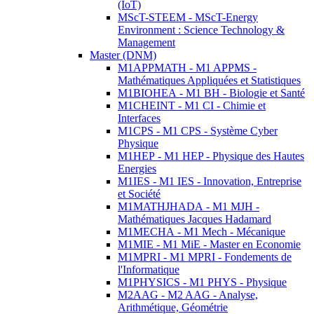
(IoT)
MScT-STEEM - MScT-Energy
Environment : Science Technology &
Management
Master (DNM)
M1APPMATH - M1 APPMS -
Mathématiques Appliquées et Statistiques
M1BIOHEA - M1 BH - Biologie et Santé
M1CHEINT - M1 CI - Chimie et
Interfaces
M1CPS - M1 CPS - Système Cyber
Physique
M1HEP - M1 HEP - Physique des Hautes
Energies
M1IES - M1 IES - Innovation, Entreprise
et Société
M1MATHJHADA - M1 MJH -
Mathématiques Jacques Hadamard
M1MECHA - M1 Mech - Mécanique
M1MIE - M1 MiE - Master en Economie
M1MPRI - M1 MPRI - Fondements de
l'Informatique
M1PHYSICS - M1 PHYS - Physique
M2AAG - M2 AAG - Analyse,
Arithmétique, Géométrie