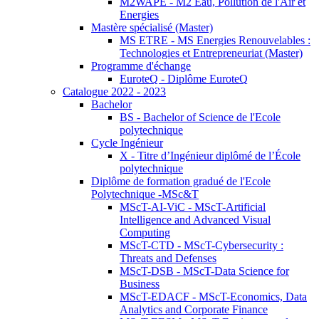
M2WAPE - M2 Eau, Pollution de l'Air et
Energies
Mastère spécialisé (Master)
MS ETRE - MS Energies Renouvelables :
Technologies et Entrepreneuriat (Master)
Programme d'échange
EuroteQ - Diplôme EuroteQ
Catalogue 2022 - 2023
Bachelor
BS - Bachelor of Science de l'Ecole
polytechnique
Cycle Ingénieur
X - Titre d’Ingénieur diplômé de l’École
polytechnique
Diplôme de formation gradué de l'Ecole
Polytechnique -MSc&T
MScT-AI-ViC - MScT-Artificial
Intelligence and Advanced Visual
Computing
MScT-CTD - MScT-Cybersecurity :
Threats and Defenses
MScT-DSB - MScT-Data Science for
Business
MScT-EDACF - MScT-Economics, Data
Analytics and Corporate Finance