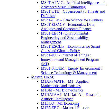
MScT-AI-ViC - Artificial Intelligence and
Advanced Visual Computing
MScT-CTD - Cybersecurity : Threats and
Defenses
MScT-DSB - Data Science for Business
MScT-EDACF - Economics, Data
Analytics and Corporate Finance
MScT-EESM - Environmental
Engineering and Sustainability
Management
MScT-ESCLiP - Economics for Smart
Cities and Climate Policy
MScT-IOT - Internet of Things :
Innovation and Management Program
(IoT)
MScT-STEEM - Energy Environment :
Science Technology & Management
Master (DNM)
M1APPMATH - M1 - Applied
Mathematics and statistics
M1BM - M1 Biomechanics
M1DATAAI - M1 Data AI - Data and
Artificial Intelligence
M1ECO - M1 Economie
M1ENERG - Master 1 Énergie