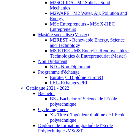
M2SOLIDS - M2 Solids - Solid
Mechanics
M2WAPE - M2 Water, Air, Pollution and
Energy
MSc Entrepreneurs - MSc X-HEC
Entrepreneurs
Mastère spécialisé (Master)
M2REST - Renewable Energy, Science
and Technology
MS ETRE - MS Energies Renouvelables :
Technologies & Entrepreneuriat (Master)
Non Diplomant
ND - Non Diplomant
Programme d'échange
EuroteQ - Diplôme EuroteQ
PEI - Echanges PEI
Catalogue 2021 - 2022
Bachelor
BS - Bachelor of Science de l'Ecole
polytechnique
Cycle Ingénieur
X - Titre d’Ingénieur diplômé de l’École
polytechnique
Diplôme de formation gradué de l'Ecole
Polytechnique -MSc&T