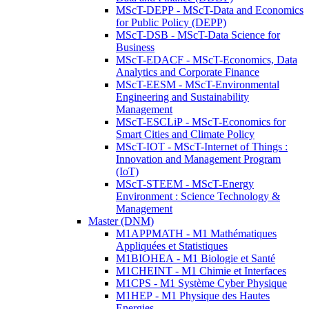
MScT-DEPP - MScT-Data and Economics
for Public Policy (DEPP)
MScT-DSB - MScT-Data Science for
Business
MScT-EDACF - MScT-Economics, Data
Analytics and Corporate Finance
MScT-EESM - MScT-Environmental
Engineering and Sustainability
Management
MScT-ESCLiP - MScT-Economics for
Smart Cities and Climate Policy
MScT-IOT - MScT-Internet of Things :
Innovation and Management Program
(IoT)
MScT-STEEM - MScT-Energy
Environment : Science Technology &
Management
Master (DNM)
M1APPMATH - M1 Mathématiques
Appliquées et Statistiques
M1BIOHEA - M1 Biologie et Santé
M1CHEINT - M1 Chimie et Interfaces
M1CPS - M1 Système Cyber Physique
M1HEP - M1 Physique des Hautes
Energies