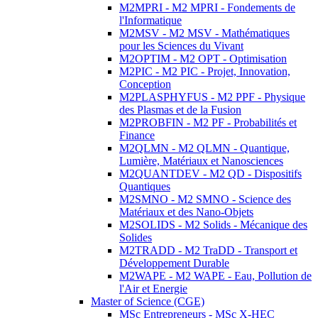
M2MPRI - M2 MPRI - Fondements de
l'Informatique
M2MSV - M2 MSV - Mathématiques
pour les Sciences du Vivant
M2OPTIM - M2 OPT - Optimisation
M2PIC - M2 PIC - Projet, Innovation,
Conception
M2PLASPHYFUS - M2 PPF - Physique
des Plasmas et de la Fusion
M2PROBFIN - M2 PF - Probabilités et
Finance
M2QLMN - M2 QLMN - Quantique,
Lumière, Matériaux et Nanosciences
M2QUANTDEV - M2 QD - Dispositifs
Quantiques
M2SMNO - M2 SMNO - Science des
Matériaux et des Nano-Objets
M2SOLIDS - M2 Solids - Mécanique des
Solides
M2TRADD - M2 TraDD - Transport et
Développement Durable
M2WAPE - M2 WAPE - Eau, Pollution de
l'Air et Energie
Master of Science (CGE)
MSc Entrepreneurs - MSc X-HEC