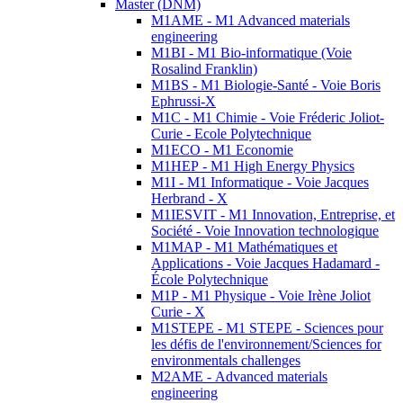
Master (DNM)
M1AME - M1 Advanced materials
engineering
M1BI - M1 Bio-informatique (Voie
Rosalind Franklin)
M1BS - M1 Biologie-Santé - Voie Boris
Ephrussi-X
M1C - M1 Chimie - Voie Fréderic Joliot-
Curie - Ecole Polytechnique
M1ECO - M1 Economie
M1HEP - M1 High Energy Physics
M1I - M1 Informatique - Voie Jacques
Herbrand - X
M1IESVIT - M1 Innovation, Entreprise, et
Société - Voie Innovation technologique
M1MAP - M1 Mathématiques et
Applications - Voie Jacques Hadamard -
École Polytechnique
M1P - M1 Physique - Voie Irène Joliot
Curie - X
M1STEPE - M1 STEPE - Sciences pour
les défis de l'environnement/Sciences for
environmentals challenges
M2AME - Advanced materials
engineering