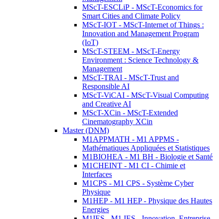
MScT-ESCLiP - MScT-Economics for
Smart Cities and Climate Policy
MScT-IOT - MScT-Internet of Things :
Innovation and Management Program
(IoT)
MScT-STEEM - MScT-Energy
Environment : Science Technology &
Management
MScT-TRAI - MScT-Trust and
Responsible AI
MScT-ViCAI - MScT-Visual Computing
and Creative AI
MScT-XCin - MScT-Extended
Cinematography XCin
Master (DNM)
M1APPMATH - M1 APPMS -
Mathématiques Appliquées et Statistiques
M1BIOHEA - M1 BH - Biologie et Santé
M1CHEINT - M1 CI - Chimie et
Interfaces
M1CPS - M1 CPS - Système Cyber
Physique
M1HEP - M1 HEP - Physique des Hautes
Energies
M1IES - M1 IES - Innovation, Entreprise