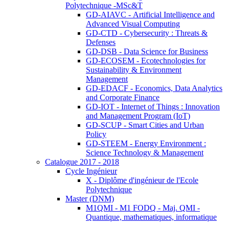
Polytechnique -MSc&T
GD-AIAVC - Artificial Intelligence and
Advanced Visual Computing
GD-CTD - Cybersecurity : Threats &
Defenses
GD-DSB - Data Science for Business
GD-ECOSEM - Ecotechnologies for
Sustainability & Environment
Management
GD-EDACF - Economics, Data Analytics
and Corporate Finance
GD-IOT - Internet of Things : Innovation
and Management Program (IoT)
GD-SCUP - Smart Cities and Urban
Policy
GD-STEEM - Energy Environment :
Science Technology & Management
Catalogue 2017 - 2018
Cycle Ingénieur
X - Diplôme d'ingénieur de l'Ecole
Polytechnique
Master (DNM)
M1QMI - M1 FODQ - Maj. QMI -
Quantique, mathematiques, informatique