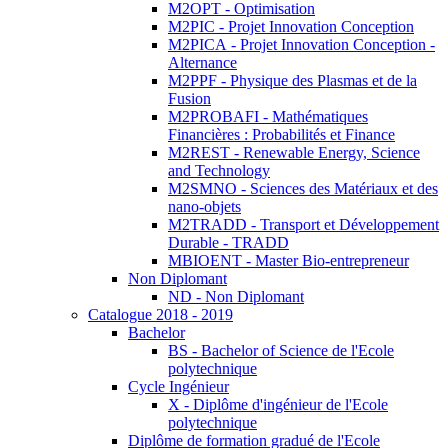
M2OPT - Optimisation
M2PIC - Projet Innovation Conception
M2PICA - Projet Innovation Conception -
Alternance
M2PPF - Physique des Plasmas et de la
Fusion
M2PROBAFI - Mathématiques
Financières : Probabilités et Finance
M2REST - Renewable Energy, Science
and Technology
M2SMNO - Sciences des Matériaux et des
nano-objets
M2TRADD - Transport et Développement
Durable - TRADD
MBIOENT - Master Bio-entrepreneur
Non Diplomant
ND - Non Diplomant
Catalogue 2018 - 2019
Bachelor
BS - Bachelor of Science de l'Ecole
polytechnique
Cycle Ingénieur
X - Diplôme d'ingénieur de l'Ecole
polytechnique
Diplôme de formation gradué de l'Ecole