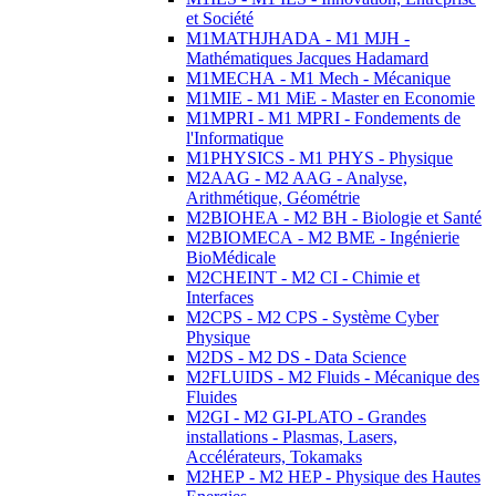
et Société
M1MATHJHADA - M1 MJH -
Mathématiques Jacques Hadamard
M1MECHA - M1 Mech - Mécanique
M1MIE - M1 MiE - Master en Economie
M1MPRI - M1 MPRI - Fondements de
l'Informatique
M1PHYSICS - M1 PHYS - Physique
M2AAG - M2 AAG - Analyse,
Arithmétique, Géométrie
M2BIOHEA - M2 BH - Biologie et Santé
M2BIOMECA - M2 BME - Ingénierie
BioMédicale
M2CHEINT - M2 CI - Chimie et
Interfaces
M2CPS - M2 CPS - Système Cyber
Physique
M2DS - M2 DS - Data Science
M2FLUIDS - M2 Fluids - Mécanique des
Fluides
M2GI - M2 GI-PLATO - Grandes
installations - Plasmas, Lasers,
Accélérateurs, Tokamaks
M2HEP - M2 HEP - Physique des Hautes