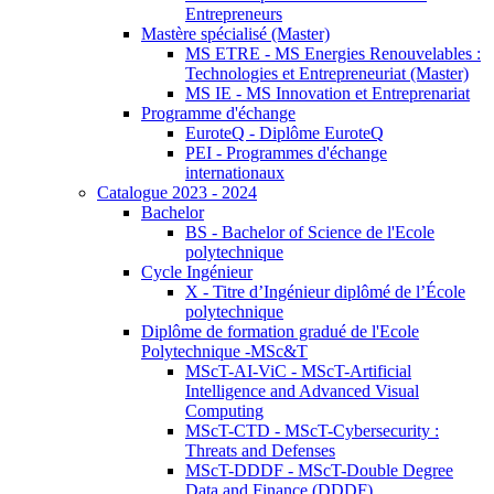
Entrepreneurs
Mastère spécialisé (Master)
MS ETRE - MS Energies Renouvelables :
Technologies et Entrepreneuriat (Master)
MS IE - MS Innovation et Entreprenariat
Programme d'échange
EuroteQ - Diplôme EuroteQ
PEI - Programmes d'échange
internationaux
Catalogue 2023 - 2024
Bachelor
BS - Bachelor of Science de l'Ecole
polytechnique
Cycle Ingénieur
X - Titre d’Ingénieur diplômé de l’École
polytechnique
Diplôme de formation gradué de l'Ecole
Polytechnique -MSc&T
MScT-AI-ViC - MScT-Artificial
Intelligence and Advanced Visual
Computing
MScT-CTD - MScT-Cybersecurity :
Threats and Defenses
MScT-DDDF - MScT-Double Degree
Data and Finance (DDDF)