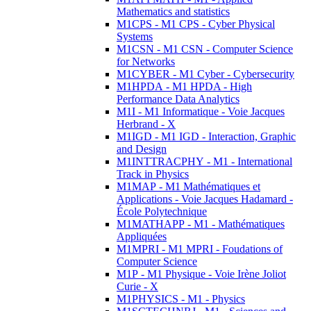
Mathematics and statistics
M1CPS - M1 CPS - Cyber Physical
Systems
M1CSN - M1 CSN - Computer Science
for Networks
M1CYBER - M1 Cyber - Cybersecurity
M1HPDA - M1 HPDA - High
Performance Data Analytics
M1I - M1 Informatique - Voie Jacques
Herbrand - X
M1IGD - M1 IGD - Interaction, Graphic
and Design
M1INTTRACPHY - M1 - International
Track in Physics
M1MAP - M1 Mathématiques et
Applications - Voie Jacques Hadamard -
École Polytechnique
M1MATHAPP - M1 - Mathématiques
Appliquées
M1MPRI - M1 MPRI - Foudations of
Computer Science
M1P - M1 Physique - Voie Irène Joliot
Curie - X
M1PHYSICS - M1 - Physics