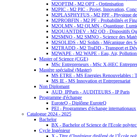
M2OPTIM - M2 OPT - Optimisation
M2PIC - M2 PIC - Projet, Innovation, Conc
M2PLASPHYFUS - M2 PPF - Physique des P
M2PROBFIN - M2 PF - Probabilités et Fin
M2QLMN - M2 QLMN - Quantique, Lumière
M2QUANTDEV - M2 QD - Dispositifs Qua
M2SMNO - M2 SMNO - Science des Matéri
M2SOLIDS - M2 Solids - Mécanique des So
M2TRADD - M2 TraDD - Transport et Dév
M2WAPE - M2 WAPE - Eau, Air, Pollution 
Master of Science (CGE)
MSc Entrepreneurs - MSc X-HEC Entrepre
Mastère spécialisé (Master)
MS ETRE - MS Energies Renouvelables : Tec
MS IE - MS Innovation et Entreprenariat
Non Diplomant
AUD_IPParis - AUDITEURS - IP Paris
Programme d'échange
EuroteQ - Diplôme EuroteQ
PEI - Programmes d'échange internationaux
Catalogue 2024 - 2025
Bachelor
BX - Bachelor of Science de l'Ecole polyte
Cycle Ingénieur
X - Titre d’Ingénieur diplômé de l’École po