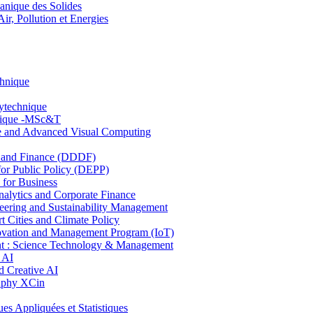
nique des Solides
, Pollution et Energies
chnique
lytechnique
hnique -MSc&T
ce and Advanced Visual Computing
and Finance (DDDF)
r Public Policy (DEPP)
for Business
ytics and Corporate Finance
ring and Sustainability Management
Cities and Climate Policy
ovation and Management Program (IoT)
: Science Technology & Management
 AI
 Creative AI
aphy XCin
ppliquées et Statistiques