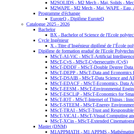
M2SOLIDS - M2 Mech - Maj. Solids - Meca
M2WAPE - M2 Mech - Maj. WAPE - Eau, Air
Programme d'échange
EuroteQ - Diplôme EuroteQ
Catalogue 2025 - 2026
Bachelor
BX - Bachelor of Science de l'Ecole polyte
Cycle Ingénieur
X - Titre d’Ingénieur diplômé de l’École po
Diplôme de formation gradué de l'Ecole Polytec
MScT-AI-ViC - MScT-Artificial Intelligen
MScT-CyS - MScT-Cybersecurity (CyS)
MScT-DDDF - MScT-Double Degree Data 
MScT-DEPP - MScT-Data and Economics fo
MScT-DSAIB - MScT-Data Science and AI 
MScT-EDACF - MScT-Economics, Data Anal
MScT-EESM - MScT-Environmental Enginee
MScT-ESCLiP - MScT-Economics for Smart 
MScT-IOT - MScT-Internet of Things : Inn
MScT-STEEM - MScT-Energy Environment 
MScT-TRAI - MScT-Trust and Responsible
MScT-ViCAI - MScT-Visual Computing and
MScT-XCin - MScT-Extended Cinematogr
Master (DNM)
M1APPMATH - M1 APPMS - Mathématiques A