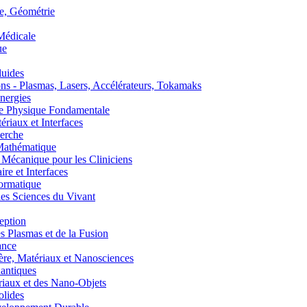
, Géométrie
édicale
ue
uides
s - Plasmas, Lasers, Accélérateurs, Tokamaks
nergies
de Physique Fondamentale
aux et Interfaces
erche
athématique
anique pour les Cliniciens
 et Interfaces
ormatique
s Sciences du Vivant
eption
lasmas et de la Fusion
ance
, Matériaux et Nanosciences
ntiques
aux et des Nano-Objets
lides