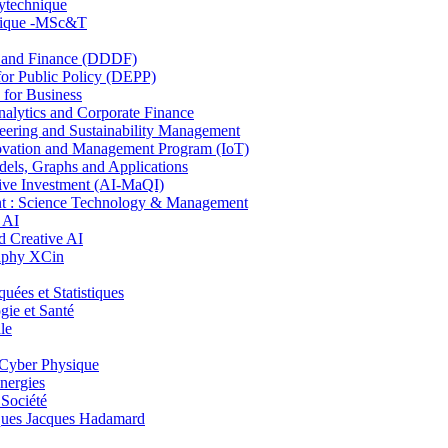
lytechnique
hnique -MSc&T
and Finance (DDDF)
r Public Policy (DEPP)
for Business
ytics and Corporate Finance
ring and Sustainability Management
ovation and Management Program (IoT)
ls, Graphs and Applications
ive Investment (AI-MaQI)
: Science Technology & Management
 AI
 Creative AI
aphy XCin
es et Statistiques
ie et Santé
le
Cyber Physique
nergies
 Société
es Jacques Hadamard