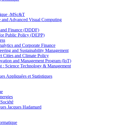
hnique -MSc&T
ce and Advanced Visual Computing
and Finance (DDDF)
r Public Policy (DEPP)
ess
ytics and Corporate Finance
ring and Sustainability Management
Cities and Climate Policy
ovation and Management Program (IoT)
: Science Technology & Management
ppliquées et Statistiques
ue
nergies
 Société
es Jacques Hadamard
ormatique