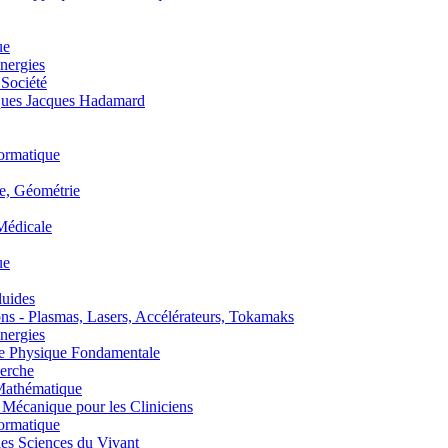
ue
nergies
 Société
es Jacques Hadamard
ormatique
, Géométrie
édicale
ue
uides
s - Plasmas, Lasers, Accélérateurs, Tokamaks
nergies
de Physique Fondamentale
erche
athématique
anique pour les Cliniciens
ormatique
s Sciences du Vivant