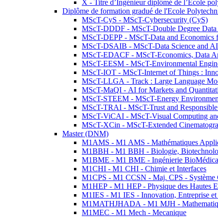
X - Titre d’Ingénieur diplômé de l’École po
Diplôme de formation gradué de l'Ecole Polytec
MScT-CyS - MScT-Cybersecurity (CyS)
MScT-DDDF - MScT-Double Degree Data 
MScT-DEPP - MScT-Data and Economics fo
MScT-DSAIB - MScT-Data Science and AI 
MScT-EDACF - MScT-Economics, Data Anal
MScT-EESM - MScT-Environmental Enginee
MScT-IOT - MScT-Internet of Things : Inn
MScT-LLGA - Track : Large Language Mode
MScT-MaQI - AI for Markets and Quantitat
MScT-STEEM - MScT-Energy Environment 
MScT-TRAI - MScT-Trust and Responsible
MScT-ViCAI - MScT-Visual Computing and
MScT-XCin - MScT-Extended Cinematogr
Master (DNM)
M1AMS - M1 AMS - Mathématiques Appliqué
M1BBH - M1 BBH - Biologie, Biotechnolog
M1BME - M1 BME - Ingénierie BioMédica
M1CHI - M1 CHI - Chimie et Interfaces
M1CPS - M1 CCSN - Maj. CPS - Système 
M1HEP - M1 HEP - Physique des Hautes E
M1IES - M1 IES - Innovation, Entreprise et
M1MATHJHADA - M1 MJH - Mathematiqu
M1MEC - M1 Mech - Mecanique