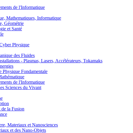
nts de l'Informatique
, Mathematiques, Informatique
, Géométrie
ie et Santé
le
Cyber Physique
nique des Fluides
lations - Plasmas, Lasers, Accélérateurs, Tokamaks
nergies
de Physique Fondamentale
athématique
nts de l'Informatique
s Sciences du Vivant
he
ption
 de la Fusion
ance
, Materiaux et Nanosciences
aux et des Nano-Objets