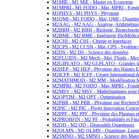
M1MIE - M1 MiE - Master en Economie
M1MPRI - M1 FODQ - Maj. MPRI - Fondeme
M1PHYS - M1 PHYS - Physique
M1QMI - M1 FODQ - Maj. QMI - Quantique
M2AAG - M2 AAG - Analyse, Arithmétique
M2BBH - M2 BBH - Biologie, Biotechnolog
M2BME - M2 BME - Ingénierie BioMédica
M2CHI - M2 CHI - Chimie et Interfaces
M2CPS - M2 CCSN - Maj. CPS - Système 
M2DS - M2 DS - Science des données
M2FLUIDS - M2 Mech - Maj. Fluids - Meca
M2GIPLATO - M2 GI-PLATO - Grandes instal
M2HEP - M2 HEP - Physique des Hautes E
M2ICFP - M2 ICFP - Centre International 
M2MATHMOD - M2 MM - Modélisation M
M2MPRI - M2 FODQ - Maj. MPRI - Fondeme
M2MSV - M2 MSV - Mathématiques pour le
M2OPTIM - M2 OPT - Optimisation
M2PBR - M2 PBR - Physique par Recherc
M2PIC - M2 PIC - Projet Innovation Conce
M2PPF - M2 PPF - Physique des Plasmas et
M2PROBFIN - M2 PF - Probabilités et Fin
M2QD - M2 QD - Dispositifs Quantiques
M2QLMN - M2 QLMN - Quantique, Lumiere
M2SMNO - M2 SMNO - Science des Materi