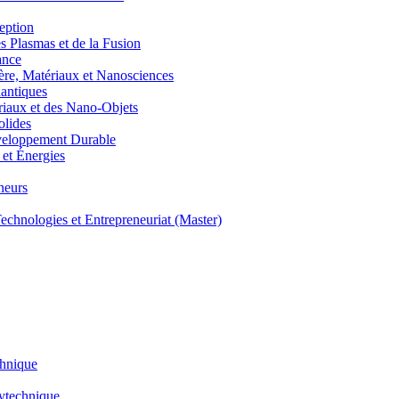
eption
lasmas et de la Fusion
ance
, Matériaux et Nanosciences
ntiques
aux et des Nano-Objets
lides
eloppement Durable
et Énergies
neurs
hnologies et Entrepreneuriat (Master)
chnique
lytechnique