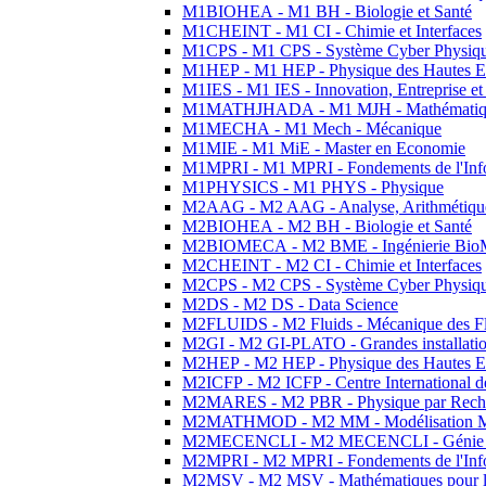
M1BIOHEA - M1 BH - Biologie et Santé
M1CHEINT - M1 CI - Chimie et Interfaces
M1CPS - M1 CPS - Système Cyber Physiq
M1HEP - M1 HEP - Physique des Hautes E
M1IES - M1 IES - Innovation, Entreprise et
M1MATHJHADA - M1 MJH - Mathématiqu
M1MECHA - M1 Mech - Mécanique
M1MIE - M1 MiE - Master en Economie
M1MPRI - M1 MPRI - Fondements de l'Inf
M1PHYSICS - M1 PHYS - Physique
M2AAG - M2 AAG - Analyse, Arithmétique
M2BIOHEA - M2 BH - Biologie et Santé
M2BIOMECA - M2 BME - Ingénierie BioM
M2CHEINT - M2 CI - Chimie et Interfaces
M2CPS - M2 CPS - Système Cyber Physiq
M2DS - M2 DS - Data Science
M2FLUIDS - M2 Fluids - Mécanique des Fl
M2GI - M2 GI-PLATO - Grandes installation
M2HEP - M2 HEP - Physique des Hautes E
M2ICFP - M2 ICFP - Centre International 
M2MARES - M2 PBR - Physique par Rech
M2MATHMOD - M2 MM - Modélisation M
M2MECENCLI - M2 MECENCLI - Génie Méc
M2MPRI - M2 MPRI - Fondements de l'Inf
M2MSV - M2 MSV - Mathématiques pour le