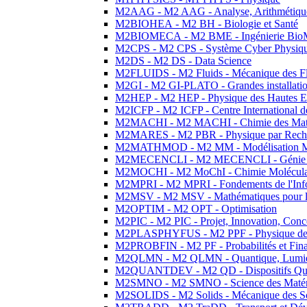
M2AAG - M2 AAG - Analyse, Arithmétique
M2BIOHEA - M2 BH - Biologie et Santé
M2BIOMECA - M2 BME - Ingénierie BioM
M2CPS - M2 CPS - Système Cyber Physiq
M2DS - M2 DS - Data Science
M2FLUIDS - M2 Fluids - Mécanique des Fl
M2GI - M2 GI-PLATO - Grandes installation
M2HEP - M2 HEP - Physique des Hautes E
M2ICFP - M2 ICFP - Centre International 
M2MACHI - M2 MACHI - Chimie des Matéri
M2MARES - M2 PBR - Physique par Rech
M2MATHMOD - M2 MM - Modélisation M
M2MECENCLI - M2 MECENCLI - Génie Méc
M2MOCHI - M2 MoChI - Chimie Moléculaire
M2MPRI - M2 MPRI - Fondements de l'Inf
M2MSV - M2 MSV - Mathématiques pour le
M2OPTIM - M2 OPT - Optimisation
M2PIC - M2 PIC - Projet, Innovation, Conc
M2PLASPHYFUS - M2 PPF - Physique des P
M2PROBFIN - M2 PF - Probabilités et Fin
M2QLMN - M2 QLMN - Quantique, Lumière
M2QUANTDEV - M2 QD - Dispositifs Qua
M2SMNO - M2 SMNO - Science des Matéri
M2SOLIDS - M2 Solids - Mécanique des So