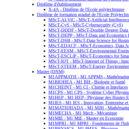
Diplôme d'établissement
X-4A - Diplôme de l'Ecole polytechnique
Diplôme de formation gradué de l'Ecole Polytec
MScT-AI-ViC - MScT-Artificial Intelligen
MScT-CyS - MScT-Cybersecurity (CyS)
MScT-DDDF - MScT-Double Degree Data 
MScT-DEPP - MScT-Data and Economics fo
MScT-DSB - MScT-Data Science for Busin
MScT-EDACF - MScT-Economics, Data Anal
MScT-EESM - MScT-Environmental Enginee
MScT-ESCLiP - MScT-Economics for Smart 
MScT-IOT - MScT-Internet of Things : Inn
MScT-STEEM - MScT-Energy Environment 
Master (DNM)
M1APPMATH - M1 APPMS - Mathématiques A
M1BIOHEA - M1 BH - Biologie et Santé
M1CHEINT - M1 CI - Chimie et Interfaces
M1CPS - M1 CPS - Système Cyber Physiq
M1HEP - M1 HEP - Physique des Hautes E
M1IES - M1 IES - Innovation, Entreprise et
M1MATHJHADA - M1 MJH - Mathématiqu
M1MECHA - M1 Mech - Mécanique
M1MIE - M1 MiE - Master en Economie
M1MPRI - M1 MPRI - Fondements de l'Inf
M1PHYSICS - M1 PHYS - Physique