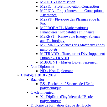
M2OPT - Optimisation
M2PIC - Projet Innovation Conception
M2PICA - Projet Innovation Conception -
Alternance
M2PPF - Physique des Plasmas et de la
Fusion
M2PROBAFI - Mathématiques
Financières : Probabilités et Finance
M2REST - Renewable Energy, Science
and Technology
M2SMNO - Sciences des Matériaux et des
nano-objets
M2TRADD - Transport et Développement
Durable - TRADD
MBIOENT - Master Bio-entrepreneur
Non Diplomant
ND - Non Diplomant
Catalogue 2018 - 2019
Bachelor
BS - Bachelor of Science de l'Ecole
polytechnique
Cycle Ingénieur
X - Diplôme d'ingénieur de l'Ecole
polytechnique
Diplôme de formation gradué de l'Ecole