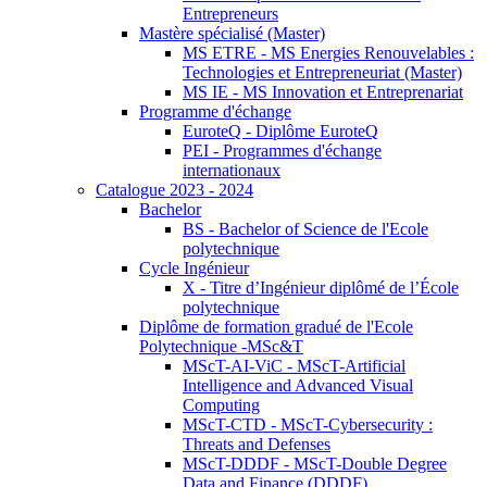
Entrepreneurs
Mastère spécialisé (Master)
MS ETRE - MS Energies Renouvelables :
Technologies et Entrepreneuriat (Master)
MS IE - MS Innovation et Entreprenariat
Programme d'échange
EuroteQ - Diplôme EuroteQ
PEI - Programmes d'échange
internationaux
Catalogue 2023 - 2024
Bachelor
BS - Bachelor of Science de l'Ecole
polytechnique
Cycle Ingénieur
X - Titre d’Ingénieur diplômé de l’École
polytechnique
Diplôme de formation gradué de l'Ecole
Polytechnique -MSc&T
MScT-AI-ViC - MScT-Artificial
Intelligence and Advanced Visual
Computing
MScT-CTD - MScT-Cybersecurity :
Threats and Defenses
MScT-DDDF - MScT-Double Degree
Data and Finance (DDDF)