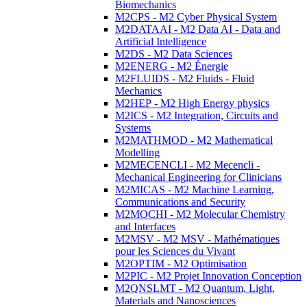
Biomechanics
M2CPS - M2 Cyber Physical System
M2DATAAI - M2 Data AI - Data and
Artificial Intelligence
M2DS - M2 Data Sciences
M2ENERG - M2 Énergie
M2FLUIDS - M2 Fluids - Fluid
Mechanics
M2HEP - M2 High Energy physics
M2ICS - M2 Integration, Circuits and
Systems
M2MATHMOD - M2 Mathematical
Modelling
M2MECENCLI - M2 Mecencli -
Mechanical Engineering for Clinicians
M2MICAS - M2 Machine Learning,
Communications and Security
M2MOCHI - M2 Molecular Chemistry
and Interfaces
M2MSV - M2 MSV - Mathématiques
pour les Sciences du Vivant
M2OPTIM - M2 Optimisation
M2PIC - M2 Projet Innovation Conception
M2QNSLMT - M2 Quantum, Light,
Materials and Nanosciences