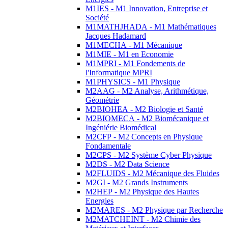
M1IES - M1 Innovation, Entreprise et
Société
M1MATHJHADA - M1 Mathématiques
Jacques Hadamard
M1MECHA - M1 Mécanique
M1MIE - M1 en Economie
M1MPRI - M1 Fondements de
l'Informatique MPRI
M1PHYSICS - M1 Physique
M2AAG - M2 Analyse, Arithmétique,
Géométrie
M2BIOHEA - M2 Biologie et Santé
M2BIOMECA - M2 Biomécanique et
Ingéniérie Biomédical
M2CFP - M2 Concepts en Physique
Fondamentale
M2CPS - M2 Système Cyber Physique
M2DS - M2 Data Science
M2FLUIDS - M2 Mécanique des Fluides
M2GI - M2 Grands Instruments
M2HEP - M2 Physique des Hautes
Energies
M2MARES - M2 Physique par Recherche
M2MATCHEINT - M2 Chimie des