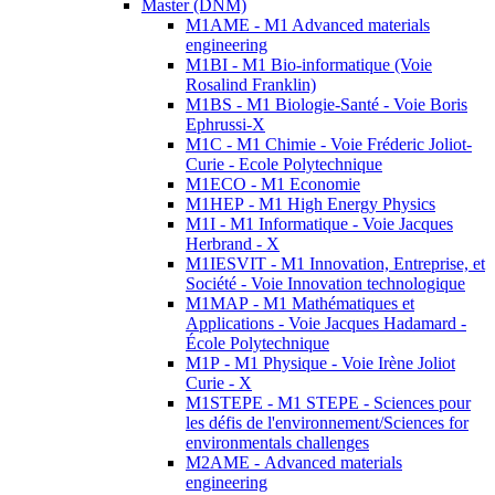
Master (DNM)
M1AME - M1 Advanced materials
engineering
M1BI - M1 Bio-informatique (Voie
Rosalind Franklin)
M1BS - M1 Biologie-Santé - Voie Boris
Ephrussi-X
M1C - M1 Chimie - Voie Fréderic Joliot-
Curie - Ecole Polytechnique
M1ECO - M1 Economie
M1HEP - M1 High Energy Physics
M1I - M1 Informatique - Voie Jacques
Herbrand - X
M1IESVIT - M1 Innovation, Entreprise, et
Société - Voie Innovation technologique
M1MAP - M1 Mathématiques et
Applications - Voie Jacques Hadamard -
École Polytechnique
M1P - M1 Physique - Voie Irène Joliot
Curie - X
M1STEPE - M1 STEPE - Sciences pour
les défis de l'environnement/Sciences for
environmentals challenges
M2AME - Advanced materials
engineering