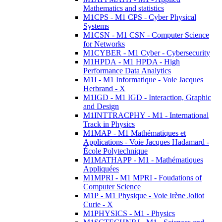
Mathematics and statistics
M1CPS - M1 CPS - Cyber Physical
Systems
M1CSN - M1 CSN - Computer Science
for Networks
M1CYBER - M1 Cyber - Cybersecurity
M1HPDA - M1 HPDA - High
Performance Data Analytics
M1I - M1 Informatique - Voie Jacques
Herbrand - X
M1IGD - M1 IGD - Interaction, Graphic
and Design
M1INTTRACPHY - M1 - International
Track in Physics
M1MAP - M1 Mathématiques et
Applications - Voie Jacques Hadamard -
École Polytechnique
M1MATHAPP - M1 - Mathématiques
Appliquées
M1MPRI - M1 MPRI - Foudations of
Computer Science
M1P - M1 Physique - Voie Irène Joliot
Curie - X
M1PHYSICS - M1 - Physics