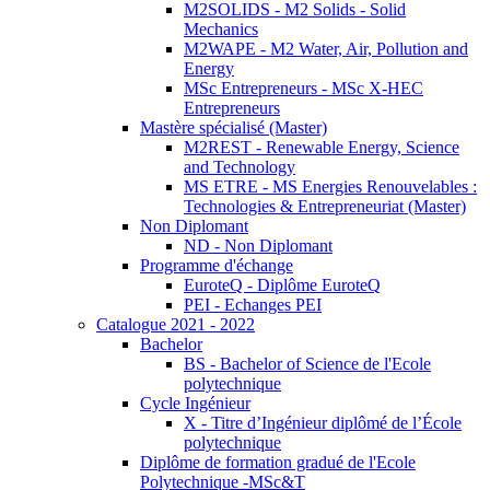
M2SOLIDS - M2 Solids - Solid
Mechanics
M2WAPE - M2 Water, Air, Pollution and
Energy
MSc Entrepreneurs - MSc X-HEC
Entrepreneurs
Mastère spécialisé (Master)
M2REST - Renewable Energy, Science
and Technology
MS ETRE - MS Energies Renouvelables :
Technologies & Entrepreneuriat (Master)
Non Diplomant
ND - Non Diplomant
Programme d'échange
EuroteQ - Diplôme EuroteQ
PEI - Echanges PEI
Catalogue 2021 - 2022
Bachelor
BS - Bachelor of Science de l'Ecole
polytechnique
Cycle Ingénieur
X - Titre d’Ingénieur diplômé de l’École
polytechnique
Diplôme de formation gradué de l'Ecole
Polytechnique -MSc&T