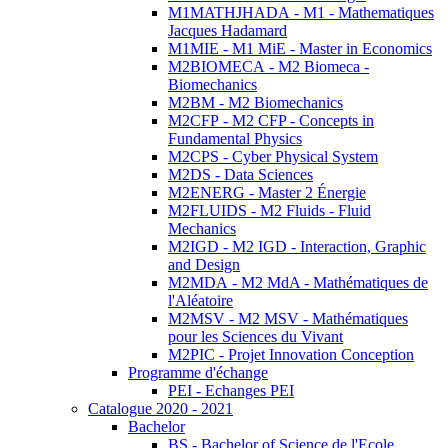
M1MATHJHADA - M1 - Mathematiques
Jacques Hadamard
M1MIE - M1 MiE - Master in Economics
M2BIOMECA - M2 Biomeca -
Biomechanics
M2BM - M2 Biomechanics
M2CFP - M2 CFP - Concepts in
Fundamental Physics
M2CPS - Cyber Physical System
M2DS - Data Sciences
M2ENERG - Master 2 Énergie
M2FLUIDS - M2 Fluids - Fluid
Mechanics
M2IGD - M2 IGD - Interaction, Graphic
and Design
M2MDA - M2 MdA - Mathématiques de
l'Aléatoire
M2MSV - M2 MSV - Mathématiques
pour les Sciences du Vivant
M2PIC - Projet Innovation Conception
Programme d'échange
PEI - Echanges PEI
Catalogue 2020 - 2021
Bachelor
BS - Bachelor of Science de l'Ecole