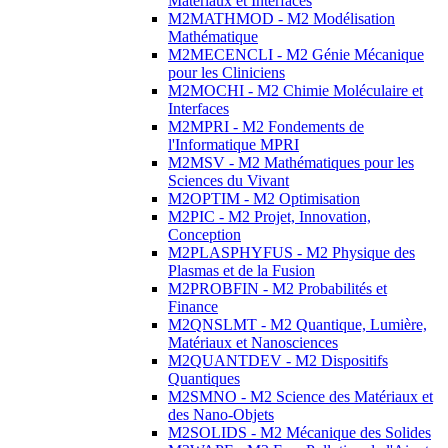
Matériaux et Interfaces
M2MATHMOD - M2 Modélisation
Mathématique
M2MECENCLI - M2 Génie Mécanique
pour les Cliniciens
M2MOCHI - M2 Chimie Moléculaire et
Interfaces
M2MPRI - M2 Fondements de
l'Informatique MPRI
M2MSV - M2 Mathématiques pour les
Sciences du Vivant
M2OPTIM - M2 Optimisation
M2PIC - M2 Projet, Innovation,
Conception
M2PLASPHYFUS - M2 Physique des
Plasmas et de la Fusion
M2PROBFIN - M2 Probabilités et
Finance
M2QNSLMT - M2 Quantique, Lumière,
Matériaux et Nanosciences
M2QUANTDEV - M2 Dispositifs
Quantiques
M2SMNO - M2 Science des Matériaux et
des Nano-Objets
M2SOLIDS - M2 Mécanique des Solides