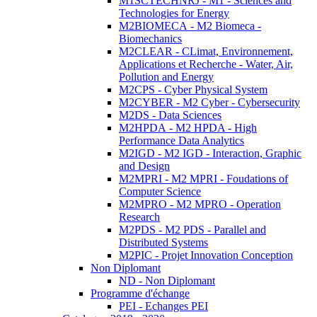
M1SCTECHNRJ - M1 - Sciences and
Technologies for Energy
M2BIOMECA - M2 Biomeca -
Biomechanics
M2CLEAR - CLimat, Environnement,
Applications et Recherche - Water, Air,
Pollution and Energy
M2CPS - Cyber Physical System
M2CYBER - M2 Cyber - Cybersecurity
M2DS - Data Sciences
M2HPDA - M2 HPDA - High
Performance Data Analytics
M2IGD - M2 IGD - Interaction, Graphic
and Design
M2MPRI - M2 MPRI - Foudations of
Computer Science
M2MPRO - M2 MPRO - Operation
Research
M2PDS - M2 PDS - Parallel and
Distributed Systems
M2PIC - Projet Innovation Conception
Non Diplomant
ND - Non Diplomant
Programme d'échange
PEI - Echanges PEI