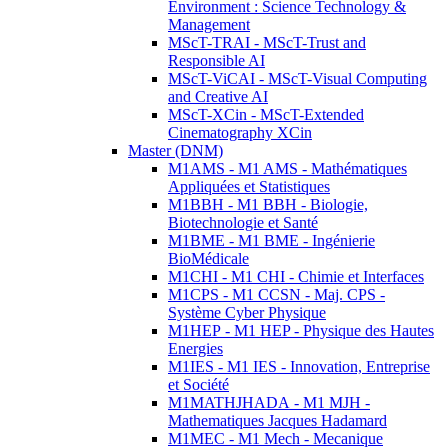
Environment : Science Technology &
Management
MScT-TRAI - MScT-Trust and
Responsible AI
MScT-ViCAI - MScT-Visual Computing
and Creative AI
MScT-XCin - MScT-Extended
Cinematography XCin
Master (DNM)
M1AMS - M1 AMS - Mathématiques
Appliquées et Statistiques
M1BBH - M1 BBH - Biologie,
Biotechnologie et Santé
M1BME - M1 BME - Ingénierie
BioMédicale
M1CHI - M1 CHI - Chimie et Interfaces
M1CPS - M1 CCSN - Maj. CPS -
Système Cyber Physique
M1HEP - M1 HEP - Physique des Hautes
Energies
M1IES - M1 IES - Innovation, Entreprise
et Société
M1MATHJHADA - M1 MJH -
Mathematiques Jacques Hadamard
M1MEC - M1 Mech - Mecanique