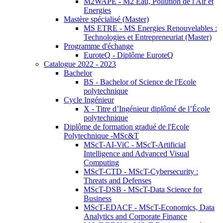
M2WAPE - M2 Eau, Pollution de l'Air et
Energies
Mastère spécialisé (Master)
MS ETRE - MS Energies Renouvelables :
Technologies et Entrepreneuriat (Master)
Programme d'échange
EuroteQ - Diplôme EuroteQ
Catalogue 2022 - 2023
Bachelor
BS - Bachelor of Science de l'Ecole
polytechnique
Cycle Ingénieur
X - Titre d’Ingénieur diplômé de l’École
polytechnique
Diplôme de formation gradué de l'Ecole
Polytechnique -MSc&T
MScT-AI-ViC - MScT-Artificial
Intelligence and Advanced Visual
Computing
MScT-CTD - MScT-Cybersecurity :
Threats and Defenses
MScT-DSB - MScT-Data Science for
Business
MScT-EDACF - MScT-Economics, Data
Analytics and Corporate Finance