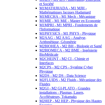
et Société
M1MATHJHADA - M1 MJH -
Mathématiques Jacques Hadamard
M1MECHA - M1 Mech - Mécanique
M1MIE - M1 MiE - Master en Economie
M1MPRI - M1 MPRI - Fondements de
l'Informatique
M1PHYSICS - M1 PHYS - Physique
M2AAG - M2 AAG - Analyse,
Arithmétique, Géométrie
M2BIOHEA - M2 BH - Biologie et Santé
M2BIOMECA - M2 BME - Ingénierie
BioMédicale
M2CHEINT - M2 CI - Chimie et
Interfaces
M2CPS - M2 CPS - Système Cyber
Physique
M2DS - M2 DS - Data Science
M2FLUIDS - M2 Fluids - Mécanique des
Fluides
M2GI - M2 GI-PLATO - Grandes
installations - Plasmas, Lasers,
Accélérateurs, Tokamaks
M2HEP - M2 HEP - Physique des Hautes