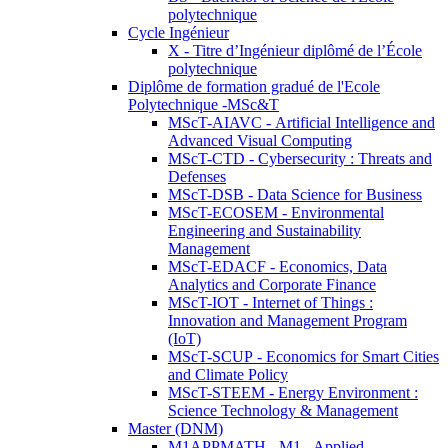
polytechnique
Cycle Ingénieur
X - Titre d’Ingénieur diplômé de l’École
polytechnique
Diplôme de formation gradué de l'Ecole
Polytechnique -MSc&T
MScT-AIAVC - Artificial Intelligence and
Advanced Visual Computing
MScT-CTD - Cybersecurity : Threats and
Defenses
MScT-DSB - Data Science for Business
MScT-ECOSEM - Environmental
Engineering and Sustainability
Management
MScT-EDACF - Economics, Data
Analytics and Corporate Finance
MScT-IOT - Internet of Things :
Innovation and Management Program
(IoT)
MScT-SCUP - Economics for Smart Cities
and Climate Policy
MScT-STEEM - Energy Environment :
Science Technology & Management
Master (DNM)
M1APPMATH - M1 - Applied