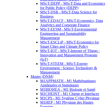
MScT-DEPP - MScT-Data and Economics
for Public Policy (DEPP)
MScT-DSB - MScT-Data Science for
Business
MScT-EDACF - MScT-Economics, Data
Analytics and Corporate Finance
MScT-EESM - MScT-Environmental
Engineering and Sustainability
Management
MScT-ESCLiP - MScT-Economics for
Smart Cities and Climate Policy
MScT-IOT - MScT-Internet of Things :
Innovation and Management Program
(IoT)
MScT-STEEM - MScT-Energy
Environment : Science Technology &
Management
Master (DNM)
M1APPMATH - M1 Mathématiques
Appliquées et Statistiques
M1BIOHEA - M1 Biologie et Santé
M1CHEINT - M1 Chimie et Interfaces
M1CPS - M1 Système Cyber Physique
M1HEP - M1 Physique des Hautes
Energies