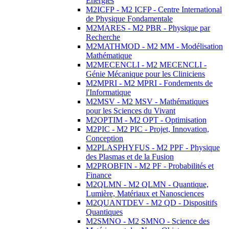
Energies
M2ICFP - M2 ICFP - Centre International
de Physique Fondamentale
M2MARES - M2 PBR - Physique par
Recherche
M2MATHMOD - M2 MM - Modélisation
Mathématique
M2MECENCLI - M2 MECENCLI -
Génie Mécanique pour les Cliniciens
M2MPRI - M2 MPRI - Fondements de
l'Informatique
M2MSV - M2 MSV - Mathématiques
pour les Sciences du Vivant
M2OPTIM - M2 OPT - Optimisation
M2PIC - M2 PIC - Projet, Innovation,
Conception
M2PLASPHYFUS - M2 PPF - Physique
des Plasmas et de la Fusion
M2PROBFIN - M2 PF - Probabilités et
Finance
M2QLMN - M2 QLMN - Quantique,
Lumière, Matériaux et Nanosciences
M2QUANTDEV - M2 QD - Dispositifs
Quantiques
M2SMNO - M2 SMNO - Science des