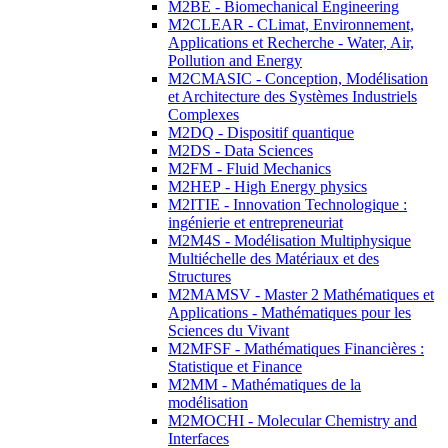
M2BE - Biomechanical Engineering
M2CLEAR - CLimat, Environnement,
Applications et Recherche - Water, Air,
Pollution and Energy
M2CMASIC - Conception, Modélisation
et Architecture des Systèmes Industriels
Complexes
M2DQ - Dispositif quantique
M2DS - Data Sciences
M2FM - Fluid Mechanics
M2HEP - High Energy physics
M2ITIE - Innovation Technologique :
ingénierie et entrepreneuriat
M2M4S - Modélisation Multiphysique
Multiéchelle des Matériaux et des
Structures
M2MAMSV - Master 2 Mathématiques et
Applications - Mathématiques pour les
Sciences du Vivant
M2MFSF - Mathématiques Financières :
Statistique et Finance
M2MM - Mathématiques de la
modélisation
M2MOCHI - Molecular Chemistry and
Interfaces