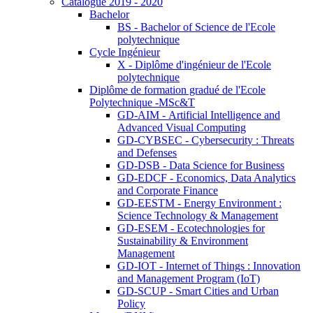
Catalogue 2019 - 2020
Bachelor
BS - Bachelor of Science de l'Ecole
polytechnique
Cycle Ingénieur
X - Diplôme d'ingénieur de l'Ecole
polytechnique
Diplôme de formation gradué de l'Ecole
Polytechnique -MSc&T
GD-AIM - Artificial Intelligence and
Advanced Visual Computing
GD-CYBSEC - Cybersecurity : Threats
and Defenses
GD-DSB - Data Science for Business
GD-EDCF - Economics, Data Analytics
and Corporate Finance
GD-EESTM - Energy Environment :
Science Technology & Management
GD-ESEM - Ecotechnologies for
Sustainability & Environment
Management
GD-IOT - Internet of Things : Innovation
and Management Program (IoT)
GD-SCUP - Smart Cities and Urban
Policy