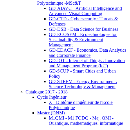
Polytechnique -MSc&T
GD-AIAVC - Artificial Intelligence and
Advanced Visual Computing
GD-CTD - Cybersecurity : Threats &
Defenses
GD-DSB - Data Science for Business
GD-ECOSEM - Ecotechnologies for
Sustainability & Environment
Management
GD-EDACF - Economics, Data Analytics
and Corporate Finance
GD-IOT - Internet of Things : Innovation
and Management Program (IoT)
GD-SCUP - Smart Cities and Urban
Policy
GD-STEEM - Energy Environment :
Science Technology & Management
Catalogue 2017 - 2018
Cycle Ingénieur
X - Diplôme d'ingénieur de l'Ecole
Polytechnique
Master (DNM)
M1QMI - M1 FODQ - Maj. QMI -
Quantique, mathematiques, informatique