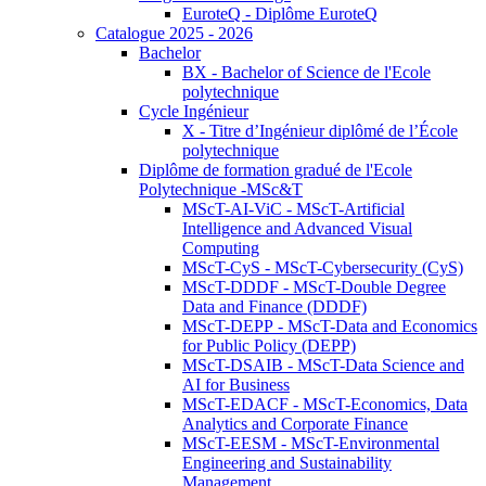
EuroteQ - Diplôme EuroteQ
Catalogue 2025 - 2026
Bachelor
BX - Bachelor of Science de l'Ecole
polytechnique
Cycle Ingénieur
X - Titre d’Ingénieur diplômé de l’École
polytechnique
Diplôme de formation gradué de l'Ecole
Polytechnique -MSc&T
MScT-AI-ViC - MScT-Artificial
Intelligence and Advanced Visual
Computing
MScT-CyS - MScT-Cybersecurity (CyS)
MScT-DDDF - MScT-Double Degree
Data and Finance (DDDF)
MScT-DEPP - MScT-Data and Economics
for Public Policy (DEPP)
MScT-DSAIB - MScT-Data Science and
AI for Business
MScT-EDACF - MScT-Economics, Data
Analytics and Corporate Finance
MScT-EESM - MScT-Environmental
Engineering and Sustainability
Management