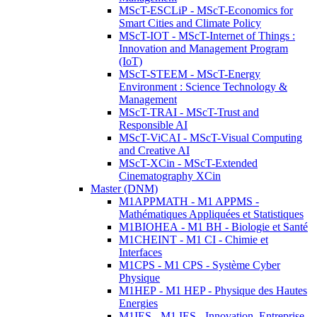
MScT-ESCLiP - MScT-Economics for
Smart Cities and Climate Policy
MScT-IOT - MScT-Internet of Things :
Innovation and Management Program
(IoT)
MScT-STEEM - MScT-Energy
Environment : Science Technology &
Management
MScT-TRAI - MScT-Trust and
Responsible AI
MScT-ViCAI - MScT-Visual Computing
and Creative AI
MScT-XCin - MScT-Extended
Cinematography XCin
Master (DNM)
M1APPMATH - M1 APPMS -
Mathématiques Appliquées et Statistiques
M1BIOHEA - M1 BH - Biologie et Santé
M1CHEINT - M1 CI - Chimie et
Interfaces
M1CPS - M1 CPS - Système Cyber
Physique
M1HEP - M1 HEP - Physique des Hautes
Energies
M1IES - M1 IES - Innovation, Entreprise