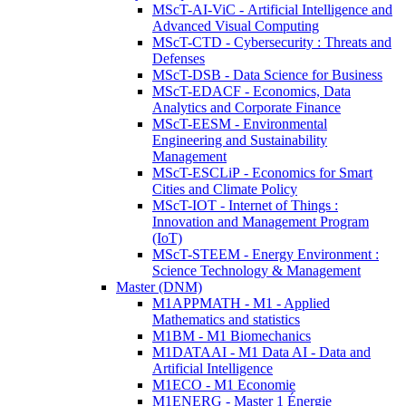
MScT-AI-ViC - Artificial Intelligence and
Advanced Visual Computing
MScT-CTD - Cybersecurity : Threats and
Defenses
MScT-DSB - Data Science for Business
MScT-EDACF - Economics, Data
Analytics and Corporate Finance
MScT-EESM - Environmental
Engineering and Sustainability
Management
MScT-ESCLiP - Economics for Smart
Cities and Climate Policy
MScT-IOT - Internet of Things :
Innovation and Management Program
(IoT)
MScT-STEEM - Energy Environment :
Science Technology & Management
Master (DNM)
M1APPMATH - M1 - Applied
Mathematics and statistics
M1BM - M1 Biomechanics
M1DATAAI - M1 Data AI - Data and
Artificial Intelligence
M1ECO - M1 Economie
M1ENERG - Master 1 Énergie