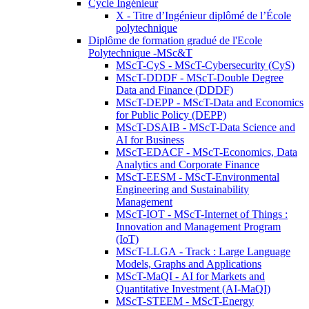
Cycle Ingénieur
X - Titre d’Ingénieur diplômé de l’École
polytechnique
Diplôme de formation gradué de l'Ecole
Polytechnique -MSc&T
MScT-CyS - MScT-Cybersecurity (CyS)
MScT-DDDF - MScT-Double Degree
Data and Finance (DDDF)
MScT-DEPP - MScT-Data and Economics
for Public Policy (DEPP)
MScT-DSAIB - MScT-Data Science and
AI for Business
MScT-EDACF - MScT-Economics, Data
Analytics and Corporate Finance
MScT-EESM - MScT-Environmental
Engineering and Sustainability
Management
MScT-IOT - MScT-Internet of Things :
Innovation and Management Program
(IoT)
MScT-LLGA - Track : Large Language
Models, Graphs and Applications
MScT-MaQI - AI for Markets and
Quantitative Investment (AI-MaQI)
MScT-STEEM - MScT-Energy