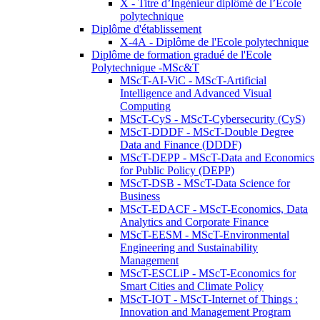
X - Titre d’Ingénieur diplômé de l’École
polytechnique
Diplôme d'établissement
X-4A - Diplôme de l'Ecole polytechnique
Diplôme de formation gradué de l'Ecole
Polytechnique -MSc&T
MScT-AI-ViC - MScT-Artificial
Intelligence and Advanced Visual
Computing
MScT-CyS - MScT-Cybersecurity (CyS)
MScT-DDDF - MScT-Double Degree
Data and Finance (DDDF)
MScT-DEPP - MScT-Data and Economics
for Public Policy (DEPP)
MScT-DSB - MScT-Data Science for
Business
MScT-EDACF - MScT-Economics, Data
Analytics and Corporate Finance
MScT-EESM - MScT-Environmental
Engineering and Sustainability
Management
MScT-ESCLiP - MScT-Economics for
Smart Cities and Climate Policy
MScT-IOT - MScT-Internet of Things :
Innovation and Management Program