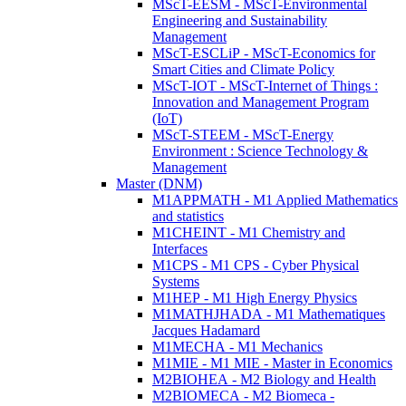
MScT-EESM - MScT-Environmental
Engineering and Sustainability
Management
MScT-ESCLiP - MScT-Economics for
Smart Cities and Climate Policy
MScT-IOT - MScT-Internet of Things :
Innovation and Management Program
(IoT)
MScT-STEEM - MScT-Energy
Environment : Science Technology &
Management
Master (DNM)
M1APPMATH - M1 Applied Mathematics
and statistics
M1CHEINT - M1 Chemistry and
Interfaces
M1CPS - M1 CPS - Cyber Physical
Systems
M1HEP - M1 High Energy Physics
M1MATHJHADA - M1 Mathematiques
Jacques Hadamard
M1MECHA - M1 Mechanics
M1MIE - M1 MIE - Master in Economics
M2BIOHEA - M2 Biology and Health
M2BIOMECA - M2 Biomeca -