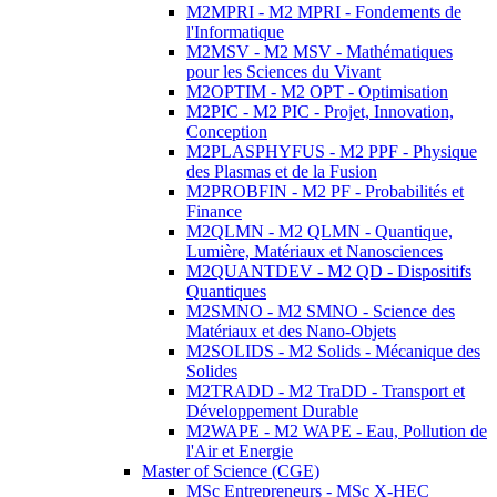
M2MPRI - M2 MPRI - Fondements de
l'Informatique
M2MSV - M2 MSV - Mathématiques
pour les Sciences du Vivant
M2OPTIM - M2 OPT - Optimisation
M2PIC - M2 PIC - Projet, Innovation,
Conception
M2PLASPHYFUS - M2 PPF - Physique
des Plasmas et de la Fusion
M2PROBFIN - M2 PF - Probabilités et
Finance
M2QLMN - M2 QLMN - Quantique,
Lumière, Matériaux et Nanosciences
M2QUANTDEV - M2 QD - Dispositifs
Quantiques
M2SMNO - M2 SMNO - Science des
Matériaux et des Nano-Objets
M2SOLIDS - M2 Solids - Mécanique des
Solides
M2TRADD - M2 TraDD - Transport et
Développement Durable
M2WAPE - M2 WAPE - Eau, Pollution de
l'Air et Energie
Master of Science (CGE)
MSc Entrepreneurs - MSc X-HEC