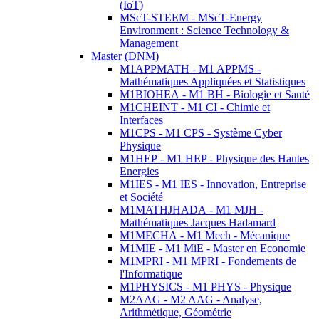
(IoT)
MScT-STEEM - MScT-Energy
Environment : Science Technology &
Management
Master (DNM)
M1APPMATH - M1 APPMS -
Mathématiques Appliquées et Statistiques
M1BIOHEA - M1 BH - Biologie et Santé
M1CHEINT - M1 CI - Chimie et
Interfaces
M1CPS - M1 CPS - Système Cyber
Physique
M1HEP - M1 HEP - Physique des Hautes
Energies
M1IES - M1 IES - Innovation, Entreprise
et Société
M1MATHJHADA - M1 MJH -
Mathématiques Jacques Hadamard
M1MECHA - M1 Mech - Mécanique
M1MIE - M1 MiE - Master en Economie
M1MPRI - M1 MPRI - Fondements de
l'Informatique
M1PHYSICS - M1 PHYS - Physique
M2AAG - M2 AAG - Analyse,
Arithmétique, Géométrie