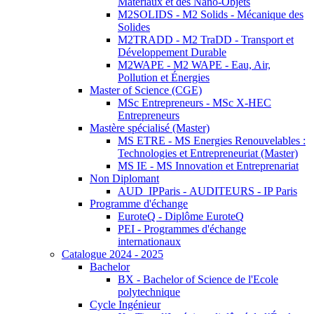
Matériaux et des Nano-Objets
M2SOLIDS - M2 Solids - Mécanique des
Solides
M2TRADD - M2 TraDD - Transport et
Développement Durable
M2WAPE - M2 WAPE - Eau, Air,
Pollution et Énergies
Master of Science (CGE)
MSc Entrepreneurs - MSc X-HEC
Entrepreneurs
Mastère spécialisé (Master)
MS ETRE - MS Energies Renouvelables :
Technologies et Entrepreneuriat (Master)
MS IE - MS Innovation et Entreprenariat
Non Diplomant
AUD_IPParis - AUDITEURS - IP Paris
Programme d'échange
EuroteQ - Diplôme EuroteQ
PEI - Programmes d'échange
internationaux
Catalogue 2024 - 2025
Bachelor
BX - Bachelor of Science de l'Ecole
polytechnique
Cycle Ingénieur