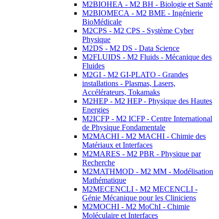
M2BIOHEA - M2 BH - Biologie et Santé
M2BIOMECA - M2 BME - Ingénierie
BioMédicale
M2CPS - M2 CPS - Système Cyber
Physique
M2DS - M2 DS - Data Science
M2FLUIDS - M2 Fluids - Mécanique des
Fluides
M2GI - M2 GI-PLATO - Grandes
installations - Plasmas, Lasers,
Accélérateurs, Tokamaks
M2HEP - M2 HEP - Physique des Hautes
Energies
M2ICFP - M2 ICFP - Centre International
de Physique Fondamentale
M2MACHI - M2 MACHI - Chimie des
Matériaux et Interfaces
M2MARES - M2 PBR - Physique par
Recherche
M2MATHMOD - M2 MM - Modélisation
Mathématique
M2MECENCLI - M2 MECENCLI -
Génie Mécanique pour les Cliniciens
M2MOCHI - M2 MoChI - Chimie
Moléculaire et Interfaces