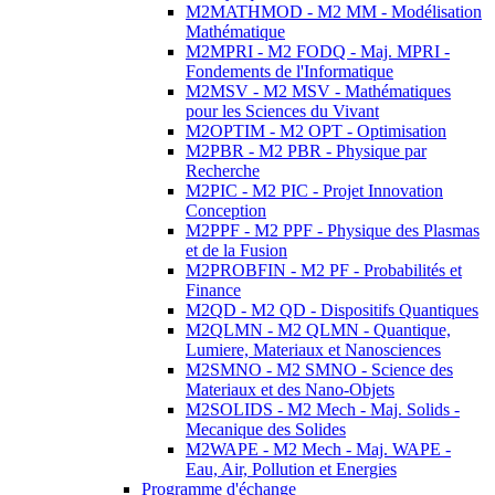
M2MATHMOD - M2 MM - Modélisation
Mathématique
M2MPRI - M2 FODQ - Maj. MPRI -
Fondements de l'Informatique
M2MSV - M2 MSV - Mathématiques
pour les Sciences du Vivant
M2OPTIM - M2 OPT - Optimisation
M2PBR - M2 PBR - Physique par
Recherche
M2PIC - M2 PIC - Projet Innovation
Conception
M2PPF - M2 PPF - Physique des Plasmas
et de la Fusion
M2PROBFIN - M2 PF - Probabilités et
Finance
M2QD - M2 QD - Dispositifs Quantiques
M2QLMN - M2 QLMN - Quantique,
Lumiere, Materiaux et Nanosciences
M2SMNO - M2 SMNO - Science des
Materiaux et des Nano-Objets
M2SOLIDS - M2 Mech - Maj. Solids -
Mecanique des Solides
M2WAPE - M2 Mech - Maj. WAPE -
Eau, Air, Pollution et Energies
Programme d'échange