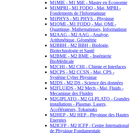
M1MIE - M1 MiE - Master en Economie
M1MPRI - M1 FODQ - Maj. MPRI -
Fondements de l'Informatique
M1PHYS - M1 PHYS - Physique
M1QMI - M1 FODQ - Maj. QMI -
Quantique, Mathematiques, Informatique
M2AAG - M2 AAG - Analyse,
Arithmétique, Géométrie
M2BBH - M2 BBH - Biologie,
Biotechnologie et Santé
M2BME - M2 BME - Ingénierie
BioMédicale
M2CHI - M2 CHI - Chimie et Interfaces
M2CPS - M2 CCSN - Maj. CPS -
Système Cyber Physique
M2DS - M2 DS - Science des données
M2FLUIDS - M2 Mech - Maj. Fluids -
Mecanique des Fluides
M2GIPLATO - M2 GI-PLATO - Grandes
installations - Plasmas, Lasers,
Accélérateurs, Tokamaks
M2HEP - M2 HEP - Physique des Hautes
Energies
M2ICFP - M2 ICFP - Centre International
de Physique Fondamentale