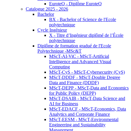
EuroteQ - Diplôme EuroteQ
Catalogue 2025 - 2026
Bachelor
BX - Bachelor of Science de l'Ecole
polytechnique
Cycle Ingénieur
X - Titre d’Ingénieur diplômé de l’École
polytechnique
Diplôme de formation gradué de l'Ecole
Polytechnique -MSc&T
MScT-AI-ViC - MScT-Artificial
Intelligence and Advanced Visual
Computing
MScT-CyS - MScT-Cybersecurity (CyS)
MScT-DDDF - MScT-Double Degree
Data and Finance (DDDF)
MScT-DEPP - MScT-Data and Economics
for Public Policy (DEPP)
MScT-DSAIB - MScT-Data Science and
AI for Business
MScT-EDACF - MScT-Economics, Data
Analytics and Corporate Finance
MScT-EESM - MScT-Environmental
Engineering and Sustainability
Management