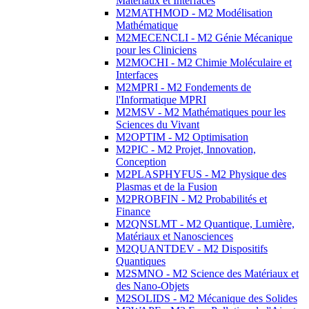
Matériaux et Interfaces
M2MATHMOD - M2 Modélisation
Mathématique
M2MECENCLI - M2 Génie Mécanique
pour les Cliniciens
M2MOCHI - M2 Chimie Moléculaire et
Interfaces
M2MPRI - M2 Fondements de
l'Informatique MPRI
M2MSV - M2 Mathématiques pour les
Sciences du Vivant
M2OPTIM - M2 Optimisation
M2PIC - M2 Projet, Innovation,
Conception
M2PLASPHYFUS - M2 Physique des
Plasmas et de la Fusion
M2PROBFIN - M2 Probabilités et
Finance
M2QNSLMT - M2 Quantique, Lumière,
Matériaux et Nanosciences
M2QUANTDEV - M2 Dispositifs
Quantiques
M2SMNO - M2 Science des Matériaux et
des Nano-Objets
M2SOLIDS - M2 Mécanique des Solides