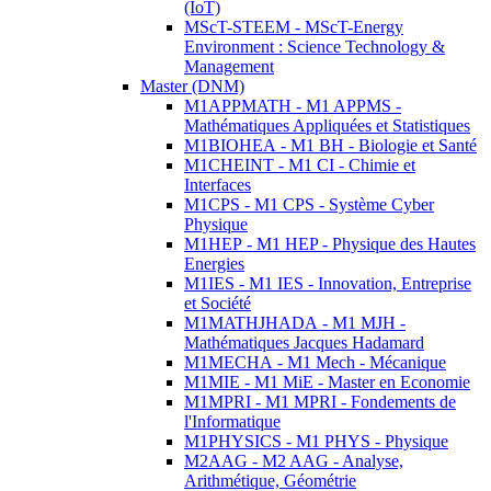
(IoT)
MScT-STEEM - MScT-Energy
Environment : Science Technology &
Management
Master (DNM)
M1APPMATH - M1 APPMS -
Mathématiques Appliquées et Statistiques
M1BIOHEA - M1 BH - Biologie et Santé
M1CHEINT - M1 CI - Chimie et
Interfaces
M1CPS - M1 CPS - Système Cyber
Physique
M1HEP - M1 HEP - Physique des Hautes
Energies
M1IES - M1 IES - Innovation, Entreprise
et Société
M1MATHJHADA - M1 MJH -
Mathématiques Jacques Hadamard
M1MECHA - M1 Mech - Mécanique
M1MIE - M1 MiE - Master en Economie
M1MPRI - M1 MPRI - Fondements de
l'Informatique
M1PHYSICS - M1 PHYS - Physique
M2AAG - M2 AAG - Analyse,
Arithmétique, Géométrie