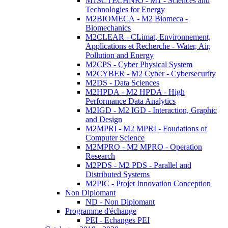
M1SCTECHNRJ - M1 - Sciences and
Technologies for Energy
M2BIOMECA - M2 Biomeca -
Biomechanics
M2CLEAR - CLimat, Environnement,
Applications et Recherche - Water, Air,
Pollution and Energy
M2CPS - Cyber Physical System
M2CYBER - M2 Cyber - Cybersecurity
M2DS - Data Sciences
M2HPDA - M2 HPDA - High
Performance Data Analytics
M2IGD - M2 IGD - Interaction, Graphic
and Design
M2MPRI - M2 MPRI - Foudations of
Computer Science
M2MPRO - M2 MPRO - Operation
Research
M2PDS - M2 PDS - Parallel and
Distributed Systems
M2PIC - Projet Innovation Conception
Non Diplomant
ND - Non Diplomant
Programme d'échange
PEI - Echanges PEI