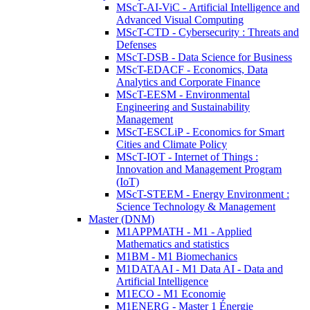
MScT-AI-ViC - Artificial Intelligence and
Advanced Visual Computing
MScT-CTD - Cybersecurity : Threats and
Defenses
MScT-DSB - Data Science for Business
MScT-EDACF - Economics, Data
Analytics and Corporate Finance
MScT-EESM - Environmental
Engineering and Sustainability
Management
MScT-ESCLiP - Economics for Smart
Cities and Climate Policy
MScT-IOT - Internet of Things :
Innovation and Management Program
(IoT)
MScT-STEEM - Energy Environment :
Science Technology & Management
Master (DNM)
M1APPMATH - M1 - Applied
Mathematics and statistics
M1BM - M1 Biomechanics
M1DATAAI - M1 Data AI - Data and
Artificial Intelligence
M1ECO - M1 Economie
M1ENERG - Master 1 Énergie