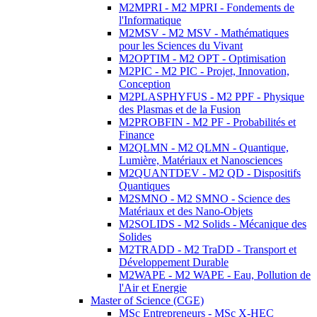
M2MPRI - M2 MPRI - Fondements de
l'Informatique
M2MSV - M2 MSV - Mathématiques
pour les Sciences du Vivant
M2OPTIM - M2 OPT - Optimisation
M2PIC - M2 PIC - Projet, Innovation,
Conception
M2PLASPHYFUS - M2 PPF - Physique
des Plasmas et de la Fusion
M2PROBFIN - M2 PF - Probabilités et
Finance
M2QLMN - M2 QLMN - Quantique,
Lumière, Matériaux et Nanosciences
M2QUANTDEV - M2 QD - Dispositifs
Quantiques
M2SMNO - M2 SMNO - Science des
Matériaux et des Nano-Objets
M2SOLIDS - M2 Solids - Mécanique des
Solides
M2TRADD - M2 TraDD - Transport et
Développement Durable
M2WAPE - M2 WAPE - Eau, Pollution de
l'Air et Energie
Master of Science (CGE)
MSc Entrepreneurs - MSc X-HEC