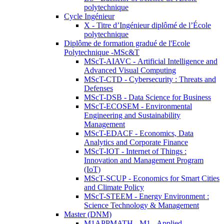
polytechnique
Cycle Ingénieur
X - Titre d’Ingénieur diplômé de l’École
polytechnique
Diplôme de formation gradué de l'Ecole
Polytechnique -MSc&T
MScT-AIAVC - Artificial Intelligence and
Advanced Visual Computing
MScT-CTD - Cybersecurity : Threats and
Defenses
MScT-DSB - Data Science for Business
MScT-ECOSEM - Environmental
Engineering and Sustainability
Management
MScT-EDACF - Economics, Data
Analytics and Corporate Finance
MScT-IOT - Internet of Things :
Innovation and Management Program
(IoT)
MScT-SCUP - Economics for Smart Cities
and Climate Policy
MScT-STEEM - Energy Environment :
Science Technology & Management
Master (DNM)
M1APPMATH - M1 - Applied