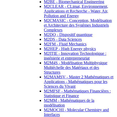
M2BE - Biomechanical Engineering
M2CLEAR - CLimat, Environnement,
Applications et Recherche - Water, Air,
Pollution and Energy
M2CMASIC - Conception, Modélisation
et Architecture des Systèmes Industriels
Complexes
M2DQ - Dispositif quantique
M2DS - Data Sciences
M2FM - Fluid Mechanics
M2HEP - High Energy physics
M2ITIE - Innovation Technologique :
ingénierie et entrepreneuriat
M2M4S - Modélisation Multiphysique
Multiéchelle des Matériaux et des
Structures
M2MAMSV - Master 2 Mathématiques et
Applications - Mathématiques pour les
Sciences du Vivant
M2MFSF - Mathématiques Financières :
Statistique et Finance
M2MM - Mathématiques de la
modélisation
M2MOCHI - Molecular Chemistry and
Interfaces