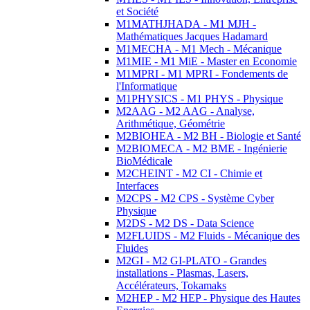
et Société
M1MATHJHADA - M1 MJH -
Mathématiques Jacques Hadamard
M1MECHA - M1 Mech - Mécanique
M1MIE - M1 MiE - Master en Economie
M1MPRI - M1 MPRI - Fondements de
l'Informatique
M1PHYSICS - M1 PHYS - Physique
M2AAG - M2 AAG - Analyse,
Arithmétique, Géométrie
M2BIOHEA - M2 BH - Biologie et Santé
M2BIOMECA - M2 BME - Ingénierie
BioMédicale
M2CHEINT - M2 CI - Chimie et
Interfaces
M2CPS - M2 CPS - Système Cyber
Physique
M2DS - M2 DS - Data Science
M2FLUIDS - M2 Fluids - Mécanique des
Fluides
M2GI - M2 GI-PLATO - Grandes
installations - Plasmas, Lasers,
Accélérateurs, Tokamaks
M2HEP - M2 HEP - Physique des Hautes