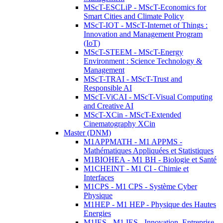
MScT-ESCLiP - MScT-Economics for
Smart Cities and Climate Policy
MScT-IOT - MScT-Internet of Things :
Innovation and Management Program
(IoT)
MScT-STEEM - MScT-Energy
Environment : Science Technology &
Management
MScT-TRAI - MScT-Trust and
Responsible AI
MScT-ViCAI - MScT-Visual Computing
and Creative AI
MScT-XCin - MScT-Extended
Cinematography XCin
Master (DNM)
M1APPMATH - M1 APPMS -
Mathématiques Appliquées et Statistiques
M1BIOHEA - M1 BH - Biologie et Santé
M1CHEINT - M1 CI - Chimie et
Interfaces
M1CPS - M1 CPS - Système Cyber
Physique
M1HEP - M1 HEP - Physique des Hautes
Energies
M1IES - M1 IES - Innovation, Entreprise