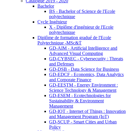
Catalogue 2019 - 2020
Bachelor
BS - Bachelor of Science de l'Ecole
polytechnique
Cycle Ingénieur
X - Diplôme d'ingénieur de l'Ecole
polytechnique
Diplôme de formation gradué de l'Ecole
Polytechnique -MSc&T
GD-AIM - Artificial Intelligence and
Advanced Visual Computing
GD-CYBSEC - Cybersecurity : Threats
and Defenses
GD-DSB - Data Science for Business
GD-EDCF - Economics, Data Analytics
and Corporate Finance
GD-EESTM - Energy Environment :
Science Technology & Management
GD-ESEM - Ecotechnologies for
Sustainability & Environment
Management
GD-IOT - Internet of Things : Innovation
and Management Program (IoT)
GD-SCUP - Smart Cities and Urban
Policy