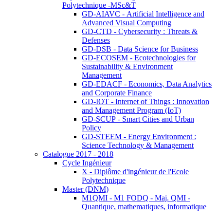
Polytechnique -MSc&T
GD-AIAVC - Artificial Intelligence and
Advanced Visual Computing
GD-CTD - Cybersecurity : Threats &
Defenses
GD-DSB - Data Science for Business
GD-ECOSEM - Ecotechnologies for
Sustainability & Environment
Management
GD-EDACF - Economics, Data Analytics
and Corporate Finance
GD-IOT - Internet of Things : Innovation
and Management Program (IoT)
GD-SCUP - Smart Cities and Urban
Policy
GD-STEEM - Energy Environment :
Science Technology & Management
Catalogue 2017 - 2018
Cycle Ingénieur
X - Diplôme d'ingénieur de l'Ecole
Polytechnique
Master (DNM)
M1QMI - M1 FODQ - Maj. QMI -
Quantique, mathematiques, informatique