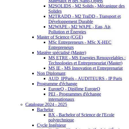
Matériaux et des Nano-Objets
M2SOLIDS - M2 Solids - Mécanique des
Solides
M2TRADD - M2 TraDD - Transport et
Développement Durable
M2WAPE - M2 WAPE - Eau, Air,
Pollution et Énergies
Master of Science (CGE)
MSc Entrepreneurs - MSc X-HEC
Entrepreneurs
Mastère spécialisé (Master)
MS ETRE - MS Energies Renouvelables :
Technologies et Entrepreneuriat (Master)
MS IE - MS Innovation et Entreprenariat
Non Diplomant
AUD_IPParis - AUDITEURS - IP Paris
Programme d'échange
EuroteQ - Diplôme EuroteQ
PEI - Programmes d'échange
internationaux
Catalogue 2024 - 2025
Bachelor
BX - Bachelor of Science de l'Ecole
polytechnique
Cycle Ingénieur