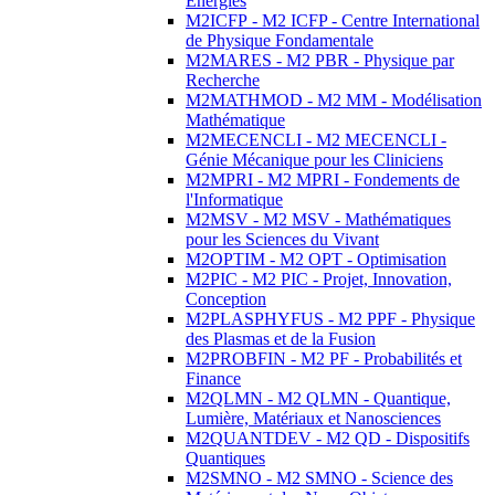
Energies
M2ICFP - M2 ICFP - Centre International
de Physique Fondamentale
M2MARES - M2 PBR - Physique par
Recherche
M2MATHMOD - M2 MM - Modélisation
Mathématique
M2MECENCLI - M2 MECENCLI -
Génie Mécanique pour les Cliniciens
M2MPRI - M2 MPRI - Fondements de
l'Informatique
M2MSV - M2 MSV - Mathématiques
pour les Sciences du Vivant
M2OPTIM - M2 OPT - Optimisation
M2PIC - M2 PIC - Projet, Innovation,
Conception
M2PLASPHYFUS - M2 PPF - Physique
des Plasmas et de la Fusion
M2PROBFIN - M2 PF - Probabilités et
Finance
M2QLMN - M2 QLMN - Quantique,
Lumière, Matériaux et Nanosciences
M2QUANTDEV - M2 QD - Dispositifs
Quantiques
M2SMNO - M2 SMNO - Science des