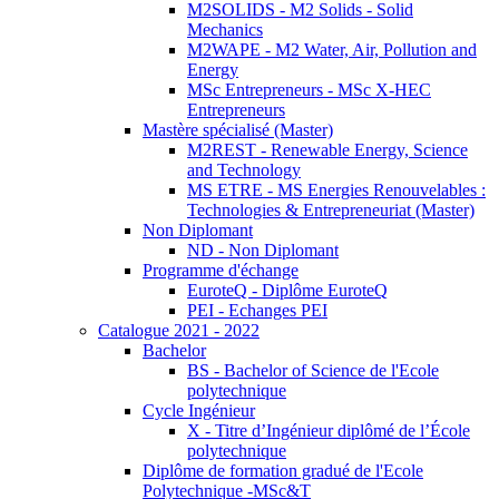
M2SOLIDS - M2 Solids - Solid
Mechanics
M2WAPE - M2 Water, Air, Pollution and
Energy
MSc Entrepreneurs - MSc X-HEC
Entrepreneurs
Mastère spécialisé (Master)
M2REST - Renewable Energy, Science
and Technology
MS ETRE - MS Energies Renouvelables :
Technologies & Entrepreneuriat (Master)
Non Diplomant
ND - Non Diplomant
Programme d'échange
EuroteQ - Diplôme EuroteQ
PEI - Echanges PEI
Catalogue 2021 - 2022
Bachelor
BS - Bachelor of Science de l'Ecole
polytechnique
Cycle Ingénieur
X - Titre d’Ingénieur diplômé de l’École
polytechnique
Diplôme de formation gradué de l'Ecole
Polytechnique -MSc&T