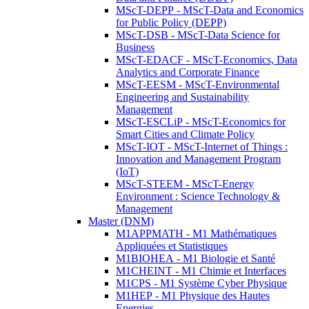
MScT-DEPP - MScT-Data and Economics
for Public Policy (DEPP)
MScT-DSB - MScT-Data Science for
Business
MScT-EDACF - MScT-Economics, Data
Analytics and Corporate Finance
MScT-EESM - MScT-Environmental
Engineering and Sustainability
Management
MScT-ESCLiP - MScT-Economics for
Smart Cities and Climate Policy
MScT-IOT - MScT-Internet of Things :
Innovation and Management Program
(IoT)
MScT-STEEM - MScT-Energy
Environment : Science Technology &
Management
Master (DNM)
M1APPMATH - M1 Mathématiques
Appliquées et Statistiques
M1BIOHEA - M1 Biologie et Santé
M1CHEINT - M1 Chimie et Interfaces
M1CPS - M1 Système Cyber Physique
M1HEP - M1 Physique des Hautes
Energies