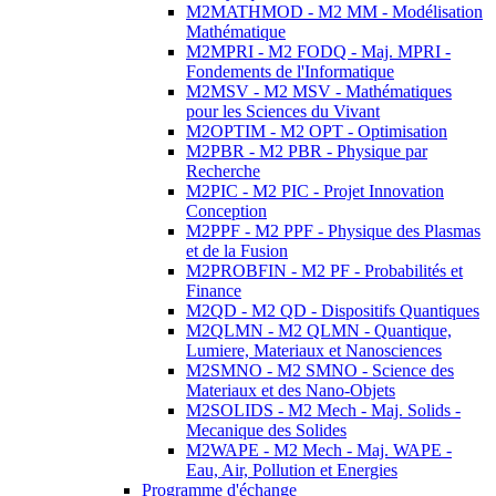
M2MATHMOD - M2 MM - Modélisation
Mathématique
M2MPRI - M2 FODQ - Maj. MPRI -
Fondements de l'Informatique
M2MSV - M2 MSV - Mathématiques
pour les Sciences du Vivant
M2OPTIM - M2 OPT - Optimisation
M2PBR - M2 PBR - Physique par
Recherche
M2PIC - M2 PIC - Projet Innovation
Conception
M2PPF - M2 PPF - Physique des Plasmas
et de la Fusion
M2PROBFIN - M2 PF - Probabilités et
Finance
M2QD - M2 QD - Dispositifs Quantiques
M2QLMN - M2 QLMN - Quantique,
Lumiere, Materiaux et Nanosciences
M2SMNO - M2 SMNO - Science des
Materiaux et des Nano-Objets
M2SOLIDS - M2 Mech - Maj. Solids -
Mecanique des Solides
M2WAPE - M2 Mech - Maj. WAPE -
Eau, Air, Pollution et Energies
Programme d'échange