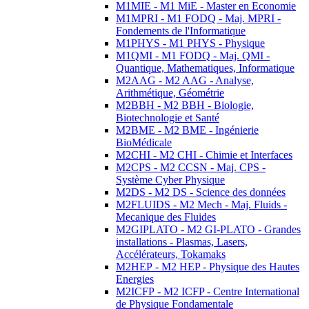
M1MIE - M1 MiE - Master en Economie
M1MPRI - M1 FODQ - Maj. MPRI -
Fondements de l'Informatique
M1PHYS - M1 PHYS - Physique
M1QMI - M1 FODQ - Maj. QMI -
Quantique, Mathematiques, Informatique
M2AAG - M2 AAG - Analyse,
Arithmétique, Géométrie
M2BBH - M2 BBH - Biologie,
Biotechnologie et Santé
M2BME - M2 BME - Ingénierie
BioMédicale
M2CHI - M2 CHI - Chimie et Interfaces
M2CPS - M2 CCSN - Maj. CPS -
Système Cyber Physique
M2DS - M2 DS - Science des données
M2FLUIDS - M2 Mech - Maj. Fluids -
Mecanique des Fluides
M2GIPLATO - M2 GI-PLATO - Grandes
installations - Plasmas, Lasers,
Accélérateurs, Tokamaks
M2HEP - M2 HEP - Physique des Hautes
Energies
M2ICFP - M2 ICFP - Centre International
de Physique Fondamentale