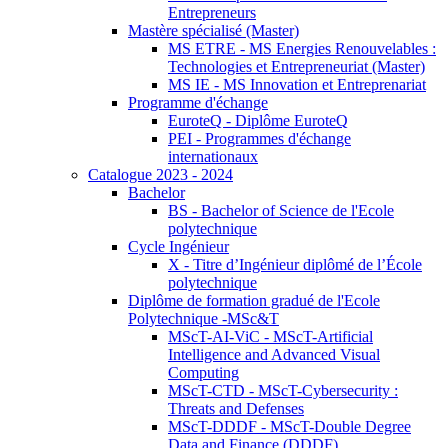
Entrepreneurs
Mastère spécialisé (Master)
MS ETRE - MS Energies Renouvelables :
Technologies et Entrepreneuriat (Master)
MS IE - MS Innovation et Entreprenariat
Programme d'échange
EuroteQ - Diplôme EuroteQ
PEI - Programmes d'échange
internationaux
Catalogue 2023 - 2024
Bachelor
BS - Bachelor of Science de l'Ecole
polytechnique
Cycle Ingénieur
X - Titre d’Ingénieur diplômé de l’École
polytechnique
Diplôme de formation gradué de l'Ecole
Polytechnique -MSc&T
MScT-AI-ViC - MScT-Artificial
Intelligence and Advanced Visual
Computing
MScT-CTD - MScT-Cybersecurity :
Threats and Defenses
MScT-DDDF - MScT-Double Degree
Data and Finance (DDDF)