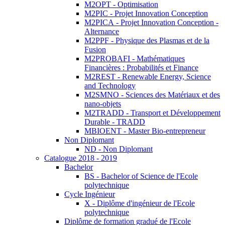
M2OPT - Optimisation
M2PIC - Projet Innovation Conception
M2PICA - Projet Innovation Conception -
Alternance
M2PPF - Physique des Plasmas et de la
Fusion
M2PROBAFI - Mathématiques
Financières : Probabilités et Finance
M2REST - Renewable Energy, Science
and Technology
M2SMNO - Sciences des Matériaux et des
nano-objets
M2TRADD - Transport et Développement
Durable - TRADD
MBIOENT - Master Bio-entrepreneur
Non Diplomant
ND - Non Diplomant
Catalogue 2018 - 2019
Bachelor
BS - Bachelor of Science de l'Ecole
polytechnique
Cycle Ingénieur
X - Diplôme d'ingénieur de l'Ecole
polytechnique
Diplôme de formation gradué de l'Ecole