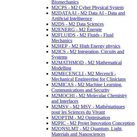
Biomechanics
M2CPS - M2 Cyber Physical System
M2DATAAI - M2 Data AI - Data and
Artificial Intelligence
M2DS - M2 Data Sciences
M2ENERG - M2 Énergie
M2FLUIDS - M2 Fluids - Fluid
Mechanics
M2HEP - M2 High Energy physics
M2ICS - M2 Integration, Circuits and
Systems
M2MATHMOD - M2 Mathematical
Modelling
M2MECENCLI - M2 Mecencli -
Mechanical Engineering for Clinicians
M2MICAS - M2 Machine Learning,
Communications and Security
M2MOCHI - M2 Molecular Chemistry
and Interfaces
M2MSV - M2 MSV - Mathématiques
pour les Sciences du Vivant
M2OPTIM - M2 Optimisation
M2PIC - M2 Projet Innovation Conception
M2QNSLMT - M2 Quantum, Light,
Materials and Nanosciences