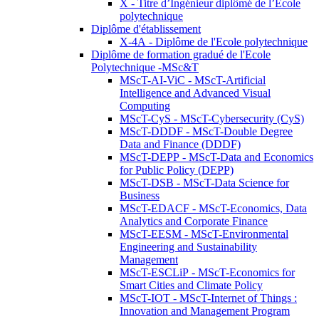
X - Titre d’Ingénieur diplômé de l’École
polytechnique
Diplôme d'établissement
X-4A - Diplôme de l'Ecole polytechnique
Diplôme de formation gradué de l'Ecole
Polytechnique -MSc&T
MScT-AI-ViC - MScT-Artificial
Intelligence and Advanced Visual
Computing
MScT-CyS - MScT-Cybersecurity (CyS)
MScT-DDDF - MScT-Double Degree
Data and Finance (DDDF)
MScT-DEPP - MScT-Data and Economics
for Public Policy (DEPP)
MScT-DSB - MScT-Data Science for
Business
MScT-EDACF - MScT-Economics, Data
Analytics and Corporate Finance
MScT-EESM - MScT-Environmental
Engineering and Sustainability
Management
MScT-ESCLiP - MScT-Economics for
Smart Cities and Climate Policy
MScT-IOT - MScT-Internet of Things :
Innovation and Management Program