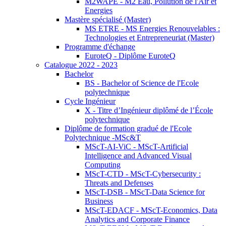
M2WAPE - M2 Eau, Pollution de l'Air et
Energies
Mastère spécialisé (Master)
MS ETRE - MS Energies Renouvelables :
Technologies et Entrepreneuriat (Master)
Programme d'échange
EuroteQ - Diplôme EuroteQ
Catalogue 2022 - 2023
Bachelor
BS - Bachelor of Science de l'Ecole
polytechnique
Cycle Ingénieur
X - Titre d’Ingénieur diplômé de l’École
polytechnique
Diplôme de formation gradué de l'Ecole
Polytechnique -MSc&T
MScT-AI-ViC - MScT-Artificial
Intelligence and Advanced Visual
Computing
MScT-CTD - MScT-Cybersecurity :
Threats and Defenses
MScT-DSB - MScT-Data Science for
Business
MScT-EDACF - MScT-Economics, Data
Analytics and Corporate Finance