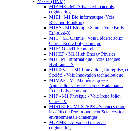
Master (DNM)
M1AME - M1 Advanced materials
engineering
M1BI - M1 Bio-informatique (Voie
Rosalind Franklin)
M1BS - M1 Biologie-Santé - Voie Boris
Ephrussi-X
M1C - M1 Chimie - Voie Fréderic Joliot-
Curie - Ecole Polytechnique
M1ECO - M1 Economie
M1HEP - M1 High Energy Physics
M1I - M1 Informatique - Voie Jacques
Herbrand - X
M1IESVIT - M1 Innovation, Entreprise, et
Société - Voie Innovation technologique
M1MAP - M1 Mathématiques et
Applications - Voie Jacques Hadamard -
École Polytechnique
M1P - M1 Physique - Voie Irène Joliot
Curie - X
M1STEPE - M1 STEPE - Sciences pour
les défis de l'environnement/Sciences for
environmentals challenges
M2AME - Advanced materials
engineering