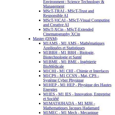
Environment : Science Technology &
Management
MScT-TRAI - MScT-Trust and
Responsible AI
MScT-ViCAI - MScT-Visual Computing
and Creative AI
MScT-XCin - MScT-Extended
Cinematography XCin
Master (DNM)
M1AMS - M1 AMS - Mathématiques
Appliquées et Statistiques
M1BBH - M1 BBH - Biologie,
Biotechnologie et Santé
M1BME - M1 BME - Ingénierie
BioMédicale
M1CHI - M1 CHI - Chimie et Interfaces
M1CPS - M1 CCSN - Maj. CPS -
Système Cyber Physique
M1HEP - M1 HEP - Physique des Hautes
Energies
M1IES - M1 IES - Innovation, Entreprise
et Société
M1MATHJHADA - M1 MJH -
Mathematiques Jacques Hadamard
M1MEC - M1 Mech - Mecanique