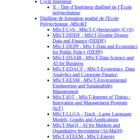
Cycle Ingénieur
X - Titre d’Ingénieur diplômé de l’École
polytechnique
Diplôme de formation gradué de l'Ecole
Polytechnique -MSc&T
MScT-CyS - MScT-Cybersecurity (CyS)
MScT-DDDF - MScT-Double Degree
Data and Finance (DDDF)
MScT-DEPP - MScT-Data and Economics
for Public Policy (DEPP)
MScT-DSAIB - MScT-Data Science and
AI for Business
MScT-EDACF - MScT-Economics, Data
Analytics and Corporate Finance
MScT-EESM - MScT-Environmental
Engineering and Sustainability
Management
MScT-IOT - MScT-Internet of Things :
Innovation and Management Program
(IoT)
MScT-LLGA - Track : Large Language
Models, Graphs and Applications
MScT-MaQI - AI for Markets and
Quantitative Investment (AI-MaQI)
MScT-STEEM - MScT-Energy