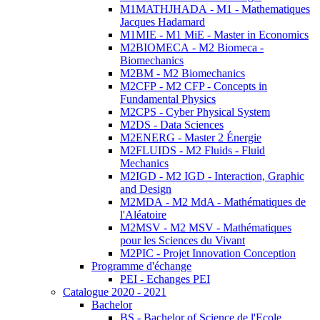
M1MATHJHADA - M1 - Mathematiques
Jacques Hadamard
M1MIE - M1 MiE - Master in Economics
M2BIOMECA - M2 Biomeca -
Biomechanics
M2BM - M2 Biomechanics
M2CFP - M2 CFP - Concepts in
Fundamental Physics
M2CPS - Cyber Physical System
M2DS - Data Sciences
M2ENERG - Master 2 Énergie
M2FLUIDS - M2 Fluids - Fluid
Mechanics
M2IGD - M2 IGD - Interaction, Graphic
and Design
M2MDA - M2 MdA - Mathématiques de
l'Aléatoire
M2MSV - M2 MSV - Mathématiques
pour les Sciences du Vivant
M2PIC - Projet Innovation Conception
Programme d'échange
PEI - Echanges PEI
Catalogue 2020 - 2021
Bachelor
BS - Bachelor of Science de l'Ecole