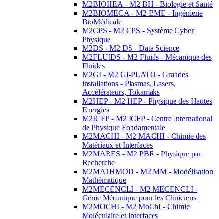
M2BIOHEA - M2 BH - Biologie et Santé
M2BIOMECA - M2 BME - Ingénierie
BioMédicale
M2CPS - M2 CPS - Système Cyber
Physique
M2DS - M2 DS - Data Science
M2FLUIDS - M2 Fluids - Mécanique des
Fluides
M2GI - M2 GI-PLATO - Grandes
installations - Plasmas, Lasers,
Accélérateurs, Tokamaks
M2HEP - M2 HEP - Physique des Hautes
Energies
M2ICFP - M2 ICFP - Centre International
de Physique Fondamentale
M2MACHI - M2 MACHI - Chimie des
Matériaux et Interfaces
M2MARES - M2 PBR - Physique par
Recherche
M2MATHMOD - M2 MM - Modélisation
Mathématique
M2MECENCLI - M2 MECENCLI -
Génie Mécanique pour les Cliniciens
M2MOCHI - M2 MoChI - Chimie
Moléculaire et Interfaces