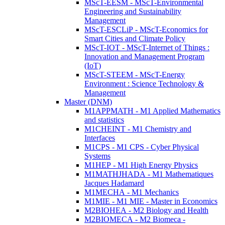
MScT-EESM - MScT-Environmental
Engineering and Sustainability
Management
MScT-ESCLiP - MScT-Economics for
Smart Cities and Climate Policy
MScT-IOT - MScT-Internet of Things :
Innovation and Management Program
(IoT)
MScT-STEEM - MScT-Energy
Environment : Science Technology &
Management
Master (DNM)
M1APPMATH - M1 Applied Mathematics
and statistics
M1CHEINT - M1 Chemistry and
Interfaces
M1CPS - M1 CPS - Cyber Physical
Systems
M1HEP - M1 High Energy Physics
M1MATHJHADA - M1 Mathematiques
Jacques Hadamard
M1MECHA - M1 Mechanics
M1MIE - M1 MIE - Master in Economics
M2BIOHEA - M2 Biology and Health
M2BIOMECA - M2 Biomeca -