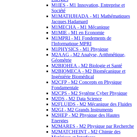
M1IES - M1 Innovation, Entreprise et
Société
M1MATHJHADA - M1 Mathématiques
Jacques Hadamard
M1MECHA - M1 Mécanique
M1MIE - M1 en Economie
M1MPRI - M1 Fondements de
l'Informatique MPRI
M1PHYSICS - M1 Physique
M2AAG - M2 Analyse, Arithmétique,
Géométrie
M2BIOHEA - M2 Biologie et Santé
M2BIOMECA - M2 Biomécanique et
Ingéniérie Biomédical
M2CFP - M2 Concepts en Physique
Fondamentale
M2CPS - M2 Système Cyber Physique
M2DS - M2 Data Science
M2FLUIDS - M2 Mécanique des Fluides
M2GI - M2 Grands Instruments
M2HEP - M2 Physique des Hautes
Energies
M2MARES - M2 Physique par Recherche
M2MATCHEINT - M2 Chimie des