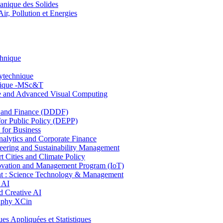
nique des Solides
, Pollution et Energies
chnique
lytechnique
hnique -MSc&T
ce and Advanced Visual Computing
and Finance (DDDF)
r Public Policy (DEPP)
for Business
ytics and Corporate Finance
ring and Sustainability Management
Cities and Climate Policy
ovation and Management Program (IoT)
: Science Technology & Management
 AI
 Creative AI
aphy XCin
ppliquées et Statistiques