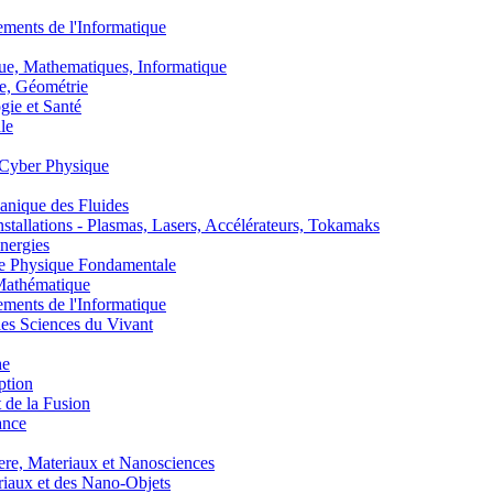
nts de l'Informatique
, Mathematiques, Informatique
, Géométrie
ie et Santé
le
Cyber Physique
nique des Fluides
lations - Plasmas, Lasers, Accélérateurs, Tokamaks
nergies
de Physique Fondamentale
athématique
nts de l'Informatique
s Sciences du Vivant
he
ption
 de la Fusion
ance
, Materiaux et Nanosciences
aux et des Nano-Objets