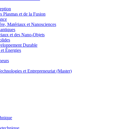
eption
lasmas et de la Fusion
ance
, Matériaux et Nanosciences
ntiques
aux et des Nano-Objets
lides
eloppement Durable
et Énergies
neurs
hnologies et Entrepreneuriat (Master)
chnique
lytechnique