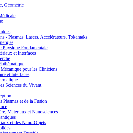
, Géométrie
édicale
ue
uides
s - Plasmas, Lasers, Accélérateurs, Tokamaks
nergies
de Physique Fondamentale
aux et Interfaces
erche
athématique
anique pour les Cliniciens
 et Interfaces
ormatique
s Sciences du Vivant
eption
lasmas et de la Fusion
ance
, Matériaux et Nanosciences
ntiques
aux et des Nano-Objets
lides