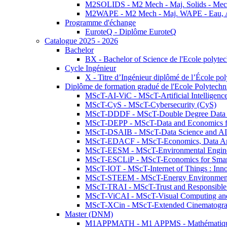
M2SOLIDS - M2 Mech - Maj. Solids - Meca
M2WAPE - M2 Mech - Maj. WAPE - Eau, Air
Programme d'échange
EuroteQ - Diplôme EuroteQ
Catalogue 2025 - 2026
Bachelor
BX - Bachelor of Science de l'Ecole polyte
Cycle Ingénieur
X - Titre d’Ingénieur diplômé de l’École po
Diplôme de formation gradué de l'Ecole Polytec
MScT-AI-ViC - MScT-Artificial Intelligen
MScT-CyS - MScT-Cybersecurity (CyS)
MScT-DDDF - MScT-Double Degree Data 
MScT-DEPP - MScT-Data and Economics fo
MScT-DSAIB - MScT-Data Science and AI 
MScT-EDACF - MScT-Economics, Data Anal
MScT-EESM - MScT-Environmental Enginee
MScT-ESCLiP - MScT-Economics for Smart 
MScT-IOT - MScT-Internet of Things : Inn
MScT-STEEM - MScT-Energy Environment 
MScT-TRAI - MScT-Trust and Responsible
MScT-ViCAI - MScT-Visual Computing and
MScT-XCin - MScT-Extended Cinematogr
Master (DNM)
M1APPMATH - M1 APPMS - Mathématiques A