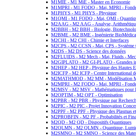
M1MIE - M1 MiE - Master en Economie
M1MPRI - M1 FODQ - Maj. MPRI - Fondeme
M1PHYS - M1 PHYS - Physique
M1QMI - M1 FODQ - Maj. QMI - Quantique
M2AAG - M2 AAG - Analyse, Arithmétique
M2BBH - M2 BBH - Biologie, Biotechnolog
M2BME - M2 BME - Ingénierie BioMédica
M2CHI - M2 CHI - Chimie et Interfaces
M2CPS - M2 CCSN - Maj. CPS - Système 
M2DS - M2 DS - Science des données
M2FLUIDS - M2 Mech - Maj. Fluids - Meca
M2GIPLATO - M2 GI-PLATO - Grandes instal
M2HEP - M2 HEP - Physique des Hautes E
M2ICFP - M2 ICFP - Centre International 
M2MATHMOD - M2 MM - Modélisation M
M2MPRI - M2 FODQ - Maj. MPRI - Fondeme
M2MSV - M2 MSV - Mathématiques pour le
M2OPTIM - M2 OPT - Optimisation
M2PBR - M2 PBR - Physique par Recherc
M2PIC - M2 PIC - Projet Innovation Conce
M2PPF - M2 PPF - Physique des Plasmas et
M2PROBFIN - M2 PF - Probabilités et Fin
M2QD - M2 QD - Dispositifs Quantiques
M2QLMN - M2 QLMN - Quantique, Lumiere
M2SMNO - M2 SMNO - Science des Materi