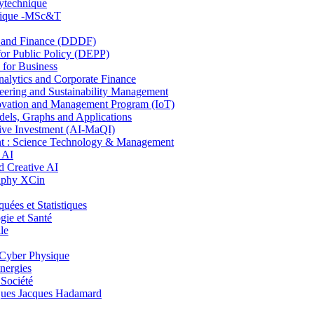
lytechnique
hnique -MSc&T
and Finance (DDDF)
r Public Policy (DEPP)
for Business
ytics and Corporate Finance
ring and Sustainability Management
ovation and Management Program (IoT)
ls, Graphs and Applications
ive Investment (AI-MaQI)
: Science Technology & Management
 AI
 Creative AI
aphy XCin
es et Statistiques
ie et Santé
le
Cyber Physique
nergies
 Société
es Jacques Hadamard