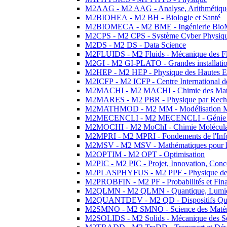
M2AAG - M2 AAG - Analyse, Arithmétique
M2BIOHEA - M2 BH - Biologie et Santé
M2BIOMECA - M2 BME - Ingénierie BioM
M2CPS - M2 CPS - Système Cyber Physiq
M2DS - M2 DS - Data Science
M2FLUIDS - M2 Fluids - Mécanique des Fl
M2GI - M2 GI-PLATO - Grandes installation
M2HEP - M2 HEP - Physique des Hautes E
M2ICFP - M2 ICFP - Centre International 
M2MACHI - M2 MACHI - Chimie des Matéri
M2MARES - M2 PBR - Physique par Rech
M2MATHMOD - M2 MM - Modélisation M
M2MECENCLI - M2 MECENCLI - Génie Méc
M2MOCHI - M2 MoChI - Chimie Moléculaire
M2MPRI - M2 MPRI - Fondements de l'Inf
M2MSV - M2 MSV - Mathématiques pour le
M2OPTIM - M2 OPT - Optimisation
M2PIC - M2 PIC - Projet, Innovation, Conc
M2PLASPHYFUS - M2 PPF - Physique des P
M2PROBFIN - M2 PF - Probabilités et Fin
M2QLMN - M2 QLMN - Quantique, Lumière
M2QUANTDEV - M2 QD - Dispositifs Qua
M2SMNO - M2 SMNO - Science des Matéri
M2SOLIDS - M2 Solids - Mécanique des So