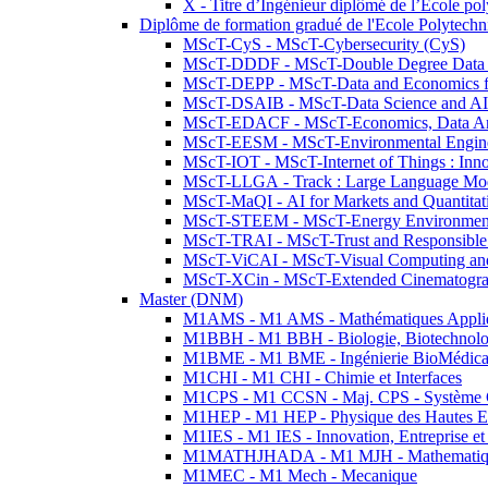
X - Titre d’Ingénieur diplômé de l’École po
Diplôme de formation gradué de l'Ecole Polytec
MScT-CyS - MScT-Cybersecurity (CyS)
MScT-DDDF - MScT-Double Degree Data 
MScT-DEPP - MScT-Data and Economics fo
MScT-DSAIB - MScT-Data Science and AI 
MScT-EDACF - MScT-Economics, Data Anal
MScT-EESM - MScT-Environmental Enginee
MScT-IOT - MScT-Internet of Things : Inn
MScT-LLGA - Track : Large Language Mode
MScT-MaQI - AI for Markets and Quantitat
MScT-STEEM - MScT-Energy Environment 
MScT-TRAI - MScT-Trust and Responsible
MScT-ViCAI - MScT-Visual Computing and
MScT-XCin - MScT-Extended Cinematogr
Master (DNM)
M1AMS - M1 AMS - Mathématiques Appliqué
M1BBH - M1 BBH - Biologie, Biotechnolog
M1BME - M1 BME - Ingénierie BioMédica
M1CHI - M1 CHI - Chimie et Interfaces
M1CPS - M1 CCSN - Maj. CPS - Système 
M1HEP - M1 HEP - Physique des Hautes E
M1IES - M1 IES - Innovation, Entreprise et
M1MATHJHADA - M1 MJH - Mathematiqu
M1MEC - M1 Mech - Mecanique