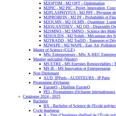
M2OPTIM - M2 OPT - Optimisation
M2PIC - M2 PIC - Projet, Innovation, Conc
M2PLASPHYFUS - M2 PPF - Physique des P
M2PROBFIN - M2 PF - Probabilités et Fin
M2QLMN - M2 QLMN - Quantique, Lumière
M2QUANTDEV - M2 QD - Dispositifs Qua
M2SMNO - M2 SMNO - Science des Matéri
M2SOLIDS - M2 Solids - Mécanique des So
M2TRADD - M2 TraDD - Transport et Dév
M2WAPE - M2 WAPE - Eau, Air, Pollution 
Master of Science (CGE)
MSc Entrepreneurs - MSc X-HEC Entrepre
Mastère spécialisé (Master)
MS ETRE - MS Energies Renouvelables : Tec
MS IE - MS Innovation et Entreprenariat
Non Diplomant
AUD_IPParis - AUDITEURS - IP Paris
Programme d'échange
EuroteQ - Diplôme EuroteQ
PEI - Programmes d'échange internationaux
Catalogue 2024 - 2025
Bachelor
BX - Bachelor of Science de l'Ecole polyte
Cycle Ingénieur
X - Titre d’Ingénieur diplômé de l’École po