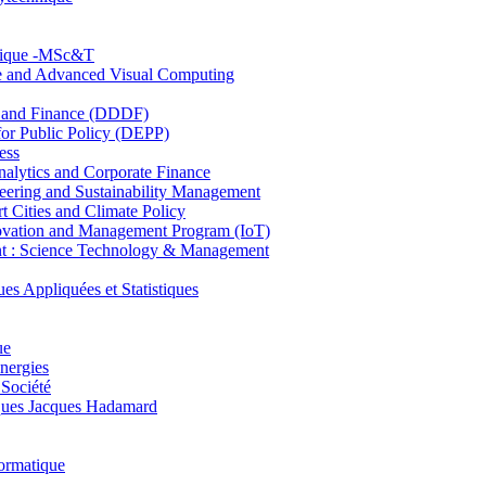
hnique -MSc&T
ce and Advanced Visual Computing
and Finance (DDDF)
r Public Policy (DEPP)
ess
ytics and Corporate Finance
ring and Sustainability Management
Cities and Climate Policy
ovation and Management Program (IoT)
: Science Technology & Management
ppliquées et Statistiques
ue
nergies
 Société
es Jacques Hadamard
ormatique