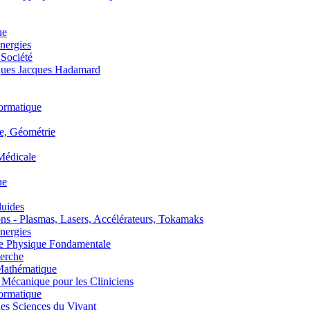
ue
nergies
 Société
es Jacques Hadamard
ormatique
, Géométrie
édicale
ue
uides
s - Plasmas, Lasers, Accélérateurs, Tokamaks
nergies
de Physique Fondamentale
erche
athématique
anique pour les Cliniciens
ormatique
s Sciences du Vivant