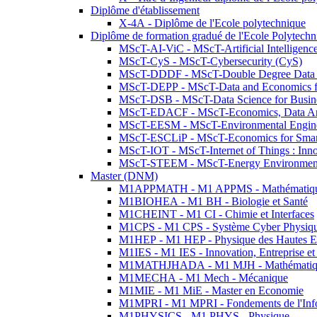
Diplôme d'établissement
X-4A - Diplôme de l'Ecole polytechnique
Diplôme de formation gradué de l'Ecole Polytec
MScT-AI-ViC - MScT-Artificial Intelligen
MScT-CyS - MScT-Cybersecurity (CyS)
MScT-DDDF - MScT-Double Degree Data 
MScT-DEPP - MScT-Data and Economics fo
MScT-DSB - MScT-Data Science for Busin
MScT-EDACF - MScT-Economics, Data Anal
MScT-EESM - MScT-Environmental Enginee
MScT-ESCLiP - MScT-Economics for Smart 
MScT-IOT - MScT-Internet of Things : Inn
MScT-STEEM - MScT-Energy Environment 
Master (DNM)
M1APPMATH - M1 APPMS - Mathématiques A
M1BIOHEA - M1 BH - Biologie et Santé
M1CHEINT - M1 CI - Chimie et Interfaces
M1CPS - M1 CPS - Système Cyber Physiq
M1HEP - M1 HEP - Physique des Hautes E
M1IES - M1 IES - Innovation, Entreprise et
M1MATHJHADA - M1 MJH - Mathématiqu
M1MECHA - M1 Mech - Mécanique
M1MIE - M1 MiE - Master en Economie
M1MPRI - M1 MPRI - Fondements de l'Inf
M1PHYSICS - M1 PHYS - Physique