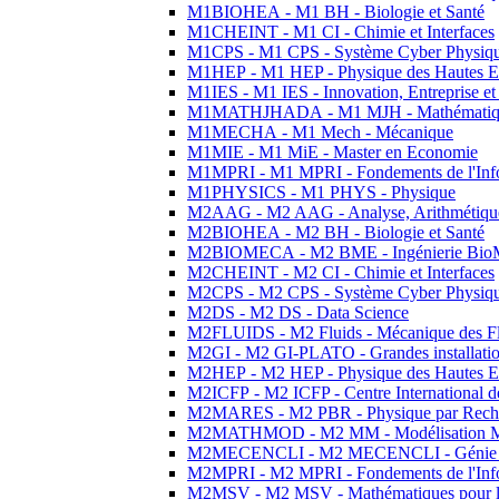
M1BIOHEA - M1 BH - Biologie et Santé
M1CHEINT - M1 CI - Chimie et Interfaces
M1CPS - M1 CPS - Système Cyber Physiq
M1HEP - M1 HEP - Physique des Hautes E
M1IES - M1 IES - Innovation, Entreprise et
M1MATHJHADA - M1 MJH - Mathématiqu
M1MECHA - M1 Mech - Mécanique
M1MIE - M1 MiE - Master en Economie
M1MPRI - M1 MPRI - Fondements de l'Inf
M1PHYSICS - M1 PHYS - Physique
M2AAG - M2 AAG - Analyse, Arithmétique
M2BIOHEA - M2 BH - Biologie et Santé
M2BIOMECA - M2 BME - Ingénierie BioM
M2CHEINT - M2 CI - Chimie et Interfaces
M2CPS - M2 CPS - Système Cyber Physiq
M2DS - M2 DS - Data Science
M2FLUIDS - M2 Fluids - Mécanique des Fl
M2GI - M2 GI-PLATO - Grandes installation
M2HEP - M2 HEP - Physique des Hautes E
M2ICFP - M2 ICFP - Centre International 
M2MARES - M2 PBR - Physique par Rech
M2MATHMOD - M2 MM - Modélisation M
M2MECENCLI - M2 MECENCLI - Génie Méc
M2MPRI - M2 MPRI - Fondements de l'Inf
M2MSV - M2 MSV - Mathématiques pour le