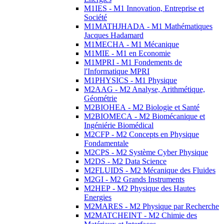
M1IES - M1 Innovation, Entreprise et
Société
M1MATHJHADA - M1 Mathématiques
Jacques Hadamard
M1MECHA - M1 Mécanique
M1MIE - M1 en Economie
M1MPRI - M1 Fondements de
l'Informatique MPRI
M1PHYSICS - M1 Physique
M2AAG - M2 Analyse, Arithmétique,
Géométrie
M2BIOHEA - M2 Biologie et Santé
M2BIOMECA - M2 Biomécanique et
Ingéniérie Biomédical
M2CFP - M2 Concepts en Physique
Fondamentale
M2CPS - M2 Système Cyber Physique
M2DS - M2 Data Science
M2FLUIDS - M2 Mécanique des Fluides
M2GI - M2 Grands Instruments
M2HEP - M2 Physique des Hautes
Energies
M2MARES - M2 Physique par Recherche
M2MATCHEINT - M2 Chimie des