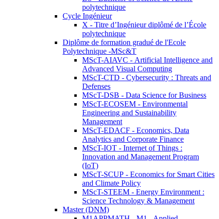
polytechnique
Cycle Ingénieur
X - Titre d’Ingénieur diplômé de l’École
polytechnique
Diplôme de formation gradué de l'Ecole
Polytechnique -MSc&T
MScT-AIAVC - Artificial Intelligence and
Advanced Visual Computing
MScT-CTD - Cybersecurity : Threats and
Defenses
MScT-DSB - Data Science for Business
MScT-ECOSEM - Environmental
Engineering and Sustainability
Management
MScT-EDACF - Economics, Data
Analytics and Corporate Finance
MScT-IOT - Internet of Things :
Innovation and Management Program
(IoT)
MScT-SCUP - Economics for Smart Cities
and Climate Policy
MScT-STEEM - Energy Environment :
Science Technology & Management
Master (DNM)
M1APPMATH - M1 - Applied