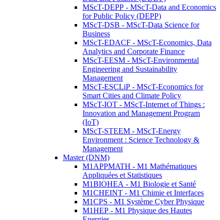
MScT-DEPP - MScT-Data and Economics
for Public Policy (DEPP)
MScT-DSB - MScT-Data Science for
Business
MScT-EDACF - MScT-Economics, Data
Analytics and Corporate Finance
MScT-EESM - MScT-Environmental
Engineering and Sustainability
Management
MScT-ESCLiP - MScT-Economics for
Smart Cities and Climate Policy
MScT-IOT - MScT-Internet of Things :
Innovation and Management Program
(IoT)
MScT-STEEM - MScT-Energy
Environment : Science Technology &
Management
Master (DNM)
M1APPMATH - M1 Mathématiques
Appliquées et Statistiques
M1BIOHEA - M1 Biologie et Santé
M1CHEINT - M1 Chimie et Interfaces
M1CPS - M1 Système Cyber Physique
M1HEP - M1 Physique des Hautes
Energies