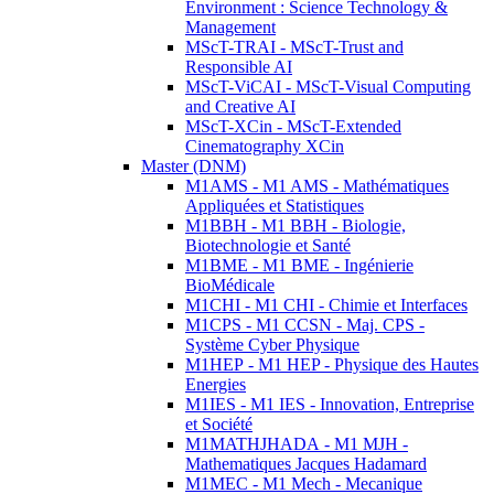
Environment : Science Technology &
Management
MScT-TRAI - MScT-Trust and
Responsible AI
MScT-ViCAI - MScT-Visual Computing
and Creative AI
MScT-XCin - MScT-Extended
Cinematography XCin
Master (DNM)
M1AMS - M1 AMS - Mathématiques
Appliquées et Statistiques
M1BBH - M1 BBH - Biologie,
Biotechnologie et Santé
M1BME - M1 BME - Ingénierie
BioMédicale
M1CHI - M1 CHI - Chimie et Interfaces
M1CPS - M1 CCSN - Maj. CPS -
Système Cyber Physique
M1HEP - M1 HEP - Physique des Hautes
Energies
M1IES - M1 IES - Innovation, Entreprise
et Société
M1MATHJHADA - M1 MJH -
Mathematiques Jacques Hadamard
M1MEC - M1 Mech - Mecanique