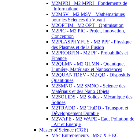
M2MPRI - M2 MPRI - Fondements de
l'Informatique
M2MSV - M2 MSV - Mathématiques
pour les Sciences du Vivant
M2OPTIM - M2 OPT - Optimisation
M2PIC - M2 PIC - Projet, Innovation,
Conception
M2PLASPHYFUS - M2 PPF - Physique
des Plasmas et de la Fusion
M2PROBFIN - M2 PF - Probabilités et
Finance
M2QLMN - M2 QLMN - Quantique,
Lumière, Matériaux et Nanosciences
M2QUANTDEV - M2 QD - Dispositifs
Quantiques
M2SMNO - M2 SMNO - Science des
Matériaux et des Nano-Objets
M2SOLIDS - M2 Solids - Mécanique des
Solides
M2TRADD - M2 TraDD - Transport et
Développement Durable
M2WAPE - M2 WAPE - Eau, Pollution de
l'Air et Energie
Master of Science (CGE)
MSc Entrepreneurs - MSc X-HEC