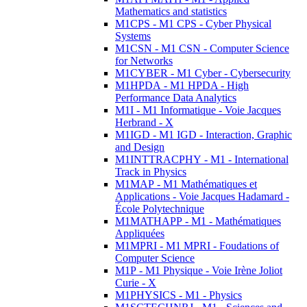
Mathematics and statistics
M1CPS - M1 CPS - Cyber Physical
Systems
M1CSN - M1 CSN - Computer Science
for Networks
M1CYBER - M1 Cyber - Cybersecurity
M1HPDA - M1 HPDA - High
Performance Data Analytics
M1I - M1 Informatique - Voie Jacques
Herbrand - X
M1IGD - M1 IGD - Interaction, Graphic
and Design
M1INTTRACPHY - M1 - International
Track in Physics
M1MAP - M1 Mathématiques et
Applications - Voie Jacques Hadamard -
École Polytechnique
M1MATHAPP - M1 - Mathématiques
Appliquées
M1MPRI - M1 MPRI - Foudations of
Computer Science
M1P - M1 Physique - Voie Irène Joliot
Curie - X
M1PHYSICS - M1 - Physics