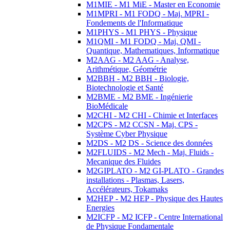
M1MIE - M1 MiE - Master en Economie
M1MPRI - M1 FODQ - Maj. MPRI -
Fondements de l'Informatique
M1PHYS - M1 PHYS - Physique
M1QMI - M1 FODQ - Maj. QMI -
Quantique, Mathematiques, Informatique
M2AAG - M2 AAG - Analyse,
Arithmétique, Géométrie
M2BBH - M2 BBH - Biologie,
Biotechnologie et Santé
M2BME - M2 BME - Ingénierie
BioMédicale
M2CHI - M2 CHI - Chimie et Interfaces
M2CPS - M2 CCSN - Maj. CPS -
Système Cyber Physique
M2DS - M2 DS - Science des données
M2FLUIDS - M2 Mech - Maj. Fluids -
Mecanique des Fluides
M2GIPLATO - M2 GI-PLATO - Grandes
installations - Plasmas, Lasers,
Accélérateurs, Tokamaks
M2HEP - M2 HEP - Physique des Hautes
Energies
M2ICFP - M2 ICFP - Centre International
de Physique Fondamentale