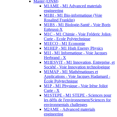
Master (DNM)
M1AME - M1 Advanced materials
engineering
M1BI - M1 Bio-informatique (Voie
Rosalind Franklin)
M1BS - M1 Biologie-Santé - Voie Boris
Ephrussi-X
M1C - M1 Chimie - Voie Fréderic Joliot-
Curie - Ecole Polytechnique
M1ECO - M1 Economie
M1HEP - M1 High Energy Physics
M1I - M1 Informatique - Voie Jacques
Herbrand - X
M1IESVIT - M1 Innovation, Entreprise, et
Société - Voie Innovation technologique
M1MAP - M1 Mathématiques et
Applications - Voie Jacques Hadamard -
École Polytechnique
M1P - M1 Physique - Voie Irène Joliot
Curie - X
M1STEPE - M1 STEPE - Sciences pour
les défis de l'environnement/Sciences for
environmentals challenges
M2AME - Advanced materials
engineering