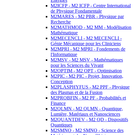
Energies
M2ICFP - M2 ICFP - Centre International
de Physique Fondamentale
M2MARES - M2 PBR - Physique par
Recherche
M2MATHMOD - M2 MM - Modélisation
Mathématique
M2MECENCLI - M2 MECENCLI -
Génie Mécanique pour les Cliniciens
M2MPRI - M2 MPRI - Fondements de
l'Informatique
M2MSV - M2 MSV - Mathématiques
pour les Sciences du Vivant
M2OPTIM - M2 OPT - Optimisation
M2PIC - M2 PIC - Projet, Innovation,
Conception
M2PLASPHYFUS - M2 PPF - Physique
des Plasmas et de la Fusion
M2PROBFIN - M2 PF - Probabilités et
Finance
M2QLMN - M2 QLMN - Quantique,
Lumière, Matériaux et Nanosciences
M2QUANTDEV - M2 QD - Dispositifs
Quantiques
M2SMNO - M2 SMNO - Science des