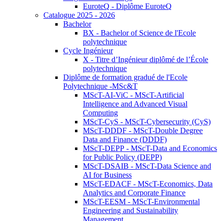
EuroteQ - Diplôme EuroteQ
Catalogue 2025 - 2026
Bachelor
BX - Bachelor of Science de l'Ecole
polytechnique
Cycle Ingénieur
X - Titre d’Ingénieur diplômé de l’École
polytechnique
Diplôme de formation gradué de l'Ecole
Polytechnique -MSc&T
MScT-AI-ViC - MScT-Artificial
Intelligence and Advanced Visual
Computing
MScT-CyS - MScT-Cybersecurity (CyS)
MScT-DDDF - MScT-Double Degree
Data and Finance (DDDF)
MScT-DEPP - MScT-Data and Economics
for Public Policy (DEPP)
MScT-DSAIB - MScT-Data Science and
AI for Business
MScT-EDACF - MScT-Economics, Data
Analytics and Corporate Finance
MScT-EESM - MScT-Environmental
Engineering and Sustainability
Management