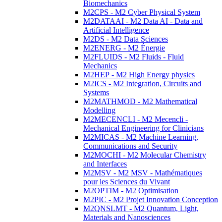
Biomechanics
M2CPS - M2 Cyber Physical System
M2DATAAI - M2 Data AI - Data and
Artificial Intelligence
M2DS - M2 Data Sciences
M2ENERG - M2 Énergie
M2FLUIDS - M2 Fluids - Fluid
Mechanics
M2HEP - M2 High Energy physics
M2ICS - M2 Integration, Circuits and
Systems
M2MATHMOD - M2 Mathematical
Modelling
M2MECENCLI - M2 Mecencli -
Mechanical Engineering for Clinicians
M2MICAS - M2 Machine Learning,
Communications and Security
M2MOCHI - M2 Molecular Chemistry
and Interfaces
M2MSV - M2 MSV - Mathématiques
pour les Sciences du Vivant
M2OPTIM - M2 Optimisation
M2PIC - M2 Projet Innovation Conception
M2QNSLMT - M2 Quantum, Light,
Materials and Nanosciences