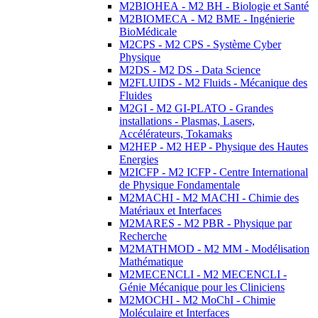
M2BIOHEA - M2 BH - Biologie et Santé
M2BIOMECA - M2 BME - Ingénierie
BioMédicale
M2CPS - M2 CPS - Système Cyber
Physique
M2DS - M2 DS - Data Science
M2FLUIDS - M2 Fluids - Mécanique des
Fluides
M2GI - M2 GI-PLATO - Grandes
installations - Plasmas, Lasers,
Accélérateurs, Tokamaks
M2HEP - M2 HEP - Physique des Hautes
Energies
M2ICFP - M2 ICFP - Centre International
de Physique Fondamentale
M2MACHI - M2 MACHI - Chimie des
Matériaux et Interfaces
M2MARES - M2 PBR - Physique par
Recherche
M2MATHMOD - M2 MM - Modélisation
Mathématique
M2MECENCLI - M2 MECENCLI -
Génie Mécanique pour les Cliniciens
M2MOCHI - M2 MoChI - Chimie
Moléculaire et Interfaces