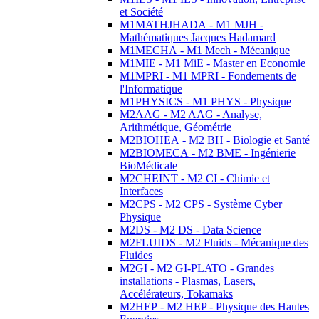
et Société
M1MATHJHADA - M1 MJH -
Mathématiques Jacques Hadamard
M1MECHA - M1 Mech - Mécanique
M1MIE - M1 MiE - Master en Economie
M1MPRI - M1 MPRI - Fondements de
l'Informatique
M1PHYSICS - M1 PHYS - Physique
M2AAG - M2 AAG - Analyse,
Arithmétique, Géométrie
M2BIOHEA - M2 BH - Biologie et Santé
M2BIOMECA - M2 BME - Ingénierie
BioMédicale
M2CHEINT - M2 CI - Chimie et
Interfaces
M2CPS - M2 CPS - Système Cyber
Physique
M2DS - M2 DS - Data Science
M2FLUIDS - M2 Fluids - Mécanique des
Fluides
M2GI - M2 GI-PLATO - Grandes
installations - Plasmas, Lasers,
Accélérateurs, Tokamaks
M2HEP - M2 HEP - Physique des Hautes