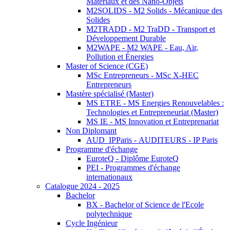
Matériaux et des Nano-Objets
M2SOLIDS - M2 Solids - Mécanique des
Solides
M2TRADD - M2 TraDD - Transport et
Développement Durable
M2WAPE - M2 WAPE - Eau, Air,
Pollution et Énergies
Master of Science (CGE)
MSc Entrepreneurs - MSc X-HEC
Entrepreneurs
Mastère spécialisé (Master)
MS ETRE - MS Energies Renouvelables :
Technologies et Entrepreneuriat (Master)
MS IE - MS Innovation et Entreprenariat
Non Diplomant
AUD_IPParis - AUDITEURS - IP Paris
Programme d'échange
EuroteQ - Diplôme EuroteQ
PEI - Programmes d'échange
internationaux
Catalogue 2024 - 2025
Bachelor
BX - Bachelor of Science de l'Ecole
polytechnique
Cycle Ingénieur