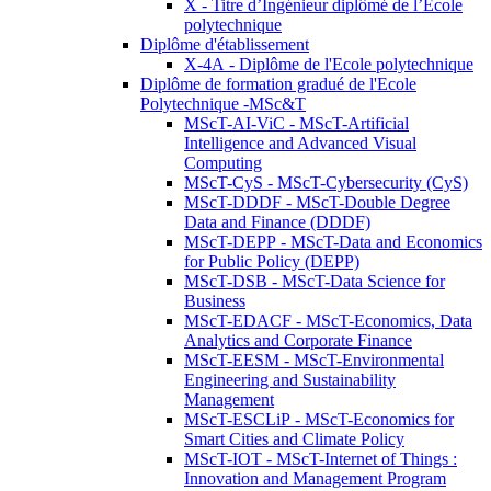
X - Titre d’Ingénieur diplômé de l’École
polytechnique
Diplôme d'établissement
X-4A - Diplôme de l'Ecole polytechnique
Diplôme de formation gradué de l'Ecole
Polytechnique -MSc&T
MScT-AI-ViC - MScT-Artificial
Intelligence and Advanced Visual
Computing
MScT-CyS - MScT-Cybersecurity (CyS)
MScT-DDDF - MScT-Double Degree
Data and Finance (DDDF)
MScT-DEPP - MScT-Data and Economics
for Public Policy (DEPP)
MScT-DSB - MScT-Data Science for
Business
MScT-EDACF - MScT-Economics, Data
Analytics and Corporate Finance
MScT-EESM - MScT-Environmental
Engineering and Sustainability
Management
MScT-ESCLiP - MScT-Economics for
Smart Cities and Climate Policy
MScT-IOT - MScT-Internet of Things :
Innovation and Management Program