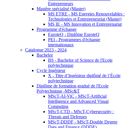
Entrepreneurs
Mastère spécialisé (Master)
MS ETRE - MS Energies Renouvelables :
Technologies et Entrepreneuriat (Master)
MS IE - MS Innovation et Entreprenariat
Programme d'échange
EuroteQ - Diplôme EuroteQ
PEI - Programmes d'échange
internationaux
Catalogue 2023 - 2024
Bachelor
BS - Bachelor of Science de l'Ecole
polytechnique
Cycle Ingénieur
X - Titre d’Ingénieur diplômé de l’École
polytechnique
Diplôme de formation gradué de l'Ecole
Polytechnique -MSc&T
MScT-AI-ViC - MScT-Artificial
Intelligence and Advanced Visual
Computing
MScT-CTD - MScT-Cybersecurity :
Threats and Defenses
MScT-DDDF - MScT-Double Degree
Data and Finance (DDDF)