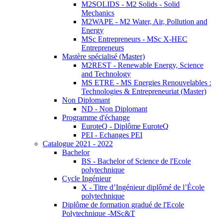
M2SOLIDS - M2 Solids - Solid
Mechanics
M2WAPE - M2 Water, Air, Pollution and
Energy
MSc Entrepreneurs - MSc X-HEC
Entrepreneurs
Mastère spécialisé (Master)
M2REST - Renewable Energy, Science
and Technology
MS ETRE - MS Energies Renouvelables :
Technologies & Entrepreneuriat (Master)
Non Diplomant
ND - Non Diplomant
Programme d'échange
EuroteQ - Diplôme EuroteQ
PEI - Echanges PEI
Catalogue 2021 - 2022
Bachelor
BS - Bachelor of Science de l'Ecole
polytechnique
Cycle Ingénieur
X - Titre d’Ingénieur diplômé de l’École
polytechnique
Diplôme de formation gradué de l'Ecole
Polytechnique -MSc&T