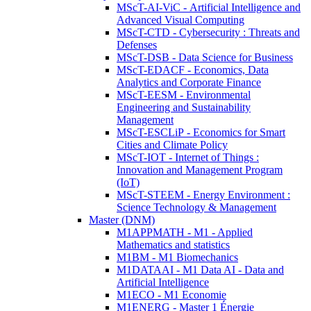
MScT-AI-ViC - Artificial Intelligence and
Advanced Visual Computing
MScT-CTD - Cybersecurity : Threats and
Defenses
MScT-DSB - Data Science for Business
MScT-EDACF - Economics, Data
Analytics and Corporate Finance
MScT-EESM - Environmental
Engineering and Sustainability
Management
MScT-ESCLiP - Economics for Smart
Cities and Climate Policy
MScT-IOT - Internet of Things :
Innovation and Management Program
(IoT)
MScT-STEEM - Energy Environment :
Science Technology & Management
Master (DNM)
M1APPMATH - M1 - Applied
Mathematics and statistics
M1BM - M1 Biomechanics
M1DATAAI - M1 Data AI - Data and
Artificial Intelligence
M1ECO - M1 Economie
M1ENERG - Master 1 Énergie