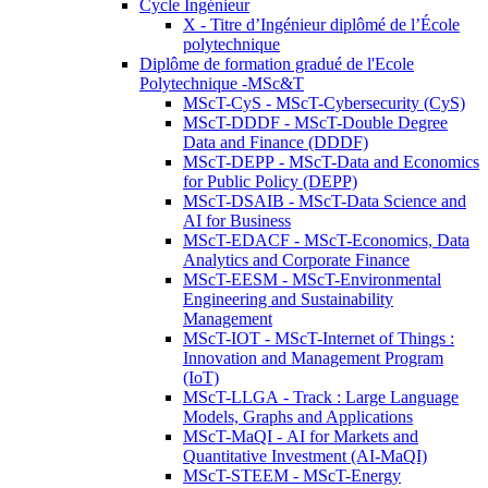
Cycle Ingénieur
X - Titre d’Ingénieur diplômé de l’École
polytechnique
Diplôme de formation gradué de l'Ecole
Polytechnique -MSc&T
MScT-CyS - MScT-Cybersecurity (CyS)
MScT-DDDF - MScT-Double Degree
Data and Finance (DDDF)
MScT-DEPP - MScT-Data and Economics
for Public Policy (DEPP)
MScT-DSAIB - MScT-Data Science and
AI for Business
MScT-EDACF - MScT-Economics, Data
Analytics and Corporate Finance
MScT-EESM - MScT-Environmental
Engineering and Sustainability
Management
MScT-IOT - MScT-Internet of Things :
Innovation and Management Program
(IoT)
MScT-LLGA - Track : Large Language
Models, Graphs and Applications
MScT-MaQI - AI for Markets and
Quantitative Investment (AI-MaQI)
MScT-STEEM - MScT-Energy