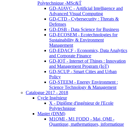
Polytechnique -MSc&T
GD-AIAVC - Artificial Intelligence and
Advanced Visual Computing
GD-CTD - Cybersecurity : Threats &
Defenses
GD-DSB - Data Science for Business
GD-ECOSEM - Ecotechnologies for
Sustainability & Environment
Management
GD-EDACF - Economics, Data Analytics
and Corporate Finance
GD-IOT - Internet of Things : Innovation
and Management Program (IoT)
GD-SCUP - Smart Cities and Urban
Policy
GD-STEEM - Energy Environment :
Science Technology & Management
Catalogue 2017 - 2018
Cycle Ingénieur
X - Diplôme d'ingénieur de l'Ecole
Polytechnique
Master (DNM)
M1QMI - M1 FODQ - Maj. QMI -
Quantique, mathematiques, informatique