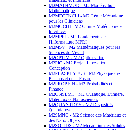
Matériaux et Interfaces
M2MATHMOD - M2 Modélisation
Mathématique
M2MECENCLI - M2 Génie Mécanique
pour les Cliniciens
M2MOCHI - M2 Chimie Moléculaire et
Interfaces
M2MPRI - M2 Fondements de
l'Informatique MPRI
M2MSV - M2 Mathématiques pour les
Sciences du Vivant
M2OPTIM - M2 Optimisation
M2PIC - M2 Projet, Innovation,
Conception
M2PLASPHYFUS - M2 Physique des
Plasmas et de la Fusion
M2PROBFIN - M2 Probabilités et
Finance
M2QNSLMT - M2 Quantique, Lumière,
Matériaux et Nanosciences
M2QUANTDEV - M2 Dispositifs
Quantiques
M2SMNO - M2 Science des Matériaux et
des Nano-Objets
M2SOLIDS - M2 Mécanique des Solides