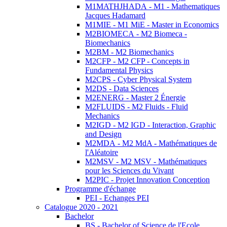
M1MATHJHADA - M1 - Mathematiques
Jacques Hadamard
M1MIE - M1 MiE - Master in Economics
M2BIOMECA - M2 Biomeca -
Biomechanics
M2BM - M2 Biomechanics
M2CFP - M2 CFP - Concepts in
Fundamental Physics
M2CPS - Cyber Physical System
M2DS - Data Sciences
M2ENERG - Master 2 Énergie
M2FLUIDS - M2 Fluids - Fluid
Mechanics
M2IGD - M2 IGD - Interaction, Graphic
and Design
M2MDA - M2 MdA - Mathématiques de
l'Aléatoire
M2MSV - M2 MSV - Mathématiques
pour les Sciences du Vivant
M2PIC - Projet Innovation Conception
Programme d'échange
PEI - Echanges PEI
Catalogue 2020 - 2021
Bachelor
BS - Bachelor of Science de l'Ecole