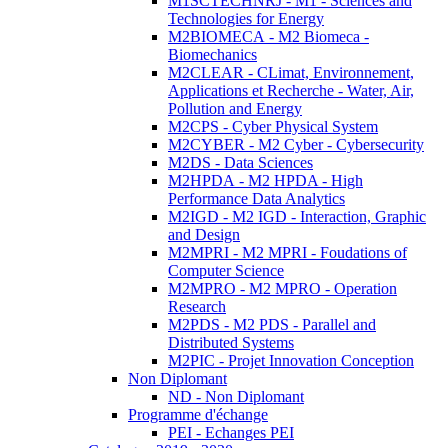
M1SCTECHNRJ - M1 - Sciences and
Technologies for Energy
M2BIOMECA - M2 Biomeca -
Biomechanics
M2CLEAR - CLimat, Environnement,
Applications et Recherche - Water, Air,
Pollution and Energy
M2CPS - Cyber Physical System
M2CYBER - M2 Cyber - Cybersecurity
M2DS - Data Sciences
M2HPDA - M2 HPDA - High
Performance Data Analytics
M2IGD - M2 IGD - Interaction, Graphic
and Design
M2MPRI - M2 MPRI - Foudations of
Computer Science
M2MPRO - M2 MPRO - Operation
Research
M2PDS - M2 PDS - Parallel and
Distributed Systems
M2PIC - Projet Innovation Conception
Non Diplomant
ND - Non Diplomant
Programme d'échange
PEI - Echanges PEI