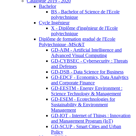
Catalogue 2019 - 2020
Bachelor
BS - Bachelor of Science de l'Ecole
polytechnique
Cycle Ingénieur
X - Diplôme d'ingénieur de l'Ecole
polytechnique
Diplôme de formation gradué de l'Ecole
Polytechnique -MSc&T
GD-AIM - Artificial Intelligence and
Advanced Visual Computing
GD-CYBSEC - Cybersecurity : Threats
and Defenses
GD-DSB - Data Science for Business
GD-EDCF - Economics, Data Analytics
and Corporate Finance
GD-EESTM - Energy Environment :
Science Technology & Management
GD-ESEM - Ecotechnologies for
Sustainability & Environment
Management
GD-IOT - Internet of Things : Innovation
and Management Program (IoT)
GD-SCUP - Smart Cities and Urban
Policy