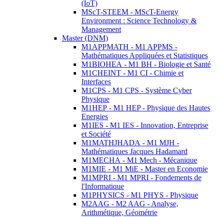
(IoT)
MScT-STEEM - MScT-Energy
Environment : Science Technology &
Management
Master (DNM)
M1APPMATH - M1 APPMS -
Mathématiques Appliquées et Statistiques
M1BIOHEA - M1 BH - Biologie et Santé
M1CHEINT - M1 CI - Chimie et
Interfaces
M1CPS - M1 CPS - Système Cyber
Physique
M1HEP - M1 HEP - Physique des Hautes
Energies
M1IES - M1 IES - Innovation, Entreprise
et Société
M1MATHJHADA - M1 MJH -
Mathématiques Jacques Hadamard
M1MECHA - M1 Mech - Mécanique
M1MIE - M1 MiE - Master en Economie
M1MPRI - M1 MPRI - Fondements de
l'Informatique
M1PHYSICS - M1 PHYS - Physique
M2AAG - M2 AAG - Analyse,
Arithmétique, Géométrie