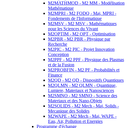
M2MATHMOD - M2 MM - Modélisation
Mathématique
M2MPRI - M2 FODQ - Maj. MPRI -
Fondements de l'Informatique
M2MSV - M2 MSV - Mathématiques
pour les Sciences du Vivant
M2OPTIM - M2 OPT - Optimisation
M2PBR - M2 PBR - Physique par
Recherche
M2PIC - M2 PIC - Projet Innovation
Conception
M2PPF - M2 PPF - Physique des Plasmas
et de la Fusion
M2PROBFIN - M2 PF - Probabilités et
Finance
M2QD - M2 QD - Dispositifs Quantiques
M2QLMN - M2 QLMN - Quantique,
Lumiere, Materiaux et Nanosciences
M2SMNO - M2 SMNO - Science des
Materiaux et des Nano-Objets
M2SOLIDS - M2 Mech - Maj. Solids -
Mecanique des Solides
M2WAPE - M2 Mech - Maj. WAPE -
Eau, Air, Pollution et Energies
Programme d'échange