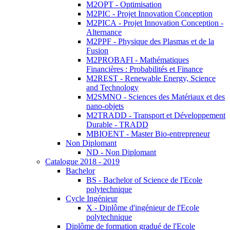
M2OPT - Optimisation
M2PIC - Projet Innovation Conception
M2PICA - Projet Innovation Conception -
Alternance
M2PPF - Physique des Plasmas et de la
Fusion
M2PROBAFI - Mathématiques
Financières : Probabilités et Finance
M2REST - Renewable Energy, Science
and Technology
M2SMNO - Sciences des Matériaux et des
nano-objets
M2TRADD - Transport et Développement
Durable - TRADD
MBIOENT - Master Bio-entrepreneur
Non Diplomant
ND - Non Diplomant
Catalogue 2018 - 2019
Bachelor
BS - Bachelor of Science de l'Ecole
polytechnique
Cycle Ingénieur
X - Diplôme d'ingénieur de l'Ecole
polytechnique
Diplôme de formation gradué de l'Ecole