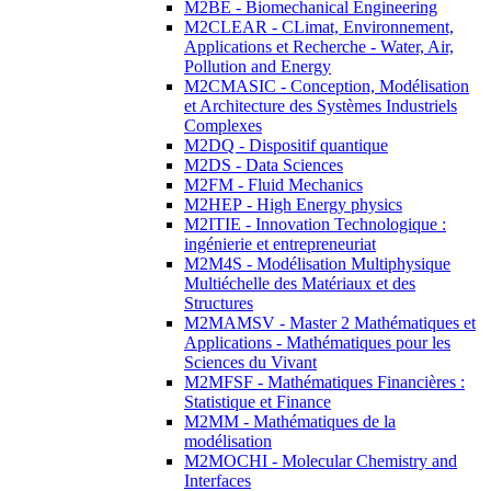
M2BE - Biomechanical Engineering
M2CLEAR - CLimat, Environnement,
Applications et Recherche - Water, Air,
Pollution and Energy
M2CMASIC - Conception, Modélisation
et Architecture des Systèmes Industriels
Complexes
M2DQ - Dispositif quantique
M2DS - Data Sciences
M2FM - Fluid Mechanics
M2HEP - High Energy physics
M2ITIE - Innovation Technologique :
ingénierie et entrepreneuriat
M2M4S - Modélisation Multiphysique
Multiéchelle des Matériaux et des
Structures
M2MAMSV - Master 2 Mathématiques et
Applications - Mathématiques pour les
Sciences du Vivant
M2MFSF - Mathématiques Financières :
Statistique et Finance
M2MM - Mathématiques de la
modélisation
M2MOCHI - Molecular Chemistry and
Interfaces