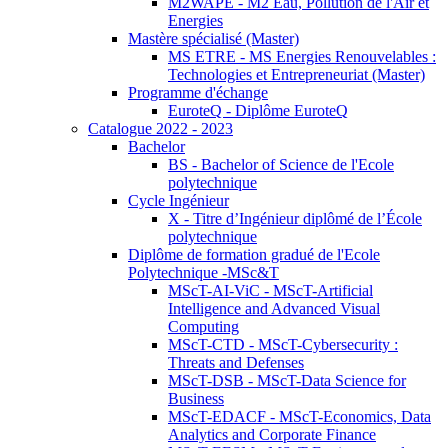
M2WAPE - M2 Eau, Pollution de l'Air et
Energies
Mastère spécialisé (Master)
MS ETRE - MS Energies Renouvelables :
Technologies et Entrepreneuriat (Master)
Programme d'échange
EuroteQ - Diplôme EuroteQ
Catalogue 2022 - 2023
Bachelor
BS - Bachelor of Science de l'Ecole
polytechnique
Cycle Ingénieur
X - Titre d’Ingénieur diplômé de l’École
polytechnique
Diplôme de formation gradué de l'Ecole
Polytechnique -MSc&T
MScT-AI-ViC - MScT-Artificial
Intelligence and Advanced Visual
Computing
MScT-CTD - MScT-Cybersecurity :
Threats and Defenses
MScT-DSB - MScT-Data Science for
Business
MScT-EDACF - MScT-Economics, Data
Analytics and Corporate Finance