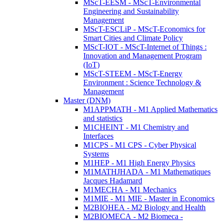
MScT-EESM - MScT-Environmental
Engineering and Sustainability
Management
MScT-ESCLiP - MScT-Economics for
Smart Cities and Climate Policy
MScT-IOT - MScT-Internet of Things :
Innovation and Management Program
(IoT)
MScT-STEEM - MScT-Energy
Environment : Science Technology &
Management
Master (DNM)
M1APPMATH - M1 Applied Mathematics
and statistics
M1CHEINT - M1 Chemistry and
Interfaces
M1CPS - M1 CPS - Cyber Physical
Systems
M1HEP - M1 High Energy Physics
M1MATHJHADA - M1 Mathematiques
Jacques Hadamard
M1MECHA - M1 Mechanics
M1MIE - M1 MIE - Master in Economics
M2BIOHEA - M2 Biology and Health
M2BIOMECA - M2 Biomeca -