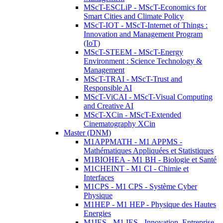
MScT-ESCLiP - MScT-Economics for
Smart Cities and Climate Policy
MScT-IOT - MScT-Internet of Things :
Innovation and Management Program
(IoT)
MScT-STEEM - MScT-Energy
Environment : Science Technology &
Management
MScT-TRAI - MScT-Trust and
Responsible AI
MScT-ViCAI - MScT-Visual Computing
and Creative AI
MScT-XCin - MScT-Extended
Cinematography XCin
Master (DNM)
M1APPMATH - M1 APPMS -
Mathématiques Appliquées et Statistiques
M1BIOHEA - M1 BH - Biologie et Santé
M1CHEINT - M1 CI - Chimie et
Interfaces
M1CPS - M1 CPS - Système Cyber
Physique
M1HEP - M1 HEP - Physique des Hautes
Energies
M1IES - M1 IES - Innovation, Entreprise