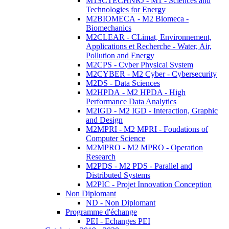
M1SCTECHNRJ - M1 - Sciences and
Technologies for Energy
M2BIOMECA - M2 Biomeca -
Biomechanics
M2CLEAR - CLimat, Environnement,
Applications et Recherche - Water, Air,
Pollution and Energy
M2CPS - Cyber Physical System
M2CYBER - M2 Cyber - Cybersecurity
M2DS - Data Sciences
M2HPDA - M2 HPDA - High
Performance Data Analytics
M2IGD - M2 IGD - Interaction, Graphic
and Design
M2MPRI - M2 MPRI - Foudations of
Computer Science
M2MPRO - M2 MPRO - Operation
Research
M2PDS - M2 PDS - Parallel and
Distributed Systems
M2PIC - Projet Innovation Conception
Non Diplomant
ND - Non Diplomant
Programme d'échange
PEI - Echanges PEI