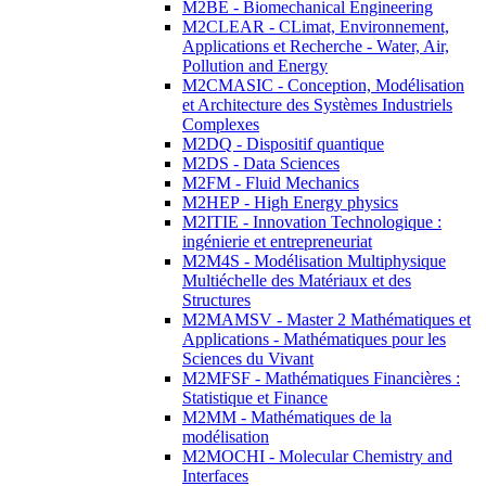
M2BE - Biomechanical Engineering
M2CLEAR - CLimat, Environnement,
Applications et Recherche - Water, Air,
Pollution and Energy
M2CMASIC - Conception, Modélisation
et Architecture des Systèmes Industriels
Complexes
M2DQ - Dispositif quantique
M2DS - Data Sciences
M2FM - Fluid Mechanics
M2HEP - High Energy physics
M2ITIE - Innovation Technologique :
ingénierie et entrepreneuriat
M2M4S - Modélisation Multiphysique
Multiéchelle des Matériaux et des
Structures
M2MAMSV - Master 2 Mathématiques et
Applications - Mathématiques pour les
Sciences du Vivant
M2MFSF - Mathématiques Financières :
Statistique et Finance
M2MM - Mathématiques de la
modélisation
M2MOCHI - Molecular Chemistry and
Interfaces