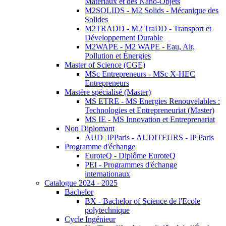
Matériaux et des Nano-Objets
M2SOLIDS - M2 Solids - Mécanique des
Solides
M2TRADD - M2 TraDD - Transport et
Développement Durable
M2WAPE - M2 WAPE - Eau, Air,
Pollution et Énergies
Master of Science (CGE)
MSc Entrepreneurs - MSc X-HEC
Entrepreneurs
Mastère spécialisé (Master)
MS ETRE - MS Energies Renouvelables :
Technologies et Entrepreneuriat (Master)
MS IE - MS Innovation et Entreprenariat
Non Diplomant
AUD_IPParis - AUDITEURS - IP Paris
Programme d'échange
EuroteQ - Diplôme EuroteQ
PEI - Programmes d'échange
internationaux
Catalogue 2024 - 2025
Bachelor
BX - Bachelor of Science de l'Ecole
polytechnique
Cycle Ingénieur