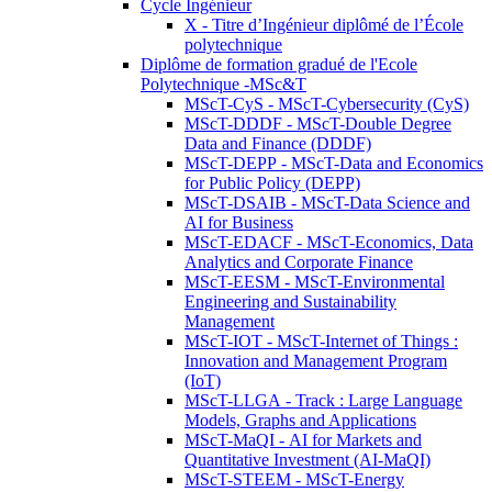
Cycle Ingénieur
X - Titre d’Ingénieur diplômé de l’École
polytechnique
Diplôme de formation gradué de l'Ecole
Polytechnique -MSc&T
MScT-CyS - MScT-Cybersecurity (CyS)
MScT-DDDF - MScT-Double Degree
Data and Finance (DDDF)
MScT-DEPP - MScT-Data and Economics
for Public Policy (DEPP)
MScT-DSAIB - MScT-Data Science and
AI for Business
MScT-EDACF - MScT-Economics, Data
Analytics and Corporate Finance
MScT-EESM - MScT-Environmental
Engineering and Sustainability
Management
MScT-IOT - MScT-Internet of Things :
Innovation and Management Program
(IoT)
MScT-LLGA - Track : Large Language
Models, Graphs and Applications
MScT-MaQI - AI for Markets and
Quantitative Investment (AI-MaQI)
MScT-STEEM - MScT-Energy