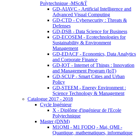
Polytechnique -MSc&T
GD-AIAVC - Artificial Intelligence and
Advanced Visual Computing
GD-CTD - Cybersecurity : Threats &
Defenses
GD-DSB - Data Science for Business
GD-ECOSEM - Ecotechnologies for
Sustainability & Environment
Management
GD-EDACF - Economics, Data Analytics
and Corporate Finance
GD-IOT - Internet of Things : Innovation
and Management Program (IoT)
GD-SCUP - Smart Cities and Urban
Policy
GD-STEEM - Energy Environment :
Science Technology & Management
Catalogue 2017 - 2018
Cycle Ingénieur
X - Diplôme d'ingénieur de l'Ecole
Polytechnique
Master (DNM)
M1QMI - M1 FODQ - Maj. QMI -
Quantique, mathematiques, informatique