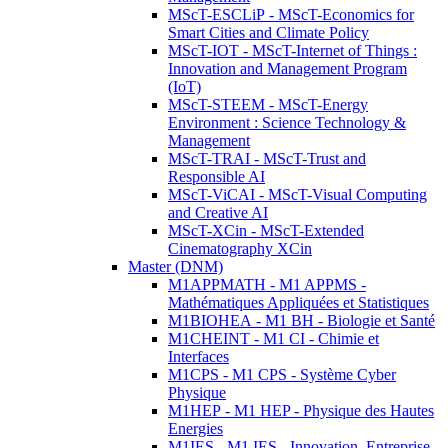
MScT-ESCLiP - MScT-Economics for
Smart Cities and Climate Policy
MScT-IOT - MScT-Internet of Things :
Innovation and Management Program
(IoT)
MScT-STEEM - MScT-Energy
Environment : Science Technology &
Management
MScT-TRAI - MScT-Trust and
Responsible AI
MScT-ViCAI - MScT-Visual Computing
and Creative AI
MScT-XCin - MScT-Extended
Cinematography XCin
Master (DNM)
M1APPMATH - M1 APPMS -
Mathématiques Appliquées et Statistiques
M1BIOHEA - M1 BH - Biologie et Santé
M1CHEINT - M1 CI - Chimie et
Interfaces
M1CPS - M1 CPS - Système Cyber
Physique
M1HEP - M1 HEP - Physique des Hautes
Energies
M1IES - M1 IES - Innovation, Entreprise