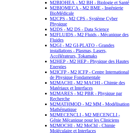
M2BIOHEA - M2 BH - Biologie et Santé
M2BIOMECA - M2 BME - Ingénierie
BioMédicale
M2CPS - M2 CPS - Système Cyber
Physique
M2DS - M2 DS - Data Science
M2FLUIDS - M2 Fluids - Mécanique des
Fluides
M2GI - M2 GI-PLATO - Grandes
installations - Plasmas, Lasers,
Accélérateurs, Tokamaks
M2HEP - M2 HEP - Physique des Hautes
Energies
M2ICFP - M2 ICFP - Centre International
de Physique Fondamentale
M2MACHI - M2 MACHI - Chimie des
Matériaux et Interfaces
M2MARES - M2 PBR - Physique par
Recherche
M2MATHMOD - M2 MM - Modélisation
Mathématique
M2MECENCLI - M2 MECENCLI -
Génie Mécanique pour les Cliniciens
M2MOCHI - M2 MoChI - Chimie
Moléculaire et Interfaces