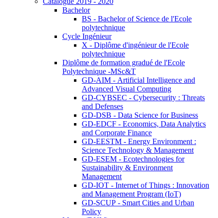
Catalogue 2019 - 2020
Bachelor
BS - Bachelor of Science de l'Ecole
polytechnique
Cycle Ingénieur
X - Diplôme d'ingénieur de l'Ecole
polytechnique
Diplôme de formation gradué de l'Ecole
Polytechnique -MSc&T
GD-AIM - Artificial Intelligence and
Advanced Visual Computing
GD-CYBSEC - Cybersecurity : Threats
and Defenses
GD-DSB - Data Science for Business
GD-EDCF - Economics, Data Analytics
and Corporate Finance
GD-EESTM - Energy Environment :
Science Technology & Management
GD-ESEM - Ecotechnologies for
Sustainability & Environment
Management
GD-IOT - Internet of Things : Innovation
and Management Program (IoT)
GD-SCUP - Smart Cities and Urban
Policy