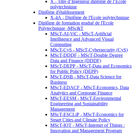
X - Titre d’Ingénieur diplômé de l’École
polytechnique
Diplôme d'établissement
X-4A - Diplôme de l'Ecole polytechnique
Diplôme de formation gradué de l'Ecole
Polytechnique -MSc&T
MScT-AI-ViC - MScT-Artificial
Intelligence and Advanced Visual
Computing
MScT-CyS - MScT-Cybersecurity (CyS)
MScT-DDDF - MScT-Double Degree
Data and Finance (DDDF)
MScT-DEPP - MScT-Data and Economics
for Public Policy (DEPP)
MScT-DSB - MScT-Data Science for
Business
MScT-EDACF - MScT-Economics, Data
Analytics and Corporate Finance
MScT-EESM - MScT-Environmental
Engineering and Sustainability
Management
MScT-ESCLiP - MScT-Economics for
Smart Cities and Climate Policy
MScT-IOT - MScT-Internet of Things :
Innovation and Management Program