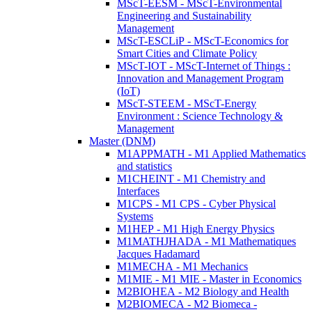
MScT-EESM - MScT-Environmental
Engineering and Sustainability
Management
MScT-ESCLiP - MScT-Economics for
Smart Cities and Climate Policy
MScT-IOT - MScT-Internet of Things :
Innovation and Management Program
(IoT)
MScT-STEEM - MScT-Energy
Environment : Science Technology &
Management
Master (DNM)
M1APPMATH - M1 Applied Mathematics
and statistics
M1CHEINT - M1 Chemistry and
Interfaces
M1CPS - M1 CPS - Cyber Physical
Systems
M1HEP - M1 High Energy Physics
M1MATHJHADA - M1 Mathematiques
Jacques Hadamard
M1MECHA - M1 Mechanics
M1MIE - M1 MIE - Master in Economics
M2BIOHEA - M2 Biology and Health
M2BIOMECA - M2 Biomeca -