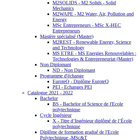
M2SOLIDS - M2 Solids - Solid
Mechanics
M2WAPE - M2 Water, Air, Pollution and
Energy
MSc Entrepreneurs - MSc X-HEC
Entrepreneurs
Mastère spécialisé (Master)
M2REST - Renewable Energy, Science
and Technology
MS ETRE - MS Energies Renouvelables :
Technologies & Entrepreneuriat (Master)
Non Diplomant
ND - Non Diplomant
Programme d'échange
EuroteQ - Diplôme EuroteQ
PEI - Echanges PEI
Catalogue 2021 - 2022
Bachelor
BS - Bachelor of Science de l'Ecole
polytechnique
Cycle Ingénieur
X - Titre d’Ingénieur diplômé de l’École
polytechnique
Diplôme de formation gradué de l'Ecole
Polytechnique -MSc&T