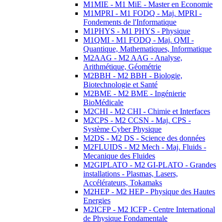
M1MIE - M1 MiE - Master en Economie
M1MPRI - M1 FODQ - Maj. MPRI -
Fondements de l'Informatique
M1PHYS - M1 PHYS - Physique
M1QMI - M1 FODQ - Maj. QMI -
Quantique, Mathematiques, Informatique
M2AAG - M2 AAG - Analyse,
Arithmétique, Géométrie
M2BBH - M2 BBH - Biologie,
Biotechnologie et Santé
M2BME - M2 BME - Ingénierie
BioMédicale
M2CHI - M2 CHI - Chimie et Interfaces
M2CPS - M2 CCSN - Maj. CPS -
Système Cyber Physique
M2DS - M2 DS - Science des données
M2FLUIDS - M2 Mech - Maj. Fluids -
Mecanique des Fluides
M2GIPLATO - M2 GI-PLATO - Grandes
installations - Plasmas, Lasers,
Accélérateurs, Tokamaks
M2HEP - M2 HEP - Physique des Hautes
Energies
M2ICFP - M2 ICFP - Centre International
de Physique Fondamentale