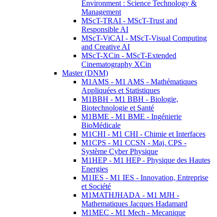
Environment : Science Technology &
Management
MScT-TRAI - MScT-Trust and
Responsible AI
MScT-ViCAI - MScT-Visual Computing
and Creative AI
MScT-XCin - MScT-Extended
Cinematography XCin
Master (DNM)
M1AMS - M1 AMS - Mathématiques
Appliquées et Statistiques
M1BBH - M1 BBH - Biologie,
Biotechnologie et Santé
M1BME - M1 BME - Ingénierie
BioMédicale
M1CHI - M1 CHI - Chimie et Interfaces
M1CPS - M1 CCSN - Maj. CPS -
Système Cyber Physique
M1HEP - M1 HEP - Physique des Hautes
Energies
M1IES - M1 IES - Innovation, Entreprise
et Société
M1MATHJHADA - M1 MJH -
Mathematiques Jacques Hadamard
M1MEC - M1 Mech - Mecanique