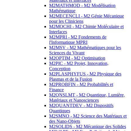
Matériaux et Interfaces
M2MATHMOD - M2 Modélisation
Mathématique
M2MECENCLI - M2 Génie Mécanique
pour les Cliniciens
M2MOCHI - M2 Chimie Moléculaire et
Interfaces
M2MPRI - M2 Fondements de
l'Informatique MPRI
M2MSV - M2 Mathématiques pour les
Sciences du Vivant
M2OPTIM - M2 Optimisation
M2PIC - M2 Projet, Innovation,
Conception
M2PLASPHYFUS - M2 Physique des
Plasmas et de la Fusion
M2PROBFIN - M2 Probabilités et
Finance
M2QNSLMT - M2 Quantique, Lumière,
Matériaux et Nanosciences
M2QUANTDEV - M2 Dispositifs
Quantiques
M2SMNO - M2 Science des Matériaux et
des Nano-Objets
M2SOLIDS - M2 Mécanique des Solides