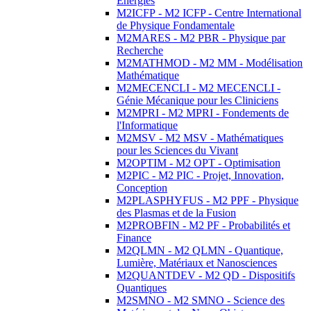
Energies
M2ICFP - M2 ICFP - Centre International
de Physique Fondamentale
M2MARES - M2 PBR - Physique par
Recherche
M2MATHMOD - M2 MM - Modélisation
Mathématique
M2MECENCLI - M2 MECENCLI -
Génie Mécanique pour les Cliniciens
M2MPRI - M2 MPRI - Fondements de
l'Informatique
M2MSV - M2 MSV - Mathématiques
pour les Sciences du Vivant
M2OPTIM - M2 OPT - Optimisation
M2PIC - M2 PIC - Projet, Innovation,
Conception
M2PLASPHYFUS - M2 PPF - Physique
des Plasmas et de la Fusion
M2PROBFIN - M2 PF - Probabilités et
Finance
M2QLMN - M2 QLMN - Quantique,
Lumière, Matériaux et Nanosciences
M2QUANTDEV - M2 QD - Dispositifs
Quantiques
M2SMNO - M2 SMNO - Science des