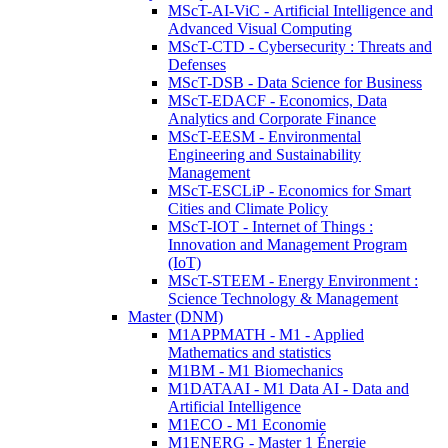
MScT-AI-ViC - Artificial Intelligence and
Advanced Visual Computing
MScT-CTD - Cybersecurity : Threats and
Defenses
MScT-DSB - Data Science for Business
MScT-EDACF - Economics, Data
Analytics and Corporate Finance
MScT-EESM - Environmental
Engineering and Sustainability
Management
MScT-ESCLiP - Economics for Smart
Cities and Climate Policy
MScT-IOT - Internet of Things :
Innovation and Management Program
(IoT)
MScT-STEEM - Energy Environment :
Science Technology & Management
Master (DNM)
M1APPMATH - M1 - Applied
Mathematics and statistics
M1BM - M1 Biomechanics
M1DATAAI - M1 Data AI - Data and
Artificial Intelligence
M1ECO - M1 Economie
M1ENERG - Master 1 Énergie