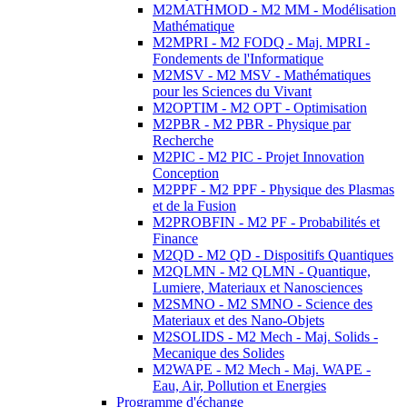
M2MATHMOD - M2 MM - Modélisation
Mathématique
M2MPRI - M2 FODQ - Maj. MPRI -
Fondements de l'Informatique
M2MSV - M2 MSV - Mathématiques
pour les Sciences du Vivant
M2OPTIM - M2 OPT - Optimisation
M2PBR - M2 PBR - Physique par
Recherche
M2PIC - M2 PIC - Projet Innovation
Conception
M2PPF - M2 PPF - Physique des Plasmas
et de la Fusion
M2PROBFIN - M2 PF - Probabilités et
Finance
M2QD - M2 QD - Dispositifs Quantiques
M2QLMN - M2 QLMN - Quantique,
Lumiere, Materiaux et Nanosciences
M2SMNO - M2 SMNO - Science des
Materiaux et des Nano-Objets
M2SOLIDS - M2 Mech - Maj. Solids -
Mecanique des Solides
M2WAPE - M2 Mech - Maj. WAPE -
Eau, Air, Pollution et Energies
Programme d'échange