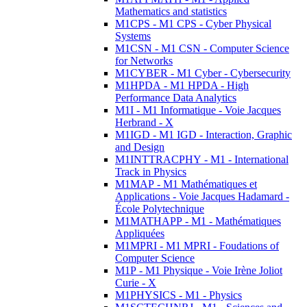
Mathematics and statistics
M1CPS - M1 CPS - Cyber Physical
Systems
M1CSN - M1 CSN - Computer Science
for Networks
M1CYBER - M1 Cyber - Cybersecurity
M1HPDA - M1 HPDA - High
Performance Data Analytics
M1I - M1 Informatique - Voie Jacques
Herbrand - X
M1IGD - M1 IGD - Interaction, Graphic
and Design
M1INTTRACPHY - M1 - International
Track in Physics
M1MAP - M1 Mathématiques et
Applications - Voie Jacques Hadamard -
École Polytechnique
M1MATHAPP - M1 - Mathématiques
Appliquées
M1MPRI - M1 MPRI - Foudations of
Computer Science
M1P - M1 Physique - Voie Irène Joliot
Curie - X
M1PHYSICS - M1 - Physics