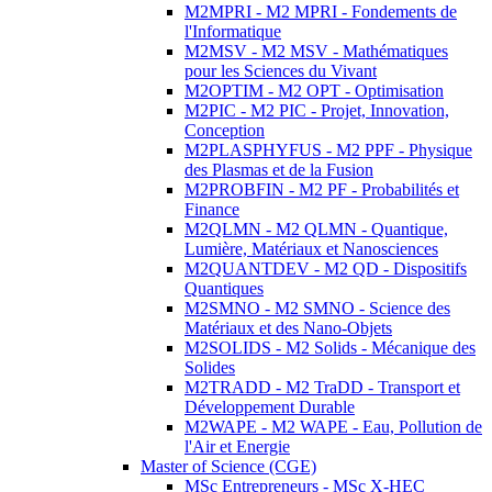
M2MPRI - M2 MPRI - Fondements de
l'Informatique
M2MSV - M2 MSV - Mathématiques
pour les Sciences du Vivant
M2OPTIM - M2 OPT - Optimisation
M2PIC - M2 PIC - Projet, Innovation,
Conception
M2PLASPHYFUS - M2 PPF - Physique
des Plasmas et de la Fusion
M2PROBFIN - M2 PF - Probabilités et
Finance
M2QLMN - M2 QLMN - Quantique,
Lumière, Matériaux et Nanosciences
M2QUANTDEV - M2 QD - Dispositifs
Quantiques
M2SMNO - M2 SMNO - Science des
Matériaux et des Nano-Objets
M2SOLIDS - M2 Solids - Mécanique des
Solides
M2TRADD - M2 TraDD - Transport et
Développement Durable
M2WAPE - M2 WAPE - Eau, Pollution de
l'Air et Energie
Master of Science (CGE)
MSc Entrepreneurs - MSc X-HEC