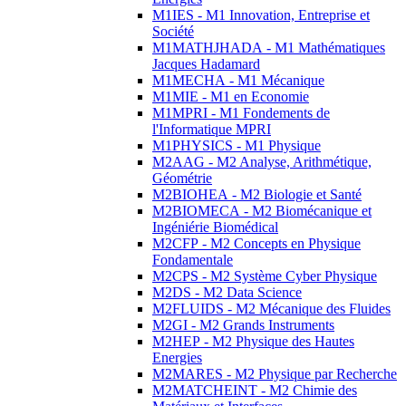
M1IES - M1 Innovation, Entreprise et
Société
M1MATHJHADA - M1 Mathématiques
Jacques Hadamard
M1MECHA - M1 Mécanique
M1MIE - M1 en Economie
M1MPRI - M1 Fondements de
l'Informatique MPRI
M1PHYSICS - M1 Physique
M2AAG - M2 Analyse, Arithmétique,
Géométrie
M2BIOHEA - M2 Biologie et Santé
M2BIOMECA - M2 Biomécanique et
Ingéniérie Biomédical
M2CFP - M2 Concepts en Physique
Fondamentale
M2CPS - M2 Système Cyber Physique
M2DS - M2 Data Science
M2FLUIDS - M2 Mécanique des Fluides
M2GI - M2 Grands Instruments
M2HEP - M2 Physique des Hautes
Energies
M2MARES - M2 Physique par Recherche
M2MATCHEINT - M2 Chimie des