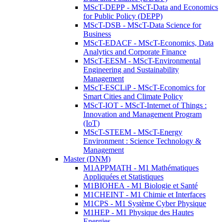
MScT-DEPP - MScT-Data and Economics
for Public Policy (DEPP)
MScT-DSB - MScT-Data Science for
Business
MScT-EDACF - MScT-Economics, Data
Analytics and Corporate Finance
MScT-EESM - MScT-Environmental
Engineering and Sustainability
Management
MScT-ESCLiP - MScT-Economics for
Smart Cities and Climate Policy
MScT-IOT - MScT-Internet of Things :
Innovation and Management Program
(IoT)
MScT-STEEM - MScT-Energy
Environment : Science Technology &
Management
Master (DNM)
M1APPMATH - M1 Mathématiques
Appliquées et Statistiques
M1BIOHEA - M1 Biologie et Santé
M1CHEINT - M1 Chimie et Interfaces
M1CPS - M1 Système Cyber Physique
M1HEP - M1 Physique des Hautes
Energies