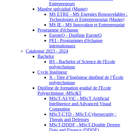
Entrepreneurs
Mastère spécialisé (Master)
MS ETRE - MS Energies Renouvelables :
Technologies et Entrepreneuriat (Master)
MS IE - MS Innovation et Entreprenariat
Programme d'échange
EuroteQ - Diplôme EuroteQ
PEI - Programmes d'échange
internationaux
Catalogue 2023 - 2024
Bachelor
BS - Bachelor of Science de l'Ecole
polytechnique
Cycle Ingénieur
X - Titre d’Ingénieur diplômé de l’École
polytechnique
Diplôme de formation gradué de l'Ecole
Polytechnique -MSc&T
MScT-AI-ViC - MScT-Artificial
Intelligence and Advanced Visual
Computing
MScT-CTD - MScT-Cybersecurity :
Threats and Defenses
MScT-DDDF - MScT-Double Degree
Data and Finance (DDDF)