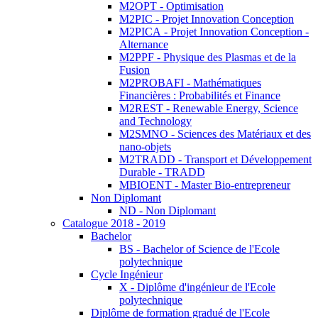
M2OPT - Optimisation
M2PIC - Projet Innovation Conception
M2PICA - Projet Innovation Conception -
Alternance
M2PPF - Physique des Plasmas et de la
Fusion
M2PROBAFI - Mathématiques
Financières : Probabilités et Finance
M2REST - Renewable Energy, Science
and Technology
M2SMNO - Sciences des Matériaux et des
nano-objets
M2TRADD - Transport et Développement
Durable - TRADD
MBIOENT - Master Bio-entrepreneur
Non Diplomant
ND - Non Diplomant
Catalogue 2018 - 2019
Bachelor
BS - Bachelor of Science de l'Ecole
polytechnique
Cycle Ingénieur
X - Diplôme d'ingénieur de l'Ecole
polytechnique
Diplôme de formation gradué de l'Ecole