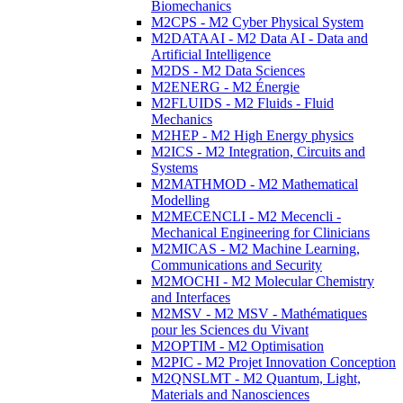
Biomechanics
M2CPS - M2 Cyber Physical System
M2DATAAI - M2 Data AI - Data and
Artificial Intelligence
M2DS - M2 Data Sciences
M2ENERG - M2 Énergie
M2FLUIDS - M2 Fluids - Fluid
Mechanics
M2HEP - M2 High Energy physics
M2ICS - M2 Integration, Circuits and
Systems
M2MATHMOD - M2 Mathematical
Modelling
M2MECENCLI - M2 Mecencli -
Mechanical Engineering for Clinicians
M2MICAS - M2 Machine Learning,
Communications and Security
M2MOCHI - M2 Molecular Chemistry
and Interfaces
M2MSV - M2 MSV - Mathématiques
pour les Sciences du Vivant
M2OPTIM - M2 Optimisation
M2PIC - M2 Projet Innovation Conception
M2QNSLMT - M2 Quantum, Light,
Materials and Nanosciences