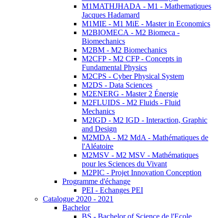
M1MATHJHADA - M1 - Mathematiques
Jacques Hadamard
M1MIE - M1 MiE - Master in Economics
M2BIOMECA - M2 Biomeca -
Biomechanics
M2BM - M2 Biomechanics
M2CFP - M2 CFP - Concepts in
Fundamental Physics
M2CPS - Cyber Physical System
M2DS - Data Sciences
M2ENERG - Master 2 Énergie
M2FLUIDS - M2 Fluids - Fluid
Mechanics
M2IGD - M2 IGD - Interaction, Graphic
and Design
M2MDA - M2 MdA - Mathématiques de
l'Aléatoire
M2MSV - M2 MSV - Mathématiques
pour les Sciences du Vivant
M2PIC - Projet Innovation Conception
Programme d'échange
PEI - Echanges PEI
Catalogue 2020 - 2021
Bachelor
BS - Bachelor of Science de l'Ecole