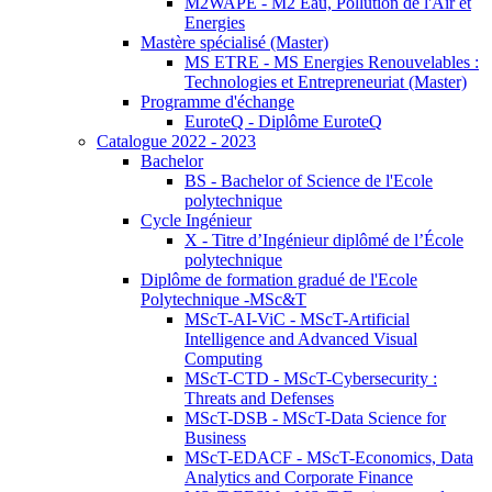
M2WAPE - M2 Eau, Pollution de l'Air et
Energies
Mastère spécialisé (Master)
MS ETRE - MS Energies Renouvelables :
Technologies et Entrepreneuriat (Master)
Programme d'échange
EuroteQ - Diplôme EuroteQ
Catalogue 2022 - 2023
Bachelor
BS - Bachelor of Science de l'Ecole
polytechnique
Cycle Ingénieur
X - Titre d’Ingénieur diplômé de l’École
polytechnique
Diplôme de formation gradué de l'Ecole
Polytechnique -MSc&T
MScT-AI-ViC - MScT-Artificial
Intelligence and Advanced Visual
Computing
MScT-CTD - MScT-Cybersecurity :
Threats and Defenses
MScT-DSB - MScT-Data Science for
Business
MScT-EDACF - MScT-Economics, Data
Analytics and Corporate Finance