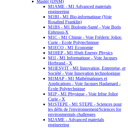
Master (DNM)
M1AME - M1 Advanced materials
engineering
M1BI - M1 Bio-informatique (Voie
Rosalind Franklin)
M1BS - M1 Biologie-Santé - Voie Boris
Ephrussi-X
M1C - M1 Chimie - Voie Fréderic Joliot-
Curie - Ecole Polytechnique
M1ECO - M1 Economie
M1HEP - M1 High Energy Physics
M1I - M1 Informatique - Voie Jacques
Herbrand - X
M1IESVIT - M1 Innovation, Entreprise, et
Société - Voie Innovation technologique
M1MAP - M1 Mathématiques et
Applications - Voie Jacques Hadamard -
École Polytechnique
M1P - M1 Physique - Voie Irène Joliot
Curie - X
M1STEPE - M1 STEPE - Sciences pour
les défis de l'environnement/Sciences for
environmentals challenges
M2AME - Advanced materials
engineering