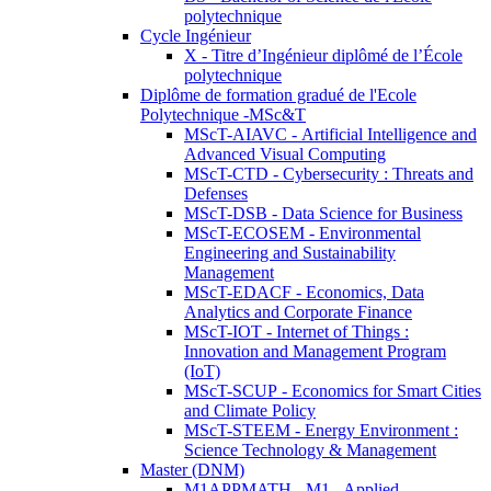
polytechnique
Cycle Ingénieur
X - Titre d’Ingénieur diplômé de l’École
polytechnique
Diplôme de formation gradué de l'Ecole
Polytechnique -MSc&T
MScT-AIAVC - Artificial Intelligence and
Advanced Visual Computing
MScT-CTD - Cybersecurity : Threats and
Defenses
MScT-DSB - Data Science for Business
MScT-ECOSEM - Environmental
Engineering and Sustainability
Management
MScT-EDACF - Economics, Data
Analytics and Corporate Finance
MScT-IOT - Internet of Things :
Innovation and Management Program
(IoT)
MScT-SCUP - Economics for Smart Cities
and Climate Policy
MScT-STEEM - Energy Environment :
Science Technology & Management
Master (DNM)
M1APPMATH - M1 - Applied