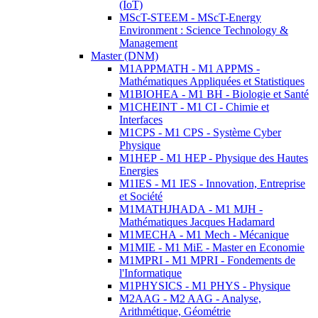
(IoT)
MScT-STEEM - MScT-Energy
Environment : Science Technology &
Management
Master (DNM)
M1APPMATH - M1 APPMS -
Mathématiques Appliquées et Statistiques
M1BIOHEA - M1 BH - Biologie et Santé
M1CHEINT - M1 CI - Chimie et
Interfaces
M1CPS - M1 CPS - Système Cyber
Physique
M1HEP - M1 HEP - Physique des Hautes
Energies
M1IES - M1 IES - Innovation, Entreprise
et Société
M1MATHJHADA - M1 MJH -
Mathématiques Jacques Hadamard
M1MECHA - M1 Mech - Mécanique
M1MIE - M1 MiE - Master en Economie
M1MPRI - M1 MPRI - Fondements de
l'Informatique
M1PHYSICS - M1 PHYS - Physique
M2AAG - M2 AAG - Analyse,
Arithmétique, Géométrie