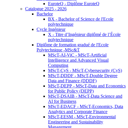
EuroteQ - Diplôme EuroteQ
Catalogue 2025 - 2026
Bachelor
BX - Bachelor of Science de l'Ecole
polytechnique
Cycle Ingénieur
X - Titre d’Ingénieur diplômé de l’École
polytechnique
Diplôme de formation gradué de l'Ecole
Polytechnique -MSc&T
MScT-AI-ViC - MScT-Artificial
Intelligence and Advanced Visual
Computing
MScT-CyS - MScT-Cybersecurity (CyS)
MScT-DDDF - MScT-Double Degree
Data and Finance (DDDF)
MScT-DEPP - MScT-Data and Economics
for Public Policy (DEPP)
MScT-DSAIB - MScT-Data Science and
AI for Business
MScT-EDACF - MScT-Economics, Data
Analytics and Corporate Finance
MScT-EESM - MScT-Environmental
Engineering and Sustainability
Management