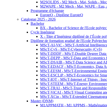
M2SOLIDS - M2 Mech - Maj. Solids - Meca
M2WAPE - M2 Mech - Maj. WAPE - Eau, Air
Programme d'échange
EuroteQ - Diplôme EuroteQ
Catalogue 2025 - 2026
Bachelor
BX - Bachelor of Science de l'Ecole polyte
Cycle Ingénieur
X - Titre d’Ingénieur diplômé de l’École po
Diplôme de formation gradué de l'Ecole Polytec
MScT-AI-ViC - MScT-Artificial Intelligen
MScT-CyS - MScT-Cybersecurity (CyS)
MScT-DDDF - MScT-Double Degree Data 
MScT-DEPP - MScT-Data and Economics fo
MScT-DSAIB - MScT-Data Science and AI 
MScT-EDACF - MScT-Economics, Data Anal
MScT-EESM - MScT-Environmental Enginee
MScT-ESCLiP - MScT-Economics for Smart 
MScT-IOT - MScT-Internet of Things : Inn
MScT-STEEM - MScT-Energy Environment 
MScT-TRAI - MScT-Trust and Responsible
MScT-ViCAI - MScT-Visual Computing and
MScT-XCin - MScT-Extended Cinematogr
Master (DNM)
M1APPMATH - M1 APPMS - Mathématiques A