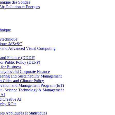
nique des Solides
, Pollution et Energies
chnique
lytechnique
hnique -MSc&T
ce and Advanced Visual Computing
and Finance (DDDF)
r Public Policy (DEPP)
for Business
ytics and Corporate Finance
ring and Sustainability Management
Cities and Climate Policy
ovation and Management Program (IoT)
: Science Technology & Management
 AI
 Creative AI
aphy XCin
ppliquées et Statistiques