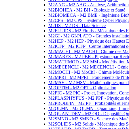
M2AAG - M2 AAG - Analyse, Arithmétique
M2BIOHEA - M2 BH - Biologie et Santé
M2BIOMECA - M2 BME - Ingénierie BioM
M2CPS - M2 CPS - Système Cyber Physiq
M2DS - M2 DS - Data Science
M2FLUIDS - M2 Fluids - Mécanique des Fl
M2GI - M2 GI-PLATO - Grandes installation
M2HEP - M2 HEP - Physique des Hautes E
M2ICFP - M2 ICFP - Centre International 
M2MACHI - M2 MACHI - Chimie des Matéri
M2MARES - M2 PBR - Physique par Rech
M2MATHMOD - M2 MM - Modélisation M
M2MECENCLI - M2 MECENCLI - Génie Méc
M2MOCHI - M2 MoChI - Chimie Moléculaire
M2MPRI - M2 MPRI - Fondements de l'Inf
M2MSV - M2 MSV - Mathématiques pour le
M2OPTIM - M2 OPT - Optimisation
M2PIC - M2 PIC - Projet, Innovation, Conc
M2PLASPHYFUS - M2 PPF - Physique des P
M2PROBFIN - M2 PF - Probabilités et Fin
M2QLMN - M2 QLMN - Quantique, Lumière
M2QUANTDEV - M2 QD - Dispositifs Qua
M2SMNO - M2 SMNO - Science des Matéri
M2SOLIDS - M2 Solids - Mécanique des So