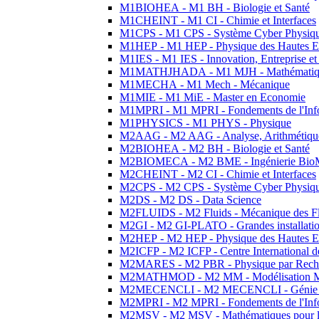
M1BIOHEA - M1 BH - Biologie et Santé
M1CHEINT - M1 CI - Chimie et Interfaces
M1CPS - M1 CPS - Système Cyber Physiq
M1HEP - M1 HEP - Physique des Hautes E
M1IES - M1 IES - Innovation, Entreprise et
M1MATHJHADA - M1 MJH - Mathématiqu
M1MECHA - M1 Mech - Mécanique
M1MIE - M1 MiE - Master en Economie
M1MPRI - M1 MPRI - Fondements de l'Inf
M1PHYSICS - M1 PHYS - Physique
M2AAG - M2 AAG - Analyse, Arithmétique
M2BIOHEA - M2 BH - Biologie et Santé
M2BIOMECA - M2 BME - Ingénierie BioM
M2CHEINT - M2 CI - Chimie et Interfaces
M2CPS - M2 CPS - Système Cyber Physiq
M2DS - M2 DS - Data Science
M2FLUIDS - M2 Fluids - Mécanique des Fl
M2GI - M2 GI-PLATO - Grandes installation
M2HEP - M2 HEP - Physique des Hautes E
M2ICFP - M2 ICFP - Centre International 
M2MARES - M2 PBR - Physique par Rech
M2MATHMOD - M2 MM - Modélisation M
M2MECENCLI - M2 MECENCLI - Génie Méc
M2MPRI - M2 MPRI - Fondements de l'Inf
M2MSV - M2 MSV - Mathématiques pour le