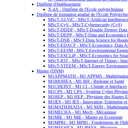
Diplôme d'établissement
X-4A - Diplôme de l'Ecole polytechnique
Diplôme de formation gradué de l'Ecole Polytec
MScT-AI-ViC - MScT-Artificial Intelligen
MScT-CyS - MScT-Cybersecurity (CyS)
MScT-DDDF - MScT-Double Degree Data 
MScT-DEPP - MScT-Data and Economics fo
MScT-DSB - MScT-Data Science for Busin
MScT-EDACF - MScT-Economics, Data Anal
MScT-EESM - MScT-Environmental Enginee
MScT-ESCLiP - MScT-Economics for Smart 
MScT-IOT - MScT-Internet of Things : Inn
MScT-STEEM - MScT-Energy Environment 
Master (DNM)
M1APPMATH - M1 APPMS - Mathématiques A
M1BIOHEA - M1 BH - Biologie et Santé
M1CHEINT - M1 CI - Chimie et Interfaces
M1CPS - M1 CPS - Système Cyber Physiq
M1HEP - M1 HEP - Physique des Hautes E
M1IES - M1 IES - Innovation, Entreprise et
M1MATHJHADA - M1 MJH - Mathématiqu
M1MECHA - M1 Mech - Mécanique
M1MIE - M1 MiE - Master en Economie
M1MPRI - M1 MPRI - Fondements de l'Inf
M1PHYSICS - M1 PHYS - Physique