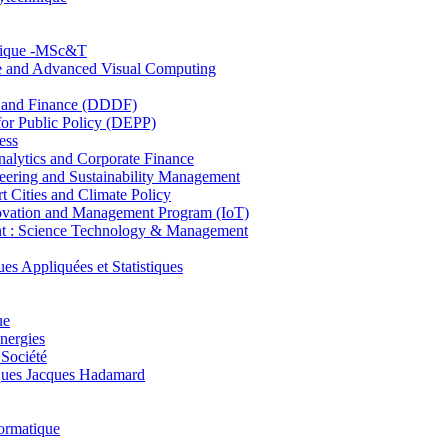
hnique -MSc&T
ce and Advanced Visual Computing
and Finance (DDDF)
r Public Policy (DEPP)
ess
ytics and Corporate Finance
ring and Sustainability Management
Cities and Climate Policy
ovation and Management Program (IoT)
: Science Technology & Management
ppliquées et Statistiques
ue
nergies
 Société
es Jacques Hadamard
ormatique