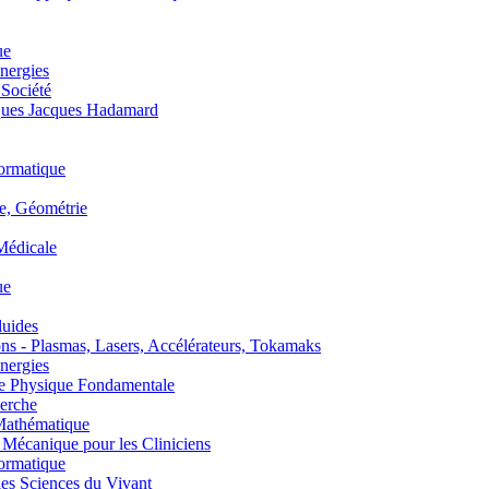
ue
nergies
 Société
es Jacques Hadamard
ormatique
, Géométrie
édicale
ue
uides
s - Plasmas, Lasers, Accélérateurs, Tokamaks
nergies
de Physique Fondamentale
erche
athématique
anique pour les Cliniciens
ormatique
s Sciences du Vivant