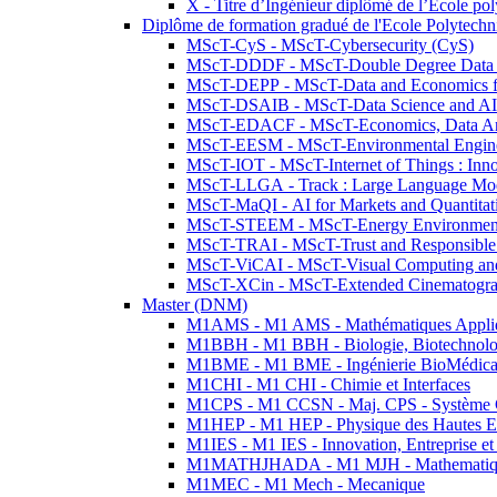
X - Titre d’Ingénieur diplômé de l’École po
Diplôme de formation gradué de l'Ecole Polytec
MScT-CyS - MScT-Cybersecurity (CyS)
MScT-DDDF - MScT-Double Degree Data 
MScT-DEPP - MScT-Data and Economics fo
MScT-DSAIB - MScT-Data Science and AI 
MScT-EDACF - MScT-Economics, Data Anal
MScT-EESM - MScT-Environmental Enginee
MScT-IOT - MScT-Internet of Things : Inn
MScT-LLGA - Track : Large Language Mode
MScT-MaQI - AI for Markets and Quantitat
MScT-STEEM - MScT-Energy Environment 
MScT-TRAI - MScT-Trust and Responsible
MScT-ViCAI - MScT-Visual Computing and
MScT-XCin - MScT-Extended Cinematogr
Master (DNM)
M1AMS - M1 AMS - Mathématiques Appliqué
M1BBH - M1 BBH - Biologie, Biotechnolog
M1BME - M1 BME - Ingénierie BioMédica
M1CHI - M1 CHI - Chimie et Interfaces
M1CPS - M1 CCSN - Maj. CPS - Système 
M1HEP - M1 HEP - Physique des Hautes E
M1IES - M1 IES - Innovation, Entreprise et
M1MATHJHADA - M1 MJH - Mathematiqu
M1MEC - M1 Mech - Mecanique