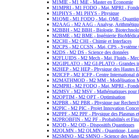
M1MIE - M1 MiE - Master en Economie
M1MPRI - M1 FODQ - Maj. MPRI - Fondeme
M1PHYS - M1 PHYS - Physique
M1QMI - M1 FODQ - Maj. QMI - Quantique
M2AAG - M2 AAG - Analyse, Arithmétique
M2BBH - M2 BBH - Biologie, Biotechnolog
M2BME - M2 BME - Ingénierie BioMédica
M2CHI - M2 CHI - Chimie et Interfaces
M2CPS - M2 CCSN - Maj. CPS - Système 
M2DS - M2 DS - Science des données
M2FLUIDS - M2 Mech - Maj. Fluids - Meca
M2GIPLATO - M2 GI-PLATO - Grandes instal
M2HEP - M2 HEP - Physique des Hautes E
M2ICFP - M2 ICFP - Centre International 
M2MATHMOD - M2 MM - Modélisation M
M2MPRI - M2 FODQ - Maj. MPRI - Fondeme
M2MSV - M2 MSV - Mathématiques pour le
M2OPTIM - M2 OPT - Optimisation
M2PBR - M2 PBR - Physique par Recherc
M2PIC - M2 PIC - Projet Innovation Conce
M2PPF - M2 PPF - Physique des Plasmas et
M2PROBFIN - M2 PF - Probabilités et Fin
M2QD - M2 QD - Dispositifs Quantiques
M2QLMN - M2 QLMN - Quantique, Lumiere
M2SMNO - M2 SMNO - Science des Materi