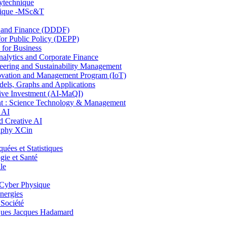
lytechnique
hnique -MSc&T
and Finance (DDDF)
r Public Policy (DEPP)
for Business
ytics and Corporate Finance
ring and Sustainability Management
ovation and Management Program (IoT)
ls, Graphs and Applications
ive Investment (AI-MaQI)
: Science Technology & Management
 AI
 Creative AI
aphy XCin
es et Statistiques
ie et Santé
le
Cyber Physique
nergies
 Société
es Jacques Hadamard