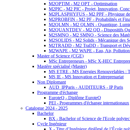
M2OPTIM - M2 OPT - Optimisation
M2PIC - M2 PIC - Projet, Innovation, Conc
M2PLASPHYFUS - M2 PPF - Physique des P
M2PROBFIN - M2 PF - Probabilités et Fin
M2QLMN - M2 QLMN - Quantique, Lumière
M2QUANTDEV - M2 QD - Dispositifs Qua
M2SMNO - M2 SMNO - Science des Matéri
M2SOLIDS - M2 Solids - Mécanique des So
M2TRADD - M2 TraDD - Transport et Dév
M2WAPE - M2 WAPE - Eau, Air, Pollution 
Master of Science (CGE)
MSc Entrepreneurs - MSc X-HEC Entrepre
Mastère spécialisé (Master)
MS ETRE - MS Energies Renouvelables : Tec
MS IE - MS Innovation et Entreprenariat
Non Diplomant
AUD_IPParis - AUDITEURS - IP Paris
Programme d'échange
EuroteQ - Diplôme EuroteQ
PEI - Programmes d'échange internationaux
Catalogue 2024 - 2025
Bachelor
BX - Bachelor of Science de l'Ecole polyte
Cycle Ingénieur
X - Titre d’Ingénieur diplômé de l’École po