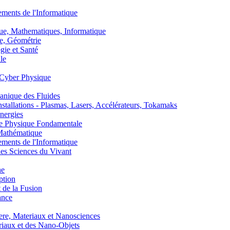
nts de l'Informatique
, Mathematiques, Informatique
, Géométrie
ie et Santé
le
Cyber Physique
nique des Fluides
lations - Plasmas, Lasers, Accélérateurs, Tokamaks
nergies
de Physique Fondamentale
athématique
nts de l'Informatique
s Sciences du Vivant
he
ption
 de la Fusion
ance
, Materiaux et Nanosciences
aux et des Nano-Objets