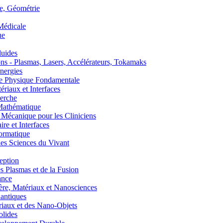
, Géométrie
édicale
ue
uides
s - Plasmas, Lasers, Accélérateurs, Tokamaks
nergies
de Physique Fondamentale
aux et Interfaces
erche
athématique
anique pour les Cliniciens
 et Interfaces
ormatique
s Sciences du Vivant
eption
lasmas et de la Fusion
ance
, Matériaux et Nanosciences
ntiques
aux et des Nano-Objets
lides