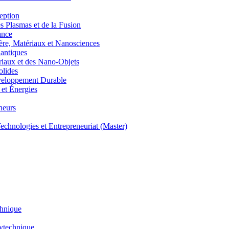
eption
lasmas et de la Fusion
ance
, Matériaux et Nanosciences
ntiques
aux et des Nano-Objets
lides
eloppement Durable
et Énergies
neurs
hnologies et Entrepreneuriat (Master)
chnique
lytechnique