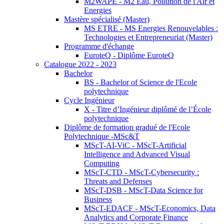
M2WAPE - M2 Eau, Pollution de l'Air et
Energies
Mastère spécialisé (Master)
MS ETRE - MS Energies Renouvelables :
Technologies et Entrepreneuriat (Master)
Programme d'échange
EuroteQ - Diplôme EuroteQ
Catalogue 2022 - 2023
Bachelor
BS - Bachelor of Science de l'Ecole
polytechnique
Cycle Ingénieur
X - Titre d’Ingénieur diplômé de l’École
polytechnique
Diplôme de formation gradué de l'Ecole
Polytechnique -MSc&T
MScT-AI-ViC - MScT-Artificial
Intelligence and Advanced Visual
Computing
MScT-CTD - MScT-Cybersecurity :
Threats and Defenses
MScT-DSB - MScT-Data Science for
Business
MScT-EDACF - MScT-Economics, Data
Analytics and Corporate Finance