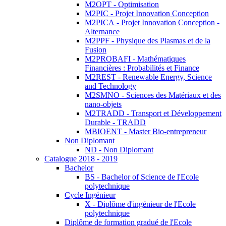
M2OPT - Optimisation
M2PIC - Projet Innovation Conception
M2PICA - Projet Innovation Conception -
Alternance
M2PPF - Physique des Plasmas et de la
Fusion
M2PROBAFI - Mathématiques
Financières : Probabilités et Finance
M2REST - Renewable Energy, Science
and Technology
M2SMNO - Sciences des Matériaux et des
nano-objets
M2TRADD - Transport et Développement
Durable - TRADD
MBIOENT - Master Bio-entrepreneur
Non Diplomant
ND - Non Diplomant
Catalogue 2018 - 2019
Bachelor
BS - Bachelor of Science de l'Ecole
polytechnique
Cycle Ingénieur
X - Diplôme d'ingénieur de l'Ecole
polytechnique
Diplôme de formation gradué de l'Ecole