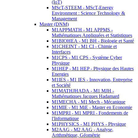
(IoT)
MScT-STEEM - MScT-Energy
Environment : Science Technology &
Management
Master (DNM)
M1APPMATH - M1 APPMS -
Mathématiques Appliquées et Statistiques
M1BIOHEA - M1 BH - Biologie et Santé
M1CHEINT - M1 CI - Chimie et
Interfaces
M1CPS - M1 CPS - Système Cyber
Physique
M1HEP - M1 HEP - Physique des Hautes
Energies
M1IES - M1 IES - Innovation, Entreprise
et Société
M1MATHJHADA - M1 MJH -
Mathématiques Jacques Hadamard
M1MECHA - M1 Mech - Mécanique
M1MIE - M1 MiE - Master en Economie
M1MPRI - M1 MPRI - Fondements de
l'Informatique
M1PHYSICS - M1 PHYS - Physique
M2AAG - M2 AAG - Analyse,
Arithmétique, Géométrie