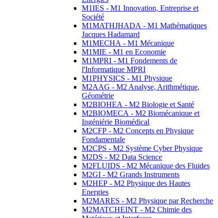
M1IES - M1 Innovation, Entreprise et
Société
M1MATHJHADA - M1 Mathématiques
Jacques Hadamard
M1MECHA - M1 Mécanique
M1MIE - M1 en Economie
M1MPRI - M1 Fondements de
l'Informatique MPRI
M1PHYSICS - M1 Physique
M2AAG - M2 Analyse, Arithmétique,
Géométrie
M2BIOHEA - M2 Biologie et Santé
M2BIOMECA - M2 Biomécanique et
Ingéniérie Biomédical
M2CFP - M2 Concepts en Physique
Fondamentale
M2CPS - M2 Système Cyber Physique
M2DS - M2 Data Science
M2FLUIDS - M2 Mécanique des Fluides
M2GI - M2 Grands Instruments
M2HEP - M2 Physique des Hautes
Energies
M2MARES - M2 Physique par Recherche
M2MATCHEINT - M2 Chimie des