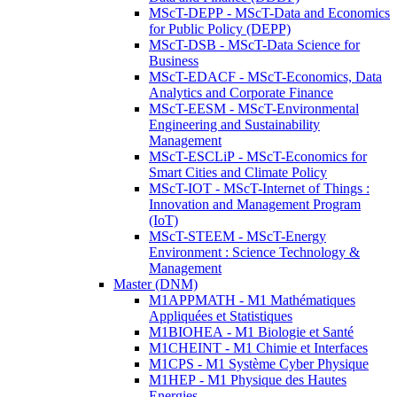
MScT-DEPP - MScT-Data and Economics
for Public Policy (DEPP)
MScT-DSB - MScT-Data Science for
Business
MScT-EDACF - MScT-Economics, Data
Analytics and Corporate Finance
MScT-EESM - MScT-Environmental
Engineering and Sustainability
Management
MScT-ESCLiP - MScT-Economics for
Smart Cities and Climate Policy
MScT-IOT - MScT-Internet of Things :
Innovation and Management Program
(IoT)
MScT-STEEM - MScT-Energy
Environment : Science Technology &
Management
Master (DNM)
M1APPMATH - M1 Mathématiques
Appliquées et Statistiques
M1BIOHEA - M1 Biologie et Santé
M1CHEINT - M1 Chimie et Interfaces
M1CPS - M1 Système Cyber Physique
M1HEP - M1 Physique des Hautes
Energies