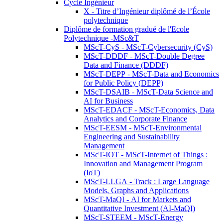
Cycle Ingénieur
X - Titre d’Ingénieur diplômé de l’École
polytechnique
Diplôme de formation gradué de l'Ecole
Polytechnique -MSc&T
MScT-CyS - MScT-Cybersecurity (CyS)
MScT-DDDF - MScT-Double Degree
Data and Finance (DDDF)
MScT-DEPP - MScT-Data and Economics
for Public Policy (DEPP)
MScT-DSAIB - MScT-Data Science and
AI for Business
MScT-EDACF - MScT-Economics, Data
Analytics and Corporate Finance
MScT-EESM - MScT-Environmental
Engineering and Sustainability
Management
MScT-IOT - MScT-Internet of Things :
Innovation and Management Program
(IoT)
MScT-LLGA - Track : Large Language
Models, Graphs and Applications
MScT-MaQI - AI for Markets and
Quantitative Investment (AI-MaQI)
MScT-STEEM - MScT-Energy