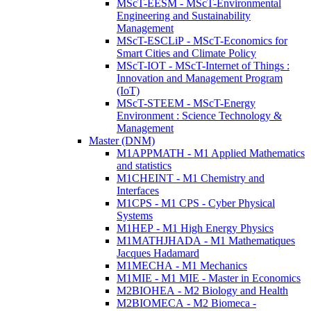
MScT-EESM - MScT-Environmental
Engineering and Sustainability
Management
MScT-ESCLiP - MScT-Economics for
Smart Cities and Climate Policy
MScT-IOT - MScT-Internet of Things :
Innovation and Management Program
(IoT)
MScT-STEEM - MScT-Energy
Environment : Science Technology &
Management
Master (DNM)
M1APPMATH - M1 Applied Mathematics
and statistics
M1CHEINT - M1 Chemistry and
Interfaces
M1CPS - M1 CPS - Cyber Physical
Systems
M1HEP - M1 High Energy Physics
M1MATHJHADA - M1 Mathematiques
Jacques Hadamard
M1MECHA - M1 Mechanics
M1MIE - M1 MIE - Master in Economics
M2BIOHEA - M2 Biology and Health
M2BIOMECA - M2 Biomeca -