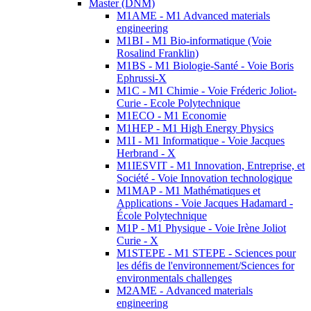
Master (DNM)
M1AME - M1 Advanced materials
engineering
M1BI - M1 Bio-informatique (Voie
Rosalind Franklin)
M1BS - M1 Biologie-Santé - Voie Boris
Ephrussi-X
M1C - M1 Chimie - Voie Fréderic Joliot-
Curie - Ecole Polytechnique
M1ECO - M1 Economie
M1HEP - M1 High Energy Physics
M1I - M1 Informatique - Voie Jacques
Herbrand - X
M1IESVIT - M1 Innovation, Entreprise, et
Société - Voie Innovation technologique
M1MAP - M1 Mathématiques et
Applications - Voie Jacques Hadamard -
École Polytechnique
M1P - M1 Physique - Voie Irène Joliot
Curie - X
M1STEPE - M1 STEPE - Sciences pour
les défis de l'environnement/Sciences for
environmentals challenges
M2AME - Advanced materials
engineering