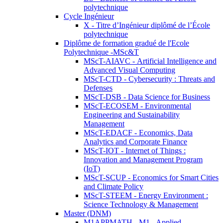
polytechnique
Cycle Ingénieur
X - Titre d’Ingénieur diplômé de l’École
polytechnique
Diplôme de formation gradué de l'Ecole
Polytechnique -MSc&T
MScT-AIAVC - Artificial Intelligence and
Advanced Visual Computing
MScT-CTD - Cybersecurity : Threats and
Defenses
MScT-DSB - Data Science for Business
MScT-ECOSEM - Environmental
Engineering and Sustainability
Management
MScT-EDACF - Economics, Data
Analytics and Corporate Finance
MScT-IOT - Internet of Things :
Innovation and Management Program
(IoT)
MScT-SCUP - Economics for Smart Cities
and Climate Policy
MScT-STEEM - Energy Environment :
Science Technology & Management
Master (DNM)
M1APPMATH - M1 - Applied