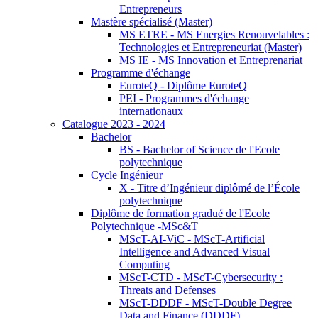
Entrepreneurs
Mastère spécialisé (Master)
MS ETRE - MS Energies Renouvelables :
Technologies et Entrepreneuriat (Master)
MS IE - MS Innovation et Entreprenariat
Programme d'échange
EuroteQ - Diplôme EuroteQ
PEI - Programmes d'échange
internationaux
Catalogue 2023 - 2024
Bachelor
BS - Bachelor of Science de l'Ecole
polytechnique
Cycle Ingénieur
X - Titre d’Ingénieur diplômé de l’École
polytechnique
Diplôme de formation gradué de l'Ecole
Polytechnique -MSc&T
MScT-AI-ViC - MScT-Artificial
Intelligence and Advanced Visual
Computing
MScT-CTD - MScT-Cybersecurity :
Threats and Defenses
MScT-DDDF - MScT-Double Degree
Data and Finance (DDDF)