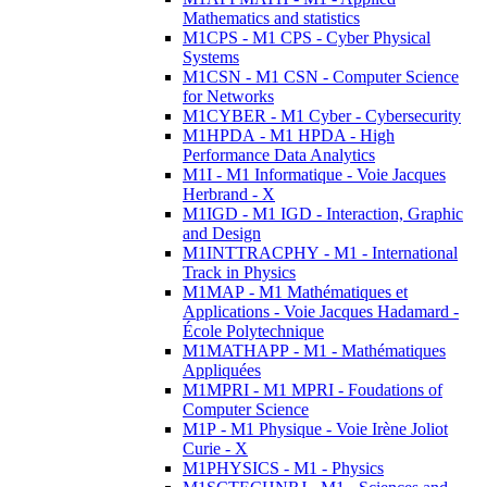
Mathematics and statistics
M1CPS - M1 CPS - Cyber Physical
Systems
M1CSN - M1 CSN - Computer Science
for Networks
M1CYBER - M1 Cyber - Cybersecurity
M1HPDA - M1 HPDA - High
Performance Data Analytics
M1I - M1 Informatique - Voie Jacques
Herbrand - X
M1IGD - M1 IGD - Interaction, Graphic
and Design
M1INTTRACPHY - M1 - International
Track in Physics
M1MAP - M1 Mathématiques et
Applications - Voie Jacques Hadamard -
École Polytechnique
M1MATHAPP - M1 - Mathématiques
Appliquées
M1MPRI - M1 MPRI - Foudations of
Computer Science
M1P - M1 Physique - Voie Irène Joliot
Curie - X
M1PHYSICS - M1 - Physics