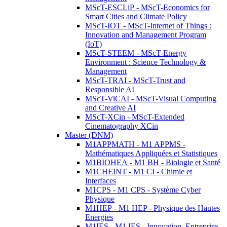
MScT-ESCLiP - MScT-Economics for
Smart Cities and Climate Policy
MScT-IOT - MScT-Internet of Things :
Innovation and Management Program
(IoT)
MScT-STEEM - MScT-Energy
Environment : Science Technology &
Management
MScT-TRAI - MScT-Trust and
Responsible AI
MScT-ViCAI - MScT-Visual Computing
and Creative AI
MScT-XCin - MScT-Extended
Cinematography XCin
Master (DNM)
M1APPMATH - M1 APPMS -
Mathématiques Appliquées et Statistiques
M1BIOHEA - M1 BH - Biologie et Santé
M1CHEINT - M1 CI - Chimie et
Interfaces
M1CPS - M1 CPS - Système Cyber
Physique
M1HEP - M1 HEP - Physique des Hautes
Energies
M1IES - M1 IES - Innovation, Entreprise