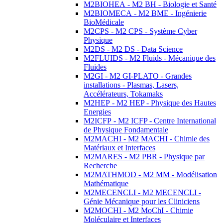
M2BIOHEA - M2 BH - Biologie et Santé
M2BIOMECA - M2 BME - Ingénierie
BioMédicale
M2CPS - M2 CPS - Système Cyber
Physique
M2DS - M2 DS - Data Science
M2FLUIDS - M2 Fluids - Mécanique des
Fluides
M2GI - M2 GI-PLATO - Grandes
installations - Plasmas, Lasers,
Accélérateurs, Tokamaks
M2HEP - M2 HEP - Physique des Hautes
Energies
M2ICFP - M2 ICFP - Centre International
de Physique Fondamentale
M2MACHI - M2 MACHI - Chimie des
Matériaux et Interfaces
M2MARES - M2 PBR - Physique par
Recherche
M2MATHMOD - M2 MM - Modélisation
Mathématique
M2MECENCLI - M2 MECENCLI -
Génie Mécanique pour les Cliniciens
M2MOCHI - M2 MoChI - Chimie
Moléculaire et Interfaces