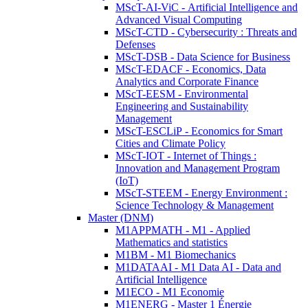
MScT-AI-ViC - Artificial Intelligence and
Advanced Visual Computing
MScT-CTD - Cybersecurity : Threats and
Defenses
MScT-DSB - Data Science for Business
MScT-EDACF - Economics, Data
Analytics and Corporate Finance
MScT-EESM - Environmental
Engineering and Sustainability
Management
MScT-ESCLiP - Economics for Smart
Cities and Climate Policy
MScT-IOT - Internet of Things :
Innovation and Management Program
(IoT)
MScT-STEEM - Energy Environment :
Science Technology & Management
Master (DNM)
M1APPMATH - M1 - Applied
Mathematics and statistics
M1BM - M1 Biomechanics
M1DATAAI - M1 Data AI - Data and
Artificial Intelligence
M1ECO - M1 Economie
M1ENERG - Master 1 Énergie