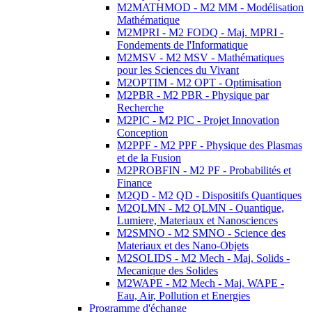
M2MATHMOD - M2 MM - Modélisation
Mathématique
M2MPRI - M2 FODQ - Maj. MPRI -
Fondements de l'Informatique
M2MSV - M2 MSV - Mathématiques
pour les Sciences du Vivant
M2OPTIM - M2 OPT - Optimisation
M2PBR - M2 PBR - Physique par
Recherche
M2PIC - M2 PIC - Projet Innovation
Conception
M2PPF - M2 PPF - Physique des Plasmas
et de la Fusion
M2PROBFIN - M2 PF - Probabilités et
Finance
M2QD - M2 QD - Dispositifs Quantiques
M2QLMN - M2 QLMN - Quantique,
Lumiere, Materiaux et Nanosciences
M2SMNO - M2 SMNO - Science des
Materiaux et des Nano-Objets
M2SOLIDS - M2 Mech - Maj. Solids -
Mecanique des Solides
M2WAPE - M2 Mech - Maj. WAPE -
Eau, Air, Pollution et Energies
Programme d'échange