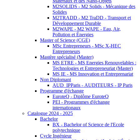
Matériaux et des Nano-Objets
M2SOLIDS - M2 Solids - Mécanique des
Solides
M2TRADD - M2 TraDD - Transport et
Développement Durable
M2WAPE - M2 WAPE - Eau, Air,
Pollution et Énergies
Master of Science (CGE)
MSc Entrepreneurs - MSc X-HEC
Entrepreneurs
Mastère spécialisé (Master)
MS ETRE - MS Energies Renouvelables :
Technologies et Entrepreneuriat (Master)
MS IE - MS Innovation et Entreprenariat
Non Diplomant
AUD_IPParis - AUDITEURS - IP Paris
Programme d'échange
EuroteQ - Diplôme EuroteQ
PEI - Programmes d'échange
internationaux
Catalogue 2024 - 2025
Bachelor
BX - Bachelor of Science de l'Ecole
polytechnique
Cycle Ingénieur