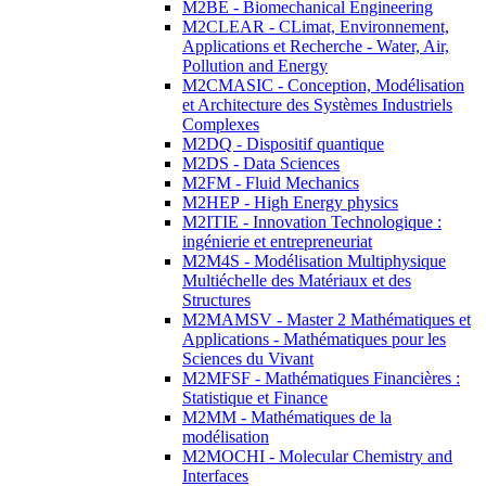
M2BE - Biomechanical Engineering
M2CLEAR - CLimat, Environnement,
Applications et Recherche - Water, Air,
Pollution and Energy
M2CMASIC - Conception, Modélisation
et Architecture des Systèmes Industriels
Complexes
M2DQ - Dispositif quantique
M2DS - Data Sciences
M2FM - Fluid Mechanics
M2HEP - High Energy physics
M2ITIE - Innovation Technologique :
ingénierie et entrepreneuriat
M2M4S - Modélisation Multiphysique
Multiéchelle des Matériaux et des
Structures
M2MAMSV - Master 2 Mathématiques et
Applications - Mathématiques pour les
Sciences du Vivant
M2MFSF - Mathématiques Financières :
Statistique et Finance
M2MM - Mathématiques de la
modélisation
M2MOCHI - Molecular Chemistry and
Interfaces