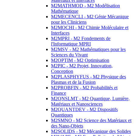
Matériaux et Interfaces
M2MATHMOD - M2 Modélisation
Mathématique
M2MECENCLI - M2 Génie Mécanique
pour les Cliniciens
M2MOCHI - M2 Chimie Moléculaire et
Interfaces
M2MPRI - M2 Fondements de
l'Informatique MPRI
M2MSV - M2 Mathématiques pour les
Sciences du Vivant
M2OPTIM - M2 Optimisation
M2PIC - M2 Projet, Innovation,
Conception
M2PLASPHYFUS - M2 Physique des
Plasmas et de la Fusion
M2PROBFIN - M2 Probabilités et
Finance
M2QNSLMT - M2 Quantique, Lumière,
Matériaux et Nanosciences
M2QUANTDEV - M2 Dispositifs
Quantiques
M2SMNO - M2 Science des Matériaux et
des Nano-Objets
M2SOLIDS - M2 Mécanique des Solides