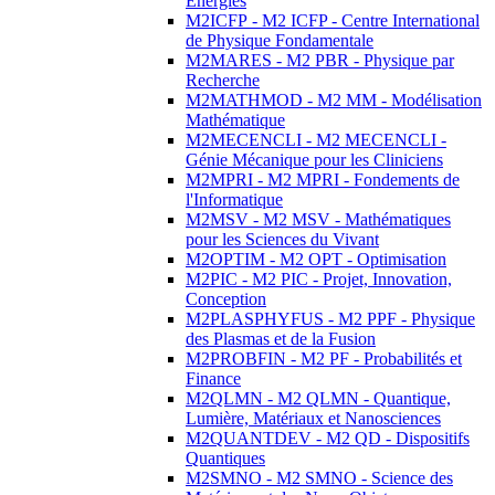
Energies
M2ICFP - M2 ICFP - Centre International
de Physique Fondamentale
M2MARES - M2 PBR - Physique par
Recherche
M2MATHMOD - M2 MM - Modélisation
Mathématique
M2MECENCLI - M2 MECENCLI -
Génie Mécanique pour les Cliniciens
M2MPRI - M2 MPRI - Fondements de
l'Informatique
M2MSV - M2 MSV - Mathématiques
pour les Sciences du Vivant
M2OPTIM - M2 OPT - Optimisation
M2PIC - M2 PIC - Projet, Innovation,
Conception
M2PLASPHYFUS - M2 PPF - Physique
des Plasmas et de la Fusion
M2PROBFIN - M2 PF - Probabilités et
Finance
M2QLMN - M2 QLMN - Quantique,
Lumière, Matériaux et Nanosciences
M2QUANTDEV - M2 QD - Dispositifs
Quantiques
M2SMNO - M2 SMNO - Science des