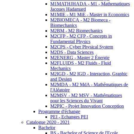
M1MATHJHADA - M1 - Mathematiques
Jacques Hadamard
M1MIE - M1 MiE - Master in Economics
M2BIOMECA - M2 Biomeca -
Biomechanics
M2BM - M2 Biomechanics
M2CFP - M2 CFP - Concepts in
Fundamental Physics
M2CPS - Cyber Physical System
M2DS - Data Sciences
M2ENERG - Master 2 Énergie
M2FLUIDS - M2 Fluids - Fluid
Mechanics
M2IGD - M2 IGD - Interaction, Graphic
and Design
M2MDA - M2 MdA - Mathématiques de
l'Aléatoire
M2MSV - M2 MSV - Mathématiques
pour les Sciences du Vivant
M2PIC - Projet Innovation Conception
Programme d'échange
PEI - Echanges PEI
Catalogue 2020 - 2021
Bachelor
BS - Bachelor of Science de l'Ecole