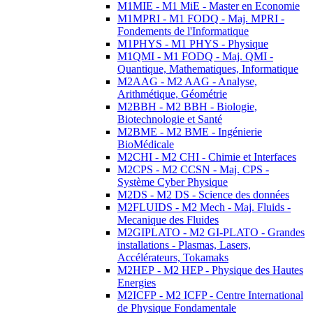
M1MIE - M1 MiE - Master en Economie
M1MPRI - M1 FODQ - Maj. MPRI -
Fondements de l'Informatique
M1PHYS - M1 PHYS - Physique
M1QMI - M1 FODQ - Maj. QMI -
Quantique, Mathematiques, Informatique
M2AAG - M2 AAG - Analyse,
Arithmétique, Géométrie
M2BBH - M2 BBH - Biologie,
Biotechnologie et Santé
M2BME - M2 BME - Ingénierie
BioMédicale
M2CHI - M2 CHI - Chimie et Interfaces
M2CPS - M2 CCSN - Maj. CPS -
Système Cyber Physique
M2DS - M2 DS - Science des données
M2FLUIDS - M2 Mech - Maj. Fluids -
Mecanique des Fluides
M2GIPLATO - M2 GI-PLATO - Grandes
installations - Plasmas, Lasers,
Accélérateurs, Tokamaks
M2HEP - M2 HEP - Physique des Hautes
Energies
M2ICFP - M2 ICFP - Centre International
de Physique Fondamentale