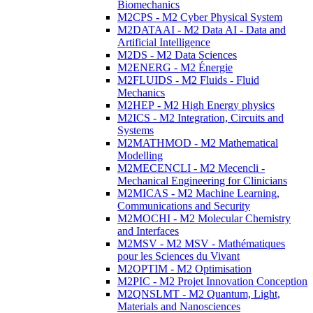
Biomechanics
M2CPS - M2 Cyber Physical System
M2DATAAI - M2 Data AI - Data and
Artificial Intelligence
M2DS - M2 Data Sciences
M2ENERG - M2 Énergie
M2FLUIDS - M2 Fluids - Fluid
Mechanics
M2HEP - M2 High Energy physics
M2ICS - M2 Integration, Circuits and
Systems
M2MATHMOD - M2 Mathematical
Modelling
M2MECENCLI - M2 Mecencli -
Mechanical Engineering for Clinicians
M2MICAS - M2 Machine Learning,
Communications and Security
M2MOCHI - M2 Molecular Chemistry
and Interfaces
M2MSV - M2 MSV - Mathématiques
pour les Sciences du Vivant
M2OPTIM - M2 Optimisation
M2PIC - M2 Projet Innovation Conception
M2QNSLMT - M2 Quantum, Light,
Materials and Nanosciences