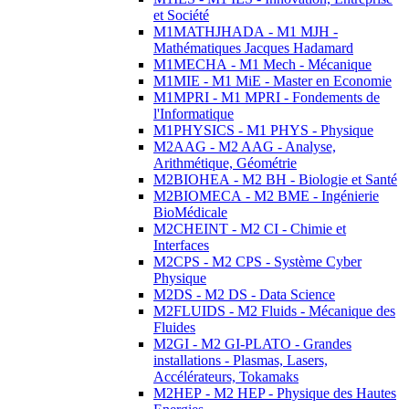
et Société
M1MATHJHADA - M1 MJH -
Mathématiques Jacques Hadamard
M1MECHA - M1 Mech - Mécanique
M1MIE - M1 MiE - Master en Economie
M1MPRI - M1 MPRI - Fondements de
l'Informatique
M1PHYSICS - M1 PHYS - Physique
M2AAG - M2 AAG - Analyse,
Arithmétique, Géométrie
M2BIOHEA - M2 BH - Biologie et Santé
M2BIOMECA - M2 BME - Ingénierie
BioMédicale
M2CHEINT - M2 CI - Chimie et
Interfaces
M2CPS - M2 CPS - Système Cyber
Physique
M2DS - M2 DS - Data Science
M2FLUIDS - M2 Fluids - Mécanique des
Fluides
M2GI - M2 GI-PLATO - Grandes
installations - Plasmas, Lasers,
Accélérateurs, Tokamaks
M2HEP - M2 HEP - Physique des Hautes