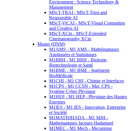
Environment : Science Technology &
Management
MScT-TRAI - MScT-Trust and
Responsible AI
MScT-ViCAI - MScT-Visual Computing
and Creative AI
MScT-XCin - MScT-Extended
Cinematography XCin
Master (DNM)
M1AMS - M1 AMS - Mathématiques
Appliquées et Statistiques
M1BBH - M1 BBH - Biologie,
Biotechnologie et Santé
M1BME - M1 BME - Ingénierie
BioMédicale
M1CHI - M1 CHI - Chimie et Interfaces
M1CPS - M1 CCSN - Maj. CPS -
Système Cyber Physique
M1HEP - M1 HEP - Physique des Hautes
Energies
M1IES - M1 IES - Innovation, Entreprise
et Société
M1MATHJHADA - M1 MJH -
Mathematiques Jacques Hadamard
M1MEC - M1 Mech - Mecanique