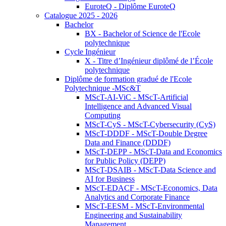
EuroteQ - Diplôme EuroteQ
Catalogue 2025 - 2026
Bachelor
BX - Bachelor of Science de l'Ecole
polytechnique
Cycle Ingénieur
X - Titre d’Ingénieur diplômé de l’École
polytechnique
Diplôme de formation gradué de l'Ecole
Polytechnique -MSc&T
MScT-AI-ViC - MScT-Artificial
Intelligence and Advanced Visual
Computing
MScT-CyS - MScT-Cybersecurity (CyS)
MScT-DDDF - MScT-Double Degree
Data and Finance (DDDF)
MScT-DEPP - MScT-Data and Economics
for Public Policy (DEPP)
MScT-DSAIB - MScT-Data Science and
AI for Business
MScT-EDACF - MScT-Economics, Data
Analytics and Corporate Finance
MScT-EESM - MScT-Environmental
Engineering and Sustainability
Management