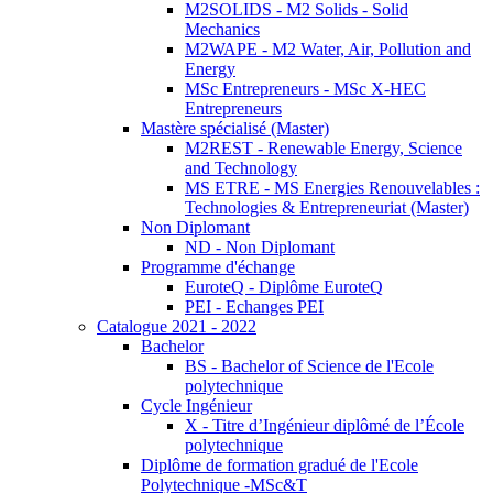
M2SOLIDS - M2 Solids - Solid
Mechanics
M2WAPE - M2 Water, Air, Pollution and
Energy
MSc Entrepreneurs - MSc X-HEC
Entrepreneurs
Mastère spécialisé (Master)
M2REST - Renewable Energy, Science
and Technology
MS ETRE - MS Energies Renouvelables :
Technologies & Entrepreneuriat (Master)
Non Diplomant
ND - Non Diplomant
Programme d'échange
EuroteQ - Diplôme EuroteQ
PEI - Echanges PEI
Catalogue 2021 - 2022
Bachelor
BS - Bachelor of Science de l'Ecole
polytechnique
Cycle Ingénieur
X - Titre d’Ingénieur diplômé de l’École
polytechnique
Diplôme de formation gradué de l'Ecole
Polytechnique -MSc&T