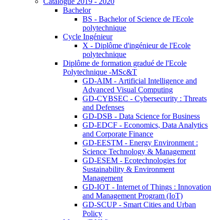
Catalogue 2019 - 2020
Bachelor
BS - Bachelor of Science de l'Ecole
polytechnique
Cycle Ingénieur
X - Diplôme d'ingénieur de l'Ecole
polytechnique
Diplôme de formation gradué de l'Ecole
Polytechnique -MSc&T
GD-AIM - Artificial Intelligence and
Advanced Visual Computing
GD-CYBSEC - Cybersecurity : Threats
and Defenses
GD-DSB - Data Science for Business
GD-EDCF - Economics, Data Analytics
and Corporate Finance
GD-EESTM - Energy Environment :
Science Technology & Management
GD-ESEM - Ecotechnologies for
Sustainability & Environment
Management
GD-IOT - Internet of Things : Innovation
and Management Program (IoT)
GD-SCUP - Smart Cities and Urban
Policy