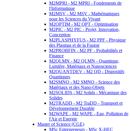
M2MPRI - M2 MPRI - Fondements de
l'Informatique
M2MSV - M2 MSV - Mathématiques
pour les Sciences du Vivant
M2OPTIM - M2 OPT - Optimisation
M2PIC - M2 PIC - Projet, Innovation,
Conception
M2PLASPHYFUS - M2 PPF - Physique
des Plasmas et de la Fusion
M2PROBFIN - M2 PF - Probabilités et
Finance
M2QLMN - M2 QLMN - Quantique,
Lumière, Matériaux et Nanosciences
M2QUANTDEV - M2 QD - Dispositifs
Quantiques
M2SMNO - M2 SMNO - Science des
Matériaux et des Nano-Objets
M2SOLIDS - M2 Solids - Mécanique des
Solides
M2TRADD - M2 TraDD - Transport et
Développement Durable
M2WAPE - M2 WAPE - Eau, Pollution de
l'Air et Energie
Master of Science (CGE)
MSc Entrepreneurs - MSc X-HEC