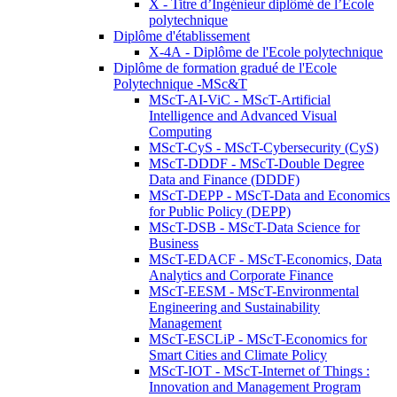
X - Titre d’Ingénieur diplômé de l’École
polytechnique
Diplôme d'établissement
X-4A - Diplôme de l'Ecole polytechnique
Diplôme de formation gradué de l'Ecole
Polytechnique -MSc&T
MScT-AI-ViC - MScT-Artificial
Intelligence and Advanced Visual
Computing
MScT-CyS - MScT-Cybersecurity (CyS)
MScT-DDDF - MScT-Double Degree
Data and Finance (DDDF)
MScT-DEPP - MScT-Data and Economics
for Public Policy (DEPP)
MScT-DSB - MScT-Data Science for
Business
MScT-EDACF - MScT-Economics, Data
Analytics and Corporate Finance
MScT-EESM - MScT-Environmental
Engineering and Sustainability
Management
MScT-ESCLiP - MScT-Economics for
Smart Cities and Climate Policy
MScT-IOT - MScT-Internet of Things :
Innovation and Management Program