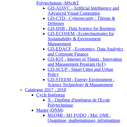
Polytechnique -MSc&T
GD-AIAVC - Artificial Intelligence and
Advanced Visual Computing
GD-CTD - Cybersecurity : Threats &
Defenses
GD-DSB - Data Science for Business
GD-ECOSEM - Ecotechnologies for
Sustainability & Environment
Management
GD-EDACF - Economics, Data Analytics
and Corporate Finance
GD-IOT - Internet of Things : Innovation
and Management Program (IoT)
GD-SCUP - Smart Cities and Urban
Policy
GD-STEEM - Energy Environment :
Science Technology & Management
Catalogue 2017 - 2018
Cycle Ingénieur
X - Diplôme d'ingénieur de l'Ecole
Polytechnique
Master (DNM)
M1QMI - M1 FODQ - Maj. QMI -
Quantique, mathematiques, informatique