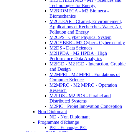
M1SCTECHNRJ - M1 - Sciences and
Technologies for Energy
M2BIOMECA - M2 Biomeca -
Biomechanics
M2CLEAR - CLimat, Environnement,
Applications et Recherche - Water, Air,
Pollution and Energy
M2CPS - Cyber Physical System
M2CYBER - M2 Cyber - Cybersecurity
M2DS - Data Sciences
M2HPDA - M2 HPDA - High
Performance Data Analytics
M2IGD - M2 IGD - Interaction, Graphic
and Design
M2MPRI - M2 MPRI - Foudations of
Computer Science
M2MPRO - M2 MPRO - Operation
Research
M2PDS - M2 PDS - Parallel and
Distributed Systems
M2PIC - Projet Innovation Conception
Non Diplomant
ND - Non Diplomant
Programme d'échange
PEI - Echanges PEI