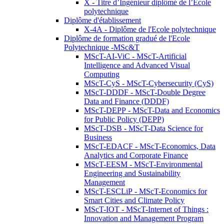
X - Titre d’Ingénieur diplômé de l’École
polytechnique
Diplôme d'établissement
X-4A - Diplôme de l'Ecole polytechnique
Diplôme de formation gradué de l'Ecole
Polytechnique -MSc&T
MScT-AI-ViC - MScT-Artificial
Intelligence and Advanced Visual
Computing
MScT-CyS - MScT-Cybersecurity (CyS)
MScT-DDDF - MScT-Double Degree
Data and Finance (DDDF)
MScT-DEPP - MScT-Data and Economics
for Public Policy (DEPP)
MScT-DSB - MScT-Data Science for
Business
MScT-EDACF - MScT-Economics, Data
Analytics and Corporate Finance
MScT-EESM - MScT-Environmental
Engineering and Sustainability
Management
MScT-ESCLiP - MScT-Economics for
Smart Cities and Climate Policy
MScT-IOT - MScT-Internet of Things :
Innovation and Management Program