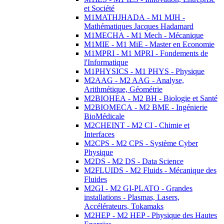
et Société
M1MATHJHADA - M1 MJH -
Mathématiques Jacques Hadamard
M1MECHA - M1 Mech - Mécanique
M1MIE - M1 MiE - Master en Economie
M1MPRI - M1 MPRI - Fondements de
l'Informatique
M1PHYSICS - M1 PHYS - Physique
M2AAG - M2 AAG - Analyse,
Arithmétique, Géométrie
M2BIOHEA - M2 BH - Biologie et Santé
M2BIOMECA - M2 BME - Ingénierie
BioMédicale
M2CHEINT - M2 CI - Chimie et
Interfaces
M2CPS - M2 CPS - Système Cyber
Physique
M2DS - M2 DS - Data Science
M2FLUIDS - M2 Fluids - Mécanique des
Fluides
M2GI - M2 GI-PLATO - Grandes
installations - Plasmas, Lasers,
Accélérateurs, Tokamaks
M2HEP - M2 HEP - Physique des Hautes