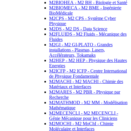
M2BIOHEA - M2 BH - Biologie et Santé
M2BIOMECA - M2 BME - Ingénierie
BioMédicale
M2CPS - M2 CPS - Système Cyber
Physique
M2DS - M2 DS - Data Science
M2FLUIDS - M2 Fluids - Mécanique des
Fluides
M2GI - M2 GI-PLATO - Grandes
installations - Plasmas, Lasers,
Accélérateurs, Tokamaks
M2HEP - M2 HEP - Physique des Hautes
Energies
M2ICFP - M2 ICFP - Centre International
de Physique Fondamentale
M2MACHI - M2 MACHI - Chimie des
Matériaux et Interfaces
M2MARES - M2 PBR - Physique par
Recherche
M2MATHMOD - M2 MM - Modélisation
Mathématique
M2MECENCLI - M2 MECENCLI -
Génie Mécanique pour les Cliniciens
M2MOCHI - M2 MoChI - Chimie
Moléculaire et Interfaces