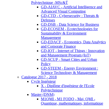
Polytechnique -MSc&T
GD-AIAVC - Artificial Intelligence and
Advanced Visual Computing
GD-CTD - Cybersecurity : Threats &
Defenses
GD-DSB - Data Science for Business
GD-ECOSEM - Ecotechnologies for
Sustainability & Environment
Management
GD-EDACF - Economics, Data Analytics
and Corporate Finance
GD-IOT - Internet of Things : Innovation
and Management Program (IoT)
GD-SCUP - Smart Cities and Urban
Policy
GD-STEEM - Energy Environment :
Science Technology & Management
Catalogue 2017 - 2018
Cycle Ingénieur
X - Diplôme d'ingénieur de l'Ecole
Polytechnique
Master (DNM)
M1QMI - M1 FODQ - Maj. QMI -
Quantique, mathematiques, informatique