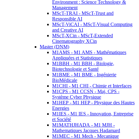
Environment : Science Technology &
Management
MScT-TRAI - MScT-Trust and
Responsible AI
MScT-ViCAI - MScT-Visual Computing
and Creative AI
MScT-XCin - MScT-Extended
Cinematography XCin
Master (DNM)
M1AMS - M1 AMS - Mathématiques
Appliquées et Statistiques
M1BBH - M1 BBH - Biologie,
Biotechnologie et Santé
M1BME - M1 BME - Ingénierie
BioMédicale
M1CHI - M1 CHI - Chimie et Interfaces
M1CPS - M1 CCSN - Maj. CPS -
Système Cyber Physique
M1HEP - M1 HEP - Physique des Hautes
Energies
M1IES - M1 IES - Innovation, Entreprise
et Société
M1MATHJHADA - M1 MJH -
Mathematiques Jacques Hadamard
M1MEC - M1 Mech - Mecanique