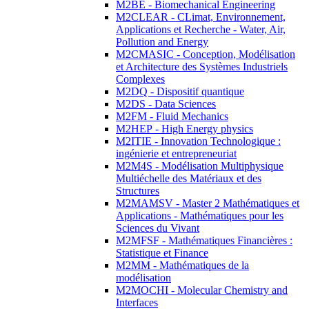
M2BE - Biomechanical Engineering
M2CLEAR - CLimat, Environnement,
Applications et Recherche - Water, Air,
Pollution and Energy
M2CMASIC - Conception, Modélisation
et Architecture des Systèmes Industriels
Complexes
M2DQ - Dispositif quantique
M2DS - Data Sciences
M2FM - Fluid Mechanics
M2HEP - High Energy physics
M2ITIE - Innovation Technologique :
ingénierie et entrepreneuriat
M2M4S - Modélisation Multiphysique
Multiéchelle des Matériaux et des
Structures
M2MAMSV - Master 2 Mathématiques et
Applications - Mathématiques pour les
Sciences du Vivant
M2MFSF - Mathématiques Financières :
Statistique et Finance
M2MM - Mathématiques de la
modélisation
M2MOCHI - Molecular Chemistry and
Interfaces