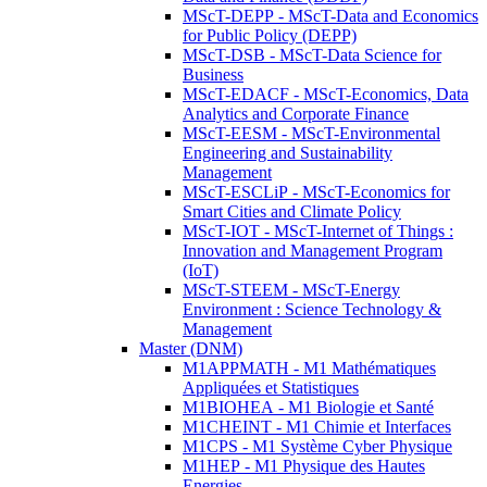
MScT-DEPP - MScT-Data and Economics
for Public Policy (DEPP)
MScT-DSB - MScT-Data Science for
Business
MScT-EDACF - MScT-Economics, Data
Analytics and Corporate Finance
MScT-EESM - MScT-Environmental
Engineering and Sustainability
Management
MScT-ESCLiP - MScT-Economics for
Smart Cities and Climate Policy
MScT-IOT - MScT-Internet of Things :
Innovation and Management Program
(IoT)
MScT-STEEM - MScT-Energy
Environment : Science Technology &
Management
Master (DNM)
M1APPMATH - M1 Mathématiques
Appliquées et Statistiques
M1BIOHEA - M1 Biologie et Santé
M1CHEINT - M1 Chimie et Interfaces
M1CPS - M1 Système Cyber Physique
M1HEP - M1 Physique des Hautes
Energies