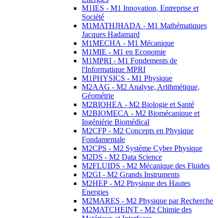
M1IES - M1 Innovation, Entreprise et
Société
M1MATHJHADA - M1 Mathématiques
Jacques Hadamard
M1MECHA - M1 Mécanique
M1MIE - M1 en Economie
M1MPRI - M1 Fondements de
l'Informatique MPRI
M1PHYSICS - M1 Physique
M2AAG - M2 Analyse, Arithmétique,
Géométrie
M2BIOHEA - M2 Biologie et Santé
M2BIOMECA - M2 Biomécanique et
Ingéniérie Biomédical
M2CFP - M2 Concepts en Physique
Fondamentale
M2CPS - M2 Système Cyber Physique
M2DS - M2 Data Science
M2FLUIDS - M2 Mécanique des Fluides
M2GI - M2 Grands Instruments
M2HEP - M2 Physique des Hautes
Energies
M2MARES - M2 Physique par Recherche
M2MATCHEINT - M2 Chimie des