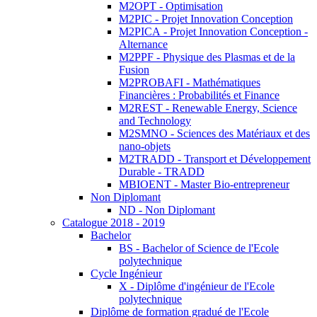
M2OPT - Optimisation
M2PIC - Projet Innovation Conception
M2PICA - Projet Innovation Conception -
Alternance
M2PPF - Physique des Plasmas et de la
Fusion
M2PROBAFI - Mathématiques
Financières : Probabilités et Finance
M2REST - Renewable Energy, Science
and Technology
M2SMNO - Sciences des Matériaux et des
nano-objets
M2TRADD - Transport et Développement
Durable - TRADD
MBIOENT - Master Bio-entrepreneur
Non Diplomant
ND - Non Diplomant
Catalogue 2018 - 2019
Bachelor
BS - Bachelor of Science de l'Ecole
polytechnique
Cycle Ingénieur
X - Diplôme d'ingénieur de l'Ecole
polytechnique
Diplôme de formation gradué de l'Ecole