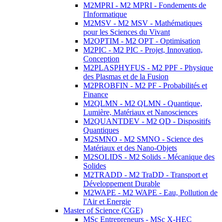
M2MPRI - M2 MPRI - Fondements de
l'Informatique
M2MSV - M2 MSV - Mathématiques
pour les Sciences du Vivant
M2OPTIM - M2 OPT - Optimisation
M2PIC - M2 PIC - Projet, Innovation,
Conception
M2PLASPHYFUS - M2 PPF - Physique
des Plasmas et de la Fusion
M2PROBFIN - M2 PF - Probabilités et
Finance
M2QLMN - M2 QLMN - Quantique,
Lumière, Matériaux et Nanosciences
M2QUANTDEV - M2 QD - Dispositifs
Quantiques
M2SMNO - M2 SMNO - Science des
Matériaux et des Nano-Objets
M2SOLIDS - M2 Solids - Mécanique des
Solides
M2TRADD - M2 TraDD - Transport et
Développement Durable
M2WAPE - M2 WAPE - Eau, Pollution de
l'Air et Energie
Master of Science (CGE)
MSc Entrepreneurs - MSc X-HEC