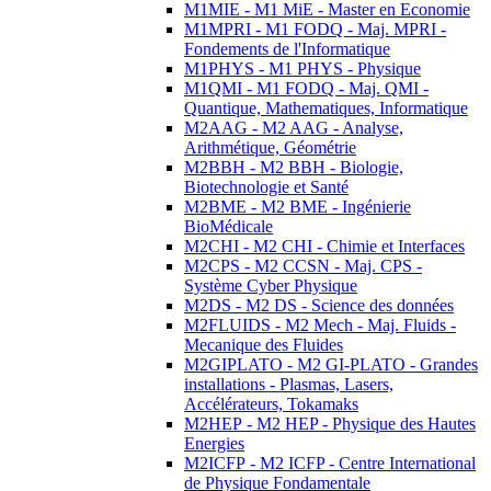
M1MIE - M1 MiE - Master en Economie
M1MPRI - M1 FODQ - Maj. MPRI -
Fondements de l'Informatique
M1PHYS - M1 PHYS - Physique
M1QMI - M1 FODQ - Maj. QMI -
Quantique, Mathematiques, Informatique
M2AAG - M2 AAG - Analyse,
Arithmétique, Géométrie
M2BBH - M2 BBH - Biologie,
Biotechnologie et Santé
M2BME - M2 BME - Ingénierie
BioMédicale
M2CHI - M2 CHI - Chimie et Interfaces
M2CPS - M2 CCSN - Maj. CPS -
Système Cyber Physique
M2DS - M2 DS - Science des données
M2FLUIDS - M2 Mech - Maj. Fluids -
Mecanique des Fluides
M2GIPLATO - M2 GI-PLATO - Grandes
installations - Plasmas, Lasers,
Accélérateurs, Tokamaks
M2HEP - M2 HEP - Physique des Hautes
Energies
M2ICFP - M2 ICFP - Centre International
de Physique Fondamentale