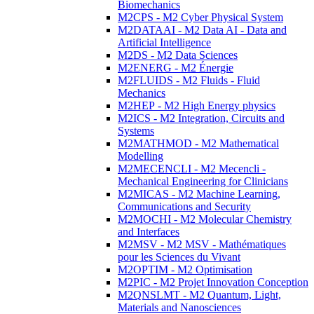
Biomechanics
M2CPS - M2 Cyber Physical System
M2DATAAI - M2 Data AI - Data and
Artificial Intelligence
M2DS - M2 Data Sciences
M2ENERG - M2 Énergie
M2FLUIDS - M2 Fluids - Fluid
Mechanics
M2HEP - M2 High Energy physics
M2ICS - M2 Integration, Circuits and
Systems
M2MATHMOD - M2 Mathematical
Modelling
M2MECENCLI - M2 Mecencli -
Mechanical Engineering for Clinicians
M2MICAS - M2 Machine Learning,
Communications and Security
M2MOCHI - M2 Molecular Chemistry
and Interfaces
M2MSV - M2 MSV - Mathématiques
pour les Sciences du Vivant
M2OPTIM - M2 Optimisation
M2PIC - M2 Projet Innovation Conception
M2QNSLMT - M2 Quantum, Light,
Materials and Nanosciences