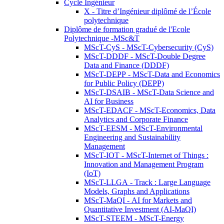
Cycle Ingénieur
X - Titre d’Ingénieur diplômé de l’École
polytechnique
Diplôme de formation gradué de l'Ecole
Polytechnique -MSc&T
MScT-CyS - MScT-Cybersecurity (CyS)
MScT-DDDF - MScT-Double Degree
Data and Finance (DDDF)
MScT-DEPP - MScT-Data and Economics
for Public Policy (DEPP)
MScT-DSAIB - MScT-Data Science and
AI for Business
MScT-EDACF - MScT-Economics, Data
Analytics and Corporate Finance
MScT-EESM - MScT-Environmental
Engineering and Sustainability
Management
MScT-IOT - MScT-Internet of Things :
Innovation and Management Program
(IoT)
MScT-LLGA - Track : Large Language
Models, Graphs and Applications
MScT-MaQI - AI for Markets and
Quantitative Investment (AI-MaQI)
MScT-STEEM - MScT-Energy