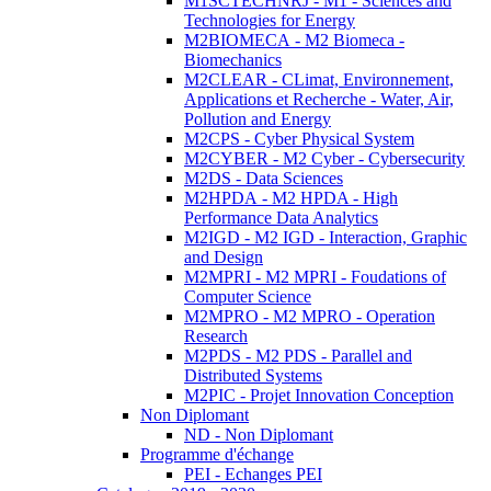
M1SCTECHNRJ - M1 - Sciences and
Technologies for Energy
M2BIOMECA - M2 Biomeca -
Biomechanics
M2CLEAR - CLimat, Environnement,
Applications et Recherche - Water, Air,
Pollution and Energy
M2CPS - Cyber Physical System
M2CYBER - M2 Cyber - Cybersecurity
M2DS - Data Sciences
M2HPDA - M2 HPDA - High
Performance Data Analytics
M2IGD - M2 IGD - Interaction, Graphic
and Design
M2MPRI - M2 MPRI - Foudations of
Computer Science
M2MPRO - M2 MPRO - Operation
Research
M2PDS - M2 PDS - Parallel and
Distributed Systems
M2PIC - Projet Innovation Conception
Non Diplomant
ND - Non Diplomant
Programme d'échange
PEI - Echanges PEI