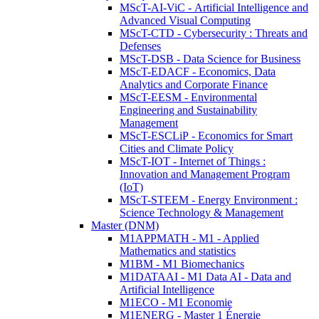
MScT-AI-ViC - Artificial Intelligence and
Advanced Visual Computing
MScT-CTD - Cybersecurity : Threats and
Defenses
MScT-DSB - Data Science for Business
MScT-EDACF - Economics, Data
Analytics and Corporate Finance
MScT-EESM - Environmental
Engineering and Sustainability
Management
MScT-ESCLiP - Economics for Smart
Cities and Climate Policy
MScT-IOT - Internet of Things :
Innovation and Management Program
(IoT)
MScT-STEEM - Energy Environment :
Science Technology & Management
Master (DNM)
M1APPMATH - M1 - Applied
Mathematics and statistics
M1BM - M1 Biomechanics
M1DATAAI - M1 Data AI - Data and
Artificial Intelligence
M1ECO - M1 Economie
M1ENERG - Master 1 Énergie