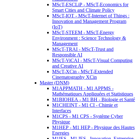
MScT-ESCLiP - MScT-Economics for
Smart Cities and Climate Policy
MScT-IOT - MScT-Internet of Things :
Innovation and Management Program
(IoT)
MScT-STEEM - MScT-Energy
Environment : Science Technology &
Management
MScT-TRAI - MScT-Trust and
Responsible AI
MScT-ViCAI - MScT-Visual Computing
and Creative AI
MScT-XCin - MScT-Extended
Cinematography XCin
Master (DNM)
M1APPMATH - M1 APPMS -
Mathématiques Appliquées et Statistiques
M1BIOHEA - M1 BH - Biologie et Santé
M1CHEINT - M1 CI - Chimie et
Interfaces
M1CPS - M1 CPS - Système Cyber
Physique
M1HEP - M1 HEP - Physique des Hautes
Energies
M1IES - M1 IES - Innovation, Entreprise