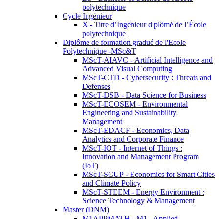
polytechnique
Cycle Ingénieur
X - Titre d’Ingénieur diplômé de l’École
polytechnique
Diplôme de formation gradué de l'Ecole
Polytechnique -MSc&T
MScT-AIAVC - Artificial Intelligence and
Advanced Visual Computing
MScT-CTD - Cybersecurity : Threats and
Defenses
MScT-DSB - Data Science for Business
MScT-ECOSEM - Environmental
Engineering and Sustainability
Management
MScT-EDACF - Economics, Data
Analytics and Corporate Finance
MScT-IOT - Internet of Things :
Innovation and Management Program
(IoT)
MScT-SCUP - Economics for Smart Cities
and Climate Policy
MScT-STEEM - Energy Environment :
Science Technology & Management
Master (DNM)
M1APPMATH - M1 - Applied