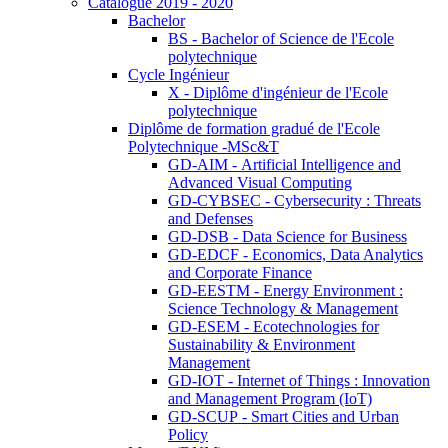
Catalogue 2019 - 2020
Bachelor
BS - Bachelor of Science de l'Ecole
polytechnique
Cycle Ingénieur
X - Diplôme d'ingénieur de l'Ecole
polytechnique
Diplôme de formation gradué de l'Ecole
Polytechnique -MSc&T
GD-AIM - Artificial Intelligence and
Advanced Visual Computing
GD-CYBSEC - Cybersecurity : Threats
and Defenses
GD-DSB - Data Science for Business
GD-EDCF - Economics, Data Analytics
and Corporate Finance
GD-EESTM - Energy Environment :
Science Technology & Management
GD-ESEM - Ecotechnologies for
Sustainability & Environment
Management
GD-IOT - Internet of Things : Innovation
and Management Program (IoT)
GD-SCUP - Smart Cities and Urban
Policy