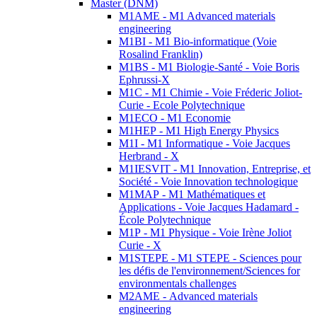
Master (DNM)
M1AME - M1 Advanced materials
engineering
M1BI - M1 Bio-informatique (Voie
Rosalind Franklin)
M1BS - M1 Biologie-Santé - Voie Boris
Ephrussi-X
M1C - M1 Chimie - Voie Fréderic Joliot-
Curie - Ecole Polytechnique
M1ECO - M1 Economie
M1HEP - M1 High Energy Physics
M1I - M1 Informatique - Voie Jacques
Herbrand - X
M1IESVIT - M1 Innovation, Entreprise, et
Société - Voie Innovation technologique
M1MAP - M1 Mathématiques et
Applications - Voie Jacques Hadamard -
École Polytechnique
M1P - M1 Physique - Voie Irène Joliot
Curie - X
M1STEPE - M1 STEPE - Sciences pour
les défis de l'environnement/Sciences for
environmentals challenges
M2AME - Advanced materials
engineering