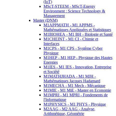
(IoT)
MScT-STEEM - MScT-Energy
Environment : Science Technology &
Management
Master (DNM)
M1APPMATH - M1 APPMS -
Mathématiques Appliquées et Statistiques
M1BIOHEA - M1 BH - Biologie et Santé
M1CHEINT - M1 CI - Chimie et
Interfaces
M1CPS - M1 CPS - Système Cyber
Physique
M1HEP - M1 HEP - Physique des Hautes
Energies
M1IES - M1 IES - Innovation, Entreprise
et Société
M1MATHJHADA - M1 MJH -
Mathématiques Jacques Hadamard
M1MECHA - M1 Mech - Mécanique
M1MIE - M1 MiE - Master en Economie
M1MPRI - M1 MPRI - Fondements de
l'Informatique
M1PHYSICS - M1 PHYS - Physique
M2AAG - M2 AAG - Analyse,
Arithmétique, Géométrie