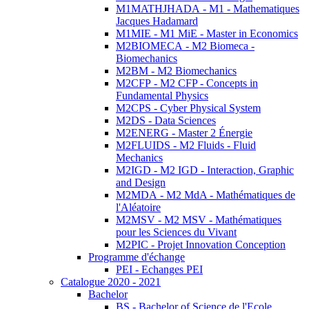
M1MATHJHADA - M1 - Mathematiques
Jacques Hadamard
M1MIE - M1 MiE - Master in Economics
M2BIOMECA - M2 Biomeca -
Biomechanics
M2BM - M2 Biomechanics
M2CFP - M2 CFP - Concepts in
Fundamental Physics
M2CPS - Cyber Physical System
M2DS - Data Sciences
M2ENERG - Master 2 Énergie
M2FLUIDS - M2 Fluids - Fluid
Mechanics
M2IGD - M2 IGD - Interaction, Graphic
and Design
M2MDA - M2 MdA - Mathématiques de
l'Aléatoire
M2MSV - M2 MSV - Mathématiques
pour les Sciences du Vivant
M2PIC - Projet Innovation Conception
Programme d'échange
PEI - Echanges PEI
Catalogue 2020 - 2021
Bachelor
BS - Bachelor of Science de l'Ecole