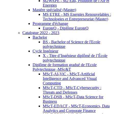
M2WAPE - M2 Eau, Pollution de l'Air et
Energies
Mastère spécialisé (Master)
MS ETRE - MS Energies Renouvelables :
Technologies et Entrepreneuriat (Master)
Programme d'échange
EuroteQ - Diplôme EuroteQ
Catalogue 2022 - 2023
Bachelor
BS - Bachelor of Science de l'Ecole
polytechnique
Cycle Ingénieur
X - Titre d’Ingénieur diplômé de l’École
polytechnique
Diplôme de formation gradué de l'Ecole
Polytechnique -MSc&T
MScT-AI-ViC - MScT-Artificial
Intelligence and Advanced Visual
Computing
MScT-CTD - MScT-Cybersecurity :
Threats and Defenses
MScT-DSB - MScT-Data Science for
Business
MScT-EDACF - MScT-Economics, Data
Analytics and Corporate Finance