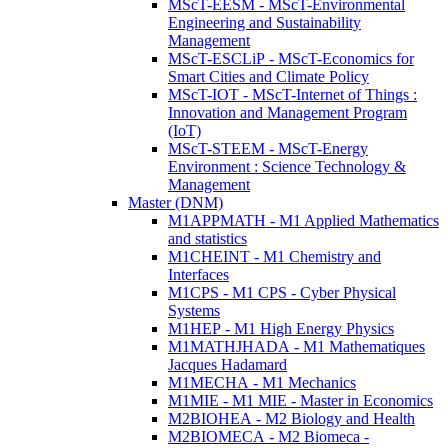
MScT-EESM - MScT-Environmental
Engineering and Sustainability
Management
MScT-ESCLiP - MScT-Economics for
Smart Cities and Climate Policy
MScT-IOT - MScT-Internet of Things :
Innovation and Management Program
(IoT)
MScT-STEEM - MScT-Energy
Environment : Science Technology &
Management
Master (DNM)
M1APPMATH - M1 Applied Mathematics
and statistics
M1CHEINT - M1 Chemistry and
Interfaces
M1CPS - M1 CPS - Cyber Physical
Systems
M1HEP - M1 High Energy Physics
M1MATHJHADA - M1 Mathematiques
Jacques Hadamard
M1MECHA - M1 Mechanics
M1MIE - M1 MIE - Master in Economics
M2BIOHEA - M2 Biology and Health
M2BIOMECA - M2 Biomeca -