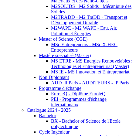
Matériaux et des Nano-Objets
M2SOLIDS - M2 Solids - Mécanique des
Solides
M2TRADD - M2 TraDD - Transport et
Développement Durable
M2WAPE - M2 WAPE - Eau, Air,
Pollution et Énergies
Master of Science (CGE)
MSc Entrepreneurs - MSc X-HEC
Entrepreneurs
Mastère spécialisé (Master)
MS ETRE - MS Energies Renouvelables :
Technologies et Entrepreneuriat (Master)
MS IE - MS Innovation et Entreprenariat
Non Diplomant
AUD_IPParis - AUDITEURS - IP Paris
Programme d'échange
EuroteQ - Diplôme EuroteQ
PEI - Programmes d'échange
internationaux
Catalogue 2024 - 2025
Bachelor
BX - Bachelor of Science de l'Ecole
polytechnique
Cycle Ingénieur