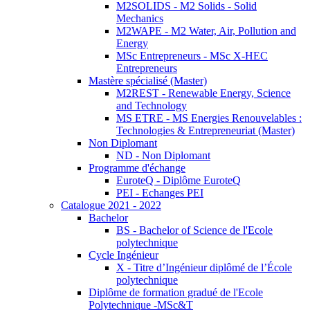
M2SOLIDS - M2 Solids - Solid
Mechanics
M2WAPE - M2 Water, Air, Pollution and
Energy
MSc Entrepreneurs - MSc X-HEC
Entrepreneurs
Mastère spécialisé (Master)
M2REST - Renewable Energy, Science
and Technology
MS ETRE - MS Energies Renouvelables :
Technologies & Entrepreneuriat (Master)
Non Diplomant
ND - Non Diplomant
Programme d'échange
EuroteQ - Diplôme EuroteQ
PEI - Echanges PEI
Catalogue 2021 - 2022
Bachelor
BS - Bachelor of Science de l'Ecole
polytechnique
Cycle Ingénieur
X - Titre d’Ingénieur diplômé de l’École
polytechnique
Diplôme de formation gradué de l'Ecole
Polytechnique -MSc&T