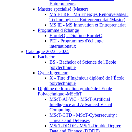
Entrepreneurs
Mastère spécialisé (Master)
MS ETRE - MS Energies Renouvelables :
Technologies et Entrepreneuriat (Master)
MS IE - MS Innovation et Entreprenariat
Programme d'échange
EuroteQ - Diplôme EuroteQ
PEI - Programmes d'échange
internationaux
Catalogue 2023 - 2024
Bachelor
BS - Bachelor of Science de l'Ecole
polytechnique
Cycle Ingénieur
X - Titre d’Ingénieur diplômé de l’École
polytechnique
Diplôme de formation gradué de l'Ecole
Polytechnique -MSc&T
MScT-AI-ViC - MScT-Artificial
Intelligence and Advanced Visual
Computing
MScT-CTD - MScT-Cybersecurity :
Threats and Defenses
MScT-DDDF - MScT-Double Degree
Data and Finance (DDDF)