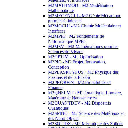
Matériaux et Interfaces
M2MATHMOD - M2 Modélisation
Mathématique
M2MECENCLI - M2 Génie Mécanique
pour les Cliniciens
M2MOCHI - M2 Chimie Moléculaire et
Interfaces
M2MPRI - M2 Fondements de
l'Informatique MPRI
M2MSV - M2 Mathématiques pour les
Sciences du Vivant
M2OPTIM - M2 Optimisation
M2PIC - M2 Projet, Innovation,
Conception
M2PLASPHYFUS - M2 Physique des
Plasmas et de la Fusion
M2PROBFIN - M2 Probabilités et
Finance
M2QNSLMT - M2 Quantique, Lumière,
Matériaux et Nanosciences
M2QUANTDEV - M2 Dispositifs
Quantiques
M2SMNO - M2 Science des Matériaux et
des Nano-Objets
M2SOLIDS - M2 Mécanique des Solides