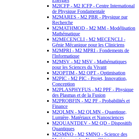
Energies
M2ICFP - M2 ICFP - Centre International
de Physique Fondamentale
M2MARES - M2 PBR - Physique par
Recherche
M2MATHMOD - M2 MM - Modélisation
Mathématique
M2MECENCLI - M2 MECENCLI -
Génie Mécanique pour les Cliniciens
M2MPRI - M2 MPRI - Fondements de
l'Informatique
M2MSV - M2 MSV - Mathématiques
pour les Sciences du Vivant
M2OPTIM - M2 OPT - Optimisation
M2PIC - M2 PIC - Projet, Innovation,
Conception
M2PLASPHYFUS - M2 PPF - Physique
des Plasmas et de la Fusion
M2PROBFIN - M2 PF - Probabilités et
Finance
M2QLMN - M2 QLMN - Quantique,
Lumière, Matériaux et Nanosciences
M2QUANTDEV - M2 QD - Dispositifs
Quantiques
M2SMNO - M2 SMNO - Science des