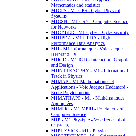
Mathematics and statistics
M1CPS - M1 CPS - Cyber Physical
Systems
M1CSN - M1 CSN - Computer Science
for Networks
M1CYBER - M1 Cyber - Cybersecurity
M1HPDA - M1 HPDA - High
Performance Data Analytics
M1I - M1 Informatique - Voie Jacques
Herbrand - X
M1IGD - M1 IGD - Interaction, Graphic
and Design
M1INTTRACPHY - M1 - International
Track in Physics
M1MAP - M1 Mathématiques et
Applications - Voie Jacques Hadamard -
École Polytechnique
M1MATHAPP - M1 - Mathématiques
Appliquées
M1MPRI - M1 MPRI - Foudations of
Computer Science
M1P - M1 Physique - Voie Irène Joliot
Curie - X
M1PHYSICS - M1 - Physics