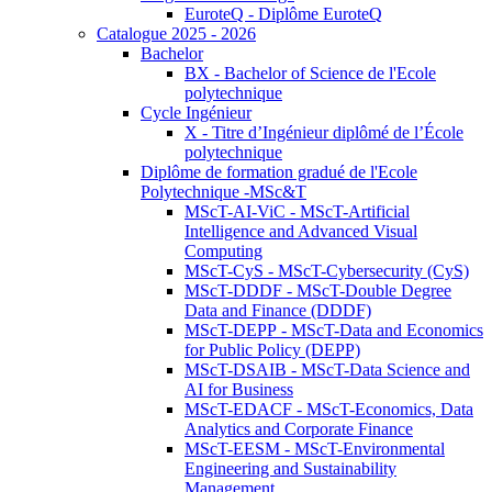
EuroteQ - Diplôme EuroteQ
Catalogue 2025 - 2026
Bachelor
BX - Bachelor of Science de l'Ecole
polytechnique
Cycle Ingénieur
X - Titre d’Ingénieur diplômé de l’École
polytechnique
Diplôme de formation gradué de l'Ecole
Polytechnique -MSc&T
MScT-AI-ViC - MScT-Artificial
Intelligence and Advanced Visual
Computing
MScT-CyS - MScT-Cybersecurity (CyS)
MScT-DDDF - MScT-Double Degree
Data and Finance (DDDF)
MScT-DEPP - MScT-Data and Economics
for Public Policy (DEPP)
MScT-DSAIB - MScT-Data Science and
AI for Business
MScT-EDACF - MScT-Economics, Data
Analytics and Corporate Finance
MScT-EESM - MScT-Environmental
Engineering and Sustainability
Management