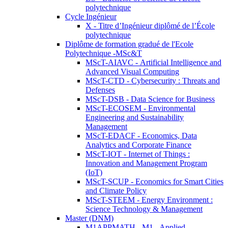
polytechnique
Cycle Ingénieur
X - Titre d’Ingénieur diplômé de l’École
polytechnique
Diplôme de formation gradué de l'Ecole
Polytechnique -MSc&T
MScT-AIAVC - Artificial Intelligence and
Advanced Visual Computing
MScT-CTD - Cybersecurity : Threats and
Defenses
MScT-DSB - Data Science for Business
MScT-ECOSEM - Environmental
Engineering and Sustainability
Management
MScT-EDACF - Economics, Data
Analytics and Corporate Finance
MScT-IOT - Internet of Things :
Innovation and Management Program
(IoT)
MScT-SCUP - Economics for Smart Cities
and Climate Policy
MScT-STEEM - Energy Environment :
Science Technology & Management
Master (DNM)
M1APPMATH - M1 - Applied