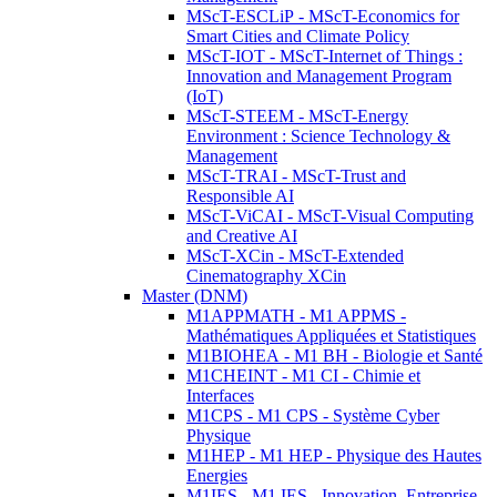
MScT-ESCLiP - MScT-Economics for
Smart Cities and Climate Policy
MScT-IOT - MScT-Internet of Things :
Innovation and Management Program
(IoT)
MScT-STEEM - MScT-Energy
Environment : Science Technology &
Management
MScT-TRAI - MScT-Trust and
Responsible AI
MScT-ViCAI - MScT-Visual Computing
and Creative AI
MScT-XCin - MScT-Extended
Cinematography XCin
Master (DNM)
M1APPMATH - M1 APPMS -
Mathématiques Appliquées et Statistiques
M1BIOHEA - M1 BH - Biologie et Santé
M1CHEINT - M1 CI - Chimie et
Interfaces
M1CPS - M1 CPS - Système Cyber
Physique
M1HEP - M1 HEP - Physique des Hautes
Energies
M1IES - M1 IES - Innovation, Entreprise