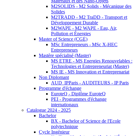
Matériaux et des Nano-Objets
M2SOLIDS - M2 Solids - Mécanique des
Solides
M2TRADD - M2 TraDD - Transport et
Développement Durable
M2WAPE - M2 WAPE - Eau, Air,
Pollution et Énergies
Master of Science (CGE)
MSc Entrepreneurs - MSc X-HEC
Entrepreneurs
Mastère spécialisé (Master)
MS ETRE - MS Energies Renouvelables :
Technologies et Entrepreneuriat (Master)
MS IE - MS Innovation et Entreprenariat
Non Diplomant
AUD_IPParis - AUDITEURS - IP Paris
Programme d'échange
EuroteQ - Diplôme EuroteQ
PEI - Programmes d'échange
internationaux
Catalogue 2024 - 2025
Bachelor
BX - Bachelor of Science de l'Ecole
polytechnique
Cycle Ingénieur