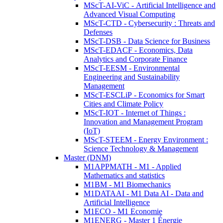
MScT-AI-ViC - Artificial Intelligence and
Advanced Visual Computing
MScT-CTD - Cybersecurity : Threats and
Defenses
MScT-DSB - Data Science for Business
MScT-EDACF - Economics, Data
Analytics and Corporate Finance
MScT-EESM - Environmental
Engineering and Sustainability
Management
MScT-ESCLiP - Economics for Smart
Cities and Climate Policy
MScT-IOT - Internet of Things :
Innovation and Management Program
(IoT)
MScT-STEEM - Energy Environment :
Science Technology & Management
Master (DNM)
M1APPMATH - M1 - Applied
Mathematics and statistics
M1BM - M1 Biomechanics
M1DATAAI - M1 Data AI - Data and
Artificial Intelligence
M1ECO - M1 Economie
M1ENERG - Master 1 Énergie