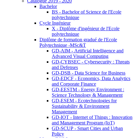
Catalogue 2019 - 2020
Bachelor
BS - Bachelor of Science de l'Ecole
polytechnique
Cycle Ingénieur
X - Diplôme d'ingénieur de l'Ecole
polytechnique
Diplôme de formation gradué de l'Ecole
Polytechnique -MSc&T
GD-AIM - Artificial Intelligence and
Advanced Visual Computing
GD-CYBSEC - Cybersecurity : Threats
and Defenses
GD-DSB - Data Science for Business
GD-EDCF - Economics, Data Analytics
and Corporate Finance
GD-EESTM - Energy Environment :
Science Technology & Management
GD-ESEM - Ecotechnologies for
Sustainability & Environment
Management
GD-IOT - Internet of Things : Innovation
and Management Program (IoT)
GD-SCUP - Smart Cities and Urban
Policy