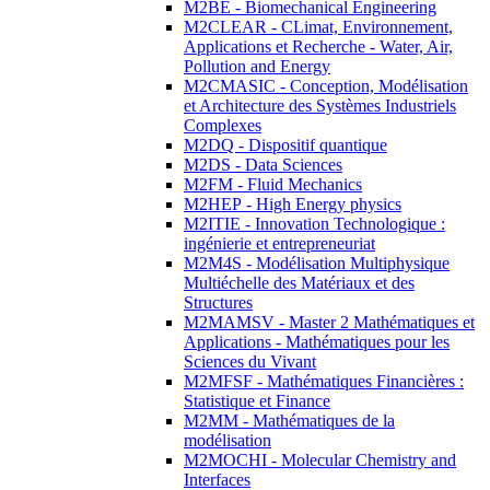
M2BE - Biomechanical Engineering
M2CLEAR - CLimat, Environnement,
Applications et Recherche - Water, Air,
Pollution and Energy
M2CMASIC - Conception, Modélisation
et Architecture des Systèmes Industriels
Complexes
M2DQ - Dispositif quantique
M2DS - Data Sciences
M2FM - Fluid Mechanics
M2HEP - High Energy physics
M2ITIE - Innovation Technologique :
ingénierie et entrepreneuriat
M2M4S - Modélisation Multiphysique
Multiéchelle des Matériaux et des
Structures
M2MAMSV - Master 2 Mathématiques et
Applications - Mathématiques pour les
Sciences du Vivant
M2MFSF - Mathématiques Financières :
Statistique et Finance
M2MM - Mathématiques de la
modélisation
M2MOCHI - Molecular Chemistry and
Interfaces