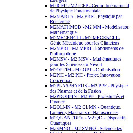
Energies
M2ICFP - M2 ICFP - Centre International
de Physique Fondamentale
M2MARES - M2 PBR - Physique par
Recherche
M2MATHMOD - M2 MM - Modélisation
Mathématique
M2MECENCLI - M2 MECENCLI -
Génie Mécanique pour les Cliniciens
M2MPRI - M2 MPRI - Fondements de
l'Informatique
M2MSV - M2 MSV - Mathématiques
pour les Sciences du Vivant
M2OPTIM - M2 OPT - Optimisation
M2PIC - M2 PIC - Projet, Innovation,
Conception
M2PLASPHYFUS - M2 PPF - Physique
des Plasmas et de la Fusion
M2PROBFIN - M2 PF - Probabilités et
Finance
M2QLMN - M2 QLMN - Quantique,
Lumière, Matériaux et Nanosciences
M2QUANTDEV - M2 QD - Dispositifs
Quantiques
M2SMNO - M2 SMNO - Science des