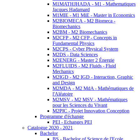
M1MATHJHADA - M1 - Mathematiques
Jacques Hadamard
M1MIE - M1 MiE - Master in Economics
M2BIOMECA - M2 Biomeca -
Biomechanics
M2BM - M2 Biomechanics
M2CFP - M2 CFP - Concepts in
Fundamental Physics
M2CPS - Cyber Physical System
M2DS - Data Sciences
M2ENERG - Master 2 Énergie
M2FLUIDS - M2 Fluids - Fluid
Mechanics
M2IGD - M2 IGD - Interaction, Graphic
and Design
M2MDA - M2 MdA - Mathématiques de
l'Aléatoire
M2MSV - M2 MSV - Mathématiques
pour les Sciences du Vivant
M2PIC - Projet Innovation Conception
Programme d'échange
PEI - Echanges PEI
Catalogue 2020 - 2021
Bachelor
BS - Bachelor of Science de l'Ecole