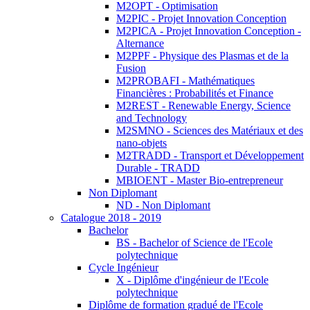
M2OPT - Optimisation
M2PIC - Projet Innovation Conception
M2PICA - Projet Innovation Conception -
Alternance
M2PPF - Physique des Plasmas et de la
Fusion
M2PROBAFI - Mathématiques
Financières : Probabilités et Finance
M2REST - Renewable Energy, Science
and Technology
M2SMNO - Sciences des Matériaux et des
nano-objets
M2TRADD - Transport et Développement
Durable - TRADD
MBIOENT - Master Bio-entrepreneur
Non Diplomant
ND - Non Diplomant
Catalogue 2018 - 2019
Bachelor
BS - Bachelor of Science de l'Ecole
polytechnique
Cycle Ingénieur
X - Diplôme d'ingénieur de l'Ecole
polytechnique
Diplôme de formation gradué de l'Ecole