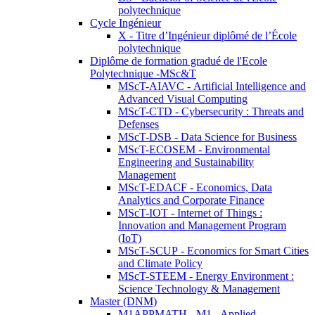
polytechnique
Cycle Ingénieur
X - Titre d’Ingénieur diplômé de l’École
polytechnique
Diplôme de formation gradué de l'Ecole
Polytechnique -MSc&T
MScT-AIAVC - Artificial Intelligence and
Advanced Visual Computing
MScT-CTD - Cybersecurity : Threats and
Defenses
MScT-DSB - Data Science for Business
MScT-ECOSEM - Environmental
Engineering and Sustainability
Management
MScT-EDACF - Economics, Data
Analytics and Corporate Finance
MScT-IOT - Internet of Things :
Innovation and Management Program
(IoT)
MScT-SCUP - Economics for Smart Cities
and Climate Policy
MScT-STEEM - Energy Environment :
Science Technology & Management
Master (DNM)
M1APPMATH - M1 - Applied