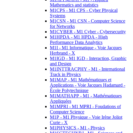
Mathematics and statistics
M1CPS - M1 CPS - Cyber Physical
Systems
M1CSN - M1 CSN - Computer Science
for Networks
M1CYBER - M1 Cyber - Cybersecurity
M1HPDA - M1 HPDA - High
Performance Data Analytics
M1I - M1 Informatique - Voie Jacques
Herbrand - X
M1IGD - M1 IGD - Interaction, Graphic
and Design
M1INTTRACPHY - M1 - International
Track in Physics
M1MAP - M1 Mathématiques et
Applications - Voie Jacques Hadamard -
École Polytechnique
M1MATHAPP - M1 - Mathématiques
Appliquées
M1MPRI - M1 MPRI - Foudations of
Computer Science
M1P - M1 Physique - Voie Irène Joliot
Curie - X
M1PHYSICS - M1 - Physics