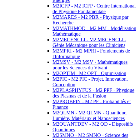
Energies
M2ICFP - M2 ICFP - Centre International
de Physique Fondamentale
M2MARES - M2 PBR - Physique par
Recherche
M2MATHMOD - M2 MM - Modélisation
Mathématique
M2MECENCLI - M2 MECENCLI -
Génie Mécanique pour les Cliniciens
M2MPRI - M2 MPRI - Fondements de
l'Informatique
M2MSV - M2 MSV - Mathématiques
pour les Sciences du Vivant
M2OPTIM - M2 OPT - Optimisation
M2PIC - M2 PIC - Projet, Innovation,
Conception
M2PLASPHYFUS - M2 PPF - Physique
des Plasmas et de la Fusion
M2PROBFIN - M2 PF - Probabilités et
Finance
M2QLMN - M2 QLMN - Quantique,
Lumière, Matériaux et Nanosciences
M2QUANTDEV - M2 QD - Dispositifs
Quantiques
M2SMNO - M2 SMNO - Science des