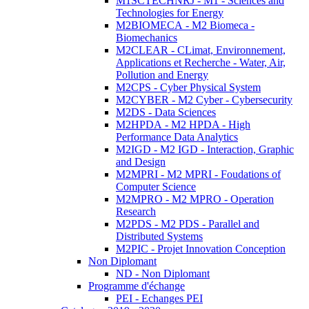
M1SCTECHNRJ - M1 - Sciences and
Technologies for Energy
M2BIOMECA - M2 Biomeca -
Biomechanics
M2CLEAR - CLimat, Environnement,
Applications et Recherche - Water, Air,
Pollution and Energy
M2CPS - Cyber Physical System
M2CYBER - M2 Cyber - Cybersecurity
M2DS - Data Sciences
M2HPDA - M2 HPDA - High
Performance Data Analytics
M2IGD - M2 IGD - Interaction, Graphic
and Design
M2MPRI - M2 MPRI - Foudations of
Computer Science
M2MPRO - M2 MPRO - Operation
Research
M2PDS - M2 PDS - Parallel and
Distributed Systems
M2PIC - Projet Innovation Conception
Non Diplomant
ND - Non Diplomant
Programme d'échange
PEI - Echanges PEI