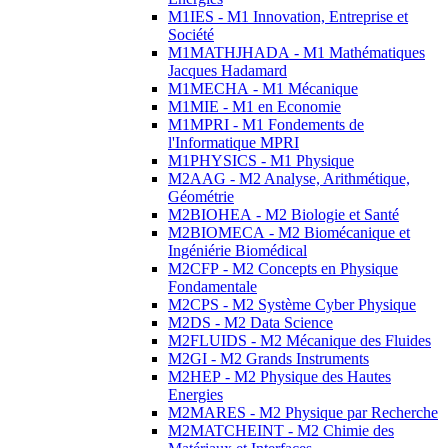
M1IES - M1 Innovation, Entreprise et
Société
M1MATHJHADA - M1 Mathématiques
Jacques Hadamard
M1MECHA - M1 Mécanique
M1MIE - M1 en Economie
M1MPRI - M1 Fondements de
l'Informatique MPRI
M1PHYSICS - M1 Physique
M2AAG - M2 Analyse, Arithmétique,
Géométrie
M2BIOHEA - M2 Biologie et Santé
M2BIOMECA - M2 Biomécanique et
Ingéniérie Biomédical
M2CFP - M2 Concepts en Physique
Fondamentale
M2CPS - M2 Système Cyber Physique
M2DS - M2 Data Science
M2FLUIDS - M2 Mécanique des Fluides
M2GI - M2 Grands Instruments
M2HEP - M2 Physique des Hautes
Energies
M2MARES - M2 Physique par Recherche
M2MATCHEINT - M2 Chimie des