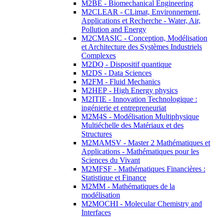
M2BE - Biomechanical Engineering
M2CLEAR - CLimat, Environnement,
Applications et Recherche - Water, Air,
Pollution and Energy
M2CMASIC - Conception, Modélisation
et Architecture des Systèmes Industriels
Complexes
M2DQ - Dispositif quantique
M2DS - Data Sciences
M2FM - Fluid Mechanics
M2HEP - High Energy physics
M2ITIE - Innovation Technologique :
ingénierie et entrepreneuriat
M2M4S - Modélisation Multiphysique
Multiéchelle des Matériaux et des
Structures
M2MAMSV - Master 2 Mathématiques et
Applications - Mathématiques pour les
Sciences du Vivant
M2MFSF - Mathématiques Financières :
Statistique et Finance
M2MM - Mathématiques de la
modélisation
M2MOCHI - Molecular Chemistry and
Interfaces