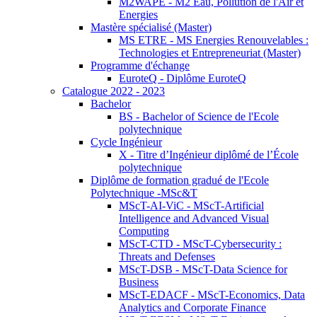
M2WAPE - M2 Eau, Pollution de l'Air et
Energies
Mastère spécialisé (Master)
MS ETRE - MS Energies Renouvelables :
Technologies et Entrepreneuriat (Master)
Programme d'échange
EuroteQ - Diplôme EuroteQ
Catalogue 2022 - 2023
Bachelor
BS - Bachelor of Science de l'Ecole
polytechnique
Cycle Ingénieur
X - Titre d’Ingénieur diplômé de l’École
polytechnique
Diplôme de formation gradué de l'Ecole
Polytechnique -MSc&T
MScT-AI-ViC - MScT-Artificial
Intelligence and Advanced Visual
Computing
MScT-CTD - MScT-Cybersecurity :
Threats and Defenses
MScT-DSB - MScT-Data Science for
Business
MScT-EDACF - MScT-Economics, Data
Analytics and Corporate Finance