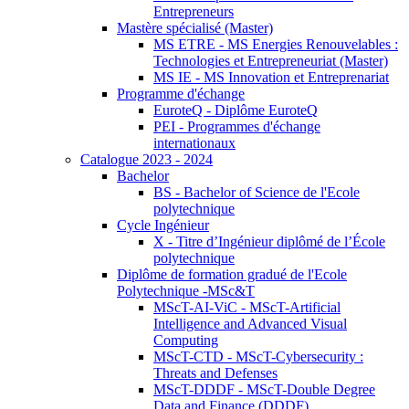
Entrepreneurs
Mastère spécialisé (Master)
MS ETRE - MS Energies Renouvelables :
Technologies et Entrepreneuriat (Master)
MS IE - MS Innovation et Entreprenariat
Programme d'échange
EuroteQ - Diplôme EuroteQ
PEI - Programmes d'échange
internationaux
Catalogue 2023 - 2024
Bachelor
BS - Bachelor of Science de l'Ecole
polytechnique
Cycle Ingénieur
X - Titre d’Ingénieur diplômé de l’École
polytechnique
Diplôme de formation gradué de l'Ecole
Polytechnique -MSc&T
MScT-AI-ViC - MScT-Artificial
Intelligence and Advanced Visual
Computing
MScT-CTD - MScT-Cybersecurity :
Threats and Defenses
MScT-DDDF - MScT-Double Degree
Data and Finance (DDDF)