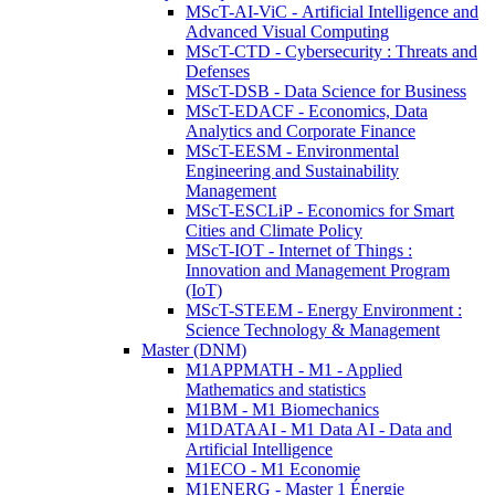
MScT-AI-ViC - Artificial Intelligence and
Advanced Visual Computing
MScT-CTD - Cybersecurity : Threats and
Defenses
MScT-DSB - Data Science for Business
MScT-EDACF - Economics, Data
Analytics and Corporate Finance
MScT-EESM - Environmental
Engineering and Sustainability
Management
MScT-ESCLiP - Economics for Smart
Cities and Climate Policy
MScT-IOT - Internet of Things :
Innovation and Management Program
(IoT)
MScT-STEEM - Energy Environment :
Science Technology & Management
Master (DNM)
M1APPMATH - M1 - Applied
Mathematics and statistics
M1BM - M1 Biomechanics
M1DATAAI - M1 Data AI - Data and
Artificial Intelligence
M1ECO - M1 Economie
M1ENERG - Master 1 Énergie