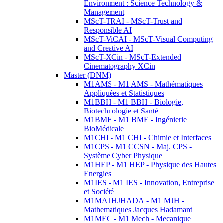
Environment : Science Technology &
Management
MScT-TRAI - MScT-Trust and
Responsible AI
MScT-ViCAI - MScT-Visual Computing
and Creative AI
MScT-XCin - MScT-Extended
Cinematography XCin
Master (DNM)
M1AMS - M1 AMS - Mathématiques
Appliquées et Statistiques
M1BBH - M1 BBH - Biologie,
Biotechnologie et Santé
M1BME - M1 BME - Ingénierie
BioMédicale
M1CHI - M1 CHI - Chimie et Interfaces
M1CPS - M1 CCSN - Maj. CPS -
Système Cyber Physique
M1HEP - M1 HEP - Physique des Hautes
Energies
M1IES - M1 IES - Innovation, Entreprise
et Société
M1MATHJHADA - M1 MJH -
Mathematiques Jacques Hadamard
M1MEC - M1 Mech - Mecanique