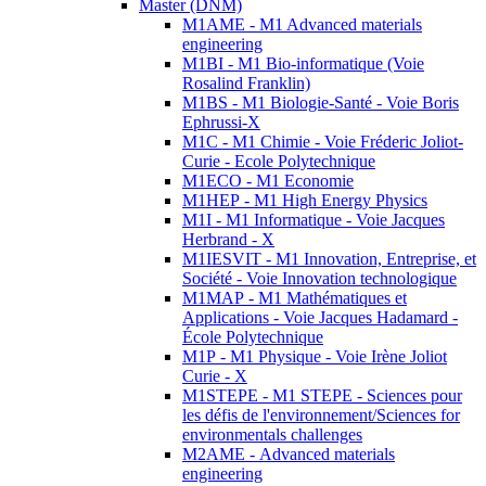
Master (DNM)
M1AME - M1 Advanced materials
engineering
M1BI - M1 Bio-informatique (Voie
Rosalind Franklin)
M1BS - M1 Biologie-Santé - Voie Boris
Ephrussi-X
M1C - M1 Chimie - Voie Fréderic Joliot-
Curie - Ecole Polytechnique
M1ECO - M1 Economie
M1HEP - M1 High Energy Physics
M1I - M1 Informatique - Voie Jacques
Herbrand - X
M1IESVIT - M1 Innovation, Entreprise, et
Société - Voie Innovation technologique
M1MAP - M1 Mathématiques et
Applications - Voie Jacques Hadamard -
École Polytechnique
M1P - M1 Physique - Voie Irène Joliot
Curie - X
M1STEPE - M1 STEPE - Sciences pour
les défis de l'environnement/Sciences for
environmentals challenges
M2AME - Advanced materials
engineering