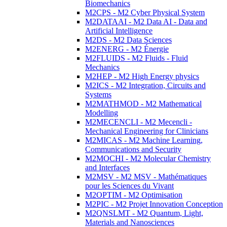
Biomechanics
M2CPS - M2 Cyber Physical System
M2DATAAI - M2 Data AI - Data and
Artificial Intelligence
M2DS - M2 Data Sciences
M2ENERG - M2 Énergie
M2FLUIDS - M2 Fluids - Fluid
Mechanics
M2HEP - M2 High Energy physics
M2ICS - M2 Integration, Circuits and
Systems
M2MATHMOD - M2 Mathematical
Modelling
M2MECENCLI - M2 Mecencli -
Mechanical Engineering for Clinicians
M2MICAS - M2 Machine Learning,
Communications and Security
M2MOCHI - M2 Molecular Chemistry
and Interfaces
M2MSV - M2 MSV - Mathématiques
pour les Sciences du Vivant
M2OPTIM - M2 Optimisation
M2PIC - M2 Projet Innovation Conception
M2QNSLMT - M2 Quantum, Light,
Materials and Nanosciences