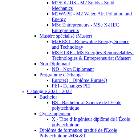
M2SOLIDS - M2 Solids - Solid
Mechanics
M2WAPE - M2 Water, Air, Pollution and
Energy
MSc Entrepreneurs - MSc X-HEC
Entrepreneurs
Mastère spécialisé (Master)
M2REST - Renewable Energy, Science
and Technology
MS ETRE - MS Energies Renouvelables :
Technologies & Entrepreneuriat (Master)
Non Diplomant
ND - Non Diplomant
Programme d'échange
EuroteQ - Diplôme EuroteQ
PEI - Echanges PEI
Catalogue 2021 - 2022
Bachelor
BS - Bachelor of Science de l'Ecole
polytechnique
Cycle Ingénieur
X - Titre d’Ingénieur diplômé de l’École
polytechnique
Diplôme de formation gradué de l'Ecole
Polytechnique -MSc&T