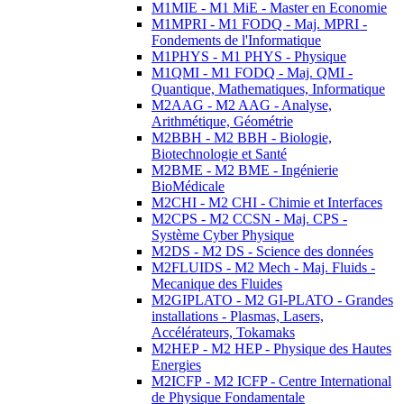
M1MIE - M1 MiE - Master en Economie
M1MPRI - M1 FODQ - Maj. MPRI -
Fondements de l'Informatique
M1PHYS - M1 PHYS - Physique
M1QMI - M1 FODQ - Maj. QMI -
Quantique, Mathematiques, Informatique
M2AAG - M2 AAG - Analyse,
Arithmétique, Géométrie
M2BBH - M2 BBH - Biologie,
Biotechnologie et Santé
M2BME - M2 BME - Ingénierie
BioMédicale
M2CHI - M2 CHI - Chimie et Interfaces
M2CPS - M2 CCSN - Maj. CPS -
Système Cyber Physique
M2DS - M2 DS - Science des données
M2FLUIDS - M2 Mech - Maj. Fluids -
Mecanique des Fluides
M2GIPLATO - M2 GI-PLATO - Grandes
installations - Plasmas, Lasers,
Accélérateurs, Tokamaks
M2HEP - M2 HEP - Physique des Hautes
Energies
M2ICFP - M2 ICFP - Centre International
de Physique Fondamentale