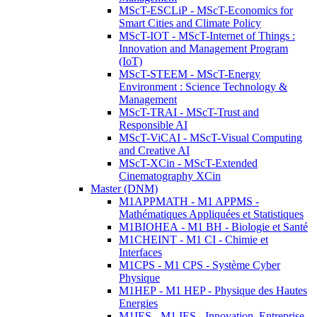
MScT-ESCLiP - MScT-Economics for
Smart Cities and Climate Policy
MScT-IOT - MScT-Internet of Things :
Innovation and Management Program
(IoT)
MScT-STEEM - MScT-Energy
Environment : Science Technology &
Management
MScT-TRAI - MScT-Trust and
Responsible AI
MScT-ViCAI - MScT-Visual Computing
and Creative AI
MScT-XCin - MScT-Extended
Cinematography XCin
Master (DNM)
M1APPMATH - M1 APPMS -
Mathématiques Appliquées et Statistiques
M1BIOHEA - M1 BH - Biologie et Santé
M1CHEINT - M1 CI - Chimie et
Interfaces
M1CPS - M1 CPS - Système Cyber
Physique
M1HEP - M1 HEP - Physique des Hautes
Energies
M1IES - M1 IES - Innovation, Entreprise