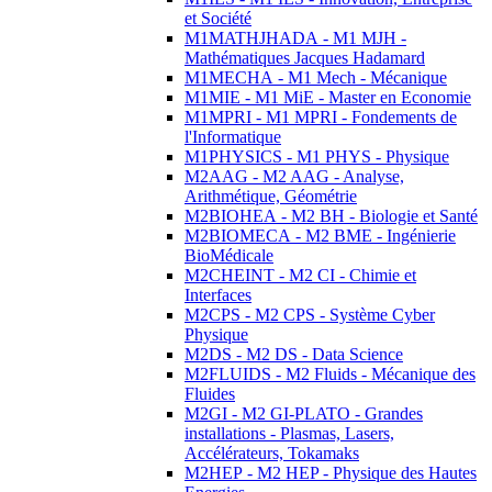
et Société
M1MATHJHADA - M1 MJH -
Mathématiques Jacques Hadamard
M1MECHA - M1 Mech - Mécanique
M1MIE - M1 MiE - Master en Economie
M1MPRI - M1 MPRI - Fondements de
l'Informatique
M1PHYSICS - M1 PHYS - Physique
M2AAG - M2 AAG - Analyse,
Arithmétique, Géométrie
M2BIOHEA - M2 BH - Biologie et Santé
M2BIOMECA - M2 BME - Ingénierie
BioMédicale
M2CHEINT - M2 CI - Chimie et
Interfaces
M2CPS - M2 CPS - Système Cyber
Physique
M2DS - M2 DS - Data Science
M2FLUIDS - M2 Fluids - Mécanique des
Fluides
M2GI - M2 GI-PLATO - Grandes
installations - Plasmas, Lasers,
Accélérateurs, Tokamaks
M2HEP - M2 HEP - Physique des Hautes