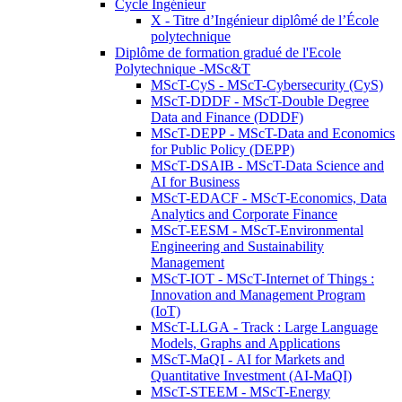
Cycle Ingénieur
X - Titre d’Ingénieur diplômé de l’École
polytechnique
Diplôme de formation gradué de l'Ecole
Polytechnique -MSc&T
MScT-CyS - MScT-Cybersecurity (CyS)
MScT-DDDF - MScT-Double Degree
Data and Finance (DDDF)
MScT-DEPP - MScT-Data and Economics
for Public Policy (DEPP)
MScT-DSAIB - MScT-Data Science and
AI for Business
MScT-EDACF - MScT-Economics, Data
Analytics and Corporate Finance
MScT-EESM - MScT-Environmental
Engineering and Sustainability
Management
MScT-IOT - MScT-Internet of Things :
Innovation and Management Program
(IoT)
MScT-LLGA - Track : Large Language
Models, Graphs and Applications
MScT-MaQI - AI for Markets and
Quantitative Investment (AI-MaQI)
MScT-STEEM - MScT-Energy