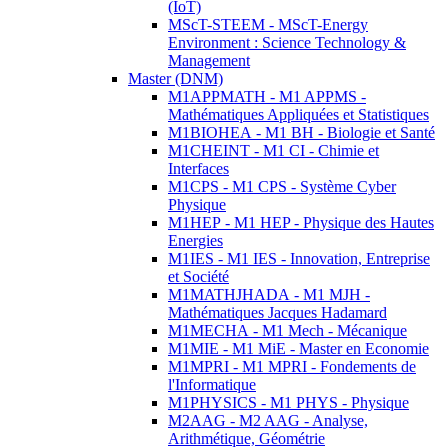
(IoT)
MScT-STEEM - MScT-Energy
Environment : Science Technology &
Management
Master (DNM)
M1APPMATH - M1 APPMS -
Mathématiques Appliquées et Statistiques
M1BIOHEA - M1 BH - Biologie et Santé
M1CHEINT - M1 CI - Chimie et
Interfaces
M1CPS - M1 CPS - Système Cyber
Physique
M1HEP - M1 HEP - Physique des Hautes
Energies
M1IES - M1 IES - Innovation, Entreprise
et Société
M1MATHJHADA - M1 MJH -
Mathématiques Jacques Hadamard
M1MECHA - M1 Mech - Mécanique
M1MIE - M1 MiE - Master en Economie
M1MPRI - M1 MPRI - Fondements de
l'Informatique
M1PHYSICS - M1 PHYS - Physique
M2AAG - M2 AAG - Analyse,
Arithmétique, Géométrie