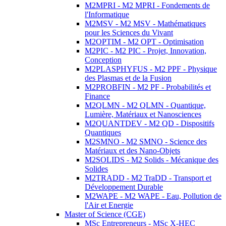
M2MPRI - M2 MPRI - Fondements de
l'Informatique
M2MSV - M2 MSV - Mathématiques
pour les Sciences du Vivant
M2OPTIM - M2 OPT - Optimisation
M2PIC - M2 PIC - Projet, Innovation,
Conception
M2PLASPHYFUS - M2 PPF - Physique
des Plasmas et de la Fusion
M2PROBFIN - M2 PF - Probabilités et
Finance
M2QLMN - M2 QLMN - Quantique,
Lumière, Matériaux et Nanosciences
M2QUANTDEV - M2 QD - Dispositifs
Quantiques
M2SMNO - M2 SMNO - Science des
Matériaux et des Nano-Objets
M2SOLIDS - M2 Solids - Mécanique des
Solides
M2TRADD - M2 TraDD - Transport et
Développement Durable
M2WAPE - M2 WAPE - Eau, Pollution de
l'Air et Energie
Master of Science (CGE)
MSc Entrepreneurs - MSc X-HEC