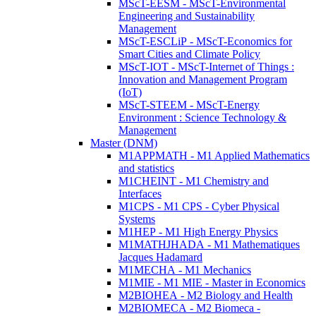
MScT-EESM - MScT-Environmental
Engineering and Sustainability
Management
MScT-ESCLiP - MScT-Economics for
Smart Cities and Climate Policy
MScT-IOT - MScT-Internet of Things :
Innovation and Management Program
(IoT)
MScT-STEEM - MScT-Energy
Environment : Science Technology &
Management
Master (DNM)
M1APPMATH - M1 Applied Mathematics
and statistics
M1CHEINT - M1 Chemistry and
Interfaces
M1CPS - M1 CPS - Cyber Physical
Systems
M1HEP - M1 High Energy Physics
M1MATHJHADA - M1 Mathematiques
Jacques Hadamard
M1MECHA - M1 Mechanics
M1MIE - M1 MIE - Master in Economics
M2BIOHEA - M2 Biology and Health
M2BIOMECA - M2 Biomeca -