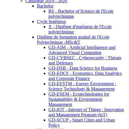
Catalogue 2019 - 2020
Bachelor
BS - Bachelor of Science de l'Ecole
polytechnique
Cycle Ingénieur
X - Diplôme d'ingénieur de l'Ecole
polytechnique
Diplôme de formation gradué de l'Ecole
Polytechnique -MSc&T
GD-AIM - Artificial Intelligence and
Advanced Visual Computing
GD-CYBSEC - Cybersecurity : Threats
and Defenses
GD-DSB - Data Science for Business
GD-EDCF - Economics, Data Analytics
and Corporate Finance
GD-EESTM - Energy Environment :
Science Technology & Management
GD-ESEM - Ecotechnologies for
Sustainability & Environment
Management
GD-IOT - Internet of Things : Innovation
and Management Program (IoT)
GD-SCUP - Smart Cities and Urban
Policy