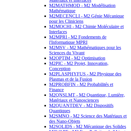
Matériaux et Interfaces
M2MATHMOD - M2 Modélisation
Mathématique
M2MECENCLI - M2 Génie Mécanique
pour les Cliniciens
M2MOCHI - M2 Chimie Moléculaire et
Interfaces
M2MPRI - M2 Fondements de
l'Informatique MPRI
M2MSV - M2 Mathématiques pour les
Sciences du Vivant
M2OPTIM - M2 Optimisation
M2PIC - M2 Projet, Innovation,
Conception
M2PLASPHYFUS - M2 Physique des
Plasmas et de la Fusion
M2PROBFIN - M2 Probabilités et
Finance
M2QNSLMT - M2 Quantique, Lumière,
Matériaux et Nanosciences
M2QUANTDEV - M2 Dispositifs
Quantiques
M2SMNO - M2 Science des Matériaux et
des Nano-Objets
M2SOLIDS - M2 Mécanique des Solides