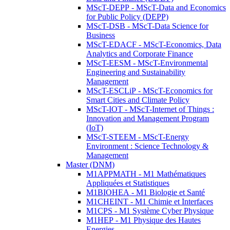
MScT-DEPP - MScT-Data and Economics
for Public Policy (DEPP)
MScT-DSB - MScT-Data Science for
Business
MScT-EDACF - MScT-Economics, Data
Analytics and Corporate Finance
MScT-EESM - MScT-Environmental
Engineering and Sustainability
Management
MScT-ESCLiP - MScT-Economics for
Smart Cities and Climate Policy
MScT-IOT - MScT-Internet of Things :
Innovation and Management Program
(IoT)
MScT-STEEM - MScT-Energy
Environment : Science Technology &
Management
Master (DNM)
M1APPMATH - M1 Mathématiques
Appliquées et Statistiques
M1BIOHEA - M1 Biologie et Santé
M1CHEINT - M1 Chimie et Interfaces
M1CPS - M1 Système Cyber Physique
M1HEP - M1 Physique des Hautes
Energies