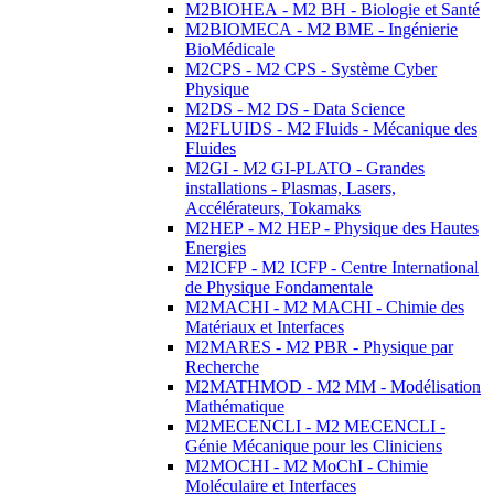
M2BIOHEA - M2 BH - Biologie et Santé
M2BIOMECA - M2 BME - Ingénierie
BioMédicale
M2CPS - M2 CPS - Système Cyber
Physique
M2DS - M2 DS - Data Science
M2FLUIDS - M2 Fluids - Mécanique des
Fluides
M2GI - M2 GI-PLATO - Grandes
installations - Plasmas, Lasers,
Accélérateurs, Tokamaks
M2HEP - M2 HEP - Physique des Hautes
Energies
M2ICFP - M2 ICFP - Centre International
de Physique Fondamentale
M2MACHI - M2 MACHI - Chimie des
Matériaux et Interfaces
M2MARES - M2 PBR - Physique par
Recherche
M2MATHMOD - M2 MM - Modélisation
Mathématique
M2MECENCLI - M2 MECENCLI -
Génie Mécanique pour les Cliniciens
M2MOCHI - M2 MoChI - Chimie
Moléculaire et Interfaces