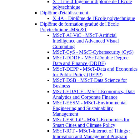
X - Titre d’Ingénieur diplômé de l’École
polytechnique
Diplôme d'établissement
X-4A - Diplôme de l'Ecole polytechnique
Diplôme de formation gradué de l'Ecole
Polytechnique -MSc&T
MScT-AI-ViC - MScT-Artificial
Intelligence and Advanced Visual
Computing
MScT-CyS - MScT-Cybersecurity (CyS)
MScT-DDDF - MScT-Double Degree
Data and Finance (DDDF)
MScT-DEPP - MScT-Data and Economics
for Public Policy (DEPP)
MScT-DSB - MScT-Data Science for
Business
MScT-EDACF - MScT-Economics, Data
Analytics and Corporate Finance
MScT-EESM - MScT-Environmental
Engineering and Sustainability
Management
MScT-ESCLiP - MScT-Economics for
Smart Cities and Climate Policy
MScT-IOT - MScT-Internet of Things :
Innovation and Management Program