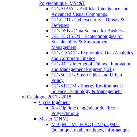
Polytechnique -MSc&T
GD-AIAVC - Artificial Intelligence and
Advanced Visual Computing
GD-CTD - Cybersecurity : Threats &
Defenses
GD-DSB - Data Science for Business
GD-ECOSEM - Ecotechnologies for
Sustainability & Environment
Management
GD-EDACF - Economics, Data Analytics
and Corporate Finance
GD-IOT - Internet of Things : Innovation
and Management Program (IoT)
GD-SCUP - Smart Cities and Urban
Policy
GD-STEEM - Energy Environment :
Science Technology & Management
Catalogue 2017 - 2018
Cycle Ingénieur
X - Diplôme d'ingénieur de l'Ecole
Polytechnique
Master (DNM)
M1QMI - M1 FODQ - Maj. QMI -
Quantique, mathematiques, informatique