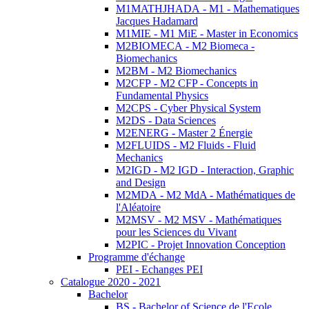
M1MATHJHADA - M1 - Mathematiques
Jacques Hadamard
M1MIE - M1 MiE - Master in Economics
M2BIOMECA - M2 Biomeca -
Biomechanics
M2BM - M2 Biomechanics
M2CFP - M2 CFP - Concepts in
Fundamental Physics
M2CPS - Cyber Physical System
M2DS - Data Sciences
M2ENERG - Master 2 Énergie
M2FLUIDS - M2 Fluids - Fluid
Mechanics
M2IGD - M2 IGD - Interaction, Graphic
and Design
M2MDA - M2 MdA - Mathématiques de
l'Aléatoire
M2MSV - M2 MSV - Mathématiques
pour les Sciences du Vivant
M2PIC - Projet Innovation Conception
Programme d'échange
PEI - Echanges PEI
Catalogue 2020 - 2021
Bachelor
BS - Bachelor of Science de l'Ecole