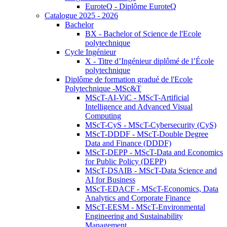
EuroteQ - Diplôme EuroteQ
Catalogue 2025 - 2026
Bachelor
BX - Bachelor of Science de l'Ecole
polytechnique
Cycle Ingénieur
X - Titre d’Ingénieur diplômé de l’École
polytechnique
Diplôme de formation gradué de l'Ecole
Polytechnique -MSc&T
MScT-AI-ViC - MScT-Artificial
Intelligence and Advanced Visual
Computing
MScT-CyS - MScT-Cybersecurity (CyS)
MScT-DDDF - MScT-Double Degree
Data and Finance (DDDF)
MScT-DEPP - MScT-Data and Economics
for Public Policy (DEPP)
MScT-DSAIB - MScT-Data Science and
AI for Business
MScT-EDACF - MScT-Economics, Data
Analytics and Corporate Finance
MScT-EESM - MScT-Environmental
Engineering and Sustainability
Management