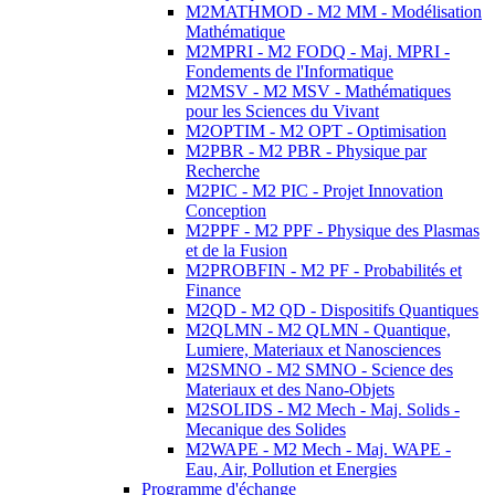
M2MATHMOD - M2 MM - Modélisation
Mathématique
M2MPRI - M2 FODQ - Maj. MPRI -
Fondements de l'Informatique
M2MSV - M2 MSV - Mathématiques
pour les Sciences du Vivant
M2OPTIM - M2 OPT - Optimisation
M2PBR - M2 PBR - Physique par
Recherche
M2PIC - M2 PIC - Projet Innovation
Conception
M2PPF - M2 PPF - Physique des Plasmas
et de la Fusion
M2PROBFIN - M2 PF - Probabilités et
Finance
M2QD - M2 QD - Dispositifs Quantiques
M2QLMN - M2 QLMN - Quantique,
Lumiere, Materiaux et Nanosciences
M2SMNO - M2 SMNO - Science des
Materiaux et des Nano-Objets
M2SOLIDS - M2 Mech - Maj. Solids -
Mecanique des Solides
M2WAPE - M2 Mech - Maj. WAPE -
Eau, Air, Pollution et Energies
Programme d'échange