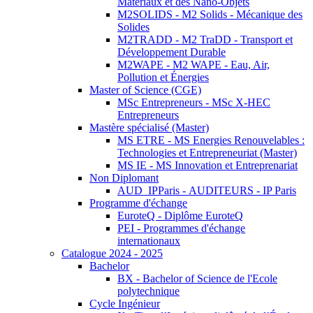
Matériaux et des Nano-Objets
M2SOLIDS - M2 Solids - Mécanique des
Solides
M2TRADD - M2 TraDD - Transport et
Développement Durable
M2WAPE - M2 WAPE - Eau, Air,
Pollution et Énergies
Master of Science (CGE)
MSc Entrepreneurs - MSc X-HEC
Entrepreneurs
Mastère spécialisé (Master)
MS ETRE - MS Energies Renouvelables :
Technologies et Entrepreneuriat (Master)
MS IE - MS Innovation et Entreprenariat
Non Diplomant
AUD_IPParis - AUDITEURS - IP Paris
Programme d'échange
EuroteQ - Diplôme EuroteQ
PEI - Programmes d'échange
internationaux
Catalogue 2024 - 2025
Bachelor
BX - Bachelor of Science de l'Ecole
polytechnique
Cycle Ingénieur