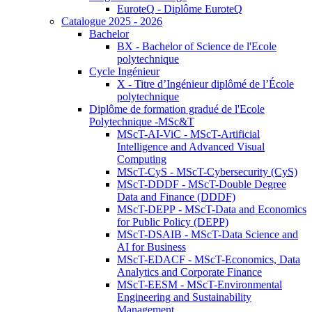
EuroteQ - Diplôme EuroteQ
Catalogue 2025 - 2026
Bachelor
BX - Bachelor of Science de l'Ecole
polytechnique
Cycle Ingénieur
X - Titre d’Ingénieur diplômé de l’École
polytechnique
Diplôme de formation gradué de l'Ecole
Polytechnique -MSc&T
MScT-AI-ViC - MScT-Artificial
Intelligence and Advanced Visual
Computing
MScT-CyS - MScT-Cybersecurity (CyS)
MScT-DDDF - MScT-Double Degree
Data and Finance (DDDF)
MScT-DEPP - MScT-Data and Economics
for Public Policy (DEPP)
MScT-DSAIB - MScT-Data Science and
AI for Business
MScT-EDACF - MScT-Economics, Data
Analytics and Corporate Finance
MScT-EESM - MScT-Environmental
Engineering and Sustainability
Management