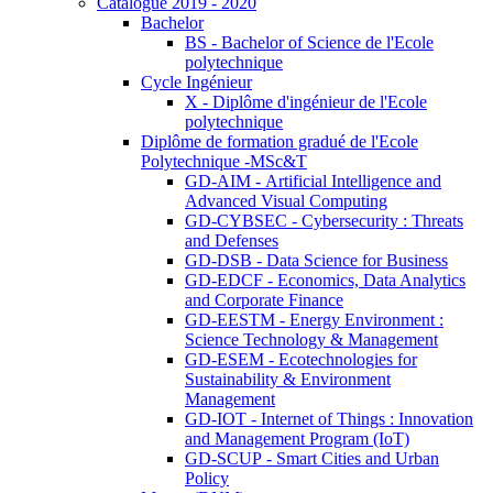
Catalogue 2019 - 2020
Bachelor
BS - Bachelor of Science de l'Ecole
polytechnique
Cycle Ingénieur
X - Diplôme d'ingénieur de l'Ecole
polytechnique
Diplôme de formation gradué de l'Ecole
Polytechnique -MSc&T
GD-AIM - Artificial Intelligence and
Advanced Visual Computing
GD-CYBSEC - Cybersecurity : Threats
and Defenses
GD-DSB - Data Science for Business
GD-EDCF - Economics, Data Analytics
and Corporate Finance
GD-EESTM - Energy Environment :
Science Technology & Management
GD-ESEM - Ecotechnologies for
Sustainability & Environment
Management
GD-IOT - Internet of Things : Innovation
and Management Program (IoT)
GD-SCUP - Smart Cities and Urban
Policy