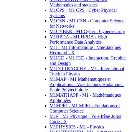
Mathematics and statistics
M1CPS - M1 CPS - Cyber Physical
Systems
M1CSN - M1 CSN - Computer Science
for Networks
M1CYBER - M1 Cyber - Cybersecurity
M1HPDA - M1 HPDA - High
Performance Data Analytics
M1I - M1 Informatique - Voie Jacques
Herbrand - X
M1IGD - M1 IGD - Interaction, Graphic
and Design
M1INTTRACPHY - M1 - International
Track in Physics
M1MAP - M1 Mathématiques et
Applications - Voie Jacques Hadamard -
École Polytechnique
M1MATHAPP - M1 - Mathématiques
Appliquées
M1MPRI - M1 MPRI - Foudations of
Computer Science
M1P - M1 Physique - Voie Irène Joliot
Curie - X
M1PHYSICS - M1 - Physics