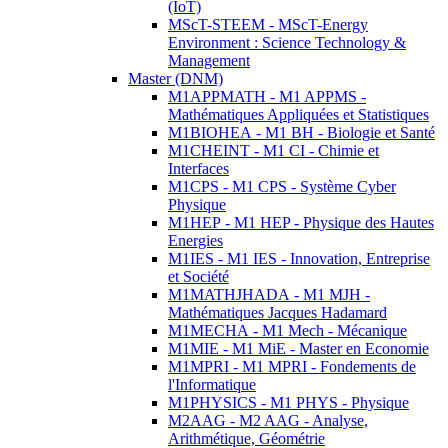
(IoT)
MScT-STEEM - MScT-Energy
Environment : Science Technology &
Management
Master (DNM)
M1APPMATH - M1 APPMS -
Mathématiques Appliquées et Statistiques
M1BIOHEA - M1 BH - Biologie et Santé
M1CHEINT - M1 CI - Chimie et
Interfaces
M1CPS - M1 CPS - Système Cyber
Physique
M1HEP - M1 HEP - Physique des Hautes
Energies
M1IES - M1 IES - Innovation, Entreprise
et Société
M1MATHJHADA - M1 MJH -
Mathématiques Jacques Hadamard
M1MECHA - M1 Mech - Mécanique
M1MIE - M1 MiE - Master en Economie
M1MPRI - M1 MPRI - Fondements de
l'Informatique
M1PHYSICS - M1 PHYS - Physique
M2AAG - M2 AAG - Analyse,
Arithmétique, Géométrie