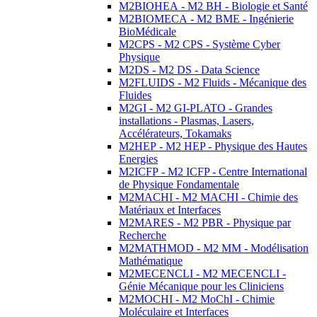
M2BIOHEA - M2 BH - Biologie et Santé
M2BIOMECA - M2 BME - Ingénierie
BioMédicale
M2CPS - M2 CPS - Système Cyber
Physique
M2DS - M2 DS - Data Science
M2FLUIDS - M2 Fluids - Mécanique des
Fluides
M2GI - M2 GI-PLATO - Grandes
installations - Plasmas, Lasers,
Accélérateurs, Tokamaks
M2HEP - M2 HEP - Physique des Hautes
Energies
M2ICFP - M2 ICFP - Centre International
de Physique Fondamentale
M2MACHI - M2 MACHI - Chimie des
Matériaux et Interfaces
M2MARES - M2 PBR - Physique par
Recherche
M2MATHMOD - M2 MM - Modélisation
Mathématique
M2MECENCLI - M2 MECENCLI -
Génie Mécanique pour les Cliniciens
M2MOCHI - M2 MoChI - Chimie
Moléculaire et Interfaces