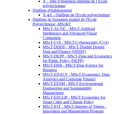
X - Titre d’Ingénieur diplômé de l’École
polytechnique
Diplôme d'établissement
X-4A - Diplôme de l'Ecole polytechnique
Diplôme de formation gradué de l'Ecole
Polytechnique -MSc&T
MScT-AI-ViC - MScT-Artificial
Intelligence and Advanced Visual
Computing
MScT-CyS - MScT-Cybersecurity (CyS)
MScT-DDDF - MScT-Double Degree
Data and Finance (DDDF)
MScT-DEPP - MScT-Data and Economics
for Public Policy (DEPP)
MScT-DSB - MScT-Data Science for
Business
MScT-EDACF - MScT-Economics, Data
Analytics and Corporate Finance
MScT-EESM - MScT-Environmental
Engineering and Sustainability
Management
MScT-ESCLiP - MScT-Economics for
Smart Cities and Climate Policy
MScT-IOT - MScT-Internet of Things :
Innovation and Management Program