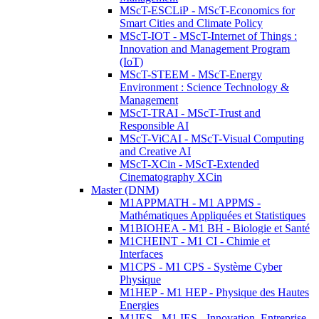
MScT-ESCLiP - MScT-Economics for
Smart Cities and Climate Policy
MScT-IOT - MScT-Internet of Things :
Innovation and Management Program
(IoT)
MScT-STEEM - MScT-Energy
Environment : Science Technology &
Management
MScT-TRAI - MScT-Trust and
Responsible AI
MScT-ViCAI - MScT-Visual Computing
and Creative AI
MScT-XCin - MScT-Extended
Cinematography XCin
Master (DNM)
M1APPMATH - M1 APPMS -
Mathématiques Appliquées et Statistiques
M1BIOHEA - M1 BH - Biologie et Santé
M1CHEINT - M1 CI - Chimie et
Interfaces
M1CPS - M1 CPS - Système Cyber
Physique
M1HEP - M1 HEP - Physique des Hautes
Energies
M1IES - M1 IES - Innovation, Entreprise