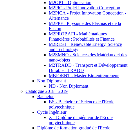
M2OPT - Optimisation
M2PIC - Projet Innovation Conception
M2PICA - Projet Innovation Conception -
Alternance
M2PPF - Physique des Plasmas et de la
Fusion
M2PROBAFI - Mathématiques
Financières : Probabilités et Finance
M2REST - Renewable Energy, Science
and Technology
M2SMNO - Sciences des Matériaux et des
nano-objets
M2TRADD - Transport et Développement
Durable - TRADD
MBIOENT - Master Bio-entrepreneur
Non Diplomant
ND - Non Diplomant
Catalogue 2018 - 2019
Bachelor
BS - Bachelor of Science de l'Ecole
polytechnique
Cycle Ingénieur
X - Diplôme d'ingénieur de l'Ecole
polytechnique
Diplôme de formation gradué de l'Ecole