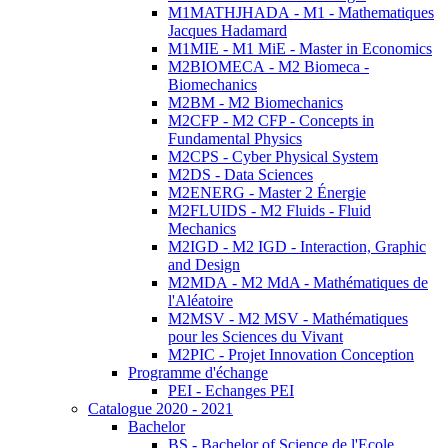
M1MATHJHADA - M1 - Mathematiques
Jacques Hadamard
M1MIE - M1 MiE - Master in Economics
M2BIOMECA - M2 Biomeca -
Biomechanics
M2BM - M2 Biomechanics
M2CFP - M2 CFP - Concepts in
Fundamental Physics
M2CPS - Cyber Physical System
M2DS - Data Sciences
M2ENERG - Master 2 Énergie
M2FLUIDS - M2 Fluids - Fluid
Mechanics
M2IGD - M2 IGD - Interaction, Graphic
and Design
M2MDA - M2 MdA - Mathématiques de
l'Aléatoire
M2MSV - M2 MSV - Mathématiques
pour les Sciences du Vivant
M2PIC - Projet Innovation Conception
Programme d'échange
PEI - Echanges PEI
Catalogue 2020 - 2021
Bachelor
BS - Bachelor of Science de l'Ecole