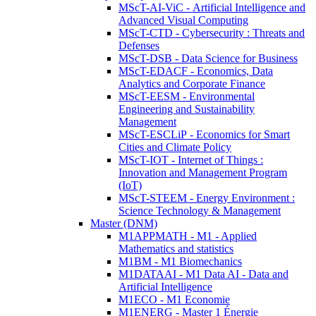
MScT-AI-ViC - Artificial Intelligence and
Advanced Visual Computing
MScT-CTD - Cybersecurity : Threats and
Defenses
MScT-DSB - Data Science for Business
MScT-EDACF - Economics, Data
Analytics and Corporate Finance
MScT-EESM - Environmental
Engineering and Sustainability
Management
MScT-ESCLiP - Economics for Smart
Cities and Climate Policy
MScT-IOT - Internet of Things :
Innovation and Management Program
(IoT)
MScT-STEEM - Energy Environment :
Science Technology & Management
Master (DNM)
M1APPMATH - M1 - Applied
Mathematics and statistics
M1BM - M1 Biomechanics
M1DATAAI - M1 Data AI - Data and
Artificial Intelligence
M1ECO - M1 Economie
M1ENERG - Master 1 Énergie