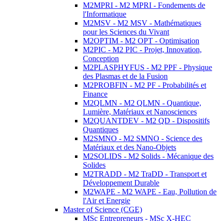
M2MPRI - M2 MPRI - Fondements de
l'Informatique
M2MSV - M2 MSV - Mathématiques
pour les Sciences du Vivant
M2OPTIM - M2 OPT - Optimisation
M2PIC - M2 PIC - Projet, Innovation,
Conception
M2PLASPHYFUS - M2 PPF - Physique
des Plasmas et de la Fusion
M2PROBFIN - M2 PF - Probabilités et
Finance
M2QLMN - M2 QLMN - Quantique,
Lumière, Matériaux et Nanosciences
M2QUANTDEV - M2 QD - Dispositifs
Quantiques
M2SMNO - M2 SMNO - Science des
Matériaux et des Nano-Objets
M2SOLIDS - M2 Solids - Mécanique des
Solides
M2TRADD - M2 TraDD - Transport et
Développement Durable
M2WAPE - M2 WAPE - Eau, Pollution de
l'Air et Energie
Master of Science (CGE)
MSc Entrepreneurs - MSc X-HEC