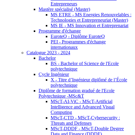
Entrepreneurs
Mastère spécialisé (Master)
MS ETRE - MS Energies Renouvelables :
Technologies et Entrepreneuriat (Master)
MS IE - MS Innovation et Entreprenariat
Programme d'échange
EuroteQ - Diplôme EuroteQ
PEI - Programmes d'échange
internationaux
Catalogue 2023 - 2024
Bachelor
BS - Bachelor of Science de l'Ecole
polytechnique
Cycle Ingénieur
X - Titre d’Ingénieur diplômé de l’École
polytechnique
Diplôme de formation gradué de l'Ecole
Polytechnique -MSc&T
MScT-AI-ViC - MScT-Artificial
Intelligence and Advanced Visual
Computing
MScT-CTD - MScT-Cybersecurity :
Threats and Defenses
MScT-DDDF - MScT-Double Degree
Data and Finance (DDDF)