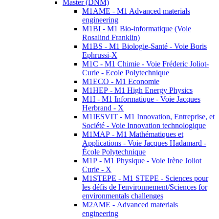
Master (DNM)
M1AME - M1 Advanced materials
engineering
M1BI - M1 Bio-informatique (Voie
Rosalind Franklin)
M1BS - M1 Biologie-Santé - Voie Boris
Ephrussi-X
M1C - M1 Chimie - Voie Fréderic Joliot-
Curie - Ecole Polytechnique
M1ECO - M1 Economie
M1HEP - M1 High Energy Physics
M1I - M1 Informatique - Voie Jacques
Herbrand - X
M1IESVIT - M1 Innovation, Entreprise, et
Société - Voie Innovation technologique
M1MAP - M1 Mathématiques et
Applications - Voie Jacques Hadamard -
École Polytechnique
M1P - M1 Physique - Voie Irène Joliot
Curie - X
M1STEPE - M1 STEPE - Sciences pour
les défis de l'environnement/Sciences for
environmentals challenges
M2AME - Advanced materials
engineering