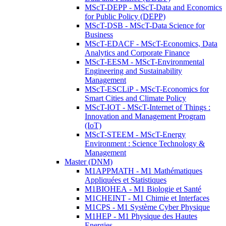
MScT-DEPP - MScT-Data and Economics
for Public Policy (DEPP)
MScT-DSB - MScT-Data Science for
Business
MScT-EDACF - MScT-Economics, Data
Analytics and Corporate Finance
MScT-EESM - MScT-Environmental
Engineering and Sustainability
Management
MScT-ESCLiP - MScT-Economics for
Smart Cities and Climate Policy
MScT-IOT - MScT-Internet of Things :
Innovation and Management Program
(IoT)
MScT-STEEM - MScT-Energy
Environment : Science Technology &
Management
Master (DNM)
M1APPMATH - M1 Mathématiques
Appliquées et Statistiques
M1BIOHEA - M1 Biologie et Santé
M1CHEINT - M1 Chimie et Interfaces
M1CPS - M1 Système Cyber Physique
M1HEP - M1 Physique des Hautes
Energies