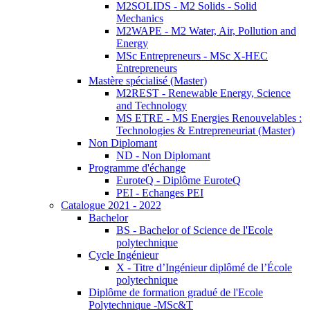
M2SOLIDS - M2 Solids - Solid
Mechanics
M2WAPE - M2 Water, Air, Pollution and
Energy
MSc Entrepreneurs - MSc X-HEC
Entrepreneurs
Mastère spécialisé (Master)
M2REST - Renewable Energy, Science
and Technology
MS ETRE - MS Energies Renouvelables :
Technologies & Entrepreneuriat (Master)
Non Diplomant
ND - Non Diplomant
Programme d'échange
EuroteQ - Diplôme EuroteQ
PEI - Echanges PEI
Catalogue 2021 - 2022
Bachelor
BS - Bachelor of Science de l'Ecole
polytechnique
Cycle Ingénieur
X - Titre d’Ingénieur diplômé de l’École
polytechnique
Diplôme de formation gradué de l'Ecole
Polytechnique -MSc&T