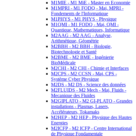
M1MIE - M1 MiE - Master en Economie
M1MPRI - M1 FODQ - Maj. MPRI -
Fondements de l'Informatique
M1PHYS - M1 PHYS - Physique
M1QMI - M1 FODQ - Maj. QMI -
Quantique, Mathematiques, Informatique
M2AAG - M2 AAG - Analyse,
Arithmétique, Géométrie
M2BBH - M2 BBH - Biologie,
Biotechnologie et Santé
M2BME - M2 BME - Ingénierie
BioMédicale
M2CHI - M2 CHI - Chimie et Interfaces
M2CPS - M2 CCSN - Maj. CPS -
Système Cyber Physique
M2DS - M2 DS - Science des données
M2FLUIDS - M2 Mech - Maj. Fluids -
Mecanique des Fluides
M2GIPLATO - M2 GI-PLATO - Grandes
installations - Plasmas, Lasers,
Accélérateurs, Tokamaks
M2HEP - M2 HEP - Physique des Hautes
Energies
M2ICFP - M2 ICFP - Centre International
de Physique Fondamentale