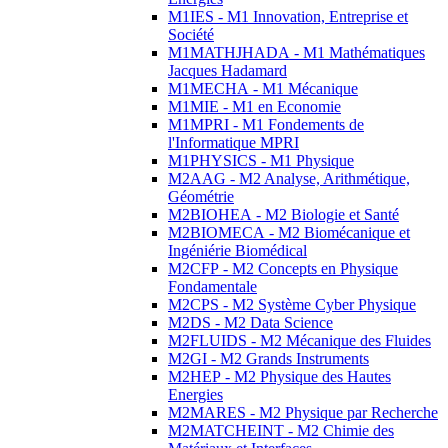
M1IES - M1 Innovation, Entreprise et
Société
M1MATHJHADA - M1 Mathématiques
Jacques Hadamard
M1MECHA - M1 Mécanique
M1MIE - M1 en Economie
M1MPRI - M1 Fondements de
l'Informatique MPRI
M1PHYSICS - M1 Physique
M2AAG - M2 Analyse, Arithmétique,
Géométrie
M2BIOHEA - M2 Biologie et Santé
M2BIOMECA - M2 Biomécanique et
Ingéniérie Biomédical
M2CFP - M2 Concepts en Physique
Fondamentale
M2CPS - M2 Système Cyber Physique
M2DS - M2 Data Science
M2FLUIDS - M2 Mécanique des Fluides
M2GI - M2 Grands Instruments
M2HEP - M2 Physique des Hautes
Energies
M2MARES - M2 Physique par Recherche
M2MATCHEINT - M2 Chimie des