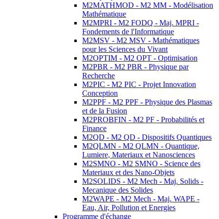
M2MATHMOD - M2 MM - Modélisation
Mathématique
M2MPRI - M2 FODQ - Maj. MPRI -
Fondements de l'Informatique
M2MSV - M2 MSV - Mathématiques
pour les Sciences du Vivant
M2OPTIM - M2 OPT - Optimisation
M2PBR - M2 PBR - Physique par
Recherche
M2PIC - M2 PIC - Projet Innovation
Conception
M2PPF - M2 PPF - Physique des Plasmas
et de la Fusion
M2PROBFIN - M2 PF - Probabilités et
Finance
M2QD - M2 QD - Dispositifs Quantiques
M2QLMN - M2 QLMN - Quantique,
Lumiere, Materiaux et Nanosciences
M2SMNO - M2 SMNO - Science des
Materiaux et des Nano-Objets
M2SOLIDS - M2 Mech - Maj. Solids -
Mecanique des Solides
M2WAPE - M2 Mech - Maj. WAPE -
Eau, Air, Pollution et Energies
Programme d'échange