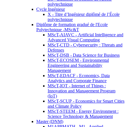
polytechnique
Cycle Ingénieur
X - Titre d’Ingénieur diplômé de l’École
polytechnique
Diplôme de formation gradué de l'Ecole
Polytechnique -MSc&T
MScT-AIAVC - Artificial Intelligence and
Advanced Visual Computing
MScT-CTD - Cybersecurity : Threats and
Defenses
MScT-DSB - Data Science for Business
MScT-ECOSEM - Environmental
Engineering and Sustainability
Management
MScT-EDACF - Economics, Data
Analytics and Corporate Finance
MScT-IOT - Internet of Things :
Innovation and Management Program
(IoT)
MScT-SCUP - Economics for Smart Cities
and Climate Policy
MScT-STEEM - Energy Environment :
Science Technology & Management
Master (DNM)
M1APPMATH - M1 - Applied