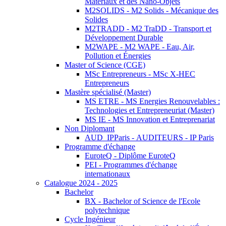
Matériaux et des Nano-Objets
M2SOLIDS - M2 Solids - Mécanique des
Solides
M2TRADD - M2 TraDD - Transport et
Développement Durable
M2WAPE - M2 WAPE - Eau, Air,
Pollution et Énergies
Master of Science (CGE)
MSc Entrepreneurs - MSc X-HEC
Entrepreneurs
Mastère spécialisé (Master)
MS ETRE - MS Energies Renouvelables :
Technologies et Entrepreneuriat (Master)
MS IE - MS Innovation et Entreprenariat
Non Diplomant
AUD_IPParis - AUDITEURS - IP Paris
Programme d'échange
EuroteQ - Diplôme EuroteQ
PEI - Programmes d'échange
internationaux
Catalogue 2024 - 2025
Bachelor
BX - Bachelor of Science de l'Ecole
polytechnique
Cycle Ingénieur