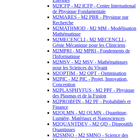
Energies
M2ICFP - M2 ICFP - Centre International
de Physique Fondamentale
M2MARES - M2 PBR - Physique par
Recherche
M2MATHMOD - M2 MM - Modélisation
Mathématique
M2MECENCLI - M2 MECENCLI -
Génie Mécanique pour les Cliniciens
M2MPRI - M2 MPRI - Fondements de
l'Informatique
M2MSV - M2 MSV - Mathématiques
pour les Sciences du Vivant
M2OPTIM - M2 OPT - Optimisation
M2PIC - M2 PIC - Projet, Innovation,
Conception
M2PLASPHYFUS - M2 PPF - Physique
des Plasmas et de la Fusion
M2PROBFIN - M2 PF - Probabilités et
Finance
M2QLMN - M2 QLMN - Quantique,
Lumière, Matériaux et Nanosciences
M2QUANTDEV - M2 QD - Dispositifs
Quantiques
M2SMNO - M2 SMNO - Science des