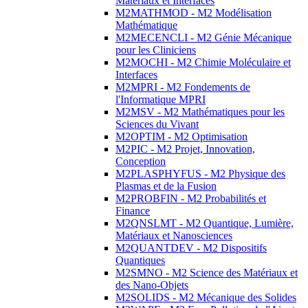
Matériaux et Interfaces
M2MATHMOD - M2 Modélisation
Mathématique
M2MECENCLI - M2 Génie Mécanique
pour les Cliniciens
M2MOCHI - M2 Chimie Moléculaire et
Interfaces
M2MPRI - M2 Fondements de
l'Informatique MPRI
M2MSV - M2 Mathématiques pour les
Sciences du Vivant
M2OPTIM - M2 Optimisation
M2PIC - M2 Projet, Innovation,
Conception
M2PLASPHYFUS - M2 Physique des
Plasmas et de la Fusion
M2PROBFIN - M2 Probabilités et
Finance
M2QNSLMT - M2 Quantique, Lumière,
Matériaux et Nanosciences
M2QUANTDEV - M2 Dispositifs
Quantiques
M2SMNO - M2 Science des Matériaux et
des Nano-Objets
M2SOLIDS - M2 Mécanique des Solides