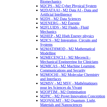
Biomechanics
M2CPS - M2 Cyber Physical System
M2DATAAI - M2 Data AI - Data and
Artificial Intelligence
M2DS - M2 Data Sciences
M2ENERG - M2 Énergie
M2FLUIDS - M2 Fluids - Fluid
Mechanics
M2HEP - M2 High Energy physics
M2ICS - M2 Integration, Circuits and
Systems
M2MATHMOD - M2 Mathematical
Modelling
M2MECENCLI - M2 Mecencli -
Mechanical Engineering for Clinicians
M2MICAS - M2 Machine Learning,
Communications and Security
M2MOCHI - M2 Molecular Chemistry
and Interfaces
M2MSV - M2 MSV - Mathématiques
pour les Sciences du Vivant
M2OPTIM - M2 Optimisation
M2PIC - M2 Projet Innovation Conception
M2QNSLMT - M2 Quantum, Light,
Materials and Nanosciences