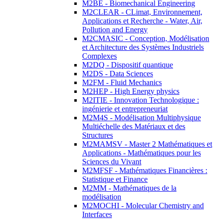
M2BE - Biomechanical Engineering
M2CLEAR - CLimat, Environnement,
Applications et Recherche - Water, Air,
Pollution and Energy
M2CMASIC - Conception, Modélisation
et Architecture des Systèmes Industriels
Complexes
M2DQ - Dispositif quantique
M2DS - Data Sciences
M2FM - Fluid Mechanics
M2HEP - High Energy physics
M2ITIE - Innovation Technologique :
ingénierie et entrepreneuriat
M2M4S - Modélisation Multiphysique
Multiéchelle des Matériaux et des
Structures
M2MAMSV - Master 2 Mathématiques et
Applications - Mathématiques pour les
Sciences du Vivant
M2MFSF - Mathématiques Financières :
Statistique et Finance
M2MM - Mathématiques de la
modélisation
M2MOCHI - Molecular Chemistry and
Interfaces