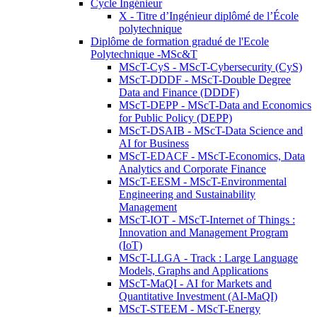
Cycle Ingénieur
X - Titre d’Ingénieur diplômé de l’École
polytechnique
Diplôme de formation gradué de l'Ecole
Polytechnique -MSc&T
MScT-CyS - MScT-Cybersecurity (CyS)
MScT-DDDF - MScT-Double Degree
Data and Finance (DDDF)
MScT-DEPP - MScT-Data and Economics
for Public Policy (DEPP)
MScT-DSAIB - MScT-Data Science and
AI for Business
MScT-EDACF - MScT-Economics, Data
Analytics and Corporate Finance
MScT-EESM - MScT-Environmental
Engineering and Sustainability
Management
MScT-IOT - MScT-Internet of Things :
Innovation and Management Program
(IoT)
MScT-LLGA - Track : Large Language
Models, Graphs and Applications
MScT-MaQI - AI for Markets and
Quantitative Investment (AI-MaQI)
MScT-STEEM - MScT-Energy