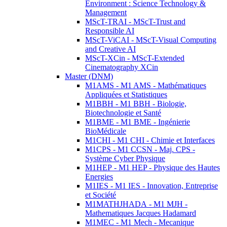
Environment : Science Technology &
Management
MScT-TRAI - MScT-Trust and
Responsible AI
MScT-ViCAI - MScT-Visual Computing
and Creative AI
MScT-XCin - MScT-Extended
Cinematography XCin
Master (DNM)
M1AMS - M1 AMS - Mathématiques
Appliquées et Statistiques
M1BBH - M1 BBH - Biologie,
Biotechnologie et Santé
M1BME - M1 BME - Ingénierie
BioMédicale
M1CHI - M1 CHI - Chimie et Interfaces
M1CPS - M1 CCSN - Maj. CPS -
Système Cyber Physique
M1HEP - M1 HEP - Physique des Hautes
Energies
M1IES - M1 IES - Innovation, Entreprise
et Société
M1MATHJHADA - M1 MJH -
Mathematiques Jacques Hadamard
M1MEC - M1 Mech - Mecanique