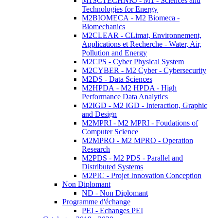
M1SCTECHNRJ - M1 - Sciences and
Technologies for Energy
M2BIOMECA - M2 Biomeca -
Biomechanics
M2CLEAR - CLimat, Environnement,
Applications et Recherche - Water, Air,
Pollution and Energy
M2CPS - Cyber Physical System
M2CYBER - M2 Cyber - Cybersecurity
M2DS - Data Sciences
M2HPDA - M2 HPDA - High
Performance Data Analytics
M2IGD - M2 IGD - Interaction, Graphic
and Design
M2MPRI - M2 MPRI - Foudations of
Computer Science
M2MPRO - M2 MPRO - Operation
Research
M2PDS - M2 PDS - Parallel and
Distributed Systems
M2PIC - Projet Innovation Conception
Non Diplomant
ND - Non Diplomant
Programme d'échange
PEI - Echanges PEI