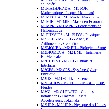
et Société
M1MATHJHADA - M1 MJH -
Mathématiques Jacques Hadamard
M1MECHA - M1 Mech - Mécanique
M1MIE - M1 MiE - Master en Economie
M1MPRI - M1 MPRI - Fondements de
l'Informatique
M1PHYSICS - M1 PHYS - Physique
M2AAG - M2 AAG - Analyse,
Arithmétique, Géométrie
M2BIOHEA - M2 BH - Biologie et Santé
M2BIOMECA - M2 BME - Ingénierie
BioMédicale
M2CHEINT - M2 CI - Chimie et
Interfaces
M2CPS - M2 CPS - Système Cyber
Physique
M2DS - M2 DS - Data Science
M2FLUIDS - M2 Fluids - Mécanique des
Fluides
M2GI - M2 GI-PLATO - Grandes
installations - Plasmas, Lasers,
Accélérateurs, Tokamaks
M2HEP - M2 HEP - Physique des Hautes