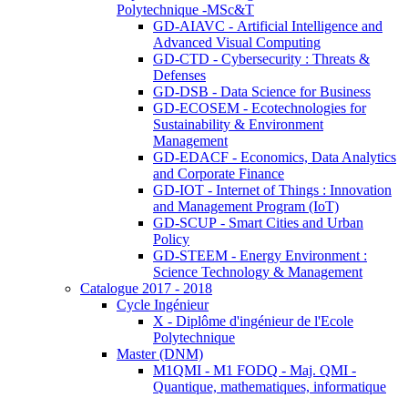
Polytechnique -MSc&T
GD-AIAVC - Artificial Intelligence and
Advanced Visual Computing
GD-CTD - Cybersecurity : Threats &
Defenses
GD-DSB - Data Science for Business
GD-ECOSEM - Ecotechnologies for
Sustainability & Environment
Management
GD-EDACF - Economics, Data Analytics
and Corporate Finance
GD-IOT - Internet of Things : Innovation
and Management Program (IoT)
GD-SCUP - Smart Cities and Urban
Policy
GD-STEEM - Energy Environment :
Science Technology & Management
Catalogue 2017 - 2018
Cycle Ingénieur
X - Diplôme d'ingénieur de l'Ecole
Polytechnique
Master (DNM)
M1QMI - M1 FODQ - Maj. QMI -
Quantique, mathematiques, informatique