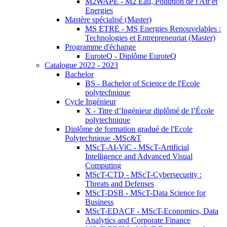
M2WAPE - M2 Eau, Pollution de l'Air et
Energies
Mastère spécialisé (Master)
MS ETRE - MS Energies Renouvelables :
Technologies et Entrepreneuriat (Master)
Programme d'échange
EuroteQ - Diplôme EuroteQ
Catalogue 2022 - 2023
Bachelor
BS - Bachelor of Science de l'Ecole
polytechnique
Cycle Ingénieur
X - Titre d’Ingénieur diplômé de l’École
polytechnique
Diplôme de formation gradué de l'Ecole
Polytechnique -MSc&T
MScT-AI-ViC - MScT-Artificial
Intelligence and Advanced Visual
Computing
MScT-CTD - MScT-Cybersecurity :
Threats and Defenses
MScT-DSB - MScT-Data Science for
Business
MScT-EDACF - MScT-Economics, Data
Analytics and Corporate Finance