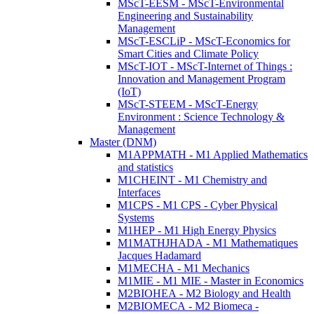
MScT-EESM - MScT-Environmental
Engineering and Sustainability
Management
MScT-ESCLiP - MScT-Economics for
Smart Cities and Climate Policy
MScT-IOT - MScT-Internet of Things :
Innovation and Management Program
(IoT)
MScT-STEEM - MScT-Energy
Environment : Science Technology &
Management
Master (DNM)
M1APPMATH - M1 Applied Mathematics
and statistics
M1CHEINT - M1 Chemistry and
Interfaces
M1CPS - M1 CPS - Cyber Physical
Systems
M1HEP - M1 High Energy Physics
M1MATHJHADA - M1 Mathematiques
Jacques Hadamard
M1MECHA - M1 Mechanics
M1MIE - M1 MIE - Master in Economics
M2BIOHEA - M2 Biology and Health
M2BIOMECA - M2 Biomeca -