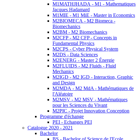
M1MATHJHADA - M1 - Mathematiques
Jacques Hadamard
M1MIE - M1 MiE - Master in Economics
M2BIOMECA - M2 Biomeca -
Biomechanics
M2BM - M2 Biomechanics
M2CFP - M2 CFP - Concepts in
Fundamental Physics
M2CPS - Cyber Physical System
M2DS - Data Sciences
M2ENERG - Master 2 Énergie
M2FLUIDS - M2 Fluids - Fluid
Mechanics
M2IGD - M2 IGD - Interaction, Graphic
and Design
M2MDA - M2 MdA - Mathématiques de
l'Aléatoire
M2MSV - M2 MSV - Mathématiques
pour les Sciences du Vivant
M2PIC - Projet Innovation Conception
Programme d'échange
PEI - Echanges PEI
Catalogue 2020 - 2021
Bachelor
BS - Bachelor of Science de l'Ecole