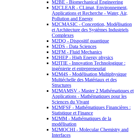
M2BE - Biomechanical Engineering
M2CLEAR - CLimat, Environnement,
Applications et Recherche - Water, Air,
Pollution and Energy
M2CMASIC - Conception, Modélisation
et Architecture des Systèmes Industriels
Complexes
M2DQ - Dispositif quantique
M2DS - Data Sciences
M2FM - Fluid Mechanics
M2HEP - High Energy physics
M2ITIE - Innovation Technologique :
ingénierie et entrepreneuriat
M2M4S - Modélisation Multiphysique
Multiéchelle des Matériaux et des
Structures
M2MAMSV - Master 2 Mathématiques et
Applications - Mathématiques pour les
Sciences du Vivant
M2MFSF - Mathématiques Financières :
Statistique et Finance
M2MM - Mathématiques de la
modélisation
M2MOCHI - Molecular Chemistry and
Interfaces