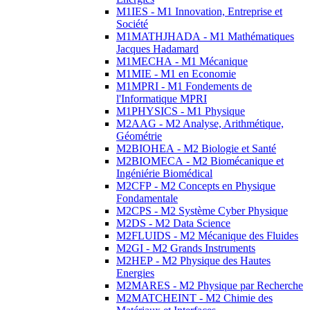
M1IES - M1 Innovation, Entreprise et
Société
M1MATHJHADA - M1 Mathématiques
Jacques Hadamard
M1MECHA - M1 Mécanique
M1MIE - M1 en Economie
M1MPRI - M1 Fondements de
l'Informatique MPRI
M1PHYSICS - M1 Physique
M2AAG - M2 Analyse, Arithmétique,
Géométrie
M2BIOHEA - M2 Biologie et Santé
M2BIOMECA - M2 Biomécanique et
Ingéniérie Biomédical
M2CFP - M2 Concepts en Physique
Fondamentale
M2CPS - M2 Système Cyber Physique
M2DS - M2 Data Science
M2FLUIDS - M2 Mécanique des Fluides
M2GI - M2 Grands Instruments
M2HEP - M2 Physique des Hautes
Energies
M2MARES - M2 Physique par Recherche
M2MATCHEINT - M2 Chimie des