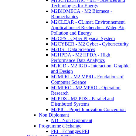
M1SCTECHNRJ - M1 - Sciences and
Technologies for Energy
M2BIOMECA - M2 Biomeca -
Biomechanics
M2CLEAR - CLimat, Environnement,
Applications et Recherche - Water, Air,
Pollution and Energy
M2CPS - Cyber Physical System
M2CYBER - M2 Cyber - Cybersecurity
M2DS - Data Sciences
M2HPDA - M2 HPDA - High
Performance Data Analytics
M2IGD - M2 IGD - Interaction, Graphic
and Design
M2MPRI - M2 MPRI - Foudations of
Computer Science
M2MPRO - M2 MPRO - Operation
Research
M2PDS - M2 PDS - Parallel and
Distributed Systems
M2PIC - Projet Innovation Conception
Non Diplomant
ND - Non Diplomant
Programme d'échange
PEI - Echanges PEI