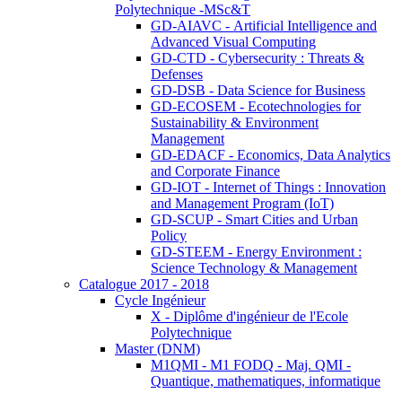
Polytechnique -MSc&T
GD-AIAVC - Artificial Intelligence and
Advanced Visual Computing
GD-CTD - Cybersecurity : Threats &
Defenses
GD-DSB - Data Science for Business
GD-ECOSEM - Ecotechnologies for
Sustainability & Environment
Management
GD-EDACF - Economics, Data Analytics
and Corporate Finance
GD-IOT - Internet of Things : Innovation
and Management Program (IoT)
GD-SCUP - Smart Cities and Urban
Policy
GD-STEEM - Energy Environment :
Science Technology & Management
Catalogue 2017 - 2018
Cycle Ingénieur
X - Diplôme d'ingénieur de l'Ecole
Polytechnique
Master (DNM)
M1QMI - M1 FODQ - Maj. QMI -
Quantique, mathematiques, informatique