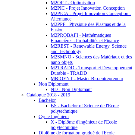
M2OPT - Optimisation
M2PIC - Projet Innovation Conception
M2PICA - Projet Innovation Conception -
Alternance
M2PPF - Physique des Plasmas et de la
Fusion
M2PROBAFI - Mathématiques
Financières : Probabilités et Finance
M2REST - Renewable Energy, Science
and Technology
M2SMNO - Sciences des Matériaux et des
nano-objets
M2TRADD - Transport et Développement
Durable - TRADD
MBIOENT - Master Bio-entrepreneur
Non Diplomant
ND - Non Diplomant
Catalogue 2018 - 2019
Bachelor
BS - Bachelor of Science de l'Ecole
polytechnique
Cycle Ingénieur
X - Diplôme d'ingénieur de l'Ecole
polytechnique
Diplôme de formation gradué de l'Ecole