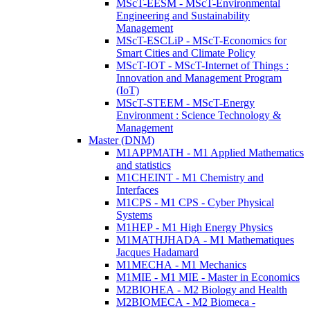
MScT-EESM - MScT-Environmental
Engineering and Sustainability
Management
MScT-ESCLiP - MScT-Economics for
Smart Cities and Climate Policy
MScT-IOT - MScT-Internet of Things :
Innovation and Management Program
(IoT)
MScT-STEEM - MScT-Energy
Environment : Science Technology &
Management
Master (DNM)
M1APPMATH - M1 Applied Mathematics
and statistics
M1CHEINT - M1 Chemistry and
Interfaces
M1CPS - M1 CPS - Cyber Physical
Systems
M1HEP - M1 High Energy Physics
M1MATHJHADA - M1 Mathematiques
Jacques Hadamard
M1MECHA - M1 Mechanics
M1MIE - M1 MIE - Master in Economics
M2BIOHEA - M2 Biology and Health
M2BIOMECA - M2 Biomeca -