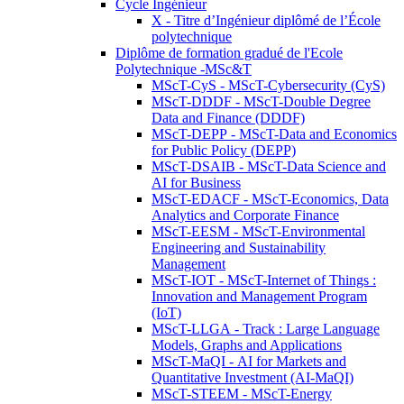
Cycle Ingénieur
X - Titre d’Ingénieur diplômé de l’École
polytechnique
Diplôme de formation gradué de l'Ecole
Polytechnique -MSc&T
MScT-CyS - MScT-Cybersecurity (CyS)
MScT-DDDF - MScT-Double Degree
Data and Finance (DDDF)
MScT-DEPP - MScT-Data and Economics
for Public Policy (DEPP)
MScT-DSAIB - MScT-Data Science and
AI for Business
MScT-EDACF - MScT-Economics, Data
Analytics and Corporate Finance
MScT-EESM - MScT-Environmental
Engineering and Sustainability
Management
MScT-IOT - MScT-Internet of Things :
Innovation and Management Program
(IoT)
MScT-LLGA - Track : Large Language
Models, Graphs and Applications
MScT-MaQI - AI for Markets and
Quantitative Investment (AI-MaQI)
MScT-STEEM - MScT-Energy