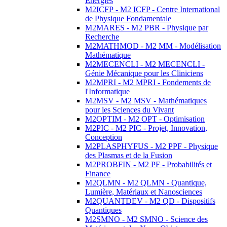
Energies
M2ICFP - M2 ICFP - Centre International
de Physique Fondamentale
M2MARES - M2 PBR - Physique par
Recherche
M2MATHMOD - M2 MM - Modélisation
Mathématique
M2MECENCLI - M2 MECENCLI -
Génie Mécanique pour les Cliniciens
M2MPRI - M2 MPRI - Fondements de
l'Informatique
M2MSV - M2 MSV - Mathématiques
pour les Sciences du Vivant
M2OPTIM - M2 OPT - Optimisation
M2PIC - M2 PIC - Projet, Innovation,
Conception
M2PLASPHYFUS - M2 PPF - Physique
des Plasmas et de la Fusion
M2PROBFIN - M2 PF - Probabilités et
Finance
M2QLMN - M2 QLMN - Quantique,
Lumière, Matériaux et Nanosciences
M2QUANTDEV - M2 QD - Dispositifs
Quantiques
M2SMNO - M2 SMNO - Science des