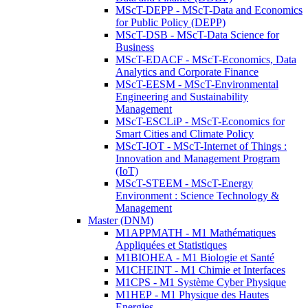
MScT-DEPP - MScT-Data and Economics
for Public Policy (DEPP)
MScT-DSB - MScT-Data Science for
Business
MScT-EDACF - MScT-Economics, Data
Analytics and Corporate Finance
MScT-EESM - MScT-Environmental
Engineering and Sustainability
Management
MScT-ESCLiP - MScT-Economics for
Smart Cities and Climate Policy
MScT-IOT - MScT-Internet of Things :
Innovation and Management Program
(IoT)
MScT-STEEM - MScT-Energy
Environment : Science Technology &
Management
Master (DNM)
M1APPMATH - M1 Mathématiques
Appliquées et Statistiques
M1BIOHEA - M1 Biologie et Santé
M1CHEINT - M1 Chimie et Interfaces
M1CPS - M1 Système Cyber Physique
M1HEP - M1 Physique des Hautes
Energies