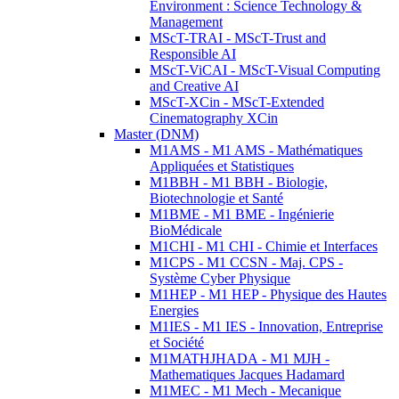
Environment : Science Technology &
Management
MScT-TRAI - MScT-Trust and
Responsible AI
MScT-ViCAI - MScT-Visual Computing
and Creative AI
MScT-XCin - MScT-Extended
Cinematography XCin
Master (DNM)
M1AMS - M1 AMS - Mathématiques
Appliquées et Statistiques
M1BBH - M1 BBH - Biologie,
Biotechnologie et Santé
M1BME - M1 BME - Ingénierie
BioMédicale
M1CHI - M1 CHI - Chimie et Interfaces
M1CPS - M1 CCSN - Maj. CPS -
Système Cyber Physique
M1HEP - M1 HEP - Physique des Hautes
Energies
M1IES - M1 IES - Innovation, Entreprise
et Société
M1MATHJHADA - M1 MJH -
Mathematiques Jacques Hadamard
M1MEC - M1 Mech - Mecanique