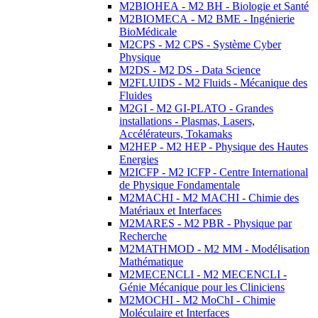
M2BIOHEA - M2 BH - Biologie et Santé
M2BIOMECA - M2 BME - Ingénierie
BioMédicale
M2CPS - M2 CPS - Système Cyber
Physique
M2DS - M2 DS - Data Science
M2FLUIDS - M2 Fluids - Mécanique des
Fluides
M2GI - M2 GI-PLATO - Grandes
installations - Plasmas, Lasers,
Accélérateurs, Tokamaks
M2HEP - M2 HEP - Physique des Hautes
Energies
M2ICFP - M2 ICFP - Centre International
de Physique Fondamentale
M2MACHI - M2 MACHI - Chimie des
Matériaux et Interfaces
M2MARES - M2 PBR - Physique par
Recherche
M2MATHMOD - M2 MM - Modélisation
Mathématique
M2MECENCLI - M2 MECENCLI -
Génie Mécanique pour les Cliniciens
M2MOCHI - M2 MoChI - Chimie
Moléculaire et Interfaces