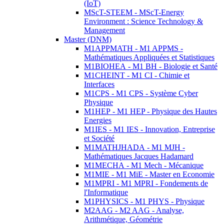
(IoT)
MScT-STEEM - MScT-Energy
Environment : Science Technology &
Management
Master (DNM)
M1APPMATH - M1 APPMS -
Mathématiques Appliquées et Statistiques
M1BIOHEA - M1 BH - Biologie et Santé
M1CHEINT - M1 CI - Chimie et
Interfaces
M1CPS - M1 CPS - Système Cyber
Physique
M1HEP - M1 HEP - Physique des Hautes
Energies
M1IES - M1 IES - Innovation, Entreprise
et Société
M1MATHJHADA - M1 MJH -
Mathématiques Jacques Hadamard
M1MECHA - M1 Mech - Mécanique
M1MIE - M1 MiE - Master en Economie
M1MPRI - M1 MPRI - Fondements de
l'Informatique
M1PHYSICS - M1 PHYS - Physique
M2AAG - M2 AAG - Analyse,
Arithmétique, Géométrie