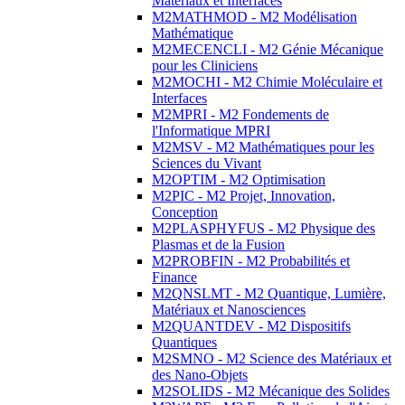
Matériaux et Interfaces
M2MATHMOD - M2 Modélisation
Mathématique
M2MECENCLI - M2 Génie Mécanique
pour les Cliniciens
M2MOCHI - M2 Chimie Moléculaire et
Interfaces
M2MPRI - M2 Fondements de
l'Informatique MPRI
M2MSV - M2 Mathématiques pour les
Sciences du Vivant
M2OPTIM - M2 Optimisation
M2PIC - M2 Projet, Innovation,
Conception
M2PLASPHYFUS - M2 Physique des
Plasmas et de la Fusion
M2PROBFIN - M2 Probabilités et
Finance
M2QNSLMT - M2 Quantique, Lumière,
Matériaux et Nanosciences
M2QUANTDEV - M2 Dispositifs
Quantiques
M2SMNO - M2 Science des Matériaux et
des Nano-Objets
M2SOLIDS - M2 Mécanique des Solides