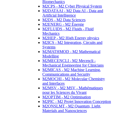
Biomechanics
M2CPS - M2 Cyber Physical System
M2DATAAI - M2 Data AI - Data and
Artificial Intelligence
M2DS - M2 Data Sciences
M2ENERG - M2 Énergie
M2FLUIDS - M2 Fluids - Fluid
Mechanics
M2HEP - M2 High Energy physics
M2ICS - M2 Integration, Circuits and
Systems
M2MATHMOD - M2 Mathematical
Modelling
M2MECENCLI - M2 Mecencli -
Mechanical Engineering for Clinicians
M2MICAS - M2 Machine Learning,
Communications and Security
M2MOCHI - M2 Molecular Chemistry
and Interfaces
M2MSV - M2 MSV - Mathématiques
pour les Sciences du Vivant
M2OPTIM - M2 Optimisation
M2PIC - M2 Projet Innovation Conception
M2QNSLMT - M2 Quantum, Light,
Materials and Nanosciences