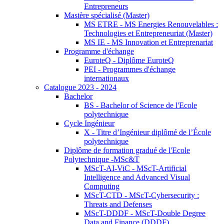
Entrepreneurs
Mastère spécialisé (Master)
MS ETRE - MS Energies Renouvelables :
Technologies et Entrepreneuriat (Master)
MS IE - MS Innovation et Entreprenariat
Programme d'échange
EuroteQ - Diplôme EuroteQ
PEI - Programmes d'échange
internationaux
Catalogue 2023 - 2024
Bachelor
BS - Bachelor of Science de l'Ecole
polytechnique
Cycle Ingénieur
X - Titre d’Ingénieur diplômé de l’École
polytechnique
Diplôme de formation gradué de l'Ecole
Polytechnique -MSc&T
MScT-AI-ViC - MScT-Artificial
Intelligence and Advanced Visual
Computing
MScT-CTD - MScT-Cybersecurity :
Threats and Defenses
MScT-DDDF - MScT-Double Degree
Data and Finance (DDDF)