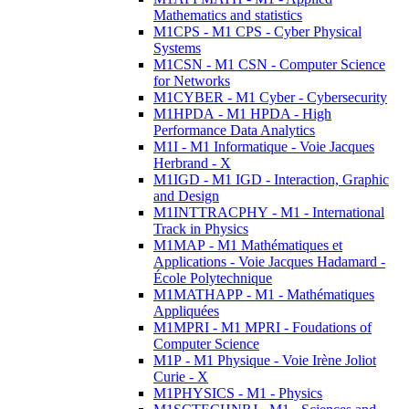
Mathematics and statistics
M1CPS - M1 CPS - Cyber Physical
Systems
M1CSN - M1 CSN - Computer Science
for Networks
M1CYBER - M1 Cyber - Cybersecurity
M1HPDA - M1 HPDA - High
Performance Data Analytics
M1I - M1 Informatique - Voie Jacques
Herbrand - X
M1IGD - M1 IGD - Interaction, Graphic
and Design
M1INTTRACPHY - M1 - International
Track in Physics
M1MAP - M1 Mathématiques et
Applications - Voie Jacques Hadamard -
École Polytechnique
M1MATHAPP - M1 - Mathématiques
Appliquées
M1MPRI - M1 MPRI - Foudations of
Computer Science
M1P - M1 Physique - Voie Irène Joliot
Curie - X
M1PHYSICS - M1 - Physics