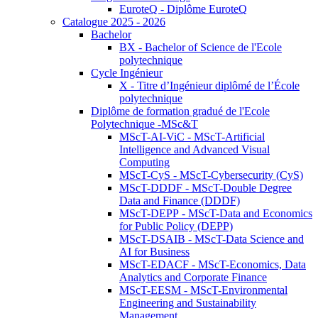
EuroteQ - Diplôme EuroteQ
Catalogue 2025 - 2026
Bachelor
BX - Bachelor of Science de l'Ecole
polytechnique
Cycle Ingénieur
X - Titre d’Ingénieur diplômé de l’École
polytechnique
Diplôme de formation gradué de l'Ecole
Polytechnique -MSc&T
MScT-AI-ViC - MScT-Artificial
Intelligence and Advanced Visual
Computing
MScT-CyS - MScT-Cybersecurity (CyS)
MScT-DDDF - MScT-Double Degree
Data and Finance (DDDF)
MScT-DEPP - MScT-Data and Economics
for Public Policy (DEPP)
MScT-DSAIB - MScT-Data Science and
AI for Business
MScT-EDACF - MScT-Economics, Data
Analytics and Corporate Finance
MScT-EESM - MScT-Environmental
Engineering and Sustainability
Management