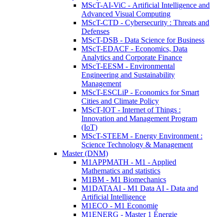
MScT-AI-ViC - Artificial Intelligence and
Advanced Visual Computing
MScT-CTD - Cybersecurity : Threats and
Defenses
MScT-DSB - Data Science for Business
MScT-EDACF - Economics, Data
Analytics and Corporate Finance
MScT-EESM - Environmental
Engineering and Sustainability
Management
MScT-ESCLiP - Economics for Smart
Cities and Climate Policy
MScT-IOT - Internet of Things :
Innovation and Management Program
(IoT)
MScT-STEEM - Energy Environment :
Science Technology & Management
Master (DNM)
M1APPMATH - M1 - Applied
Mathematics and statistics
M1BM - M1 Biomechanics
M1DATAAI - M1 Data AI - Data and
Artificial Intelligence
M1ECO - M1 Economie
M1ENERG - Master 1 Énergie