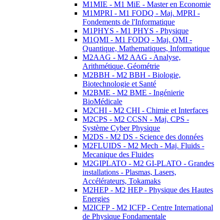
M1MIE - M1 MiE - Master en Economie
M1MPRI - M1 FODQ - Maj. MPRI -
Fondements de l'Informatique
M1PHYS - M1 PHYS - Physique
M1QMI - M1 FODQ - Maj. QMI -
Quantique, Mathematiques, Informatique
M2AAG - M2 AAG - Analyse,
Arithmétique, Géométrie
M2BBH - M2 BBH - Biologie,
Biotechnologie et Santé
M2BME - M2 BME - Ingénierie
BioMédicale
M2CHI - M2 CHI - Chimie et Interfaces
M2CPS - M2 CCSN - Maj. CPS -
Système Cyber Physique
M2DS - M2 DS - Science des données
M2FLUIDS - M2 Mech - Maj. Fluids -
Mecanique des Fluides
M2GIPLATO - M2 GI-PLATO - Grandes
installations - Plasmas, Lasers,
Accélérateurs, Tokamaks
M2HEP - M2 HEP - Physique des Hautes
Energies
M2ICFP - M2 ICFP - Centre International
de Physique Fondamentale