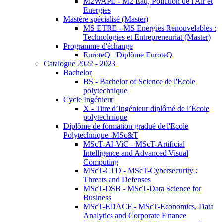
M2WAPE - M2 Eau, Pollution de l'Air et
Energies
Mastère spécialisé (Master)
MS ETRE - MS Energies Renouvelables :
Technologies et Entrepreneuriat (Master)
Programme d'échange
EuroteQ - Diplôme EuroteQ
Catalogue 2022 - 2023
Bachelor
BS - Bachelor of Science de l'Ecole
polytechnique
Cycle Ingénieur
X - Titre d’Ingénieur diplômé de l’École
polytechnique
Diplôme de formation gradué de l'Ecole
Polytechnique -MSc&T
MScT-AI-ViC - MScT-Artificial
Intelligence and Advanced Visual
Computing
MScT-CTD - MScT-Cybersecurity :
Threats and Defenses
MScT-DSB - MScT-Data Science for
Business
MScT-EDACF - MScT-Economics, Data
Analytics and Corporate Finance