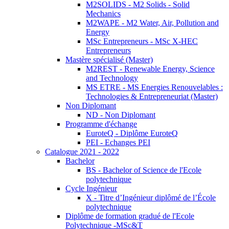
M2SOLIDS - M2 Solids - Solid
Mechanics
M2WAPE - M2 Water, Air, Pollution and
Energy
MSc Entrepreneurs - MSc X-HEC
Entrepreneurs
Mastère spécialisé (Master)
M2REST - Renewable Energy, Science
and Technology
MS ETRE - MS Energies Renouvelables :
Technologies & Entrepreneuriat (Master)
Non Diplomant
ND - Non Diplomant
Programme d'échange
EuroteQ - Diplôme EuroteQ
PEI - Echanges PEI
Catalogue 2021 - 2022
Bachelor
BS - Bachelor of Science de l'Ecole
polytechnique
Cycle Ingénieur
X - Titre d’Ingénieur diplômé de l’École
polytechnique
Diplôme de formation gradué de l'Ecole
Polytechnique -MSc&T