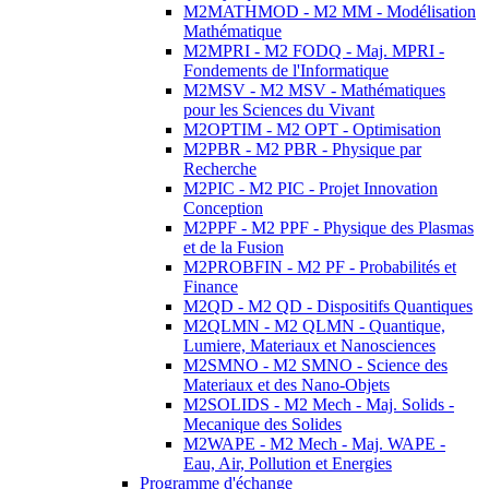
M2MATHMOD - M2 MM - Modélisation
Mathématique
M2MPRI - M2 FODQ - Maj. MPRI -
Fondements de l'Informatique
M2MSV - M2 MSV - Mathématiques
pour les Sciences du Vivant
M2OPTIM - M2 OPT - Optimisation
M2PBR - M2 PBR - Physique par
Recherche
M2PIC - M2 PIC - Projet Innovation
Conception
M2PPF - M2 PPF - Physique des Plasmas
et de la Fusion
M2PROBFIN - M2 PF - Probabilités et
Finance
M2QD - M2 QD - Dispositifs Quantiques
M2QLMN - M2 QLMN - Quantique,
Lumiere, Materiaux et Nanosciences
M2SMNO - M2 SMNO - Science des
Materiaux et des Nano-Objets
M2SOLIDS - M2 Mech - Maj. Solids -
Mecanique des Solides
M2WAPE - M2 Mech - Maj. WAPE -
Eau, Air, Pollution et Energies
Programme d'échange