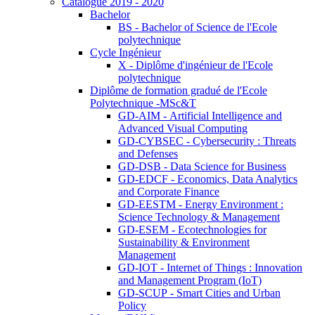
Catalogue 2019 - 2020
Bachelor
BS - Bachelor of Science de l'Ecole
polytechnique
Cycle Ingénieur
X - Diplôme d'ingénieur de l'Ecole
polytechnique
Diplôme de formation gradué de l'Ecole
Polytechnique -MSc&T
GD-AIM - Artificial Intelligence and
Advanced Visual Computing
GD-CYBSEC - Cybersecurity : Threats
and Defenses
GD-DSB - Data Science for Business
GD-EDCF - Economics, Data Analytics
and Corporate Finance
GD-EESTM - Energy Environment :
Science Technology & Management
GD-ESEM - Ecotechnologies for
Sustainability & Environment
Management
GD-IOT - Internet of Things : Innovation
and Management Program (IoT)
GD-SCUP - Smart Cities and Urban
Policy