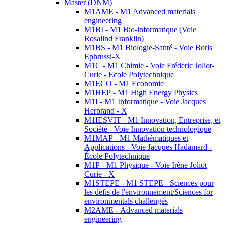
Master (DNM)
M1AME - M1 Advanced materials
engineering
M1BI - M1 Bio-informatique (Voie
Rosalind Franklin)
M1BS - M1 Biologie-Santé - Voie Boris
Ephrussi-X
M1C - M1 Chimie - Voie Fréderic Joliot-
Curie - Ecole Polytechnique
M1ECO - M1 Economie
M1HEP - M1 High Energy Physics
M1I - M1 Informatique - Voie Jacques
Herbrand - X
M1IESVIT - M1 Innovation, Entreprise, et
Société - Voie Innovation technologique
M1MAP - M1 Mathématiques et
Applications - Voie Jacques Hadamard -
École Polytechnique
M1P - M1 Physique - Voie Irène Joliot
Curie - X
M1STEPE - M1 STEPE - Sciences pour
les défis de l'environnement/Sciences for
environmentals challenges
M2AME - Advanced materials
engineering