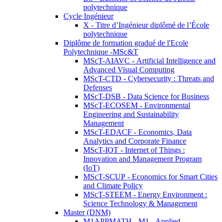
polytechnique
Cycle Ingénieur
X - Titre d’Ingénieur diplômé de l’École
polytechnique
Diplôme de formation gradué de l'Ecole
Polytechnique -MSc&T
MScT-AIAVC - Artificial Intelligence and
Advanced Visual Computing
MScT-CTD - Cybersecurity : Threats and
Defenses
MScT-DSB - Data Science for Business
MScT-ECOSEM - Environmental
Engineering and Sustainability
Management
MScT-EDACF - Economics, Data
Analytics and Corporate Finance
MScT-IOT - Internet of Things :
Innovation and Management Program
(IoT)
MScT-SCUP - Economics for Smart Cities
and Climate Policy
MScT-STEEM - Energy Environment :
Science Technology & Management
Master (DNM)
M1APPMATH - M1 - Applied