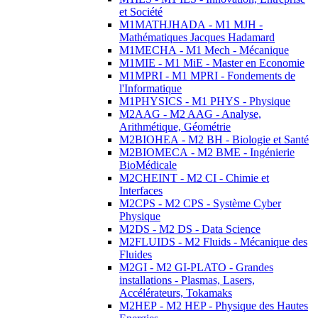
et Société
M1MATHJHADA - M1 MJH -
Mathématiques Jacques Hadamard
M1MECHA - M1 Mech - Mécanique
M1MIE - M1 MiE - Master en Economie
M1MPRI - M1 MPRI - Fondements de
l'Informatique
M1PHYSICS - M1 PHYS - Physique
M2AAG - M2 AAG - Analyse,
Arithmétique, Géométrie
M2BIOHEA - M2 BH - Biologie et Santé
M2BIOMECA - M2 BME - Ingénierie
BioMédicale
M2CHEINT - M2 CI - Chimie et
Interfaces
M2CPS - M2 CPS - Système Cyber
Physique
M2DS - M2 DS - Data Science
M2FLUIDS - M2 Fluids - Mécanique des
Fluides
M2GI - M2 GI-PLATO - Grandes
installations - Plasmas, Lasers,
Accélérateurs, Tokamaks
M2HEP - M2 HEP - Physique des Hautes