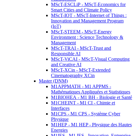
MScT-ESCLiP - MScT-Economics for
Smart Cities and Climate Policy
MScT-IOT - MScT-Internet of Things :
Innovation and Management Program
(IoT)
MScT-STEEM - MScT-Energy
Environment : Science Technology &
Management
MScT-TRAI - MScT-Trust and
Responsible AI
MScT-ViCAI - MScT-Visual Computing
and Creative AI
MScT-XCin - MScT-Extended
Cinematography XCin
Master (DNM)
M1APPMATH - M1 APPMS -
Mathématiques Appliquées et Statistiques
M1BIOHEA - M1 BH - Biologie et Santé
M1CHEINT - M1 CI - Chimie et
Interfaces
M1CPS - M1 CPS - Système Cyber
Physique
M1HEP - M1 HEP - Physique des Hautes
Energies
M1IES - M1 IES - Innovation, Entreprise