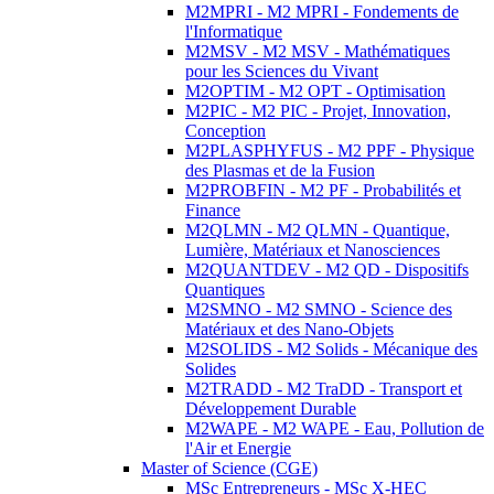
M2MPRI - M2 MPRI - Fondements de
l'Informatique
M2MSV - M2 MSV - Mathématiques
pour les Sciences du Vivant
M2OPTIM - M2 OPT - Optimisation
M2PIC - M2 PIC - Projet, Innovation,
Conception
M2PLASPHYFUS - M2 PPF - Physique
des Plasmas et de la Fusion
M2PROBFIN - M2 PF - Probabilités et
Finance
M2QLMN - M2 QLMN - Quantique,
Lumière, Matériaux et Nanosciences
M2QUANTDEV - M2 QD - Dispositifs
Quantiques
M2SMNO - M2 SMNO - Science des
Matériaux et des Nano-Objets
M2SOLIDS - M2 Solids - Mécanique des
Solides
M2TRADD - M2 TraDD - Transport et
Développement Durable
M2WAPE - M2 WAPE - Eau, Pollution de
l'Air et Energie
Master of Science (CGE)
MSc Entrepreneurs - MSc X-HEC