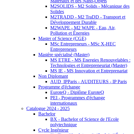
Matériaux et des Nano-Objets
M2SOLIDS - M2 Solids - Mécanique des
Solides
M2TRADD - M2 TraDD - Transport et
Développement Durable
M2WAPE - M2 WAPE - Eau, Air,
Pollution et Énergies
Master of Science (CGE)
MSc Entrepreneurs - MSc X-HEC
Entrepreneurs
Mastère spécialisé (Master)
MS ETRE - MS Energies Renouvelables :
Technologies et Entrepreneuriat (Master)
MS IE - MS Innovation et Entreprenariat
Non Diplomant
AUD_IPParis - AUDITEURS - IP Paris
Programme d'échange
EuroteQ - Diplôme EuroteQ
PEI - Programmes d'échange
internationaux
Catalogue 2024 - 2025
Bachelor
BX - Bachelor of Science de l'Ecole
polytechnique
Cycle Ingénieur