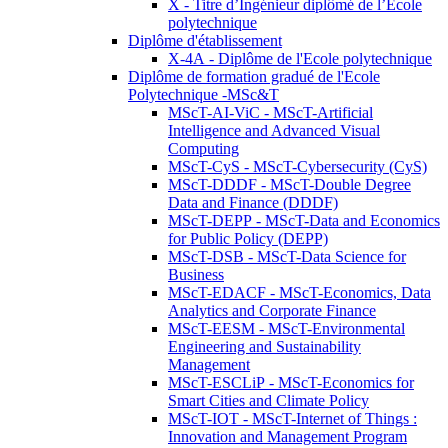
X - Titre d’Ingénieur diplômé de l’École
polytechnique
Diplôme d'établissement
X-4A - Diplôme de l'Ecole polytechnique
Diplôme de formation gradué de l'Ecole
Polytechnique -MSc&T
MScT-AI-ViC - MScT-Artificial
Intelligence and Advanced Visual
Computing
MScT-CyS - MScT-Cybersecurity (CyS)
MScT-DDDF - MScT-Double Degree
Data and Finance (DDDF)
MScT-DEPP - MScT-Data and Economics
for Public Policy (DEPP)
MScT-DSB - MScT-Data Science for
Business
MScT-EDACF - MScT-Economics, Data
Analytics and Corporate Finance
MScT-EESM - MScT-Environmental
Engineering and Sustainability
Management
MScT-ESCLiP - MScT-Economics for
Smart Cities and Climate Policy
MScT-IOT - MScT-Internet of Things :
Innovation and Management Program