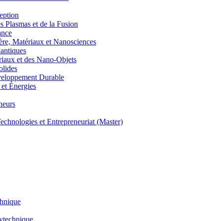
eption
lasmas et de la Fusion
ance
, Matériaux et Nanosciences
ntiques
aux et des Nano-Objets
lides
eloppement Durable
et Énergies
neurs
hnologies et Entrepreneuriat (Master)
chnique
lytechnique