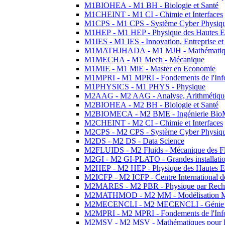
M1BIOHEA - M1 BH - Biologie et Santé
M1CHEINT - M1 CI - Chimie et Interfaces
M1CPS - M1 CPS - Système Cyber Physiq
M1HEP - M1 HEP - Physique des Hautes E
M1IES - M1 IES - Innovation, Entreprise et
M1MATHJHADA - M1 MJH - Mathématiqu
M1MECHA - M1 Mech - Mécanique
M1MIE - M1 MiE - Master en Economie
M1MPRI - M1 MPRI - Fondements de l'Inf
M1PHYSICS - M1 PHYS - Physique
M2AAG - M2 AAG - Analyse, Arithmétique
M2BIOHEA - M2 BH - Biologie et Santé
M2BIOMECA - M2 BME - Ingénierie BioM
M2CHEINT - M2 CI - Chimie et Interfaces
M2CPS - M2 CPS - Système Cyber Physiq
M2DS - M2 DS - Data Science
M2FLUIDS - M2 Fluids - Mécanique des Fl
M2GI - M2 GI-PLATO - Grandes installation
M2HEP - M2 HEP - Physique des Hautes E
M2ICFP - M2 ICFP - Centre International 
M2MARES - M2 PBR - Physique par Rech
M2MATHMOD - M2 MM - Modélisation M
M2MECENCLI - M2 MECENCLI - Génie Méc
M2MPRI - M2 MPRI - Fondements de l'Inf
M2MSV - M2 MSV - Mathématiques pour le