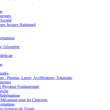
ue
nergies
 Société
es Jacques Hadamard
ormatique
, Géométrie
édicale
ue
uides
s - Plasmas, Lasers, Accélérateurs, Tokamaks
nergies
de Physique Fondamentale
erche
athématique
anique pour les Cliniciens
ormatique
s Sciences du Vivant