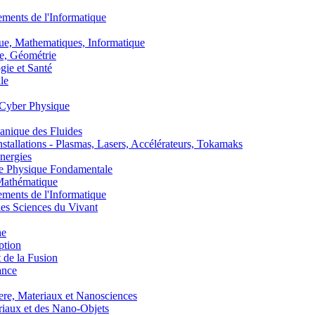
nts de l'Informatique
, Mathematiques, Informatique
, Géométrie
ie et Santé
le
Cyber Physique
nique des Fluides
lations - Plasmas, Lasers, Accélérateurs, Tokamaks
nergies
de Physique Fondamentale
athématique
nts de l'Informatique
s Sciences du Vivant
he
ption
 de la Fusion
ance
, Materiaux et Nanosciences
aux et des Nano-Objets