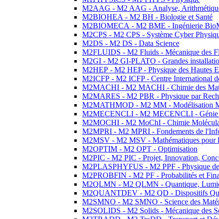
M2AAG - M2 AAG - Analyse, Arithmétique
M2BIOHEA - M2 BH - Biologie et Santé
M2BIOMECA - M2 BME - Ingénierie BioM
M2CPS - M2 CPS - Système Cyber Physiq
M2DS - M2 DS - Data Science
M2FLUIDS - M2 Fluids - Mécanique des Fl
M2GI - M2 GI-PLATO - Grandes installation
M2HEP - M2 HEP - Physique des Hautes E
M2ICFP - M2 ICFP - Centre International 
M2MACHI - M2 MACHI - Chimie des Matéri
M2MARES - M2 PBR - Physique par Rech
M2MATHMOD - M2 MM - Modélisation M
M2MECENCLI - M2 MECENCLI - Génie Méc
M2MOCHI - M2 MoChI - Chimie Moléculaire
M2MPRI - M2 MPRI - Fondements de l'Inf
M2MSV - M2 MSV - Mathématiques pour le
M2OPTIM - M2 OPT - Optimisation
M2PIC - M2 PIC - Projet, Innovation, Conc
M2PLASPHYFUS - M2 PPF - Physique des P
M2PROBFIN - M2 PF - Probabilités et Fin
M2QLMN - M2 QLMN - Quantique, Lumière
M2QUANTDEV - M2 QD - Dispositifs Qua
M2SMNO - M2 SMNO - Science des Matéri
M2SOLIDS - M2 Solids - Mécanique des So