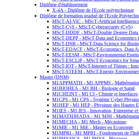
Diplôme d'établissement
X-4A - Diplôme de l'Ecole polytechnique
Diplôme de formation gradué de l'Ecole Polytec
MScT-AI-ViC - MScT-Artificial Intelligen
MScT-CyS - MScT-Cybersecurity (CyS)
MScT-DDDF - MScT-Double Degree Data 
MScT-DEPP - MScT-Data and Economics fo
MScT-DSB - MScT-Data Science for Busin
MScT-EDACF - MScT-Economics, Data Anal
MScT-EESM - MScT-Environmental Enginee
MScT-ESCLiP - MScT-Economics for Smart 
MScT-IOT - MScT-Internet of Things : Inn
MScT-STEEM - MScT-Energy Environment 
Master (DNM)
M1APPMATH - M1 APPMS - Mathématiques A
M1BIOHEA - M1 BH - Biologie et Santé
M1CHEINT - M1 CI - Chimie et Interfaces
M1CPS - M1 CPS - Système Cyber Physiq
M1HEP - M1 HEP - Physique des Hautes E
M1IES - M1 IES - Innovation, Entreprise et
M1MATHJHADA - M1 MJH - Mathématiqu
M1MECHA - M1 Mech - Mécanique
M1MIE - M1 MiE - Master en Economie
M1MPRI - M1 MPRI - Fondements de l'Inf
M1PHYSICS - M1 PHYS - Physique