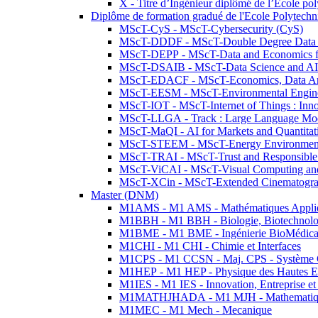
X - Titre d’Ingénieur diplômé de l’École po
Diplôme de formation gradué de l'Ecole Polytec
MScT-CyS - MScT-Cybersecurity (CyS)
MScT-DDDF - MScT-Double Degree Data 
MScT-DEPP - MScT-Data and Economics fo
MScT-DSAIB - MScT-Data Science and AI 
MScT-EDACF - MScT-Economics, Data Anal
MScT-EESM - MScT-Environmental Enginee
MScT-IOT - MScT-Internet of Things : Inn
MScT-LLGA - Track : Large Language Mode
MScT-MaQI - AI for Markets and Quantitat
MScT-STEEM - MScT-Energy Environment 
MScT-TRAI - MScT-Trust and Responsible
MScT-ViCAI - MScT-Visual Computing and
MScT-XCin - MScT-Extended Cinematogr
Master (DNM)
M1AMS - M1 AMS - Mathématiques Appliqué
M1BBH - M1 BBH - Biologie, Biotechnolog
M1BME - M1 BME - Ingénierie BioMédica
M1CHI - M1 CHI - Chimie et Interfaces
M1CPS - M1 CCSN - Maj. CPS - Système 
M1HEP - M1 HEP - Physique des Hautes E
M1IES - M1 IES - Innovation, Entreprise et
M1MATHJHADA - M1 MJH - Mathematiqu
M1MEC - M1 Mech - Mecanique