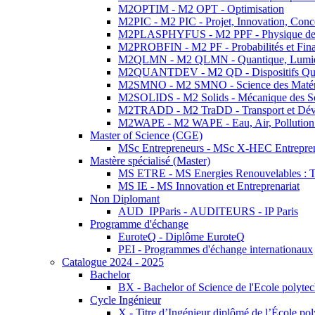
M2OPTIM - M2 OPT - Optimisation
M2PIC - M2 PIC - Projet, Innovation, Conc
M2PLASPHYFUS - M2 PPF - Physique des P
M2PROBFIN - M2 PF - Probabilités et Fin
M2QLMN - M2 QLMN - Quantique, Lumière
M2QUANTDEV - M2 QD - Dispositifs Qua
M2SMNO - M2 SMNO - Science des Matéri
M2SOLIDS - M2 Solids - Mécanique des So
M2TRADD - M2 TraDD - Transport et Dév
M2WAPE - M2 WAPE - Eau, Air, Pollution 
Master of Science (CGE)
MSc Entrepreneurs - MSc X-HEC Entrepre
Mastère spécialisé (Master)
MS ETRE - MS Energies Renouvelables : Tec
MS IE - MS Innovation et Entreprenariat
Non Diplomant
AUD_IPParis - AUDITEURS - IP Paris
Programme d'échange
EuroteQ - Diplôme EuroteQ
PEI - Programmes d'échange internationaux
Catalogue 2024 - 2025
Bachelor
BX - Bachelor of Science de l'Ecole polyte
Cycle Ingénieur
X - Titre d’Ingénieur diplômé de l’École po