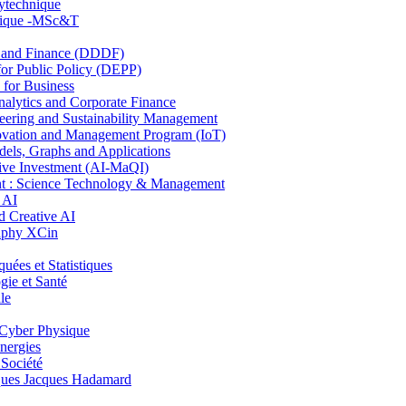
lytechnique
hnique -MSc&T
and Finance (DDDF)
r Public Policy (DEPP)
for Business
ytics and Corporate Finance
ring and Sustainability Management
ovation and Management Program (IoT)
ls, Graphs and Applications
ive Investment (AI-MaQI)
: Science Technology & Management
 AI
 Creative AI
aphy XCin
es et Statistiques
ie et Santé
le
Cyber Physique
nergies
 Société
es Jacques Hadamard