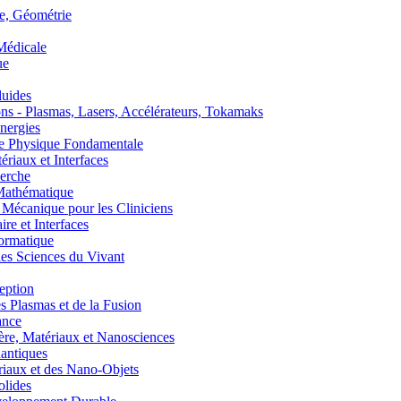
, Géométrie
édicale
ue
uides
s - Plasmas, Lasers, Accélérateurs, Tokamaks
nergies
de Physique Fondamentale
aux et Interfaces
erche
athématique
anique pour les Cliniciens
 et Interfaces
ormatique
s Sciences du Vivant
eption
lasmas et de la Fusion
ance
, Matériaux et Nanosciences
ntiques
aux et des Nano-Objets
lides