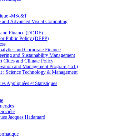
hnique -MSc&T
ce and Advanced Visual Computing
and Finance (DDDF)
r Public Policy (DEPP)
ess
ytics and Corporate Finance
ring and Sustainability Management
Cities and Climate Policy
ovation and Management Program (IoT)
: Science Technology & Management
ppliquées et Statistiques
ue
nergies
 Société
es Jacques Hadamard
ormatique