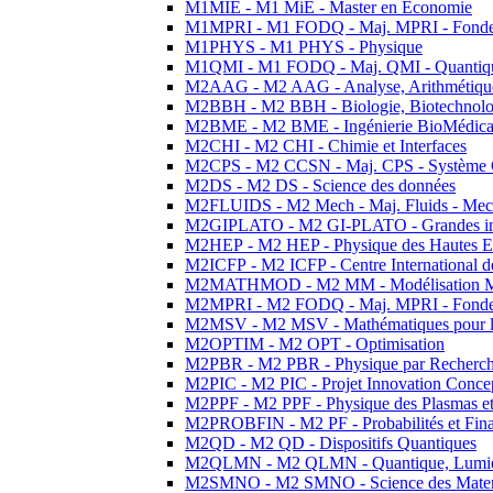
M1MIE - M1 MiE - Master en Economie
M1MPRI - M1 FODQ - Maj. MPRI - Fondeme
M1PHYS - M1 PHYS - Physique
M1QMI - M1 FODQ - Maj. QMI - Quantique
M2AAG - M2 AAG - Analyse, Arithmétique
M2BBH - M2 BBH - Biologie, Biotechnolog
M2BME - M2 BME - Ingénierie BioMédica
M2CHI - M2 CHI - Chimie et Interfaces
M2CPS - M2 CCSN - Maj. CPS - Système 
M2DS - M2 DS - Science des données
M2FLUIDS - M2 Mech - Maj. Fluids - Meca
M2GIPLATO - M2 GI-PLATO - Grandes instal
M2HEP - M2 HEP - Physique des Hautes E
M2ICFP - M2 ICFP - Centre International 
M2MATHMOD - M2 MM - Modélisation M
M2MPRI - M2 FODQ - Maj. MPRI - Fondeme
M2MSV - M2 MSV - Mathématiques pour le
M2OPTIM - M2 OPT - Optimisation
M2PBR - M2 PBR - Physique par Recherc
M2PIC - M2 PIC - Projet Innovation Conce
M2PPF - M2 PPF - Physique des Plasmas et
M2PROBFIN - M2 PF - Probabilités et Fin
M2QD - M2 QD - Dispositifs Quantiques
M2QLMN - M2 QLMN - Quantique, Lumiere
M2SMNO - M2 SMNO - Science des Materi