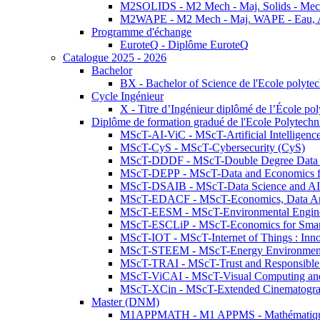
M2SOLIDS - M2 Mech - Maj. Solids - Meca
M2WAPE - M2 Mech - Maj. WAPE - Eau, Air
Programme d'échange
EuroteQ - Diplôme EuroteQ
Catalogue 2025 - 2026
Bachelor
BX - Bachelor of Science de l'Ecole polyte
Cycle Ingénieur
X - Titre d’Ingénieur diplômé de l’École po
Diplôme de formation gradué de l'Ecole Polytec
MScT-AI-ViC - MScT-Artificial Intelligen
MScT-CyS - MScT-Cybersecurity (CyS)
MScT-DDDF - MScT-Double Degree Data 
MScT-DEPP - MScT-Data and Economics fo
MScT-DSAIB - MScT-Data Science and AI 
MScT-EDACF - MScT-Economics, Data Anal
MScT-EESM - MScT-Environmental Enginee
MScT-ESCLiP - MScT-Economics for Smart 
MScT-IOT - MScT-Internet of Things : Inn
MScT-STEEM - MScT-Energy Environment 
MScT-TRAI - MScT-Trust and Responsible
MScT-ViCAI - MScT-Visual Computing and
MScT-XCin - MScT-Extended Cinematogr
Master (DNM)
M1APPMATH - M1 APPMS - Mathématiques A