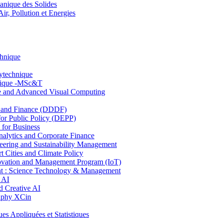
nique des Solides
, Pollution et Energies
chnique
lytechnique
hnique -MSc&T
ce and Advanced Visual Computing
and Finance (DDDF)
r Public Policy (DEPP)
for Business
ytics and Corporate Finance
ring and Sustainability Management
Cities and Climate Policy
ovation and Management Program (IoT)
: Science Technology & Management
 AI
 Creative AI
aphy XCin
ppliquées et Statistiques