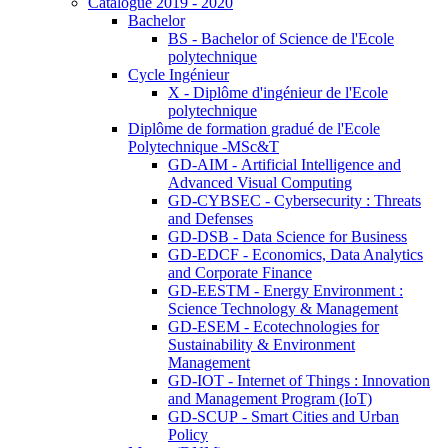
Catalogue 2019 - 2020
Bachelor
BS - Bachelor of Science de l'Ecole
polytechnique
Cycle Ingénieur
X - Diplôme d'ingénieur de l'Ecole
polytechnique
Diplôme de formation gradué de l'Ecole
Polytechnique -MSc&T
GD-AIM - Artificial Intelligence and
Advanced Visual Computing
GD-CYBSEC - Cybersecurity : Threats
and Defenses
GD-DSB - Data Science for Business
GD-EDCF - Economics, Data Analytics
and Corporate Finance
GD-EESTM - Energy Environment :
Science Technology & Management
GD-ESEM - Ecotechnologies for
Sustainability & Environment
Management
GD-IOT - Internet of Things : Innovation
and Management Program (IoT)
GD-SCUP - Smart Cities and Urban
Policy