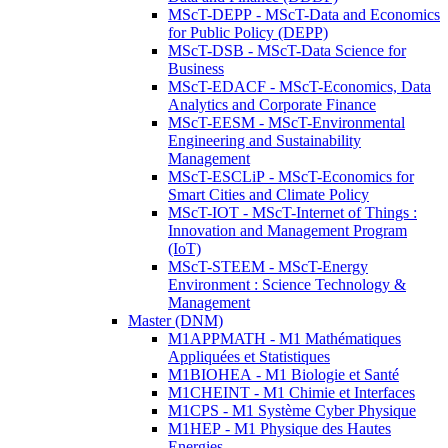
MScT-DEPP - MScT-Data and Economics
for Public Policy (DEPP)
MScT-DSB - MScT-Data Science for
Business
MScT-EDACF - MScT-Economics, Data
Analytics and Corporate Finance
MScT-EESM - MScT-Environmental
Engineering and Sustainability
Management
MScT-ESCLiP - MScT-Economics for
Smart Cities and Climate Policy
MScT-IOT - MScT-Internet of Things :
Innovation and Management Program
(IoT)
MScT-STEEM - MScT-Energy
Environment : Science Technology &
Management
Master (DNM)
M1APPMATH - M1 Mathématiques
Appliquées et Statistiques
M1BIOHEA - M1 Biologie et Santé
M1CHEINT - M1 Chimie et Interfaces
M1CPS - M1 Système Cyber Physique
M1HEP - M1 Physique des Hautes
Energies