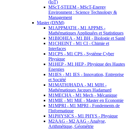
(IoT)
MScT-STEEM - MScT-Energy
Environment : Science Technology &
Management
Master (DNM)
M1APPMATH - M1 APPMS -
Mathématiques Appliquées et Statistiques
M1BIOHEA - M1 BH - Biologie et Santé
M1CHEINT - M1 CI - Chimie et
Interfaces
M1CPS - M1 CPS - Système Cyber
Physique
M1HEP - M1 HEP - Physique des Hautes
Energies
M1IES - M1 IES - Innovation, Entreprise
et Société
M1MATHJHADA - M1 MJH -
Mathématiques Jacques Hadamard
M1MECHA - M1 Mech - Mécanique
M1MIE - M1 MiE - Master en Economie
M1MPRI - M1 MPRI - Fondements de
l'Informatique
M1PHYSICS - M1 PHYS - Physique
M2AAG - M2 AAG - Analyse,
Arithmétique, Géométrie