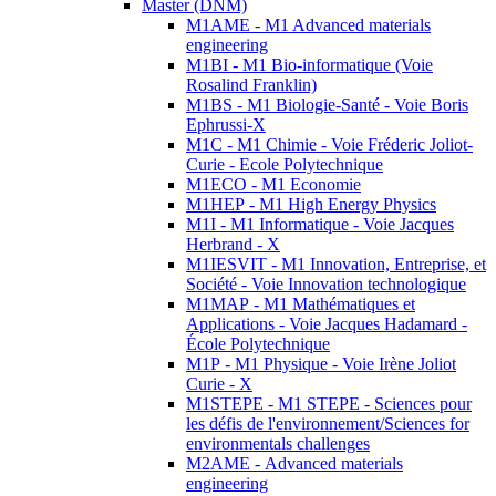
Master (DNM)
M1AME - M1 Advanced materials
engineering
M1BI - M1 Bio-informatique (Voie
Rosalind Franklin)
M1BS - M1 Biologie-Santé - Voie Boris
Ephrussi-X
M1C - M1 Chimie - Voie Fréderic Joliot-
Curie - Ecole Polytechnique
M1ECO - M1 Economie
M1HEP - M1 High Energy Physics
M1I - M1 Informatique - Voie Jacques
Herbrand - X
M1IESVIT - M1 Innovation, Entreprise, et
Société - Voie Innovation technologique
M1MAP - M1 Mathématiques et
Applications - Voie Jacques Hadamard -
École Polytechnique
M1P - M1 Physique - Voie Irène Joliot
Curie - X
M1STEPE - M1 STEPE - Sciences pour
les défis de l'environnement/Sciences for
environmentals challenges
M2AME - Advanced materials
engineering