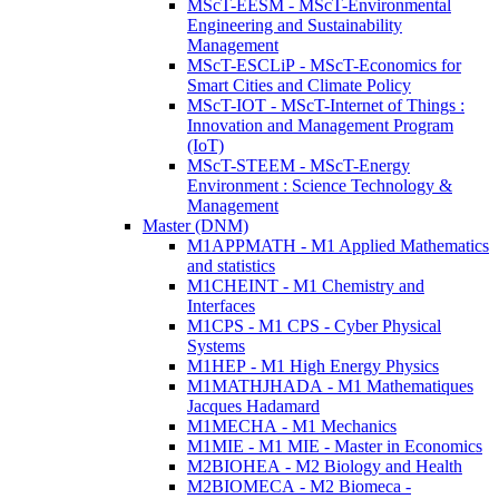
MScT-EESM - MScT-Environmental
Engineering and Sustainability
Management
MScT-ESCLiP - MScT-Economics for
Smart Cities and Climate Policy
MScT-IOT - MScT-Internet of Things :
Innovation and Management Program
(IoT)
MScT-STEEM - MScT-Energy
Environment : Science Technology &
Management
Master (DNM)
M1APPMATH - M1 Applied Mathematics
and statistics
M1CHEINT - M1 Chemistry and
Interfaces
M1CPS - M1 CPS - Cyber Physical
Systems
M1HEP - M1 High Energy Physics
M1MATHJHADA - M1 Mathematiques
Jacques Hadamard
M1MECHA - M1 Mechanics
M1MIE - M1 MIE - Master in Economics
M2BIOHEA - M2 Biology and Health
M2BIOMECA - M2 Biomeca -