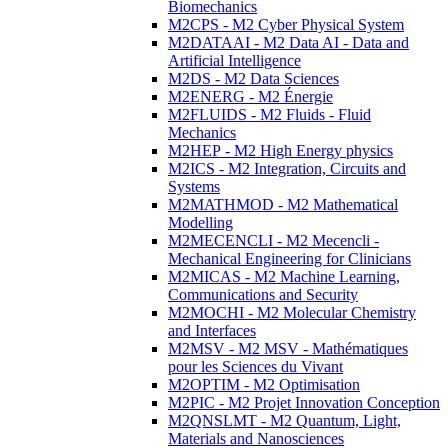
Biomechanics
M2CPS - M2 Cyber Physical System
M2DATAAI - M2 Data AI - Data and
Artificial Intelligence
M2DS - M2 Data Sciences
M2ENERG - M2 Énergie
M2FLUIDS - M2 Fluids - Fluid
Mechanics
M2HEP - M2 High Energy physics
M2ICS - M2 Integration, Circuits and
Systems
M2MATHMOD - M2 Mathematical
Modelling
M2MECENCLI - M2 Mecencli -
Mechanical Engineering for Clinicians
M2MICAS - M2 Machine Learning,
Communications and Security
M2MOCHI - M2 Molecular Chemistry
and Interfaces
M2MSV - M2 MSV - Mathématiques
pour les Sciences du Vivant
M2OPTIM - M2 Optimisation
M2PIC - M2 Projet Innovation Conception
M2QNSLMT - M2 Quantum, Light,
Materials and Nanosciences