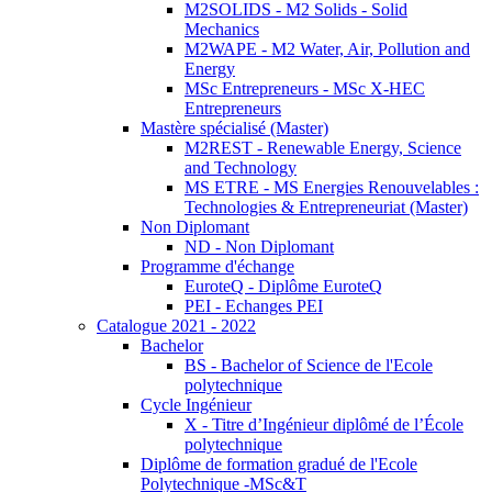
M2SOLIDS - M2 Solids - Solid
Mechanics
M2WAPE - M2 Water, Air, Pollution and
Energy
MSc Entrepreneurs - MSc X-HEC
Entrepreneurs
Mastère spécialisé (Master)
M2REST - Renewable Energy, Science
and Technology
MS ETRE - MS Energies Renouvelables :
Technologies & Entrepreneuriat (Master)
Non Diplomant
ND - Non Diplomant
Programme d'échange
EuroteQ - Diplôme EuroteQ
PEI - Echanges PEI
Catalogue 2021 - 2022
Bachelor
BS - Bachelor of Science de l'Ecole
polytechnique
Cycle Ingénieur
X - Titre d’Ingénieur diplômé de l’École
polytechnique
Diplôme de formation gradué de l'Ecole
Polytechnique -MSc&T