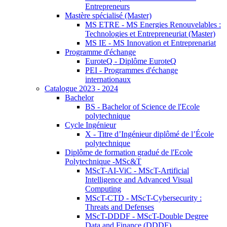
Entrepreneurs
Mastère spécialisé (Master)
MS ETRE - MS Energies Renouvelables :
Technologies et Entrepreneuriat (Master)
MS IE - MS Innovation et Entreprenariat
Programme d'échange
EuroteQ - Diplôme EuroteQ
PEI - Programmes d'échange
internationaux
Catalogue 2023 - 2024
Bachelor
BS - Bachelor of Science de l'Ecole
polytechnique
Cycle Ingénieur
X - Titre d’Ingénieur diplômé de l’École
polytechnique
Diplôme de formation gradué de l'Ecole
Polytechnique -MSc&T
MScT-AI-ViC - MScT-Artificial
Intelligence and Advanced Visual
Computing
MScT-CTD - MScT-Cybersecurity :
Threats and Defenses
MScT-DDDF - MScT-Double Degree
Data and Finance (DDDF)