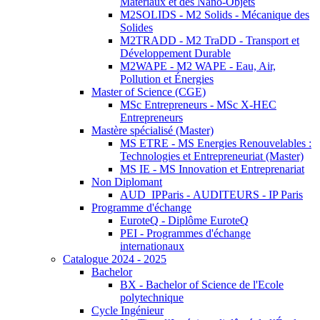
Matériaux et des Nano-Objets
M2SOLIDS - M2 Solids - Mécanique des
Solides
M2TRADD - M2 TraDD - Transport et
Développement Durable
M2WAPE - M2 WAPE - Eau, Air,
Pollution et Énergies
Master of Science (CGE)
MSc Entrepreneurs - MSc X-HEC
Entrepreneurs
Mastère spécialisé (Master)
MS ETRE - MS Energies Renouvelables :
Technologies et Entrepreneuriat (Master)
MS IE - MS Innovation et Entreprenariat
Non Diplomant
AUD_IPParis - AUDITEURS - IP Paris
Programme d'échange
EuroteQ - Diplôme EuroteQ
PEI - Programmes d'échange
internationaux
Catalogue 2024 - 2025
Bachelor
BX - Bachelor of Science de l'Ecole
polytechnique
Cycle Ingénieur