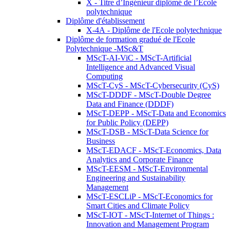
X - Titre d’Ingénieur diplômé de l’École
polytechnique
Diplôme d'établissement
X-4A - Diplôme de l'Ecole polytechnique
Diplôme de formation gradué de l'Ecole
Polytechnique -MSc&T
MScT-AI-ViC - MScT-Artificial
Intelligence and Advanced Visual
Computing
MScT-CyS - MScT-Cybersecurity (CyS)
MScT-DDDF - MScT-Double Degree
Data and Finance (DDDF)
MScT-DEPP - MScT-Data and Economics
for Public Policy (DEPP)
MScT-DSB - MScT-Data Science for
Business
MScT-EDACF - MScT-Economics, Data
Analytics and Corporate Finance
MScT-EESM - MScT-Environmental
Engineering and Sustainability
Management
MScT-ESCLiP - MScT-Economics for
Smart Cities and Climate Policy
MScT-IOT - MScT-Internet of Things :
Innovation and Management Program