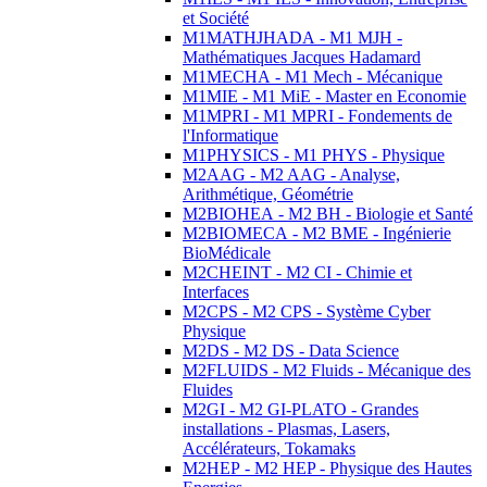
et Société
M1MATHJHADA - M1 MJH -
Mathématiques Jacques Hadamard
M1MECHA - M1 Mech - Mécanique
M1MIE - M1 MiE - Master en Economie
M1MPRI - M1 MPRI - Fondements de
l'Informatique
M1PHYSICS - M1 PHYS - Physique
M2AAG - M2 AAG - Analyse,
Arithmétique, Géométrie
M2BIOHEA - M2 BH - Biologie et Santé
M2BIOMECA - M2 BME - Ingénierie
BioMédicale
M2CHEINT - M2 CI - Chimie et
Interfaces
M2CPS - M2 CPS - Système Cyber
Physique
M2DS - M2 DS - Data Science
M2FLUIDS - M2 Fluids - Mécanique des
Fluides
M2GI - M2 GI-PLATO - Grandes
installations - Plasmas, Lasers,
Accélérateurs, Tokamaks
M2HEP - M2 HEP - Physique des Hautes