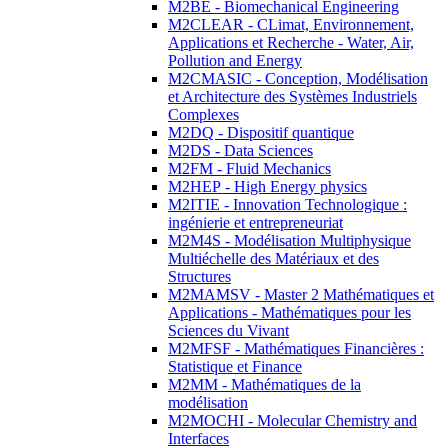
M2BE - Biomechanical Engineering
M2CLEAR - CLimat, Environnement,
Applications et Recherche - Water, Air,
Pollution and Energy
M2CMASIC - Conception, Modélisation
et Architecture des Systèmes Industriels
Complexes
M2DQ - Dispositif quantique
M2DS - Data Sciences
M2FM - Fluid Mechanics
M2HEP - High Energy physics
M2ITIE - Innovation Technologique :
ingénierie et entrepreneuriat
M2M4S - Modélisation Multiphysique
Multiéchelle des Matériaux et des
Structures
M2MAMSV - Master 2 Mathématiques et
Applications - Mathématiques pour les
Sciences du Vivant
M2MFSF - Mathématiques Financières :
Statistique et Finance
M2MM - Mathématiques de la
modélisation
M2MOCHI - Molecular Chemistry and
Interfaces