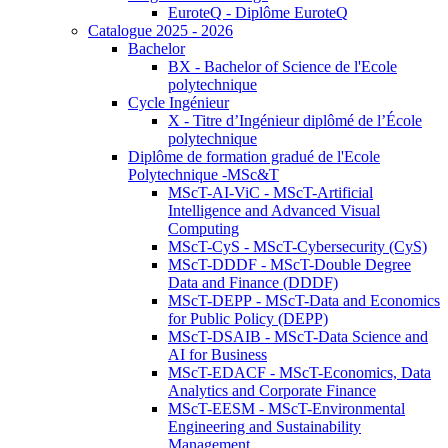
EuroteQ - Diplôme EuroteQ
Catalogue 2025 - 2026
Bachelor
BX - Bachelor of Science de l'Ecole
polytechnique
Cycle Ingénieur
X - Titre d’Ingénieur diplômé de l’École
polytechnique
Diplôme de formation gradué de l'Ecole
Polytechnique -MSc&T
MScT-AI-ViC - MScT-Artificial
Intelligence and Advanced Visual
Computing
MScT-CyS - MScT-Cybersecurity (CyS)
MScT-DDDF - MScT-Double Degree
Data and Finance (DDDF)
MScT-DEPP - MScT-Data and Economics
for Public Policy (DEPP)
MScT-DSAIB - MScT-Data Science and
AI for Business
MScT-EDACF - MScT-Economics, Data
Analytics and Corporate Finance
MScT-EESM - MScT-Environmental
Engineering and Sustainability
Management