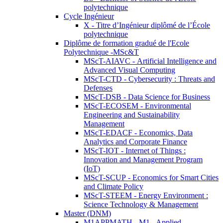
polytechnique
Cycle Ingénieur
X - Titre d’Ingénieur diplômé de l’École
polytechnique
Diplôme de formation gradué de l'Ecole
Polytechnique -MSc&T
MScT-AIAVC - Artificial Intelligence and
Advanced Visual Computing
MScT-CTD - Cybersecurity : Threats and
Defenses
MScT-DSB - Data Science for Business
MScT-ECOSEM - Environmental
Engineering and Sustainability
Management
MScT-EDACF - Economics, Data
Analytics and Corporate Finance
MScT-IOT - Internet of Things :
Innovation and Management Program
(IoT)
MScT-SCUP - Economics for Smart Cities
and Climate Policy
MScT-STEEM - Energy Environment :
Science Technology & Management
Master (DNM)
M1APPMATH - M1 - Applied