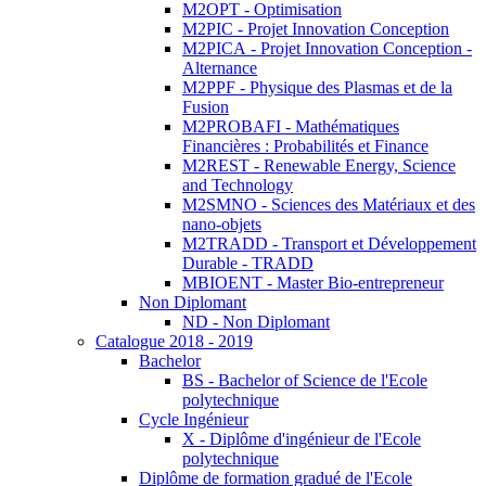
M2OPT - Optimisation
M2PIC - Projet Innovation Conception
M2PICA - Projet Innovation Conception -
Alternance
M2PPF - Physique des Plasmas et de la
Fusion
M2PROBAFI - Mathématiques
Financières : Probabilités et Finance
M2REST - Renewable Energy, Science
and Technology
M2SMNO - Sciences des Matériaux et des
nano-objets
M2TRADD - Transport et Développement
Durable - TRADD
MBIOENT - Master Bio-entrepreneur
Non Diplomant
ND - Non Diplomant
Catalogue 2018 - 2019
Bachelor
BS - Bachelor of Science de l'Ecole
polytechnique
Cycle Ingénieur
X - Diplôme d'ingénieur de l'Ecole
polytechnique
Diplôme de formation gradué de l'Ecole