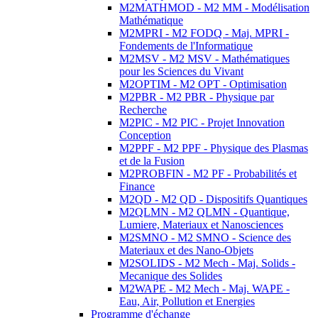
M2MATHMOD - M2 MM - Modélisation
Mathématique
M2MPRI - M2 FODQ - Maj. MPRI -
Fondements de l'Informatique
M2MSV - M2 MSV - Mathématiques
pour les Sciences du Vivant
M2OPTIM - M2 OPT - Optimisation
M2PBR - M2 PBR - Physique par
Recherche
M2PIC - M2 PIC - Projet Innovation
Conception
M2PPF - M2 PPF - Physique des Plasmas
et de la Fusion
M2PROBFIN - M2 PF - Probabilités et
Finance
M2QD - M2 QD - Dispositifs Quantiques
M2QLMN - M2 QLMN - Quantique,
Lumiere, Materiaux et Nanosciences
M2SMNO - M2 SMNO - Science des
Materiaux et des Nano-Objets
M2SOLIDS - M2 Mech - Maj. Solids -
Mecanique des Solides
M2WAPE - M2 Mech - Maj. WAPE -
Eau, Air, Pollution et Energies
Programme d'échange