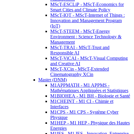
MScT-ESCLiP - MScT-Economics for
Smart Cities and Climate Policy
MScT-IOT - MScT-Internet of Things :
Innovation and Management Program
(IoT)
MScT-STEEM - MScT-Energy
Environment : Science Technology &
Management
MScT-TRAI - MScT-Trust and
Responsible AI
MScT-ViCAI - MScT-Visual Computing
and Creative AI
MScT-XCin - MScT-Extended
Cinematography XCin
Master (DNM)
M1APPMATH - M1 APPMS -
Mathématiques Appliquées et Statistiques
M1BIOHEA - M1 BH - Biologie et Santé
M1CHEINT - M1 CI - Chimie et
Interfaces
M1CPS - M1 CPS - Système Cyber
Physique
M1HEP - M1 HEP - Physique des Hautes
Energies
M1IES - M1 IES - Innovation, Entreprise