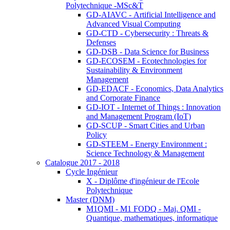
Polytechnique -MSc&T
GD-AIAVC - Artificial Intelligence and
Advanced Visual Computing
GD-CTD - Cybersecurity : Threats &
Defenses
GD-DSB - Data Science for Business
GD-ECOSEM - Ecotechnologies for
Sustainability & Environment
Management
GD-EDACF - Economics, Data Analytics
and Corporate Finance
GD-IOT - Internet of Things : Innovation
and Management Program (IoT)
GD-SCUP - Smart Cities and Urban
Policy
GD-STEEM - Energy Environment :
Science Technology & Management
Catalogue 2017 - 2018
Cycle Ingénieur
X - Diplôme d'ingénieur de l'Ecole
Polytechnique
Master (DNM)
M1QMI - M1 FODQ - Maj. QMI -
Quantique, mathematiques, informatique