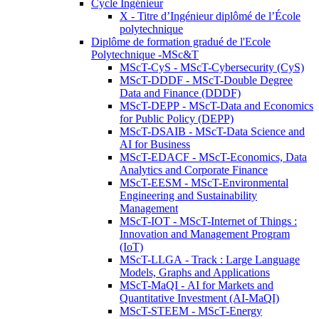
Cycle Ingénieur
X - Titre d’Ingénieur diplômé de l’École
polytechnique
Diplôme de formation gradué de l'Ecole
Polytechnique -MSc&T
MScT-CyS - MScT-Cybersecurity (CyS)
MScT-DDDF - MScT-Double Degree
Data and Finance (DDDF)
MScT-DEPP - MScT-Data and Economics
for Public Policy (DEPP)
MScT-DSAIB - MScT-Data Science and
AI for Business
MScT-EDACF - MScT-Economics, Data
Analytics and Corporate Finance
MScT-EESM - MScT-Environmental
Engineering and Sustainability
Management
MScT-IOT - MScT-Internet of Things :
Innovation and Management Program
(IoT)
MScT-LLGA - Track : Large Language
Models, Graphs and Applications
MScT-MaQI - AI for Markets and
Quantitative Investment (AI-MaQI)
MScT-STEEM - MScT-Energy