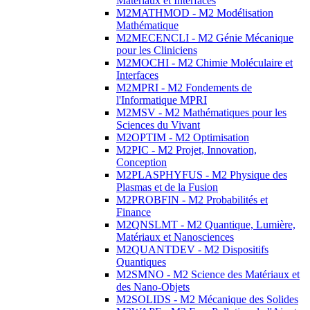
Matériaux et Interfaces
M2MATHMOD - M2 Modélisation
Mathématique
M2MECENCLI - M2 Génie Mécanique
pour les Cliniciens
M2MOCHI - M2 Chimie Moléculaire et
Interfaces
M2MPRI - M2 Fondements de
l'Informatique MPRI
M2MSV - M2 Mathématiques pour les
Sciences du Vivant
M2OPTIM - M2 Optimisation
M2PIC - M2 Projet, Innovation,
Conception
M2PLASPHYFUS - M2 Physique des
Plasmas et de la Fusion
M2PROBFIN - M2 Probabilités et
Finance
M2QNSLMT - M2 Quantique, Lumière,
Matériaux et Nanosciences
M2QUANTDEV - M2 Dispositifs
Quantiques
M2SMNO - M2 Science des Matériaux et
des Nano-Objets
M2SOLIDS - M2 Mécanique des Solides