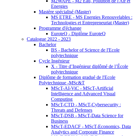
M2WAPE - M2 Eau, Pollution de l'Air et
Energies
Mastère spécialisé (Master)
MS ETRE - MS Energies Renouvelables :
Technologies et Entrepreneuriat (Master)
Programme d'échange
EuroteQ - Diplôme EuroteQ
Catalogue 2022 - 2023
Bachelor
BS - Bachelor of Science de l'Ecole
polytechnique
Cycle Ingénieur
X - Titre d’Ingénieur diplômé de l’École
polytechnique
Diplôme de formation gradué de l'Ecole
Polytechnique -MSc&T
MScT-AI-ViC - MScT-Artificial
Intelligence and Advanced Visual
Computing
MScT-CTD - MScT-Cybersecurity :
Threats and Defenses
MScT-DSB - MScT-Data Science for
Business
MScT-EDACF - MScT-Economics, Data
Analytics and Corporate Finance