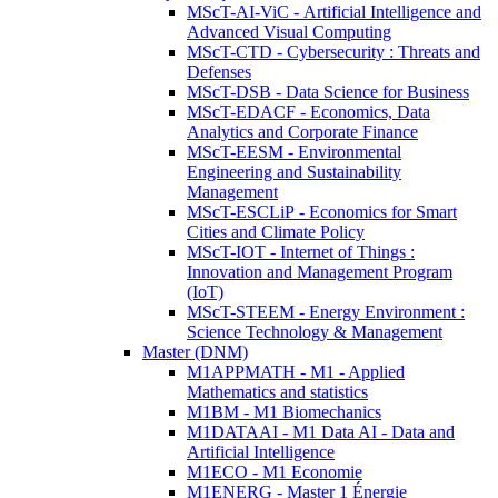
MScT-AI-ViC - Artificial Intelligence and
Advanced Visual Computing
MScT-CTD - Cybersecurity : Threats and
Defenses
MScT-DSB - Data Science for Business
MScT-EDACF - Economics, Data
Analytics and Corporate Finance
MScT-EESM - Environmental
Engineering and Sustainability
Management
MScT-ESCLiP - Economics for Smart
Cities and Climate Policy
MScT-IOT - Internet of Things :
Innovation and Management Program
(IoT)
MScT-STEEM - Energy Environment :
Science Technology & Management
Master (DNM)
M1APPMATH - M1 - Applied
Mathematics and statistics
M1BM - M1 Biomechanics
M1DATAAI - M1 Data AI - Data and
Artificial Intelligence
M1ECO - M1 Economie
M1ENERG - Master 1 Énergie