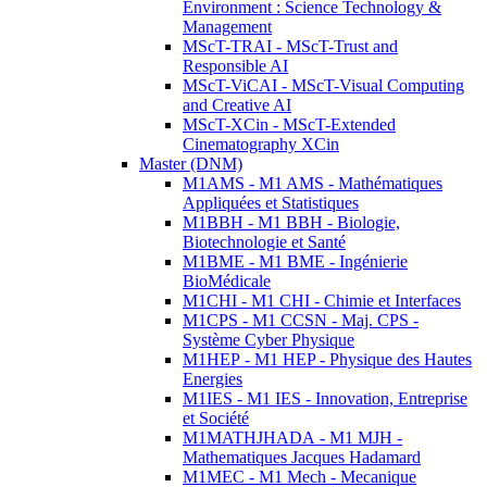
Environment : Science Technology &
Management
MScT-TRAI - MScT-Trust and
Responsible AI
MScT-ViCAI - MScT-Visual Computing
and Creative AI
MScT-XCin - MScT-Extended
Cinematography XCin
Master (DNM)
M1AMS - M1 AMS - Mathématiques
Appliquées et Statistiques
M1BBH - M1 BBH - Biologie,
Biotechnologie et Santé
M1BME - M1 BME - Ingénierie
BioMédicale
M1CHI - M1 CHI - Chimie et Interfaces
M1CPS - M1 CCSN - Maj. CPS -
Système Cyber Physique
M1HEP - M1 HEP - Physique des Hautes
Energies
M1IES - M1 IES - Innovation, Entreprise
et Société
M1MATHJHADA - M1 MJH -
Mathematiques Jacques Hadamard
M1MEC - M1 Mech - Mecanique