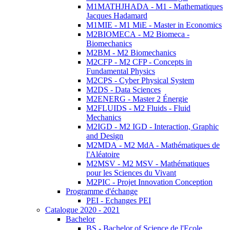
M1MATHJHADA - M1 - Mathematiques
Jacques Hadamard
M1MIE - M1 MiE - Master in Economics
M2BIOMECA - M2 Biomeca -
Biomechanics
M2BM - M2 Biomechanics
M2CFP - M2 CFP - Concepts in
Fundamental Physics
M2CPS - Cyber Physical System
M2DS - Data Sciences
M2ENERG - Master 2 Énergie
M2FLUIDS - M2 Fluids - Fluid
Mechanics
M2IGD - M2 IGD - Interaction, Graphic
and Design
M2MDA - M2 MdA - Mathématiques de
l'Aléatoire
M2MSV - M2 MSV - Mathématiques
pour les Sciences du Vivant
M2PIC - Projet Innovation Conception
Programme d'échange
PEI - Echanges PEI
Catalogue 2020 - 2021
Bachelor
BS - Bachelor of Science de l'Ecole