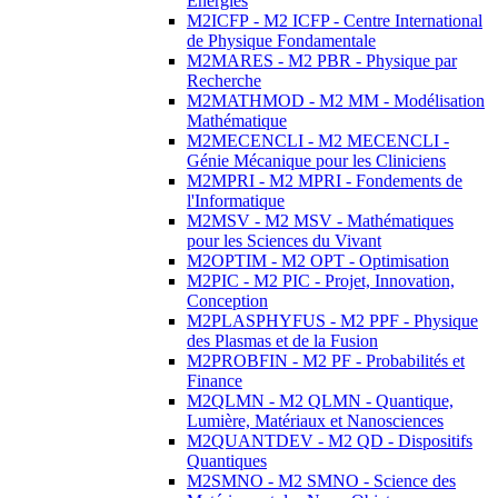
Energies
M2ICFP - M2 ICFP - Centre International
de Physique Fondamentale
M2MARES - M2 PBR - Physique par
Recherche
M2MATHMOD - M2 MM - Modélisation
Mathématique
M2MECENCLI - M2 MECENCLI -
Génie Mécanique pour les Cliniciens
M2MPRI - M2 MPRI - Fondements de
l'Informatique
M2MSV - M2 MSV - Mathématiques
pour les Sciences du Vivant
M2OPTIM - M2 OPT - Optimisation
M2PIC - M2 PIC - Projet, Innovation,
Conception
M2PLASPHYFUS - M2 PPF - Physique
des Plasmas et de la Fusion
M2PROBFIN - M2 PF - Probabilités et
Finance
M2QLMN - M2 QLMN - Quantique,
Lumière, Matériaux et Nanosciences
M2QUANTDEV - M2 QD - Dispositifs
Quantiques
M2SMNO - M2 SMNO - Science des