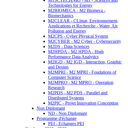
M1SCTECHNRJ - M1 - Sciences and
Technologies for Energy
M2BIOMECA - M2 Biomeca -
Biomechanics
M2CLEAR - CLimat, Environnement,
Applications et Recherche - Water, Air,
Pollution and Energy
M2CPS - Cyber Physical System
M2CYBER - M2 Cyber - Cybersecurity
M2DS - Data Sciences
M2HPDA - M2 HPDA - High
Performance Data Analytics
M2IGD - M2 IGD - Interaction, Graphic
and Design
M2MPRI - M2 MPRI - Foudations of
Computer Science
M2MPRO - M2 MPRO - Operation
Research
M2PDS - M2 PDS - Parallel and
Distributed Systems
M2PIC - Projet Innovation Conception
Non Diplomant
ND - Non Diplomant
Programme d'échange
PEI - Echanges PEI