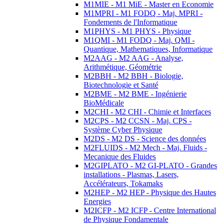
M1MIE - M1 MiE - Master en Economie
M1MPRI - M1 FODQ - Maj. MPRI -
Fondements de l'Informatique
M1PHYS - M1 PHYS - Physique
M1QMI - M1 FODQ - Maj. QMI -
Quantique, Mathematiques, Informatique
M2AAG - M2 AAG - Analyse,
Arithmétique, Géométrie
M2BBH - M2 BBH - Biologie,
Biotechnologie et Santé
M2BME - M2 BME - Ingénierie
BioMédicale
M2CHI - M2 CHI - Chimie et Interfaces
M2CPS - M2 CCSN - Maj. CPS -
Système Cyber Physique
M2DS - M2 DS - Science des données
M2FLUIDS - M2 Mech - Maj. Fluids -
Mecanique des Fluides
M2GIPLATO - M2 GI-PLATO - Grandes
installations - Plasmas, Lasers,
Accélérateurs, Tokamaks
M2HEP - M2 HEP - Physique des Hautes
Energies
M2ICFP - M2 ICFP - Centre International
de Physique Fondamentale