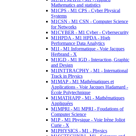
Mathematics and statistics
M1CPS - M1 CPS - Cyber Physical
Systems
M1CSN - M1 CSN - Computer Science
for Networks
M1CYBER - M1 Cyber - Cybersecurity
M1HPDA - M1 HPDA - High
Performance Data Analytics
M1I - M1 Informatique - Voie Jacques
Herbrand - X
M1IGD - M1 IGD - Interaction, Graphic
and Design
M1INTTRACPHY - M1 - International
Track in Physics
M1MAP - M1 Mathématiques et
Applications - Voie Jacques Hadamard -
École Polytechnique
M1MATHAPP - M1 - Mathématiques
Appliquées
M1MPRI - M1 MPRI - Foudations of
Computer Science
M1P - M1 Physique - Voie Irène Joliot
Curie - X
M1PHYSICS - M1 - Physics