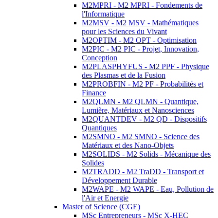
M2MPRI - M2 MPRI - Fondements de
l'Informatique
M2MSV - M2 MSV - Mathématiques
pour les Sciences du Vivant
M2OPTIM - M2 OPT - Optimisation
M2PIC - M2 PIC - Projet, Innovation,
Conception
M2PLASPHYFUS - M2 PPF - Physique
des Plasmas et de la Fusion
M2PROBFIN - M2 PF - Probabilités et
Finance
M2QLMN - M2 QLMN - Quantique,
Lumière, Matériaux et Nanosciences
M2QUANTDEV - M2 QD - Dispositifs
Quantiques
M2SMNO - M2 SMNO - Science des
Matériaux et des Nano-Objets
M2SOLIDS - M2 Solids - Mécanique des
Solides
M2TRADD - M2 TraDD - Transport et
Développement Durable
M2WAPE - M2 WAPE - Eau, Pollution de
l'Air et Energie
Master of Science (CGE)
MSc Entrepreneurs - MSc X-HEC