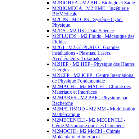
M2BIOHEA - M2 BH - Biologie et Santé
M2BIOMECA - M2 BME - Ingénierie
BioMédicale
M2CPS - M2 CPS - Système Cyber
Physique
M2DS - M2 DS - Data Science
M2FLUIDS - M2 Fluids - Mécanique des
Fluides
M2GI - M2 GI-PLATO - Grandes
installations - Plasmas, Lasers,
Accélérateurs, Tokamaks
M2HEP - M2 HEP - Physique des Hautes
Energies
M2ICFP - M2 ICFP - Centre International
de Physique Fondamentale
M2MACHI - M2 MACHI - Chimie des
Matériaux et Interfaces
M2MARES - M2 PBR - Physique par
Recherche
M2MATHMOD - M2 MM - Modélisation
Mathématique
M2MECENCLI - M2 MECENCLI -
Génie Mécanique pour les Cliniciens
M2MOCHI - M2 MoChI - Chimie
Moléculaire et Interfaces