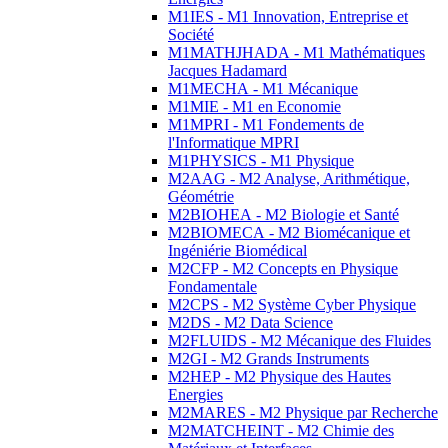
M1IES - M1 Innovation, Entreprise et
Société
M1MATHJHADA - M1 Mathématiques
Jacques Hadamard
M1MECHA - M1 Mécanique
M1MIE - M1 en Economie
M1MPRI - M1 Fondements de
l'Informatique MPRI
M1PHYSICS - M1 Physique
M2AAG - M2 Analyse, Arithmétique,
Géométrie
M2BIOHEA - M2 Biologie et Santé
M2BIOMECA - M2 Biomécanique et
Ingéniérie Biomédical
M2CFP - M2 Concepts en Physique
Fondamentale
M2CPS - M2 Système Cyber Physique
M2DS - M2 Data Science
M2FLUIDS - M2 Mécanique des Fluides
M2GI - M2 Grands Instruments
M2HEP - M2 Physique des Hautes
Energies
M2MARES - M2 Physique par Recherche
M2MATCHEINT - M2 Chimie des