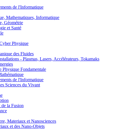
nts de l'Informatique
, Mathematiques, Informatique
, Géométrie
ie et Santé
le
Cyber Physique
nique des Fluides
lations - Plasmas, Lasers, Accélérateurs, Tokamaks
nergies
de Physique Fondamentale
athématique
nts de l'Informatique
s Sciences du Vivant
he
ption
 de la Fusion
ance
, Materiaux et Nanosciences
aux et des Nano-Objets