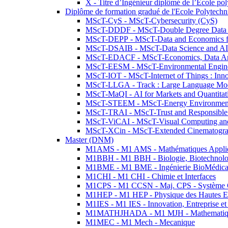
X - Titre d’Ingénieur diplômé de l’École po
Diplôme de formation gradué de l'Ecole Polytec
MScT-CyS - MScT-Cybersecurity (CyS)
MScT-DDDF - MScT-Double Degree Data 
MScT-DEPP - MScT-Data and Economics fo
MScT-DSAIB - MScT-Data Science and AI 
MScT-EDACF - MScT-Economics, Data Anal
MScT-EESM - MScT-Environmental Enginee
MScT-IOT - MScT-Internet of Things : Inn
MScT-LLGA - Track : Large Language Mode
MScT-MaQI - AI for Markets and Quantitat
MScT-STEEM - MScT-Energy Environment 
MScT-TRAI - MScT-Trust and Responsible
MScT-ViCAI - MScT-Visual Computing and
MScT-XCin - MScT-Extended Cinematogr
Master (DNM)
M1AMS - M1 AMS - Mathématiques Appliqué
M1BBH - M1 BBH - Biologie, Biotechnolog
M1BME - M1 BME - Ingénierie BioMédica
M1CHI - M1 CHI - Chimie et Interfaces
M1CPS - M1 CCSN - Maj. CPS - Système 
M1HEP - M1 HEP - Physique des Hautes E
M1IES - M1 IES - Innovation, Entreprise et
M1MATHJHADA - M1 MJH - Mathematiqu
M1MEC - M1 Mech - Mecanique