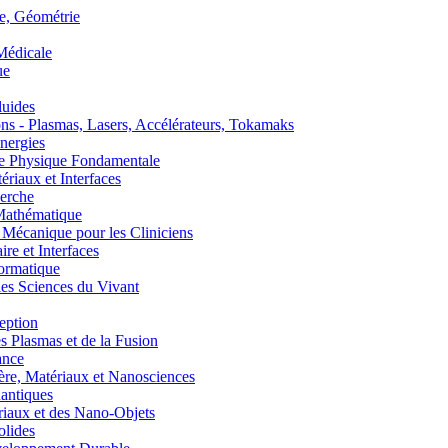
, Géométrie
édicale
ue
uides
s - Plasmas, Lasers, Accélérateurs, Tokamaks
nergies
de Physique Fondamentale
aux et Interfaces
erche
athématique
anique pour les Cliniciens
 et Interfaces
ormatique
s Sciences du Vivant
eption
lasmas et de la Fusion
ance
, Matériaux et Nanosciences
ntiques
aux et des Nano-Objets
lides