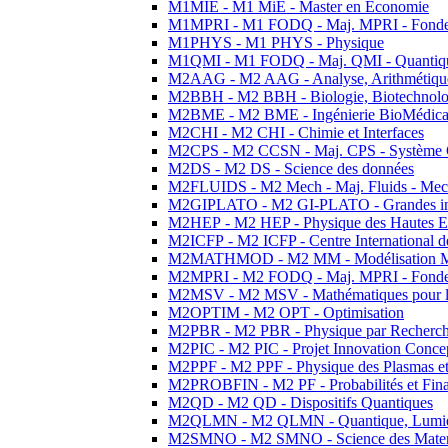
M1MIE - M1 MiE - Master en Economie
M1MPRI - M1 FODQ - Maj. MPRI - Fondeme
M1PHYS - M1 PHYS - Physique
M1QMI - M1 FODQ - Maj. QMI - Quantique
M2AAG - M2 AAG - Analyse, Arithmétique
M2BBH - M2 BBH - Biologie, Biotechnolog
M2BME - M2 BME - Ingénierie BioMédica
M2CHI - M2 CHI - Chimie et Interfaces
M2CPS - M2 CCSN - Maj. CPS - Système 
M2DS - M2 DS - Science des données
M2FLUIDS - M2 Mech - Maj. Fluids - Meca
M2GIPLATO - M2 GI-PLATO - Grandes instal
M2HEP - M2 HEP - Physique des Hautes E
M2ICFP - M2 ICFP - Centre International 
M2MATHMOD - M2 MM - Modélisation M
M2MPRI - M2 FODQ - Maj. MPRI - Fondeme
M2MSV - M2 MSV - Mathématiques pour le
M2OPTIM - M2 OPT - Optimisation
M2PBR - M2 PBR - Physique par Recherc
M2PIC - M2 PIC - Projet Innovation Conce
M2PPF - M2 PPF - Physique des Plasmas et
M2PROBFIN - M2 PF - Probabilités et Fin
M2QD - M2 QD - Dispositifs Quantiques
M2QLMN - M2 QLMN - Quantique, Lumiere
M2SMNO - M2 SMNO - Science des Materi