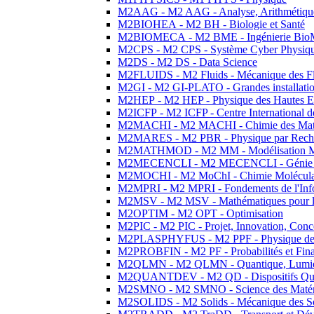
M2AAG - M2 AAG - Analyse, Arithmétique
M2BIOHEA - M2 BH - Biologie et Santé
M2BIOMECA - M2 BME - Ingénierie BioM
M2CPS - M2 CPS - Système Cyber Physiq
M2DS - M2 DS - Data Science
M2FLUIDS - M2 Fluids - Mécanique des Fl
M2GI - M2 GI-PLATO - Grandes installation
M2HEP - M2 HEP - Physique des Hautes E
M2ICFP - M2 ICFP - Centre International 
M2MACHI - M2 MACHI - Chimie des Matéri
M2MARES - M2 PBR - Physique par Rech
M2MATHMOD - M2 MM - Modélisation M
M2MECENCLI - M2 MECENCLI - Génie Méc
M2MOCHI - M2 MoChI - Chimie Moléculaire
M2MPRI - M2 MPRI - Fondements de l'Inf
M2MSV - M2 MSV - Mathématiques pour le
M2OPTIM - M2 OPT - Optimisation
M2PIC - M2 PIC - Projet, Innovation, Conc
M2PLASPHYFUS - M2 PPF - Physique des P
M2PROBFIN - M2 PF - Probabilités et Fin
M2QLMN - M2 QLMN - Quantique, Lumière
M2QUANTDEV - M2 QD - Dispositifs Qua
M2SMNO - M2 SMNO - Science des Matéri
M2SOLIDS - M2 Solids - Mécanique des So