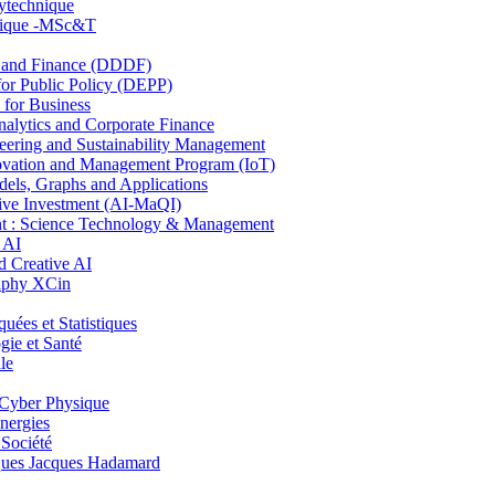
lytechnique
hnique -MSc&T
and Finance (DDDF)
r Public Policy (DEPP)
for Business
ytics and Corporate Finance
ring and Sustainability Management
ovation and Management Program (IoT)
ls, Graphs and Applications
ive Investment (AI-MaQI)
: Science Technology & Management
 AI
 Creative AI
aphy XCin
es et Statistiques
ie et Santé
le
Cyber Physique
nergies
 Société
es Jacques Hadamard