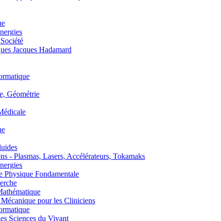
ue
nergies
 Société
es Jacques Hadamard
ormatique
, Géométrie
édicale
ue
uides
s - Plasmas, Lasers, Accélérateurs, Tokamaks
nergies
de Physique Fondamentale
erche
athématique
anique pour les Cliniciens
ormatique
s Sciences du Vivant