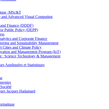
hnique -MSc&T
ce and Advanced Visual Computing
and Finance (DDDF)
r Public Policy (DEPP)
ess
ytics and Corporate Finance
ring and Sustainability Management
Cities and Climate Policy
ovation and Management Program (IoT)
: Science Technology & Management
ppliquées et Statistiques
ue
nergies
 Société
es Jacques Hadamard
ormatique