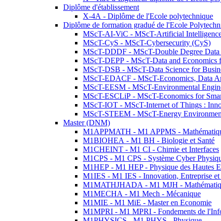
Diplôme d'établissement
X-4A - Diplôme de l'Ecole polytechnique
Diplôme de formation gradué de l'Ecole Polytec
MScT-AI-ViC - MScT-Artificial Intelligen
MScT-CyS - MScT-Cybersecurity (CyS)
MScT-DDDF - MScT-Double Degree Data 
MScT-DEPP - MScT-Data and Economics fo
MScT-DSB - MScT-Data Science for Busin
MScT-EDACF - MScT-Economics, Data Anal
MScT-EESM - MScT-Environmental Enginee
MScT-ESCLiP - MScT-Economics for Smart 
MScT-IOT - MScT-Internet of Things : Inn
MScT-STEEM - MScT-Energy Environment 
Master (DNM)
M1APPMATH - M1 APPMS - Mathématiques A
M1BIOHEA - M1 BH - Biologie et Santé
M1CHEINT - M1 CI - Chimie et Interfaces
M1CPS - M1 CPS - Système Cyber Physiq
M1HEP - M1 HEP - Physique des Hautes E
M1IES - M1 IES - Innovation, Entreprise et
M1MATHJHADA - M1 MJH - Mathématiqu
M1MECHA - M1 Mech - Mécanique
M1MIE - M1 MiE - Master en Economie
M1MPRI - M1 MPRI - Fondements de l'Inf
M1PHYSICS - M1 PHYS - Physique