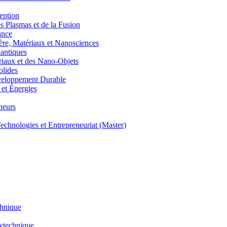
eption
lasmas et de la Fusion
ance
, Matériaux et Nanosciences
ntiques
aux et des Nano-Objets
lides
eloppement Durable
et Énergies
neurs
hnologies et Entrepreneuriat (Master)
chnique
lytechnique