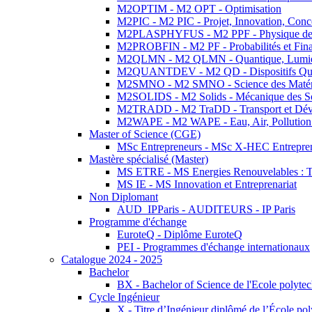
M2OPTIM - M2 OPT - Optimisation
M2PIC - M2 PIC - Projet, Innovation, Conc
M2PLASPHYFUS - M2 PPF - Physique des P
M2PROBFIN - M2 PF - Probabilités et Fin
M2QLMN - M2 QLMN - Quantique, Lumière
M2QUANTDEV - M2 QD - Dispositifs Qua
M2SMNO - M2 SMNO - Science des Matéri
M2SOLIDS - M2 Solids - Mécanique des So
M2TRADD - M2 TraDD - Transport et Dév
M2WAPE - M2 WAPE - Eau, Air, Pollution 
Master of Science (CGE)
MSc Entrepreneurs - MSc X-HEC Entrepre
Mastère spécialisé (Master)
MS ETRE - MS Energies Renouvelables : Tec
MS IE - MS Innovation et Entreprenariat
Non Diplomant
AUD_IPParis - AUDITEURS - IP Paris
Programme d'échange
EuroteQ - Diplôme EuroteQ
PEI - Programmes d'échange internationaux
Catalogue 2024 - 2025
Bachelor
BX - Bachelor of Science de l'Ecole polyte
Cycle Ingénieur
X - Titre d’Ingénieur diplômé de l’École po