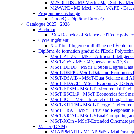
M2SOLIDS - M2 Mech - Maj. Solids - Meca
M2WAPE - M2 Mech - Maj. WAPE - Eau, Air
Programme d'échange
EuroteQ - Diplôme EuroteQ
Catalogue 2025 - 2026
Bachelor
BX - Bachelor of Science de l'Ecole polyte
Cycle Ingénieur
X - Titre d’Ingénieur diplômé de l’École po
Diplôme de formation gradué de l'Ecole Polytec
MScT-AI-ViC - MScT-Artificial Intelligen
MScT-CyS - MScT-Cybersecurity (CyS)
MScT-DDDF - MScT-Double Degree Data 
MScT-DEPP - MScT-Data and Economics fo
MScT-DSAIB - MScT-Data Science and AI 
MScT-EDACF - MScT-Economics, Data Anal
MScT-EESM - MScT-Environmental Enginee
MScT-ESCLiP - MScT-Economics for Smart 
MScT-IOT - MScT-Internet of Things : Inn
MScT-STEEM - MScT-Energy Environment 
MScT-TRAI - MScT-Trust and Responsible
MScT-ViCAI - MScT-Visual Computing and
MScT-XCin - MScT-Extended Cinematogr
Master (DNM)
M1APPMATH - M1 APPMS - Mathématiques A