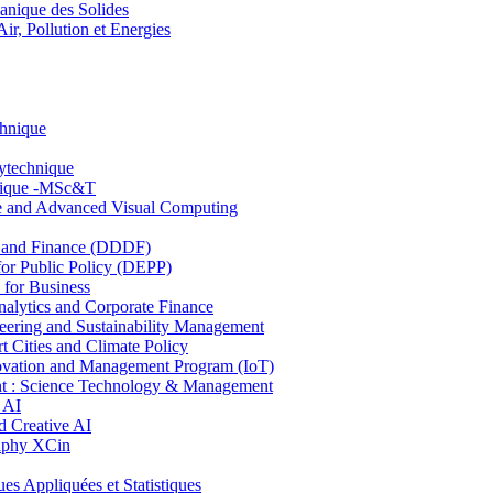
nique des Solides
, Pollution et Energies
chnique
lytechnique
hnique -MSc&T
ce and Advanced Visual Computing
and Finance (DDDF)
r Public Policy (DEPP)
for Business
ytics and Corporate Finance
ring and Sustainability Management
Cities and Climate Policy
ovation and Management Program (IoT)
: Science Technology & Management
 AI
 Creative AI
aphy XCin
ppliquées et Statistiques