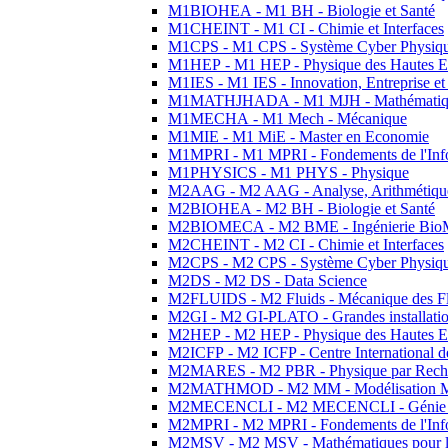
M1BIOHEA - M1 BH - Biologie et Santé
M1CHEINT - M1 CI - Chimie et Interfaces
M1CPS - M1 CPS - Système Cyber Physiq
M1HEP - M1 HEP - Physique des Hautes E
M1IES - M1 IES - Innovation, Entreprise et
M1MATHJHADA - M1 MJH - Mathématiqu
M1MECHA - M1 Mech - Mécanique
M1MIE - M1 MiE - Master en Economie
M1MPRI - M1 MPRI - Fondements de l'Inf
M1PHYSICS - M1 PHYS - Physique
M2AAG - M2 AAG - Analyse, Arithmétique
M2BIOHEA - M2 BH - Biologie et Santé
M2BIOMECA - M2 BME - Ingénierie BioM
M2CHEINT - M2 CI - Chimie et Interfaces
M2CPS - M2 CPS - Système Cyber Physiq
M2DS - M2 DS - Data Science
M2FLUIDS - M2 Fluids - Mécanique des Fl
M2GI - M2 GI-PLATO - Grandes installation
M2HEP - M2 HEP - Physique des Hautes E
M2ICFP - M2 ICFP - Centre International 
M2MARES - M2 PBR - Physique par Rech
M2MATHMOD - M2 MM - Modélisation M
M2MECENCLI - M2 MECENCLI - Génie Méc
M2MPRI - M2 MPRI - Fondements de l'Inf
M2MSV - M2 MSV - Mathématiques pour le