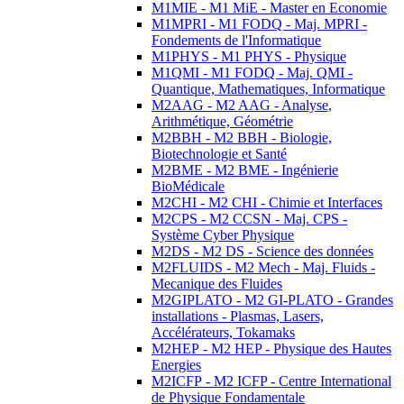
M1MIE - M1 MiE - Master en Economie
M1MPRI - M1 FODQ - Maj. MPRI -
Fondements de l'Informatique
M1PHYS - M1 PHYS - Physique
M1QMI - M1 FODQ - Maj. QMI -
Quantique, Mathematiques, Informatique
M2AAG - M2 AAG - Analyse,
Arithmétique, Géométrie
M2BBH - M2 BBH - Biologie,
Biotechnologie et Santé
M2BME - M2 BME - Ingénierie
BioMédicale
M2CHI - M2 CHI - Chimie et Interfaces
M2CPS - M2 CCSN - Maj. CPS -
Système Cyber Physique
M2DS - M2 DS - Science des données
M2FLUIDS - M2 Mech - Maj. Fluids -
Mecanique des Fluides
M2GIPLATO - M2 GI-PLATO - Grandes
installations - Plasmas, Lasers,
Accélérateurs, Tokamaks
M2HEP - M2 HEP - Physique des Hautes
Energies
M2ICFP - M2 ICFP - Centre International
de Physique Fondamentale