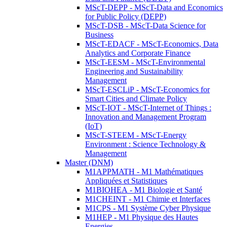
MScT-DEPP - MScT-Data and Economics
for Public Policy (DEPP)
MScT-DSB - MScT-Data Science for
Business
MScT-EDACF - MScT-Economics, Data
Analytics and Corporate Finance
MScT-EESM - MScT-Environmental
Engineering and Sustainability
Management
MScT-ESCLiP - MScT-Economics for
Smart Cities and Climate Policy
MScT-IOT - MScT-Internet of Things :
Innovation and Management Program
(IoT)
MScT-STEEM - MScT-Energy
Environment : Science Technology &
Management
Master (DNM)
M1APPMATH - M1 Mathématiques
Appliquées et Statistiques
M1BIOHEA - M1 Biologie et Santé
M1CHEINT - M1 Chimie et Interfaces
M1CPS - M1 Système Cyber Physique
M1HEP - M1 Physique des Hautes
Energies