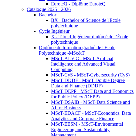
EuroteQ - Diplôme EuroteQ
Catalogue 2025 - 2026
Bachelor
BX - Bachelor of Science de l'Ecole
polytechnique
Cycle Ingénieur
X - Titre d’Ingénieur diplômé de l’École
polytechnique
Diplôme de formation gradué de l'Ecole
Polytechnique -MSc&T
MScT-AI-ViC - MScT-Artificial
Intelligence and Advanced Visual
Computing
MScT-CyS - MScT-Cybersecurity (CyS)
MScT-DDDF - MScT-Double Degree
Data and Finance (DDDF)
MScT-DEPP - MScT-Data and Economics
for Public Policy (DEPP)
MScT-DSAIB - MScT-Data Science and
AI for Business
MScT-EDACF - MScT-Economics, Data
Analytics and Corporate Finance
MScT-EESM - MScT-Environmental
Engineering and Sustainability
Management