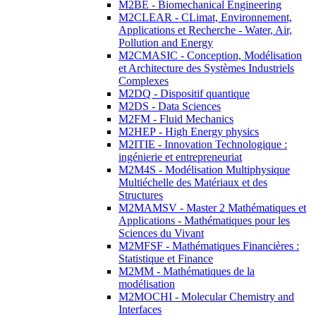
M2BE - Biomechanical Engineering
M2CLEAR - CLimat, Environnement,
Applications et Recherche - Water, Air,
Pollution and Energy
M2CMASIC - Conception, Modélisation
et Architecture des Systèmes Industriels
Complexes
M2DQ - Dispositif quantique
M2DS - Data Sciences
M2FM - Fluid Mechanics
M2HEP - High Energy physics
M2ITIE - Innovation Technologique :
ingénierie et entrepreneuriat
M2M4S - Modélisation Multiphysique
Multiéchelle des Matériaux et des
Structures
M2MAMSV - Master 2 Mathématiques et
Applications - Mathématiques pour les
Sciences du Vivant
M2MFSF - Mathématiques Financières :
Statistique et Finance
M2MM - Mathématiques de la
modélisation
M2MOCHI - Molecular Chemistry and
Interfaces