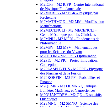
Energies
M2ICFP - M2 ICFP - Centre International
de Physique Fondamentale
M2MARES - M2 PBR - Physique par
Recherche
M2MATHMOD - M2 MM - Modélisation
Mathématique
M2MECENCLI - M2 MECENCLI -
Génie Mécanique pour les Cliniciens
M2MPRI - M2 MPRI - Fondements de
l'Informatique
M2MSV - M2 MSV - Mathématiques
pour les Sciences du Vivant
M2OPTIM - M2 OPT - Optimisation
M2PIC - M2 PIC - Projet, Innovation,
Conception
M2PLASPHYFUS - M2 PPF - Physique
des Plasmas et de la Fusion
M2PROBFIN - M2 PF - Probabilités et
Finance
M2QLMN - M2 QLMN - Quantique,
Lumière, Matériaux et Nanosciences
M2QUANTDEV - M2 QD - Dispositifs
Quantiques
M2SMNO - M2 SMNO - Science des