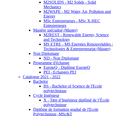
M2SOLIDS - M2 Solids - Solid
Mechanics
M2WAPE - M2 Water, Air, Pollution and
Energy
MSc Entrepreneurs - MSc X-HEC
Entrepreneurs
Mastère spécialisé (Master)
M2REST - Renewable Energy, Science
and Technology
MS ETRE - MS Energies Renouvelables :
Technologies & Entrepreneuriat (Master)
Non Diplomant
ND - Non Diplomant
Programme d'échange
EuroteQ - Diplôme EuroteQ
PEI - Echanges PEI
Catalogue 2021 - 2022
Bachelor
BS - Bachelor of Science de l'Ecole
polytechnique
Cycle Ingénieur
X - Titre d’Ingénieur diplômé de l’École
polytechnique
Diplôme de formation gradué de l'Ecole
Polytechnique -MSc&T