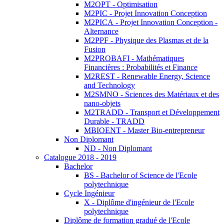
M2OPT - Optimisation
M2PIC - Projet Innovation Conception
M2PICA - Projet Innovation Conception -
Alternance
M2PPF - Physique des Plasmas et de la
Fusion
M2PROBAFI - Mathématiques
Financières : Probabilités et Finance
M2REST - Renewable Energy, Science
and Technology
M2SMNO - Sciences des Matériaux et des
nano-objets
M2TRADD - Transport et Développement
Durable - TRADD
MBIOENT - Master Bio-entrepreneur
Non Diplomant
ND - Non Diplomant
Catalogue 2018 - 2019
Bachelor
BS - Bachelor of Science de l'Ecole
polytechnique
Cycle Ingénieur
X - Diplôme d'ingénieur de l'Ecole
polytechnique
Diplôme de formation gradué de l'Ecole