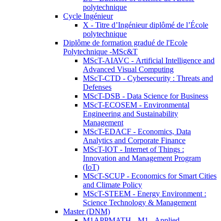
polytechnique
Cycle Ingénieur
X - Titre d’Ingénieur diplômé de l’École
polytechnique
Diplôme de formation gradué de l'Ecole
Polytechnique -MSc&T
MScT-AIAVC - Artificial Intelligence and
Advanced Visual Computing
MScT-CTD - Cybersecurity : Threats and
Defenses
MScT-DSB - Data Science for Business
MScT-ECOSEM - Environmental
Engineering and Sustainability
Management
MScT-EDACF - Economics, Data
Analytics and Corporate Finance
MScT-IOT - Internet of Things :
Innovation and Management Program
(IoT)
MScT-SCUP - Economics for Smart Cities
and Climate Policy
MScT-STEEM - Energy Environment :
Science Technology & Management
Master (DNM)
M1APPMATH - M1 - Applied