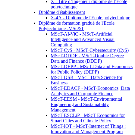
X - Titre d’Ingénieur diplômé de l’École
polytechnique
Diplôme d'établissement
X-4A - Diplôme de l'Ecole polytechnique
Diplôme de formation gradué de l'Ecole
Polytechnique -MSc&T
MScT-AI-ViC - MScT-Artificial
Intelligence and Advanced Visual
Computing
MScT-CyS - MScT-Cybersecurity (CyS)
MScT-DDDF - MScT-Double Degree
Data and Finance (DDDF)
MScT-DEPP - MScT-Data and Economics
for Public Policy (DEPP)
MScT-DSB - MScT-Data Science for
Business
MScT-EDACF - MScT-Economics, Data
Analytics and Corporate Finance
MScT-EESM - MScT-Environmental
Engineering and Sustainability
Management
MScT-ESCLiP - MScT-Economics for
Smart Cities and Climate Policy
MScT-IOT - MScT-Internet of Things :
Innovation and Management Program