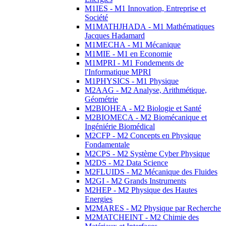
M1IES - M1 Innovation, Entreprise et
Société
M1MATHJHADA - M1 Mathématiques
Jacques Hadamard
M1MECHA - M1 Mécanique
M1MIE - M1 en Economie
M1MPRI - M1 Fondements de
l'Informatique MPRI
M1PHYSICS - M1 Physique
M2AAG - M2 Analyse, Arithmétique,
Géométrie
M2BIOHEA - M2 Biologie et Santé
M2BIOMECA - M2 Biomécanique et
Ingéniérie Biomédical
M2CFP - M2 Concepts en Physique
Fondamentale
M2CPS - M2 Système Cyber Physique
M2DS - M2 Data Science
M2FLUIDS - M2 Mécanique des Fluides
M2GI - M2 Grands Instruments
M2HEP - M2 Physique des Hautes
Energies
M2MARES - M2 Physique par Recherche
M2MATCHEINT - M2 Chimie des