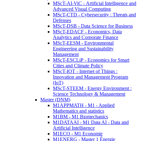
MScT-AI-ViC - Artificial Intelligence and
Advanced Visual Computing
MScT-CTD - Cybersecurity : Threats and
Defenses
MScT-DSB - Data Science for Business
MScT-EDACF - Economics, Data
Analytics and Corporate Finance
MScT-EESM - Environmental
Engineering and Sustainability
Management
MScT-ESCLiP - Economics for Smart
Cities and Climate Policy
MScT-IOT - Internet of Things :
Innovation and Management Program
(IoT)
MScT-STEEM - Energy Environment :
Science Technology & Management
Master (DNM)
M1APPMATH - M1 - Applied
Mathematics and statistics
M1BM - M1 Biomechanics
M1DATAAI - M1 Data AI - Data and
Artificial Intelligence
M1ECO - M1 Economie
M1ENERG - Master 1 Énergie