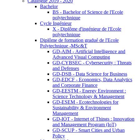
Catalogue 2019 - 2020
Bachelor
BS - Bachelor of Science de l'Ecole
polytechnique
Cycle Ingénieur
X - Diplôme d'ingénieur de l'Ecole
polytechnique
Diplôme de formation gradué de l'Ecole
Polytechnique -MSc&T
GD-AIM - Artificial Intelligence and
Advanced Visual Computing
GD-CYBSEC - Cybersecurity : Threats
and Defenses
GD-DSB - Data Science for Business
GD-EDCF - Economics, Data Analytics
and Corporate Finance
GD-EESTM - Energy Environment :
Science Technology & Management
GD-ESEM - Ecotechnologies for
Sustainability & Environment
Management
GD-IOT - Internet of Things : Innovation
and Management Program (IoT)
GD-SCUP - Smart Cities and Urban
Policy