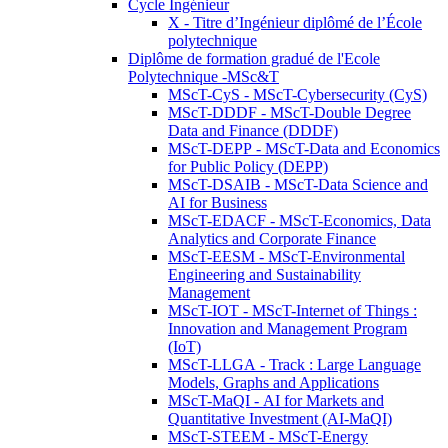
Cycle Ingénieur
X - Titre d’Ingénieur diplômé de l’École
polytechnique
Diplôme de formation gradué de l'Ecole
Polytechnique -MSc&T
MScT-CyS - MScT-Cybersecurity (CyS)
MScT-DDDF - MScT-Double Degree
Data and Finance (DDDF)
MScT-DEPP - MScT-Data and Economics
for Public Policy (DEPP)
MScT-DSAIB - MScT-Data Science and
AI for Business
MScT-EDACF - MScT-Economics, Data
Analytics and Corporate Finance
MScT-EESM - MScT-Environmental
Engineering and Sustainability
Management
MScT-IOT - MScT-Internet of Things :
Innovation and Management Program
(IoT)
MScT-LLGA - Track : Large Language
Models, Graphs and Applications
MScT-MaQI - AI for Markets and
Quantitative Investment (AI-MaQI)
MScT-STEEM - MScT-Energy