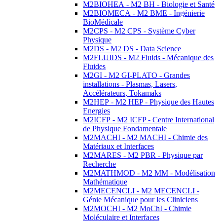
M2BIOHEA - M2 BH - Biologie et Santé
M2BIOMECA - M2 BME - Ingénierie
BioMédicale
M2CPS - M2 CPS - Système Cyber
Physique
M2DS - M2 DS - Data Science
M2FLUIDS - M2 Fluids - Mécanique des
Fluides
M2GI - M2 GI-PLATO - Grandes
installations - Plasmas, Lasers,
Accélérateurs, Tokamaks
M2HEP - M2 HEP - Physique des Hautes
Energies
M2ICFP - M2 ICFP - Centre International
de Physique Fondamentale
M2MACHI - M2 MACHI - Chimie des
Matériaux et Interfaces
M2MARES - M2 PBR - Physique par
Recherche
M2MATHMOD - M2 MM - Modélisation
Mathématique
M2MECENCLI - M2 MECENCLI -
Génie Mécanique pour les Cliniciens
M2MOCHI - M2 MoChI - Chimie
Moléculaire et Interfaces