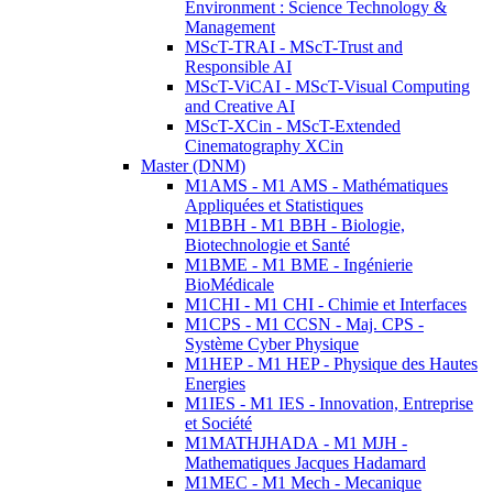
Environment : Science Technology &
Management
MScT-TRAI - MScT-Trust and
Responsible AI
MScT-ViCAI - MScT-Visual Computing
and Creative AI
MScT-XCin - MScT-Extended
Cinematography XCin
Master (DNM)
M1AMS - M1 AMS - Mathématiques
Appliquées et Statistiques
M1BBH - M1 BBH - Biologie,
Biotechnologie et Santé
M1BME - M1 BME - Ingénierie
BioMédicale
M1CHI - M1 CHI - Chimie et Interfaces
M1CPS - M1 CCSN - Maj. CPS -
Système Cyber Physique
M1HEP - M1 HEP - Physique des Hautes
Energies
M1IES - M1 IES - Innovation, Entreprise
et Société
M1MATHJHADA - M1 MJH -
Mathematiques Jacques Hadamard
M1MEC - M1 Mech - Mecanique