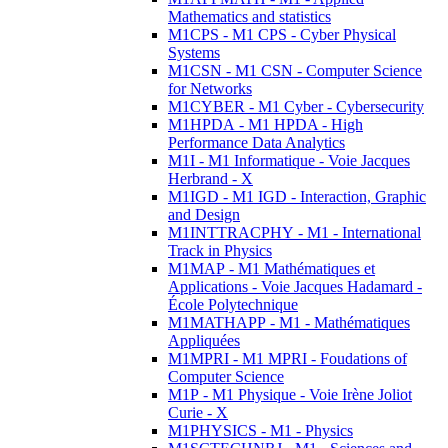
Mathematics and statistics
M1CPS - M1 CPS - Cyber Physical
Systems
M1CSN - M1 CSN - Computer Science
for Networks
M1CYBER - M1 Cyber - Cybersecurity
M1HPDA - M1 HPDA - High
Performance Data Analytics
M1I - M1 Informatique - Voie Jacques
Herbrand - X
M1IGD - M1 IGD - Interaction, Graphic
and Design
M1INTTRACPHY - M1 - International
Track in Physics
M1MAP - M1 Mathématiques et
Applications - Voie Jacques Hadamard -
École Polytechnique
M1MATHAPP - M1 - Mathématiques
Appliquées
M1MPRI - M1 MPRI - Foudations of
Computer Science
M1P - M1 Physique - Voie Irène Joliot
Curie - X
M1PHYSICS - M1 - Physics