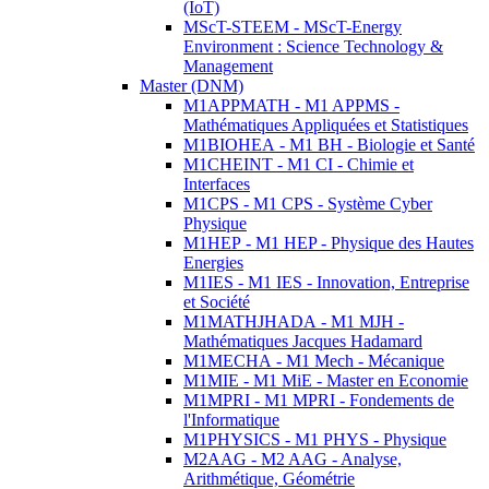
(IoT)
MScT-STEEM - MScT-Energy
Environment : Science Technology &
Management
Master (DNM)
M1APPMATH - M1 APPMS -
Mathématiques Appliquées et Statistiques
M1BIOHEA - M1 BH - Biologie et Santé
M1CHEINT - M1 CI - Chimie et
Interfaces
M1CPS - M1 CPS - Système Cyber
Physique
M1HEP - M1 HEP - Physique des Hautes
Energies
M1IES - M1 IES - Innovation, Entreprise
et Société
M1MATHJHADA - M1 MJH -
Mathématiques Jacques Hadamard
M1MECHA - M1 Mech - Mécanique
M1MIE - M1 MiE - Master en Economie
M1MPRI - M1 MPRI - Fondements de
l'Informatique
M1PHYSICS - M1 PHYS - Physique
M2AAG - M2 AAG - Analyse,
Arithmétique, Géométrie