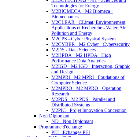
M1SCTECHNRJ - M1 - Sciences and
Technologies for Energy
M2BIOMECA - M2 Biomeca -
Biomechanics
M2CLEAR - CLimat, Environnement,
Applications et Recherche - Water, Air,
Pollution and Energy
M2CPS - Cyber Physical System
M2CYBER - M2 Cyber - Cybersecurity
M2DS - Data Sciences
M2HPDA - M2 HPDA - High
Performance Data Analytics
M2IGD - M2 IGD - Interaction, Graphic
and Design
M2MPRI - M2 MPRI - Foudations of
Computer Science
M2MPRO - M2 MPRO - Operation
Research
M2PDS - M2 PDS - Parallel and
Distributed Systems
M2PIC - Projet Innovation Conception
Non Diplomant
ND - Non Diplomant
Programme d'échange
PEI - Echanges PEI