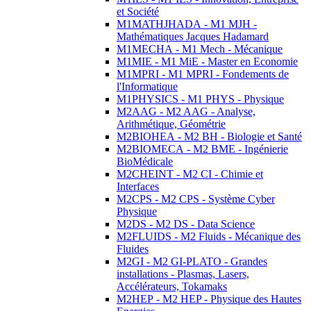
et Société
M1MATHJHADA - M1 MJH -
Mathématiques Jacques Hadamard
M1MECHA - M1 Mech - Mécanique
M1MIE - M1 MiE - Master en Economie
M1MPRI - M1 MPRI - Fondements de
l'Informatique
M1PHYSICS - M1 PHYS - Physique
M2AAG - M2 AAG - Analyse,
Arithmétique, Géométrie
M2BIOHEA - M2 BH - Biologie et Santé
M2BIOMECA - M2 BME - Ingénierie
BioMédicale
M2CHEINT - M2 CI - Chimie et
Interfaces
M2CPS - M2 CPS - Système Cyber
Physique
M2DS - M2 DS - Data Science
M2FLUIDS - M2 Fluids - Mécanique des
Fluides
M2GI - M2 GI-PLATO - Grandes
installations - Plasmas, Lasers,
Accélérateurs, Tokamaks
M2HEP - M2 HEP - Physique des Hautes