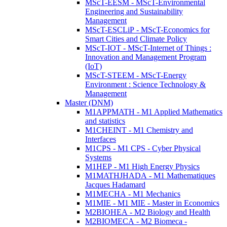
MScT-EESM - MScT-Environmental
Engineering and Sustainability
Management
MScT-ESCLiP - MScT-Economics for
Smart Cities and Climate Policy
MScT-IOT - MScT-Internet of Things :
Innovation and Management Program
(IoT)
MScT-STEEM - MScT-Energy
Environment : Science Technology &
Management
Master (DNM)
M1APPMATH - M1 Applied Mathematics
and statistics
M1CHEINT - M1 Chemistry and
Interfaces
M1CPS - M1 CPS - Cyber Physical
Systems
M1HEP - M1 High Energy Physics
M1MATHJHADA - M1 Mathematiques
Jacques Hadamard
M1MECHA - M1 Mechanics
M1MIE - M1 MIE - Master in Economics
M2BIOHEA - M2 Biology and Health
M2BIOMECA - M2 Biomeca -