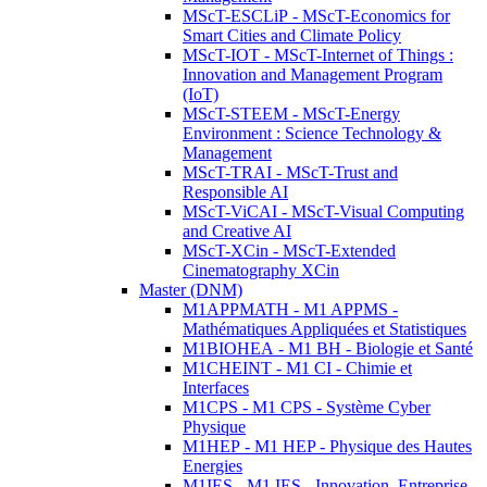
MScT-ESCLiP - MScT-Economics for
Smart Cities and Climate Policy
MScT-IOT - MScT-Internet of Things :
Innovation and Management Program
(IoT)
MScT-STEEM - MScT-Energy
Environment : Science Technology &
Management
MScT-TRAI - MScT-Trust and
Responsible AI
MScT-ViCAI - MScT-Visual Computing
and Creative AI
MScT-XCin - MScT-Extended
Cinematography XCin
Master (DNM)
M1APPMATH - M1 APPMS -
Mathématiques Appliquées et Statistiques
M1BIOHEA - M1 BH - Biologie et Santé
M1CHEINT - M1 CI - Chimie et
Interfaces
M1CPS - M1 CPS - Système Cyber
Physique
M1HEP - M1 HEP - Physique des Hautes
Energies
M1IES - M1 IES - Innovation, Entreprise