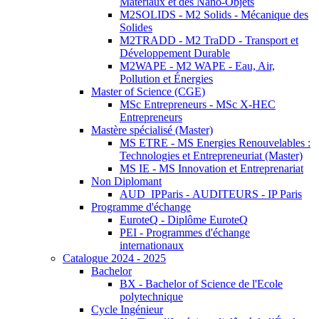
Matériaux et des Nano-Objets
M2SOLIDS - M2 Solids - Mécanique des
Solides
M2TRADD - M2 TraDD - Transport et
Développement Durable
M2WAPE - M2 WAPE - Eau, Air,
Pollution et Énergies
Master of Science (CGE)
MSc Entrepreneurs - MSc X-HEC
Entrepreneurs
Mastère spécialisé (Master)
MS ETRE - MS Energies Renouvelables :
Technologies et Entrepreneuriat (Master)
MS IE - MS Innovation et Entreprenariat
Non Diplomant
AUD_IPParis - AUDITEURS - IP Paris
Programme d'échange
EuroteQ - Diplôme EuroteQ
PEI - Programmes d'échange
internationaux
Catalogue 2024 - 2025
Bachelor
BX - Bachelor of Science de l'Ecole
polytechnique
Cycle Ingénieur