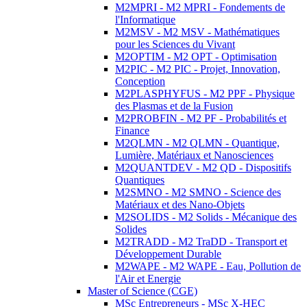
M2MPRI - M2 MPRI - Fondements de
l'Informatique
M2MSV - M2 MSV - Mathématiques
pour les Sciences du Vivant
M2OPTIM - M2 OPT - Optimisation
M2PIC - M2 PIC - Projet, Innovation,
Conception
M2PLASPHYFUS - M2 PPF - Physique
des Plasmas et de la Fusion
M2PROBFIN - M2 PF - Probabilités et
Finance
M2QLMN - M2 QLMN - Quantique,
Lumière, Matériaux et Nanosciences
M2QUANTDEV - M2 QD - Dispositifs
Quantiques
M2SMNO - M2 SMNO - Science des
Matériaux et des Nano-Objets
M2SOLIDS - M2 Solids - Mécanique des
Solides
M2TRADD - M2 TraDD - Transport et
Développement Durable
M2WAPE - M2 WAPE - Eau, Pollution de
l'Air et Energie
Master of Science (CGE)
MSc Entrepreneurs - MSc X-HEC