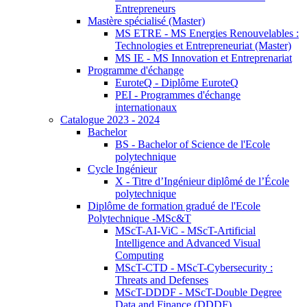
Entrepreneurs
Mastère spécialisé (Master)
MS ETRE - MS Energies Renouvelables :
Technologies et Entrepreneuriat (Master)
MS IE - MS Innovation et Entreprenariat
Programme d'échange
EuroteQ - Diplôme EuroteQ
PEI - Programmes d'échange
internationaux
Catalogue 2023 - 2024
Bachelor
BS - Bachelor of Science de l'Ecole
polytechnique
Cycle Ingénieur
X - Titre d’Ingénieur diplômé de l’École
polytechnique
Diplôme de formation gradué de l'Ecole
Polytechnique -MSc&T
MScT-AI-ViC - MScT-Artificial
Intelligence and Advanced Visual
Computing
MScT-CTD - MScT-Cybersecurity :
Threats and Defenses
MScT-DDDF - MScT-Double Degree
Data and Finance (DDDF)