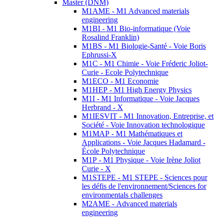
Master (DNM)
M1AME - M1 Advanced materials
engineering
M1BI - M1 Bio-informatique (Voie
Rosalind Franklin)
M1BS - M1 Biologie-Santé - Voie Boris
Ephrussi-X
M1C - M1 Chimie - Voie Fréderic Joliot-
Curie - Ecole Polytechnique
M1ECO - M1 Economie
M1HEP - M1 High Energy Physics
M1I - M1 Informatique - Voie Jacques
Herbrand - X
M1IESVIT - M1 Innovation, Entreprise, et
Société - Voie Innovation technologique
M1MAP - M1 Mathématiques et
Applications - Voie Jacques Hadamard -
École Polytechnique
M1P - M1 Physique - Voie Irène Joliot
Curie - X
M1STEPE - M1 STEPE - Sciences pour
les défis de l'environnement/Sciences for
environmentals challenges
M2AME - Advanced materials
engineering