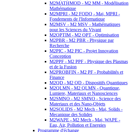
M2MATHMOD - M2 MM - Modélisation
Mathématique
M2MPRI - M2 FODQ - Maj. MPRI -
Fondements de l'Informatique
M2MSV - M2 MSV - Mathématiques
pour les Sciences du Vivant
M2OPTIM - M2 OPT - Optimisation
M2PBR - M2 PBR - Physique par
Recherche
M2PIC - M2 PIC - Projet Innovation
Conception
M2PPF - M2 PPF - Physique des Plasmas
et de la Fusion
M2PROBFIN - M2 PF - Probabilités et
Finance
M2QD - M2 QD - Dispositifs Quantiques
M2QLMN - M2 QLMN - Quantique,
Lumiere, Materiaux et Nanosciences
M2SMNO - M2 SMNO - Science des
Materiaux et des Nano-Objets
M2SOLIDS - M2 Mech - Maj. Solids -
Mecanique des Solides
M2WAPE - M2 Mech - Maj. WAPE -
Eau, Air, Pollution et Energies
Programme d'échange