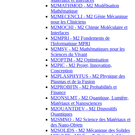
Matériaux et Interfaces
M2MATHMOD - M2 Modélisation
Mathématique
M2MECENCLI - M2 Génie Mécanique
pour les Cliniciens
M2MOCHI - M2 Chimie Moléculaire et
Interfaces
M2MPRI - M2 Fondements de
l'Informatique MPRI
M2MSV - M2 Mathématiques pour les
Sciences du Vivant
M2OPTIM - M2 Optimisation
M2PIC - M2 Projet, Innovation,
Conception
M2PLASPHYFUS - M2 Physique des
Plasmas et de la Fusion
M2PROBFIN - M2 Probabilités et
Finance
M2QNSLMT - M2 Quantique, Lumière,
Matériaux et Nanosciences
M2QUANTDEV - M2 Dispositifs
Quantiques
M2SMNO - M2 Science des Matériaux et
des Nano-Objets
M2SOLIDS - M2 Mécanique des Solides