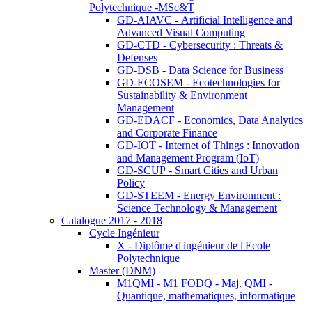
Polytechnique -MSc&T
GD-AIAVC - Artificial Intelligence and
Advanced Visual Computing
GD-CTD - Cybersecurity : Threats &
Defenses
GD-DSB - Data Science for Business
GD-ECOSEM - Ecotechnologies for
Sustainability & Environment
Management
GD-EDACF - Economics, Data Analytics
and Corporate Finance
GD-IOT - Internet of Things : Innovation
and Management Program (IoT)
GD-SCUP - Smart Cities and Urban
Policy
GD-STEEM - Energy Environment :
Science Technology & Management
Catalogue 2017 - 2018
Cycle Ingénieur
X - Diplôme d'ingénieur de l'Ecole
Polytechnique
Master (DNM)
M1QMI - M1 FODQ - Maj. QMI -
Quantique, mathematiques, informatique