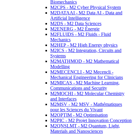
Biomechanics
M2CPS - M2 Cyber Physical System
M2DATAAI - M2 Data AI - Data and
Artificial Intelligence
M2DS - M2 Data Sciences
M2ENERG - M2 Énergie
M2FLUIDS - M2 Fluids - Fluid
Mechanics
M2HEP - M2 High Energy physics
M2ICS - M2 Integration, Circuits and
Systems
M2MATHMOD - M2 Mathematical
Modelling
M2MECENCLI - M2 Mecencli -
Mechanical Engineering for Clinicians
M2MICAS - M2 Machine Learning,
Communications and Security
M2MOCHI - M2 Molecular Chemistry
and Interfaces
M2MSV - M2 MSV - Mathématiques
pour les Sciences du Vivant
M2OPTIM - M2 Optimisation
M2PIC - M2 Projet Innovation Conception
M2QNSLMT - M2 Quantum, Light,
Materials and Nanosciences