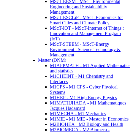
MScT-EESM - MScT-Environmental
Engineering and Sustainability
Management
MScT-ESCLiP - MScT-Economics for
Smart Cities and Climate Policy
MScT-IOT - MScT-Internet of Things :
Innovation and Management Program
(IoT)
MScT-STEEM - MScT-Energy
Environment : Science Technology &
Management
Master (DNM)
M1APPMATH - M1 Applied Mathematics
and statistics
M1CHEINT - M1 Chemistry and
Interfaces
M1CPS - M1 CPS - Cyber Physical
Systems
M1HEP - M1 High Energy Physics
M1MATHJHADA - M1 Mathematiques
Jacques Hadamard
M1MECHA - M1 Mechanics
M1MIE - M1 MIE - Master in Economics
M2BIOHEA - M2 Biology and Health
M2BIOMECA - M2 Biomeca -