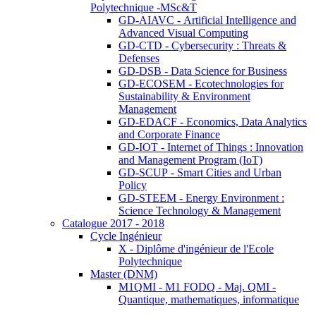
Polytechnique -MSc&T
GD-AIAVC - Artificial Intelligence and
Advanced Visual Computing
GD-CTD - Cybersecurity : Threats &
Defenses
GD-DSB - Data Science for Business
GD-ECOSEM - Ecotechnologies for
Sustainability & Environment
Management
GD-EDACF - Economics, Data Analytics
and Corporate Finance
GD-IOT - Internet of Things : Innovation
and Management Program (IoT)
GD-SCUP - Smart Cities and Urban
Policy
GD-STEEM - Energy Environment :
Science Technology & Management
Catalogue 2017 - 2018
Cycle Ingénieur
X - Diplôme d'ingénieur de l'Ecole
Polytechnique
Master (DNM)
M1QMI - M1 FODQ - Maj. QMI -
Quantique, mathematiques, informatique