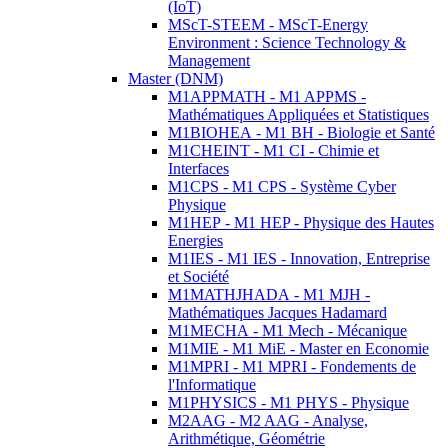
(IoT)
MScT-STEEM - MScT-Energy
Environment : Science Technology &
Management
Master (DNM)
M1APPMATH - M1 APPMS -
Mathématiques Appliquées et Statistiques
M1BIOHEA - M1 BH - Biologie et Santé
M1CHEINT - M1 CI - Chimie et
Interfaces
M1CPS - M1 CPS - Système Cyber
Physique
M1HEP - M1 HEP - Physique des Hautes
Energies
M1IES - M1 IES - Innovation, Entreprise
et Société
M1MATHJHADA - M1 MJH -
Mathématiques Jacques Hadamard
M1MECHA - M1 Mech - Mécanique
M1MIE - M1 MiE - Master en Economie
M1MPRI - M1 MPRI - Fondements de
l'Informatique
M1PHYSICS - M1 PHYS - Physique
M2AAG - M2 AAG - Analyse,
Arithmétique, Géométrie