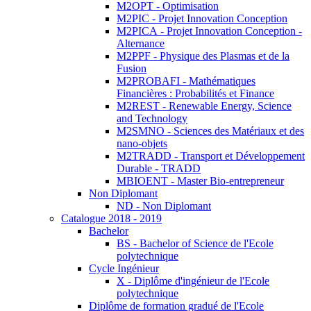
M2OPT - Optimisation
M2PIC - Projet Innovation Conception
M2PICA - Projet Innovation Conception -
Alternance
M2PPF - Physique des Plasmas et de la
Fusion
M2PROBAFI - Mathématiques
Financières : Probabilités et Finance
M2REST - Renewable Energy, Science
and Technology
M2SMNO - Sciences des Matériaux et des
nano-objets
M2TRADD - Transport et Développement
Durable - TRADD
MBIOENT - Master Bio-entrepreneur
Non Diplomant
ND - Non Diplomant
Catalogue 2018 - 2019
Bachelor
BS - Bachelor of Science de l'Ecole
polytechnique
Cycle Ingénieur
X - Diplôme d'ingénieur de l'Ecole
polytechnique
Diplôme de formation gradué de l'Ecole