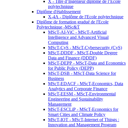
X - Titre d’Ingénieur diplômé de l’École
polytechnique
Diplôme d'établissement
X-4A - Diplôme de l'Ecole polytechnique
Diplôme de formation gradué de l'Ecole
Polytechnique -MSc&T
MScT-AI-ViC - MScT-Artificial
Intelligence and Advanced Visual
Computing
MScT-CyS - MScT-Cybersecurity (CyS)
MScT-DDDF - MScT-Double Degree
Data and Finance (DDDF)
MScT-DEPP - MScT-Data and Economics
for Public Policy (DEPP)
MScT-DSB - MScT-Data Science for
Business
MScT-EDACF - MScT-Economics, Data
Analytics and Corporate Finance
MScT-EESM - MScT-Environmental
Engineering and Sustainability
Management
MScT-ESCLiP - MScT-Economics for
Smart Cities and Climate Policy
MScT-IOT - MScT-Internet of Things :
Innovation and Management Program