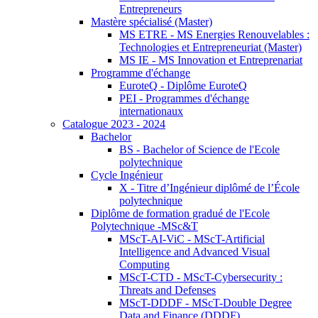
Entrepreneurs
Mastère spécialisé (Master)
MS ETRE - MS Energies Renouvelables :
Technologies et Entrepreneuriat (Master)
MS IE - MS Innovation et Entreprenariat
Programme d'échange
EuroteQ - Diplôme EuroteQ
PEI - Programmes d'échange
internationaux
Catalogue 2023 - 2024
Bachelor
BS - Bachelor of Science de l'Ecole
polytechnique
Cycle Ingénieur
X - Titre d’Ingénieur diplômé de l’École
polytechnique
Diplôme de formation gradué de l'Ecole
Polytechnique -MSc&T
MScT-AI-ViC - MScT-Artificial
Intelligence and Advanced Visual
Computing
MScT-CTD - MScT-Cybersecurity :
Threats and Defenses
MScT-DDDF - MScT-Double Degree
Data and Finance (DDDF)