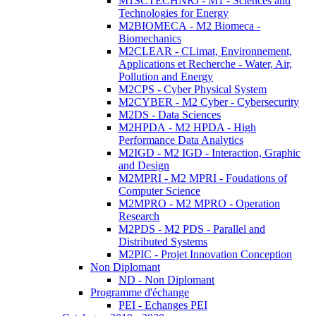
M1SCTECHNRJ - M1 - Sciences and
Technologies for Energy
M2BIOMECA - M2 Biomeca -
Biomechanics
M2CLEAR - CLimat, Environnement,
Applications et Recherche - Water, Air,
Pollution and Energy
M2CPS - Cyber Physical System
M2CYBER - M2 Cyber - Cybersecurity
M2DS - Data Sciences
M2HPDA - M2 HPDA - High
Performance Data Analytics
M2IGD - M2 IGD - Interaction, Graphic
and Design
M2MPRI - M2 MPRI - Foudations of
Computer Science
M2MPRO - M2 MPRO - Operation
Research
M2PDS - M2 PDS - Parallel and
Distributed Systems
M2PIC - Projet Innovation Conception
Non Diplomant
ND - Non Diplomant
Programme d'échange
PEI - Echanges PEI