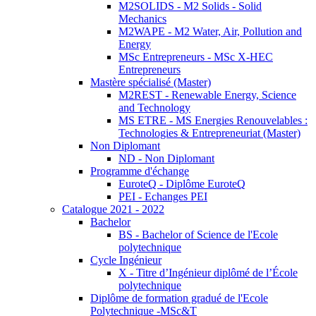
M2SOLIDS - M2 Solids - Solid
Mechanics
M2WAPE - M2 Water, Air, Pollution and
Energy
MSc Entrepreneurs - MSc X-HEC
Entrepreneurs
Mastère spécialisé (Master)
M2REST - Renewable Energy, Science
and Technology
MS ETRE - MS Energies Renouvelables :
Technologies & Entrepreneuriat (Master)
Non Diplomant
ND - Non Diplomant
Programme d'échange
EuroteQ - Diplôme EuroteQ
PEI - Echanges PEI
Catalogue 2021 - 2022
Bachelor
BS - Bachelor of Science de l'Ecole
polytechnique
Cycle Ingénieur
X - Titre d’Ingénieur diplômé de l’École
polytechnique
Diplôme de formation gradué de l'Ecole
Polytechnique -MSc&T