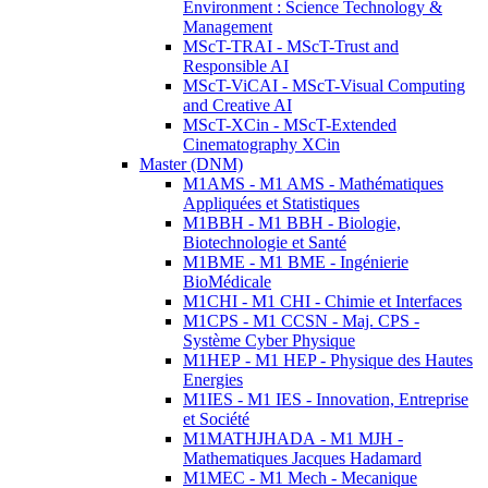
Environment : Science Technology &
Management
MScT-TRAI - MScT-Trust and
Responsible AI
MScT-ViCAI - MScT-Visual Computing
and Creative AI
MScT-XCin - MScT-Extended
Cinematography XCin
Master (DNM)
M1AMS - M1 AMS - Mathématiques
Appliquées et Statistiques
M1BBH - M1 BBH - Biologie,
Biotechnologie et Santé
M1BME - M1 BME - Ingénierie
BioMédicale
M1CHI - M1 CHI - Chimie et Interfaces
M1CPS - M1 CCSN - Maj. CPS -
Système Cyber Physique
M1HEP - M1 HEP - Physique des Hautes
Energies
M1IES - M1 IES - Innovation, Entreprise
et Société
M1MATHJHADA - M1 MJH -
Mathematiques Jacques Hadamard
M1MEC - M1 Mech - Mecanique