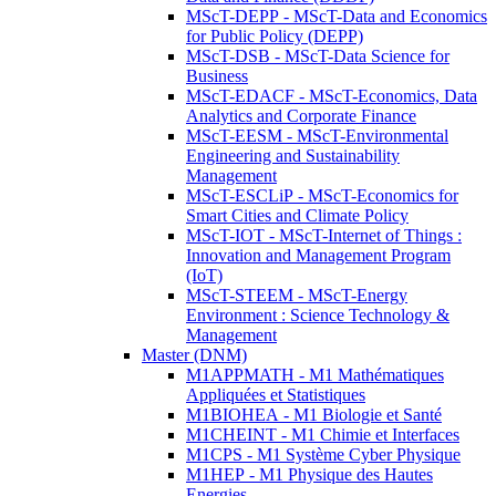
MScT-DEPP - MScT-Data and Economics
for Public Policy (DEPP)
MScT-DSB - MScT-Data Science for
Business
MScT-EDACF - MScT-Economics, Data
Analytics and Corporate Finance
MScT-EESM - MScT-Environmental
Engineering and Sustainability
Management
MScT-ESCLiP - MScT-Economics for
Smart Cities and Climate Policy
MScT-IOT - MScT-Internet of Things :
Innovation and Management Program
(IoT)
MScT-STEEM - MScT-Energy
Environment : Science Technology &
Management
Master (DNM)
M1APPMATH - M1 Mathématiques
Appliquées et Statistiques
M1BIOHEA - M1 Biologie et Santé
M1CHEINT - M1 Chimie et Interfaces
M1CPS - M1 Système Cyber Physique
M1HEP - M1 Physique des Hautes
Energies