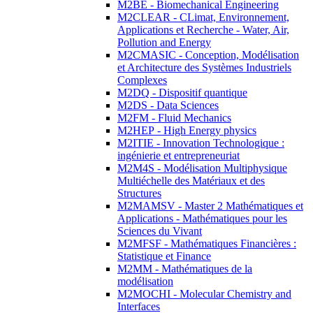
M2BE - Biomechanical Engineering
M2CLEAR - CLimat, Environnement,
Applications et Recherche - Water, Air,
Pollution and Energy
M2CMASIC - Conception, Modélisation
et Architecture des Systèmes Industriels
Complexes
M2DQ - Dispositif quantique
M2DS - Data Sciences
M2FM - Fluid Mechanics
M2HEP - High Energy physics
M2ITIE - Innovation Technologique :
ingénierie et entrepreneuriat
M2M4S - Modélisation Multiphysique
Multiéchelle des Matériaux et des
Structures
M2MAMSV - Master 2 Mathématiques et
Applications - Mathématiques pour les
Sciences du Vivant
M2MFSF - Mathématiques Financières :
Statistique et Finance
M2MM - Mathématiques de la
modélisation
M2MOCHI - Molecular Chemistry and
Interfaces