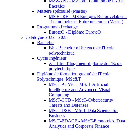
M2WAPE - M2 Eau, Pollution de l'Air et
Energies
Mastère spécialisé (Master)
MS ETRE - MS Energies Renouvelables :
Technologies et Entrepreneuriat (Master)
Programme d'échange
EuroteQ - Diplôme EuroteQ
Catalogue 2022 - 2023
Bachelor
BS - Bachelor of Science de l'Ecole
polytechnique
Cycle Ingénieur
X - Titre d’Ingénieur diplômé de l’École
polytechnique
Diplôme de formation gradué de l'Ecole
Polytechnique -MSc&T
MScT-AI-ViC - MScT-Artificial
Intelligence and Advanced Visual
Computing
MScT-CTD - MScT-Cybersecurity :
Threats and Defenses
MScT-DSB - MScT-Data Science for
Business
MScT-EDACF - MScT-Economics, Data
Analytics and Corporate Finance