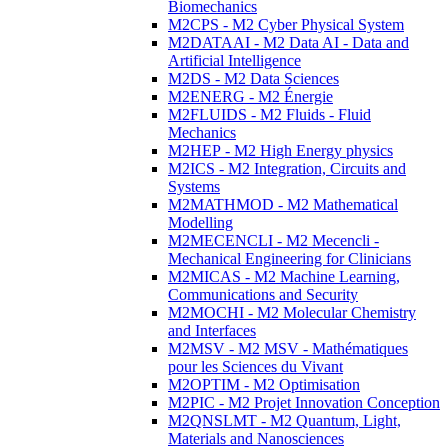
Biomechanics
M2CPS - M2 Cyber Physical System
M2DATAAI - M2 Data AI - Data and
Artificial Intelligence
M2DS - M2 Data Sciences
M2ENERG - M2 Énergie
M2FLUIDS - M2 Fluids - Fluid
Mechanics
M2HEP - M2 High Energy physics
M2ICS - M2 Integration, Circuits and
Systems
M2MATHMOD - M2 Mathematical
Modelling
M2MECENCLI - M2 Mecencli -
Mechanical Engineering for Clinicians
M2MICAS - M2 Machine Learning,
Communications and Security
M2MOCHI - M2 Molecular Chemistry
and Interfaces
M2MSV - M2 MSV - Mathématiques
pour les Sciences du Vivant
M2OPTIM - M2 Optimisation
M2PIC - M2 Projet Innovation Conception
M2QNSLMT - M2 Quantum, Light,
Materials and Nanosciences