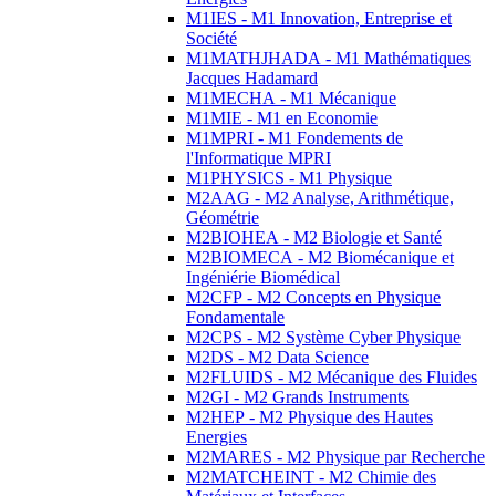
M1IES - M1 Innovation, Entreprise et
Société
M1MATHJHADA - M1 Mathématiques
Jacques Hadamard
M1MECHA - M1 Mécanique
M1MIE - M1 en Economie
M1MPRI - M1 Fondements de
l'Informatique MPRI
M1PHYSICS - M1 Physique
M2AAG - M2 Analyse, Arithmétique,
Géométrie
M2BIOHEA - M2 Biologie et Santé
M2BIOMECA - M2 Biomécanique et
Ingéniérie Biomédical
M2CFP - M2 Concepts en Physique
Fondamentale
M2CPS - M2 Système Cyber Physique
M2DS - M2 Data Science
M2FLUIDS - M2 Mécanique des Fluides
M2GI - M2 Grands Instruments
M2HEP - M2 Physique des Hautes
Energies
M2MARES - M2 Physique par Recherche
M2MATCHEINT - M2 Chimie des