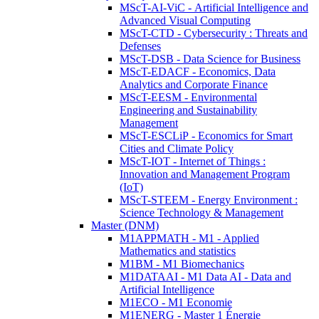
MScT-AI-ViC - Artificial Intelligence and
Advanced Visual Computing
MScT-CTD - Cybersecurity : Threats and
Defenses
MScT-DSB - Data Science for Business
MScT-EDACF - Economics, Data
Analytics and Corporate Finance
MScT-EESM - Environmental
Engineering and Sustainability
Management
MScT-ESCLiP - Economics for Smart
Cities and Climate Policy
MScT-IOT - Internet of Things :
Innovation and Management Program
(IoT)
MScT-STEEM - Energy Environment :
Science Technology & Management
Master (DNM)
M1APPMATH - M1 - Applied
Mathematics and statistics
M1BM - M1 Biomechanics
M1DATAAI - M1 Data AI - Data and
Artificial Intelligence
M1ECO - M1 Economie
M1ENERG - Master 1 Énergie