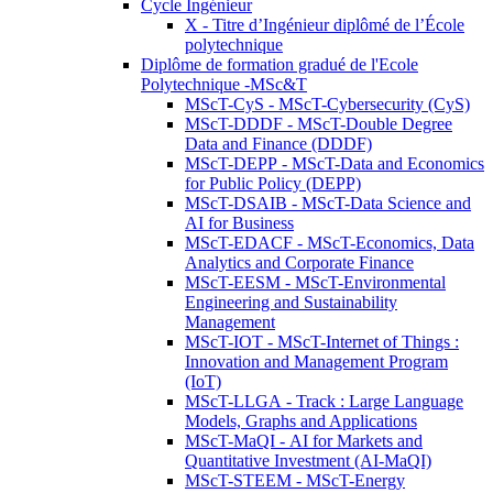
Cycle Ingénieur
X - Titre d’Ingénieur diplômé de l’École
polytechnique
Diplôme de formation gradué de l'Ecole
Polytechnique -MSc&T
MScT-CyS - MScT-Cybersecurity (CyS)
MScT-DDDF - MScT-Double Degree
Data and Finance (DDDF)
MScT-DEPP - MScT-Data and Economics
for Public Policy (DEPP)
MScT-DSAIB - MScT-Data Science and
AI for Business
MScT-EDACF - MScT-Economics, Data
Analytics and Corporate Finance
MScT-EESM - MScT-Environmental
Engineering and Sustainability
Management
MScT-IOT - MScT-Internet of Things :
Innovation and Management Program
(IoT)
MScT-LLGA - Track : Large Language
Models, Graphs and Applications
MScT-MaQI - AI for Markets and
Quantitative Investment (AI-MaQI)
MScT-STEEM - MScT-Energy