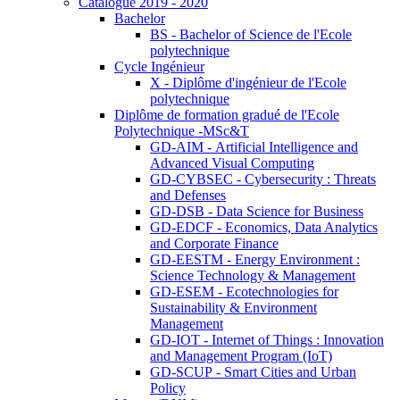
Catalogue 2019 - 2020
Bachelor
BS - Bachelor of Science de l'Ecole
polytechnique
Cycle Ingénieur
X - Diplôme d'ingénieur de l'Ecole
polytechnique
Diplôme de formation gradué de l'Ecole
Polytechnique -MSc&T
GD-AIM - Artificial Intelligence and
Advanced Visual Computing
GD-CYBSEC - Cybersecurity : Threats
and Defenses
GD-DSB - Data Science for Business
GD-EDCF - Economics, Data Analytics
and Corporate Finance
GD-EESTM - Energy Environment :
Science Technology & Management
GD-ESEM - Ecotechnologies for
Sustainability & Environment
Management
GD-IOT - Internet of Things : Innovation
and Management Program (IoT)
GD-SCUP - Smart Cities and Urban
Policy