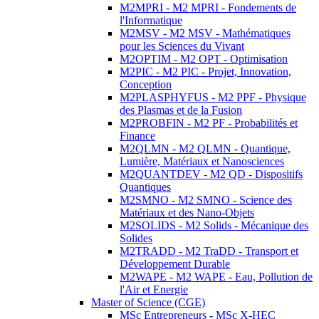
M2MPRI - M2 MPRI - Fondements de
l'Informatique
M2MSV - M2 MSV - Mathématiques
pour les Sciences du Vivant
M2OPTIM - M2 OPT - Optimisation
M2PIC - M2 PIC - Projet, Innovation,
Conception
M2PLASPHYFUS - M2 PPF - Physique
des Plasmas et de la Fusion
M2PROBFIN - M2 PF - Probabilités et
Finance
M2QLMN - M2 QLMN - Quantique,
Lumière, Matériaux et Nanosciences
M2QUANTDEV - M2 QD - Dispositifs
Quantiques
M2SMNO - M2 SMNO - Science des
Matériaux et des Nano-Objets
M2SOLIDS - M2 Solids - Mécanique des
Solides
M2TRADD - M2 TraDD - Transport et
Développement Durable
M2WAPE - M2 WAPE - Eau, Pollution de
l'Air et Energie
Master of Science (CGE)
MSc Entrepreneurs - MSc X-HEC