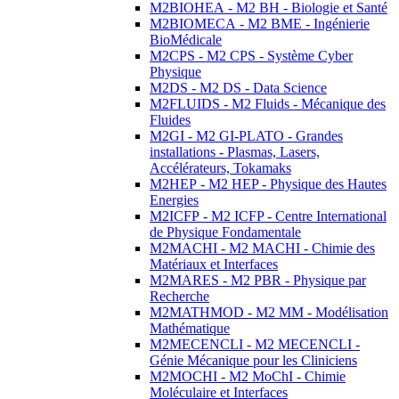
M2BIOHEA - M2 BH - Biologie et Santé
M2BIOMECA - M2 BME - Ingénierie
BioMédicale
M2CPS - M2 CPS - Système Cyber
Physique
M2DS - M2 DS - Data Science
M2FLUIDS - M2 Fluids - Mécanique des
Fluides
M2GI - M2 GI-PLATO - Grandes
installations - Plasmas, Lasers,
Accélérateurs, Tokamaks
M2HEP - M2 HEP - Physique des Hautes
Energies
M2ICFP - M2 ICFP - Centre International
de Physique Fondamentale
M2MACHI - M2 MACHI - Chimie des
Matériaux et Interfaces
M2MARES - M2 PBR - Physique par
Recherche
M2MATHMOD - M2 MM - Modélisation
Mathématique
M2MECENCLI - M2 MECENCLI -
Génie Mécanique pour les Cliniciens
M2MOCHI - M2 MoChI - Chimie
Moléculaire et Interfaces