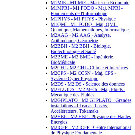
M1MIE - M1 MiE - Master en Economie
M1MPRI - M1 FODQ - Maj. MPRI -
Fondements de l'Informatique
M1PHYS - M1 PHYS - Physique
M1QMI - M1 FODQ - Maj. QMI -
Quantique, Mathematiques, Informatique
M2AAG - M2 AAG - Analyse,
Arithmétique, Géométrie
M2BBH - M2 BBH - Biologie,
Biotechnologie et Santé
M2BME - M2 BME - Ingénierie
BioMédicale
M2CHI - M2 CHI - Chimie et Interfaces
M2CPS - M2 CCSN - Maj. CPS -
Système Cyber Physique
M2DS - M2 DS - Science des données
M2FLUIDS - M2 Mech - Maj. Fluids -
Mecanique des Fluides
M2GIPLATO - M2 GI-PLATO - Grandes
installations - Plasmas, Lasers,
Accélérateurs, Tokamaks
M2HEP - M2 HEP - Physique des Hautes
Energies
M2ICFP - M2 ICFP - Centre International
de Physique Fondamentale