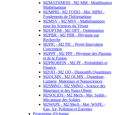
M2MATHMOD - M2 MM - Modélisation
Mathématique
M2MPRI - M2 FODQ - Maj. MPRI -
Fondements de l'Informatique
M2MSV - M2 MSV - Mathématiques
pour les Sciences du Vivant
M2OPTIM - M2 OPT - Optimisation
M2PBR - M2 PBR - Physique par
Recherche
M2PIC - M2 PIC - Projet Innovation
Conception
M2PPF - M2 PPF - Physique des Plasmas
et de la Fusion
M2PROBFIN - M2 PF - Probabilités et
Finance
M2QD - M2 QD - Dispositifs Quantiques
M2QLMN - M2 QLMN - Quantique,
Lumiere, Materiaux et Nanosciences
M2SMNO - M2 SMNO - Science des
Materiaux et des Nano-Objets
M2SOLIDS - M2 Mech - Maj. Solids -
Mecanique des Solides
M2WAPE - M2 Mech - Maj. WAPE -
Eau, Air, Pollution et Energies
Programme d'échange