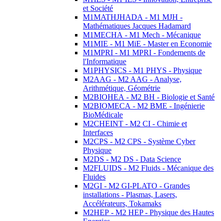
et Société
M1MATHJHADA - M1 MJH -
Mathématiques Jacques Hadamard
M1MECHA - M1 Mech - Mécanique
M1MIE - M1 MiE - Master en Economie
M1MPRI - M1 MPRI - Fondements de
l'Informatique
M1PHYSICS - M1 PHYS - Physique
M2AAG - M2 AAG - Analyse,
Arithmétique, Géométrie
M2BIOHEA - M2 BH - Biologie et Santé
M2BIOMECA - M2 BME - Ingénierie
BioMédicale
M2CHEINT - M2 CI - Chimie et
Interfaces
M2CPS - M2 CPS - Système Cyber
Physique
M2DS - M2 DS - Data Science
M2FLUIDS - M2 Fluids - Mécanique des
Fluides
M2GI - M2 GI-PLATO - Grandes
installations - Plasmas, Lasers,
Accélérateurs, Tokamaks
M2HEP - M2 HEP - Physique des Hautes