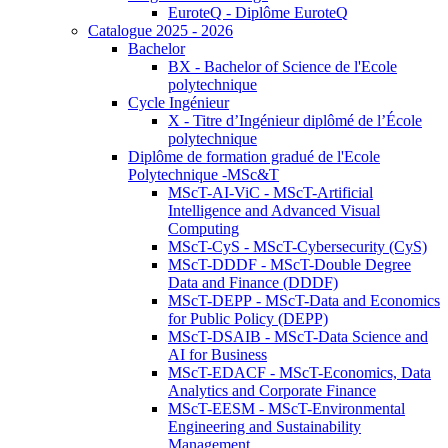
EuroteQ - Diplôme EuroteQ
Catalogue 2025 - 2026
Bachelor
BX - Bachelor of Science de l'Ecole
polytechnique
Cycle Ingénieur
X - Titre d’Ingénieur diplômé de l’École
polytechnique
Diplôme de formation gradué de l'Ecole
Polytechnique -MSc&T
MScT-AI-ViC - MScT-Artificial
Intelligence and Advanced Visual
Computing
MScT-CyS - MScT-Cybersecurity (CyS)
MScT-DDDF - MScT-Double Degree
Data and Finance (DDDF)
MScT-DEPP - MScT-Data and Economics
for Public Policy (DEPP)
MScT-DSAIB - MScT-Data Science and
AI for Business
MScT-EDACF - MScT-Economics, Data
Analytics and Corporate Finance
MScT-EESM - MScT-Environmental
Engineering and Sustainability
Management