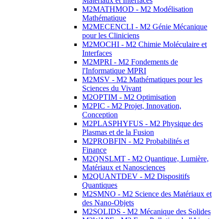
Matériaux et Interfaces
M2MATHMOD - M2 Modélisation
Mathématique
M2MECENCLI - M2 Génie Mécanique
pour les Cliniciens
M2MOCHI - M2 Chimie Moléculaire et
Interfaces
M2MPRI - M2 Fondements de
l'Informatique MPRI
M2MSV - M2 Mathématiques pour les
Sciences du Vivant
M2OPTIM - M2 Optimisation
M2PIC - M2 Projet, Innovation,
Conception
M2PLASPHYFUS - M2 Physique des
Plasmas et de la Fusion
M2PROBFIN - M2 Probabilités et
Finance
M2QNSLMT - M2 Quantique, Lumière,
Matériaux et Nanosciences
M2QUANTDEV - M2 Dispositifs
Quantiques
M2SMNO - M2 Science des Matériaux et
des Nano-Objets
M2SOLIDS - M2 Mécanique des Solides