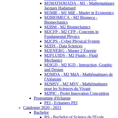
M1MATHJHADA - M1 - Mathematiques
Jacques Hadamard
M1MIE - M1 MiE - Master in Economics
M2BIOMECA - M2 Biomeca -
Biomechanics
M2BM - M2 Biomechanics
M2CFP - M2 CFP - Concepts in
Fundamental Physics
M2CPS - Cyber Physical System
M2DS - Data Sciences
M2ENERG - Master 2 Énergie
M2FLUIDS - M2 Fluids - Fluid
Mechanics
M2IGD - M2 IGD - Interaction, Graphic
and Design
M2MDA - M2 MdA - Mathématiques de
l'Aléatoire
M2MSV - M2 MSV - Mathématiques
pour les Sciences du Vivant
M2PIC - Projet Innovation Conception
Programme d'échange
PEI - Echanges PEI
Catalogue 2020 - 2021
Bachelor
BS - Bachelor of Science de l'Ecole