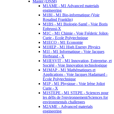
Master (DNM)
M1AME - M1 Advanced materials
engineering
M1BI - M1 Bio-informatique (Voie
Rosalind Franklin)
M1BS - M1 Biologie-Santé - Voie Boris
Ephrussi-X
M1C - M1 Chimie - Voie Fréderic Joliot-
Curie - Ecole Polytechnique
M1ECO - M1 Economie
M1HEP - M1 High Energy Physics
M1I - M1 Informatique - Voie Jacques
Herbrand - X
M1IESVIT - M1 Innovation, Entreprise, et
Société - Voie Innovation technologique
M1MAP - M1 Mathématiques et
Applications - Voie Jacques Hadamard -
École Polytechnique
M1P - M1 Physique - Voie Irène Joliot
Curie - X
M1STEPE - M1 STEPE - Sciences pour
les défis de l'environnement/Sciences for
environmentals challenges
M2AME - Advanced materials
engineering