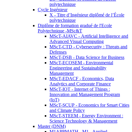
polytechnique
Cycle Ingénieur
X - Titre d’Ingénieur diplômé de l’École
polytechnique
Diplôme de formation gradué de l'Ecole
Polytechnique -MSc&T
MScT-AIAVC - Artificial Intelligence and
Advanced Visual Computing
MScT-CTD - Cybersecurity : Threats and
Defenses
MScT-DSB - Data Science for Business
MScT-ECOSEM - Environmental
Engineering and Sustainability
Management
MScT-EDACF - Economics, Data
Analytics and Corporate Finance
MScT-IOT - Internet of Things :
Innovation and Management Program
(IoT)
MScT-SCUP - Economics for Smart Cities
and Climate Policy
MScT-STEEM - Energy Environment :
Science Technology & Management
Master (DNM)
M1APPMATH - M1 - Applied