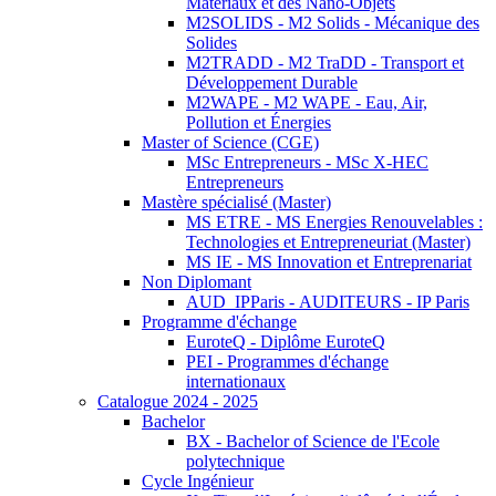
Matériaux et des Nano-Objets
M2SOLIDS - M2 Solids - Mécanique des
Solides
M2TRADD - M2 TraDD - Transport et
Développement Durable
M2WAPE - M2 WAPE - Eau, Air,
Pollution et Énergies
Master of Science (CGE)
MSc Entrepreneurs - MSc X-HEC
Entrepreneurs
Mastère spécialisé (Master)
MS ETRE - MS Energies Renouvelables :
Technologies et Entrepreneuriat (Master)
MS IE - MS Innovation et Entreprenariat
Non Diplomant
AUD_IPParis - AUDITEURS - IP Paris
Programme d'échange
EuroteQ - Diplôme EuroteQ
PEI - Programmes d'échange
internationaux
Catalogue 2024 - 2025
Bachelor
BX - Bachelor of Science de l'Ecole
polytechnique
Cycle Ingénieur