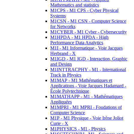
Mathematics and statistics
M1CPS - M1 CPS - Cyber Physical
Systems
M1CSN - M1 CSN - Computer Science
for Networks
M1CYBER - M1 Cyber - Cybersecurity
M1HPDA - M1 HPDA - High
Performance Data Analytics
M1I - M1 Informatique - Voie Jacques
Herbrand - X
M1IGD - M1 IGD - Interaction, Graphic
and Design
M1INTTRACPHY - M1 - International
Track in Physics
M1MAP - M1 Mathématiques et
Applications - Voie Jacques Hadamard -
École Polytechnique
M1MATHAPP - M1 - Mathématiques
Appliquées
M1MPRI - M1 MPRI - Foudations of
Computer Science
M1P - M1 Physique - Voie Irène Joliot
Curie - X
M1PHYSICS - M1 - Physics