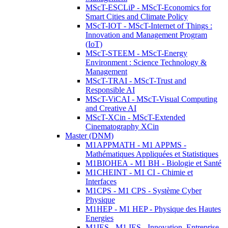
MScT-ESCLiP - MScT-Economics for
Smart Cities and Climate Policy
MScT-IOT - MScT-Internet of Things :
Innovation and Management Program
(IoT)
MScT-STEEM - MScT-Energy
Environment : Science Technology &
Management
MScT-TRAI - MScT-Trust and
Responsible AI
MScT-ViCAI - MScT-Visual Computing
and Creative AI
MScT-XCin - MScT-Extended
Cinematography XCin
Master (DNM)
M1APPMATH - M1 APPMS -
Mathématiques Appliquées et Statistiques
M1BIOHEA - M1 BH - Biologie et Santé
M1CHEINT - M1 CI - Chimie et
Interfaces
M1CPS - M1 CPS - Système Cyber
Physique
M1HEP - M1 HEP - Physique des Hautes
Energies
M1IES - M1 IES - Innovation, Entreprise