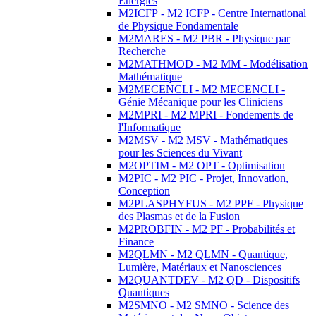
Energies
M2ICFP - M2 ICFP - Centre International
de Physique Fondamentale
M2MARES - M2 PBR - Physique par
Recherche
M2MATHMOD - M2 MM - Modélisation
Mathématique
M2MECENCLI - M2 MECENCLI -
Génie Mécanique pour les Cliniciens
M2MPRI - M2 MPRI - Fondements de
l'Informatique
M2MSV - M2 MSV - Mathématiques
pour les Sciences du Vivant
M2OPTIM - M2 OPT - Optimisation
M2PIC - M2 PIC - Projet, Innovation,
Conception
M2PLASPHYFUS - M2 PPF - Physique
des Plasmas et de la Fusion
M2PROBFIN - M2 PF - Probabilités et
Finance
M2QLMN - M2 QLMN - Quantique,
Lumière, Matériaux et Nanosciences
M2QUANTDEV - M2 QD - Dispositifs
Quantiques
M2SMNO - M2 SMNO - Science des