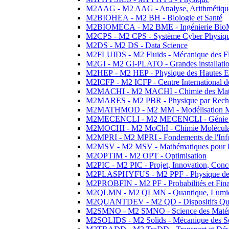
M2AAG - M2 AAG - Analyse, Arithmétique
M2BIOHEA - M2 BH - Biologie et Santé
M2BIOMECA - M2 BME - Ingénierie BioM
M2CPS - M2 CPS - Système Cyber Physiq
M2DS - M2 DS - Data Science
M2FLUIDS - M2 Fluids - Mécanique des Fl
M2GI - M2 GI-PLATO - Grandes installation
M2HEP - M2 HEP - Physique des Hautes E
M2ICFP - M2 ICFP - Centre International 
M2MACHI - M2 MACHI - Chimie des Matéri
M2MARES - M2 PBR - Physique par Rech
M2MATHMOD - M2 MM - Modélisation M
M2MECENCLI - M2 MECENCLI - Génie Méc
M2MOCHI - M2 MoChI - Chimie Moléculaire
M2MPRI - M2 MPRI - Fondements de l'Inf
M2MSV - M2 MSV - Mathématiques pour le
M2OPTIM - M2 OPT - Optimisation
M2PIC - M2 PIC - Projet, Innovation, Conc
M2PLASPHYFUS - M2 PPF - Physique des P
M2PROBFIN - M2 PF - Probabilités et Fin
M2QLMN - M2 QLMN - Quantique, Lumière
M2QUANTDEV - M2 QD - Dispositifs Qua
M2SMNO - M2 SMNO - Science des Matéri
M2SOLIDS - M2 Solids - Mécanique des So