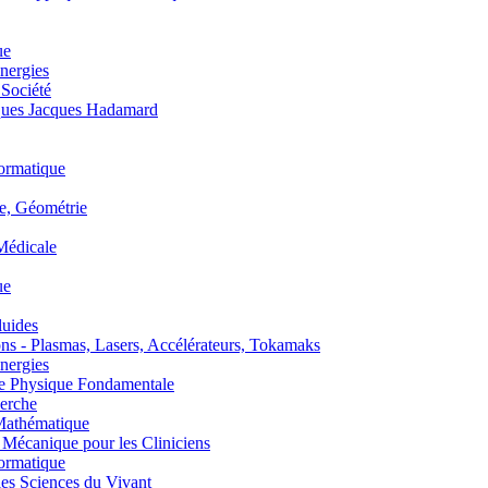
ue
nergies
 Société
es Jacques Hadamard
ormatique
, Géométrie
édicale
ue
uides
s - Plasmas, Lasers, Accélérateurs, Tokamaks
nergies
de Physique Fondamentale
erche
athématique
anique pour les Cliniciens
ormatique
s Sciences du Vivant