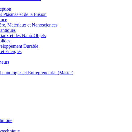
eption
lasmas et de la Fusion
ance
, Matériaux et Nanosciences
ntiques
aux et des Nano-Objets
lides
eloppement Durable
et Énergies
neurs
hnologies et Entrepreneuriat (Master)
chnique
lytechnique