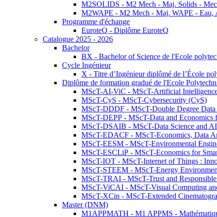
M2SOLIDS - M2 Mech - Maj. Solids - Meca
M2WAPE - M2 Mech - Maj. WAPE - Eau, Air
Programme d'échange
EuroteQ - Diplôme EuroteQ
Catalogue 2025 - 2026
Bachelor
BX - Bachelor of Science de l'Ecole polyte
Cycle Ingénieur
X - Titre d’Ingénieur diplômé de l’École po
Diplôme de formation gradué de l'Ecole Polytec
MScT-AI-ViC - MScT-Artificial Intelligen
MScT-CyS - MScT-Cybersecurity (CyS)
MScT-DDDF - MScT-Double Degree Data 
MScT-DEPP - MScT-Data and Economics fo
MScT-DSAIB - MScT-Data Science and AI 
MScT-EDACF - MScT-Economics, Data Anal
MScT-EESM - MScT-Environmental Enginee
MScT-ESCLiP - MScT-Economics for Smart 
MScT-IOT - MScT-Internet of Things : Inn
MScT-STEEM - MScT-Energy Environment 
MScT-TRAI - MScT-Trust and Responsible
MScT-ViCAI - MScT-Visual Computing and
MScT-XCin - MScT-Extended Cinematogr
Master (DNM)
M1APPMATH - M1 APPMS - Mathématiques A