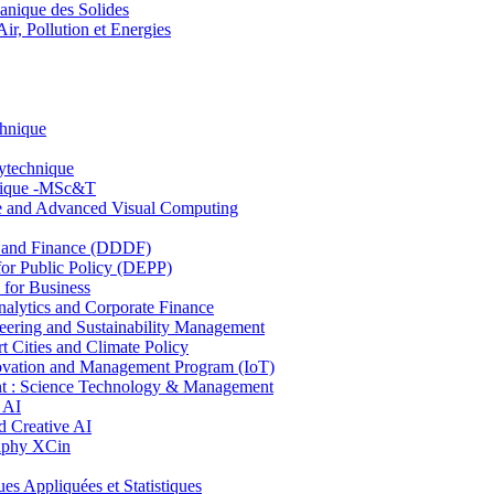
nique des Solides
, Pollution et Energies
chnique
lytechnique
hnique -MSc&T
ce and Advanced Visual Computing
and Finance (DDDF)
r Public Policy (DEPP)
for Business
ytics and Corporate Finance
ring and Sustainability Management
Cities and Climate Policy
ovation and Management Program (IoT)
: Science Technology & Management
 AI
 Creative AI
aphy XCin
ppliquées et Statistiques