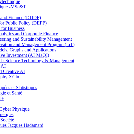
lytechnique
hnique -MSc&T
and Finance (DDDF)
r Public Policy (DEPP)
for Business
ytics and Corporate Finance
ring and Sustainability Management
ovation and Management Program (IoT)
ls, Graphs and Applications
ive Investment (AI-MaQI)
: Science Technology & Management
 AI
 Creative AI
aphy XCin
es et Statistiques
ie et Santé
le
Cyber Physique
nergies
 Société
es Jacques Hadamard