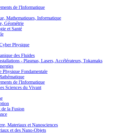
nts de l'Informatique
, Mathematiques, Informatique
, Géométrie
ie et Santé
le
Cyber Physique
nique des Fluides
lations - Plasmas, Lasers, Accélérateurs, Tokamaks
nergies
de Physique Fondamentale
athématique
nts de l'Informatique
s Sciences du Vivant
he
ption
 de la Fusion
ance
, Materiaux et Nanosciences
aux et des Nano-Objets