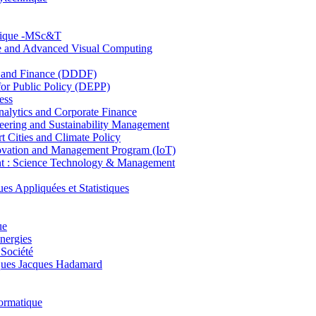
hnique -MSc&T
ce and Advanced Visual Computing
and Finance (DDDF)
r Public Policy (DEPP)
ess
ytics and Corporate Finance
ring and Sustainability Management
Cities and Climate Policy
ovation and Management Program (IoT)
: Science Technology & Management
ppliquées et Statistiques
ue
nergies
 Société
es Jacques Hadamard
ormatique