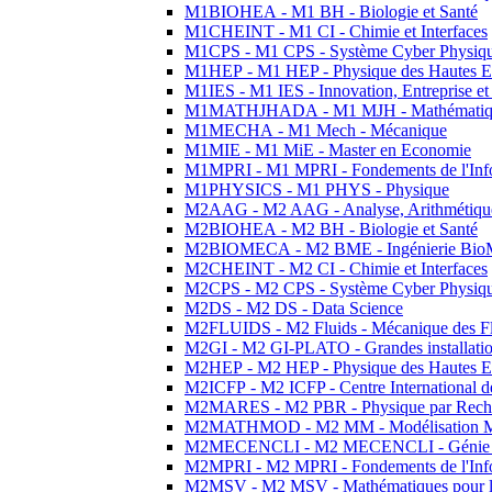
M1BIOHEA - M1 BH - Biologie et Santé
M1CHEINT - M1 CI - Chimie et Interfaces
M1CPS - M1 CPS - Système Cyber Physiq
M1HEP - M1 HEP - Physique des Hautes E
M1IES - M1 IES - Innovation, Entreprise et
M1MATHJHADA - M1 MJH - Mathématiqu
M1MECHA - M1 Mech - Mécanique
M1MIE - M1 MiE - Master en Economie
M1MPRI - M1 MPRI - Fondements de l'Inf
M1PHYSICS - M1 PHYS - Physique
M2AAG - M2 AAG - Analyse, Arithmétique
M2BIOHEA - M2 BH - Biologie et Santé
M2BIOMECA - M2 BME - Ingénierie BioM
M2CHEINT - M2 CI - Chimie et Interfaces
M2CPS - M2 CPS - Système Cyber Physiq
M2DS - M2 DS - Data Science
M2FLUIDS - M2 Fluids - Mécanique des Fl
M2GI - M2 GI-PLATO - Grandes installation
M2HEP - M2 HEP - Physique des Hautes E
M2ICFP - M2 ICFP - Centre International 
M2MARES - M2 PBR - Physique par Rech
M2MATHMOD - M2 MM - Modélisation M
M2MECENCLI - M2 MECENCLI - Génie Méc
M2MPRI - M2 MPRI - Fondements de l'Inf
M2MSV - M2 MSV - Mathématiques pour le