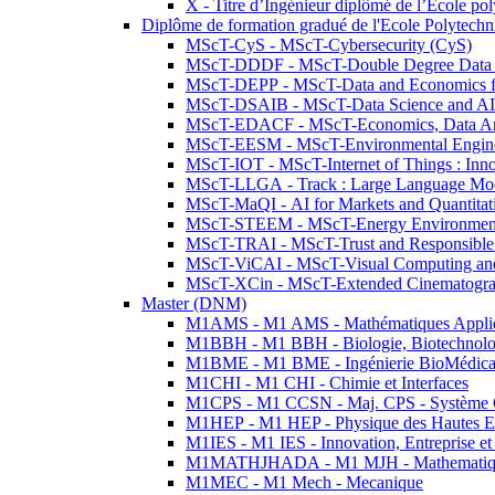
X - Titre d’Ingénieur diplômé de l’École po
Diplôme de formation gradué de l'Ecole Polytec
MScT-CyS - MScT-Cybersecurity (CyS)
MScT-DDDF - MScT-Double Degree Data 
MScT-DEPP - MScT-Data and Economics fo
MScT-DSAIB - MScT-Data Science and AI 
MScT-EDACF - MScT-Economics, Data Anal
MScT-EESM - MScT-Environmental Enginee
MScT-IOT - MScT-Internet of Things : Inn
MScT-LLGA - Track : Large Language Mode
MScT-MaQI - AI for Markets and Quantitat
MScT-STEEM - MScT-Energy Environment 
MScT-TRAI - MScT-Trust and Responsible
MScT-ViCAI - MScT-Visual Computing and
MScT-XCin - MScT-Extended Cinematogr
Master (DNM)
M1AMS - M1 AMS - Mathématiques Appliqué
M1BBH - M1 BBH - Biologie, Biotechnolog
M1BME - M1 BME - Ingénierie BioMédica
M1CHI - M1 CHI - Chimie et Interfaces
M1CPS - M1 CCSN - Maj. CPS - Système 
M1HEP - M1 HEP - Physique des Hautes E
M1IES - M1 IES - Innovation, Entreprise et
M1MATHJHADA - M1 MJH - Mathematiqu
M1MEC - M1 Mech - Mecanique