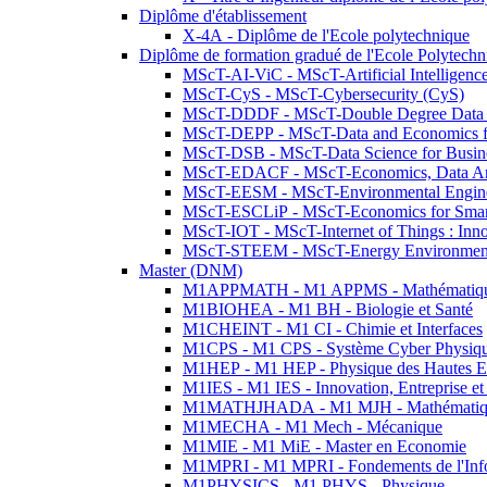
Diplôme d'établissement
X-4A - Diplôme de l'Ecole polytechnique
Diplôme de formation gradué de l'Ecole Polytec
MScT-AI-ViC - MScT-Artificial Intelligen
MScT-CyS - MScT-Cybersecurity (CyS)
MScT-DDDF - MScT-Double Degree Data 
MScT-DEPP - MScT-Data and Economics fo
MScT-DSB - MScT-Data Science for Busin
MScT-EDACF - MScT-Economics, Data Anal
MScT-EESM - MScT-Environmental Enginee
MScT-ESCLiP - MScT-Economics for Smart 
MScT-IOT - MScT-Internet of Things : Inn
MScT-STEEM - MScT-Energy Environment 
Master (DNM)
M1APPMATH - M1 APPMS - Mathématiques A
M1BIOHEA - M1 BH - Biologie et Santé
M1CHEINT - M1 CI - Chimie et Interfaces
M1CPS - M1 CPS - Système Cyber Physiq
M1HEP - M1 HEP - Physique des Hautes E
M1IES - M1 IES - Innovation, Entreprise et
M1MATHJHADA - M1 MJH - Mathématiqu
M1MECHA - M1 Mech - Mécanique
M1MIE - M1 MiE - Master en Economie
M1MPRI - M1 MPRI - Fondements de l'Inf
M1PHYSICS - M1 PHYS - Physique