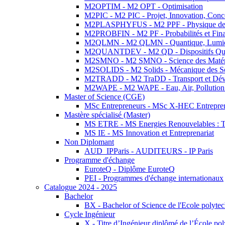
M2OPTIM - M2 OPT - Optimisation
M2PIC - M2 PIC - Projet, Innovation, Conc
M2PLASPHYFUS - M2 PPF - Physique des P
M2PROBFIN - M2 PF - Probabilités et Fin
M2QLMN - M2 QLMN - Quantique, Lumière
M2QUANTDEV - M2 QD - Dispositifs Qua
M2SMNO - M2 SMNO - Science des Matéri
M2SOLIDS - M2 Solids - Mécanique des So
M2TRADD - M2 TraDD - Transport et Dév
M2WAPE - M2 WAPE - Eau, Air, Pollution 
Master of Science (CGE)
MSc Entrepreneurs - MSc X-HEC Entrepre
Mastère spécialisé (Master)
MS ETRE - MS Energies Renouvelables : Tec
MS IE - MS Innovation et Entreprenariat
Non Diplomant
AUD_IPParis - AUDITEURS - IP Paris
Programme d'échange
EuroteQ - Diplôme EuroteQ
PEI - Programmes d'échange internationaux
Catalogue 2024 - 2025
Bachelor
BX - Bachelor of Science de l'Ecole polyte
Cycle Ingénieur
X - Titre d’Ingénieur diplômé de l’École po