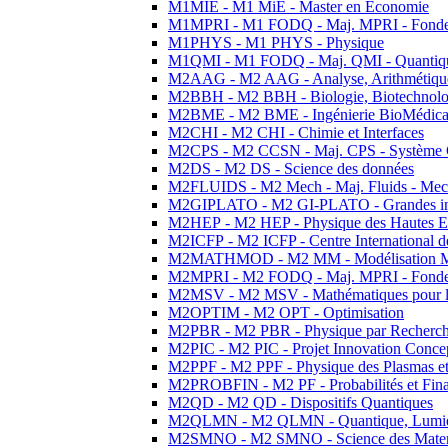
M1MIE - M1 MiE - Master en Economie
M1MPRI - M1 FODQ - Maj. MPRI - Fondeme
M1PHYS - M1 PHYS - Physique
M1QMI - M1 FODQ - Maj. QMI - Quantique
M2AAG - M2 AAG - Analyse, Arithmétique
M2BBH - M2 BBH - Biologie, Biotechnolog
M2BME - M2 BME - Ingénierie BioMédica
M2CHI - M2 CHI - Chimie et Interfaces
M2CPS - M2 CCSN - Maj. CPS - Système 
M2DS - M2 DS - Science des données
M2FLUIDS - M2 Mech - Maj. Fluids - Meca
M2GIPLATO - M2 GI-PLATO - Grandes instal
M2HEP - M2 HEP - Physique des Hautes E
M2ICFP - M2 ICFP - Centre International 
M2MATHMOD - M2 MM - Modélisation M
M2MPRI - M2 FODQ - Maj. MPRI - Fondeme
M2MSV - M2 MSV - Mathématiques pour le
M2OPTIM - M2 OPT - Optimisation
M2PBR - M2 PBR - Physique par Recherc
M2PIC - M2 PIC - Projet Innovation Conce
M2PPF - M2 PPF - Physique des Plasmas et
M2PROBFIN - M2 PF - Probabilités et Fin
M2QD - M2 QD - Dispositifs Quantiques
M2QLMN - M2 QLMN - Quantique, Lumiere
M2SMNO - M2 SMNO - Science des Materi