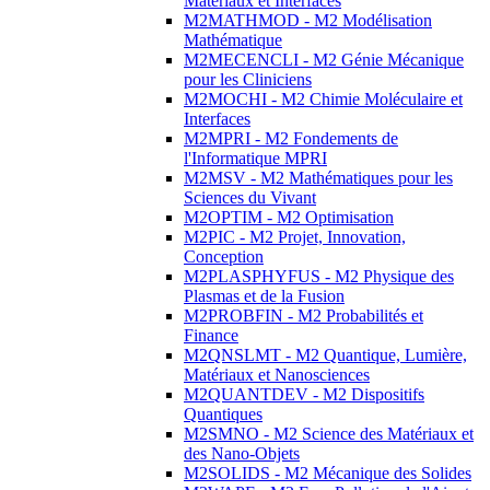
Matériaux et Interfaces
M2MATHMOD - M2 Modélisation
Mathématique
M2MECENCLI - M2 Génie Mécanique
pour les Cliniciens
M2MOCHI - M2 Chimie Moléculaire et
Interfaces
M2MPRI - M2 Fondements de
l'Informatique MPRI
M2MSV - M2 Mathématiques pour les
Sciences du Vivant
M2OPTIM - M2 Optimisation
M2PIC - M2 Projet, Innovation,
Conception
M2PLASPHYFUS - M2 Physique des
Plasmas et de la Fusion
M2PROBFIN - M2 Probabilités et
Finance
M2QNSLMT - M2 Quantique, Lumière,
Matériaux et Nanosciences
M2QUANTDEV - M2 Dispositifs
Quantiques
M2SMNO - M2 Science des Matériaux et
des Nano-Objets
M2SOLIDS - M2 Mécanique des Solides