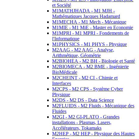
et Société
M1MATHJHADA - M1 MJH -
Mathématiques Jacques Hadamard
M1MECHA - M1 Mech - Mécanique
M1MIE - M1 MiE - Master en Economie
M1MPRI - M1 MPRI - Fondements de
l'Informatique
M1PHYSICS - M1 PHYS - Physique
M2AAG - M2 AAG - Analyse,
Arithmétique, Géométrie
M2BIOHEA - M2 BH - Biologie et Santé
M2BIOMECA - M2 BME - Ingénierie
BioMédicale
M2CHEINT - M2 CI - Chimie et
Interfaces
M2CPS - M2 CPS - Système Cyber
Physique
M2DS - M2 DS - Data Science
M2FLUIDS - M2 Fluids - Mécanique des
Fluides
M2GI - M2 GI-PLATO - Grandes
installations - Plasmas, Lasers,
Accélérateurs, Tokamaks
M2HEP - M2 HEP - Physique des Hautes