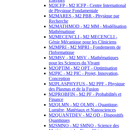
Energies
M2ICFP - M2 ICFP - Centre International
de Physique Fondamentale
M2MARES - M2 PBR - Physique par
Recherche
M2MATHMOD - M2 MM - Modélisation
Mathématique
M2MECENCLI - M2 MECENCLI -
Génie Mécanique pour les Cliniciens
M2MPRI - M2 MPRI - Fondements de
l'Informatique
M2MSV - M2 MSV - Mathématiques
pour les Sciences du Vivant
M2OPTIM - M2 OPT - Optimisation
M2PIC - M2 PIC - Projet, Innovation,
Conception
M2PLASPHYFUS - M2 PPF - Physique
des Plasmas et de la Fusion
M2PROBFIN - M2 PF - Probabilités et
Finance
M2QLMN - M2 QLMN - Quantique,
Lumière, Matériaux et Nanosciences
M2QUANTDEV - M2 QD - Dispositifs
Quantiques
M2SMNO - M2 SMNO - Science des