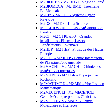
M2BIOHEA - M2 BH - Biologie et Santé
M2BIOMECA - M2 BME - Ingénierie
BioMédicale
M2CPS - M2 CPS - Système Cyber
Physique
M2DS - M2 DS - Data Science
M2FLUIDS - M2 Fluids - Mécanique des
Fluides
M2GI - M2 GI-PLATO - Grandes
installations - Plasmas, Lasers,
Accélérateurs, Tokamaks
M2HEP - M2 HEP - Physique des Hautes
Energies
M2ICFP - M2 ICFP - Centre International
de Physique Fondamentale
M2MACHI - M2 MACHI - Chimie des
Matériaux et Interfaces
M2MARES - M2 PBR - Physique par
Recherche
M2MATHMOD - M2 MM - Modélisation
Mathématique
M2MECENCLI - M2 MECENCLI -
Génie Mécanique pour les Cliniciens
M2MOCHI - M2 MoChI - Chimie
Moléculaire et Interfaces