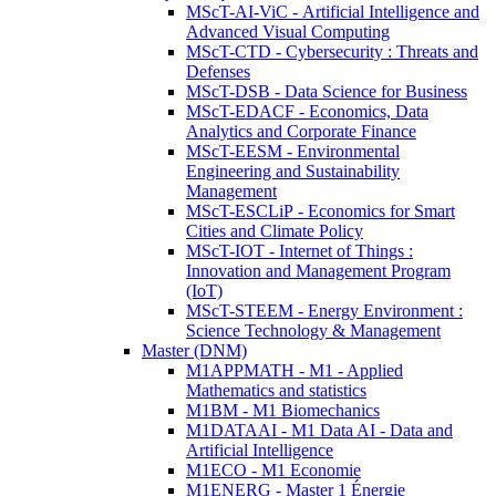
MScT-AI-ViC - Artificial Intelligence and
Advanced Visual Computing
MScT-CTD - Cybersecurity : Threats and
Defenses
MScT-DSB - Data Science for Business
MScT-EDACF - Economics, Data
Analytics and Corporate Finance
MScT-EESM - Environmental
Engineering and Sustainability
Management
MScT-ESCLiP - Economics for Smart
Cities and Climate Policy
MScT-IOT - Internet of Things :
Innovation and Management Program
(IoT)
MScT-STEEM - Energy Environment :
Science Technology & Management
Master (DNM)
M1APPMATH - M1 - Applied
Mathematics and statistics
M1BM - M1 Biomechanics
M1DATAAI - M1 Data AI - Data and
Artificial Intelligence
M1ECO - M1 Economie
M1ENERG - Master 1 Énergie