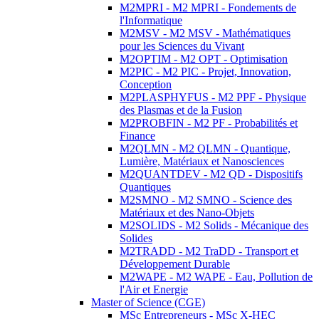
M2MPRI - M2 MPRI - Fondements de
l'Informatique
M2MSV - M2 MSV - Mathématiques
pour les Sciences du Vivant
M2OPTIM - M2 OPT - Optimisation
M2PIC - M2 PIC - Projet, Innovation,
Conception
M2PLASPHYFUS - M2 PPF - Physique
des Plasmas et de la Fusion
M2PROBFIN - M2 PF - Probabilités et
Finance
M2QLMN - M2 QLMN - Quantique,
Lumière, Matériaux et Nanosciences
M2QUANTDEV - M2 QD - Dispositifs
Quantiques
M2SMNO - M2 SMNO - Science des
Matériaux et des Nano-Objets
M2SOLIDS - M2 Solids - Mécanique des
Solides
M2TRADD - M2 TraDD - Transport et
Développement Durable
M2WAPE - M2 WAPE - Eau, Pollution de
l'Air et Energie
Master of Science (CGE)
MSc Entrepreneurs - MSc X-HEC