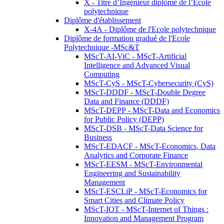
X - Titre d’Ingénieur diplômé de l’École
polytechnique
Diplôme d'établissement
X-4A - Diplôme de l'Ecole polytechnique
Diplôme de formation gradué de l'Ecole
Polytechnique -MSc&T
MScT-AI-ViC - MScT-Artificial
Intelligence and Advanced Visual
Computing
MScT-CyS - MScT-Cybersecurity (CyS)
MScT-DDDF - MScT-Double Degree
Data and Finance (DDDF)
MScT-DEPP - MScT-Data and Economics
for Public Policy (DEPP)
MScT-DSB - MScT-Data Science for
Business
MScT-EDACF - MScT-Economics, Data
Analytics and Corporate Finance
MScT-EESM - MScT-Environmental
Engineering and Sustainability
Management
MScT-ESCLiP - MScT-Economics for
Smart Cities and Climate Policy
MScT-IOT - MScT-Internet of Things :
Innovation and Management Program