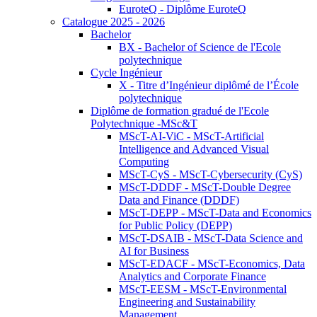
EuroteQ - Diplôme EuroteQ
Catalogue 2025 - 2026
Bachelor
BX - Bachelor of Science de l'Ecole
polytechnique
Cycle Ingénieur
X - Titre d’Ingénieur diplômé de l’École
polytechnique
Diplôme de formation gradué de l'Ecole
Polytechnique -MSc&T
MScT-AI-ViC - MScT-Artificial
Intelligence and Advanced Visual
Computing
MScT-CyS - MScT-Cybersecurity (CyS)
MScT-DDDF - MScT-Double Degree
Data and Finance (DDDF)
MScT-DEPP - MScT-Data and Economics
for Public Policy (DEPP)
MScT-DSAIB - MScT-Data Science and
AI for Business
MScT-EDACF - MScT-Economics, Data
Analytics and Corporate Finance
MScT-EESM - MScT-Environmental
Engineering and Sustainability
Management