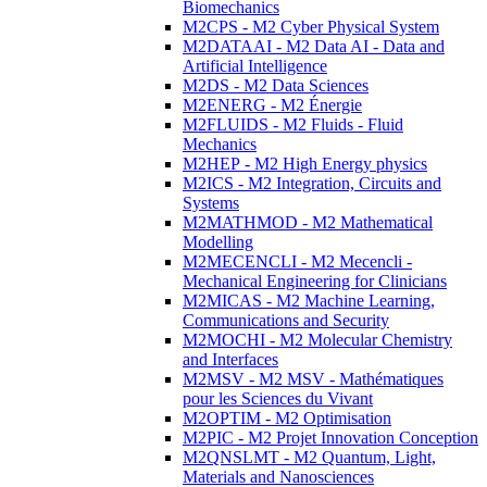
Biomechanics
M2CPS - M2 Cyber Physical System
M2DATAAI - M2 Data AI - Data and
Artificial Intelligence
M2DS - M2 Data Sciences
M2ENERG - M2 Énergie
M2FLUIDS - M2 Fluids - Fluid
Mechanics
M2HEP - M2 High Energy physics
M2ICS - M2 Integration, Circuits and
Systems
M2MATHMOD - M2 Mathematical
Modelling
M2MECENCLI - M2 Mecencli -
Mechanical Engineering for Clinicians
M2MICAS - M2 Machine Learning,
Communications and Security
M2MOCHI - M2 Molecular Chemistry
and Interfaces
M2MSV - M2 MSV - Mathématiques
pour les Sciences du Vivant
M2OPTIM - M2 Optimisation
M2PIC - M2 Projet Innovation Conception
M2QNSLMT - M2 Quantum, Light,
Materials and Nanosciences