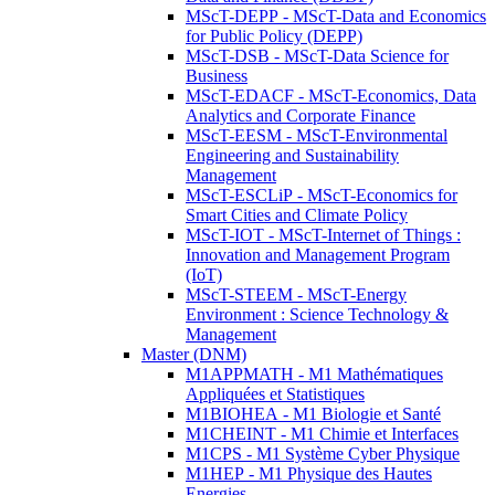
MScT-DEPP - MScT-Data and Economics
for Public Policy (DEPP)
MScT-DSB - MScT-Data Science for
Business
MScT-EDACF - MScT-Economics, Data
Analytics and Corporate Finance
MScT-EESM - MScT-Environmental
Engineering and Sustainability
Management
MScT-ESCLiP - MScT-Economics for
Smart Cities and Climate Policy
MScT-IOT - MScT-Internet of Things :
Innovation and Management Program
(IoT)
MScT-STEEM - MScT-Energy
Environment : Science Technology &
Management
Master (DNM)
M1APPMATH - M1 Mathématiques
Appliquées et Statistiques
M1BIOHEA - M1 Biologie et Santé
M1CHEINT - M1 Chimie et Interfaces
M1CPS - M1 Système Cyber Physique
M1HEP - M1 Physique des Hautes
Energies