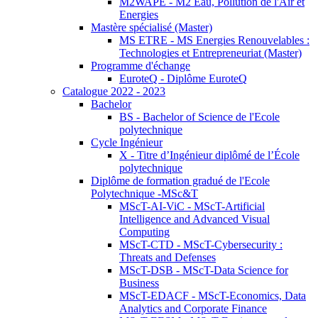
M2WAPE - M2 Eau, Pollution de l'Air et
Energies
Mastère spécialisé (Master)
MS ETRE - MS Energies Renouvelables :
Technologies et Entrepreneuriat (Master)
Programme d'échange
EuroteQ - Diplôme EuroteQ
Catalogue 2022 - 2023
Bachelor
BS - Bachelor of Science de l'Ecole
polytechnique
Cycle Ingénieur
X - Titre d’Ingénieur diplômé de l’École
polytechnique
Diplôme de formation gradué de l'Ecole
Polytechnique -MSc&T
MScT-AI-ViC - MScT-Artificial
Intelligence and Advanced Visual
Computing
MScT-CTD - MScT-Cybersecurity :
Threats and Defenses
MScT-DSB - MScT-Data Science for
Business
MScT-EDACF - MScT-Economics, Data
Analytics and Corporate Finance