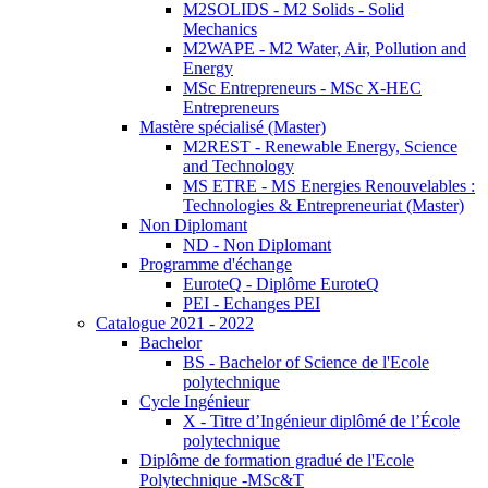
M2SOLIDS - M2 Solids - Solid
Mechanics
M2WAPE - M2 Water, Air, Pollution and
Energy
MSc Entrepreneurs - MSc X-HEC
Entrepreneurs
Mastère spécialisé (Master)
M2REST - Renewable Energy, Science
and Technology
MS ETRE - MS Energies Renouvelables :
Technologies & Entrepreneuriat (Master)
Non Diplomant
ND - Non Diplomant
Programme d'échange
EuroteQ - Diplôme EuroteQ
PEI - Echanges PEI
Catalogue 2021 - 2022
Bachelor
BS - Bachelor of Science de l'Ecole
polytechnique
Cycle Ingénieur
X - Titre d’Ingénieur diplômé de l’École
polytechnique
Diplôme de formation gradué de l'Ecole
Polytechnique -MSc&T