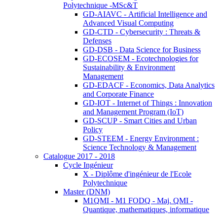
Polytechnique -MSc&T
GD-AIAVC - Artificial Intelligence and
Advanced Visual Computing
GD-CTD - Cybersecurity : Threats &
Defenses
GD-DSB - Data Science for Business
GD-ECOSEM - Ecotechnologies for
Sustainability & Environment
Management
GD-EDACF - Economics, Data Analytics
and Corporate Finance
GD-IOT - Internet of Things : Innovation
and Management Program (IoT)
GD-SCUP - Smart Cities and Urban
Policy
GD-STEEM - Energy Environment :
Science Technology & Management
Catalogue 2017 - 2018
Cycle Ingénieur
X - Diplôme d'ingénieur de l'Ecole
Polytechnique
Master (DNM)
M1QMI - M1 FODQ - Maj. QMI -
Quantique, mathematiques, informatique