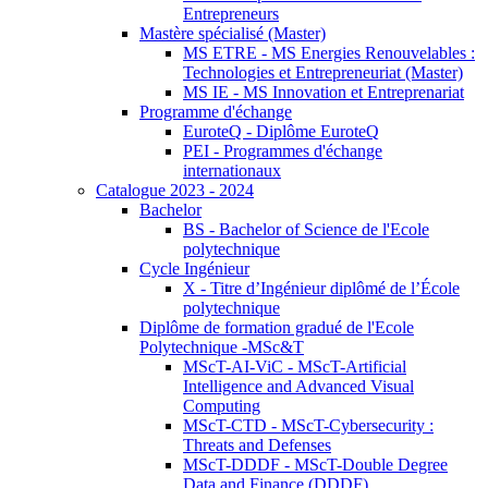
Entrepreneurs
Mastère spécialisé (Master)
MS ETRE - MS Energies Renouvelables :
Technologies et Entrepreneuriat (Master)
MS IE - MS Innovation et Entreprenariat
Programme d'échange
EuroteQ - Diplôme EuroteQ
PEI - Programmes d'échange
internationaux
Catalogue 2023 - 2024
Bachelor
BS - Bachelor of Science de l'Ecole
polytechnique
Cycle Ingénieur
X - Titre d’Ingénieur diplômé de l’École
polytechnique
Diplôme de formation gradué de l'Ecole
Polytechnique -MSc&T
MScT-AI-ViC - MScT-Artificial
Intelligence and Advanced Visual
Computing
MScT-CTD - MScT-Cybersecurity :
Threats and Defenses
MScT-DDDF - MScT-Double Degree
Data and Finance (DDDF)