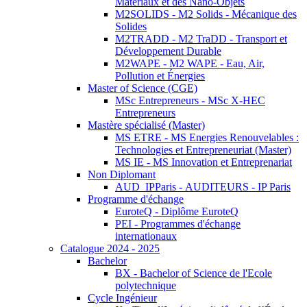
Matériaux et des Nano-Objets
M2SOLIDS - M2 Solids - Mécanique des
Solides
M2TRADD - M2 TraDD - Transport et
Développement Durable
M2WAPE - M2 WAPE - Eau, Air,
Pollution et Énergies
Master of Science (CGE)
MSc Entrepreneurs - MSc X-HEC
Entrepreneurs
Mastère spécialisé (Master)
MS ETRE - MS Energies Renouvelables :
Technologies et Entrepreneuriat (Master)
MS IE - MS Innovation et Entreprenariat
Non Diplomant
AUD_IPParis - AUDITEURS - IP Paris
Programme d'échange
EuroteQ - Diplôme EuroteQ
PEI - Programmes d'échange
internationaux
Catalogue 2024 - 2025
Bachelor
BX - Bachelor of Science de l'Ecole
polytechnique
Cycle Ingénieur