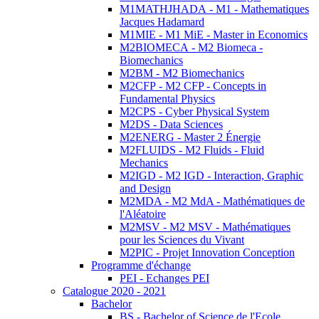
M1MATHJHADA - M1 - Mathematiques
Jacques Hadamard
M1MIE - M1 MiE - Master in Economics
M2BIOMECA - M2 Biomeca -
Biomechanics
M2BM - M2 Biomechanics
M2CFP - M2 CFP - Concepts in
Fundamental Physics
M2CPS - Cyber Physical System
M2DS - Data Sciences
M2ENERG - Master 2 Énergie
M2FLUIDS - M2 Fluids - Fluid
Mechanics
M2IGD - M2 IGD - Interaction, Graphic
and Design
M2MDA - M2 MdA - Mathématiques de
l'Aléatoire
M2MSV - M2 MSV - Mathématiques
pour les Sciences du Vivant
M2PIC - Projet Innovation Conception
Programme d'échange
PEI - Echanges PEI
Catalogue 2020 - 2021
Bachelor
BS - Bachelor of Science de l'Ecole