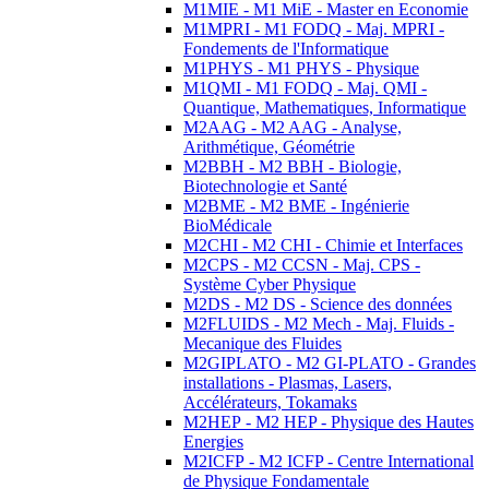
M1MIE - M1 MiE - Master en Economie
M1MPRI - M1 FODQ - Maj. MPRI -
Fondements de l'Informatique
M1PHYS - M1 PHYS - Physique
M1QMI - M1 FODQ - Maj. QMI -
Quantique, Mathematiques, Informatique
M2AAG - M2 AAG - Analyse,
Arithmétique, Géométrie
M2BBH - M2 BBH - Biologie,
Biotechnologie et Santé
M2BME - M2 BME - Ingénierie
BioMédicale
M2CHI - M2 CHI - Chimie et Interfaces
M2CPS - M2 CCSN - Maj. CPS -
Système Cyber Physique
M2DS - M2 DS - Science des données
M2FLUIDS - M2 Mech - Maj. Fluids -
Mecanique des Fluides
M2GIPLATO - M2 GI-PLATO - Grandes
installations - Plasmas, Lasers,
Accélérateurs, Tokamaks
M2HEP - M2 HEP - Physique des Hautes
Energies
M2ICFP - M2 ICFP - Centre International
de Physique Fondamentale