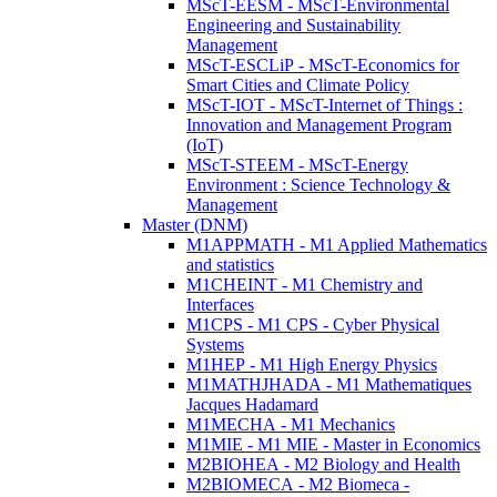
MScT-EESM - MScT-Environmental
Engineering and Sustainability
Management
MScT-ESCLiP - MScT-Economics for
Smart Cities and Climate Policy
MScT-IOT - MScT-Internet of Things :
Innovation and Management Program
(IoT)
MScT-STEEM - MScT-Energy
Environment : Science Technology &
Management
Master (DNM)
M1APPMATH - M1 Applied Mathematics
and statistics
M1CHEINT - M1 Chemistry and
Interfaces
M1CPS - M1 CPS - Cyber Physical
Systems
M1HEP - M1 High Energy Physics
M1MATHJHADA - M1 Mathematiques
Jacques Hadamard
M1MECHA - M1 Mechanics
M1MIE - M1 MIE - Master in Economics
M2BIOHEA - M2 Biology and Health
M2BIOMECA - M2 Biomeca -