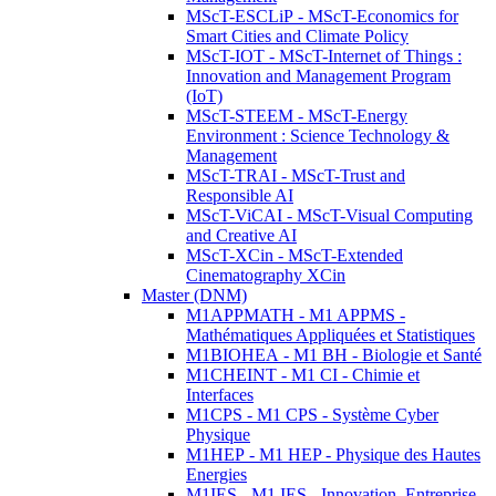
MScT-ESCLiP - MScT-Economics for
Smart Cities and Climate Policy
MScT-IOT - MScT-Internet of Things :
Innovation and Management Program
(IoT)
MScT-STEEM - MScT-Energy
Environment : Science Technology &
Management
MScT-TRAI - MScT-Trust and
Responsible AI
MScT-ViCAI - MScT-Visual Computing
and Creative AI
MScT-XCin - MScT-Extended
Cinematography XCin
Master (DNM)
M1APPMATH - M1 APPMS -
Mathématiques Appliquées et Statistiques
M1BIOHEA - M1 BH - Biologie et Santé
M1CHEINT - M1 CI - Chimie et
Interfaces
M1CPS - M1 CPS - Système Cyber
Physique
M1HEP - M1 HEP - Physique des Hautes
Energies
M1IES - M1 IES - Innovation, Entreprise