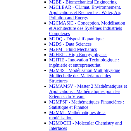
M2BE - Biomechanical Engineering
M2CLEAR - CLimat, Environnement,
Applications et Recherche - Water, Air,
Pollution and Energy
M2CMASIC - Conception, Modélisation
et Architecture des Systèmes Industriels
Complexes
M2DQ - Dispositif quantique
M2DS - Data Sciences
M2FM - Fluid Mechanics
M2HEP - High Energy physics
M2ITIE - Innovation Technologique :
ingénierie et entrepreneuriat
M2M4S - Modélisation Multiphysique
Multiéchelle des Matériaux et des
Structures
M2MAMSV - Master 2 Mathématiques et
Applications - Mathématiques pour les
Sciences du Vivant
M2MFSF - Mathématiques Financières :
Statistique et Finance
M2MM - Mathématiques de la
modélisation
M2MOCHI - Molecular Chemistry and
Interfaces