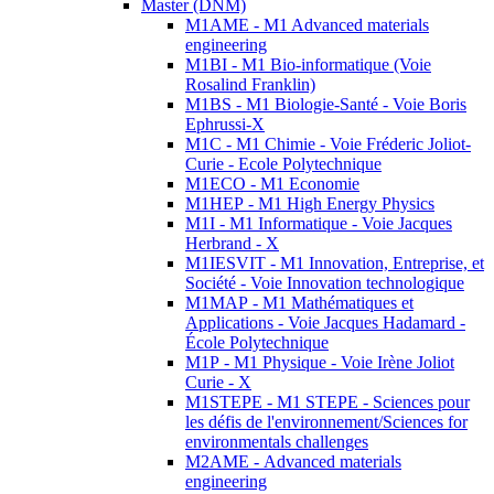
Master (DNM)
M1AME - M1 Advanced materials
engineering
M1BI - M1 Bio-informatique (Voie
Rosalind Franklin)
M1BS - M1 Biologie-Santé - Voie Boris
Ephrussi-X
M1C - M1 Chimie - Voie Fréderic Joliot-
Curie - Ecole Polytechnique
M1ECO - M1 Economie
M1HEP - M1 High Energy Physics
M1I - M1 Informatique - Voie Jacques
Herbrand - X
M1IESVIT - M1 Innovation, Entreprise, et
Société - Voie Innovation technologique
M1MAP - M1 Mathématiques et
Applications - Voie Jacques Hadamard -
École Polytechnique
M1P - M1 Physique - Voie Irène Joliot
Curie - X
M1STEPE - M1 STEPE - Sciences pour
les défis de l'environnement/Sciences for
environmentals challenges
M2AME - Advanced materials
engineering