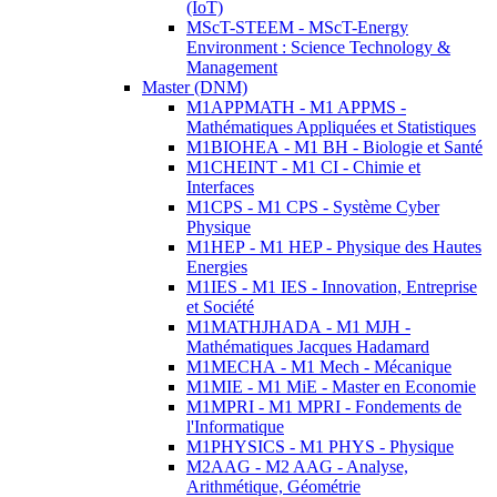
(IoT)
MScT-STEEM - MScT-Energy
Environment : Science Technology &
Management
Master (DNM)
M1APPMATH - M1 APPMS -
Mathématiques Appliquées et Statistiques
M1BIOHEA - M1 BH - Biologie et Santé
M1CHEINT - M1 CI - Chimie et
Interfaces
M1CPS - M1 CPS - Système Cyber
Physique
M1HEP - M1 HEP - Physique des Hautes
Energies
M1IES - M1 IES - Innovation, Entreprise
et Société
M1MATHJHADA - M1 MJH -
Mathématiques Jacques Hadamard
M1MECHA - M1 Mech - Mécanique
M1MIE - M1 MiE - Master en Economie
M1MPRI - M1 MPRI - Fondements de
l'Informatique
M1PHYSICS - M1 PHYS - Physique
M2AAG - M2 AAG - Analyse,
Arithmétique, Géométrie