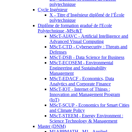
polytechnique
Cycle Ingénieur
X - Titre d’Ingénieur diplômé de l’École
polytechnique
Diplôme de formation gradué de l'Ecole
Polytechnique -MSc&T
MScT-AIAVC - Artificial Intelligence and
Advanced Visual Computing
MScT-CTD - Cybersecurity : Threats and
Defenses
MScT-DSB - Data Science for Business
MScT-ECOSEM - Environmental
Engineering and Sustainability
Management
MScT-EDACF - Economics, Data
Analytics and Corporate Finance
MScT-IOT - Internet of Things :
Innovation and Management Program
(IoT)
MScT-SCUP - Economics for Smart Cities
and Climate Policy
MScT-STEEM - Energy Environment :
Science Technology & Management
Master (DNM)
M1APPMATH - M1 - Applied