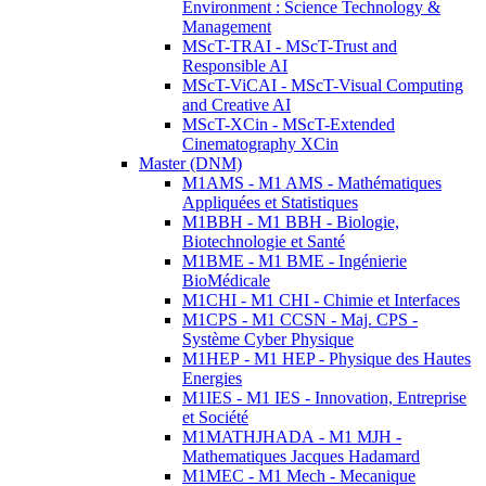
Environment : Science Technology &
Management
MScT-TRAI - MScT-Trust and
Responsible AI
MScT-ViCAI - MScT-Visual Computing
and Creative AI
MScT-XCin - MScT-Extended
Cinematography XCin
Master (DNM)
M1AMS - M1 AMS - Mathématiques
Appliquées et Statistiques
M1BBH - M1 BBH - Biologie,
Biotechnologie et Santé
M1BME - M1 BME - Ingénierie
BioMédicale
M1CHI - M1 CHI - Chimie et Interfaces
M1CPS - M1 CCSN - Maj. CPS -
Système Cyber Physique
M1HEP - M1 HEP - Physique des Hautes
Energies
M1IES - M1 IES - Innovation, Entreprise
et Société
M1MATHJHADA - M1 MJH -
Mathematiques Jacques Hadamard
M1MEC - M1 Mech - Mecanique