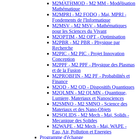
M2MATHMOD - M2 MM - Modélisation
Mathématique
M2MPRI - M2 FODQ - Maj. MPRI -
Fondements de l'Informatique
M2MSV - M2 MSV - Mathématiques
pour les Sciences du Vivant
M2OPTIM - M2 OPT - Optimisation
M2PBR - M2 PBR - Physique par
Recherche
M2PIC - M2 PIC - Projet Innovation
Conception
M2PPF - M2 PPF - Physique des Plasmas
et de la Fusion
M2PROBFIN - M2 PF - Probabilités et
Finance
M2QD - M2 QD - Dispositifs Quantiques
M2QLMN - M2 QLMN - Quantique,
Lumiere, Materiaux et Nanosciences
M2SMNO - M2 SMNO - Science des
Materiaux et des Nano-Objets
M2SOLIDS - M2 Mech - Maj. Solids -
Mecanique des Solides
M2WAPE - M2 Mech - Maj. WAPE -
Eau, Air, Pollution et Energies
Programme d'échange