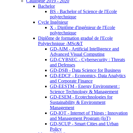
Catalogue 2019 - 2020
Bachelor
BS - Bachelor of Science de l'Ecole
polytechnique
Cycle Ingénieur
X - Diplôme d'ingénieur de l'Ecole
polytechnique
Diplôme de formation gradué de l'Ecole
Polytechnique -MSc&T
GD-AIM - Artificial Intelligence and
Advanced Visual Computing
GD-CYBSEC - Cybersecurity : Threats
and Defenses
GD-DSB - Data Science for Business
GD-EDCF - Economics, Data Analytics
and Corporate Finance
GD-EESTM - Energy Environment :
Science Technology & Management
GD-ESEM - Ecotechnologies for
Sustainability & Environment
Management
GD-IOT - Internet of Things : Innovation
and Management Program (IoT)
GD-SCUP - Smart Cities and Urban
Policy