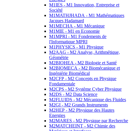
M1IES - M1 Innovation, Entreprise et
Société
M1MATHJHADA - M1 Mathématiques
Jacques Hadamard
M1MECHA - M1 Mécanique
M1MIE - M1 en Economie
M1MPRI - M1 Fondements de
l'Informatique MPRI
M1PHYSICS - M1 Physique
M2AAG - M2 Analyse, Arithmétique,
Géométrie
M2BIOHEA - M2 Biologie et Santé
M2BIOMECA - M2 Biomécanique et
Ingéniérie Biomédical
M2CFP - M2 Concepts en Physique
Fondamentale
M2CPS - M2 Système Cyber Physique
M2DS - M2 Data Science
M2FLUIDS - M2 Mécanique des Fluides
M2GI - M2 Grands Instruments
M2HEP - M2 Physique des Hautes
Energies
M2MARES - M2 Physique par Recherche
M2MATCHEINT - M2 Chimie des