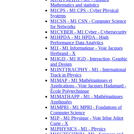
Mathematics and statistics
M1CPS - M1 CPS - Cyber Physical
Systems
M1CSN - M1 CSN - Computer Science
for Networks
M1CYBER - M1 Cyber - Cybersecurity
M1HPDA - M1 HPDA - High
Performance Data Analytics
M1I - M1 Informatique - Voie Jacques
Herbrand - X
M1IGD - M1 IGD - Interaction, Graphic
and Design
M1INTTRACPHY - M1 - International
Track in Physics
M1MAP - M1 Mathématiques et
Applications - Voie Jacques Hadamard -
École Polytechnique
M1MATHAPP - M1 - Mathématiques
Appliquées
M1MPRI - M1 MPRI - Foudations of
Computer Science
M1P - M1 Physique - Voie Irène Joliot
Curie - X
M1PHYSICS - M1 - Physics