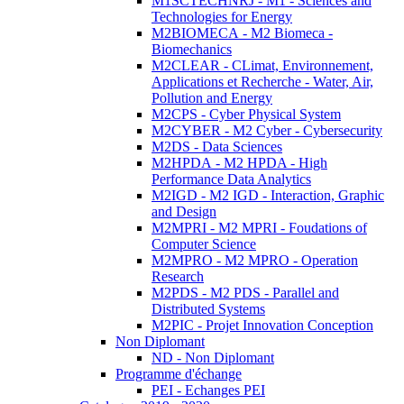
M1SCTECHNRJ - M1 - Sciences and
Technologies for Energy
M2BIOMECA - M2 Biomeca -
Biomechanics
M2CLEAR - CLimat, Environnement,
Applications et Recherche - Water, Air,
Pollution and Energy
M2CPS - Cyber Physical System
M2CYBER - M2 Cyber - Cybersecurity
M2DS - Data Sciences
M2HPDA - M2 HPDA - High
Performance Data Analytics
M2IGD - M2 IGD - Interaction, Graphic
and Design
M2MPRI - M2 MPRI - Foudations of
Computer Science
M2MPRO - M2 MPRO - Operation
Research
M2PDS - M2 PDS - Parallel and
Distributed Systems
M2PIC - Projet Innovation Conception
Non Diplomant
ND - Non Diplomant
Programme d'échange
PEI - Echanges PEI