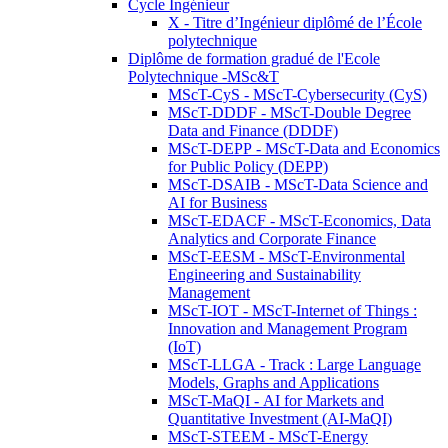
Cycle Ingénieur
X - Titre d’Ingénieur diplômé de l’École
polytechnique
Diplôme de formation gradué de l'Ecole
Polytechnique -MSc&T
MScT-CyS - MScT-Cybersecurity (CyS)
MScT-DDDF - MScT-Double Degree
Data and Finance (DDDF)
MScT-DEPP - MScT-Data and Economics
for Public Policy (DEPP)
MScT-DSAIB - MScT-Data Science and
AI for Business
MScT-EDACF - MScT-Economics, Data
Analytics and Corporate Finance
MScT-EESM - MScT-Environmental
Engineering and Sustainability
Management
MScT-IOT - MScT-Internet of Things :
Innovation and Management Program
(IoT)
MScT-LLGA - Track : Large Language
Models, Graphs and Applications
MScT-MaQI - AI for Markets and
Quantitative Investment (AI-MaQI)
MScT-STEEM - MScT-Energy