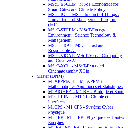
MScT-ESCLiP - MScT-Economics for
Smart Cities and Climate Policy
MScT-IOT - MScT-Internet of Things :
Innovation and Management Program
(IoT)
MScT-STEEM - MScT-Energy
Environment : Science Technology &
Management
MScT-TRAI - MScT-Trust and
Responsible AI
MScT-ViCAI - MScT-Visual Computing
and Creative AI
MScT-XCin - MScT-Extended
Cinematography XCin
Master (DNM)
M1APPMATH - M1 APPMS -
Mathématiques Appliquées et Statistiques
M1BIOHEA - M1 BH - Biologie et Santé
M1CHEINT - M1 CI - Chimie et
Interfaces
M1CPS - M1 CPS - Système Cyber
Physique
M1HEP - M1 HEP - Physique des Hautes
Energies
M1IES - M1 IES - Innovation, Entreprise