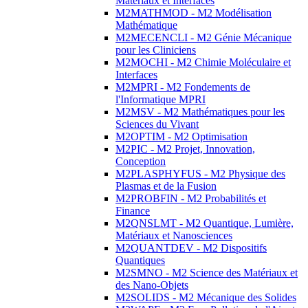
Matériaux et Interfaces
M2MATHMOD - M2 Modélisation
Mathématique
M2MECENCLI - M2 Génie Mécanique
pour les Cliniciens
M2MOCHI - M2 Chimie Moléculaire et
Interfaces
M2MPRI - M2 Fondements de
l'Informatique MPRI
M2MSV - M2 Mathématiques pour les
Sciences du Vivant
M2OPTIM - M2 Optimisation
M2PIC - M2 Projet, Innovation,
Conception
M2PLASPHYFUS - M2 Physique des
Plasmas et de la Fusion
M2PROBFIN - M2 Probabilités et
Finance
M2QNSLMT - M2 Quantique, Lumière,
Matériaux et Nanosciences
M2QUANTDEV - M2 Dispositifs
Quantiques
M2SMNO - M2 Science des Matériaux et
des Nano-Objets
M2SOLIDS - M2 Mécanique des Solides