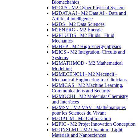
Biomechanics
M2CPS - M2 Cyber Physical System
M2DATAAI - M2 Data AI - Data and
Artificial Intelligence
M2DS - M2 Data Sciences
M2ENERG - M2 Énergie
M2FLUIDS - M2 Fluids - Fluid
Mechanics
M2HEP - M2 High Energy physics
M2ICS - M2 Integration, Circuits and
Systems
M2MATHMOD - M2 Mathematical
Modelling
M2MECENCLI - M2 Mecencli -
Mechanical Engineering for Clinicians
M2MICAS - M2 Machine Learning,
Communications and Security
M2MOCHI - M2 Molecular Chemistry
and Interfaces
M2MSV - M2 MSV - Mathématiques
pour les Sciences du Vivant
M2OPTIM - M2 Optimisation
M2PIC - M2 Projet Innovation Conception
M2QNSLMT - M2 Quantum, Light,
Materials and Nanosciences