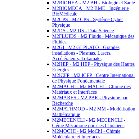
M2BIOHEA - M2 BH - Biologie et Santé
M2BIOMECA - M2 BME - Ingénierie
BioMédicale
M2CPS - M2 CPS - Système Cyber
Physique
M2DS - M2 DS - Data Science
M2FLUIDS - M2 Fluids - Mécanique des
Fluides
M2GI - M2 GI-PLATO - Grandes
installations - Plasmas, Lasers,
Accélérateurs, Tokamaks
M2HEP - M2 HEP - Physique des Hautes
Energies
M2ICFP - M2 ICFP - Centre International
de Physique Fondamentale
M2MACHI - M2 MACHI - Chimie des
Matériaux et Interfaces
M2MARES - M2 PBR - Physique par
Recherche
M2MATHMOD - M2 MM - Modélisation
Mathématique
M2MECENCLI - M2 MECENCLI -
Génie Mécanique pour les Cliniciens
M2MOCHI - M2 MoChI - Chimie
Moléculaire et Interfaces