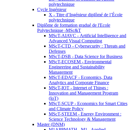
polytechnique
Cycle Ingénieur
X - Titre d’Ingénieur diplômé de l’École
polytechnique
Diplôme de formation gradué de l'Ecole
Polytechnique -MSc&T
MScT-AIAVC - Artificial Intelligence and
Advanced Visual Computing
MScT-CTD - Cybersecurity : Threats and
Defenses
MScT-DSB - Data Science for Business
MScT-ECOSEM - Environmental
Engineering and Sustainability
Management
MScT-EDACF - Economics, Data
Analytics and Corporate Finance
MScT-IOT - Internet of Things :
Innovation and Management Program
(IoT)
MScT-SCUP - Economics for Smart Cities
and Climate Policy
MScT-STEEM - Energy Environment :
Science Technology & Management
Master (DNM)
M1APPMATH - M1 - Applied