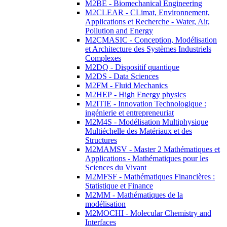
M2BE - Biomechanical Engineering
M2CLEAR - CLimat, Environnement,
Applications et Recherche - Water, Air,
Pollution and Energy
M2CMASIC - Conception, Modélisation
et Architecture des Systèmes Industriels
Complexes
M2DQ - Dispositif quantique
M2DS - Data Sciences
M2FM - Fluid Mechanics
M2HEP - High Energy physics
M2ITIE - Innovation Technologique :
ingénierie et entrepreneuriat
M2M4S - Modélisation Multiphysique
Multiéchelle des Matériaux et des
Structures
M2MAMSV - Master 2 Mathématiques et
Applications - Mathématiques pour les
Sciences du Vivant
M2MFSF - Mathématiques Financières :
Statistique et Finance
M2MM - Mathématiques de la
modélisation
M2MOCHI - Molecular Chemistry and
Interfaces