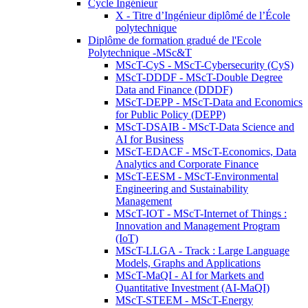
Cycle Ingénieur
X - Titre d’Ingénieur diplômé de l’École
polytechnique
Diplôme de formation gradué de l'Ecole
Polytechnique -MSc&T
MScT-CyS - MScT-Cybersecurity (CyS)
MScT-DDDF - MScT-Double Degree
Data and Finance (DDDF)
MScT-DEPP - MScT-Data and Economics
for Public Policy (DEPP)
MScT-DSAIB - MScT-Data Science and
AI for Business
MScT-EDACF - MScT-Economics, Data
Analytics and Corporate Finance
MScT-EESM - MScT-Environmental
Engineering and Sustainability
Management
MScT-IOT - MScT-Internet of Things :
Innovation and Management Program
(IoT)
MScT-LLGA - Track : Large Language
Models, Graphs and Applications
MScT-MaQI - AI for Markets and
Quantitative Investment (AI-MaQI)
MScT-STEEM - MScT-Energy