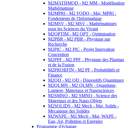
M2MATHMOD - M2 MM - Modélisation
Mathématique
M2MPRI - M2 FODQ - Maj. MPRI -
Fondements de l'Informatique
M2MSV - M2 MSV - Mathématiques
pour les Sciences du Vivant
M2OPTIM - M2 OPT - Optimisation
M2PBR - M2 PBR - Physique par
Recherche
M2PIC - M2 PIC - Projet Innovation
Conception
M2PPF - M2 PPF - Physique des Plasmas
et de la Fusion
M2PROBFIN - M2 PF - Probabilités et
Finance
M2QD - M2 QD - Dispositifs Quantiques
M2QLMN - M2 QLMN - Quantique,
Lumiere, Materiaux et Nanosciences
M2SMNO - M2 SMNO - Science des
Materiaux et des Nano-Objets
M2SOLIDS - M2 Mech - Maj. Solids -
Mecanique des Solides
M2WAPE - M2 Mech - Maj. WAPE -
Eau, Air, Pollution et Energies
Programme d'échange