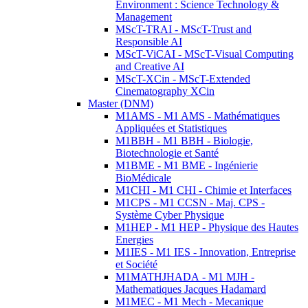
Environment : Science Technology &
Management
MScT-TRAI - MScT-Trust and
Responsible AI
MScT-ViCAI - MScT-Visual Computing
and Creative AI
MScT-XCin - MScT-Extended
Cinematography XCin
Master (DNM)
M1AMS - M1 AMS - Mathématiques
Appliquées et Statistiques
M1BBH - M1 BBH - Biologie,
Biotechnologie et Santé
M1BME - M1 BME - Ingénierie
BioMédicale
M1CHI - M1 CHI - Chimie et Interfaces
M1CPS - M1 CCSN - Maj. CPS -
Système Cyber Physique
M1HEP - M1 HEP - Physique des Hautes
Energies
M1IES - M1 IES - Innovation, Entreprise
et Société
M1MATHJHADA - M1 MJH -
Mathematiques Jacques Hadamard
M1MEC - M1 Mech - Mecanique