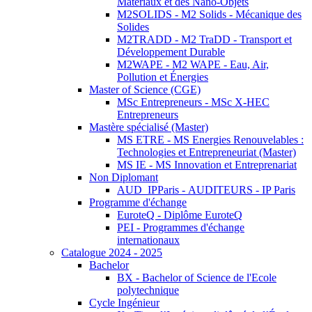
Matériaux et des Nano-Objets
M2SOLIDS - M2 Solids - Mécanique des
Solides
M2TRADD - M2 TraDD - Transport et
Développement Durable
M2WAPE - M2 WAPE - Eau, Air,
Pollution et Énergies
Master of Science (CGE)
MSc Entrepreneurs - MSc X-HEC
Entrepreneurs
Mastère spécialisé (Master)
MS ETRE - MS Energies Renouvelables :
Technologies et Entrepreneuriat (Master)
MS IE - MS Innovation et Entreprenariat
Non Diplomant
AUD_IPParis - AUDITEURS - IP Paris
Programme d'échange
EuroteQ - Diplôme EuroteQ
PEI - Programmes d'échange
internationaux
Catalogue 2024 - 2025
Bachelor
BX - Bachelor of Science de l'Ecole
polytechnique
Cycle Ingénieur