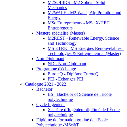
M2SOLIDS - M2 Solids - Solid
Mechanics
M2WAPE - M2 Water, Air, Pollution and
Energy
MSc Entrepreneurs - MSc X-HEC
Entrepreneurs
Mastère spécialisé (Master)
M2REST - Renewable Energy, Science
and Technology
MS ETRE - MS Energies Renouvelables :
Technologies & Entrepreneuriat (Master)
Non Diplomant
ND - Non Diplomant
Programme d'échange
EuroteQ - Diplôme EuroteQ
PEI - Echanges PEI
Catalogue 2021 - 2022
Bachelor
BS - Bachelor of Science de l'Ecole
polytechnique
Cycle Ingénieur
X - Titre d’Ingénieur diplômé de l’École
polytechnique
Diplôme de formation gradué de l'Ecole
Polytechnique -MSc&T