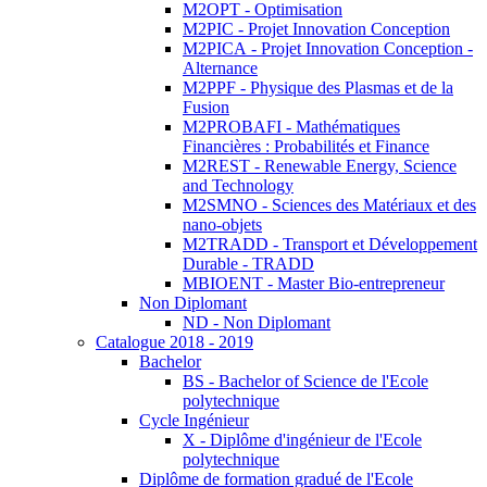
M2OPT - Optimisation
M2PIC - Projet Innovation Conception
M2PICA - Projet Innovation Conception -
Alternance
M2PPF - Physique des Plasmas et de la
Fusion
M2PROBAFI - Mathématiques
Financières : Probabilités et Finance
M2REST - Renewable Energy, Science
and Technology
M2SMNO - Sciences des Matériaux et des
nano-objets
M2TRADD - Transport et Développement
Durable - TRADD
MBIOENT - Master Bio-entrepreneur
Non Diplomant
ND - Non Diplomant
Catalogue 2018 - 2019
Bachelor
BS - Bachelor of Science de l'Ecole
polytechnique
Cycle Ingénieur
X - Diplôme d'ingénieur de l'Ecole
polytechnique
Diplôme de formation gradué de l'Ecole