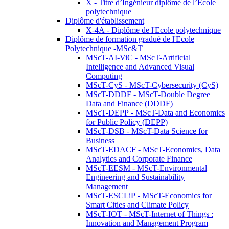
X - Titre d’Ingénieur diplômé de l’École
polytechnique
Diplôme d'établissement
X-4A - Diplôme de l'Ecole polytechnique
Diplôme de formation gradué de l'Ecole
Polytechnique -MSc&T
MScT-AI-ViC - MScT-Artificial
Intelligence and Advanced Visual
Computing
MScT-CyS - MScT-Cybersecurity (CyS)
MScT-DDDF - MScT-Double Degree
Data and Finance (DDDF)
MScT-DEPP - MScT-Data and Economics
for Public Policy (DEPP)
MScT-DSB - MScT-Data Science for
Business
MScT-EDACF - MScT-Economics, Data
Analytics and Corporate Finance
MScT-EESM - MScT-Environmental
Engineering and Sustainability
Management
MScT-ESCLiP - MScT-Economics for
Smart Cities and Climate Policy
MScT-IOT - MScT-Internet of Things :
Innovation and Management Program