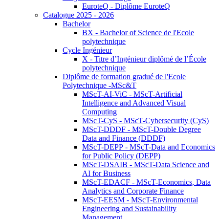
EuroteQ - Diplôme EuroteQ
Catalogue 2025 - 2026
Bachelor
BX - Bachelor of Science de l'Ecole
polytechnique
Cycle Ingénieur
X - Titre d’Ingénieur diplômé de l’École
polytechnique
Diplôme de formation gradué de l'Ecole
Polytechnique -MSc&T
MScT-AI-ViC - MScT-Artificial
Intelligence and Advanced Visual
Computing
MScT-CyS - MScT-Cybersecurity (CyS)
MScT-DDDF - MScT-Double Degree
Data and Finance (DDDF)
MScT-DEPP - MScT-Data and Economics
for Public Policy (DEPP)
MScT-DSAIB - MScT-Data Science and
AI for Business
MScT-EDACF - MScT-Economics, Data
Analytics and Corporate Finance
MScT-EESM - MScT-Environmental
Engineering and Sustainability
Management