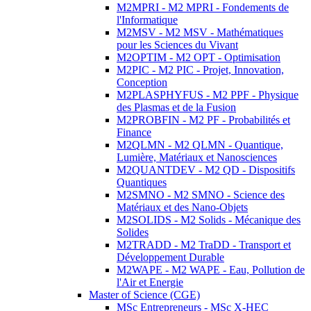
M2MPRI - M2 MPRI - Fondements de
l'Informatique
M2MSV - M2 MSV - Mathématiques
pour les Sciences du Vivant
M2OPTIM - M2 OPT - Optimisation
M2PIC - M2 PIC - Projet, Innovation,
Conception
M2PLASPHYFUS - M2 PPF - Physique
des Plasmas et de la Fusion
M2PROBFIN - M2 PF - Probabilités et
Finance
M2QLMN - M2 QLMN - Quantique,
Lumière, Matériaux et Nanosciences
M2QUANTDEV - M2 QD - Dispositifs
Quantiques
M2SMNO - M2 SMNO - Science des
Matériaux et des Nano-Objets
M2SOLIDS - M2 Solids - Mécanique des
Solides
M2TRADD - M2 TraDD - Transport et
Développement Durable
M2WAPE - M2 WAPE - Eau, Pollution de
l'Air et Energie
Master of Science (CGE)
MSc Entrepreneurs - MSc X-HEC