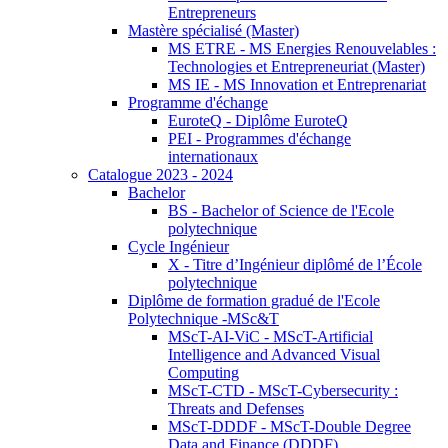
Entrepreneurs
Mastère spécialisé (Master)
MS ETRE - MS Energies Renouvelables :
Technologies et Entrepreneuriat (Master)
MS IE - MS Innovation et Entreprenariat
Programme d'échange
EuroteQ - Diplôme EuroteQ
PEI - Programmes d'échange
internationaux
Catalogue 2023 - 2024
Bachelor
BS - Bachelor of Science de l'Ecole
polytechnique
Cycle Ingénieur
X - Titre d’Ingénieur diplômé de l’École
polytechnique
Diplôme de formation gradué de l'Ecole
Polytechnique -MSc&T
MScT-AI-ViC - MScT-Artificial
Intelligence and Advanced Visual
Computing
MScT-CTD - MScT-Cybersecurity :
Threats and Defenses
MScT-DDDF - MScT-Double Degree
Data and Finance (DDDF)