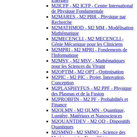
Energies
M2ICFP - M2 ICFP - Centre International
de Physique Fondamentale
M2MARES - M2 PBR - Physique par
Recherche
M2MATHMOD - M2 MM - Modélisation
Mathématique
M2MECENCLI - M2 MECENCLI -
Génie Mécanique pour les Cliniciens
M2MPRI - M2 MPRI - Fondements de
l'Informatique
M2MSV - M2 MSV - Mathématiques
pour les Sciences du Vivant
M2OPTIM - M2 OPT - Optimisation
M2PIC - M2 PIC - Projet, Innovation,
Conception
M2PLASPHYFUS - M2 PPF - Physique
des Plasmas et de la Fusion
M2PROBFIN - M2 PF - Probabilités et
Finance
M2QLMN - M2 QLMN - Quantique,
Lumière, Matériaux et Nanosciences
M2QUANTDEV - M2 QD - Dispositifs
Quantiques
M2SMNO - M2 SMNO - Science des