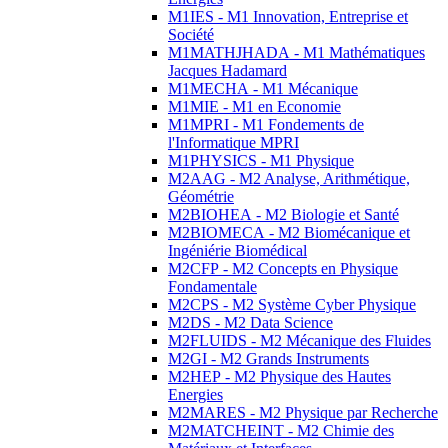
M1IES - M1 Innovation, Entreprise et
Société
M1MATHJHADA - M1 Mathématiques
Jacques Hadamard
M1MECHA - M1 Mécanique
M1MIE - M1 en Economie
M1MPRI - M1 Fondements de
l'Informatique MPRI
M1PHYSICS - M1 Physique
M2AAG - M2 Analyse, Arithmétique,
Géométrie
M2BIOHEA - M2 Biologie et Santé
M2BIOMECA - M2 Biomécanique et
Ingéniérie Biomédical
M2CFP - M2 Concepts en Physique
Fondamentale
M2CPS - M2 Système Cyber Physique
M2DS - M2 Data Science
M2FLUIDS - M2 Mécanique des Fluides
M2GI - M2 Grands Instruments
M2HEP - M2 Physique des Hautes
Energies
M2MARES - M2 Physique par Recherche
M2MATCHEINT - M2 Chimie des