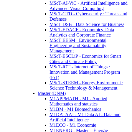
MScT-AI-ViC - Artificial Intelligence and
Advanced Visual Computing
MScT-CTD - Cybersecurity : Threats and
Defenses
MScT-DSB - Data Science for Business
MScT-EDACF - Economics, Data
Analytics and Corporate Finance
MScT-EESM - Environmental
Engineering and Sustainability
Management
MScT-ESCLiP - Economics for Smart
Cities and Climate Policy
MScT-IOT - Internet of Things :
Innovation and Management Program
(IoT)
MScT-STEEM - Energy Environment :
Science Technology & Management
Master (DNM)
M1APPMATH - M1 - Applied
Mathematics and statistics
M1BM - M1 Biomechanics
M1DATAAI - M1 Data AI - Data and
Artificial Intelligence
M1ECO - M1 Economie
M1ENERG - Master 1 Énergie