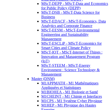
MScT-DEPP - MScT-Data and Economics
for Public Policy (DEPP)
MScT-DSB - MScT-Data Science for
Business
MScT-EDACF - MScT-Economics, Data
Analytics and Corporate Finance
MScT-EESM - MScT-Environmental
Engineering and Sustainability
Management
MScT-ESCLiP - MScT-Economics for
Smart Cities and Climate Policy
MScT-IOT - MScT-Internet of Things :
Innovation and Management Program
(IoT)
MScT-STEEM - MScT-Energy
Environment : Science Technology &
Management
Master (DNM)
M1APPMATH - M1 Mathématiques
Appliquées et Statistiques
M1BIOHEA - M1 Biologie et Santé
M1CHEINT - M1 Chimie et Interfaces
M1CPS - M1 Système Cyber Physique
M1HEP - M1 Physique des Hautes
Energies