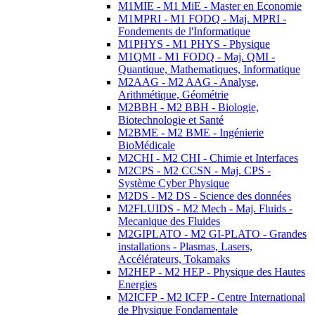
M1MIE - M1 MiE - Master en Economie
M1MPRI - M1 FODQ - Maj. MPRI -
Fondements de l'Informatique
M1PHYS - M1 PHYS - Physique
M1QMI - M1 FODQ - Maj. QMI -
Quantique, Mathematiques, Informatique
M2AAG - M2 AAG - Analyse,
Arithmétique, Géométrie
M2BBH - M2 BBH - Biologie,
Biotechnologie et Santé
M2BME - M2 BME - Ingénierie
BioMédicale
M2CHI - M2 CHI - Chimie et Interfaces
M2CPS - M2 CCSN - Maj. CPS -
Système Cyber Physique
M2DS - M2 DS - Science des données
M2FLUIDS - M2 Mech - Maj. Fluids -
Mecanique des Fluides
M2GIPLATO - M2 GI-PLATO - Grandes
installations - Plasmas, Lasers,
Accélérateurs, Tokamaks
M2HEP - M2 HEP - Physique des Hautes
Energies
M2ICFP - M2 ICFP - Centre International
de Physique Fondamentale