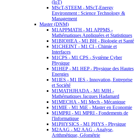
(IoT)
MScT-STEEM - MScT-Energy
Environment : Science Technology &
Management
Master (DNM)
M1APPMATH - M1 APPMS -
Mathématiques Appliquées et Statistiques
M1BIOHEA - M1 BH - Biologie et Santé
M1CHEINT - M1 CI - Chimie et
Interfaces
M1CPS - M1 CPS - Système Cyber
Physique
M1HEP - M1 HEP - Physique des Hautes
Energies
M1IES - M1 IES - Innovation, Entreprise
et Société
M1MATHJHADA - M1 MJH -
Mathématiques Jacques Hadamard
M1MECHA - M1 Mech - Mécanique
M1MIE - M1 MiE - Master en Economie
M1MPRI - M1 MPRI - Fondements de
l'Informatique
M1PHYSICS - M1 PHYS - Physique
M2AAG - M2 AAG - Analyse,
Arithmétique, Géométrie