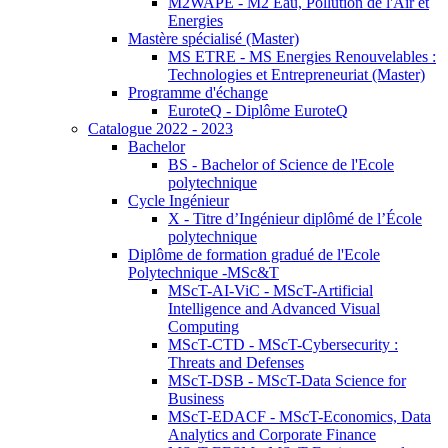
M2WAPE - M2 Eau, Pollution de l'Air et
Energies
Mastère spécialisé (Master)
MS ETRE - MS Energies Renouvelables :
Technologies et Entrepreneuriat (Master)
Programme d'échange
EuroteQ - Diplôme EuroteQ
Catalogue 2022 - 2023
Bachelor
BS - Bachelor of Science de l'Ecole
polytechnique
Cycle Ingénieur
X - Titre d’Ingénieur diplômé de l’École
polytechnique
Diplôme de formation gradué de l'Ecole
Polytechnique -MSc&T
MScT-AI-ViC - MScT-Artificial
Intelligence and Advanced Visual
Computing
MScT-CTD - MScT-Cybersecurity :
Threats and Defenses
MScT-DSB - MScT-Data Science for
Business
MScT-EDACF - MScT-Economics, Data
Analytics and Corporate Finance