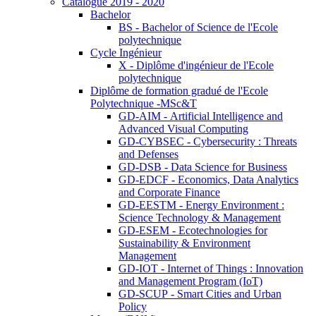
Catalogue 2019 - 2020
Bachelor
BS - Bachelor of Science de l'Ecole
polytechnique
Cycle Ingénieur
X - Diplôme d'ingénieur de l'Ecole
polytechnique
Diplôme de formation gradué de l'Ecole
Polytechnique -MSc&T
GD-AIM - Artificial Intelligence and
Advanced Visual Computing
GD-CYBSEC - Cybersecurity : Threats
and Defenses
GD-DSB - Data Science for Business
GD-EDCF - Economics, Data Analytics
and Corporate Finance
GD-EESTM - Energy Environment :
Science Technology & Management
GD-ESEM - Ecotechnologies for
Sustainability & Environment
Management
GD-IOT - Internet of Things : Innovation
and Management Program (IoT)
GD-SCUP - Smart Cities and Urban
Policy