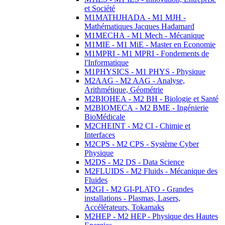
et Société
M1MATHJHADA - M1 MJH -
Mathématiques Jacques Hadamard
M1MECHA - M1 Mech - Mécanique
M1MIE - M1 MiE - Master en Economie
M1MPRI - M1 MPRI - Fondements de
l'Informatique
M1PHYSICS - M1 PHYS - Physique
M2AAG - M2 AAG - Analyse,
Arithmétique, Géométrie
M2BIOHEA - M2 BH - Biologie et Santé
M2BIOMECA - M2 BME - Ingénierie
BioMédicale
M2CHEINT - M2 CI - Chimie et
Interfaces
M2CPS - M2 CPS - Système Cyber
Physique
M2DS - M2 DS - Data Science
M2FLUIDS - M2 Fluids - Mécanique des
Fluides
M2GI - M2 GI-PLATO - Grandes
installations - Plasmas, Lasers,
Accélérateurs, Tokamaks
M2HEP - M2 HEP - Physique des Hautes