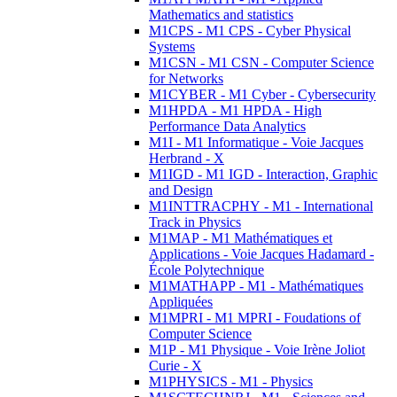
Mathematics and statistics
M1CPS - M1 CPS - Cyber Physical
Systems
M1CSN - M1 CSN - Computer Science
for Networks
M1CYBER - M1 Cyber - Cybersecurity
M1HPDA - M1 HPDA - High
Performance Data Analytics
M1I - M1 Informatique - Voie Jacques
Herbrand - X
M1IGD - M1 IGD - Interaction, Graphic
and Design
M1INTTRACPHY - M1 - International
Track in Physics
M1MAP - M1 Mathématiques et
Applications - Voie Jacques Hadamard -
École Polytechnique
M1MATHAPP - M1 - Mathématiques
Appliquées
M1MPRI - M1 MPRI - Foudations of
Computer Science
M1P - M1 Physique - Voie Irène Joliot
Curie - X
M1PHYSICS - M1 - Physics