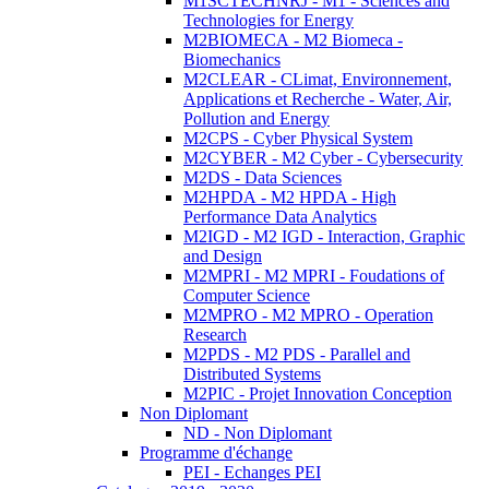
M1SCTECHNRJ - M1 - Sciences and
Technologies for Energy
M2BIOMECA - M2 Biomeca -
Biomechanics
M2CLEAR - CLimat, Environnement,
Applications et Recherche - Water, Air,
Pollution and Energy
M2CPS - Cyber Physical System
M2CYBER - M2 Cyber - Cybersecurity
M2DS - Data Sciences
M2HPDA - M2 HPDA - High
Performance Data Analytics
M2IGD - M2 IGD - Interaction, Graphic
and Design
M2MPRI - M2 MPRI - Foudations of
Computer Science
M2MPRO - M2 MPRO - Operation
Research
M2PDS - M2 PDS - Parallel and
Distributed Systems
M2PIC - Projet Innovation Conception
Non Diplomant
ND - Non Diplomant
Programme d'échange
PEI - Echanges PEI