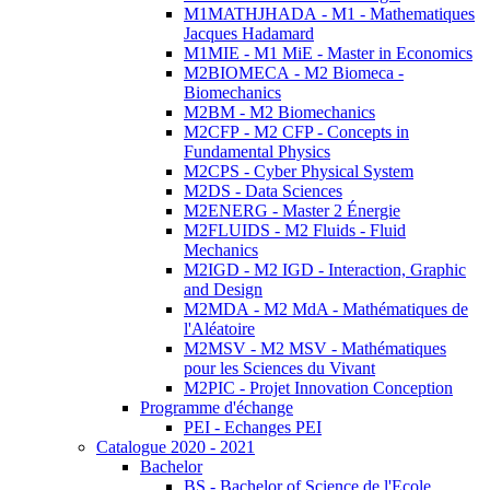
M1MATHJHADA - M1 - Mathematiques
Jacques Hadamard
M1MIE - M1 MiE - Master in Economics
M2BIOMECA - M2 Biomeca -
Biomechanics
M2BM - M2 Biomechanics
M2CFP - M2 CFP - Concepts in
Fundamental Physics
M2CPS - Cyber Physical System
M2DS - Data Sciences
M2ENERG - Master 2 Énergie
M2FLUIDS - M2 Fluids - Fluid
Mechanics
M2IGD - M2 IGD - Interaction, Graphic
and Design
M2MDA - M2 MdA - Mathématiques de
l'Aléatoire
M2MSV - M2 MSV - Mathématiques
pour les Sciences du Vivant
M2PIC - Projet Innovation Conception
Programme d'échange
PEI - Echanges PEI
Catalogue 2020 - 2021
Bachelor
BS - Bachelor of Science de l'Ecole