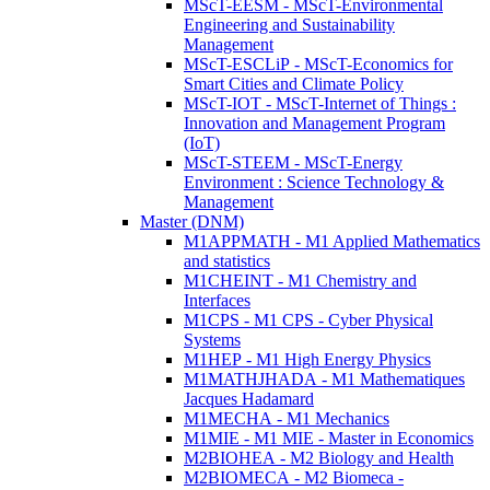
MScT-EESM - MScT-Environmental
Engineering and Sustainability
Management
MScT-ESCLiP - MScT-Economics for
Smart Cities and Climate Policy
MScT-IOT - MScT-Internet of Things :
Innovation and Management Program
(IoT)
MScT-STEEM - MScT-Energy
Environment : Science Technology &
Management
Master (DNM)
M1APPMATH - M1 Applied Mathematics
and statistics
M1CHEINT - M1 Chemistry and
Interfaces
M1CPS - M1 CPS - Cyber Physical
Systems
M1HEP - M1 High Energy Physics
M1MATHJHADA - M1 Mathematiques
Jacques Hadamard
M1MECHA - M1 Mechanics
M1MIE - M1 MIE - Master in Economics
M2BIOHEA - M2 Biology and Health
M2BIOMECA - M2 Biomeca -