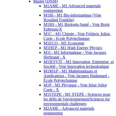
Master (DNM)
M1AME - M1 Advanced materials
engineering
M1BI - M1 Bio-informatique (Voie
Rosalind Franklin)
M1BS - M1 Biologie-Santé - Voie Boris
Ephrussi-X
M1C - M1 Chimie - Voie Fréderic Joliot-
Curie - Ecole Polytechnique
M1ECO - M1 Economie
M1HEP - M1 High Energy Physics
M1I - M1 Informatique - Voie Jacques
Herbrand - X
M1IESVIT - M1 Innovation, Entreprise, et
Société - Voie Innovation technologique
M1MAP - M1 Mathématiques et
Applications - Voie Jacques Hadamard -
École Polytechnique
M1P - M1 Physique - Voie Irène Joliot
Curie - X
M1STEPE - M1 STEPE - Sciences pour
les défis de l'environnement/Sciences for
environmentals challenges
M2AME - Advanced materials
engineering