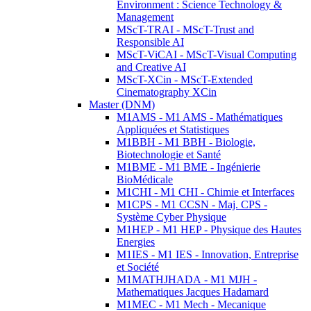
Environment : Science Technology &
Management
MScT-TRAI - MScT-Trust and
Responsible AI
MScT-ViCAI - MScT-Visual Computing
and Creative AI
MScT-XCin - MScT-Extended
Cinematography XCin
Master (DNM)
M1AMS - M1 AMS - Mathématiques
Appliquées et Statistiques
M1BBH - M1 BBH - Biologie,
Biotechnologie et Santé
M1BME - M1 BME - Ingénierie
BioMédicale
M1CHI - M1 CHI - Chimie et Interfaces
M1CPS - M1 CCSN - Maj. CPS -
Système Cyber Physique
M1HEP - M1 HEP - Physique des Hautes
Energies
M1IES - M1 IES - Innovation, Entreprise
et Société
M1MATHJHADA - M1 MJH -
Mathematiques Jacques Hadamard
M1MEC - M1 Mech - Mecanique