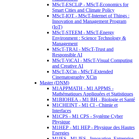
MScT-ESCLiP - MScT-Economics for
Smart Cities and Climate Policy
MScT-IOT - MScT-Internet of Things :
Innovation and Management Program
(IoT)
MScT-STEEM - MScT-Energy
Environment : Science Technology &
Management
MScT-TRAI - MScT-Trust and
Responsible AI
MScT-ViCAI - MScT-Visual Computing
and Creative AI
MScT-XCin - MScT-Extended
Cinematography XCin
Master (DNM)
M1APPMATH - M1 APPMS -
Mathématiques Appliquées et Statistiques
M1BIOHEA - M1 BH - Biologie et Santé
M1CHEINT - M1 CI - Chimie et
Interfaces
M1CPS - M1 CPS - Système Cyber
Physique
M1HEP - M1 HEP - Physique des Hautes
Energies
M1IES - M1 IES - Innovation, Entreprise