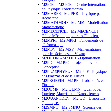
Energies
M2ICFP - M2 ICFP - Centre International
de Physique Fondamentale
M2MARES - M2 PBR - Physique par
Recherche
M2MATHMOD - M2 MM - Modélisation
Mathématique
M2MECENCLI - M2 MECENCLI -
Génie Mécanique pour les Cliniciens
M2MPRI - M2 MPRI - Fondements de
l'Informatique
M2MSV - M2 MSV - Mathématiques
pour les Sciences du Vivant
M2OPTIM - M2 OPT - Optimisation
M2PIC - M2 PIC - Projet, Innovation,
Conception
M2PLASPHYFUS - M2 PPF - Physique
des Plasmas et de la Fusion
M2PROBFIN - M2 PF - Probabilités et
Finance
M2QLMN - M2 QLMN - Quantique,
Lumière, Matériaux et Nanosciences
M2QUANTDEV - M2 QD - Dispositifs
Quantiques
M2SMNO - M2 SMNO - Science des