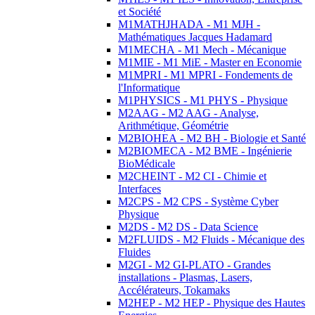
et Société
M1MATHJHADA - M1 MJH -
Mathématiques Jacques Hadamard
M1MECHA - M1 Mech - Mécanique
M1MIE - M1 MiE - Master en Economie
M1MPRI - M1 MPRI - Fondements de
l'Informatique
M1PHYSICS - M1 PHYS - Physique
M2AAG - M2 AAG - Analyse,
Arithmétique, Géométrie
M2BIOHEA - M2 BH - Biologie et Santé
M2BIOMECA - M2 BME - Ingénierie
BioMédicale
M2CHEINT - M2 CI - Chimie et
Interfaces
M2CPS - M2 CPS - Système Cyber
Physique
M2DS - M2 DS - Data Science
M2FLUIDS - M2 Fluids - Mécanique des
Fluides
M2GI - M2 GI-PLATO - Grandes
installations - Plasmas, Lasers,
Accélérateurs, Tokamaks
M2HEP - M2 HEP - Physique des Hautes