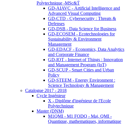
Polytechnique -MSc&T
GD-AIAVC - Artificial Intelligence and
Advanced Visual Computing
GD-CTD - Cybersecurity : Threats &
Defenses
GD-DSB - Data Science for Business
GD-ECOSEM - Ecotechnologies for
Sustainability & Environment
Management
GD-EDACF - Economics, Data Analytics
and Corporate Finance
GD-IOT - Internet of Things : Innovation
and Management Program (IoT)
GD-SCUP - Smart Cities and Urban
Policy
GD-STEEM - Energy Environment :
Science Technology & Management
Catalogue 2017 - 2018
Cycle Ingénieur
X - Diplôme d'ingénieur de l'Ecole
Polytechnique
Master (DNM)
M1QMI - M1 FODQ - Maj. QMI -
Quantique, mathematiques, informatique