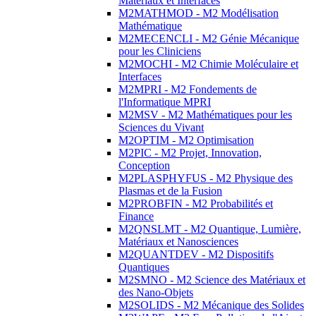
Matériaux et Interfaces
M2MATHMOD - M2 Modélisation
Mathématique
M2MECENCLI - M2 Génie Mécanique
pour les Cliniciens
M2MOCHI - M2 Chimie Moléculaire et
Interfaces
M2MPRI - M2 Fondements de
l'Informatique MPRI
M2MSV - M2 Mathématiques pour les
Sciences du Vivant
M2OPTIM - M2 Optimisation
M2PIC - M2 Projet, Innovation,
Conception
M2PLASPHYFUS - M2 Physique des
Plasmas et de la Fusion
M2PROBFIN - M2 Probabilités et
Finance
M2QNSLMT - M2 Quantique, Lumière,
Matériaux et Nanosciences
M2QUANTDEV - M2 Dispositifs
Quantiques
M2SMNO - M2 Science des Matériaux et
des Nano-Objets
M2SOLIDS - M2 Mécanique des Solides