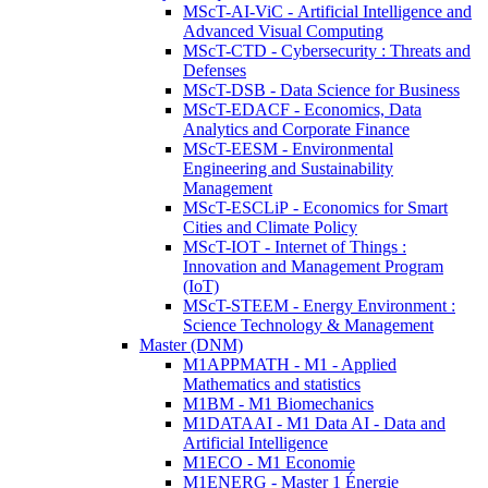
MScT-AI-ViC - Artificial Intelligence and
Advanced Visual Computing
MScT-CTD - Cybersecurity : Threats and
Defenses
MScT-DSB - Data Science for Business
MScT-EDACF - Economics, Data
Analytics and Corporate Finance
MScT-EESM - Environmental
Engineering and Sustainability
Management
MScT-ESCLiP - Economics for Smart
Cities and Climate Policy
MScT-IOT - Internet of Things :
Innovation and Management Program
(IoT)
MScT-STEEM - Energy Environment :
Science Technology & Management
Master (DNM)
M1APPMATH - M1 - Applied
Mathematics and statistics
M1BM - M1 Biomechanics
M1DATAAI - M1 Data AI - Data and
Artificial Intelligence
M1ECO - M1 Economie
M1ENERG - Master 1 Énergie