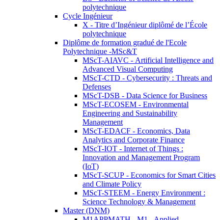
polytechnique
Cycle Ingénieur
X - Titre d’Ingénieur diplômé de l’École
polytechnique
Diplôme de formation gradué de l'Ecole
Polytechnique -MSc&T
MScT-AIAVC - Artificial Intelligence and
Advanced Visual Computing
MScT-CTD - Cybersecurity : Threats and
Defenses
MScT-DSB - Data Science for Business
MScT-ECOSEM - Environmental
Engineering and Sustainability
Management
MScT-EDACF - Economics, Data
Analytics and Corporate Finance
MScT-IOT - Internet of Things :
Innovation and Management Program
(IoT)
MScT-SCUP - Economics for Smart Cities
and Climate Policy
MScT-STEEM - Energy Environment :
Science Technology & Management
Master (DNM)
M1APPMATH - M1 - Applied