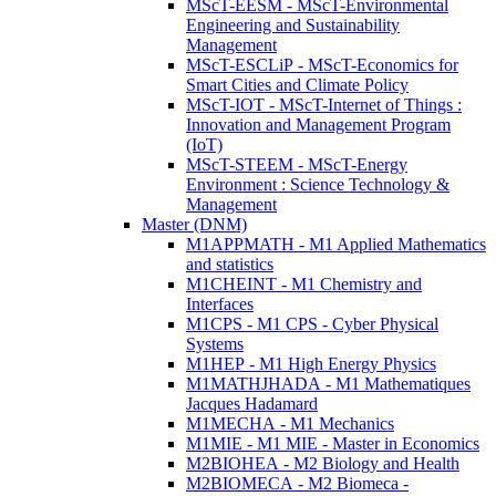
MScT-EESM - MScT-Environmental
Engineering and Sustainability
Management
MScT-ESCLiP - MScT-Economics for
Smart Cities and Climate Policy
MScT-IOT - MScT-Internet of Things :
Innovation and Management Program
(IoT)
MScT-STEEM - MScT-Energy
Environment : Science Technology &
Management
Master (DNM)
M1APPMATH - M1 Applied Mathematics
and statistics
M1CHEINT - M1 Chemistry and
Interfaces
M1CPS - M1 CPS - Cyber Physical
Systems
M1HEP - M1 High Energy Physics
M1MATHJHADA - M1 Mathematiques
Jacques Hadamard
M1MECHA - M1 Mechanics
M1MIE - M1 MIE - Master in Economics
M2BIOHEA - M2 Biology and Health
M2BIOMECA - M2 Biomeca -