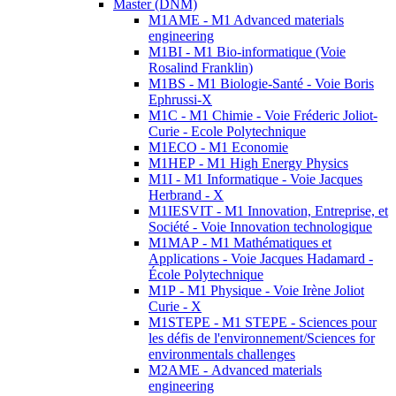
Master (DNM)
M1AME - M1 Advanced materials
engineering
M1BI - M1 Bio-informatique (Voie
Rosalind Franklin)
M1BS - M1 Biologie-Santé - Voie Boris
Ephrussi-X
M1C - M1 Chimie - Voie Fréderic Joliot-
Curie - Ecole Polytechnique
M1ECO - M1 Economie
M1HEP - M1 High Energy Physics
M1I - M1 Informatique - Voie Jacques
Herbrand - X
M1IESVIT - M1 Innovation, Entreprise, et
Société - Voie Innovation technologique
M1MAP - M1 Mathématiques et
Applications - Voie Jacques Hadamard -
École Polytechnique
M1P - M1 Physique - Voie Irène Joliot
Curie - X
M1STEPE - M1 STEPE - Sciences pour
les défis de l'environnement/Sciences for
environmentals challenges
M2AME - Advanced materials
engineering