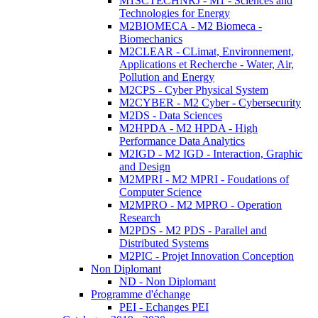
M1SCTECHNRJ - M1 - Sciences and
Technologies for Energy
M2BIOMECA - M2 Biomeca -
Biomechanics
M2CLEAR - CLimat, Environnement,
Applications et Recherche - Water, Air,
Pollution and Energy
M2CPS - Cyber Physical System
M2CYBER - M2 Cyber - Cybersecurity
M2DS - Data Sciences
M2HPDA - M2 HPDA - High
Performance Data Analytics
M2IGD - M2 IGD - Interaction, Graphic
and Design
M2MPRI - M2 MPRI - Foudations of
Computer Science
M2MPRO - M2 MPRO - Operation
Research
M2PDS - M2 PDS - Parallel and
Distributed Systems
M2PIC - Projet Innovation Conception
Non Diplomant
ND - Non Diplomant
Programme d'échange
PEI - Echanges PEI