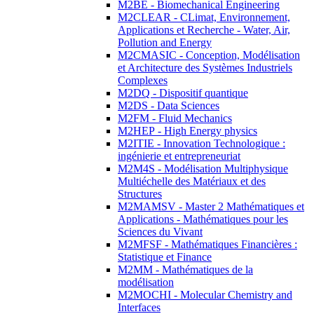
M2BE - Biomechanical Engineering
M2CLEAR - CLimat, Environnement,
Applications et Recherche - Water, Air,
Pollution and Energy
M2CMASIC - Conception, Modélisation
et Architecture des Systèmes Industriels
Complexes
M2DQ - Dispositif quantique
M2DS - Data Sciences
M2FM - Fluid Mechanics
M2HEP - High Energy physics
M2ITIE - Innovation Technologique :
ingénierie et entrepreneuriat
M2M4S - Modélisation Multiphysique
Multiéchelle des Matériaux et des
Structures
M2MAMSV - Master 2 Mathématiques et
Applications - Mathématiques pour les
Sciences du Vivant
M2MFSF - Mathématiques Financières :
Statistique et Finance
M2MM - Mathématiques de la
modélisation
M2MOCHI - Molecular Chemistry and
Interfaces