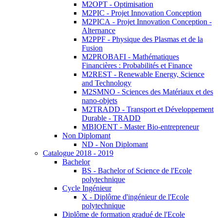
M2OPT - Optimisation
M2PIC - Projet Innovation Conception
M2PICA - Projet Innovation Conception -
Alternance
M2PPF - Physique des Plasmas et de la
Fusion
M2PROBAFI - Mathématiques
Financières : Probabilités et Finance
M2REST - Renewable Energy, Science
and Technology
M2SMNO - Sciences des Matériaux et des
nano-objets
M2TRADD - Transport et Développement
Durable - TRADD
MBIOENT - Master Bio-entrepreneur
Non Diplomant
ND - Non Diplomant
Catalogue 2018 - 2019
Bachelor
BS - Bachelor of Science de l'Ecole
polytechnique
Cycle Ingénieur
X - Diplôme d'ingénieur de l'Ecole
polytechnique
Diplôme de formation gradué de l'Ecole