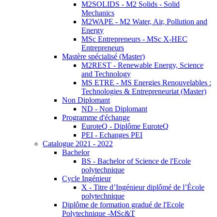
M2SOLIDS - M2 Solids - Solid
Mechanics
M2WAPE - M2 Water, Air, Pollution and
Energy
MSc Entrepreneurs - MSc X-HEC
Entrepreneurs
Mastère spécialisé (Master)
M2REST - Renewable Energy, Science
and Technology
MS ETRE - MS Energies Renouvelables :
Technologies & Entrepreneuriat (Master)
Non Diplomant
ND - Non Diplomant
Programme d'échange
EuroteQ - Diplôme EuroteQ
PEI - Echanges PEI
Catalogue 2021 - 2022
Bachelor
BS - Bachelor of Science de l'Ecole
polytechnique
Cycle Ingénieur
X - Titre d’Ingénieur diplômé de l’École
polytechnique
Diplôme de formation gradué de l'Ecole
Polytechnique -MSc&T