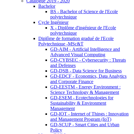
Catalogue 2019 - 2020
Bachelor
BS - Bachelor of Science de l'Ecole
polytechnique
Cycle Ingénieur
X - Diplôme d'ingénieur de l'Ecole
polytechnique
Diplôme de formation gradué de l'Ecole
Polytechnique -MSc&T
GD-AIM - Artificial Intelligence and
Advanced Visual Computing
GD-CYBSEC - Cybersecurity : Threats
and Defenses
GD-DSB - Data Science for Business
GD-EDCF - Economics, Data Analytics
and Corporate Finance
GD-EESTM - Energy Environment :
Science Technology & Management
GD-ESEM - Ecotechnologies for
Sustainability & Environment
Management
GD-IOT - Internet of Things : Innovation
and Management Program (IoT)
GD-SCUP - Smart Cities and Urban
Policy