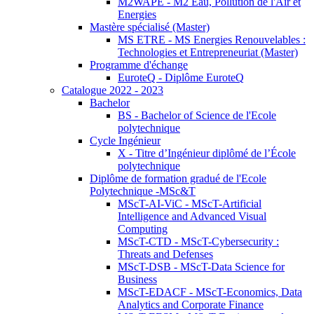
M2WAPE - M2 Eau, Pollution de l'Air et
Energies
Mastère spécialisé (Master)
MS ETRE - MS Energies Renouvelables :
Technologies et Entrepreneuriat (Master)
Programme d'échange
EuroteQ - Diplôme EuroteQ
Catalogue 2022 - 2023
Bachelor
BS - Bachelor of Science de l'Ecole
polytechnique
Cycle Ingénieur
X - Titre d’Ingénieur diplômé de l’École
polytechnique
Diplôme de formation gradué de l'Ecole
Polytechnique -MSc&T
MScT-AI-ViC - MScT-Artificial
Intelligence and Advanced Visual
Computing
MScT-CTD - MScT-Cybersecurity :
Threats and Defenses
MScT-DSB - MScT-Data Science for
Business
MScT-EDACF - MScT-Economics, Data
Analytics and Corporate Finance