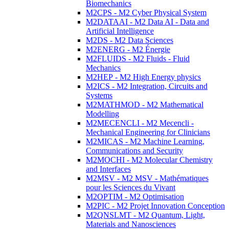
Biomechanics
M2CPS - M2 Cyber Physical System
M2DATAAI - M2 Data AI - Data and
Artificial Intelligence
M2DS - M2 Data Sciences
M2ENERG - M2 Énergie
M2FLUIDS - M2 Fluids - Fluid
Mechanics
M2HEP - M2 High Energy physics
M2ICS - M2 Integration, Circuits and
Systems
M2MATHMOD - M2 Mathematical
Modelling
M2MECENCLI - M2 Mecencli -
Mechanical Engineering for Clinicians
M2MICAS - M2 Machine Learning,
Communications and Security
M2MOCHI - M2 Molecular Chemistry
and Interfaces
M2MSV - M2 MSV - Mathématiques
pour les Sciences du Vivant
M2OPTIM - M2 Optimisation
M2PIC - M2 Projet Innovation Conception
M2QNSLMT - M2 Quantum, Light,
Materials and Nanosciences