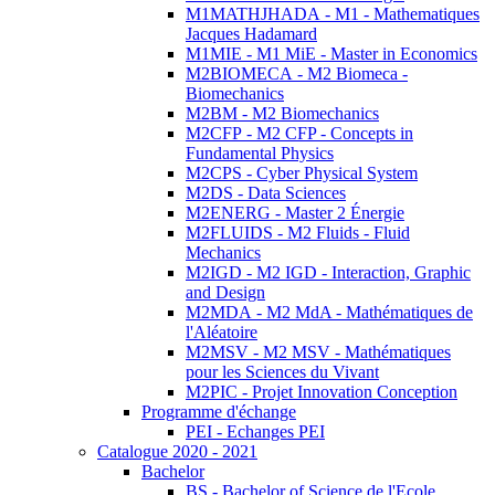
M1MATHJHADA - M1 - Mathematiques
Jacques Hadamard
M1MIE - M1 MiE - Master in Economics
M2BIOMECA - M2 Biomeca -
Biomechanics
M2BM - M2 Biomechanics
M2CFP - M2 CFP - Concepts in
Fundamental Physics
M2CPS - Cyber Physical System
M2DS - Data Sciences
M2ENERG - Master 2 Énergie
M2FLUIDS - M2 Fluids - Fluid
Mechanics
M2IGD - M2 IGD - Interaction, Graphic
and Design
M2MDA - M2 MdA - Mathématiques de
l'Aléatoire
M2MSV - M2 MSV - Mathématiques
pour les Sciences du Vivant
M2PIC - Projet Innovation Conception
Programme d'échange
PEI - Echanges PEI
Catalogue 2020 - 2021
Bachelor
BS - Bachelor of Science de l'Ecole