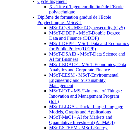
Cycle Ingénieur
X - Titre d’Ingénieur diplômé de l’École
polytechnique
Diplôme de formation gradué de l'Ecole
Polytechnique -MSc&T
MScT-CyS - MScT-Cybersecurity (CyS)
MScT-DDDF - MScT-Double Degree
Data and Finance (DDDF)
MScT-DEPP - MScT-Data and Economics
for Public Policy (DEPP)
MScT-DSAIB - MScT-Data Science and
AI for Business
MScT-EDACF - MScT-Economics, Data
Analytics and Corporate Finance
MScT-EESM - MScT-Environmental
Engineering and Sustainability
Management
MScT-IOT - MScT-Internet of Things :
Innovation and Management Program
(IoT)
MScT-LLGA - Track : Large Language
Models, Graphs and Applications
MScT-MaQI - AI for Markets and
Quantitative Investment (AI-MaQI)
MScT-STEEM - MScT-Energy