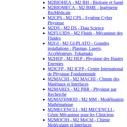
M2BIOHEA - M2 BH - Biologie et Santé
M2BIOMECA - M2 BME - Ingénierie
BioMédicale
M2CPS - M2 CPS - Système Cyber
Physique
M2DS - M2 DS - Data Science
M2FLUIDS - M2 Fluids - Mécanique des
Fluides
M2GI - M2 GI-PLATO - Grandes
installations - Plasmas, Lasers,
Accélérateurs, Tokamaks
M2HEP - M2 HEP - Physique des Hautes
Energies
M2ICFP - M2 ICFP - Centre International
de Physique Fondamentale
M2MACHI - M2 MACHI - Chimie des
Matériaux et Interfaces
M2MARES - M2 PBR - Physique par
Recherche
M2MATHMOD - M2 MM - Modélisation
Mathématique
M2MECENCLI - M2 MECENCLI -
Génie Mécanique pour les Cliniciens
M2MOCHI - M2 MoChI - Chimie
Moléculaire et Interfaces