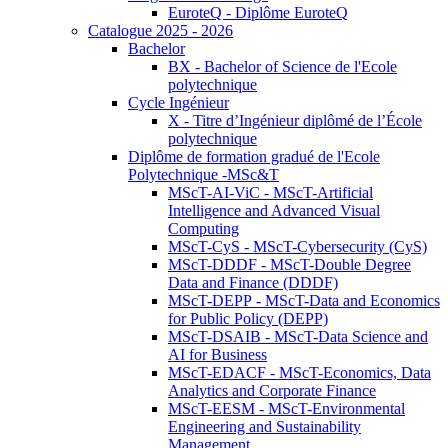
EuroteQ - Diplôme EuroteQ
Catalogue 2025 - 2026
Bachelor
BX - Bachelor of Science de l'Ecole
polytechnique
Cycle Ingénieur
X - Titre d’Ingénieur diplômé de l’École
polytechnique
Diplôme de formation gradué de l'Ecole
Polytechnique -MSc&T
MScT-AI-ViC - MScT-Artificial
Intelligence and Advanced Visual
Computing
MScT-CyS - MScT-Cybersecurity (CyS)
MScT-DDDF - MScT-Double Degree
Data and Finance (DDDF)
MScT-DEPP - MScT-Data and Economics
for Public Policy (DEPP)
MScT-DSAIB - MScT-Data Science and
AI for Business
MScT-EDACF - MScT-Economics, Data
Analytics and Corporate Finance
MScT-EESM - MScT-Environmental
Engineering and Sustainability
Management