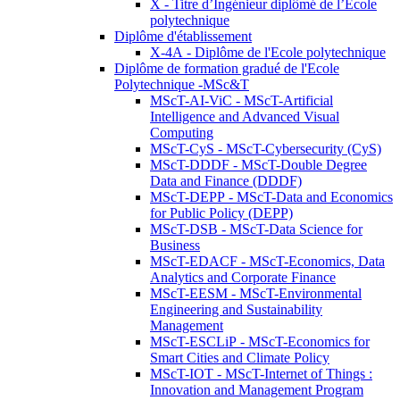
X - Titre d’Ingénieur diplômé de l’École
polytechnique
Diplôme d'établissement
X-4A - Diplôme de l'Ecole polytechnique
Diplôme de formation gradué de l'Ecole
Polytechnique -MSc&T
MScT-AI-ViC - MScT-Artificial
Intelligence and Advanced Visual
Computing
MScT-CyS - MScT-Cybersecurity (CyS)
MScT-DDDF - MScT-Double Degree
Data and Finance (DDDF)
MScT-DEPP - MScT-Data and Economics
for Public Policy (DEPP)
MScT-DSB - MScT-Data Science for
Business
MScT-EDACF - MScT-Economics, Data
Analytics and Corporate Finance
MScT-EESM - MScT-Environmental
Engineering and Sustainability
Management
MScT-ESCLiP - MScT-Economics for
Smart Cities and Climate Policy
MScT-IOT - MScT-Internet of Things :
Innovation and Management Program