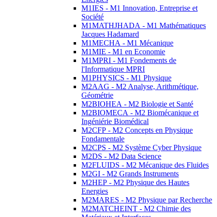
M1IES - M1 Innovation, Entreprise et
Société
M1MATHJHADA - M1 Mathématiques
Jacques Hadamard
M1MECHA - M1 Mécanique
M1MIE - M1 en Economie
M1MPRI - M1 Fondements de
l'Informatique MPRI
M1PHYSICS - M1 Physique
M2AAG - M2 Analyse, Arithmétique,
Géométrie
M2BIOHEA - M2 Biologie et Santé
M2BIOMECA - M2 Biomécanique et
Ingéniérie Biomédical
M2CFP - M2 Concepts en Physique
Fondamentale
M2CPS - M2 Système Cyber Physique
M2DS - M2 Data Science
M2FLUIDS - M2 Mécanique des Fluides
M2GI - M2 Grands Instruments
M2HEP - M2 Physique des Hautes
Energies
M2MARES - M2 Physique par Recherche
M2MATCHEINT - M2 Chimie des