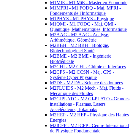
M1MIE - M1 MiE - Master en Economie
M1MPRI - M1 FODQ - Maj. MPRI -
Fondements de l'Informatique
M1PHYS - M1 PHYS - Physique
M1QMI - M1 FODQ - Maj. QMI -
Quantique, Mathematiques, Informatique
M2AAG - M2 AAG - Analyse,
Arithmétique, Géométrie
M2BBH - M2 BBH - Biologie,
Biotechnologie et Santé
M2BME - M2 BME - Ingénierie
BioMédicale
M2CHI - M2 CHI - Chimie et Interfaces
M2CPS - M2 CCSN - Maj. CPS -
Système Cyber Physique
M2DS - M2 DS - Science des données
M2FLUIDS - M2 Mech - Maj. Fluids -
Mecanique des Fluides
M2GIPLATO - M2 GI-PLATO - Grandes
installations - Plasmas, Lasers,
Accélérateurs, Tokamaks
M2HEP - M2 HEP - Physique des Hautes
Energies
M2ICFP - M2 ICFP - Centre International
de Physique Fondamentale