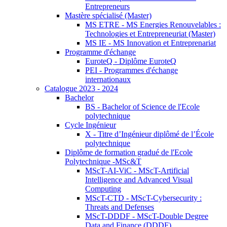
Entrepreneurs
Mastère spécialisé (Master)
MS ETRE - MS Energies Renouvelables :
Technologies et Entrepreneuriat (Master)
MS IE - MS Innovation et Entreprenariat
Programme d'échange
EuroteQ - Diplôme EuroteQ
PEI - Programmes d'échange
internationaux
Catalogue 2023 - 2024
Bachelor
BS - Bachelor of Science de l'Ecole
polytechnique
Cycle Ingénieur
X - Titre d’Ingénieur diplômé de l’École
polytechnique
Diplôme de formation gradué de l'Ecole
Polytechnique -MSc&T
MScT-AI-ViC - MScT-Artificial
Intelligence and Advanced Visual
Computing
MScT-CTD - MScT-Cybersecurity :
Threats and Defenses
MScT-DDDF - MScT-Double Degree
Data and Finance (DDDF)