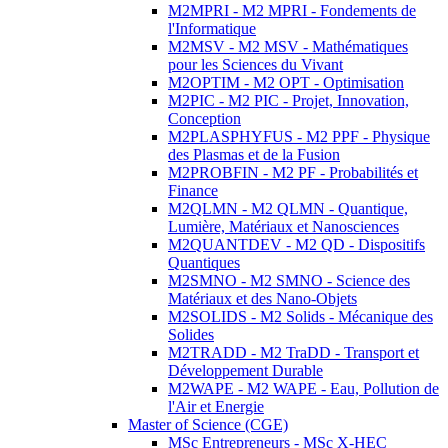
M2MPRI - M2 MPRI - Fondements de
l'Informatique
M2MSV - M2 MSV - Mathématiques
pour les Sciences du Vivant
M2OPTIM - M2 OPT - Optimisation
M2PIC - M2 PIC - Projet, Innovation,
Conception
M2PLASPHYFUS - M2 PPF - Physique
des Plasmas et de la Fusion
M2PROBFIN - M2 PF - Probabilités et
Finance
M2QLMN - M2 QLMN - Quantique,
Lumière, Matériaux et Nanosciences
M2QUANTDEV - M2 QD - Dispositifs
Quantiques
M2SMNO - M2 SMNO - Science des
Matériaux et des Nano-Objets
M2SOLIDS - M2 Solids - Mécanique des
Solides
M2TRADD - M2 TraDD - Transport et
Développement Durable
M2WAPE - M2 WAPE - Eau, Pollution de
l'Air et Energie
Master of Science (CGE)
MSc Entrepreneurs - MSc X-HEC