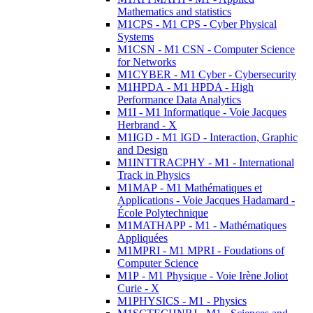
Mathematics and statistics
M1CPS - M1 CPS - Cyber Physical
Systems
M1CSN - M1 CSN - Computer Science
for Networks
M1CYBER - M1 Cyber - Cybersecurity
M1HPDA - M1 HPDA - High
Performance Data Analytics
M1I - M1 Informatique - Voie Jacques
Herbrand - X
M1IGD - M1 IGD - Interaction, Graphic
and Design
M1INTTRACPHY - M1 - International
Track in Physics
M1MAP - M1 Mathématiques et
Applications - Voie Jacques Hadamard -
École Polytechnique
M1MATHAPP - M1 - Mathématiques
Appliquées
M1MPRI - M1 MPRI - Foudations of
Computer Science
M1P - M1 Physique - Voie Irène Joliot
Curie - X
M1PHYSICS - M1 - Physics