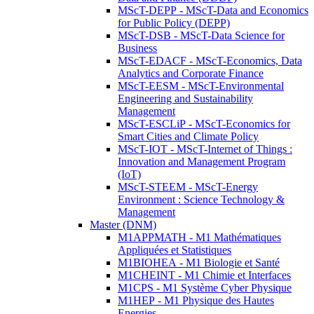
MScT-DEPP - MScT-Data and Economics
for Public Policy (DEPP)
MScT-DSB - MScT-Data Science for
Business
MScT-EDACF - MScT-Economics, Data
Analytics and Corporate Finance
MScT-EESM - MScT-Environmental
Engineering and Sustainability
Management
MScT-ESCLiP - MScT-Economics for
Smart Cities and Climate Policy
MScT-IOT - MScT-Internet of Things :
Innovation and Management Program
(IoT)
MScT-STEEM - MScT-Energy
Environment : Science Technology &
Management
Master (DNM)
M1APPMATH - M1 Mathématiques
Appliquées et Statistiques
M1BIOHEA - M1 Biologie et Santé
M1CHEINT - M1 Chimie et Interfaces
M1CPS - M1 Système Cyber Physique
M1HEP - M1 Physique des Hautes
Energies