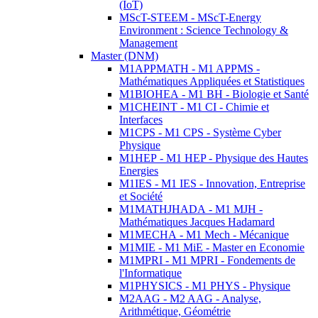
(IoT)
MScT-STEEM - MScT-Energy
Environment : Science Technology &
Management
Master (DNM)
M1APPMATH - M1 APPMS -
Mathématiques Appliquées et Statistiques
M1BIOHEA - M1 BH - Biologie et Santé
M1CHEINT - M1 CI - Chimie et
Interfaces
M1CPS - M1 CPS - Système Cyber
Physique
M1HEP - M1 HEP - Physique des Hautes
Energies
M1IES - M1 IES - Innovation, Entreprise
et Société
M1MATHJHADA - M1 MJH -
Mathématiques Jacques Hadamard
M1MECHA - M1 Mech - Mécanique
M1MIE - M1 MiE - Master en Economie
M1MPRI - M1 MPRI - Fondements de
l'Informatique
M1PHYSICS - M1 PHYS - Physique
M2AAG - M2 AAG - Analyse,
Arithmétique, Géométrie