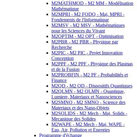
M2MATHMOD - M2 MM - Modélisation
Mathématique
M2MPRI - M2 FODQ - Maj. MPRI -
Fondements de l'Informatique
M2MSV - M2 MSV - Mathématiques
pour les Sciences du Vivant
M2OPTIM - M2 OPT - Optimisation
M2PBR - M2 PBR - Physique par
Recherche
M2PIC - M2 PIC - Projet Innovation
Conception
M2PPF - M2 PPF - Physique des Plasmas
et de la Fusion
M2PROBFIN - M2 PF - Probabilités et
Finance
M2QD - M2 QD - Dispositifs Quantiques
M2QLMN - M2 QLMN - Quantique,
Lumiere, Materiaux et Nanosciences
M2SMNO - M2 SMNO - Science des
Materiaux et des Nano-Objets
M2SOLIDS - M2 Mech - Maj. Solids -
Mecanique des Solides
M2WAPE - M2 Mech - Maj. WAPE -
Eau, Air, Pollution et Energies
Programme d'échange