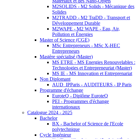
Matériaux et des Nano-Objets
M2SOLIDS - M2 Solids - Mécanique des
Solides
M2TRADD - M2 TraDD - Transport et
Développement Durable
M2WAPE - M2 WAPE - Eau, Air,
Pollution et Énergies
Master of Science (CGE)
MSc Entrepreneurs - MSc X-HEC
Entrepreneurs
Mastère spécialisé (Master)
MS ETRE - MS Energies Renouvelables :
Technologies et Entrepreneuriat (Master)
MS IE - MS Innovation et Entreprenariat
Non Diplomant
AUD_IPParis - AUDITEURS - IP Paris
Programme d'échange
EuroteQ - Diplôme EuroteQ
PEI - Programmes d'échange
internationaux
Catalogue 2024 - 2025
Bachelor
BX - Bachelor of Science de l'Ecole
polytechnique
Cycle Ingénieur