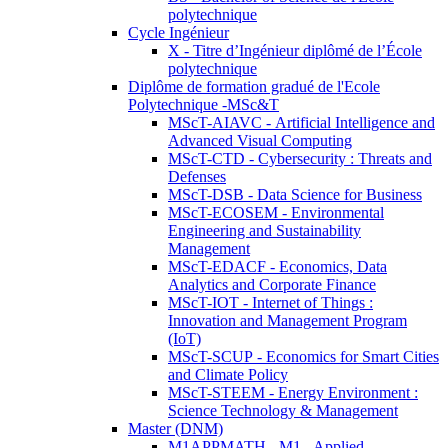
polytechnique
Cycle Ingénieur
X - Titre d’Ingénieur diplômé de l’École
polytechnique
Diplôme de formation gradué de l'Ecole
Polytechnique -MSc&T
MScT-AIAVC - Artificial Intelligence and
Advanced Visual Computing
MScT-CTD - Cybersecurity : Threats and
Defenses
MScT-DSB - Data Science for Business
MScT-ECOSEM - Environmental
Engineering and Sustainability
Management
MScT-EDACF - Economics, Data
Analytics and Corporate Finance
MScT-IOT - Internet of Things :
Innovation and Management Program
(IoT)
MScT-SCUP - Economics for Smart Cities
and Climate Policy
MScT-STEEM - Energy Environment :
Science Technology & Management
Master (DNM)
M1APPMATH - M1 - Applied