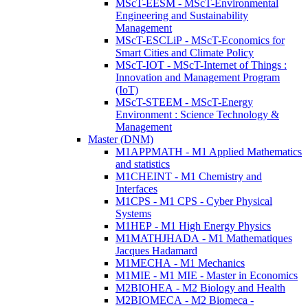
MScT-EESM - MScT-Environmental
Engineering and Sustainability
Management
MScT-ESCLiP - MScT-Economics for
Smart Cities and Climate Policy
MScT-IOT - MScT-Internet of Things :
Innovation and Management Program
(IoT)
MScT-STEEM - MScT-Energy
Environment : Science Technology &
Management
Master (DNM)
M1APPMATH - M1 Applied Mathematics
and statistics
M1CHEINT - M1 Chemistry and
Interfaces
M1CPS - M1 CPS - Cyber Physical
Systems
M1HEP - M1 High Energy Physics
M1MATHJHADA - M1 Mathematiques
Jacques Hadamard
M1MECHA - M1 Mechanics
M1MIE - M1 MIE - Master in Economics
M2BIOHEA - M2 Biology and Health
M2BIOMECA - M2 Biomeca -