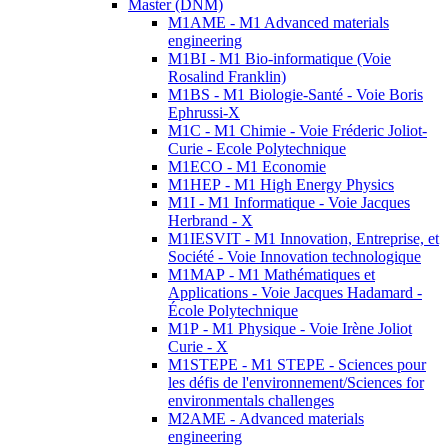
Master (DNM)
M1AME - M1 Advanced materials
engineering
M1BI - M1 Bio-informatique (Voie
Rosalind Franklin)
M1BS - M1 Biologie-Santé - Voie Boris
Ephrussi-X
M1C - M1 Chimie - Voie Fréderic Joliot-
Curie - Ecole Polytechnique
M1ECO - M1 Economie
M1HEP - M1 High Energy Physics
M1I - M1 Informatique - Voie Jacques
Herbrand - X
M1IESVIT - M1 Innovation, Entreprise, et
Société - Voie Innovation technologique
M1MAP - M1 Mathématiques et
Applications - Voie Jacques Hadamard -
École Polytechnique
M1P - M1 Physique - Voie Irène Joliot
Curie - X
M1STEPE - M1 STEPE - Sciences pour
les défis de l'environnement/Sciences for
environmentals challenges
M2AME - Advanced materials
engineering