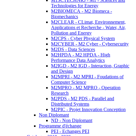
M1SCTECHNRJ - M1 - Sciences and
Technologies for Energy
M2BIOMECA - M2 Biomeca -
Biomechanics
M2CLEAR - CLimat, Environnement,
Applications et Recherche - Water, Air,
Pollution and Energy
M2CPS - Cyber Physical System
M2CYBER - M2 Cyber - Cybersecurity
M2DS - Data Sciences
M2HPDA - M2 HPDA - High
Performance Data Analytics
M2IGD - M2 IGD - Interaction, Graphic
and Design
M2MPRI - M2 MPRI - Foudations of
Computer Science
M2MPRO - M2 MPRO - Operation
Research
M2PDS - M2 PDS - Parallel and
Distributed Systems
M2PIC - Projet Innovation Conception
Non Diplomant
ND - Non Diplomant
Programme d'échange
PEI - Echanges PEI