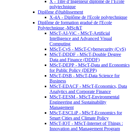
X - Titre d’Ingénieur diplômé de l’École
polytechnique
Diplôme d'établissement
X-4A - Diplôme de l'Ecole polytechnique
Diplôme de formation gradué de l'Ecole
Polytechnique -MSc&T
MScT-AI-ViC - MScT-Artificial
Intelligence and Advanced Visual
Computing
MScT-CyS - MScT-Cybersecurity (CyS)
MScT-DDDF - MScT-Double Degree
Data and Finance (DDDF)
MScT-DEPP - MScT-Data and Economics
for Public Policy (DEPP)
MScT-DSB - MScT-Data Science for
Business
MScT-EDACF - MScT-Economics, Data
Analytics and Corporate Finance
MScT-EESM - MScT-Environmental
Engineering and Sustainability
Management
MScT-ESCLiP - MScT-Economics for
Smart Cities and Climate Policy
MScT-IOT - MScT-Internet of Things :
Innovation and Management Program