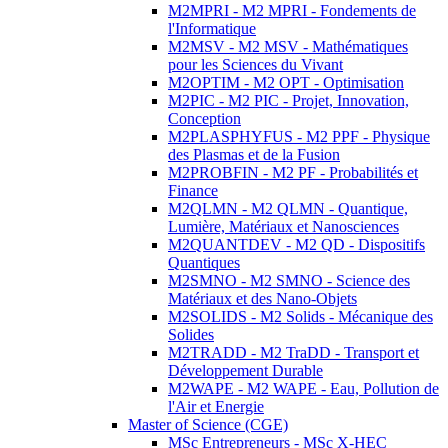
M2MPRI - M2 MPRI - Fondements de
l'Informatique
M2MSV - M2 MSV - Mathématiques
pour les Sciences du Vivant
M2OPTIM - M2 OPT - Optimisation
M2PIC - M2 PIC - Projet, Innovation,
Conception
M2PLASPHYFUS - M2 PPF - Physique
des Plasmas et de la Fusion
M2PROBFIN - M2 PF - Probabilités et
Finance
M2QLMN - M2 QLMN - Quantique,
Lumière, Matériaux et Nanosciences
M2QUANTDEV - M2 QD - Dispositifs
Quantiques
M2SMNO - M2 SMNO - Science des
Matériaux et des Nano-Objets
M2SOLIDS - M2 Solids - Mécanique des
Solides
M2TRADD - M2 TraDD - Transport et
Développement Durable
M2WAPE - M2 WAPE - Eau, Pollution de
l'Air et Energie
Master of Science (CGE)
MSc Entrepreneurs - MSc X-HEC