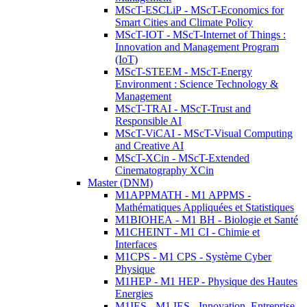
MScT-ESCLiP - MScT-Economics for
Smart Cities and Climate Policy
MScT-IOT - MScT-Internet of Things :
Innovation and Management Program
(IoT)
MScT-STEEM - MScT-Energy
Environment : Science Technology &
Management
MScT-TRAI - MScT-Trust and
Responsible AI
MScT-ViCAI - MScT-Visual Computing
and Creative AI
MScT-XCin - MScT-Extended
Cinematography XCin
Master (DNM)
M1APPMATH - M1 APPMS -
Mathématiques Appliquées et Statistiques
M1BIOHEA - M1 BH - Biologie et Santé
M1CHEINT - M1 CI - Chimie et
Interfaces
M1CPS - M1 CPS - Système Cyber
Physique
M1HEP - M1 HEP - Physique des Hautes
Energies
M1IES - M1 IES - Innovation, Entreprise