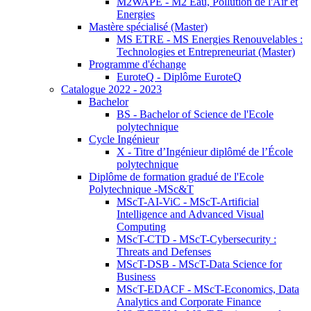
M2WAPE - M2 Eau, Pollution de l'Air et
Energies
Mastère spécialisé (Master)
MS ETRE - MS Energies Renouvelables :
Technologies et Entrepreneuriat (Master)
Programme d'échange
EuroteQ - Diplôme EuroteQ
Catalogue 2022 - 2023
Bachelor
BS - Bachelor of Science de l'Ecole
polytechnique
Cycle Ingénieur
X - Titre d’Ingénieur diplômé de l’École
polytechnique
Diplôme de formation gradué de l'Ecole
Polytechnique -MSc&T
MScT-AI-ViC - MScT-Artificial
Intelligence and Advanced Visual
Computing
MScT-CTD - MScT-Cybersecurity :
Threats and Defenses
MScT-DSB - MScT-Data Science for
Business
MScT-EDACF - MScT-Economics, Data
Analytics and Corporate Finance