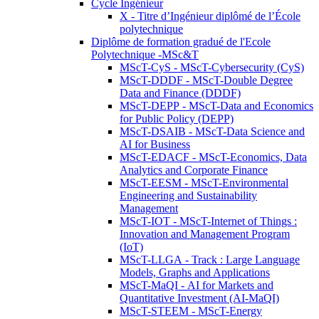
Cycle Ingénieur
X - Titre d’Ingénieur diplômé de l’École
polytechnique
Diplôme de formation gradué de l'Ecole
Polytechnique -MSc&T
MScT-CyS - MScT-Cybersecurity (CyS)
MScT-DDDF - MScT-Double Degree
Data and Finance (DDDF)
MScT-DEPP - MScT-Data and Economics
for Public Policy (DEPP)
MScT-DSAIB - MScT-Data Science and
AI for Business
MScT-EDACF - MScT-Economics, Data
Analytics and Corporate Finance
MScT-EESM - MScT-Environmental
Engineering and Sustainability
Management
MScT-IOT - MScT-Internet of Things :
Innovation and Management Program
(IoT)
MScT-LLGA - Track : Large Language
Models, Graphs and Applications
MScT-MaQI - AI for Markets and
Quantitative Investment (AI-MaQI)
MScT-STEEM - MScT-Energy