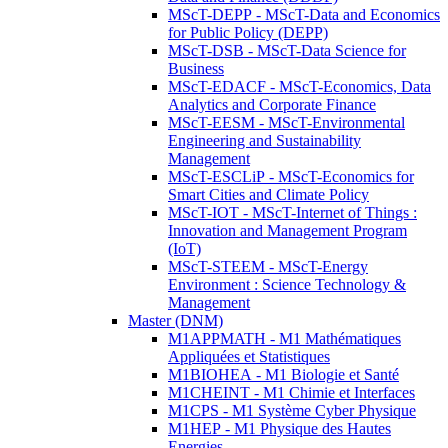
MScT-DEPP - MScT-Data and Economics
for Public Policy (DEPP)
MScT-DSB - MScT-Data Science for
Business
MScT-EDACF - MScT-Economics, Data
Analytics and Corporate Finance
MScT-EESM - MScT-Environmental
Engineering and Sustainability
Management
MScT-ESCLiP - MScT-Economics for
Smart Cities and Climate Policy
MScT-IOT - MScT-Internet of Things :
Innovation and Management Program
(IoT)
MScT-STEEM - MScT-Energy
Environment : Science Technology &
Management
Master (DNM)
M1APPMATH - M1 Mathématiques
Appliquées et Statistiques
M1BIOHEA - M1 Biologie et Santé
M1CHEINT - M1 Chimie et Interfaces
M1CPS - M1 Système Cyber Physique
M1HEP - M1 Physique des Hautes
Energies