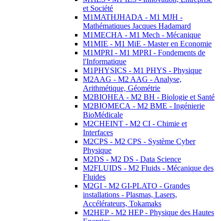
et Société
M1MATHJHADA - M1 MJH -
Mathématiques Jacques Hadamard
M1MECHA - M1 Mech - Mécanique
M1MIE - M1 MiE - Master en Economie
M1MPRI - M1 MPRI - Fondements de
l'Informatique
M1PHYSICS - M1 PHYS - Physique
M2AAG - M2 AAG - Analyse,
Arithmétique, Géométrie
M2BIOHEA - M2 BH - Biologie et Santé
M2BIOMECA - M2 BME - Ingénierie
BioMédicale
M2CHEINT - M2 CI - Chimie et
Interfaces
M2CPS - M2 CPS - Système Cyber
Physique
M2DS - M2 DS - Data Science
M2FLUIDS - M2 Fluids - Mécanique des
Fluides
M2GI - M2 GI-PLATO - Grandes
installations - Plasmas, Lasers,
Accélérateurs, Tokamaks
M2HEP - M2 HEP - Physique des Hautes