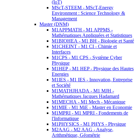
(IoT)
MScT-STEEM - MScT-Energy
Environment : Science Technology &
Management
Master (DNM)
M1APPMATH - M1 APPMS -
Mathématiques Appliquées et Statistiques
M1BIOHEA - M1 BH - Biologie et Santé
M1CHEINT - M1 CI - Chimie et
Interfaces
M1CPS - M1 CPS - Système Cyber
Physique
M1HEP - M1 HEP - Physique des Hautes
Energies
M1IES - M1 IES - Innovation, Entreprise
et Société
M1MATHJHADA - M1 MJH -
Mathématiques Jacques Hadamard
M1MECHA - M1 Mech - Mécanique
M1MIE - M1 MiE - Master en Economie
M1MPRI - M1 MPRI - Fondements de
l'Informatique
M1PHYSICS - M1 PHYS - Physique
M2AAG - M2 AAG - Analyse,
Arithmétique, Géométrie