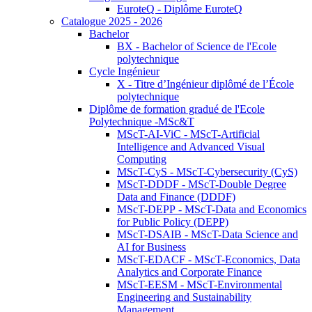
EuroteQ - Diplôme EuroteQ
Catalogue 2025 - 2026
Bachelor
BX - Bachelor of Science de l'Ecole
polytechnique
Cycle Ingénieur
X - Titre d’Ingénieur diplômé de l’École
polytechnique
Diplôme de formation gradué de l'Ecole
Polytechnique -MSc&T
MScT-AI-ViC - MScT-Artificial
Intelligence and Advanced Visual
Computing
MScT-CyS - MScT-Cybersecurity (CyS)
MScT-DDDF - MScT-Double Degree
Data and Finance (DDDF)
MScT-DEPP - MScT-Data and Economics
for Public Policy (DEPP)
MScT-DSAIB - MScT-Data Science and
AI for Business
MScT-EDACF - MScT-Economics, Data
Analytics and Corporate Finance
MScT-EESM - MScT-Environmental
Engineering and Sustainability
Management