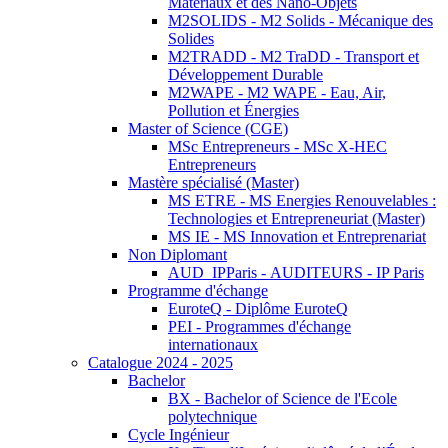
Matériaux et des Nano-Objets
M2SOLIDS - M2 Solids - Mécanique des
Solides
M2TRADD - M2 TraDD - Transport et
Développement Durable
M2WAPE - M2 WAPE - Eau, Air,
Pollution et Énergies
Master of Science (CGE)
MSc Entrepreneurs - MSc X-HEC
Entrepreneurs
Mastère spécialisé (Master)
MS ETRE - MS Energies Renouvelables :
Technologies et Entrepreneuriat (Master)
MS IE - MS Innovation et Entreprenariat
Non Diplomant
AUD_IPParis - AUDITEURS - IP Paris
Programme d'échange
EuroteQ - Diplôme EuroteQ
PEI - Programmes d'échange
internationaux
Catalogue 2024 - 2025
Bachelor
BX - Bachelor of Science de l'Ecole
polytechnique
Cycle Ingénieur