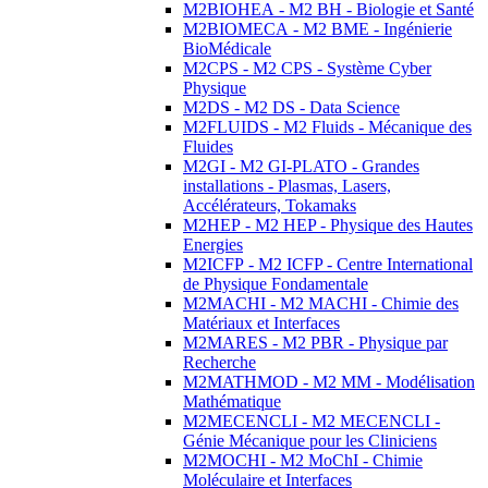
M2BIOHEA - M2 BH - Biologie et Santé
M2BIOMECA - M2 BME - Ingénierie
BioMédicale
M2CPS - M2 CPS - Système Cyber
Physique
M2DS - M2 DS - Data Science
M2FLUIDS - M2 Fluids - Mécanique des
Fluides
M2GI - M2 GI-PLATO - Grandes
installations - Plasmas, Lasers,
Accélérateurs, Tokamaks
M2HEP - M2 HEP - Physique des Hautes
Energies
M2ICFP - M2 ICFP - Centre International
de Physique Fondamentale
M2MACHI - M2 MACHI - Chimie des
Matériaux et Interfaces
M2MARES - M2 PBR - Physique par
Recherche
M2MATHMOD - M2 MM - Modélisation
Mathématique
M2MECENCLI - M2 MECENCLI -
Génie Mécanique pour les Cliniciens
M2MOCHI - M2 MoChI - Chimie
Moléculaire et Interfaces