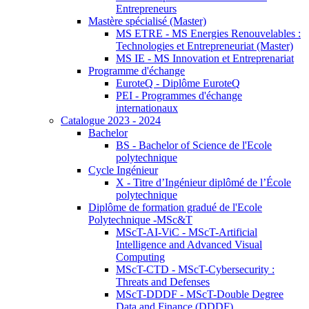
Entrepreneurs
Mastère spécialisé (Master)
MS ETRE - MS Energies Renouvelables :
Technologies et Entrepreneuriat (Master)
MS IE - MS Innovation et Entreprenariat
Programme d'échange
EuroteQ - Diplôme EuroteQ
PEI - Programmes d'échange
internationaux
Catalogue 2023 - 2024
Bachelor
BS - Bachelor of Science de l'Ecole
polytechnique
Cycle Ingénieur
X - Titre d’Ingénieur diplômé de l’École
polytechnique
Diplôme de formation gradué de l'Ecole
Polytechnique -MSc&T
MScT-AI-ViC - MScT-Artificial
Intelligence and Advanced Visual
Computing
MScT-CTD - MScT-Cybersecurity :
Threats and Defenses
MScT-DDDF - MScT-Double Degree
Data and Finance (DDDF)