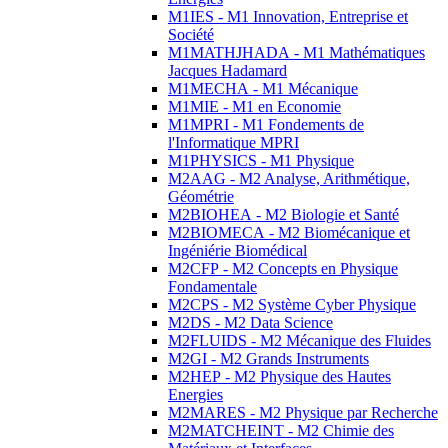
M1IES - M1 Innovation, Entreprise et
Société
M1MATHJHADA - M1 Mathématiques
Jacques Hadamard
M1MECHA - M1 Mécanique
M1MIE - M1 en Economie
M1MPRI - M1 Fondements de
l'Informatique MPRI
M1PHYSICS - M1 Physique
M2AAG - M2 Analyse, Arithmétique,
Géométrie
M2BIOHEA - M2 Biologie et Santé
M2BIOMECA - M2 Biomécanique et
Ingéniérie Biomédical
M2CFP - M2 Concepts en Physique
Fondamentale
M2CPS - M2 Système Cyber Physique
M2DS - M2 Data Science
M2FLUIDS - M2 Mécanique des Fluides
M2GI - M2 Grands Instruments
M2HEP - M2 Physique des Hautes
Energies
M2MARES - M2 Physique par Recherche
M2MATCHEINT - M2 Chimie des