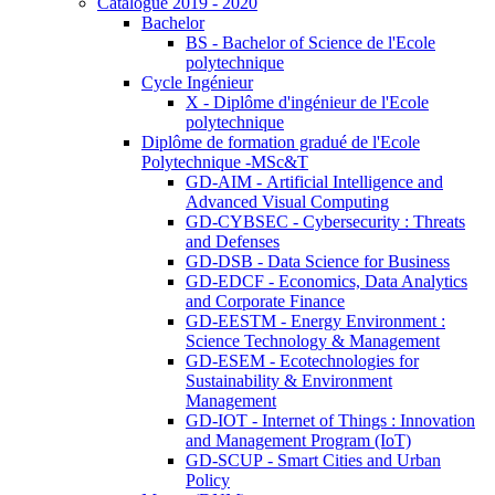
Catalogue 2019 - 2020
Bachelor
BS - Bachelor of Science de l'Ecole
polytechnique
Cycle Ingénieur
X - Diplôme d'ingénieur de l'Ecole
polytechnique
Diplôme de formation gradué de l'Ecole
Polytechnique -MSc&T
GD-AIM - Artificial Intelligence and
Advanced Visual Computing
GD-CYBSEC - Cybersecurity : Threats
and Defenses
GD-DSB - Data Science for Business
GD-EDCF - Economics, Data Analytics
and Corporate Finance
GD-EESTM - Energy Environment :
Science Technology & Management
GD-ESEM - Ecotechnologies for
Sustainability & Environment
Management
GD-IOT - Internet of Things : Innovation
and Management Program (IoT)
GD-SCUP - Smart Cities and Urban
Policy