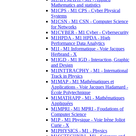
Mathematics and statistics
M1CPS - M1 CPS - Cyber Physical
Systems
M1CSN - M1 CSN - Computer Science
for Networks
M1CYBER - M1 Cyber - Cybersecurity
M1HPDA - M1 HPDA - High
Performance Data Analytics
M1I - M1 Informatique - Voie Jacques
Herbrand - X
M1IGD - M1 IGD - Interaction, Graphic
and Design
M1INTTRACPHY - M1 - International
Track in Physics
M1MAP - M1 Mathématiques et
Applications - Voie Jacques Hadamard -
École Polytechnique
M1MATHAPP - M1 - Mathématiques
Appliquées
M1MPRI - M1 MPRI - Foudations of
Computer Science
M1P - M1 Physique - Voie Irène Joliot
Curie - X
M1PHYSICS - M1 - Physics