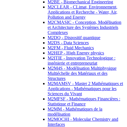
M2BE - Biomechanical Engineering
M2CLEAR - CLimat, Environnement,
Applications et Recherche - Water, Air,
Pollution and Energy
M2CMASIC - Conception, Modélisation
et Architecture des Systèmes Industriels
Complexes
M2DQ - Dispositif quantique
M2DS - Data Sciences
M2FM - Fluid Mechanics
M2HEP - High Energy physics
M2ITIE - Innovation Technologique :
ingénierie et entrepreneuriat
M2M4S - Modélisation Multiphysique
Multiéchelle des Matériaux et des
Structures
M2MAMSV - Master 2 Mathématiques et
Applications - Mathématiques pour les
Sciences du Vivant
M2MFSF - Mathématiques Financières :
Statistique et Finance
M2MM - Mathématiques de la
modélisation
M2MOCHI - Molecular Chemistry and
Interfaces