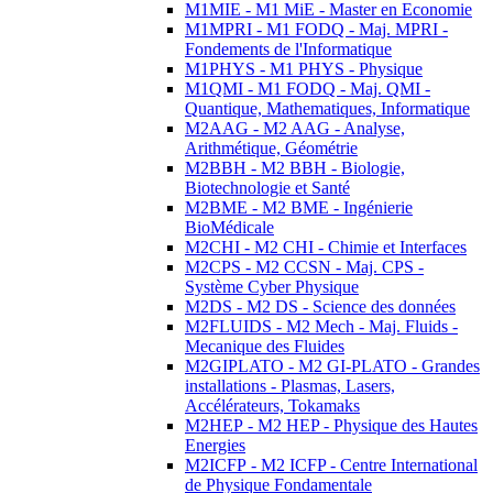
M1MIE - M1 MiE - Master en Economie
M1MPRI - M1 FODQ - Maj. MPRI -
Fondements de l'Informatique
M1PHYS - M1 PHYS - Physique
M1QMI - M1 FODQ - Maj. QMI -
Quantique, Mathematiques, Informatique
M2AAG - M2 AAG - Analyse,
Arithmétique, Géométrie
M2BBH - M2 BBH - Biologie,
Biotechnologie et Santé
M2BME - M2 BME - Ingénierie
BioMédicale
M2CHI - M2 CHI - Chimie et Interfaces
M2CPS - M2 CCSN - Maj. CPS -
Système Cyber Physique
M2DS - M2 DS - Science des données
M2FLUIDS - M2 Mech - Maj. Fluids -
Mecanique des Fluides
M2GIPLATO - M2 GI-PLATO - Grandes
installations - Plasmas, Lasers,
Accélérateurs, Tokamaks
M2HEP - M2 HEP - Physique des Hautes
Energies
M2ICFP - M2 ICFP - Centre International
de Physique Fondamentale