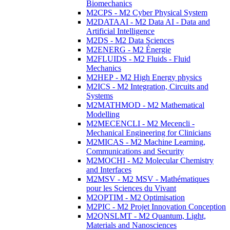
Biomechanics
M2CPS - M2 Cyber Physical System
M2DATAAI - M2 Data AI - Data and
Artificial Intelligence
M2DS - M2 Data Sciences
M2ENERG - M2 Énergie
M2FLUIDS - M2 Fluids - Fluid
Mechanics
M2HEP - M2 High Energy physics
M2ICS - M2 Integration, Circuits and
Systems
M2MATHMOD - M2 Mathematical
Modelling
M2MECENCLI - M2 Mecencli -
Mechanical Engineering for Clinicians
M2MICAS - M2 Machine Learning,
Communications and Security
M2MOCHI - M2 Molecular Chemistry
and Interfaces
M2MSV - M2 MSV - Mathématiques
pour les Sciences du Vivant
M2OPTIM - M2 Optimisation
M2PIC - M2 Projet Innovation Conception
M2QNSLMT - M2 Quantum, Light,
Materials and Nanosciences