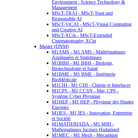
Environment : Science Technology &
Management
MScT-TRAI - MScT-Trust and
Responsible AI
MScT-ViCAI - MScT-Visual Computing
and Creative AI
MScT-XCin - MScT-Extended
Cinematography XCin
Master (DNM)
M1AMS - M1 AMS - Mathématiques
Appliquées et Statistiques
M1BBH - M1 BBH - Biologie,
Biotechnologie et Santé
M1BME - M1 BME - Ingénierie
BioMédicale
M1CHI - M1 CHI - Chimie et Interfaces
M1CPS - M1 CCSN - Maj. CPS -
Système Cyber Physique
M1HEP - M1 HEP - Physique des Hautes
Energies
M1IES - M1 IES - Innovation, Entreprise
et Société
M1MATHJHADA - M1 MJH -
Mathematiques Jacques Hadamard
M1MEC - M1 Mech - Mecanique