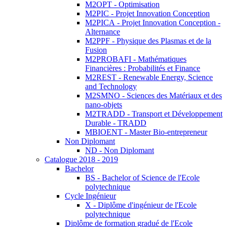
M2OPT - Optimisation
M2PIC - Projet Innovation Conception
M2PICA - Projet Innovation Conception -
Alternance
M2PPF - Physique des Plasmas et de la
Fusion
M2PROBAFI - Mathématiques
Financières : Probabilités et Finance
M2REST - Renewable Energy, Science
and Technology
M2SMNO - Sciences des Matériaux et des
nano-objets
M2TRADD - Transport et Développement
Durable - TRADD
MBIOENT - Master Bio-entrepreneur
Non Diplomant
ND - Non Diplomant
Catalogue 2018 - 2019
Bachelor
BS - Bachelor of Science de l'Ecole
polytechnique
Cycle Ingénieur
X - Diplôme d'ingénieur de l'Ecole
polytechnique
Diplôme de formation gradué de l'Ecole