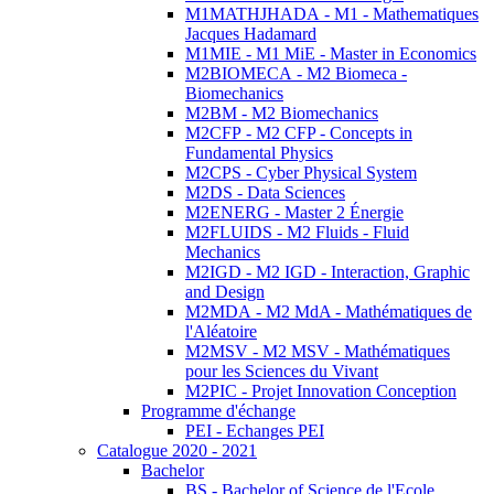
M1MATHJHADA - M1 - Mathematiques
Jacques Hadamard
M1MIE - M1 MiE - Master in Economics
M2BIOMECA - M2 Biomeca -
Biomechanics
M2BM - M2 Biomechanics
M2CFP - M2 CFP - Concepts in
Fundamental Physics
M2CPS - Cyber Physical System
M2DS - Data Sciences
M2ENERG - Master 2 Énergie
M2FLUIDS - M2 Fluids - Fluid
Mechanics
M2IGD - M2 IGD - Interaction, Graphic
and Design
M2MDA - M2 MdA - Mathématiques de
l'Aléatoire
M2MSV - M2 MSV - Mathématiques
pour les Sciences du Vivant
M2PIC - Projet Innovation Conception
Programme d'échange
PEI - Echanges PEI
Catalogue 2020 - 2021
Bachelor
BS - Bachelor of Science de l'Ecole