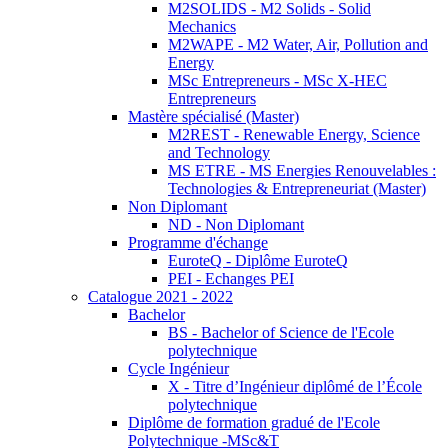
M2SOLIDS - M2 Solids - Solid
Mechanics
M2WAPE - M2 Water, Air, Pollution and
Energy
MSc Entrepreneurs - MSc X-HEC
Entrepreneurs
Mastère spécialisé (Master)
M2REST - Renewable Energy, Science
and Technology
MS ETRE - MS Energies Renouvelables :
Technologies & Entrepreneuriat (Master)
Non Diplomant
ND - Non Diplomant
Programme d'échange
EuroteQ - Diplôme EuroteQ
PEI - Echanges PEI
Catalogue 2021 - 2022
Bachelor
BS - Bachelor of Science de l'Ecole
polytechnique
Cycle Ingénieur
X - Titre d’Ingénieur diplômé de l’École
polytechnique
Diplôme de formation gradué de l'Ecole
Polytechnique -MSc&T