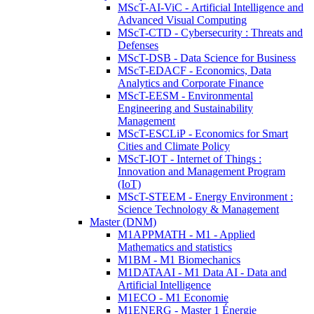
MScT-AI-ViC - Artificial Intelligence and
Advanced Visual Computing
MScT-CTD - Cybersecurity : Threats and
Defenses
MScT-DSB - Data Science for Business
MScT-EDACF - Economics, Data
Analytics and Corporate Finance
MScT-EESM - Environmental
Engineering and Sustainability
Management
MScT-ESCLiP - Economics for Smart
Cities and Climate Policy
MScT-IOT - Internet of Things :
Innovation and Management Program
(IoT)
MScT-STEEM - Energy Environment :
Science Technology & Management
Master (DNM)
M1APPMATH - M1 - Applied
Mathematics and statistics
M1BM - M1 Biomechanics
M1DATAAI - M1 Data AI - Data and
Artificial Intelligence
M1ECO - M1 Economie
M1ENERG - Master 1 Énergie