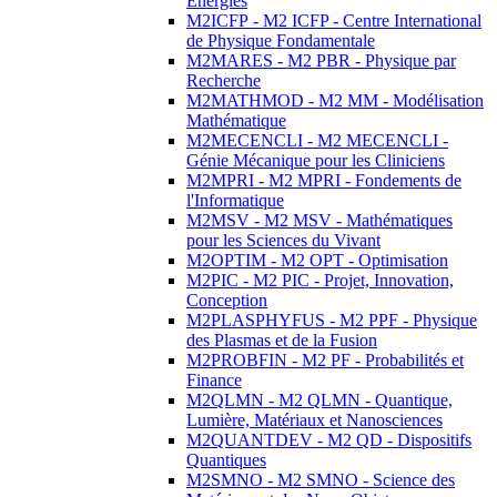
Energies
M2ICFP - M2 ICFP - Centre International
de Physique Fondamentale
M2MARES - M2 PBR - Physique par
Recherche
M2MATHMOD - M2 MM - Modélisation
Mathématique
M2MECENCLI - M2 MECENCLI -
Génie Mécanique pour les Cliniciens
M2MPRI - M2 MPRI - Fondements de
l'Informatique
M2MSV - M2 MSV - Mathématiques
pour les Sciences du Vivant
M2OPTIM - M2 OPT - Optimisation
M2PIC - M2 PIC - Projet, Innovation,
Conception
M2PLASPHYFUS - M2 PPF - Physique
des Plasmas et de la Fusion
M2PROBFIN - M2 PF - Probabilités et
Finance
M2QLMN - M2 QLMN - Quantique,
Lumière, Matériaux et Nanosciences
M2QUANTDEV - M2 QD - Dispositifs
Quantiques
M2SMNO - M2 SMNO - Science des