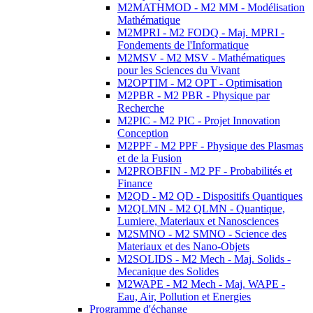
M2MATHMOD - M2 MM - Modélisation
Mathématique
M2MPRI - M2 FODQ - Maj. MPRI -
Fondements de l'Informatique
M2MSV - M2 MSV - Mathématiques
pour les Sciences du Vivant
M2OPTIM - M2 OPT - Optimisation
M2PBR - M2 PBR - Physique par
Recherche
M2PIC - M2 PIC - Projet Innovation
Conception
M2PPF - M2 PPF - Physique des Plasmas
et de la Fusion
M2PROBFIN - M2 PF - Probabilités et
Finance
M2QD - M2 QD - Dispositifs Quantiques
M2QLMN - M2 QLMN - Quantique,
Lumiere, Materiaux et Nanosciences
M2SMNO - M2 SMNO - Science des
Materiaux et des Nano-Objets
M2SOLIDS - M2 Mech - Maj. Solids -
Mecanique des Solides
M2WAPE - M2 Mech - Maj. WAPE -
Eau, Air, Pollution et Energies
Programme d'échange