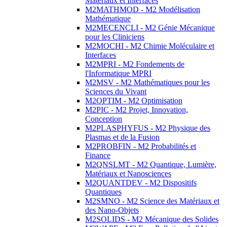
Matériaux et Interfaces
M2MATHMOD - M2 Modélisation
Mathématique
M2MECENCLI - M2 Génie Mécanique
pour les Cliniciens
M2MOCHI - M2 Chimie Moléculaire et
Interfaces
M2MPRI - M2 Fondements de
l'Informatique MPRI
M2MSV - M2 Mathématiques pour les
Sciences du Vivant
M2OPTIM - M2 Optimisation
M2PIC - M2 Projet, Innovation,
Conception
M2PLASPHYFUS - M2 Physique des
Plasmas et de la Fusion
M2PROBFIN - M2 Probabilités et
Finance
M2QNSLMT - M2 Quantique, Lumière,
Matériaux et Nanosciences
M2QUANTDEV - M2 Dispositifs
Quantiques
M2SMNO - M2 Science des Matériaux et
des Nano-Objets
M2SOLIDS - M2 Mécanique des Solides