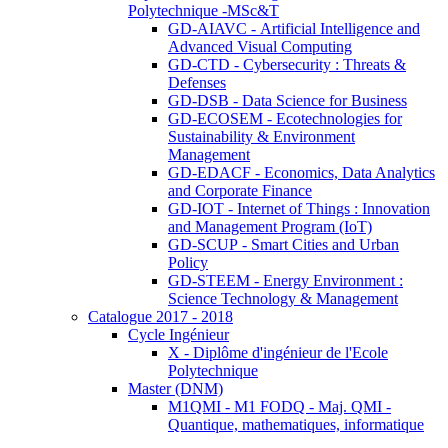
Polytechnique -MSc&T
GD-AIAVC - Artificial Intelligence and
Advanced Visual Computing
GD-CTD - Cybersecurity : Threats &
Defenses
GD-DSB - Data Science for Business
GD-ECOSEM - Ecotechnologies for
Sustainability & Environment
Management
GD-EDACF - Economics, Data Analytics
and Corporate Finance
GD-IOT - Internet of Things : Innovation
and Management Program (IoT)
GD-SCUP - Smart Cities and Urban
Policy
GD-STEEM - Energy Environment :
Science Technology & Management
Catalogue 2017 - 2018
Cycle Ingénieur
X - Diplôme d'ingénieur de l'Ecole
Polytechnique
Master (DNM)
M1QMI - M1 FODQ - Maj. QMI -
Quantique, mathematiques, informatique