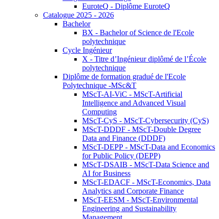
EuroteQ - Diplôme EuroteQ
Catalogue 2025 - 2026
Bachelor
BX - Bachelor of Science de l'Ecole
polytechnique
Cycle Ingénieur
X - Titre d’Ingénieur diplômé de l’École
polytechnique
Diplôme de formation gradué de l'Ecole
Polytechnique -MSc&T
MScT-AI-ViC - MScT-Artificial
Intelligence and Advanced Visual
Computing
MScT-CyS - MScT-Cybersecurity (CyS)
MScT-DDDF - MScT-Double Degree
Data and Finance (DDDF)
MScT-DEPP - MScT-Data and Economics
for Public Policy (DEPP)
MScT-DSAIB - MScT-Data Science and
AI for Business
MScT-EDACF - MScT-Economics, Data
Analytics and Corporate Finance
MScT-EESM - MScT-Environmental
Engineering and Sustainability
Management