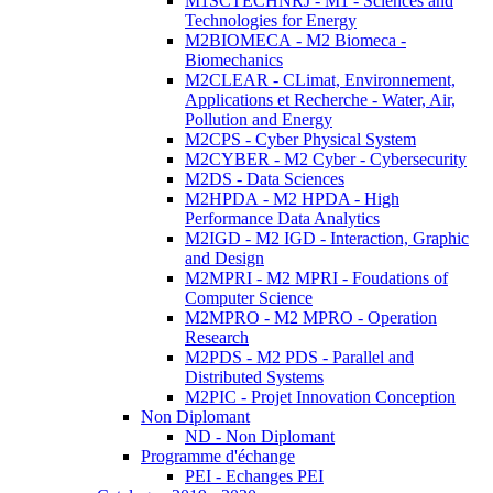
M1SCTECHNRJ - M1 - Sciences and
Technologies for Energy
M2BIOMECA - M2 Biomeca -
Biomechanics
M2CLEAR - CLimat, Environnement,
Applications et Recherche - Water, Air,
Pollution and Energy
M2CPS - Cyber Physical System
M2CYBER - M2 Cyber - Cybersecurity
M2DS - Data Sciences
M2HPDA - M2 HPDA - High
Performance Data Analytics
M2IGD - M2 IGD - Interaction, Graphic
and Design
M2MPRI - M2 MPRI - Foudations of
Computer Science
M2MPRO - M2 MPRO - Operation
Research
M2PDS - M2 PDS - Parallel and
Distributed Systems
M2PIC - Projet Innovation Conception
Non Diplomant
ND - Non Diplomant
Programme d'échange
PEI - Echanges PEI