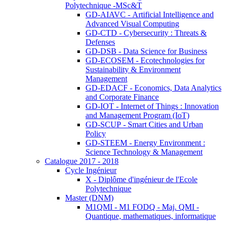
Polytechnique -MSc&T
GD-AIAVC - Artificial Intelligence and
Advanced Visual Computing
GD-CTD - Cybersecurity : Threats &
Defenses
GD-DSB - Data Science for Business
GD-ECOSEM - Ecotechnologies for
Sustainability & Environment
Management
GD-EDACF - Economics, Data Analytics
and Corporate Finance
GD-IOT - Internet of Things : Innovation
and Management Program (IoT)
GD-SCUP - Smart Cities and Urban
Policy
GD-STEEM - Energy Environment :
Science Technology & Management
Catalogue 2017 - 2018
Cycle Ingénieur
X - Diplôme d'ingénieur de l'Ecole
Polytechnique
Master (DNM)
M1QMI - M1 FODQ - Maj. QMI -
Quantique, mathematiques, informatique