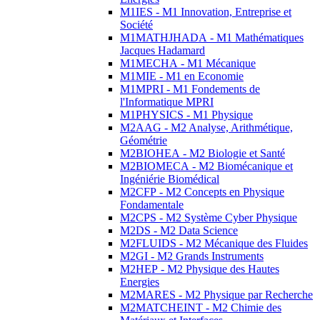
M1IES - M1 Innovation, Entreprise et
Société
M1MATHJHADA - M1 Mathématiques
Jacques Hadamard
M1MECHA - M1 Mécanique
M1MIE - M1 en Economie
M1MPRI - M1 Fondements de
l'Informatique MPRI
M1PHYSICS - M1 Physique
M2AAG - M2 Analyse, Arithmétique,
Géométrie
M2BIOHEA - M2 Biologie et Santé
M2BIOMECA - M2 Biomécanique et
Ingéniérie Biomédical
M2CFP - M2 Concepts en Physique
Fondamentale
M2CPS - M2 Système Cyber Physique
M2DS - M2 Data Science
M2FLUIDS - M2 Mécanique des Fluides
M2GI - M2 Grands Instruments
M2HEP - M2 Physique des Hautes
Energies
M2MARES - M2 Physique par Recherche
M2MATCHEINT - M2 Chimie des