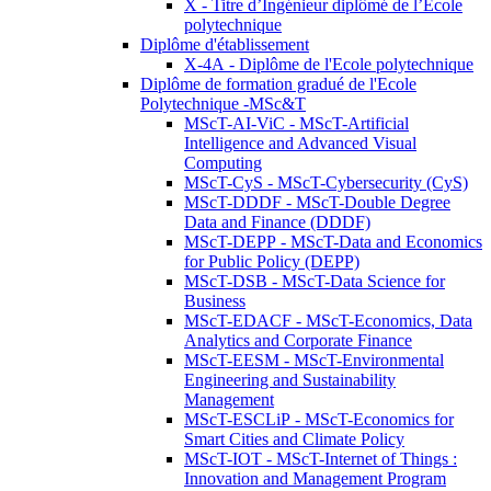
X - Titre d’Ingénieur diplômé de l’École
polytechnique
Diplôme d'établissement
X-4A - Diplôme de l'Ecole polytechnique
Diplôme de formation gradué de l'Ecole
Polytechnique -MSc&T
MScT-AI-ViC - MScT-Artificial
Intelligence and Advanced Visual
Computing
MScT-CyS - MScT-Cybersecurity (CyS)
MScT-DDDF - MScT-Double Degree
Data and Finance (DDDF)
MScT-DEPP - MScT-Data and Economics
for Public Policy (DEPP)
MScT-DSB - MScT-Data Science for
Business
MScT-EDACF - MScT-Economics, Data
Analytics and Corporate Finance
MScT-EESM - MScT-Environmental
Engineering and Sustainability
Management
MScT-ESCLiP - MScT-Economics for
Smart Cities and Climate Policy
MScT-IOT - MScT-Internet of Things :
Innovation and Management Program