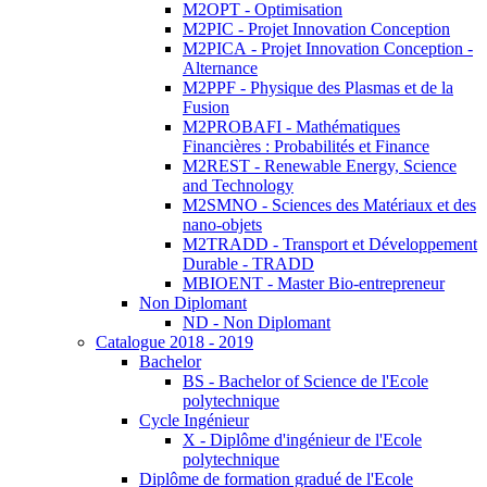
M2OPT - Optimisation
M2PIC - Projet Innovation Conception
M2PICA - Projet Innovation Conception -
Alternance
M2PPF - Physique des Plasmas et de la
Fusion
M2PROBAFI - Mathématiques
Financières : Probabilités et Finance
M2REST - Renewable Energy, Science
and Technology
M2SMNO - Sciences des Matériaux et des
nano-objets
M2TRADD - Transport et Développement
Durable - TRADD
MBIOENT - Master Bio-entrepreneur
Non Diplomant
ND - Non Diplomant
Catalogue 2018 - 2019
Bachelor
BS - Bachelor of Science de l'Ecole
polytechnique
Cycle Ingénieur
X - Diplôme d'ingénieur de l'Ecole
polytechnique
Diplôme de formation gradué de l'Ecole