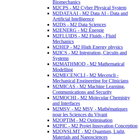
Biomechanics
M2CPS - M2 Cyber Physical System
M2DATAAI - M2 Data AI - Data and
Artificial Intelligence
M2DS - M2 Data Sciences
M2ENERG - M2 Énergie
M2FLUIDS - M2 Fluids - Fluid
Mechanics
M2HEP - M2 High Energy physics
M2ICS - M2 Integration, Circuits and
Systems
M2MATHMOD - M2 Mathematical
Modelling
M2MECENCLI - M2 Mecencli -
Mechanical Engineering for Clinicians
M2MICAS - M2 Machine Learning,
Communications and Security
M2MOCHI - M2 Molecular Chemistry
and Interfaces
M2MSV - M2 MSV - Mathématiques
pour les Sciences du Vivant
M2OPTIM - M2 Optimisation
M2PIC - M2 Projet Innovation Conception
M2QNSLMT - M2 Quantum, Light,
Materials and Nanosciences