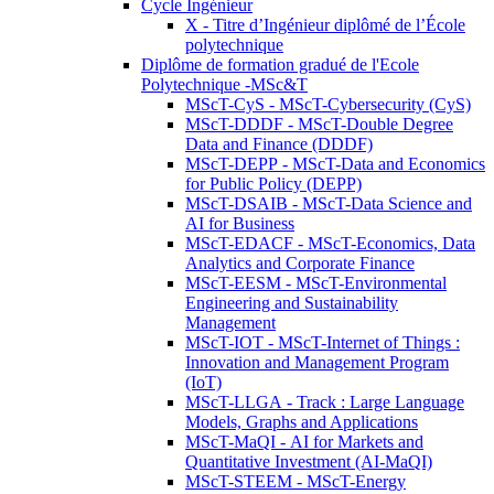
Cycle Ingénieur
X - Titre d’Ingénieur diplômé de l’École
polytechnique
Diplôme de formation gradué de l'Ecole
Polytechnique -MSc&T
MScT-CyS - MScT-Cybersecurity (CyS)
MScT-DDDF - MScT-Double Degree
Data and Finance (DDDF)
MScT-DEPP - MScT-Data and Economics
for Public Policy (DEPP)
MScT-DSAIB - MScT-Data Science and
AI for Business
MScT-EDACF - MScT-Economics, Data
Analytics and Corporate Finance
MScT-EESM - MScT-Environmental
Engineering and Sustainability
Management
MScT-IOT - MScT-Internet of Things :
Innovation and Management Program
(IoT)
MScT-LLGA - Track : Large Language
Models, Graphs and Applications
MScT-MaQI - AI for Markets and
Quantitative Investment (AI-MaQI)
MScT-STEEM - MScT-Energy