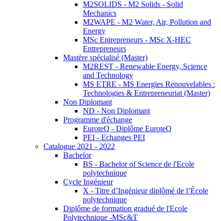
M2SOLIDS - M2 Solids - Solid
Mechanics
M2WAPE - M2 Water, Air, Pollution and
Energy
MSc Entrepreneurs - MSc X-HEC
Entrepreneurs
Mastère spécialisé (Master)
M2REST - Renewable Energy, Science
and Technology
MS ETRE - MS Energies Renouvelables :
Technologies & Entrepreneuriat (Master)
Non Diplomant
ND - Non Diplomant
Programme d'échange
EuroteQ - Diplôme EuroteQ
PEI - Echanges PEI
Catalogue 2021 - 2022
Bachelor
BS - Bachelor of Science de l'Ecole
polytechnique
Cycle Ingénieur
X - Titre d’Ingénieur diplômé de l’École
polytechnique
Diplôme de formation gradué de l'Ecole
Polytechnique -MSc&T