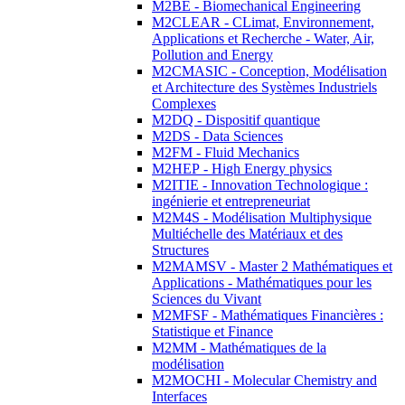
M2BE - Biomechanical Engineering
M2CLEAR - CLimat, Environnement,
Applications et Recherche - Water, Air,
Pollution and Energy
M2CMASIC - Conception, Modélisation
et Architecture des Systèmes Industriels
Complexes
M2DQ - Dispositif quantique
M2DS - Data Sciences
M2FM - Fluid Mechanics
M2HEP - High Energy physics
M2ITIE - Innovation Technologique :
ingénierie et entrepreneuriat
M2M4S - Modélisation Multiphysique
Multiéchelle des Matériaux et des
Structures
M2MAMSV - Master 2 Mathématiques et
Applications - Mathématiques pour les
Sciences du Vivant
M2MFSF - Mathématiques Financières :
Statistique et Finance
M2MM - Mathématiques de la
modélisation
M2MOCHI - Molecular Chemistry and
Interfaces