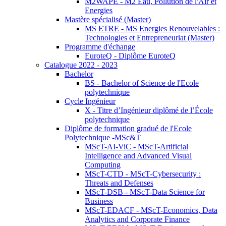
M2WAPE - M2 Eau, Pollution de l'Air et
Energies
Mastère spécialisé (Master)
MS ETRE - MS Energies Renouvelables :
Technologies et Entrepreneuriat (Master)
Programme d'échange
EuroteQ - Diplôme EuroteQ
Catalogue 2022 - 2023
Bachelor
BS - Bachelor of Science de l'Ecole
polytechnique
Cycle Ingénieur
X - Titre d’Ingénieur diplômé de l’École
polytechnique
Diplôme de formation gradué de l'Ecole
Polytechnique -MSc&T
MScT-AI-ViC - MScT-Artificial
Intelligence and Advanced Visual
Computing
MScT-CTD - MScT-Cybersecurity :
Threats and Defenses
MScT-DSB - MScT-Data Science for
Business
MScT-EDACF - MScT-Economics, Data
Analytics and Corporate Finance