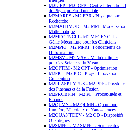
Energies
M2ICFP - M2 ICFP - Centre International
de Physique Fondamentale
M2MARES - M2 PBR - Physique par
Recherche
M2MATHMOD - M2 MM - Modélisation
Mathématique
M2MECENCLI - M2 MECENCLI -
Génie Mécanique pour les Cliniciens
M2MPRI - M2 MPRI - Fondements de
l'Informatique
M2MSV - M2 MSV - Mathématiques
pour les Sciences du Vivant
M2OPTIM - M2 OPT - Optimisation
M2PIC - M2 PIC - Projet, Innovation,
Conception
M2PLASPHYFUS - M2 PPF - Physique
des Plasmas et de la Fusion
M2PROBFIN - M2 PF - Probabilités et
Finance
M2QLMN - M2 QLMN - Quantique,
Lumière, Matériaux et Nanosciences
M2QUANTDEV - M2 QD - Dispositifs
Quantiques
M2SMNO - M2 SMNO - Science des