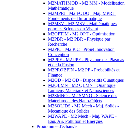
M2MATHMOD - M2 MM - Modélisation
Mathématique
M2MPRI - M2 FODQ - Maj. MPRI -
Fondements de l'Informatique
M2MSV - M2 MSV - Mathématiques
pour les Sciences du Vivant
M2OPTIM - M2 OPT - Optimisation
M2PBR - M2 PBR - Physique par
Recherche
M2PIC - M2 PIC - Projet Innovation
Conception
M2PPF - M2 PPF - Physique des Plasmas
et de la Fusion
M2PROBFIN - M2 PF - Probabilités et
Finance
M2QD - M2 QD - Dispositifs Quantiques
M2QLMN - M2 QLMN - Quantique,
Lumiere, Materiaux et Nanosciences
M2SMNO - M2 SMNO - Science des
Materiaux et des Nano-Objets
M2SOLIDS - M2 Mech - Maj. Solids -
Mecanique des Solides
M2WAPE - M2 Mech - Maj. WAPE -
Eau, Air, Pollution et Energies
Programme d'échange