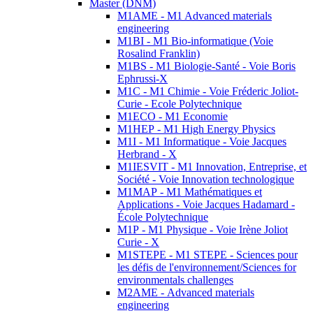
Master (DNM)
M1AME - M1 Advanced materials
engineering
M1BI - M1 Bio-informatique (Voie
Rosalind Franklin)
M1BS - M1 Biologie-Santé - Voie Boris
Ephrussi-X
M1C - M1 Chimie - Voie Fréderic Joliot-
Curie - Ecole Polytechnique
M1ECO - M1 Economie
M1HEP - M1 High Energy Physics
M1I - M1 Informatique - Voie Jacques
Herbrand - X
M1IESVIT - M1 Innovation, Entreprise, et
Société - Voie Innovation technologique
M1MAP - M1 Mathématiques et
Applications - Voie Jacques Hadamard -
École Polytechnique
M1P - M1 Physique - Voie Irène Joliot
Curie - X
M1STEPE - M1 STEPE - Sciences pour
les défis de l'environnement/Sciences for
environmentals challenges
M2AME - Advanced materials
engineering