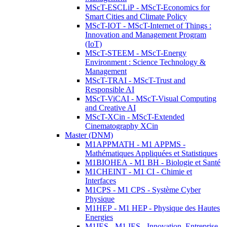
MScT-ESCLiP - MScT-Economics for
Smart Cities and Climate Policy
MScT-IOT - MScT-Internet of Things :
Innovation and Management Program
(IoT)
MScT-STEEM - MScT-Energy
Environment : Science Technology &
Management
MScT-TRAI - MScT-Trust and
Responsible AI
MScT-ViCAI - MScT-Visual Computing
and Creative AI
MScT-XCin - MScT-Extended
Cinematography XCin
Master (DNM)
M1APPMATH - M1 APPMS -
Mathématiques Appliquées et Statistiques
M1BIOHEA - M1 BH - Biologie et Santé
M1CHEINT - M1 CI - Chimie et
Interfaces
M1CPS - M1 CPS - Système Cyber
Physique
M1HEP - M1 HEP - Physique des Hautes
Energies
M1IES - M1 IES - Innovation, Entreprise