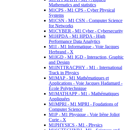
Mathematics and statistics
M1CPS - M1 CPS - Cyber Physical
Systems
M1CSN - M1 CSN - Computer Science
for Networks
M1CYBER - M1 Cyber - Cybersecurity
M1HPDA - M1 HPDA - High
Performance Data Analytics
M1I - M1 Informatique - Voie Jacques
Herbrand - X
M1IGD - M1 IGD - Interaction, Graphic
and Design
M1INTTRACPHY - M1 - International
Track in Physics
M1MAP - M1 Mathématiques et
Applications - Voie Jacques Hadamard -
École Polytechnique
M1MATHAPP - M1 - Mathématiques
Appliquées
M1MPRI - M1 MPRI - Foudations of
Computer Science
M1P - M1 Physique - Voie Irène Joliot
Curie - X
M1PHYSICS - M1 - Physics