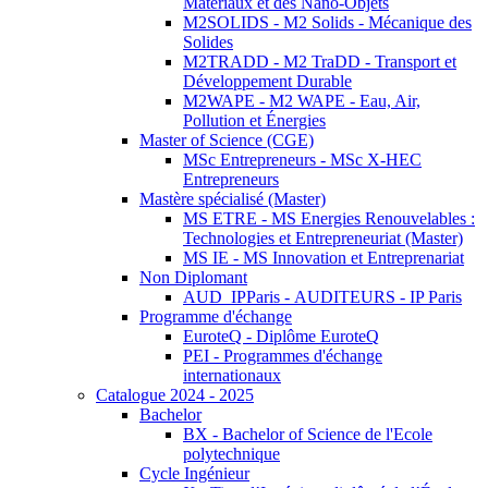
Matériaux et des Nano-Objets
M2SOLIDS - M2 Solids - Mécanique des
Solides
M2TRADD - M2 TraDD - Transport et
Développement Durable
M2WAPE - M2 WAPE - Eau, Air,
Pollution et Énergies
Master of Science (CGE)
MSc Entrepreneurs - MSc X-HEC
Entrepreneurs
Mastère spécialisé (Master)
MS ETRE - MS Energies Renouvelables :
Technologies et Entrepreneuriat (Master)
MS IE - MS Innovation et Entreprenariat
Non Diplomant
AUD_IPParis - AUDITEURS - IP Paris
Programme d'échange
EuroteQ - Diplôme EuroteQ
PEI - Programmes d'échange
internationaux
Catalogue 2024 - 2025
Bachelor
BX - Bachelor of Science de l'Ecole
polytechnique
Cycle Ingénieur