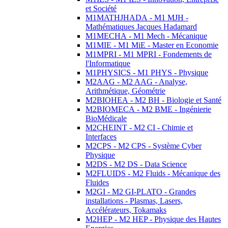
et Société
M1MATHJHADA - M1 MJH -
Mathématiques Jacques Hadamard
M1MECHA - M1 Mech - Mécanique
M1MIE - M1 MiE - Master en Economie
M1MPRI - M1 MPRI - Fondements de
l'Informatique
M1PHYSICS - M1 PHYS - Physique
M2AAG - M2 AAG - Analyse,
Arithmétique, Géométrie
M2BIOHEA - M2 BH - Biologie et Santé
M2BIOMECA - M2 BME - Ingénierie
BioMédicale
M2CHEINT - M2 CI - Chimie et
Interfaces
M2CPS - M2 CPS - Système Cyber
Physique
M2DS - M2 DS - Data Science
M2FLUIDS - M2 Fluids - Mécanique des
Fluides
M2GI - M2 GI-PLATO - Grandes
installations - Plasmas, Lasers,
Accélérateurs, Tokamaks
M2HEP - M2 HEP - Physique des Hautes