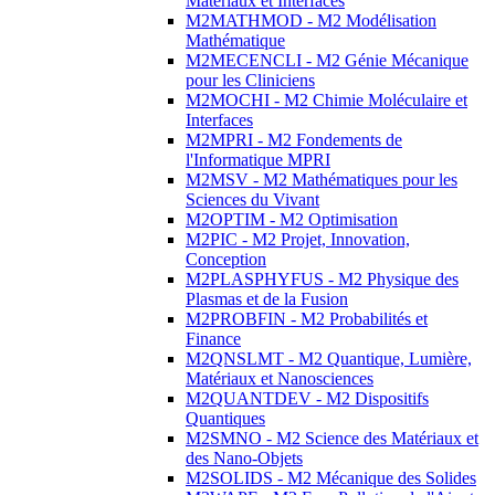
Matériaux et Interfaces
M2MATHMOD - M2 Modélisation
Mathématique
M2MECENCLI - M2 Génie Mécanique
pour les Cliniciens
M2MOCHI - M2 Chimie Moléculaire et
Interfaces
M2MPRI - M2 Fondements de
l'Informatique MPRI
M2MSV - M2 Mathématiques pour les
Sciences du Vivant
M2OPTIM - M2 Optimisation
M2PIC - M2 Projet, Innovation,
Conception
M2PLASPHYFUS - M2 Physique des
Plasmas et de la Fusion
M2PROBFIN - M2 Probabilités et
Finance
M2QNSLMT - M2 Quantique, Lumière,
Matériaux et Nanosciences
M2QUANTDEV - M2 Dispositifs
Quantiques
M2SMNO - M2 Science des Matériaux et
des Nano-Objets
M2SOLIDS - M2 Mécanique des Solides