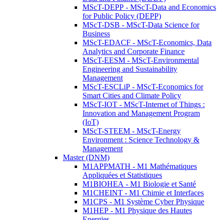
MScT-DEPP - MScT-Data and Economics
for Public Policy (DEPP)
MScT-DSB - MScT-Data Science for
Business
MScT-EDACF - MScT-Economics, Data
Analytics and Corporate Finance
MScT-EESM - MScT-Environmental
Engineering and Sustainability
Management
MScT-ESCLiP - MScT-Economics for
Smart Cities and Climate Policy
MScT-IOT - MScT-Internet of Things :
Innovation and Management Program
(IoT)
MScT-STEEM - MScT-Energy
Environment : Science Technology &
Management
Master (DNM)
M1APPMATH - M1 Mathématiques
Appliquées et Statistiques
M1BIOHEA - M1 Biologie et Santé
M1CHEINT - M1 Chimie et Interfaces
M1CPS - M1 Système Cyber Physique
M1HEP - M1 Physique des Hautes
Energies