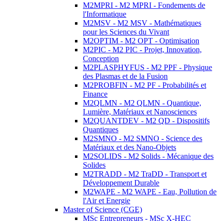
M2MPRI - M2 MPRI - Fondements de
l'Informatique
M2MSV - M2 MSV - Mathématiques
pour les Sciences du Vivant
M2OPTIM - M2 OPT - Optimisation
M2PIC - M2 PIC - Projet, Innovation,
Conception
M2PLASPHYFUS - M2 PPF - Physique
des Plasmas et de la Fusion
M2PROBFIN - M2 PF - Probabilités et
Finance
M2QLMN - M2 QLMN - Quantique,
Lumière, Matériaux et Nanosciences
M2QUANTDEV - M2 QD - Dispositifs
Quantiques
M2SMNO - M2 SMNO - Science des
Matériaux et des Nano-Objets
M2SOLIDS - M2 Solids - Mécanique des
Solides
M2TRADD - M2 TraDD - Transport et
Développement Durable
M2WAPE - M2 WAPE - Eau, Pollution de
l'Air et Energie
Master of Science (CGE)
MSc Entrepreneurs - MSc X-HEC