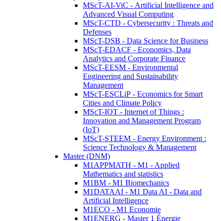
MScT-AI-ViC - Artificial Intelligence and
Advanced Visual Computing
MScT-CTD - Cybersecurity : Threats and
Defenses
MScT-DSB - Data Science for Business
MScT-EDACF - Economics, Data
Analytics and Corporate Finance
MScT-EESM - Environmental
Engineering and Sustainability
Management
MScT-ESCLiP - Economics for Smart
Cities and Climate Policy
MScT-IOT - Internet of Things :
Innovation and Management Program
(IoT)
MScT-STEEM - Energy Environment :
Science Technology & Management
Master (DNM)
M1APPMATH - M1 - Applied
Mathematics and statistics
M1BM - M1 Biomechanics
M1DATAAI - M1 Data AI - Data and
Artificial Intelligence
M1ECO - M1 Economie
M1ENERG - Master 1 Énergie