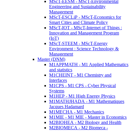
MScT-EESM - MScT-Environmental
Engineering and Sustainability
Management
MScT-ESCLiP - MScT-Economics for
Smart Cities and Climate Policy
MScT-IOT - MScT-Internet of Things :
Innovation and Management Program
(IoT)
MScT-STEEM - MScT-Energy
Environment : Science Technology &
Management
Master (DNM)
M1APPMATH - M1 Applied Mathematics
and statistics
M1CHEINT - M1 Chemistry and
Interfaces
M1CPS - M1 CPS - Cyber Physical
Systems
M1HEP - M1 High Energy Physics
M1MATHJHADA - M1 Mathematiques
Jacques Hadamard
M1MECHA - M1 Mechanics
M1MIE - M1 MIE - Master in Economics
M2BIOHEA - M2 Biology and Health
M2BIOMECA - M2 Biomeca -