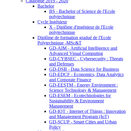
Catalogue 2019 - 2020
Bachelor
BS - Bachelor of Science de l'Ecole
polytechnique
Cycle Ingénieur
X - Diplôme d'ingénieur de l'Ecole
polytechnique
Diplôme de formation gradué de l'Ecole
Polytechnique -MSc&T
GD-AIM - Artificial Intelligence and
Advanced Visual Computing
GD-CYBSEC - Cybersecurity : Threats
and Defenses
GD-DSB - Data Science for Business
GD-EDCF - Economics, Data Analytics
and Corporate Finance
GD-EESTM - Energy Environment :
Science Technology & Management
GD-ESEM - Ecotechnologies for
Sustainability & Environment
Management
GD-IOT - Internet of Things : Innovation
and Management Program (IoT)
GD-SCUP - Smart Cities and Urban
Policy