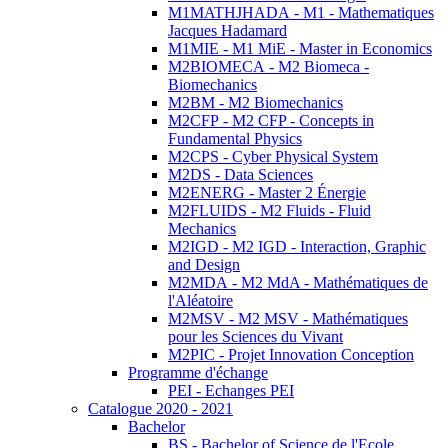
M1MATHJHADA - M1 - Mathematiques
Jacques Hadamard
M1MIE - M1 MiE - Master in Economics
M2BIOMECA - M2 Biomeca -
Biomechanics
M2BM - M2 Biomechanics
M2CFP - M2 CFP - Concepts in
Fundamental Physics
M2CPS - Cyber Physical System
M2DS - Data Sciences
M2ENERG - Master 2 Énergie
M2FLUIDS - M2 Fluids - Fluid
Mechanics
M2IGD - M2 IGD - Interaction, Graphic
and Design
M2MDA - M2 MdA - Mathématiques de
l'Aléatoire
M2MSV - M2 MSV - Mathématiques
pour les Sciences du Vivant
M2PIC - Projet Innovation Conception
Programme d'échange
PEI - Echanges PEI
Catalogue 2020 - 2021
Bachelor
BS - Bachelor of Science de l'Ecole