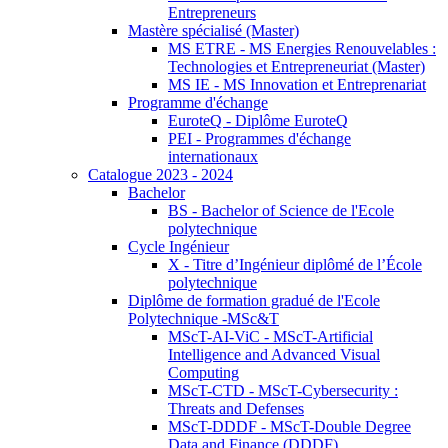
Entrepreneurs
Mastère spécialisé (Master)
MS ETRE - MS Energies Renouvelables :
Technologies et Entrepreneuriat (Master)
MS IE - MS Innovation et Entreprenariat
Programme d'échange
EuroteQ - Diplôme EuroteQ
PEI - Programmes d'échange
internationaux
Catalogue 2023 - 2024
Bachelor
BS - Bachelor of Science de l'Ecole
polytechnique
Cycle Ingénieur
X - Titre d’Ingénieur diplômé de l’École
polytechnique
Diplôme de formation gradué de l'Ecole
Polytechnique -MSc&T
MScT-AI-ViC - MScT-Artificial
Intelligence and Advanced Visual
Computing
MScT-CTD - MScT-Cybersecurity :
Threats and Defenses
MScT-DDDF - MScT-Double Degree
Data and Finance (DDDF)