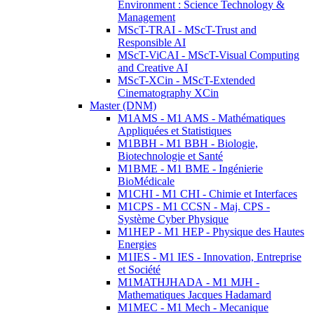
Environment : Science Technology &
Management
MScT-TRAI - MScT-Trust and
Responsible AI
MScT-ViCAI - MScT-Visual Computing
and Creative AI
MScT-XCin - MScT-Extended
Cinematography XCin
Master (DNM)
M1AMS - M1 AMS - Mathématiques
Appliquées et Statistiques
M1BBH - M1 BBH - Biologie,
Biotechnologie et Santé
M1BME - M1 BME - Ingénierie
BioMédicale
M1CHI - M1 CHI - Chimie et Interfaces
M1CPS - M1 CCSN - Maj. CPS -
Système Cyber Physique
M1HEP - M1 HEP - Physique des Hautes
Energies
M1IES - M1 IES - Innovation, Entreprise
et Société
M1MATHJHADA - M1 MJH -
Mathematiques Jacques Hadamard
M1MEC - M1 Mech - Mecanique