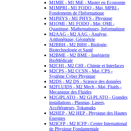
M1MIE - M1 MiE - Master en Economie
M1MPRI - M1 FODQ - Maj. MPRI -
Fondements de l'Informatique
M1PHYS - M1 PHYS - Physique
M1QMI - M1 FODQ - Maj. QMI -
Quantique, Mathematiques, Informatique
M2AAG - M2 AAG - Analyse,
Arithmétique, Géométrie
M2BBH - M2 BBH - Biologie,
Biotechnologie et Santé
M2BME - M2 BME - Ingénierie
BioMédicale
M2CHI - M2 CHI - Chimie et Interfaces
M2CPS - M2 CCSN - Maj. CPS -
Système Cyber Physique
M2DS - M2 DS - Science des données
M2FLUIDS - M2 Mech - Maj. Fluids -
Mecanique des Fluides
M2GIPLATO - M2 GI-PLATO - Grandes
installations - Plasmas, Lasers,
Accélérateurs, Tokamaks
M2HEP - M2 HEP - Physique des Hautes
Energies
M2ICFP - M2 ICFP - Centre International
de Physique Fondamentale