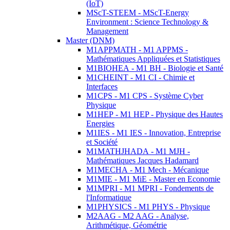
(IoT)
MScT-STEEM - MScT-Energy
Environment : Science Technology &
Management
Master (DNM)
M1APPMATH - M1 APPMS -
Mathématiques Appliquées et Statistiques
M1BIOHEA - M1 BH - Biologie et Santé
M1CHEINT - M1 CI - Chimie et
Interfaces
M1CPS - M1 CPS - Système Cyber
Physique
M1HEP - M1 HEP - Physique des Hautes
Energies
M1IES - M1 IES - Innovation, Entreprise
et Société
M1MATHJHADA - M1 MJH -
Mathématiques Jacques Hadamard
M1MECHA - M1 Mech - Mécanique
M1MIE - M1 MiE - Master en Economie
M1MPRI - M1 MPRI - Fondements de
l'Informatique
M1PHYSICS - M1 PHYS - Physique
M2AAG - M2 AAG - Analyse,
Arithmétique, Géométrie