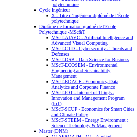
polytechnique
Cycle Ingénieur
X - Titre d’Ingénieur diplômé de l’École
polytechnique
Diplôme de formation gradué de l'Ecole
Polytechnique -MSc&T
MScT-AIAVC - Artificial Intelligence and
Advanced Visual Computing
MScT-CTD - Cybersecurity : Threats and
Defenses
MScT-DSB - Data Science for Business
MScT-ECOSEM - Environmental
Engineering and Sustainability
Management
MScT-EDACF - Economics, Data
Analytics and Corporate Finance
MScT-IOT - Internet of Things :
Innovation and Management Program
(IoT)
MScT-SCUP - Economics for Smart Cities
and Climate Policy
MScT-STEEM - Energy Environment :
Science Technology & Management
Master (DNM)
M1APPMATH - M1 - Applied