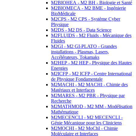
M2BIOHEA - M2 BH - Biologie et Santé
M2BIOMECA - M2 BME - Ingénierie
BioMédicale
M2CPS - M2 CPS - Système Cyber
Physique
M2DS - M2 DS - Data Science
M2FLUIDS - M2 Fluids - Mécanique des
Fluides
M2GI - M2 GI-PLATO - Grandes
installations - Plasmas, Lasers,
Accélérateurs, Tokamaks
M2HEP - M2 HEP - Physique des Hautes
Energies
M2ICFP - M2 ICFP - Centre International
de Physique Fondamentale
M2MACHI - M2 MACHI - Chimie des
Matériaux et Interfaces
M2MARES - M2 PBR - Physique par
Recherche
M2MATHMOD - M2 MM - Modélisation
Mathématique
M2MECENCLI - M2 MECENCLI -
Génie Mécanique pour les Cliniciens
M2MOCHI - M2 MoChI - Chimie
Moléculaire et Interfaces