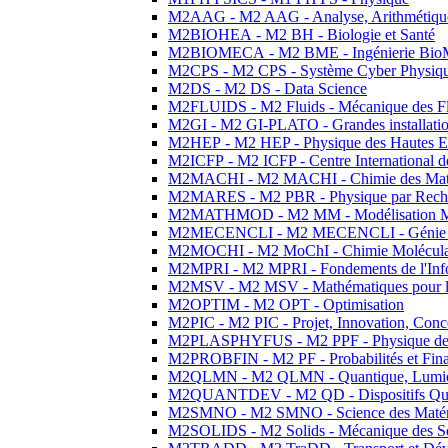
M2AAG - M2 AAG - Analyse, Arithmétique
M2BIOHEA - M2 BH - Biologie et Santé
M2BIOMECA - M2 BME - Ingénierie BioM
M2CPS - M2 CPS - Système Cyber Physiq
M2DS - M2 DS - Data Science
M2FLUIDS - M2 Fluids - Mécanique des Fl
M2GI - M2 GI-PLATO - Grandes installation
M2HEP - M2 HEP - Physique des Hautes E
M2ICFP - M2 ICFP - Centre International 
M2MACHI - M2 MACHI - Chimie des Matéri
M2MARES - M2 PBR - Physique par Rech
M2MATHMOD - M2 MM - Modélisation M
M2MECENCLI - M2 MECENCLI - Génie Méc
M2MOCHI - M2 MoChI - Chimie Moléculaire
M2MPRI - M2 MPRI - Fondements de l'Inf
M2MSV - M2 MSV - Mathématiques pour le
M2OPTIM - M2 OPT - Optimisation
M2PIC - M2 PIC - Projet, Innovation, Conc
M2PLASPHYFUS - M2 PPF - Physique des P
M2PROBFIN - M2 PF - Probabilités et Fin
M2QLMN - M2 QLMN - Quantique, Lumière
M2QUANTDEV - M2 QD - Dispositifs Qua
M2SMNO - M2 SMNO - Science des Matéri
M2SOLIDS - M2 Solids - Mécanique des So