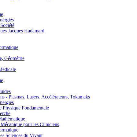
ue
nergies
 Société
es Jacques Hadamard
ormatique
, Géométrie
édicale
ue
uides
s - Plasmas, Lasers, Accélérateurs, Tokamaks
nergies
de Physique Fondamentale
erche
athématique
anique pour les Cliniciens
ormatique
s Sciences du Vivant