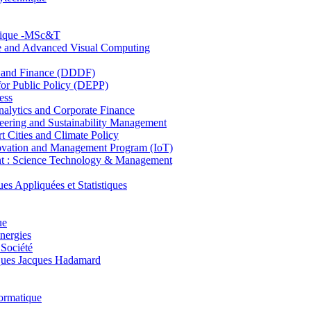
hnique -MSc&T
ce and Advanced Visual Computing
and Finance (DDDF)
r Public Policy (DEPP)
ess
ytics and Corporate Finance
ring and Sustainability Management
Cities and Climate Policy
ovation and Management Program (IoT)
: Science Technology & Management
ppliquées et Statistiques
ue
nergies
 Société
es Jacques Hadamard
ormatique