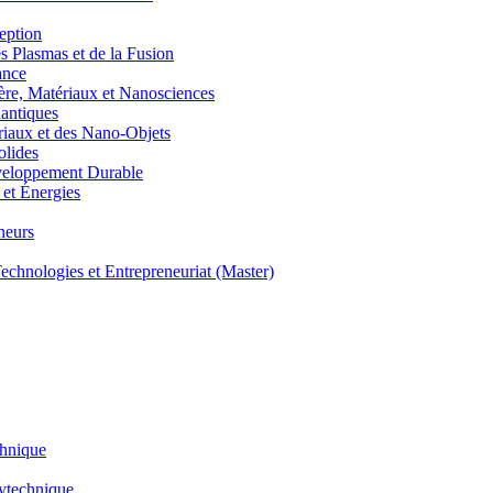
eption
lasmas et de la Fusion
ance
, Matériaux et Nanosciences
ntiques
aux et des Nano-Objets
lides
eloppement Durable
et Énergies
neurs
hnologies et Entrepreneuriat (Master)
chnique
lytechnique