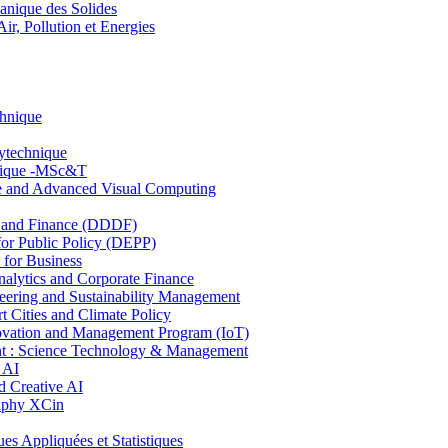
nique des Solides
, Pollution et Energies
chnique
lytechnique
hnique -MSc&T
ce and Advanced Visual Computing
and Finance (DDDF)
r Public Policy (DEPP)
for Business
ytics and Corporate Finance
ring and Sustainability Management
Cities and Climate Policy
ovation and Management Program (IoT)
: Science Technology & Management
 AI
 Creative AI
aphy XCin
ppliquées et Statistiques