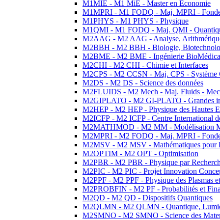
M1MIE - M1 MiE - Master en Economie
M1MPRI - M1 FODQ - Maj. MPRI - Fondeme
M1PHYS - M1 PHYS - Physique
M1QMI - M1 FODQ - Maj. QMI - Quantique
M2AAG - M2 AAG - Analyse, Arithmétique
M2BBH - M2 BBH - Biologie, Biotechnolog
M2BME - M2 BME - Ingénierie BioMédica
M2CHI - M2 CHI - Chimie et Interfaces
M2CPS - M2 CCSN - Maj. CPS - Système 
M2DS - M2 DS - Science des données
M2FLUIDS - M2 Mech - Maj. Fluids - Meca
M2GIPLATO - M2 GI-PLATO - Grandes instal
M2HEP - M2 HEP - Physique des Hautes E
M2ICFP - M2 ICFP - Centre International 
M2MATHMOD - M2 MM - Modélisation M
M2MPRI - M2 FODQ - Maj. MPRI - Fondeme
M2MSV - M2 MSV - Mathématiques pour le
M2OPTIM - M2 OPT - Optimisation
M2PBR - M2 PBR - Physique par Recherc
M2PIC - M2 PIC - Projet Innovation Conce
M2PPF - M2 PPF - Physique des Plasmas et
M2PROBFIN - M2 PF - Probabilités et Fin
M2QD - M2 QD - Dispositifs Quantiques
M2QLMN - M2 QLMN - Quantique, Lumiere
M2SMNO - M2 SMNO - Science des Materi