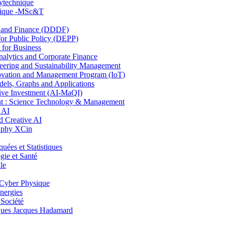
lytechnique
hnique -MSc&T
and Finance (DDDF)
r Public Policy (DEPP)
for Business
ytics and Corporate Finance
ring and Sustainability Management
ovation and Management Program (IoT)
ls, Graphs and Applications
ive Investment (AI-MaQI)
: Science Technology & Management
 AI
 Creative AI
aphy XCin
es et Statistiques
ie et Santé
le
Cyber Physique
nergies
 Société
es Jacques Hadamard