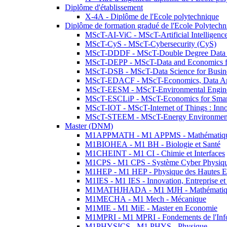
Diplôme d'établissement
X-4A - Diplôme de l'Ecole polytechnique
Diplôme de formation gradué de l'Ecole Polytec
MScT-AI-ViC - MScT-Artificial Intelligen
MScT-CyS - MScT-Cybersecurity (CyS)
MScT-DDDF - MScT-Double Degree Data 
MScT-DEPP - MScT-Data and Economics fo
MScT-DSB - MScT-Data Science for Busin
MScT-EDACF - MScT-Economics, Data Anal
MScT-EESM - MScT-Environmental Enginee
MScT-ESCLiP - MScT-Economics for Smart 
MScT-IOT - MScT-Internet of Things : Inn
MScT-STEEM - MScT-Energy Environment 
Master (DNM)
M1APPMATH - M1 APPMS - Mathématiques A
M1BIOHEA - M1 BH - Biologie et Santé
M1CHEINT - M1 CI - Chimie et Interfaces
M1CPS - M1 CPS - Système Cyber Physiq
M1HEP - M1 HEP - Physique des Hautes E
M1IES - M1 IES - Innovation, Entreprise et
M1MATHJHADA - M1 MJH - Mathématiqu
M1MECHA - M1 Mech - Mécanique
M1MIE - M1 MiE - Master en Economie
M1MPRI - M1 MPRI - Fondements de l'Inf
M1PHYSICS - M1 PHYS - Physique