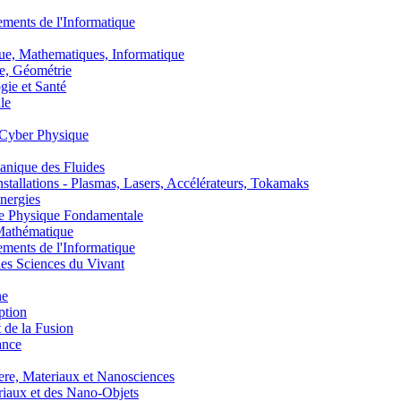
nts de l'Informatique
, Mathematiques, Informatique
, Géométrie
ie et Santé
le
Cyber Physique
nique des Fluides
lations - Plasmas, Lasers, Accélérateurs, Tokamaks
nergies
de Physique Fondamentale
athématique
nts de l'Informatique
s Sciences du Vivant
he
ption
 de la Fusion
ance
, Materiaux et Nanosciences
aux et des Nano-Objets