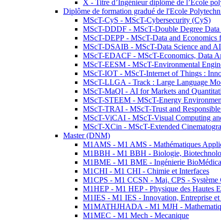
X - Titre d’Ingénieur diplômé de l’École po
Diplôme de formation gradué de l'Ecole Polytec
MScT-CyS - MScT-Cybersecurity (CyS)
MScT-DDDF - MScT-Double Degree Data 
MScT-DEPP - MScT-Data and Economics fo
MScT-DSAIB - MScT-Data Science and AI 
MScT-EDACF - MScT-Economics, Data Anal
MScT-EESM - MScT-Environmental Enginee
MScT-IOT - MScT-Internet of Things : Inn
MScT-LLGA - Track : Large Language Mode
MScT-MaQI - AI for Markets and Quantitat
MScT-STEEM - MScT-Energy Environment 
MScT-TRAI - MScT-Trust and Responsible
MScT-ViCAI - MScT-Visual Computing and
MScT-XCin - MScT-Extended Cinematogr
Master (DNM)
M1AMS - M1 AMS - Mathématiques Appliqué
M1BBH - M1 BBH - Biologie, Biotechnolog
M1BME - M1 BME - Ingénierie BioMédica
M1CHI - M1 CHI - Chimie et Interfaces
M1CPS - M1 CCSN - Maj. CPS - Système 
M1HEP - M1 HEP - Physique des Hautes E
M1IES - M1 IES - Innovation, Entreprise et
M1MATHJHADA - M1 MJH - Mathematiqu
M1MEC - M1 Mech - Mecanique