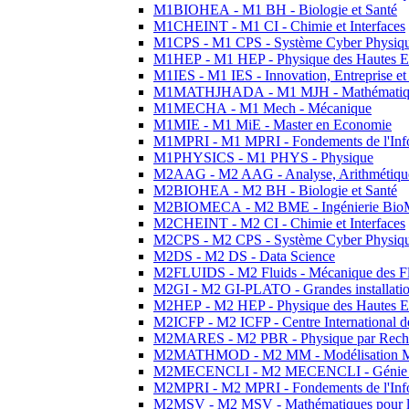
M1BIOHEA - M1 BH - Biologie et Santé
M1CHEINT - M1 CI - Chimie et Interfaces
M1CPS - M1 CPS - Système Cyber Physiq
M1HEP - M1 HEP - Physique des Hautes E
M1IES - M1 IES - Innovation, Entreprise et
M1MATHJHADA - M1 MJH - Mathématiqu
M1MECHA - M1 Mech - Mécanique
M1MIE - M1 MiE - Master en Economie
M1MPRI - M1 MPRI - Fondements de l'Inf
M1PHYSICS - M1 PHYS - Physique
M2AAG - M2 AAG - Analyse, Arithmétique
M2BIOHEA - M2 BH - Biologie et Santé
M2BIOMECA - M2 BME - Ingénierie BioM
M2CHEINT - M2 CI - Chimie et Interfaces
M2CPS - M2 CPS - Système Cyber Physiq
M2DS - M2 DS - Data Science
M2FLUIDS - M2 Fluids - Mécanique des Fl
M2GI - M2 GI-PLATO - Grandes installation
M2HEP - M2 HEP - Physique des Hautes E
M2ICFP - M2 ICFP - Centre International 
M2MARES - M2 PBR - Physique par Rech
M2MATHMOD - M2 MM - Modélisation M
M2MECENCLI - M2 MECENCLI - Génie Méc
M2MPRI - M2 MPRI - Fondements de l'Inf
M2MSV - M2 MSV - Mathématiques pour le