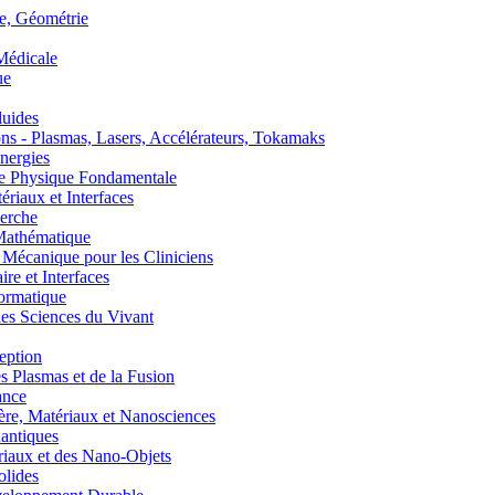
, Géométrie
édicale
ue
uides
s - Plasmas, Lasers, Accélérateurs, Tokamaks
nergies
de Physique Fondamentale
aux et Interfaces
erche
athématique
anique pour les Cliniciens
 et Interfaces
ormatique
s Sciences du Vivant
eption
lasmas et de la Fusion
ance
, Matériaux et Nanosciences
ntiques
aux et des Nano-Objets
lides