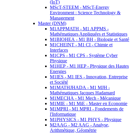
(IoT)
MScT-STEEM - MScT-Energy
Environment : Science Technology &
Management
Master (DNM)
M1APPMATH - M1 APPMS -
Mathématiques Appliquées et Statistiques
M1BIOHEA - M1 BH - Biologie et Santé
M1CHEINT - M1 CI - Chimie et
Interfaces
M1CPS - M1 CPS - Système Cyber
Physique
M1HEP - M1 HEP - Physique des Hautes
Energies
M1IES - M1 IES - Innovation, Entreprise
et Société
M1MATHJHADA - M1 MJH -
Mathématiques Jacques Hadamard
M1MECHA - M1 Mech - Mécanique
M1MIE - M1 MiE - Master en Economie
M1MPRI - M1 MPRI - Fondements de
l'Informatique
M1PHYSICS - M1 PHYS - Physique
M2AAG - M2 AAG - Analyse,
Arithmétique, Géométrie