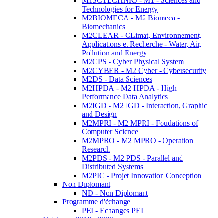
M1SCTECHNRJ - M1 - Sciences and
Technologies for Energy
M2BIOMECA - M2 Biomeca -
Biomechanics
M2CLEAR - CLimat, Environnement,
Applications et Recherche - Water, Air,
Pollution and Energy
M2CPS - Cyber Physical System
M2CYBER - M2 Cyber - Cybersecurity
M2DS - Data Sciences
M2HPDA - M2 HPDA - High
Performance Data Analytics
M2IGD - M2 IGD - Interaction, Graphic
and Design
M2MPRI - M2 MPRI - Foudations of
Computer Science
M2MPRO - M2 MPRO - Operation
Research
M2PDS - M2 PDS - Parallel and
Distributed Systems
M2PIC - Projet Innovation Conception
Non Diplomant
ND - Non Diplomant
Programme d'échange
PEI - Echanges PEI