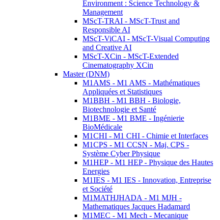
Environment : Science Technology &
Management
MScT-TRAI - MScT-Trust and
Responsible AI
MScT-ViCAI - MScT-Visual Computing
and Creative AI
MScT-XCin - MScT-Extended
Cinematography XCin
Master (DNM)
M1AMS - M1 AMS - Mathématiques
Appliquées et Statistiques
M1BBH - M1 BBH - Biologie,
Biotechnologie et Santé
M1BME - M1 BME - Ingénierie
BioMédicale
M1CHI - M1 CHI - Chimie et Interfaces
M1CPS - M1 CCSN - Maj. CPS -
Système Cyber Physique
M1HEP - M1 HEP - Physique des Hautes
Energies
M1IES - M1 IES - Innovation, Entreprise
et Société
M1MATHJHADA - M1 MJH -
Mathematiques Jacques Hadamard
M1MEC - M1 Mech - Mecanique