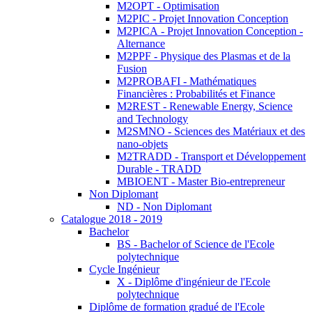
M2OPT - Optimisation
M2PIC - Projet Innovation Conception
M2PICA - Projet Innovation Conception -
Alternance
M2PPF - Physique des Plasmas et de la
Fusion
M2PROBAFI - Mathématiques
Financières : Probabilités et Finance
M2REST - Renewable Energy, Science
and Technology
M2SMNO - Sciences des Matériaux et des
nano-objets
M2TRADD - Transport et Développement
Durable - TRADD
MBIOENT - Master Bio-entrepreneur
Non Diplomant
ND - Non Diplomant
Catalogue 2018 - 2019
Bachelor
BS - Bachelor of Science de l'Ecole
polytechnique
Cycle Ingénieur
X - Diplôme d'ingénieur de l'Ecole
polytechnique
Diplôme de formation gradué de l'Ecole