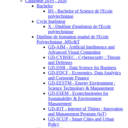
Catalogue 2019 - 2020
Bachelor
BS - Bachelor of Science de l'Ecole
polytechnique
Cycle Ingénieur
X - Diplôme d'ingénieur de l'Ecole
polytechnique
Diplôme de formation gradué de l'Ecole
Polytechnique -MSc&T
GD-AIM - Artificial Intelligence and
Advanced Visual Computing
GD-CYBSEC - Cybersecurity : Threats
and Defenses
GD-DSB - Data Science for Business
GD-EDCF - Economics, Data Analytics
and Corporate Finance
GD-EESTM - Energy Environment :
Science Technology & Management
GD-ESEM - Ecotechnologies for
Sustainability & Environment
Management
GD-IOT - Internet of Things : Innovation
and Management Program (IoT)
GD-SCUP - Smart Cities and Urban
Policy