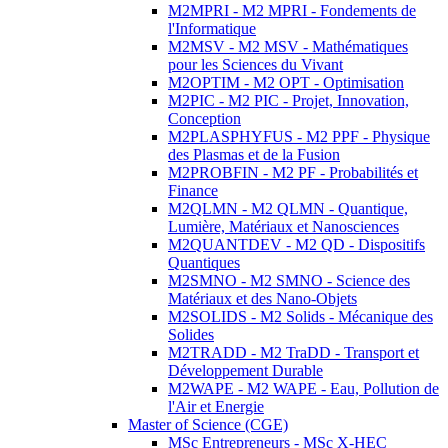
M2MPRI - M2 MPRI - Fondements de
l'Informatique
M2MSV - M2 MSV - Mathématiques
pour les Sciences du Vivant
M2OPTIM - M2 OPT - Optimisation
M2PIC - M2 PIC - Projet, Innovation,
Conception
M2PLASPHYFUS - M2 PPF - Physique
des Plasmas et de la Fusion
M2PROBFIN - M2 PF - Probabilités et
Finance
M2QLMN - M2 QLMN - Quantique,
Lumière, Matériaux et Nanosciences
M2QUANTDEV - M2 QD - Dispositifs
Quantiques
M2SMNO - M2 SMNO - Science des
Matériaux et des Nano-Objets
M2SOLIDS - M2 Solids - Mécanique des
Solides
M2TRADD - M2 TraDD - Transport et
Développement Durable
M2WAPE - M2 WAPE - Eau, Pollution de
l'Air et Energie
Master of Science (CGE)
MSc Entrepreneurs - MSc X-HEC