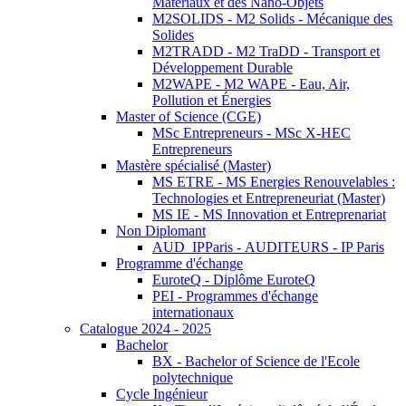
Matériaux et des Nano-Objets
M2SOLIDS - M2 Solids - Mécanique des
Solides
M2TRADD - M2 TraDD - Transport et
Développement Durable
M2WAPE - M2 WAPE - Eau, Air,
Pollution et Énergies
Master of Science (CGE)
MSc Entrepreneurs - MSc X-HEC
Entrepreneurs
Mastère spécialisé (Master)
MS ETRE - MS Energies Renouvelables :
Technologies et Entrepreneuriat (Master)
MS IE - MS Innovation et Entreprenariat
Non Diplomant
AUD_IPParis - AUDITEURS - IP Paris
Programme d'échange
EuroteQ - Diplôme EuroteQ
PEI - Programmes d'échange
internationaux
Catalogue 2024 - 2025
Bachelor
BX - Bachelor of Science de l'Ecole
polytechnique
Cycle Ingénieur