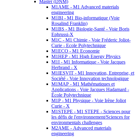
Master (DNM)
M1AME - M1 Advanced materials
engineering
M1BI - M1 Bio-informatique (Voie
Rosalind Franklin)
M1BS - M1 Biologie-Santé - Voie Boris
Ephrussi-X
M1C - M1 Chimie - Voie Fréderic Joliot-
Curie - Ecole Polytechnique
M1ECO - M1 Economie
M1HEP - M1 High Energy Physics
M1I - M1 Informatique - Voie Jacques
Herbrand - X
M1IESVIT - M1 Innovation, Entreprise, et
Société - Voie Innovation technologique
M1MAP - M1 Mathématiques et
Applications - Voie Jacques Hadamard -
École Polytechnique
M1P - M1 Physique - Voie Irène Joliot
Curie - X
M1STEPE - M1 STEPE - Sciences pour
les défis de l'environnement/Sciences for
environmentals challenges
M2AME - Advanced materials
engineering