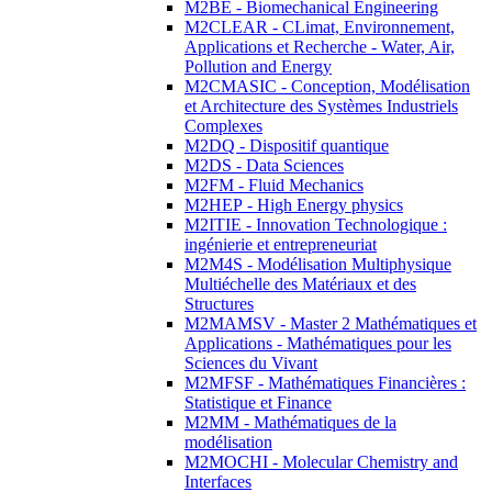
M2BE - Biomechanical Engineering
M2CLEAR - CLimat, Environnement,
Applications et Recherche - Water, Air,
Pollution and Energy
M2CMASIC - Conception, Modélisation
et Architecture des Systèmes Industriels
Complexes
M2DQ - Dispositif quantique
M2DS - Data Sciences
M2FM - Fluid Mechanics
M2HEP - High Energy physics
M2ITIE - Innovation Technologique :
ingénierie et entrepreneuriat
M2M4S - Modélisation Multiphysique
Multiéchelle des Matériaux et des
Structures
M2MAMSV - Master 2 Mathématiques et
Applications - Mathématiques pour les
Sciences du Vivant
M2MFSF - Mathématiques Financières :
Statistique et Finance
M2MM - Mathématiques de la
modélisation
M2MOCHI - Molecular Chemistry and
Interfaces