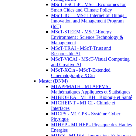
MScT-ESCLiP - MScT-Economics for
Smart Cities and Climate Policy
MScT-IOT - MScT-Internet of Things :
Innovation and Management Program
(IoT)
MScT-STEEM - MScT-Energy
Environment : Science Technology &
Management
MScT-TRAI - MScT-Trust and
Responsible AI
MScT-ViCAI - MScT-Visual Computing
and Creative AI
MScT-XCin - MScT-Extended
Cinematography XCin
Master (DNM)
M1APPMATH - M1 APPMS -
Mathématiques Appliquées et Statistiques
M1BIOHEA - M1 BH - Biologie et Santé
M1CHEINT - M1 CI - Chimie et
Interfaces
M1CPS - M1 CPS - Système Cyber
Physique
M1HEP - M1 HEP - Physique des Hautes
Energies
M1IES - M1 IES - Innovation, Entreprise