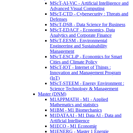
MScT-AI-ViC - Artificial Intelligence and
Advanced Visual Computing
MScT-CTD - Cybersecurity : Threats and
Defenses
MScT-DSB - Data Science for Business
MScT-EDACF - Economics, Data
Analytics and Corporate Finance
MScT-EESM - Environmental
Engineering and Sustainability
Management
MScT-ESCLiP - Economics for Smart
Cities and Climate Policy
MScT-IOT - Internet of Things :
Innovation and Management Program
(IoT)
MScT-STEEM - Energy Environment :
Science Technology & Management
Master (DNM)
M1APPMATH - M1 - Applied
Mathematics and statistics
M1BM - M1 Biomechanics
M1DATAAI - M1 Data AI - Data and
Artificial Intelligence
M1ECO - M1 Economie
M1ENERG - Master 1 Énergie