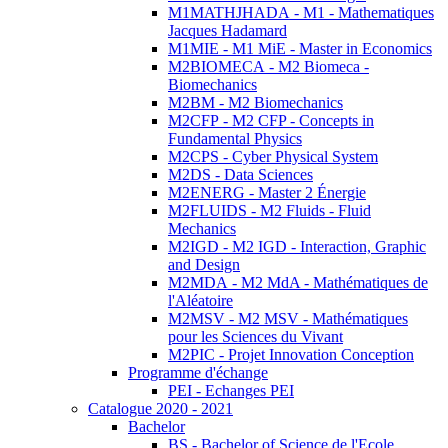
M1MATHJHADA - M1 - Mathematiques
Jacques Hadamard
M1MIE - M1 MiE - Master in Economics
M2BIOMECA - M2 Biomeca -
Biomechanics
M2BM - M2 Biomechanics
M2CFP - M2 CFP - Concepts in
Fundamental Physics
M2CPS - Cyber Physical System
M2DS - Data Sciences
M2ENERG - Master 2 Énergie
M2FLUIDS - M2 Fluids - Fluid
Mechanics
M2IGD - M2 IGD - Interaction, Graphic
and Design
M2MDA - M2 MdA - Mathématiques de
l'Aléatoire
M2MSV - M2 MSV - Mathématiques
pour les Sciences du Vivant
M2PIC - Projet Innovation Conception
Programme d'échange
PEI - Echanges PEI
Catalogue 2020 - 2021
Bachelor
BS - Bachelor of Science de l'Ecole