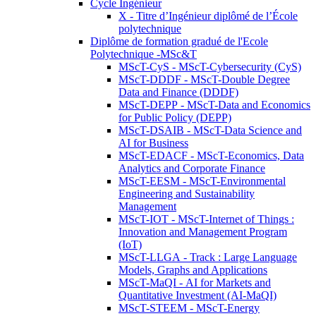
Cycle Ingénieur
X - Titre d’Ingénieur diplômé de l’École
polytechnique
Diplôme de formation gradué de l'Ecole
Polytechnique -MSc&T
MScT-CyS - MScT-Cybersecurity (CyS)
MScT-DDDF - MScT-Double Degree
Data and Finance (DDDF)
MScT-DEPP - MScT-Data and Economics
for Public Policy (DEPP)
MScT-DSAIB - MScT-Data Science and
AI for Business
MScT-EDACF - MScT-Economics, Data
Analytics and Corporate Finance
MScT-EESM - MScT-Environmental
Engineering and Sustainability
Management
MScT-IOT - MScT-Internet of Things :
Innovation and Management Program
(IoT)
MScT-LLGA - Track : Large Language
Models, Graphs and Applications
MScT-MaQI - AI for Markets and
Quantitative Investment (AI-MaQI)
MScT-STEEM - MScT-Energy