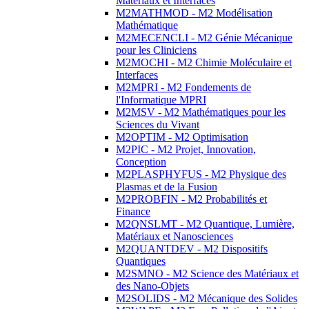
Matériaux et Interfaces
M2MATHMOD - M2 Modélisation
Mathématique
M2MECENCLI - M2 Génie Mécanique
pour les Cliniciens
M2MOCHI - M2 Chimie Moléculaire et
Interfaces
M2MPRI - M2 Fondements de
l'Informatique MPRI
M2MSV - M2 Mathématiques pour les
Sciences du Vivant
M2OPTIM - M2 Optimisation
M2PIC - M2 Projet, Innovation,
Conception
M2PLASPHYFUS - M2 Physique des
Plasmas et de la Fusion
M2PROBFIN - M2 Probabilités et
Finance
M2QNSLMT - M2 Quantique, Lumière,
Matériaux et Nanosciences
M2QUANTDEV - M2 Dispositifs
Quantiques
M2SMNO - M2 Science des Matériaux et
des Nano-Objets
M2SOLIDS - M2 Mécanique des Solides