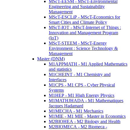
MScT-EESM - MScT-Environmental
Engineering and Sustainability
Management
MScT-ESCLiP - MScT-Economics for
Smart Cities and Climate Policy
MScT-IOT - MScT-Internet of Things :
Innovation and Management Program
(IoT)
MScT-STEEM - MScT-Energy
Environment : Science Technology &
Management
Master (DNM)
M1APPMATH - M1 Applied Mathematics
and statistics
M1CHEINT - M1 Chemistry and
Interfaces
M1CPS - M1 CPS - Cyber Physical
Systems
M1HEP - M1 High Energy Physics
M1MATHJHADA - M1 Mathematiques
Jacques Hadamard
M1MECHA - M1 Mechanics
M1MIE - M1 MIE - Master in Economics
M2BIOHEA - M2 Biology and Health
M2BIOMECA - M2 Biomeca -