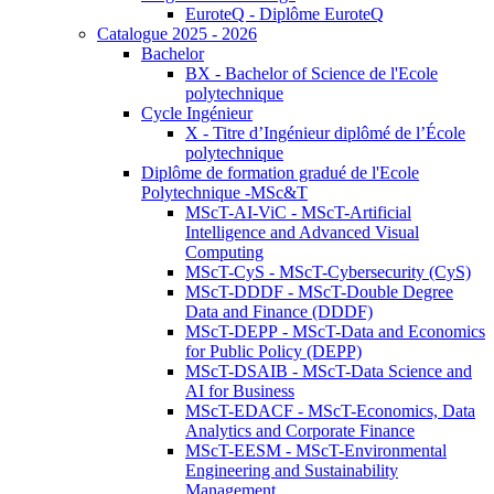
EuroteQ - Diplôme EuroteQ
Catalogue 2025 - 2026
Bachelor
BX - Bachelor of Science de l'Ecole
polytechnique
Cycle Ingénieur
X - Titre d’Ingénieur diplômé de l’École
polytechnique
Diplôme de formation gradué de l'Ecole
Polytechnique -MSc&T
MScT-AI-ViC - MScT-Artificial
Intelligence and Advanced Visual
Computing
MScT-CyS - MScT-Cybersecurity (CyS)
MScT-DDDF - MScT-Double Degree
Data and Finance (DDDF)
MScT-DEPP - MScT-Data and Economics
for Public Policy (DEPP)
MScT-DSAIB - MScT-Data Science and
AI for Business
MScT-EDACF - MScT-Economics, Data
Analytics and Corporate Finance
MScT-EESM - MScT-Environmental
Engineering and Sustainability
Management