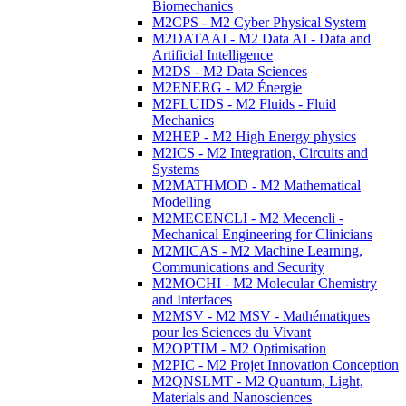
Biomechanics
M2CPS - M2 Cyber Physical System
M2DATAAI - M2 Data AI - Data and
Artificial Intelligence
M2DS - M2 Data Sciences
M2ENERG - M2 Énergie
M2FLUIDS - M2 Fluids - Fluid
Mechanics
M2HEP - M2 High Energy physics
M2ICS - M2 Integration, Circuits and
Systems
M2MATHMOD - M2 Mathematical
Modelling
M2MECENCLI - M2 Mecencli -
Mechanical Engineering for Clinicians
M2MICAS - M2 Machine Learning,
Communications and Security
M2MOCHI - M2 Molecular Chemistry
and Interfaces
M2MSV - M2 MSV - Mathématiques
pour les Sciences du Vivant
M2OPTIM - M2 Optimisation
M2PIC - M2 Projet Innovation Conception
M2QNSLMT - M2 Quantum, Light,
Materials and Nanosciences