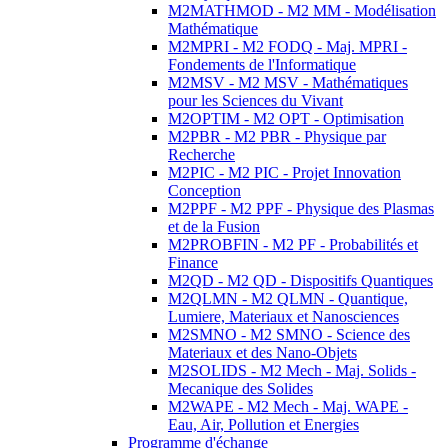
M2MATHMOD - M2 MM - Modélisation
Mathématique
M2MPRI - M2 FODQ - Maj. MPRI -
Fondements de l'Informatique
M2MSV - M2 MSV - Mathématiques
pour les Sciences du Vivant
M2OPTIM - M2 OPT - Optimisation
M2PBR - M2 PBR - Physique par
Recherche
M2PIC - M2 PIC - Projet Innovation
Conception
M2PPF - M2 PPF - Physique des Plasmas
et de la Fusion
M2PROBFIN - M2 PF - Probabilités et
Finance
M2QD - M2 QD - Dispositifs Quantiques
M2QLMN - M2 QLMN - Quantique,
Lumiere, Materiaux et Nanosciences
M2SMNO - M2 SMNO - Science des
Materiaux et des Nano-Objets
M2SOLIDS - M2 Mech - Maj. Solids -
Mecanique des Solides
M2WAPE - M2 Mech - Maj. WAPE -
Eau, Air, Pollution et Energies
Programme d'échange