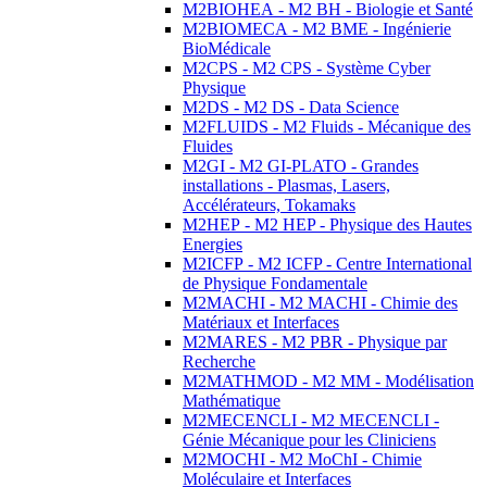
M2BIOHEA - M2 BH - Biologie et Santé
M2BIOMECA - M2 BME - Ingénierie
BioMédicale
M2CPS - M2 CPS - Système Cyber
Physique
M2DS - M2 DS - Data Science
M2FLUIDS - M2 Fluids - Mécanique des
Fluides
M2GI - M2 GI-PLATO - Grandes
installations - Plasmas, Lasers,
Accélérateurs, Tokamaks
M2HEP - M2 HEP - Physique des Hautes
Energies
M2ICFP - M2 ICFP - Centre International
de Physique Fondamentale
M2MACHI - M2 MACHI - Chimie des
Matériaux et Interfaces
M2MARES - M2 PBR - Physique par
Recherche
M2MATHMOD - M2 MM - Modélisation
Mathématique
M2MECENCLI - M2 MECENCLI -
Génie Mécanique pour les Cliniciens
M2MOCHI - M2 MoChI - Chimie
Moléculaire et Interfaces