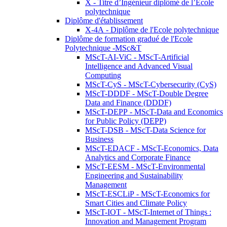
X - Titre d’Ingénieur diplômé de l’École
polytechnique
Diplôme d'établissement
X-4A - Diplôme de l'Ecole polytechnique
Diplôme de formation gradué de l'Ecole
Polytechnique -MSc&T
MScT-AI-ViC - MScT-Artificial
Intelligence and Advanced Visual
Computing
MScT-CyS - MScT-Cybersecurity (CyS)
MScT-DDDF - MScT-Double Degree
Data and Finance (DDDF)
MScT-DEPP - MScT-Data and Economics
for Public Policy (DEPP)
MScT-DSB - MScT-Data Science for
Business
MScT-EDACF - MScT-Economics, Data
Analytics and Corporate Finance
MScT-EESM - MScT-Environmental
Engineering and Sustainability
Management
MScT-ESCLiP - MScT-Economics for
Smart Cities and Climate Policy
MScT-IOT - MScT-Internet of Things :
Innovation and Management Program