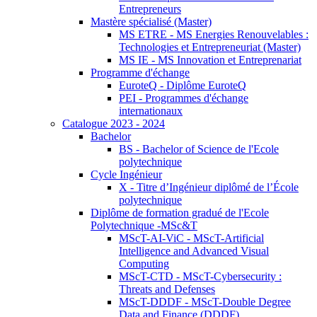
Entrepreneurs
Mastère spécialisé (Master)
MS ETRE - MS Energies Renouvelables :
Technologies et Entrepreneuriat (Master)
MS IE - MS Innovation et Entreprenariat
Programme d'échange
EuroteQ - Diplôme EuroteQ
PEI - Programmes d'échange
internationaux
Catalogue 2023 - 2024
Bachelor
BS - Bachelor of Science de l'Ecole
polytechnique
Cycle Ingénieur
X - Titre d’Ingénieur diplômé de l’École
polytechnique
Diplôme de formation gradué de l'Ecole
Polytechnique -MSc&T
MScT-AI-ViC - MScT-Artificial
Intelligence and Advanced Visual
Computing
MScT-CTD - MScT-Cybersecurity :
Threats and Defenses
MScT-DDDF - MScT-Double Degree
Data and Finance (DDDF)