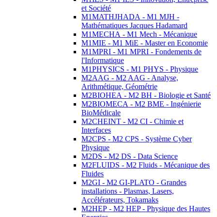
et Société
M1MATHJHADA - M1 MJH -
Mathématiques Jacques Hadamard
M1MECHA - M1 Mech - Mécanique
M1MIE - M1 MiE - Master en Economie
M1MPRI - M1 MPRI - Fondements de
l'Informatique
M1PHYSICS - M1 PHYS - Physique
M2AAG - M2 AAG - Analyse,
Arithmétique, Géométrie
M2BIOHEA - M2 BH - Biologie et Santé
M2BIOMECA - M2 BME - Ingénierie
BioMédicale
M2CHEINT - M2 CI - Chimie et
Interfaces
M2CPS - M2 CPS - Système Cyber
Physique
M2DS - M2 DS - Data Science
M2FLUIDS - M2 Fluids - Mécanique des
Fluides
M2GI - M2 GI-PLATO - Grandes
installations - Plasmas, Lasers,
Accélérateurs, Tokamaks
M2HEP - M2 HEP - Physique des Hautes