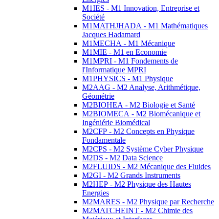
M1IES - M1 Innovation, Entreprise et
Société
M1MATHJHADA - M1 Mathématiques
Jacques Hadamard
M1MECHA - M1 Mécanique
M1MIE - M1 en Economie
M1MPRI - M1 Fondements de
l'Informatique MPRI
M1PHYSICS - M1 Physique
M2AAG - M2 Analyse, Arithmétique,
Géométrie
M2BIOHEA - M2 Biologie et Santé
M2BIOMECA - M2 Biomécanique et
Ingéniérie Biomédical
M2CFP - M2 Concepts en Physique
Fondamentale
M2CPS - M2 Système Cyber Physique
M2DS - M2 Data Science
M2FLUIDS - M2 Mécanique des Fluides
M2GI - M2 Grands Instruments
M2HEP - M2 Physique des Hautes
Energies
M2MARES - M2 Physique par Recherche
M2MATCHEINT - M2 Chimie des