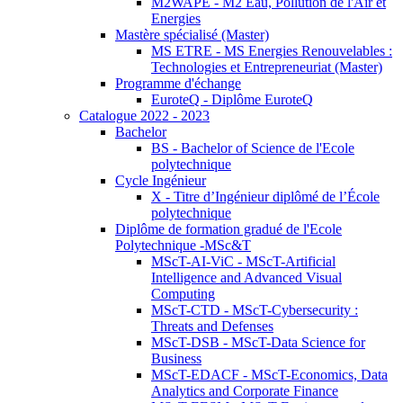
M2WAPE - M2 Eau, Pollution de l'Air et
Energies
Mastère spécialisé (Master)
MS ETRE - MS Energies Renouvelables :
Technologies et Entrepreneuriat (Master)
Programme d'échange
EuroteQ - Diplôme EuroteQ
Catalogue 2022 - 2023
Bachelor
BS - Bachelor of Science de l'Ecole
polytechnique
Cycle Ingénieur
X - Titre d’Ingénieur diplômé de l’École
polytechnique
Diplôme de formation gradué de l'Ecole
Polytechnique -MSc&T
MScT-AI-ViC - MScT-Artificial
Intelligence and Advanced Visual
Computing
MScT-CTD - MScT-Cybersecurity :
Threats and Defenses
MScT-DSB - MScT-Data Science for
Business
MScT-EDACF - MScT-Economics, Data
Analytics and Corporate Finance