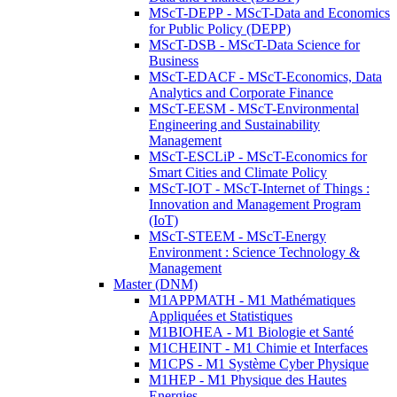
MScT-DEPP - MScT-Data and Economics
for Public Policy (DEPP)
MScT-DSB - MScT-Data Science for
Business
MScT-EDACF - MScT-Economics, Data
Analytics and Corporate Finance
MScT-EESM - MScT-Environmental
Engineering and Sustainability
Management
MScT-ESCLiP - MScT-Economics for
Smart Cities and Climate Policy
MScT-IOT - MScT-Internet of Things :
Innovation and Management Program
(IoT)
MScT-STEEM - MScT-Energy
Environment : Science Technology &
Management
Master (DNM)
M1APPMATH - M1 Mathématiques
Appliquées et Statistiques
M1BIOHEA - M1 Biologie et Santé
M1CHEINT - M1 Chimie et Interfaces
M1CPS - M1 Système Cyber Physique
M1HEP - M1 Physique des Hautes
Energies