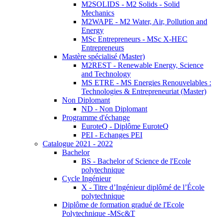
M2SOLIDS - M2 Solids - Solid
Mechanics
M2WAPE - M2 Water, Air, Pollution and
Energy
MSc Entrepreneurs - MSc X-HEC
Entrepreneurs
Mastère spécialisé (Master)
M2REST - Renewable Energy, Science
and Technology
MS ETRE - MS Energies Renouvelables :
Technologies & Entrepreneuriat (Master)
Non Diplomant
ND - Non Diplomant
Programme d'échange
EuroteQ - Diplôme EuroteQ
PEI - Echanges PEI
Catalogue 2021 - 2022
Bachelor
BS - Bachelor of Science de l'Ecole
polytechnique
Cycle Ingénieur
X - Titre d’Ingénieur diplômé de l’École
polytechnique
Diplôme de formation gradué de l'Ecole
Polytechnique -MSc&T