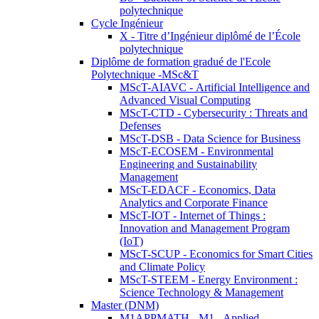
polytechnique
Cycle Ingénieur
X - Titre d’Ingénieur diplômé de l’École
polytechnique
Diplôme de formation gradué de l'Ecole
Polytechnique -MSc&T
MScT-AIAVC - Artificial Intelligence and
Advanced Visual Computing
MScT-CTD - Cybersecurity : Threats and
Defenses
MScT-DSB - Data Science for Business
MScT-ECOSEM - Environmental
Engineering and Sustainability
Management
MScT-EDACF - Economics, Data
Analytics and Corporate Finance
MScT-IOT - Internet of Things :
Innovation and Management Program
(IoT)
MScT-SCUP - Economics for Smart Cities
and Climate Policy
MScT-STEEM - Energy Environment :
Science Technology & Management
Master (DNM)
M1APPMATH - M1 - Applied