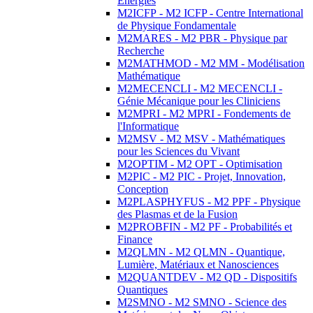
Energies
M2ICFP - M2 ICFP - Centre International
de Physique Fondamentale
M2MARES - M2 PBR - Physique par
Recherche
M2MATHMOD - M2 MM - Modélisation
Mathématique
M2MECENCLI - M2 MECENCLI -
Génie Mécanique pour les Cliniciens
M2MPRI - M2 MPRI - Fondements de
l'Informatique
M2MSV - M2 MSV - Mathématiques
pour les Sciences du Vivant
M2OPTIM - M2 OPT - Optimisation
M2PIC - M2 PIC - Projet, Innovation,
Conception
M2PLASPHYFUS - M2 PPF - Physique
des Plasmas et de la Fusion
M2PROBFIN - M2 PF - Probabilités et
Finance
M2QLMN - M2 QLMN - Quantique,
Lumière, Matériaux et Nanosciences
M2QUANTDEV - M2 QD - Dispositifs
Quantiques
M2SMNO - M2 SMNO - Science des