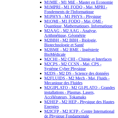
M1MIE - M1 MiE - Master en Economie
M1MPRI - M1 FODQ - Maj. MPRI -
Fondements de l'Informatique
M1PHYS - M1 PHYS - Physique
M1QMI - M1 FODQ - Maj. QMI -
Quantique, Mathematiques, Informatique
M2AAG - M2 AAG - Analyse,
Arithmétique, Géométrie
M2BBH - M2 BBH - Biologie,
Biotechnologie et Santé
M2BME - M2 BME - Ingénierie
BioMédicale
M2CHI - M2 CHI - Chimie et Interfaces
M2CPS - M2 CCSN - Maj. CPS -
Système Cyber Physique
M2DS - M2 DS - Science des données
M2FLUIDS - M2 Mech - Maj. Fluids -
Mecanique des Fluides
M2GIPLATO - M2 GI-PLATO - Grandes
installations - Plasmas, Lasers,
Accélérateurs, Tokamaks
M2HEP - M2 HEP - Physique des Hautes
Energies
M2ICFP - M2 ICFP - Centre International
de Physique Fondamentale