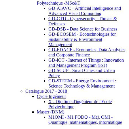
Polytechnique -MSc&T
GD-AIAVC - Artificial Intelligence and
Advanced Visual Computing
GD-CTD - Cybersecurity : Threats &
Defenses
GD-DSB - Data Science for Business
GD-ECOSEM - Ecotechnologies for
Sustainability & Environment
Management
GD-EDACF - Economics, Data Analytics
and Corporate Finance
GD-IOT - Internet of Things : Innovation
and Management Program (IoT)
GD-SCUP - Smart Cities and Urban
Policy
GD-STEEM - Energy Environment :
Science Technology & Management
Catalogue 2017 - 2018
Cycle Ingénieur
X - Diplôme d'ingénieur de l'Ecole
Polytechnique
Master (DNM)
M1QMI - M1 FODQ - Maj. QMI -
Quantique, mathematiques, informatique